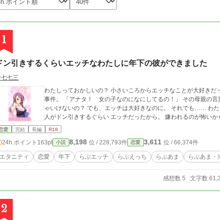
1
ドン引きするくらいエッチなわたしに年下の彼ができました
中七七三
わたしっておかしいの？ 小さいころからエッチなことが大好きだった。 そして、小学校のときに起こしてしまった
事件。 「アナタ！ 女の子なのになにしてるの！」 その母親の言葉が大人になっても頭から離れない。 エッチじ
ゃいけないの？ でも、エッチは大好きなのに。 それでも…… わたしは、男の人と付き合えない―― だって、男の
人がドン引きするぐらい エッチだったから。 嫌われるのが怖いか
恋愛
完結
長編
R18
8,198
3,611
24h.ポイント
163pt
位 / 228,793件
位 / 66,374件
小説
恋愛
エタニティ
恋愛
年下
らぶエッチ
らぶえっち
らぶあま
らぶあま・
感想数 5
文字数 61,
2