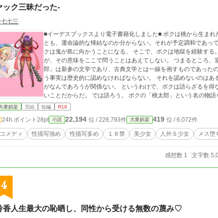
ァック三昧だった-
中七七三
■イーデスブックスより電子書籍化しました■ ボクは桃から生まれた桃太郎であり、何の因果が応報したのが、それ
とも、運命論的な帰結なのか分からない。それが予定調和であっても構わないわけだ。
クは鬼が島に向かうことになる。 そこで、ボクは地獄を経験する。それはある意味「天国」であったかもしれない
が、その意味をここで問うことはあえてしない。 つまるところ、室町・中世期において、ボクが主人公たる「桃太
郎」は新参の文学であり、古典文学とは一線を画すものであった
う事実は歴史的に認めなければならない。 それを認めないのはある意味文芸に対する冒涜だろう。 ライトであろう
がなんであろうが関係ない。 というわけで、ボクは語らざるを得ない、ボクがそれを望むかどうかは、どうでもい
いことだからだ。 では語ろう。 ボクの「桃太郎」という名
大衆娯楽
完結
短編
R18
22,194
419
24h.ポイント
28pt
位 / 228,793件
位 / 6,072件
小説
大衆娯楽
コメディ
性描写強め
性描写多め
１８禁
美少女
人外Ｓ少女
メス堕
感想数 1
文字数 5,
4
玲香人生最大の恥晒し、同性から受ける無数の蔑み♡