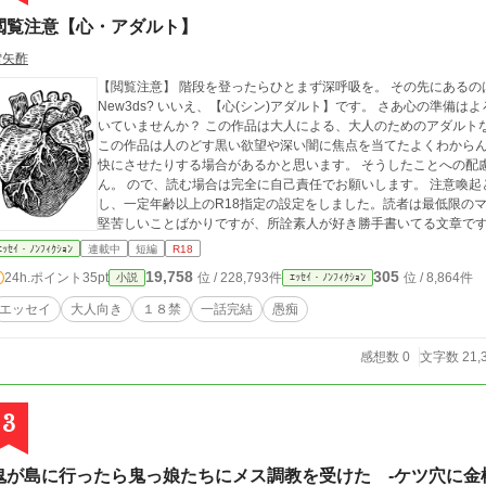
閲覧注意【心・アダルト】
雪矢酢
【閲覧注意】 階段を登ったらひとまず深呼吸を。 その先にあるのは快楽か悶絶か。 新横浜? 新大阪? シンゴジラ?
New3ds? いいえ、【心(シン)アダルト】です。 さあ心の準備はよろしいですか？ あなたの心、どす黒い汚れがつ
いていませんか？ この作品は大人による、大人のためのアダルトな内容となってお
この作品は人のどす黒い欲望や深い闇に焦点を当てたよくわから
快にさせたりする場合があるかと思います。 そうしたことへの配
ん。 ので、読む場合は完全に自己責任でお願いします。 注意喚起と精神が未熟なお子様への心のダメージ回避と
し、一定年齢以上のR18指定の設定をしました。読者は最低限の
堅苦しいことばかりですが、所詮素人が好き勝手書いてる文章です。 【内容】 一話完結のエッセイです。 
基本的に『大人のシリーズ』と同じく日常の疑問や現実あるあるな
ｴｯｾｲ・ﾉﾝﾌｨｸｼｮﾝ
連載中
短編
R18
なモンですのであんまり深く考えて読むと…ね？ 思ったことを文章にしており修正は基本的にしておりません。誤
19,758
305
24h.ポイント
35pt
位 / 228,793件
位 / 8,864件
小説
ｴｯｾｲ・ﾉﾝﾌｨｸｼｮﾝ
エッセイ
大人向き
１８禁
一話完結
愚痴
感想数 0
文字数 21,
3
鬼が島に行ったら鬼っ娘たちにメス調教を受けた -ケツ穴に金