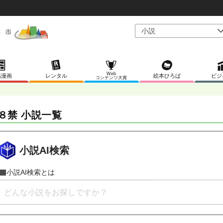
Web
稿漫画
レンタル
絵本ひろば
ビジ
コンテンツ大賞
８禁 小説一覧
小説AI検索
小説AI検索とは