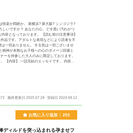
ります。 【読む前の注意事項】
ん作品です。アダルトな表現などにより読者を不
慮は一切ありません。 する気は一切ございませ
マナーを持参した大人のみに限定しております。
内容は
どを書き出します。 とはいえ内容はあって内容
字脱字が多数あると思われますがそういう作品ですのでご容赦下さい。 表紙:イラストAC わらび望様より
372
最終更新日 2025.07.29
登録日 2024.08.12
お気に入り追加
253
棒ディルドを突っ込まれる孕ませフ