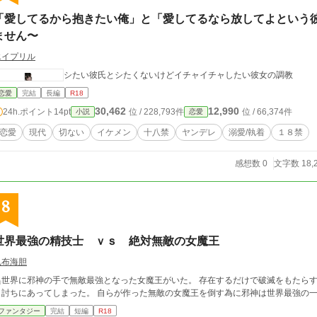
「愛してるから抱きたい俺」と「愛してるなら放してよという
ません〜
エイプリル
シたい彼氏とシたくないけどイチャイチャしたい彼女の調教
恋愛
完結
長編
R18
30,462
12,990
24h.ポイント
14pt
位 / 228,793件
位 / 66,374件
小説
恋愛
恋愛
現代
切ない
イケメン
十八禁
ヤンデレ
溺愛/執着
１８禁
感想数 0
文字数 18,
8
世界最強の精技士 ｖｓ 絶対無敵の女魔王
昆布海胆
異世界に邪神の手で無敵最強となった女魔王がいた。 存在するだけで破滅をもたら
り討ちにあってしまった。 自らが作った無敵の女魔王を倒す為に邪神は世界最強の
ファンタジー
完結
短編
R18