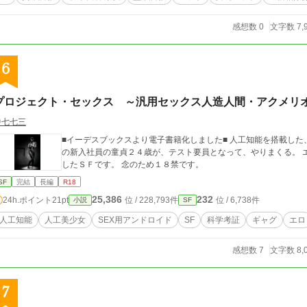
感想数 0
文字数 7,
6
プロジェクト・セックス ～汎用セックス人造人間・アクメリ
中七七三
■イーデスブックスより電子書籍化しました■ 人工知能を搭載した
の新入社員の童貞２４歳が、テスト要員となって、やりまくる。 
したＳＦです。 念のため１８禁です。
SF
完結
長編
R18
25,386
232
24h.ポイント
21pt
位 / 228,793件
位 / 6,738件
小説
SF
人工知能
人工美少女
SEX用アンドロイド
SF
科学考証
ギャグ
エロ
感想数 7
文字数 8,
7