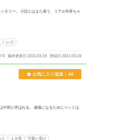
ンタリー。 小説とはまた違う、リアル玲香ちゃ
係
レズ
973
最終更新日 2021.03.19
登録日 2021.03.19
お気に入り追加
68
は中間と呼ばれる。 薔薇になるためにペットは
あり
１８禁
可愛い受け