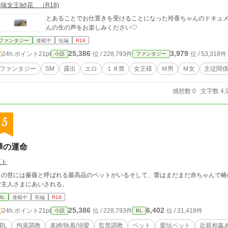
味女王|紗花 （R18)
とあることでお仕置きを受けることになった玲香ちゃんのドキュメ
んの生の声をお楽しみください♡
ファンタジー
連載中
短編
R18
25,386
3,979
24h.ポイント
21pt
位 / 228,793件
位 / 53,318件
小説
ファンタジー
ファンタジー
SM
露出
エロ
１８禁
女王様
Ｍ男
Ｍ女
主従関
感想数 0
文字数 4,
5
華の運命
夜ト
この世には薔薇と呼ばれる最高品のペットがいるそして、蕾はまだまだ赤ちゃんで椿
ご主人さまにあいされる。
BL
連載中
長編
R18
25,386
6,402
24h.ポイント
21pt
位 / 228,793件
位 / 31,418件
小説
BL
BL
拘束調教
束縛/執着/溺愛
監禁調教
ペット
愛玩ペット
近親相姦