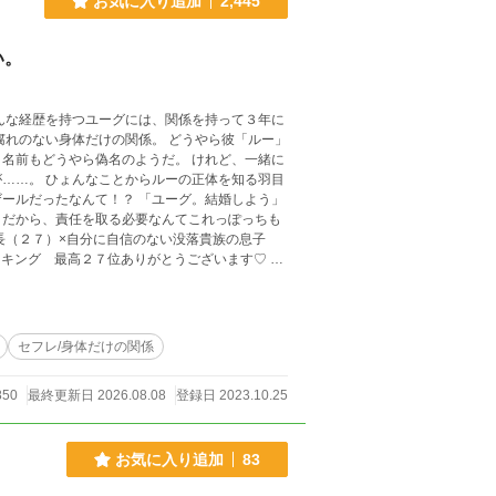
お気に入り追加
2,445
い。
んな経歴を持つユーグには、関係を持って３年に
だけの関係。 どうやら彼「ルー」
やら偽名のようだ。 けれど、一緒に
体を知る羽目
！？ 「ユーグ。結婚しよう」
。だから、責任を取る必要なんてこれっぽっちも
イトノベルズ
セフレ/身体だけの関係
850
最終更新日 2026.08.08
登録日 2023.10.25
お気に入り追加
83