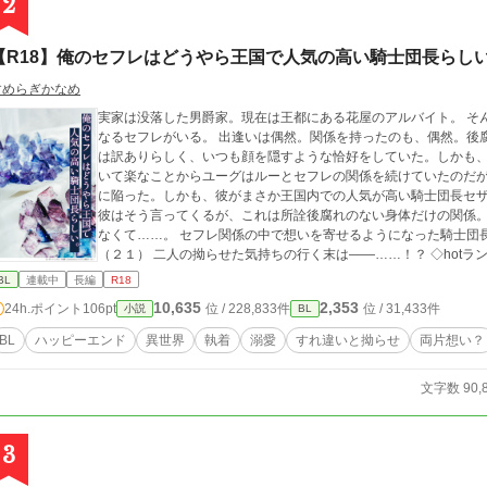
2
【R18】俺のセフレはどうやら王国で人気の高い騎士団長らし
すめらぎかなめ
実家は没落した男爵家。現在は王都にある花屋のアルバイト。 そ
なるセフレがいる。 出逢いは偶然。関係を持ったのも、偶然。後腐れのない身体
は訳ありらしく、いつも顔を隠すような恰好をしていた。しかも、名前もどう
いて楽なことからユーグはルーとセフレの関係を続けていたのだが……。 ひょんなことからルーの正
に陥った。しかも、彼がまさか王国内での人気が高い騎士団長セザールだったなんて
彼はそう言ってくるが、これは所詮後腐れのない身体だけの関係
なくて……。 セフレ関係の中で想いを寄せるようになった騎士団長（２７）×自分に自信のない没落貴族の息子
（２１） 二人の拗らせた気持ちの行く末は――……！？ ◇hotランキング 最高２７位ありがとうございます♡ ◇
第１３回アルファポリスBL大賞応募作品です◇ ■第５章が手元で執筆終わるまで更新お休みさせていただきます ▼
BL
連載中
長編
R18
掲載先→アルファポリス、エブリスタ、フジョッシー ムーンラ
10,635
2,353
24h.ポイント
106pt
位 / 228,833件
位 / 31,433件
小説
BL
BL
ハッピーエンド
異世界
執着
溺愛
すれ違いと拗らせ
両片想い？
文字数 90,
3