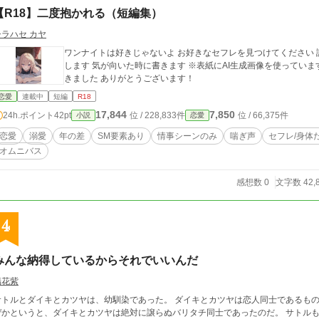
【R18】二度抱かれる（短編集）
シラハセ カヤ
ワンナイトは好きじゃないよ お好きなセフレを見つけてください 読者様のいいねで学習して次のエピソードに生か
します 気が向いた時に書きます ※表紙にAI生成画像を使っています ※創作です 第18回恋愛小説大賞 奨励賞いただ
きました ありがとうございます！
恋愛
連載中
短編
R18
17,844
7,850
24h.ポイント
42pt
位 / 228,833件
位 / 66,375件
小説
恋愛
恋愛
溺愛
年の差
SM要素あり
情事シーンのみ
喘ぎ声
セフレ/身体
オムニバス
感想数 0
文字数 42,
4
みんな納得しているからそれでいいんだ
陽花紫
サトルとダイキとカツヤは、幼馴染であった。 ダイキとカツヤは恋人同士であるもの
ぜかというと、ダイキとカツヤは絶対に譲らぬバリタチ同士であったのだ。 サトルもまた、バリ