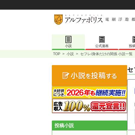
小説
公式漫画
投
TOP
>
小説
>
セフレ/身体だけの関係 小説一覧
セ
投稿小説