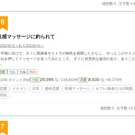
感想数 0
文字数 5,
6
性感マッサージに釣られて
椋のひかり～むくのひかり～
下半期に向けて、久々に既婚者サイトでの物色を再開したさちこ。 やっとこのサイト
ねを押してメッセージを送ってみたところ、 すぐに好意的な返信があり、会うこととなりました。 その一部
い。
恋愛
完結
短編
R18
20,095
8,635
24h.ポイント
35pt
位 / 228,833件
位 / 66,375件
小説
恋愛
恋愛
イケメン
日常
婚外恋愛
性感マッサージ
セフレ/身体だけの関係
完結
感想数 0
文字数 19,
7