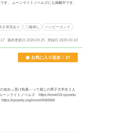
です。 ムーンライトノベルズにも掲載中です。
吹き表現あり
二輪挿し
ハッピーエンド
417
最終更新日 2026.03.25
登録日 2026.03.10
お気に入り追加
27
らの攻め→受け執着～って感じの男子大学生２人
tps://syosetu.org/novel/406688/