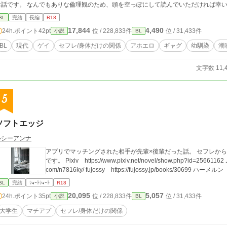
お話です。 なんでもありな倫理観のため、頭を空っぽにして読んでいただければ幸い
BL
完結
長編
R18
17,844
4,490
24h.ポイント
42pt
位 / 228,833件
位 / 31,433件
小説
BL
BL
現代
ゲイ
セフレ/身体だけの関係
アホエロ
ギャグ
幼馴染
潮
文字数 11,
5
ソフトエッジ
ルシーアンナ
アプリでマッチングされた相手が先輩×後輩だった話。 セフレか
です。 Pixiv https://www.pixiv.net/novel/show.php?id=25661162 ムーンライトノベルズ https://novel18.syosetu.
com/n7816ky/ fujossy https://fujossy.jp/books/30699 ハーメルン ht
BL
完結
ｼｮｰﾄｼｮｰﾄ
R18
20,095
5,057
24h.ポイント
35pt
位 / 228,833件
位 / 31,433件
小説
BL
大学生
マチアプ
セフレ/身体だけの関係