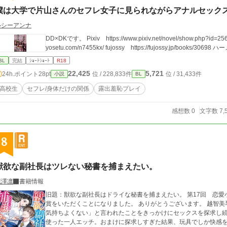
僕は大学で片山さんのセフレ女子に見られながらアナルセック
ルシーアンナ
DD×DKです。 Pixiv https://www.pixiv.net/novel/show.php?id=25609829 ムーンライトノベルズ https://novel18.s
yosetu.com/n7455kx/ fujossy https://fujossy.jp/books/30698 ハ
BL
完結
ｼｮｰﾄｼｮｰﾄ
R18
22,425
5,721
24h.ポイント
28pt
位 / 228,833件
位 / 31,433件
小説
BL
高校生
セフレ/身体だけの関係
露出羞恥プレイ
感想数 0
文字数 7,
8
獣欲な副社長はツレない秘書を捕まえたい。
花澤凛
書籍情報
旧題：獣欲な副社長はドライな秘書を捕まえたい。 第17回 恋愛小説大賞 エタニティ賞受賞 皆さまのおかげで
賞をいただくことになりました。 ありがとうございます。 越智美琴（おちみこと）は元彼に「お前とのセックス、
気持ちよくない」と言われたことをきっかけにセックスを探求し
使った一人エッチ。おまけに探求しすぎた結果、玩具でしか快感を得られ