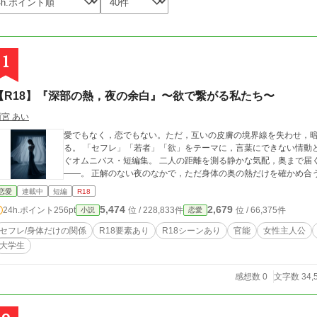
1
【R18】『深部の熱，夜の余白』〜欲で繋がる私たち〜
雨宮 あい
愛でもなく，恋でもない。ただ，互いの皮膚の境界線を失わせ，
る。 「セフレ」「若者」「欲」をテーマに，言葉にできない情動と，身体の深部を熱く揺らす触覚描写を丁寧に紡
ぐオムニバス・短編集。 二人の距離を測る静かな気配，奥まで届く重たい体温，そして解けていく強張った指先
——。 正解のない夜のなかで，ただ身体の奥の熱だけを確かめ合
恋愛
連載中
短編
R18
5,474
2,679
24h.ポイント
256pt
位 / 228,833件
位 / 66,375件
小説
恋愛
セフレ/身体だけの関係
R18要素あり
R18シーンあり
官能
女性主人公
大学生
感想数 0
文字数 34,