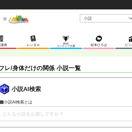
Web
稿漫画
レンタル
絵本ひろば
ビジ
コンテンツ大賞
フレ/身体だけの関係 小説一覧
小説AI検索
小説AI検索とは