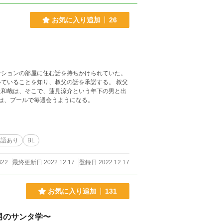
お気に入り追加
26
ンションの部屋に住む話を持ちかけられていた。
ていることを知り、叔父の話を承諾する。 叔父
た和哉は、そこで、蓮見涼介という年下の男と出
人は、プールで毎週会うようになる。
淫語あり
BL
822
最終更新日 2022.12.17
登録日 2022.12.17
お気に入り追加
131
男のサンタ学〜