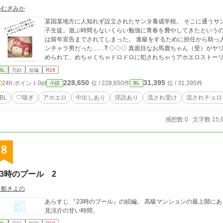
つむぎみか
某国某地方に人知れず設立されたサンタ養成学校。 そこに通うサ
子生徒。遊ぶ時間もないくらい勉強に青春を費やしてきたという
は留年宣告までされてしまった。 進級をするために担任から助っ
ンチャラ男だった……⁈ ◇◇◇ 真面目なお馬鹿ちゃん（受）がヤリチンチャラ男（攻）にあれやこれやと言いくる
められて、めちゃくちゃドロドロに犯されちゃうアホエロストー
BL
完結
短編
R18
228,650
31,395
24h.ポイント
0pt
位 / 228,650件
位 / 31,395件
小説
BL
BL
♡喘ぎ
アホエロ
中出しあり
淫語あり
流され受け
流されチョロ
感想数 0
文字数 15,
8
23時のプール 2
貴船きよの
あらすじ 『23時のプール』の続編。 高級マンションの最上階に
見涼介の甘い時間。