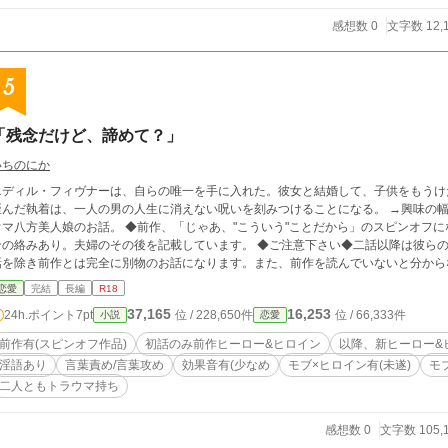
感想数 0
文字数 12,
5
「残念だけど、諦めて？」
いちのにか
エディル・フィヴナーは、自らの唯一を手に入れた。彼女と結婚して、子供をもうけ
んだ執着は、一人の男の人生に消えない呪いを刻みつけることになる。 →興味の幅が狭いトラウマ魔法士×皆に嫌われたくないトラ
美人娘のお話。 ◆前作、「じゃあ、"こういう"ことだから」のスピンオフになります。一話のみ、前作のヒーローとヒロイ
絡みあり。夫婦のその後を記載しています。 ◆ご注意下さい◆二話以降は彼らの長男がお話を引き継ぐ形になります。なので一
話を除き前作とは完全に別物のお話になります。また、前作を読んでいないと分から
訳ございません。 ※残酷描写あり。今作ヒーローがヒロインを襲う悪漢に痛いお仕置きしております。目を通さなくてもお
恋愛
完結
長編
R18
流れ的に支障はないレベルです。 ※ヒロインとモブの無理ヤリ描写有。最後まではしませんが苦手な方はご遠慮ください。 ◆書
37,165
16,253
24h.ポイント
7pt
位 / 228,650件
位 / 66,333件
小説
恋愛
き進めていくうちに全く違うお話になってしまい作者自身も困惑しております。タグ
せ。
前作有(スピンオフ作品)
初話のみ前作ヒーロー&ヒロイン
以降、新ヒーロー&
淫語あり
言葉責め/言葉攻め
効果音有(少なめ
モブ×ヒロイン有(未遂)
モ
二人ともトラウマ持ち
感想数 0
文字数 105,