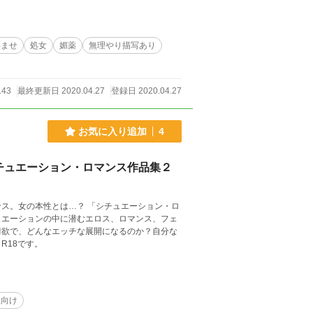
孕ませ
処女
媚薬
無理やり描写あり
143
最終更新日 2020.04.27
登録日 2020.04.27
お気に入り追加
4
チュエーション・ロマンス作品集２
…？ 「シチュエーション・ロ
ュエーションの中に潜むエロス、ロマンス、フェ
情欲で、どんなエッチな展開になるのか？自分な
R18です。
性向け