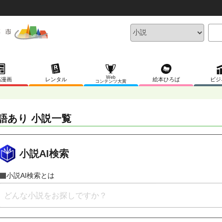
Web
稿漫画
レンタル
絵本ひろば
ビジ
コンテンツ大賞
語あり 小説一覧
小説AI検索
小説AI検索とは