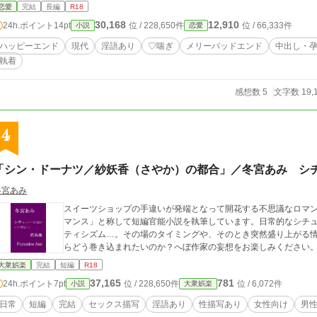
恋愛
完結
長編
R18
30,168
12,910
24h.ポイント
14pt
位 / 228,650件
位 / 66,333件
小説
恋愛
ハッピーエンド
現代
淫語あり
♡喘ぎ
メリーバッドエンド
中出し・
執着
感想数 5
文字数 19,
4
「シン・ドーナツ／紗妖香（さやか）の都合」／冬宮あみ シ
冬宮あみ
スイーツショップの手違いが発端となって開花する不思議なロマンス。女の本性とは
マンス」と称して短編官能小説を執筆しています。日常的なシチ
ティシズム…。その場のタイミングや、そのとき突然盛り上がる
らどう巻き込まれたいのか？へぼ作家の妄想をお楽しみください。
大衆娯楽
完結
短編
R18
37,165
781
24h.ポイント
7pt
位 / 228,650件
位 / 6,072件
小説
大衆娯楽
日常
短編
完結
セックス描写
淫語あり
性描写あり
女性向け
男