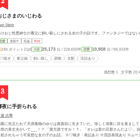
2
おじさまのいじわる
lan Stein
いけおじ性悪紳士の養父に飼い殺しにされる女の子の話です。ファンタジーではない
恋愛
連載中
長編
R18
25,173
10,958
24h.ポイント
21pt
位 / 228,650件
位 / 66,333件
小説
恋愛
♡喘ぎ
養父娘
飼い殺し
調教
支配
淫語あり
感想数 1
文字数 20,
3
輝夜に手折られる
東屋 志季
両親に先立たれて天涯孤独のゆりは真面目に生きていた。珍しく深夜に目を覚まして
絶世の美丈夫がいて___！？ 「貴方誰ですか！？」「オレは君の旦那さんだよ♡」 自
に犯されちゃう可哀想な女の子のお話。 ※♡喘ぎ・表記あり ※淫語表現あり ※ム