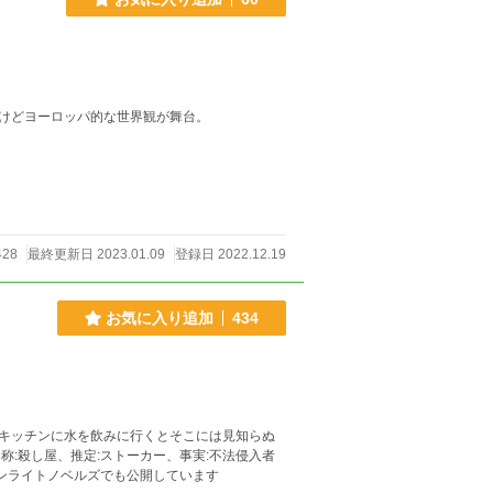
けどヨーロッパ的な世界観が舞台。
428
最終更新日 2023.01.09
登録日 2022.12.19
お気に入り追加
434
キッチンに水を飲みに行くとそこには見知らぬ
称:殺し屋、推定:ストーカー、事実:不法侵入者
ーンライトノベルズでも公開しています