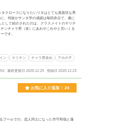
ンタクロースになりたいリタはとても真面目な男
のに、何故かサンタ学の成績は毎回赤点で、遂に
人として紹介されたのは、クラスメイトのヤリチ
リーです。
イン
ヤリチン
チャラ男攻め
アホの子
952
最終更新日 2020.12.25
登録日 2020.12.23
お気に入り追加
24
あるプールでの、恋人同士になった市守和哉と蓮