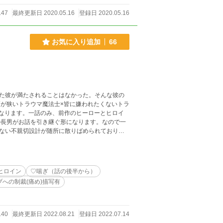
147
最終更新日 2020.05.16
登録日 2020.05.16
お気に入り追加
66
た彼が満たされることはなかった。そんな彼の
ない不親切設計が随所に散りばめられておりま
をご確認の上、くれぐれもご自愛くださいま
ヒロイン
♡喘ぎ（話の後半から）
ブへの制裁(痛め)描写有
140
最終更新日 2022.08.21
登録日 2022.07.14