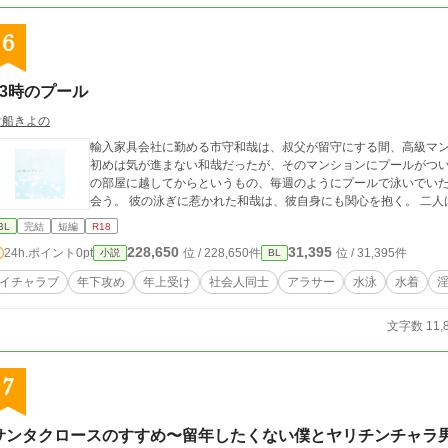
6
23時のプール
貴船きよの
輸入家具会社に勤める市守和哉は、叔父が留守にする間、高級マ
初めは気が進まない和哉だったが、そのマンションにプールがつい
の部屋に越してからというもの、毎週のようにプールで泳いでい
会う。 彼の泳ぎに惹かれた和哉は、彼自身にも関心を抱く。 二
BL
完結
短編
R18
228,650
31,395
24h.ポイント
0pt
位 / 228,650件
位 / 31,395件
小説
BL
イチャラブ
年下攻め
年上受け
社会人同士
アラサー
水泳
水着
文字数 11,
7
サンタクロースのすすめ〜留年したくない僕とヤリチンチャラ