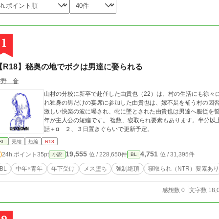
1
【R18】秘奥の地でボクは男達に娶られる
杏野 音
山村の分校に新卒で赴任した由貴也（22）は、村の生活にも徐々
れ独身の男だけの宴席に参加した由貴也は、嫁不足を補う村の因
激しい快楽の波に曝され、牝に墜とされた由貴也は男達へ服従を誓う。 閉塞した山村の因習をモチーフに
年が主人公の短編です。 複数、寝取られ要素もあります。半分以
話＋α ２、３日置きぐらいで更新予定。
BL
完結
短編
R18
19,555
4,751
24h.ポイント
35pt
位 / 228,650件
位 / 31,395件
小説
BL
BL
中年×青年
年下受け
メス堕ち
強制絶頂
寝取られ（NTR）要素あり
感想数 0
文字数 18,