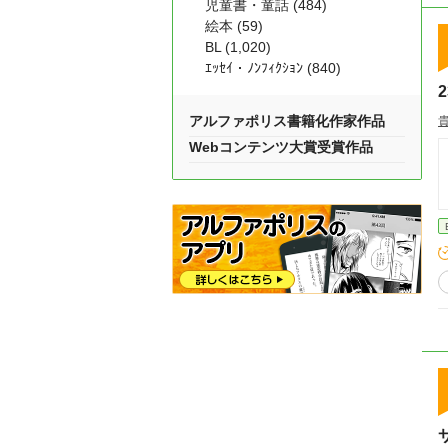
児童書・童話 (484)
絵本 (59)
BL (1,020)
ｴｯｾｲ・ﾉﾝﾌｨｸｼｮﾝ (840)
アルファポリス書籍化作家作品
Webコンテンツ大賞受賞作品