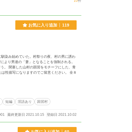
10
件
お気に入り追加
119
に馴染み始めていた。村祭りの夜、村の男に誘わ
習により男達の「妻」となることを強制される。
した、青
上は性描写になりますのでご留意ください。 全８
短編
淫語あり
因習村
001
最終更新日 2021.10.15
登録日 2021.10.02
お気に入り追加
60