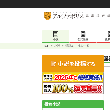
小説
公式漫画
投
TOP
>
小説
>
淫語あり 小説一覧
淫
投稿小説