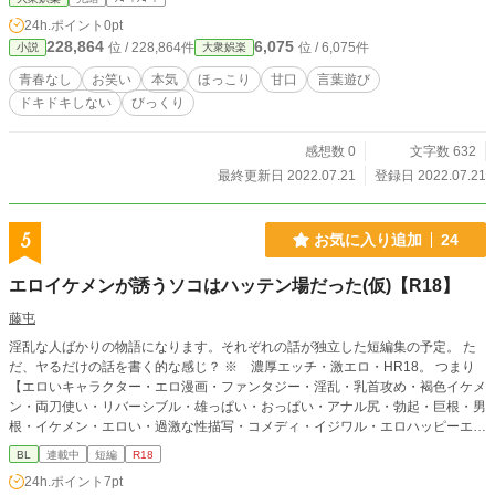
24h.ポイント
0pt
228,864
6,075
位 / 228,864件
位 / 6,075件
小説
大衆娯楽
青春なし
お笑い
本気
ほっこり
甘口
言葉遊び
ドキドキしない
びっくり
感想数 0
文字数 632
最終更新日 2022.07.21
登録日 2022.07.21
5
お気に入り追加
24
エロイケメンが誘うソコはハッテン場だった(仮)【R18】
藤屯
淫乱な人ばかりの物語になります。それぞれの話が独立した短編集の予定。 た
だ、ヤるだけの話を書く的な感じ？ ※ 濃厚エッチ・激エロ・HR18。 つまり
【エロいキャラクター・エロ漫画・ファンタジー・淫乱・乳首攻め・褐色イケメ
ン・両刀使い・リバーシブル・雄っぱい・おっぱい・アナル尻・勃起・巨根・男
根・イケメン・エロい・過激な性描写・コメディ・イジワル・エロハッピーエン
ド・性癖にクる・オナニー・セルフセックス・ファンタジーBL・尿道責め・現
BL
連載中
短編
R18
代・ケツマン】作品が好きという人にも読んでもらいたい感じ。
24h.ポイント
7pt