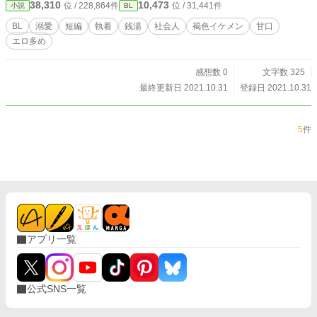
38,310
10,473
位 / 228,864件
位 / 31,441件
小説
BL
BL
溺愛
短編
執着
銭湯
社会人
褐色イケメン
甘口
エロ多め
感想数 0
文字数 325
最終更新日 2021.10.31
登録日 2021.10.31
5
件
アプリ一覧
公式SNS一覧