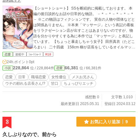
赤利鳥マド
【ショートショート】 SSを断続的に掲載しております。 本
編の後日談的なお話や日常的な物語。 －＊－＊－＊－＊－＊
－ ※この物語はフィクションです。 実在の人物や団体などと
は関係ありません。 ※本来「マッサージ」という表記の看板
をリラクゼーション店が出すことはあまりないのですが、物
語を分かりやすくする為に本作では「マッサージ」と表記し
ています。 【ちょっと暴走しちゃう女子】 田所真衣（たどこ
ろまい） 二十四歳 158cm 柳が店長をしているオイルマッサ
ージ店で働くセラピスト。 接客や技術などの指導を柳から受
恋愛
連載中
ｼｮｰﾄｼｮｰﾄ
R18
けており、店長を尊敬しつつ好意を持っている。 幼いころか
24h.ポイント
0pt
ら劇団に入って活動している舞台役者で、数年前に仲間たち
228,864
66,381
位 / 228,864件
位 / 66,381件
小説
恋愛
と立ち上げた劇団の制作などを担当している。 周りに合わせ
て役割を変化できるが、自ら主導で動く方が好きなタイプ。
恋愛
日常
職場恋愛
女性優位
メスお兄さん
しかし、普段のセックスは受け身。 ある営業終わり、柳店長
ウチの頼れる店長さん!?
甘口
ちょっぴりエッチ
の喘ぎ声に色々暴走し押し倒してしまった。 現在、店長とお
付き合いしているが従業員には内緒。 【頼りになる店長さ
ん】 柳 悠一（やなぎ ゆういち） 三十四歳 身長172cm
感想数 0
文字数 1,010
オイルマッサージ店の店長。 以前のお店ではセラピストとし
最終更新日 2025.05.31
登録日 2024.03.12
て接客や施術にあたっていたが、今の店舗では店長業務と後
進を育成することに専念している。 スタッフをちゃん付けで
呼ぶなど、やや軽い言動もあるが、優しく頼りになる人柄と
3
お気に入り追加
9
時々見せるお茶目な仕草が、男女問わずスタッフの間でも人
気が高い。 しかし、二十代前半で彼女と別れてからは、お付
久しぶりなので、前から
き合いしているパートナーはいない様子。そのせいか大人の