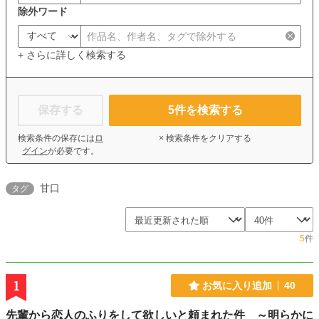
除外ワード
+ さらに詳しく検索する
保存する
5
件を検索する
検索条件の保存には
ロ
× 検索条件をクリアする
グイン
が必要です。
甘口
タグ
5
件
1
お気に入り追加
40
先輩から恋人のふりをして欲しいと頼まれた件 ～明らかに