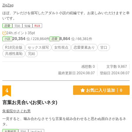
色気を垂れ流していることがある。 最近はYouTube で猫動画
ZigZag
を見るのが癒し。 好きな食べ物は、なかなか流れてこない回
ほぼ、アレだけを描写したアダルト小説の続編です。お楽しみいただけますと幸
転寿司のたまごの端っこだったが、現在は注文で席に届くシ
いです。
ステムになってしまい、端っこに遭遇出来ず残念がってい
る。 ＊＊＊ 作：赤利鳥マド （ https://x.com/akari1cb ） イラ
恋愛
完結
短編
R18
スト：Kumaz （ https://x.com/atelierkumaz ） 本編は完結
24h.ポイント
35pt
し、電子書籍にて配信中。 『ウチの頼れる店長さん!?～喘ぎ
20,354
8,864
位 / 228,864件
位 / 66,381件
小説
恋愛
声がエロすぎて押し倒しちゃいました～』 赤ィ鳥籠 https://dl
sharing.com/girls-touch/work/=/product_id/RJ01244439.html
R18完全版
セックス描写
女性視点
恋愛要素あり
甘口
共感性羞恥
完結
感想数 0
文字数 9,867
最終更新日 2024.08.07
登録日 2024.08.07
4
お気に入り追加
0
言葉お見合い(お笑いネタ)
朱雀院やさぐれ男
一見すると、噛み合わなさそうな言葉を組み合わせると思わぬ面白さがあるネ
タ。
大衆娯楽
完結
ｼｮｰﾄｼｮｰﾄ