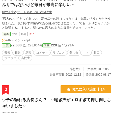
ふりではないけど毎日が最高に楽しい～
桜井正宗@オートスキル第1巻発売中
“恋人のふり”をして欲しい。 高校二年の愁（しゅう）は、先輩の『柚』からそう
頼まれた。 見知らずの後輩である自分になぜと思った。 でも、ふりならいいか
と快諾する。 すると、明らかに恋人のような毎日が始まっていった。
青春
完結
長編
R15
24h.ポイント
28pt
22,690
228
位 / 228,864件
位 / 7,923件
小説
青春
青春
日常
恋愛
コメディ
ラブコメ
美少女
甘々
甘口
ラブラブ
高校生
感想数 0
文字数 101,585
最終更新日 2025.12.12
登録日 2025.08.17
2
お気に入り追加
14
ウチの頼れる店長さん!? ～喘ぎ声がエロすぎて押し倒しち
ゃいました～