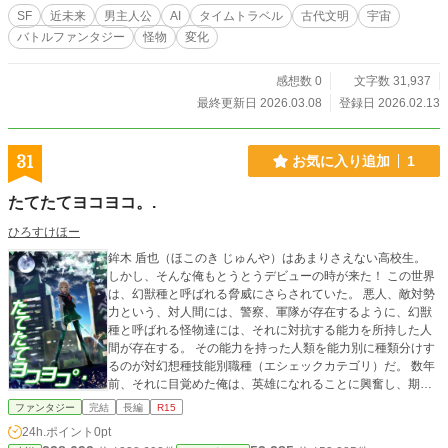
情報を回収せよと。降り立った先は、巨大生物が支配する灼
SF
近未来
男主人公
AI
タイムトラベル
古代文明
宇宙
熱の熱帯世界。未知のバイオスフィア文明が息づく太古の大
バトルファンタジー
怪物
変化
地。そこで生きる男・ゲン。そしてその息子・ソウ。二人は
偶然その時代に存在しているのではない。彼らこそ“始まりの
血脈”――進化に連なる末裔だった。コアを解放すれば未来は
感想数 0
文字数 31,937
救われる。だが、それは進化の因子へ干渉することを意味す
最終更新日 2026.03.08
登録日 2026.02.13
る。歴史は変わるのか。人類は誕生しなくなるのか。それと
も、新たな種へと進化するのか。太古の大地での親子の選択
が、世界の未来を書き換える。中生代と未来が交差する時―
31
お気に入り追加
1
― 親子の物語が、いま始まる。
たてたてヨコヨコ。.
ひろすけほー
鉾木 盾也（ほこのき じゅんや）はあまりさえない高校生。
しかし、そんな俺もとうとうデビューの時が来た！ この世界
は、幻獣種と呼ばれる脅威にさらされていた。 悪人、敵対勢
力という、対人間には、警察、軍隊が存在するように、幻獣
種と呼ばれる怪物達には、それに対抗する能力を所持した人
間が存在する。 その能力を持った人類を能力別に種類分けす
るのが対幻想種技能別職種（エシェックカテゴリ）だ。 数年
前、それに目覚めた俺は、英雄になれることに興奮し、期待
に胸を膨らませていたものだった。 そして、判定された俺の
ファンタジー
完結
長編
R15
幻想職種（カテゴリ）は…… 戦士（ソルディア）？ 職人（フ
24h.ポイント
0pt
ォルジュ）？ ……えっ？ なんだって？ 俺の幻想職種（カテ