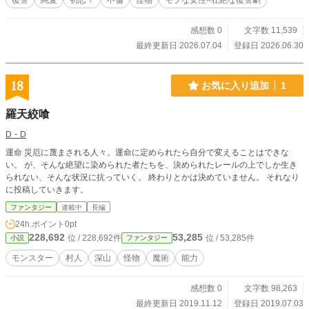
復讐
純愛
初恋？
不倫
怪物
モブな女性×壮絶な復讐劇
感想数 0
文字数 11,539
最終更新日 2026.07.04
登録日 2026.06.30
18
お気に入り追加
1
羅天絞喰
D・D
運命 災厄に蔑まされる人々。運命に定められたら自分で変えることはできな
い。 が、そんな絶望に染められた者たちを、決められたレールの上でしか生き
られない、そんな状況に抗っていく。 終わりとかは決めていません。 それなり
に投稿していきます。
ファンタジー
連載中
長編
24h.ポイント
0pt
228,692
53,285
位 / 228,692件
位 / 53,285件
小説
ファンタジー
モンスター
村人
深山
怪物
魔術
能力
感想数 0
文字数 98,263
最終更新日 2019.11.12
登録日 2019.07.03