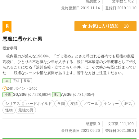
感想数 5
文字数 5,762
最終更新日 2019.11.14
登録日 2019.11.10
8
お気に入り追加
18
悪魔に憑かれた男
板倉恭司
校内暴力が盛んな198X年。「ゴミ溜め」とさえ呼ばれる都内でも屈指の底辺
高校に、ひとりの不思議な少年が入学する。後に日本最悪の少年犯罪として伝え
られることになる「浜川高校・立てこもり事件」は、その時から既に始まってい
た……残虐なシーンや鬱な展開があります。苦手な方はご注意ください。
BL
完結
長編
24h.ポイント
14pt
30,306
7,636
位 / 228,692件
位 / 31,405件
小説
BL
シリアス
ハードボイルド
学園
友情
ノワール
ヤンキー
狂気
怪物
最強の男
感想数 0
文字数 111,109
最終更新日 2021.09.26
登録日 2021.09.21