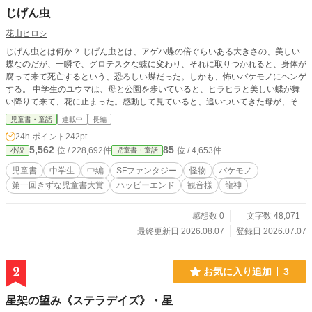
じげん虫
花山ヒロシ
じげん虫とは何か？ じげん虫とは、アゲハ蝶の倍ぐらいある大きさの、美しい
蝶なのだが、一瞬で、グロテスクな蝶に変わり、それに取りつかれると、身体が
腐って来て死亡するという、恐ろしい蝶だった。しかも、怖いバケモノにヘンゲ
する。 中学生のユウマは、母と公園を歩いていると、ヒラヒラと美しい蝶が舞
い降りて来て、花に止まった。感動して見ていると、追いついてきた母が、その
蝶を見たら、急にどす黒い蝶に変わって、母の顔に張りついた。母は痛い痛いと
児童書・童話
連載中
長編
言って倒れ込み、意識がなくなる。救急車で病院へ運ばれるが、医師の直ぐに意
24h.ポイント
242pt
識が回復しますという言葉にも関わらず、母の意識は全く回復しなかった。 ユ
5,562
85
位 / 228,692件
位 / 4,653件
小説
児童書・童話
ウマは家へ帰ってから、タンスにあるフクロウの置物から、母はこのままでは、
身体が腐って来て死亡する。それから逃れるためには、25年後のあのグロテス
児童書
中学生
中編
SFファンタジー
怪物
バケモノ
クな蝶がやって来た世界へ行って、その蝶、じげん虫を抹殺するしかないと言わ
第一回きずな児童書大賞
ハッピーエンド
観音様
龍神
れて、25年後の世界へ旅立つのだった。 25年後の世界へやってきたユウマは、
リンカに会い、じげん虫が恐ろしいバケモノにヘンゲすることを知らされる。そ
して、ヘンゲした恐ろしいじげん虫が襲ってくる。果たしてユウマは、じげん虫
感想数 0
文字数 48,071
の親玉をやっつけて、母を救う事が出来るのか。じげん虫の本当の正体は何なの
最終更新日 2026.08.07
登録日 2026.07.07
か？
2
お気に入り追加
3
星架の望み《ステラデイズ》・星