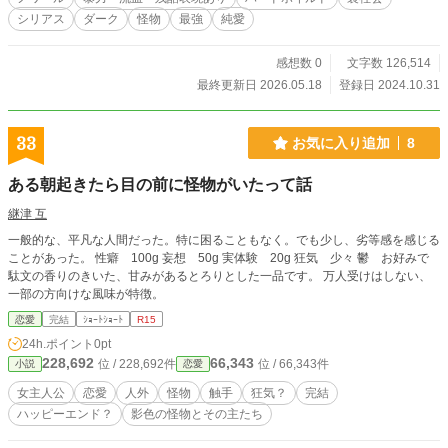
シリアス
ダーク
怪物
最強
純愛
感想数 0
文字数 126,514
最終更新日 2026.05.18
登録日 2024.10.31
33
お気に入り追加
8
ある朝起きたら目の前に怪物がいたって話
継津 互
一般的な、平凡な人間だった。特に困ることもなく。でも少し、劣等感を感じる
ことがあった。 性癖 100g 妄想 50g 実体験 20g 狂気 少々 鬱 お好みで
駄文の香りのきいた、甘みがあるとろりとした一品です。 万人受けはしない、
一部の方向けな風味が特徴。
恋愛
完結
ｼｮｰﾄｼｮｰﾄ
R15
24h.ポイント
0pt
228,692
66,343
位 / 228,692件
位 / 66,343件
小説
恋愛
女主人公
恋愛
人外
怪物
触手
狂気？
完結
ハッピーエンド？
影色の怪物とその主たち