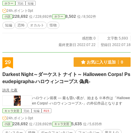
ホラー
完結
短編
24h.ポイント
0pt
228,692
8,502
位 / 228,692件
位 / 8,502件
小説
ホラー
短編
恐怖
オカルト
怪物
感想数 0
文字数 5,693
最終更新日 2022.07.22
登録日 2022.07.18
29
お気に入り追加
0
Darkest Night～ダーケスト ナイト～ Halloween Corps! Ps
eudepigrapha-ハロウィンコープス 偽典-
詩月 七夜
ハロウィン前夜 ― 最も昏い夜が、始まる ※本作は「Hallowe
en Corps! -ハロウィンコープス-」の外伝作品となります
キャラ文芸
完結
短編
R15
24h.ポイント
0pt
228,692
5,635
位 / 228,692件
位 / 5,635件
小説
キャラ文芸
モンスター
怪物
ダークファンタジー
ファンタジー
男主人公