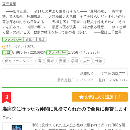
零元天魔
――落ちた星。 砕けた欠片より生まれ落ちた――〝最悪の竜〟 異常事
態、驚天動地、狂瀾怒濤。 人類種最大の危機、全てを喰らい尽くす七匹の厄
竜は深き眠りから目覚める。 天樹を宿す〝愚者〟は厄災を越えるため、その
力を振るう。 逆望の願い――最悪へ覆る現実――砕け散る理想。 燦々と輝
く星々の架ける天、数多の結末を持って彼の者は歩む。 ――星は三千世界を
知らず、救いの手を伸ばし続けた。 残った天は三千世界の夢を見る。 愚者
ファンタジー
連載中
長編
は壊れた理想／願望を果たす為、朽ち果て崩壊へ向かう己を抱いて歩を進める。
24h.ポイント
207pt
決して折れぬ〝鉄心〟――裁定の〝秤〟。 運命に根付く天樹の縁、選択者
6,665
1,356
位 / 228,692件
位 / 53,285件
小説
ファンタジー
に成れぬ愚かな当事者。 でも、それでも――――その手を伸ばし続ける。
これは―― 〝顕現する竜を殺す〟物語―― 概要―― 投稿日は一日一
伝奇ファンタジー
竜
魔術
異能
学園
人外
怪物
話、あるいはまちまち。 誤字脱字の方がありましたら、コメントの方で教え
て頂ければ幸いです。 この作品は「カクヨム」様、「小説家になろう」様で
感想数 0
文字数 203,777
も公開しています。他にも「世界の修正者は世界を守らない」という作品も書い
ているので、お暇があればそちらもご覧頂ければ嬉しいです。
最終更新日 2026.08.06
登録日 2024.08.17
3
お気に入り追加
2
廃病院に行ったら仲間に見捨てられたので全員に復讐します
フォン
仲間に見捨てられた主人公が怪物に襲われて次々に仲間を襲