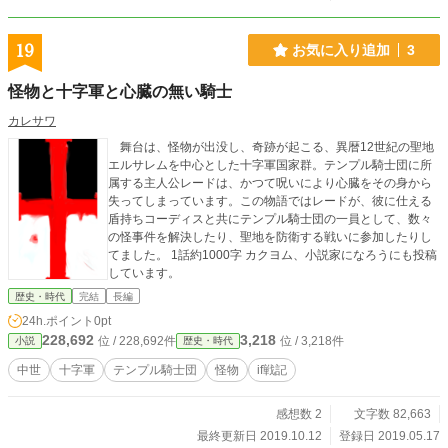
19
お気に入り追加
3
怪物と十字軍と心臓の無い騎士
カレサワ
舞台は、怪物が出没し、奇跡が起こる、異暦12世紀の聖地
エルサレムを中心とした十字軍国家群。テンプル騎士団に所
属する主人公レードは、かつて呪いにより心臓をその身から
失ってしまっています。この物語ではレードが、彼に仕える
盾持ちコーディスと共にテンプル騎士団の一員として、数々
の怪事件を解決したり、聖地を防衛する戦いに参加したりし
てました。 1話約1000字 カクヨム、小説家になろうにも投稿
しています。
歴史・時代
完結
長編
24h.ポイント
0pt
228,692
3,218
位 / 228,692件
位 / 3,218件
小説
歴史・時代
中世
十字軍
テンプル騎士団
怪物
if戦記
感想数 2
文字数 82,663
最終更新日 2019.10.12
登録日 2019.05.17