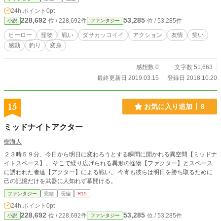
24h.ポイント
0pt
228,692
53,285
位 / 228,692件
位 / 53,285件
小説
ファンタジー
ヒーロー
怪物
戦い
ダサカッコイイ
アクション
友情
笑い
感動
釣り
変身
感想数 0
文字数 51,663
最終更新日 2019.03.15
登録日 2018.10.20
15
お気に入り追加
8
ミッドナイトアクター
樹海人
２３時５９分、今日から明日に変わろうとする瞬間に開かれる異空間【ミッドナ
イトスペース】。 そこで繰り広げられる異形の怪物【ファクター】とスペース
に誘われた者達【アクター】による戦い。 今宵も彼らは明日を勝ち取るために
己の記憶だけを武器に人知れず幕開ける。
ファンタジー
完結
長編
R15
24h.ポイント
0pt
228,692
53,285
位 / 228,692件
位 / 53,285件
小説
ファンタジー