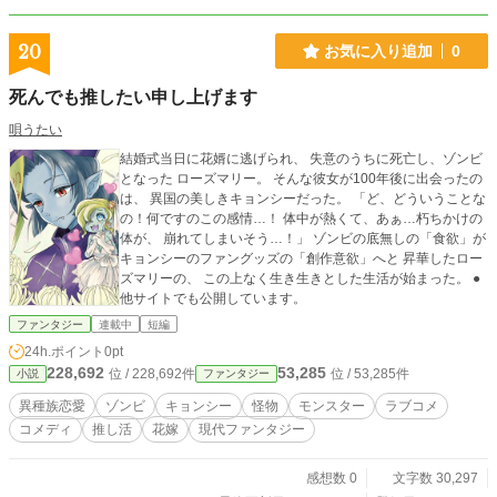
20
お気に入り追加
0
死んでも推したい申し上げます
唄うたい
結婚式当日に花婿に逃げられ、 失意のうちに死亡し、ゾンビ
となった ローズマリー。 そんな彼女が100年後に出会ったの
は、 異国の美しきキョンシーだった。 「ど、どういうことな
の！何ですのこの感情…！ 体中が熱くて、あぁ…朽ちかけの
体が、 崩れてしまいそう…！」 ゾンビの底無しの「食欲」が
キョンシーのファングッズの「創作意欲」へと 昇華したロー
ズマリーの、 この上なく生き生きとした生活が始まった。 ●
他サイトでも公開しています。
ファンタジー
連載中
短編
24h.ポイント
0pt
228,692
53,285
位 / 228,692件
位 / 53,285件
小説
ファンタジー
異種族恋愛
ゾンビ
キョンシー
怪物
モンスター
ラブコメ
コメディ
推し活
花嫁
現代ファンタジー
感想数 0
文字数 30,297