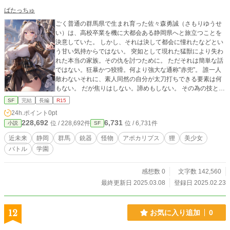
ばたっちゅ
ごく普通の群馬県で生まれ育った佐々森勇誠（さもりゆうせ
い）は、高校卒業を機に大都会ある静岡県へと旅立つことを
決意していた。 しかし、それは決して都会に憧れたなどとい
う甘い気持からではない。 突如として現れた猛獣により失わ
れた本当の家族。その仇を討つために。 ただそれは簡単な話
ではない。狂暴かつ狡猾。何より強大な通称”赤兜”。 誰一人
敵わないそれに、素人同然の自分が太刀打ちできる要素は何
もない。 だが焦りはしない。諦めもしない。 その為の技と方
法は、必ずや日本の叡智が結集する静岡にあるのだから。
SF
完結
長編
R15
24h.ポイント
0pt
228,692
6,731
位 / 228,692件
位 / 6,731件
小説
SF
近未来
静岡
群馬
銃器
怪物
アポカリプス
狸
美少女
バトル
学園
感想数 0
文字数 142,560
最終更新日 2025.03.08
登録日 2025.02.23
12
お気に入り追加
0