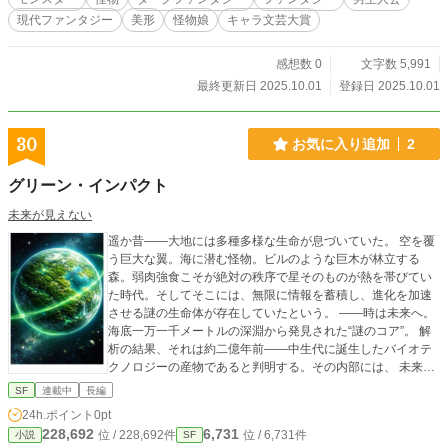
現代ファンタジー
美形
怪物娘
キャラ文芸大賞
感想数 0
文字数 5,991
最終更新日 2025.10.01
登録日 2025.10.01
30
お気に入り追加
2
グリーン・インパクト
未来が見えない
遥か昔――大地には多種多様な生命が息づいていた。 空を覆
う巨大な翼。海に潜む怪物。ビルのような巨木が林立する
森。弱肉強食こそが絶対の秩序で星そのものが熱を帯びてい
た時代。そしてそこには、無限に情報を蓄積し、進化を加速
させる謎の生命体が存在していたという。 ――時は未来へ。
海底一万一千メートルの深淵から発見された“謎のコア”。 解
析の結果、それは約二億年前――中生代に誕生したバイオテ
クノロジーの産物であると判明する。その内部には、 未来社
会が直面する「情報崩壊」と「エネルギー保管問題」を同時
SF
連載中
長編
に解決する鍵が眠っていた。だが――未来の技術では開けな
24h.ポイント
0pt
い。起動条件は、中生代の技術と思われた。 研究責任者 Doct
228,692
6,731
位 / 228,692件
位 / 6,731件
小説
SF
or.J は決断する。特殊部隊を二億年前へ送り込み、コアの原