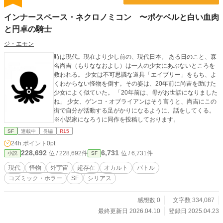
インナースペース・ネクロノミコン 〜ポケベルと白い血肉
と円卓の騎士
ジ・エモン
時は現代。現在より少し前の、現代日本。 ある日のこと、森
名尚吉（もりななおよし）は一人の少女にあぶないところを
救われる。 少女は不可思議な道具「エイブリー」をもち、よ
くわからない怪物を倒す。その姿は、20年前に尚吉を助けた
少女によく似ていた。 「20年前は、母がお世話になりました
ね」 少女、ゲンコ・オブライアンはそう言うと、尚吉にこの
街で自分が活動する足がかりになるように、話をしてくる。
※小説家になろうに同作を投稿しております。
SF
連載中
長編
R15
24h.ポイント
0pt
228,692
6,731
位 / 228,692件
位 / 6,731件
小説
SF
現代
怪物
外宇宙
超存在
オカルト
バトル
コズミック・ホラー
SF
シリアス
感想数 0
文字数 334,087
最終更新日 2026.04.10
登録日 2025.04.23