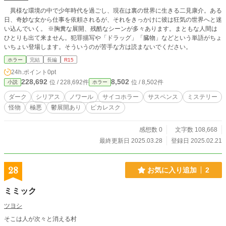
異様な環境の中で少年時代を過ごし、現在は裏の世界に生きる二見康介。ある
日、奇妙な女から仕事を依頼されるが、それをきっかけに彼は狂気の世界へと迷
い込んでいく。 ※胸糞な展開、残酷なシーンが多々あります。まともな人間は
ひとりも出て来ません。犯罪描写や「ドラッグ」「臓物」などという単語がちょ
いちょい登場します。そういうのが苦手な方は読まないでください。
ホラー
完結
長編
R15
24h.ポイント
0pt
228,692
8,502
位 / 228,692件
位 / 8,502件
小説
ホラー
ダーク
シリアス
ノワール
サイコホラー
サスペンス
ミステリー
怪物
極悪
鬱展開あり
ピカレスク
感想数 0
文字数 108,668
最終更新日 2025.03.28
登録日 2025.02.21
28
お気に入り追加
2
ミミック
ツヨシ
そこは人が次々と消える村