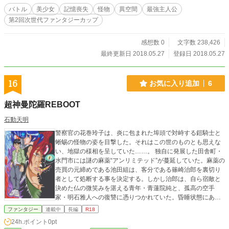
バトル
美少女
記憶喪失
怪物
異空間
最強主人公
第2回次世代ファンタジーカップ
感想数 0
文字数 238,426
最終更新日 2018.05.27
登録日 2018.05.27
16
お気に入り追加
6
超神曼陀羅REBOOT
石動天明
警察官の花巻玲子は、炎に包まれた埠頭で対峙する鎧騎士と
蜥蜴の怪物の姿を目撃した。それはこの世のものとも思えな
い、地獄の様相を呈していた……。 独自に発展した田舎町・
水門市には謎の麻薬“アンリミテッド”が蔓延していた。麻薬の
売買の元締めである池田組は、客分である篠崎治郎を裏切り
者として処断する事を決定する。しかし治郎は、自ら宿敵と
決めた仏の微笑みを湛える青年・青蓮院純と、孤高の空手
家・明石雅人への復讐に憑りつかれていた。昏睡状態にあ
る、恋人の平山里美の親友を目覚めさせる手助けをするべく
ファンタジー
連載中
長編
R18
純は“アンリミテッド”への敵意を膨らませる。そして雅人も
24h.ポイント
0pt
亦、“アンリミテッド”の陰にある野望を叩く為に再び水門市を