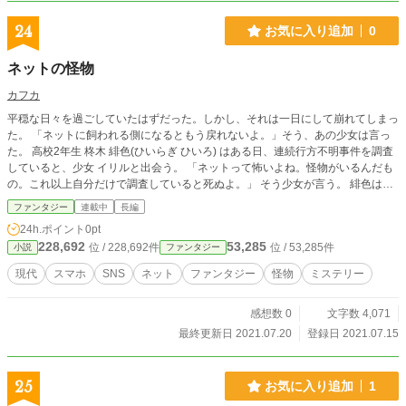
24
お気に入り追加
0
ネットの怪物
カフカ
平穏な日々を過ごしていたはずだった。しかし、それは一日にして崩れてしまっ
た。 「ネットに飼われる側になるともう戻れないよ。」そう、あの少女は言っ
た。 高校2年生 柊木 緋色(ひいらぎ ひいろ) はある日、連続行方不明事件を調査
していると、少女 イリルと出会う。 「ネットって怖いよね。怪物がいるんだも
の。これ以上自分だけで調査していると死ぬよ。」 そう少女が言う。 緋色は半
ば半信半疑で聞いていたが、調べるのを続けていると、急に画面が暗くなり、画
ファンタジー
連載中
長編
面から怪物が出てきた。 「ほら、言わんこっちゃない。」突然目の前にイリル
24h.ポイント
0pt
が現れ、一命を取り留めた。 「助けて貰ったお礼に、私に付いてきてよ。ネッ
228,692
53,285
位 / 228,692件
位 / 53,285件
小説
ファンタジー
トの怪物を倒しにさ。」そうイリルは言い、ネットの怪物を倒す旅が始まった。
果たして2人に待ち構えるのは、何なのか？ ネットに飼われた今の世界を変える
現代
スマホ
SNS
ネット
ファンタジー
怪物
ミステリー
冒険が今始まる。 ※この作品は小説家になろうとの重複投稿をしております。
URL→ https://ncode.syosetu.com/n1133hc/
感想数 0
文字数 4,071
最終更新日 2021.07.20
登録日 2021.07.15
25
お気に入り追加
1