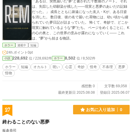
「ある日、突然届いた“夢”と書かれた十数冊のノート。 それ
は、失踪した幼馴染が残した――現実と悪夢のあいだの記録
だった。」 成長とともに疎遠になった友人・Kが、ある日姿
を消した。 数日後、彼の名で届いた荷物には、幼い頃から綴
られていた夢日記が詰まっていた。 怖くて、奇妙で、どこか
現実に触れているような“夢”たち。 ページをめくるごとに、K
の心の奥と、この世界の歪みが露わになっていく―― これ
は、“夢”から始まる物語。
ホラー
連載中
短編
24h.ポイント
0pt
228,692
8,502
位 / 228,692件
位 / 8,502件
小説
ホラー
ホラー
短編
オカルト
呪い
心霊
奇妙
怪奇
不条理
悪夢
怪物
感想数 0
文字数 69,058
最終更新日 2025.08.08
登録日 2025.06.07
27
お気に入り追加
0
終わることのない悪夢
板倉恭司