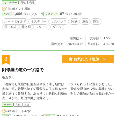
胸糞な展開があります。また、ハッピーエンドと呼べる終わり方ではありませ
ミステリー
完結
長編
ん。
24h.ポイント
85pt
11,606
97
位 / 228,692件
位 / 5,380件
小説
ミステリー
ハードボイルド
ミステリー
サスペンス
家族
運命
怪物
苦い結末
罪と罰
シリアス
ダーク
感想数 20
文字数 101,556
最終更新日 2024.03.16
登録日 2024.02.28
5
お気に入り追加
26
阿修羅の道の十字路で
板倉恭司
都内でも屈指の低偏差値高校に通う翔には、イジメられっ子の過去があった。
未来に何の希望も持てず憂鬱な人生を送る彼が、些細な理由から何の興味もない
修学旅行に参加する。あまりにも異様な同級生・明との接触から始まる恐怖の一
夜。やがて、最凶の男が目覚める──
ホラー
完結
長編
24h.ポイント
42pt