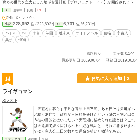
育ちの世代を主力とした地球奪還計画【プロジェクト・ノア】が開始されようと
していた。
SF
連載中
長編
R15
24h.ポイント
0pt
228,692
6,731
位 / 228,692件
位 / 6,731件
小説
SF
バトル
SF
宇宙
学園
近未来
ライトノベル
侵略
宇宙人
異形
怪物
感想数 0
文字数 6,144
最終更新日 2019.06.04
登録日 2019.06.04
14
お気に入り追加
2
ライギョマン
松ノ木下
天龍村に暮らす平凡な青年上田三郎、ある日彼は天竜湖へ
と続く洞窟で、政府から依頼を受けたという謎の人物と出会
う彼の目的とはいったい？天竜湖に秘められた謎とは？これ
は天竜湖で繰り広げられる壮絶な戦いと、それに巻き込まれ
てゆく主人公上田の数奇な運命を描いた物語である。
ファンタジー
連載中
短編