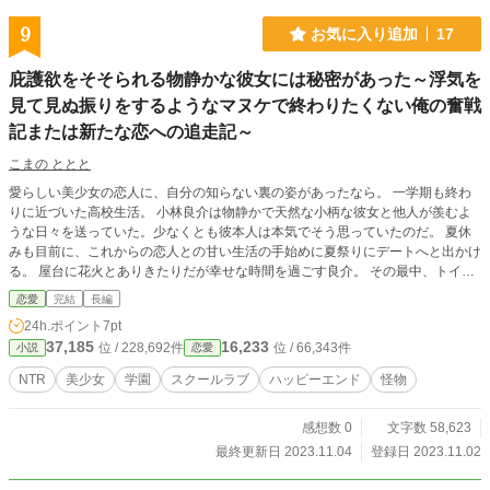
9
お気に入り追加
17
庇護欲をそそられる物静かな彼女には秘密があった～浮気を
見て見ぬ振りをするようなマヌケで終わりたくない俺の奮戦
記または新たな恋への追走記～
こまの ととと
愛らしい美少女の恋人に、自分の知らない裏の姿があったなら。 一学期も終わ
りに近づいた高校生活。 小林良介は物静かで天然な小柄な彼女と他人が羨むよ
うな日々を送っていた。少なくとも彼本人は本気でそう思っていたのだ。 夏休
みも目前に、これからの恋人との甘い生活の手始めに夏祭りにデートへと出かけ
る。 屋台に花火とありきたりだが幸せな時間を過ごす良介。 その最中、トイレ
に行きたいと一人離れる恋人にこんな待ち時間も恋人の特権と余裕を見せるも、
恋愛
完結
長編
いつまでも帰ってこない事にしびれを切らして探しに行く。 やがて人込みの離
24h.ポイント
7pt
れた林の中へと足を踏み入れて行くが、そこで受け入れがたい光景を目にする。
37,185
16,233
位 / 228,692件
位 / 66,343件
小説
恋愛
見知らぬ男と唇を重ねる恋人。 思わず逃げ出す良介は、絶望感に苦しむ。 幸せ
が反転して傷心する彼は、幼い頃に離れ離れになった少女と偶然にも再開。恋
NTR
美少女
学園
スクールラブ
ハッピーエンド
怪物
人、だと思っていた人物とは正反対に明るいその少女――山司彩美との久しぶり
の会話に癒しを感じた良介は、過去の恋愛を吹っ切る決意を固める。 果たして
感想数 0
文字数 58,623
良介は、新しい恋を掴む事が出来るのか？ そして、不貞の恋人――晴空ちかり
の本性とは？ 当作品はカクヨム様でも掲載しております。
最終更新日 2023.11.04
登録日 2023.11.02