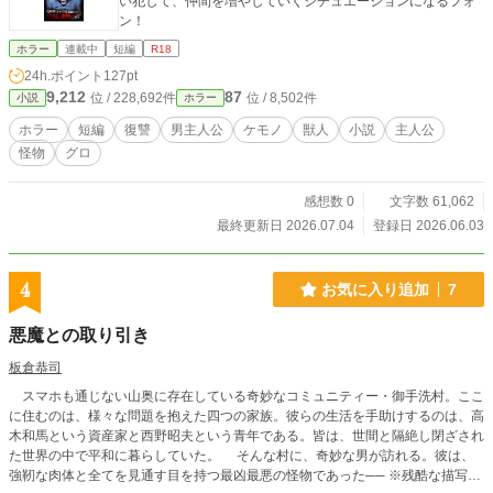
い犯して、仲間を増やしていくシチュエーションになるフォ
ン！
ホラー
連載中
短編
R18
24h.ポイント
127pt
9,212
87
位 / 228,692件
位 / 8,502件
小説
ホラー
ホラー
短編
復讐
男主人公
ケモノ
獣人
小説
主人公
怪物
グロ
感想数 0
文字数 61,062
最終更新日 2026.07.04
登録日 2026.06.03
4
お気に入り追加
7
悪魔との取り引き
板倉恭司
スマホも通じない山奥に存在している奇妙なコミュニティー・御手洗村。ここ
に住むのは、様々な問題を抱えた四つの家族。彼らの生活を手助けするのは、高
木和馬という資産家と西野昭夫という青年である。皆は、世間と隔絶し閉ざされ
た世界の中で平和に暮らしていた。 そんな村に、奇妙な男が訪れる。彼は、
強靭な肉体と全てを見通す目を持つ最凶最悪の怪物であった── ※残酷な描写、