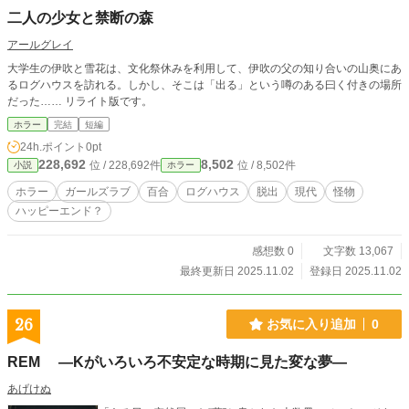
二人の少女と禁断の森
アールグレイ
大学生の伊吹と雪花は、文化祭休みを利用して、伊吹の父の知り合いの山奥にあ
るログハウスを訪れる。しかし、そこは「出る」という噂のある曰く付きの場所
だった…… リライト版です。
ホラー
完結
短編
24h.ポイント
0pt
228,692
8,502
位 / 228,692件
位 / 8,502件
小説
ホラー
ホラー
ガールズラブ
百合
ログハウス
脱出
現代
怪物
ハッピーエンド？
感想数 0
文字数 13,067
最終更新日 2025.11.02
登録日 2025.11.02
26
お気に入り追加
0
REM ―Kがいろいろ不安定な時期に見た変な夢―
あげけぬ