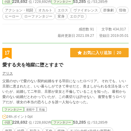
228,692
53,285
位 / 228,692件
位 / 53,285件
小説
ファンタジー
訪れたのであった。人を怪物に変える麻薬の正体とは何か。
炎を纏って現れる怪物とは？ 鎧騎士の敵であるオーヴァ
アクション・戦闘
オカルト
エロス
ヴァイオレンス
群像劇
怪物
ー・ロードとは!? 今、血で血を洗う戦神たちの曼陀羅が解
ヒーロー
ローファンタジー
変身
エログロ
き放たれる。 ※この作品はフィクションであり、実際の人
物・団体・事件・神話とは一切関係ありません。又、作中に
登場する、反社会的行為やそれを擁護しているともとられか
感想数 91
文字数 434,017
ねない発言、並びに人種や性別による差別的な言動は、これ
最終更新日 2021.09.27
登録日 2019.05.01
を推奨するものではない事を明記致します。
17
お気に入り追加
20
愛する夫を地獄に堕とすまで
アリス
父親のせいで愛のない契約結婚をする羽目になったロベリア。 それでも、いい
旦那に恵まれたと、いい暮らしができて幸せだと、羨ましがられる生活を送って
いたが、結婚して二年目、旦那が皇女と不倫していることを知った。 最初から
愛のない結婚だとわかっていたが、この裏切りは許せない。 復讐を誓うロベリ
アだが、彼女の本当の恐ろしさを誰一人知らなかった。
ファンタジー
連載中
長編
24h.ポイント
0pt
228,692
53,285
位 / 228,692件
位 / 53,285件
小説
ファンタジー