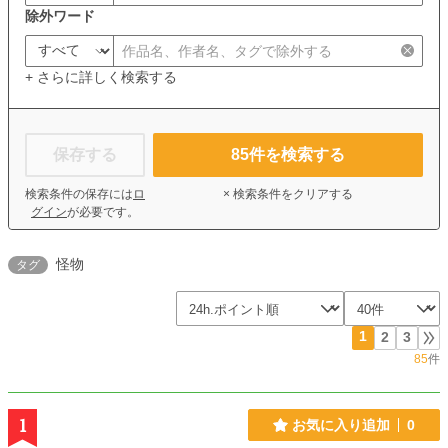
除外ワード
+ さらに詳しく検索する
保存する
85
件を検索する
検索条件の保存には
ロ
× 検索条件をクリアする
グイン
が必要です。
怪物
タグ
1
2
3
85
件
1
お気に入り追加
0