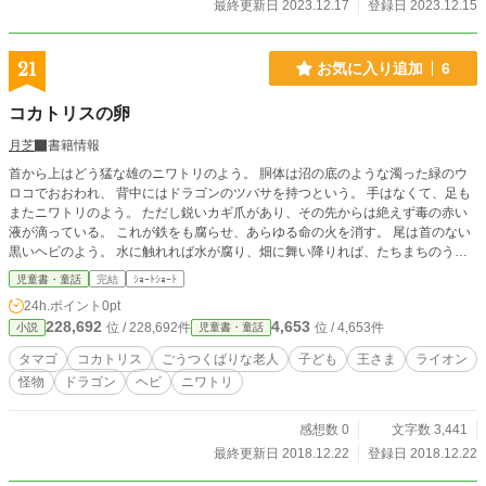
最終更新日 2023.12.17
登録日 2023.12.15
21
お気に入り追加
6
コカトリスの卵
月芝
書籍情報
首から上はどう猛な雄のニワトリのよう。 胴体は沼の底のような濁った緑のウ
ロコでおおわれ、 背中にはドラゴンのツバサを持つという。 手はなくて、足も
またニワトリのよう。 ただし鋭いカギ爪があり、その先からは絶えず毒の赤い
液が滴っている。 これが鉄をも腐らせ、あらゆる命の火を消す。 尾は首のない
黒いヘビのよう。 水に触れれば水が腐り、畑に舞い降りれば、たちまちのうち
に、すべての作物が枯れる。 存在あるところ、疫病が発生し、人、動物、虫、
児童書・童話
完結
ｼｮｰﾄｼｮｰﾄ
植物、あまたの命が災禍に飲み込まれる。 そんな怖ろしいコカトリスのタマゴ
24h.ポイント
0pt
が発見されたものだから、さぁ、たいへん！ 国中が大さわぎ。 でも、じつはコ
228,692
4,653
位 / 228,692件
位 / 4,653件
小説
児童書・童話
レって……
タマゴ
コカトリス
ごうつくばりな老人
子ども
王さま
ライオン
怪物
ドラゴン
ヘビ
ニワトリ
感想数 0
文字数 3,441
最終更新日 2018.12.22
登録日 2018.12.22