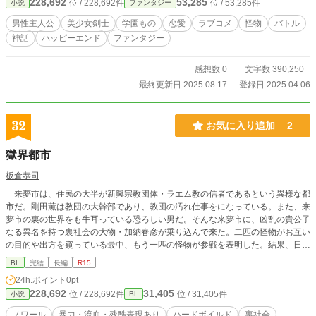
228,692
53,285
位 / 228,692件
位 / 53,285件
小説
ファンタジー
ゴリ）は……盾！ たて？盾って装備品だろ！ってか無機物じ
ゃねぇか！ そうして俺は、正真正銘の英雄候補である異国の
男性主人公
美少女剣士
学園もの
恋愛
ラブコメ
怪物
バトル
戦士（ソルディア）、羽咲（うさぎ）・ヨーコ・ クイーゼル
神話
ハッピーエンド
ファンタジー
と名乗る訳あり美少女に巻き込まれ、強制的に身の丈に合わ
ない戦いを経験していく。 というか盾ってどうやって戦えば
いいんだよ！ うわっ！やめろ！痛てっ！ 無理だって！それは
感想数 0
文字数 390,250
無理だって……こ、棍棒は……いやーーーーー 鉾木 盾也（ほ
最終更新日 2025.08.17
登録日 2025.04.06
このき たてなり）の明日はどっちだ！ ぐわっ！いてっ！っ
て、”たてなり”って呼ぶなーーーー！ 2025年改訂版
32
お気に入り追加
2
獄界都市
板倉恭司
来夢市は、住民の大半が新興宗教団体・ラエム教の信者であるという異様な都
市だ。剛田薫は教団の大幹部であり、教団の汚れ仕事をになっている。また、来
夢市の裏の世界をも牛耳っている恐ろしい男だ。そんな来夢市に、凶乱の貴公子
なる異名を持つ裏社会の大物・加納春彦が乗り込んで来た。二匹の怪物がお互い
の目的や出方を窺っている最中、もう一匹の怪物が参戦を表明した。結果、日本
の犯罪史上でも類を見ない恐ろしい事件が起きてしまう── （注）人体を損壊さ
BL
完結
長編
R15
せたり、切断したりといった残酷な描写が多いです。苦手な人は読まないことを
24h.ポイント
0pt
オススメします。
228,692
31,405
位 / 228,692件
位 / 31,405件
小説
BL
ノワール
暴力・流血・残酷表現あり
ハードボイルド
裏社会