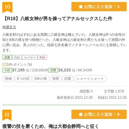
10
お気に入り追加
4
【R18】八岐女神が男を操ってアナルセックスした件
神通百力
八岐女村のはずれにある洞窟に八岐女神は棲んでいた。八岐女神は8つの女性の
頭と8本の尾を持つ怪物だった。八岐女神は八岐女村の男たちを操って洞窟の外
に誘い込み、弄ぶのだった。稲凪七衣名義でノクターンノベルズにも投稿してい
ます。
恋愛
完結
ｼｮｰﾄｼｮｰﾄ
R18
24h.ポイント
7pt
37,185
16,233
位 / 228,692件
位 / 66,343件
小説
恋愛
怪物
8つの頭
8本の尾
洞窟
恋愛
ショートショート
感想数 0
文字数 1,678
最終更新日 2021.12.30
登録日 2021.12.30
11
お気に入り追加
8
復讐の技を磨くため、俺は大都会静岡へと征く