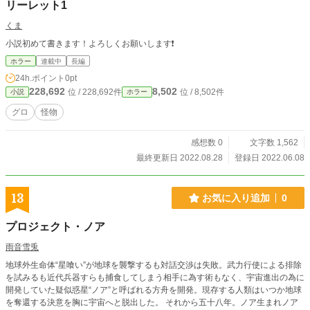
リーレット1
くま
小説初めて書きます！よろしくお願いします❗️
ホラー
連載中
長編
24h.ポイント
0pt
228,692
8,502
位 / 228,692件
位 / 8,502件
小説
ホラー
グロ
怪物
感想数 0
文字数 1,562
最終更新日 2022.08.28
登録日 2022.06.08
13
お気に入り追加
0
プロジェクト・ノア
雨音雪兎
地球外生命体“星喰い”が地球を襲撃するも対話交渉は失敗。武力行使による排除
を試みるも近代兵器すらも捕食してしまう相手に為す術もなく、宇宙進出の為に
開発していた疑似惑星“ノア”と呼ばれる方舟を開発。現存する人類はいつか地球
を奪還する決意を胸に宇宙へと脱出した。 それから五十八年。ノア生まれノア