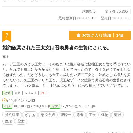
感想数 0
文字数 75,365
最終更新日 2020.09.19
登録日 2020.08.30
7
お気に入り追加
149
婚約破棄された王太女は召喚勇者の生贄にされる。
克全
ムーア王国のカミラ王女は、そのあまりに醜い容貌に怪物王女と陰で呼ばれてい
た。それでも前王妃から産まれた第一王女であったので、養子を迎えて女王とな
るはずだった。だがどうしても女王に成りたい第二王女と、外戚として権力を振
るいたいミルズ王国のイザヤ王と、現王妃ゾーイの陰謀で勇者召喚の生贄にされ
てしまう。 「カクヨム」と「小説家になろう」にも投稿させていただいていま
す。
恋愛
完結
ｼｮｰﾄｼｮｰﾄ
R15
24h.ポイント
14pt
30,306
12,957
位 / 228,692件
位 / 66,343件
小説
恋愛
婚約破棄
ざまぁ
悪役令嬢
聖騎士
勇者
王女
怪物
魔獣
魔法
聖女