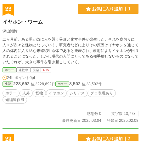
22
お気に入り追加
1
イヤホン・ワーム
深山瀬怜
二ヶ月前、ある男が急に人を襲う異形と化す事件が発生した。それを皮切りに
人々が次々と怪物となっていく。研究者などによりその原因はイヤホンを通じて
人の体内に入り込む未確認生命体であると発表され、政府によりイヤホンが回収
されることになった。しかし現代の人間にとってある種手放せないものになって
いたそれが、大きな事件を引き起こしていく。
ホラー
連載中
長編
R15
24h.ポイント
0pt
228,692
8,502
位 / 228,692件
位 / 8,502件
小説
ホラー
ホラー
人外
怪物
イヤホン
シリアス
グロ表現あり
短編連作風
感想数 0
文字数 13,773
最終更新日 2025.03.04
登録日 2025.02.08
23
お気に入り追加
2