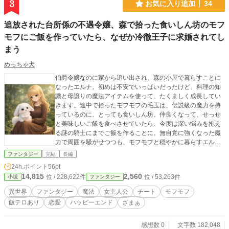
3
お気に入り追加
34
追放された台所係の不遇令嬢、森で拾った食いしん坊のモフ
モフにご飯を作っていたら、なぜか冷徹王子に求婚されてし
まう
めっちゃ犬
伯爵令嬢なのに家から追い出され、森の小屋で暮らすことに
なったエルナ。初めは不安でいっぱいだったけど、料理の知
識と母譲りの魔法アイテムを使って、たくましく成長してい
きます。途中で拾ったモフモフの毛玉は、伝説級の魔力を持
っているのに、とっても食いしん坊。仲良くなって、せっせ
と美味しいご飯を食べさせていたら、今度は深い悩みを抱え
る謎の騎士にまでご飯を作ることに。無自覚に強くなった魔
力で周囲を騒がせつつも、モフモフと穏やかに暮らすエル
ナ。でも、意地悪な家族が、そんな彼女の価値に気づい
ファンタジー
完結
長編
て……窮地におちいったエルナを助けてくれるのは？ 毎日、
24h.ポイント
56pt
夕方頃に更新しています。小説家になろう様でも連載中で
14,815
2,560
位 / 228,622件
位 / 53,263件
小説
ファンタジー
す。
異世界
ファンタジー
魔法
女主人公
チート
モフモフ
飯テロあり
恋愛
ハッピーエンド
ざまぁ
感想数 0
文字数 182,048