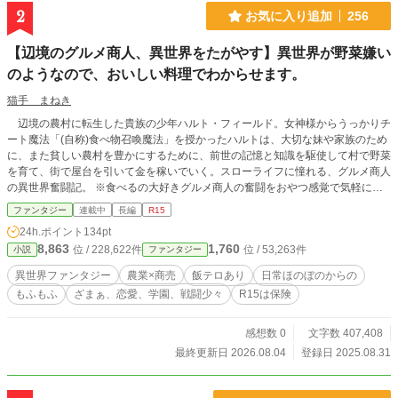
な笑顔を取り戻していく。 一方その頃。翻訳官を失った王
2
お気に入り追加
256
都では、精霊たちの契約放棄が始まっていた。 最初は「お
湯が出ない」「灯りが暗い」程度だった不満は、やがて「高
【辺境のグルメ商人、異世界をたがやす】異世界が野菜嫌い
級食材が腐乱する」「防壁の結界が破れる」など、じわりじ
のようなので、おいしい料理でわからせます。
わりと国を真綿で絞めるように機能不全へと陥らせていく。
生活のすべてが崩壊し、焦り狂った王子たちが必死にエレ
猫手 まねき
インを連れ戻そうとするが、彼女を愛する強大な精霊たちが
それを許すはずもなく――。 これは、氷の令嬢と蔑まれた
辺境の農村に転生した貴族の少年ハルト・フィールド。女神様からうっかりチ
少女が、孤独な精霊たちと心を通わせ、極上のスローライフ
ート魔法「(自称)食べ物召喚魔法」を授かったハルトは、大切な妹や家族のため
と美食を堪能する、美味しくて優しい旅の記録。
に、また貧しい農村を豊かにするために、前世の記憶と知識を駆使して村で野菜
を育て、街で屋台を引いて金を稼いでいく。スローライフに憧れる、グルメ商人
の異世界奮闘記。 ※食べるの大好きグルメ商人の奮闘をおやつ感覚で気軽にお
楽しみいただければ幸いです。 ※感想や誤字脱字は受け付けますが、基本的に
ファンタジー
連載中
長編
R15
お返事はできないと思います。また、のんびりマイペース更新なので御了承くだ
24h.ポイント
134pt
さい。 ※この物語はフィクションです。
8,863
1,760
位 / 228,622件
位 / 53,263件
小説
ファンタジー
異世界ファンタジー
農業×商売
飯テロあり
日常ほのぼのからの
もふもふ
ざまぁ、恋愛、学園、戦闘少々
R15は保険
感想数 0
文字数 407,408
最終更新日 2026.08.04
登録日 2025.08.31