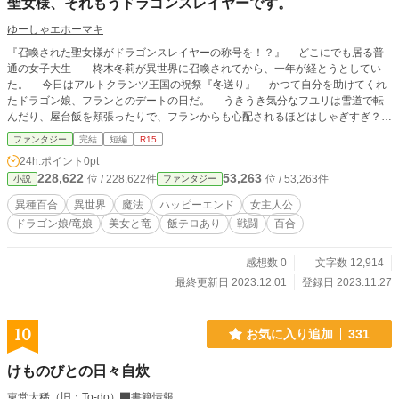
聖女様、それもうドラゴンスレイヤーです。
ゆーしゃエホーマキ
『召喚された聖女様がドラゴンスレイヤーの称号を！？』 どこにでも居る普
通の女子大生――柊木冬莉が異世界に召喚されてから、一年が経とうとしてい
た。 今日はアルトクランツ王国の祝祭『冬送り』 かつて自分を助けてくれ
たドラゴン娘、フランとのデートの日だ。 うきうき気分なフユリは雪道で転
んだり、屋台飯を頬張ったりで、フランからも心配されるほどはしゃぎすぎ？
それもそのはず。未知の土地で、聖女としてフランと旅をしてきた冬莉はいつ
ファンタジー
完結
短編
R15
しか彼女に並々ならぬ想いを寄せていた。 種族も違うし、女の子同士。 そ
24h.ポイント
0pt
れでもフユリは想い続け、奇跡の力で幾度となく困難を乗り越えてきた。 そ
228,622
53,263
位 / 228,622件
位 / 53,263件
小説
ファンタジー
して、今日も。二人は最大の困難を乗り越える。 古の火竜ブレイフルムの末
裔であるフランは体温が高く、体の一部は火傷するほど熱い。 「火傷してもい
異種百合
異世界
魔法
ハッピーエンド
女主人公
い。回復し続ければ平気です！ 私、聖女ですから！」 ――これは、聖女が
ドラゴン娘/竜娘
美女と竜
飯テロあり
戦闘
百合
ドラゴンスレイヤーな異種百合ファンタジー。 百合の間に挟まる男は絶対に
許さない物語である！ ＊この作品は、全５話となる短期連載作品です。 R15
タグは保険です。 感想などいただけると嬉しいです！ ◇小説家になろう、カ
感想数 0
文字数 12,914
クヨムにも投稿しています◇ https://ncode.syosetu.com/n2660in/ https://kakuyo
最終更新日 2023.12.01
登録日 2023.11.27
mu.jp/works/16817330667547330423
10
お気に入り追加
331
けものびとの日々自炊
東堂大稀（旧：To-do）
書籍情報