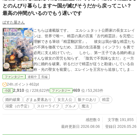
とのんびり暮らします〜国が滅びそうだから戻ってこい？
最高の仲間がいるのでもう遅いです
ぱすた屋さん
こちらは連載版です。 エルシュタット公爵家の長女エレイ
ンは、世界で唯一、精霊の真の言葉「古代精霊語」を完璧に
理解できる筆頭『精霊翻訳官』。 彼女は我が儘な精霊たち
の不満を徹夜でなだめ、王国の生活基盤（インフラ）を裏で
必死に支え続けていた。 しかし、第一王子である婚約者は
そんな彼女の苦労も知らず、「陰気で不気味な女だ」と一方
的に婚約を破棄。祈るだけで精霊が従うと勘違いしている自
称・光の聖女を寵愛し、エレインを王宮から追放してしま
う。 「――これでようやく、息苦しいドレスと書類の山から
ファンタジー
連載中
長編
解放されるわ！」 絶望するどころか、エレインは大喜びで
24h.ポイント
462pt
トランク一つで自由な旅へ飛び出す。 向かった先の「静寂
2,910
469
位 / 228,622件
位 / 53,263件
小説
ファンタジー
の森」で出会ったのは、人間を激しく警戒する美しい三尾の
雪狐（ギル）や、火力が弱くて捨てられた小さな火の精霊
婚約破棄
ざまぁ要素あり
女主人公
飯テロあり
精霊
（ポポ）など、特殊な力ゆえに孤独を抱えたはぐれ者たちだ
溺愛（の予定）
スローライフ
グルメ
魔法
った。 エレインが古代精霊語による丁寧な対話と、思いや
りに満ちた手当てで心を開かせると、彼らは最高の旅の仲間
に！ 雪狐の極上のモフモフに包まれてお昼寝し、小さな火
感想数 0
文字数 191,855
の精霊が作る絶妙な火加減の「焦げない温かいスープ」の美
最終更新日 2026.08.06
登録日 2026.05.26
味しさに涙する。 今まで感情を殺していたエレインは、旅
の中で美味しいご飯と美しい景色に出会い、少しずつ無防備