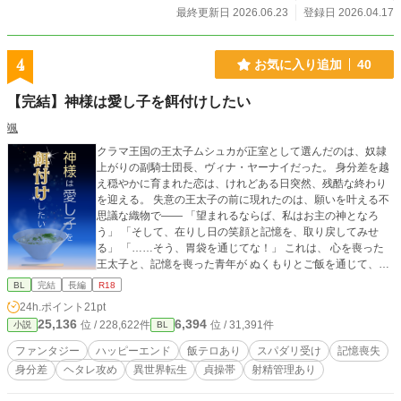
最終更新日 2026.06.23
登録日 2026.04.17
4
お気に入り追加
40
【完結】神様は愛し子を餌付けしたい
颯
クラマ王国の王太子ムシュカが正室として選んだのは、奴隷
上がりの副騎士団長、ヴィナ・ヤーナイだった。 身分差を越
え穏やかに育まれた恋は、けれどある日突然、残酷な終わり
を迎える。 失意の王太子の前に現れたのは、願いを叶える不
思議な織物で―― 「望まれるならば、私はお主の神となろ
う」 「そして、在りし日の笑顔と記憶を、取り戻してみせ
る」 「……そう、胃袋を通じてな！」 これは、 心を喪った
王太子と、記憶を喪った青年が ぬくもりとご飯を通じて、も
う一度出逢い直す物語。 ――神様が餌付けしたいのは、ただ
BL
完結
長編
R18
一人の、愛し子だから。 本編は全7章、36話。こちらは全年
24h.ポイント
21pt
齢です。 番外編は全2話。18禁かつ、作者の性癖全振りな話
25,136
6,394
位 / 228,622件
位 / 31,391件
小説
BL
しか書いていません。 （貞操具による射精管理あり） 誰の性
癖にも配慮していませんのでご注意ください。 この作品は番
ファンタジー
ハッピーエンド
飯テロあり
スパダリ受け
記憶喪失
外編まで含め、自サイトにて完結済みです。
身分差
ヘタレ攻め
異世界転生
貞操帯
射精管理あり