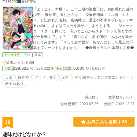
mazecco
書籍情報
「ようこそ、本厄！」 三十三歳の誕生日に、突如現れた謎の
少年。 彼が差し出したのは、「疫病神団体 マル派 ムミ
ィ」と記された名刺。 疫病神は、最上の不幸をプレゼントす
るために、まずは主人公を幸せにしようとする。 「ジェット
コースターと同じで、高いところからズドーンッて落とすの
が一番効くでしょ!?」 「真白さん。必ず僕が、あなたを幸せ
にしてみます」 「そして必ず僕が、あなたにとって最上の不
幸をプレゼントしますから！」 ◆表紙イラスト:薬袋もさ様◆
キャラ文芸
完結
長編
24h.ポイント
0pt
228,622
5,635
位 / 228,622件
位 / 5,635件
小説
キャラ文芸
日常
疫病神
アラサー女子
厄年
第６回キャラ文芸大賞エントリー
飯テロあり
感想数 3
文字数 92,758
最終更新日 2023.07.25
登録日 2022.12.27
13
お気に入り追加
38
趣味だけどなにか？