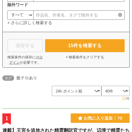
除外ワード
+ さらに詳しく検索する
保存する
15
件を検索する
検索条件の保存には
ロ
× 検索条件をクリアする
グイン
が必要です。
飯テロあり
タグ
15
件
1
お気に入り追加
70
連載】王宮を追放された精霊翻訳官ですが、辺境で精霊たち