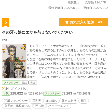
感想数 1
文字数 124,478
最終更新日 2022.05.01
登録日 2022.01.02
6
お気に入り追加
43
その牙っ娘にエサを与えないでください
exa
ある日、リュリュナは気がついた。 自分のなかに、貧し
い村の暮らしで知るはずのない美味しいものたちの記憶があ
ることに。 「みんなにおいしいものを食べさせたい！」 そ
んな思いを胸に村を出て出稼ぎに行った街で、リュリュナは
この世界にはないと思っていた甘味の存在を知り、目を輝か
せる。 けれど村のみんなに食べさせるために！ とがまん
して働くリュリュナのくちに、おいしいものを放り込む男が
現れた。 「あなたの食べている姿で、胸がいっぱいです」 ち
っちゃな牙っ娘と、彼女に餌付けしたい男の物語。 小説家に
ファンタジー
完結
長編
なろう、エブリスタにも投稿しています。 本作の無断転載、
24h.ポイント
0pt
無断複製および無断翻訳を禁じます。
228,622
53,263
位 / 228,622件
位 / 53,263件
小説
ファンタジー
和風ファンタジー
異世界
ほのぼの
飯テロあり
転生
身長差、体格差あり
牙っ娘
ハッピーエンド