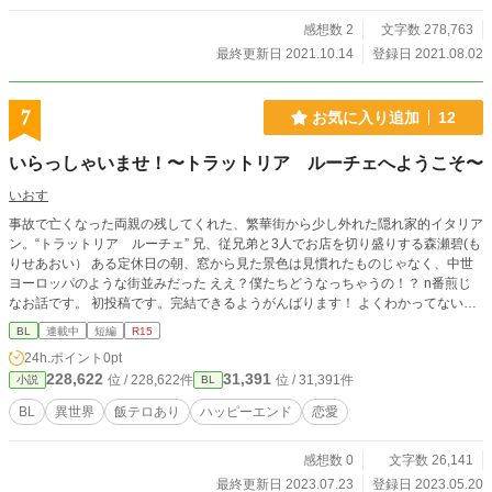
感想数 2
文字数 278,763
最終更新日 2021.10.14
登録日 2021.08.02
7
お気に入り追加
12
いらっしゃいませ！〜トラットリア ルーチェへようこそ〜
いおす
事故で亡くなった両親の残してくれた、繁華街から少し外れた隠れ家的イタリア
ン。“トラットリア ルーチェ” 兄、従兄弟と3人でお店を切り盛りする森瀬碧(も
りせあおい） ある定休日の朝、窓から見た景色は見慣れたものじゃなく、中世
ヨーロッパのような街並みだった ええ？僕たちどうなっちゃうの！？ n番煎じ
なお話です。 初投稿です。完結できるようがんばります！ よくわかってないの
でタグは増えるかもしれません
BL
連載中
短編
R15
24h.ポイント
0pt
228,622
31,391
位 / 228,622件
位 / 31,391件
小説
BL
BL
異世界
飯テロあり
ハッピーエンド
恋愛
感想数 0
文字数 26,141
最終更新日 2023.07.23
登録日 2023.05.20