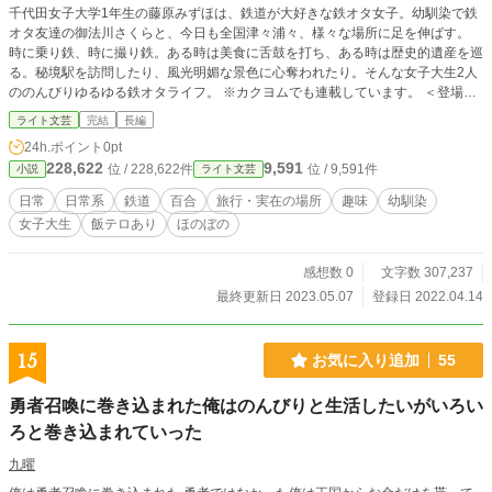
千代田女子大学1年生の藤原みずほは、鉄道が大好きな鉄オタ女子。幼馴染で鉄
オタ友達の御法川さくらと、今日も全国津々浦々、様々な場所に足を伸ばす。
時に乗り鉄、時に撮り鉄。ある時は美食に舌鼓を打ち、ある時は歴史的遺産を巡
る。秘境駅を訪問したり、風光明媚な景色に心奪われたり。そんな女子大生2人
ののんびりゆるゆる鉄オタライフ。 ※カクヨムでも連載しています。 ＜登場人
物紹介＞ 藤原みずほ（ふじわら・みずほ） 千代田女子大学文学部1年生。本作
ライト文芸
完結
長編
の主人公。鉄道と歴史が好きな鉄オタ女子兼歴女。幼い頃に幼馴染のさくらの影
24h.ポイント
0pt
響で鉄道沼にハマることに。さくらが引っ越してからはソロでの鉄オタ活動がメ
228,622
9,591
位 / 228,622件
位 / 9,591件
小説
ライト文芸
インだった。 御法川さくら（みのりかわ・さくら） 千代田女子大学法学部1年
生。みずほの幼馴染で大親友。父親の影響で鉄道にハマり、みずほも沼に落とす
日常
日常系
鉄道
百合
旅行・実在の場所
趣味
幼馴染
ことに。小学校を卒業するタイミングで引っ越してしまい、それ以降みずほとは
女子大生
飯テロあり
ほのぼの
疎遠になっていた。 ※この物語はフィクションです。作中に登場する地名、人
物名、路線名、法人名、団体名等は実際のものとは一切関係ありません。
感想数 0
文字数 307,237
最終更新日 2023.05.07
登録日 2022.04.14
15
お気に入り追加
55
勇者召喚に巻き込まれた俺はのんびりと生活したいがいろい
ろと巻き込まれていった
九曜