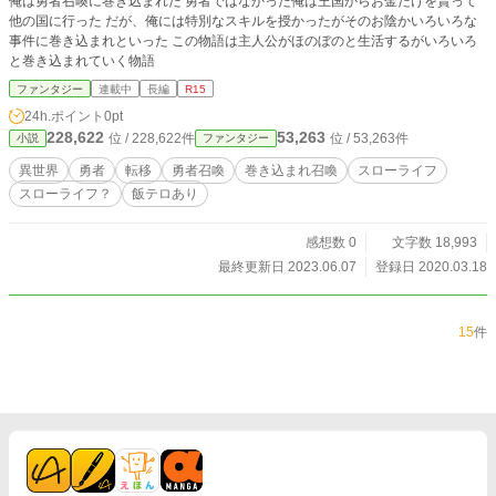
俺は勇者召喚に巻き込まれた 勇者ではなかった俺は王国からお金だけを貰って
他の国に行った だが、俺には特別なスキルを授かったがそのお陰かいろいろな
事件に巻き込まれといった この物語は主人公がほのぼのと生活するがいろいろ
と巻き込まれていく物語
ファンタジー
連載中
長編
R15
24h.ポイント
0pt
228,622
53,263
位 / 228,622件
位 / 53,263件
小説
ファンタジー
異世界
勇者
転移
勇者召喚
巻き込まれ召喚
スローライフ
スローライフ？
飯テロあり
感想数 0
文字数 18,993
最終更新日 2023.06.07
登録日 2020.03.18
15
件