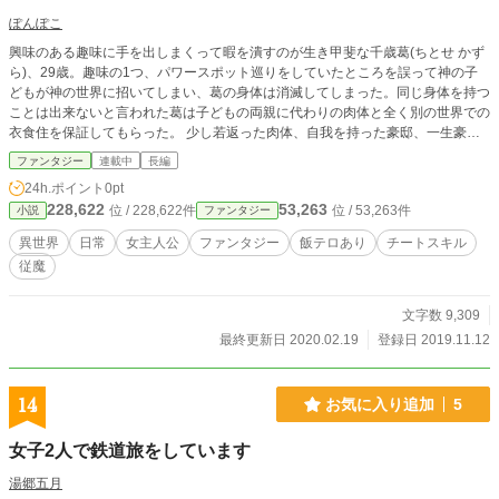
ぽんぽこ
興味のある趣味に手を出しまくって暇を潰すのが生き甲斐な千歳葛(ちとせ かず
ら)、29歳。趣味の1つ、パワースポット巡りをしていたところを誤って神の子
どもが神の世界に招いてしまい、葛の身体は消滅してしまった。同じ身体を持つ
ことは出来ないと言われた葛は子どもの両親に代わりの肉体と全く別の世界での
衣食住を保証してもらった。 少し若返った肉体、自我を持った豪邸、一生豪遊
しても使い果たせない財産、趣味に基づいたスキルなど、何不自由ない暮らしを
ファンタジー
連載中
長編
約束された葛だが、彼女は今まで通り趣味に没頭するのみ。 そんな葛の前に1人
24h.ポイント
0pt
の幼女が現れ、葛の静寂な時間が終わりを告げた…。 チートだろうがお構いな
228,622
53,263
位 / 228,622件
位 / 53,263件
小説
ファンタジー
し、冷めきった思考の女が異世界で静かに暴れまわる。
異世界
日常
女主人公
ファンタジー
飯テロあり
チートスキル
従魔
文字数 9,309
最終更新日 2020.02.19
登録日 2019.11.12
14
お気に入り追加
5
女子2人で鉄道旅をしています
湯郷五月