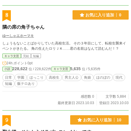
8
お気に入り追加
0
隣の席の角子ちゃん
ゆーしゃエホーマキ
しょうもないことばかりしていた高校生活。 その３年目にして、転校生襲来イ
ベントがきたる。 角の生えたロリＪＫ……君の名前はなんて読むんだ！？
キャラ文芸
完結
短編
24h.ポイント
0pt
228,622
5,635
位 / 228,622件
位 / 5,635件
小説
キャラ文芸
日常
学園
ほっこり
高校生
男主人公
角娘
ほのぼの
現代
短編
飯テロあり
感想数 0
文字数 5,884
最終更新日 2023.10.03
登録日 2023.10.03
9
お気に入り追加
10