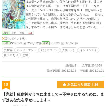
は故郷へと戻る旅の途中、傷だらけの青年を助ける。彼こそ
は人魚族が治める国、アルモリカ王国の第一王子・アリオ
ン。先月カンペルロ王国から侵略攻撃を受け、彼は牢獄へと
幽閉されていたが脱出し、追われる身の上だった。 囚われ
の仲間達を救出し、自国を取り戻したいアリオンの願いに、
レイアは協力を申し出る。彼女は、失われた五年間の記憶を
探し求めていて、今回の一件で何か分かると思っていた。
旅を共にするにつれ、いつしか二人は距離を縮めてゆく。再
恋愛
完結
長編
R15
会した仲間と共にする旅路で、驚くべき事実が彼等を待ち構
24h.ポイント
0pt
えていた──。 友情あり、飯テロありの、アクションロマ
228,622
66,321
位 / 228,622件
位 / 66,321件
小説
恋愛
ンスファンタジーです。ストーリー重視のため重めテイスト
ですが、ハッピーエンド確約ですのでどうぞご安心下さいま
異世界
ハッピーエンド
戦うヒロイン
人魚（♂）
イケメン王子
せ。 表紙絵と挿し絵は長月京子様と凜々サイ様とMACK様
飯テロあり
恋愛
と夏草ソウ様に描いて頂きました。掲載許可を得たものを載
せております。 ※当作品はカクヨムにも掲載しております
が、加筆修正しております。 ※（＊）がタイトルについてい
感想数 2
文字数 204,098
るエピソードは性描写シーンが含まれております。R15位で
最終更新日 2024.02.24
登録日 2024.01.01
す。苦手な方はご注意下さいませ。 ©️2024-hayato sohga ※
当サイトに掲載されている内容、テキスト、画像等の無断転
載・無断使用を固く禁じます。（Unauthorized reproduction
12
お気に入り追加
26
prohibited.）
【完結】疫病神がうちに来まして～不幸せにするために、ま
ずはあなたを幸せにします～