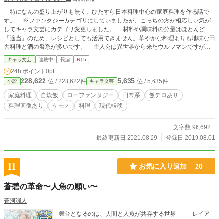
特になんの盛り上がりも無く、ひたすら日本料理中心の家庭料理を作る話で
す。 ※ファンタジーカテゴリにしていましたが、こっちの方が相応しい気が
してキャラ文芸にカテゴリ変更しました。 材料や調味料の分量はほとんど
「適当」のため、レシピとしても活用できません。華やかな料理よりも地味な田
舎料理と酒の肴系が多いです。 主人公は異世界から来たウルフマンですが、
ただの作者の趣味で、一般人設定でも問題ない内容となっております。 色々
キャラ文芸
連載中
長編
R15
設定は作ってますが、活用する予定はあまりありません。 元々はブログでも
24h.ポイント
0pt
作ろうかと自炊飯画像を撮り始めたのですが、小説の形式にした方が面白そうか
228,622
5,635
位 / 228,622件
位 / 5,635件
小説
キャラ文芸
な？（自分が）と思ったためにこんな話になってしまいました。 出来上がっ
た料理画像とワンセットの話のため、完全不定期掲載です。ご了承ください。
家庭料理
自炊飯
ローファンタジー
日常系
飯テロあり
※ ※ ※ ※ 地球には時々、異世界から落ちてくる者た
料理画像あり
ケモノ
料理
現代転移
ちがいる。 それは『鬼』『河童』『天狗』『化け猫』『狼男』『吸血鬼』『半
魚人』などなど、太古から妖怪やモンスターなどと言われていたファンタジー世
界の住人だった。 中にはエルフやドワーフなど人間と大きな差も無く、自然と
文字数 96,692
人間と混じり合って暮らしていた種族もいる。 彼らは現代では世界規模の条約
最終更新日 2021.08.29
登録日 2019.08.01
によって保護され、一般人には気付かれないように暮らしている。 日本では太
古から彼らとの付き合いが深いという理由で、いくつかの神社が国から保護を任
されていた。 とある県、とある市にある稲荷神社。 その神社の裏側、広い境内
11
お気に入り追加
20
の中に建つ『おいなり荘』もそんな保護施設の一つだ。 そこで暮らす狼男（ウ
ルフマン）の駒井ビクターが、日々自炊するだけの物語。 ※Ｒ１５指定は念の
蒼碧の革命〜人魚の願い〜
ためです。特にそういった方向にするつもりはありませんが、飲酒や喫煙シーン
は出てくると思います。
蒼河颯人
舞台となるのは、人間と人魚が共存する世界── レイア