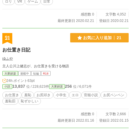
ロリ
VR
ゲーム
日常
感想数 0
文字数 4,052
最終更新日 2020.02.21
登録日 2020.02.21
21
お気に入り追加
21
お仕置き日記
ゆふや
主人公川上健志が、お仕置きを受ける物語
大衆娯楽
連載中
短編
R18
24h.ポイント
63pt
13,837
256
位 / 228,623件
位 / 6,071件
小説
大衆娯楽
お仕置き
羞恥
お尻叩き
小学生
エロ
官能小説
お尻ペンペン
羞恥罰
恥ずかしい
感想数 0
文字数 2,666
最終更新日 2022.01.16
登録日 2022.01.15