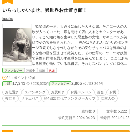
いらっしゃいませ、異世界お仕置き館！
kuraku
歓楽街の一角、大通りに面した大きな館。そこに一人の人
族が入っていった。扉を開けて店に入るとカウンターがあ
り、そこで頭に角を生やした悪魔族の女性、サキュバスが笑
顔でその客を招き入れた。 胸がはちきれんばかりのボンテ
ージ衣装でしなを作りながらその受付サキュバスは鮮血のよ
うな色の唇を歪ませて微笑んだ。その仕草の一つ一つが妖艶
で異性も同性も思わず生唾を飲み込んでしまう。 ここはあら
ゆる種族が働いている風俗店。それもスパンキングに特化し
たお仕置き専門店だった。 この大陸で魔族や蛮族と人族が争
ファンタジー
連載中
短編
R18
っていた時代は幼い勇者が魔王を討伐した事で終わった。今
24h.ポイント
42pt
や小競り合いはあるもののそれぞれの国家からあらゆる種族
17,341
2,905
位 / 228,623件
位 / 53,264件
小説
ファンタジー
が行き来し、混在し、平和を謳歌していた。
お仕置き
スパンキング
お尻叩き
お尻ペンペン
百合
お尻
異世界
サキュバス
第4回次世代ファンタジーカップ
女主人公
感想数 0
文字数 5,222
最終更新日 2024.04.23
登録日 2024.04.23