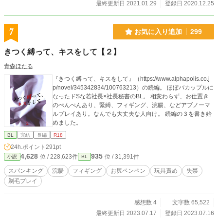
最終更新日 2021.01.29
登録日 2020.12.25
7
お気に入り追加
299
きつく縛って、キスをして【２】
青森ほたる
『きつく縛って、キスをして』（https://www.alphapolis.co.j
p/novel/345342834/100763213）の続編。 ほぼバカップルに
なったドSな若社長×社長秘書のBL。 相変わらず、お仕置き
のぺんぺんあり、緊縛、フィギング、浣腸、などアブノーマ
ルプレイあり。なんでも大丈夫な人向け。 続編の３を書き始
めました。
BL
完結
長編
R18
24h.ポイント
291pt
4,628
935
位 / 228,623件
位 / 31,391件
小説
BL
スパンキング
浣腸
フィギング
お尻ペンペン
玩具責め
失禁
剃毛プレイ
感想数 4
文字数 65,522
最終更新日 2023.07.17
登録日 2023.07.16