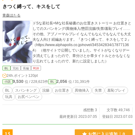
きつく縛って、キスをして
青森ほたる
ドSな若社長×Mな社長秘書のお仕置きストーリー お仕置きと
してのスパンキング/異物挿入/懲罰浣腸/失禁/羞恥プレイ……
その他、アブノーマルプレイ なんでもなんでもなんでも大丈
夫な人向け 続編あります。『きつく縛って、キスをして２』
（https://www.alphapolis.co.jp/novel/345342834/17877136
4） （他サイトで公開していました。サイトがなくなりデー
タ消えてしまったので、章分けとか章タイトルとかもなくな
り忘れてしまったので、新たに設定しました）
BL
完結
長編
R18
24h.ポイント
120pt
9,530
2,056
位 / 228,623件
位 / 31,391件
小説
BL
BL
スパンキング
浣腸
お仕置き
異物挿入
失禁
羞恥プレイ
玩具
お尻ペンペン
感想数 3
文字数 49,746
最終更新日 2023.07.05
登録日 2023.07.03
15
お気に入り追加
0