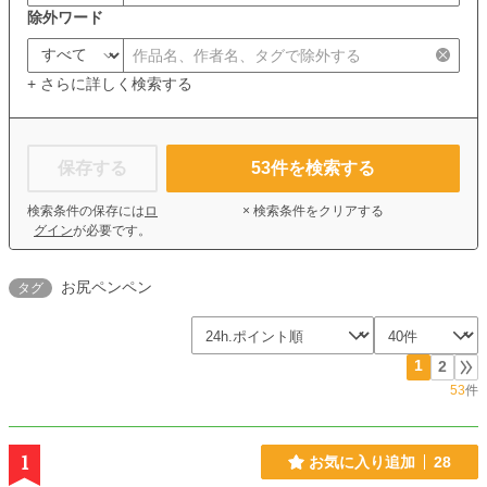
除外ワード
+ さらに詳しく検索する
保存する
53
件を検索する
検索条件の保存には
ロ
× 検索条件をクリアする
グイン
が必要です。
お尻ペンペン
タグ
1
2
53
件
1
お気に入り追加
28