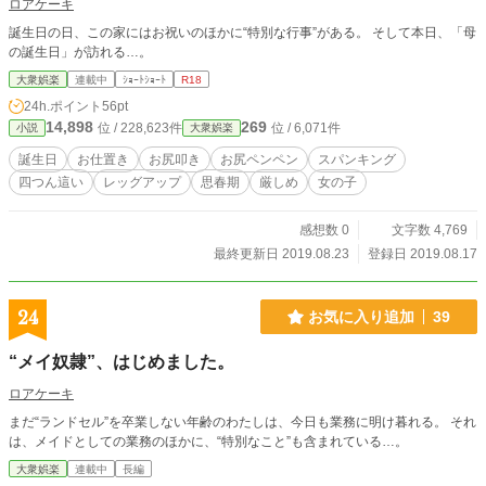
ロアケーキ
誕生日の日、この家にはお祝いのほかに“特別な行事”がある。 そして本日、「母
の誕生日」が訪れる…。
大衆娯楽
連載中
ｼｮｰﾄｼｮｰﾄ
R18
24h.ポイント
56pt
14,898
269
位 / 228,623件
位 / 6,071件
小説
大衆娯楽
誕生日
お仕置き
お尻叩き
お尻ペンペン
スパンキング
四つん這い
レッグアップ
思春期
厳しめ
女の子
感想数 0
文字数 4,769
最終更新日 2019.08.23
登録日 2019.08.17
24
お気に入り追加
39
“メイ奴隷”、はじめました。
ロアケーキ
まだ“ランドセル”を卒業しない年齢のわたしは、今日も業務に明け暮れる。 それ
は、メイドとしての業務のほかに、“特別なこと”も含まれている…。
大衆娯楽
連載中
長編