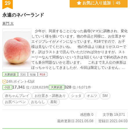
29
お気に入り追加
45
永遠のネバーランド
東門 大
少年が、同居することになった義母(ママ)に調教され、変化
していく様を描いています。他の作品と同様に、お仕置きや
エイジプレイがメインになっています。R18ですので、お子
様は見ないでくださいね。 他の作品より始まりがスローで
す。訳はラストまで読んでいただければ分かりますが。スト
ーリーなんて関係ないという方は3話くらいまで斜め読みされ
ても多分問題ないかと思います。 これまで主人公の体形は
ぽっちゃりとしてきましたが、今回は限定していません。読
まれる方の想像力にお任せします。
大衆娯楽
完結
短編
R18
24h.ポイント
42pt
17,341
328
位 / 228,623件
位 / 6,071件
小説
大衆娯楽
赤ちゃんプレイ
お仕置き・調教あり
ショタ
オムツ
SM
お尻ペンペン
おもらし
羞恥
感想数 0
文字数 19,071
最終更新日 2021.05.08
登録日 2021.04.03