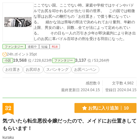
ここでない国。ここでない時。家庭や学校ではケインやパド
ルでお尻を叩かれるのが当たり前の世界。 この国では軽微
な罪はお尻への鞭打ちの「お仕置き」で償う事になってい
る。 細かな法は県毎の県法で決められており量刑、年齢の
上限、男女の違い、回数…全てが法によって定められてい
る。 その日も一人の万引き少年が即決裁判により剥き出
しのお尻に革パドル百叩きの刑を受ける羽目になった。
ファンタジー
連載中
短編
R18
24h.ポイント
35pt
19,568
3,137
位 / 228,623件
位 / 53,264件
小説
ファンタジー
お仕置き
お尻叩き
スパンキング
お尻ペンペン
感想数 0
文字数 4,982
最終更新日 2024.04.15
登録日 2024.04.15
32
お気に入り追加
10
気づいたら転生悪役令嬢だったので、メイドにお仕置きして
もらいます！
kuraku