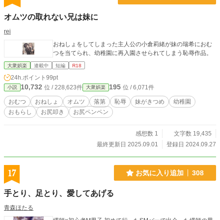
オムツの取れない兄は妹に
rei
おねしょをしてしまった主人公の小倉莉緒が妹の瑞希におむ
つを当てられ、幼稚園に再入園させられてしまう恥辱作品。
大衆娯楽
連載中
短編
R18
24h.ポイント
99pt
10,732
195
位 / 228,623件
位 / 6,071件
小説
大衆娯楽
おむつ
おねしょ
オムツ
落第
恥辱
妹がきつめ
幼稚園
おもらし
お尻叩き
お尻ペンペン
感想数 1
文字数 19,435
最終更新日 2025.09.01
登録日 2024.09.27
17
お気に入り追加
308
手とり、足とり、愛してあげる
青森ほたる