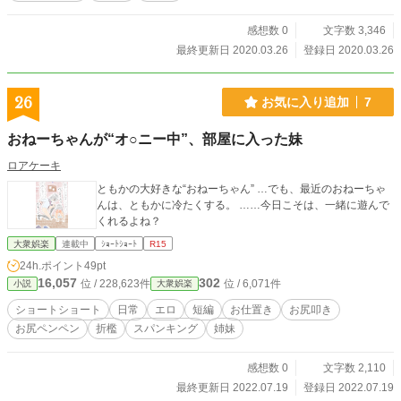
感想数 0
文字数 3,346
最終更新日 2020.03.26
登録日 2020.03.26
26
お気に入り追加
7
おねーちゃんが“オ○ニー中”、部屋に入った妹
ロアケーキ
ともかの大好きな“おねーちゃん” …でも、最近のおねーちゃ
んは、ともかに冷たくする。 ……今日こそは、一緒に遊んで
くれるよね？
大衆娯楽
連載中
ｼｮｰﾄｼｮｰﾄ
R15
24h.ポイント
49pt
16,057
302
位 / 228,623件
位 / 6,071件
小説
大衆娯楽
ショートショート
日常
エロ
短編
お仕置き
お尻叩き
お尻ペンペン
折檻
スパンキング
姉妹
感想数 0
文字数 2,110
最終更新日 2022.07.19
登録日 2022.07.19