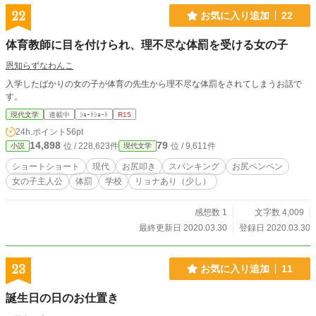
22
お気に入り追加
22
体育教師に目を付けられ、理不尽な体罰を受ける女の子
恩知らずなわんこ
入学したばかりの女の子が体育の先生から理不尽な体罰をされてしまうお話で
す。
現代文学
連載中
ｼｮｰﾄｼｮｰﾄ
R15
24h.ポイント
56pt
14,898
79
位 / 228,623件
位 / 9,611件
小説
現代文学
ショートショート
現代
お尻叩き
スパンキング
お尻ペンペン
女の子主人公
体罰
学校
リョナあり（少し）
感想数 1
文字数 4,009
最終更新日 2020.03.30
登録日 2020.03.30
23
お気に入り追加
11
誕生日の日のお仕置き