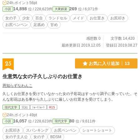
24h.ポイント
56pt
14,898
269
位 / 228,623件
位 / 6,071件
小説
大衆娯楽
女の子
少女
百合
ランドセル
メイド
お仕置き
お尻叩き
お尻ペンペン
足舐め
甘め
感想数 0
文字数 14,420
最終更新日 2019.12.05
登録日 2019.08.27
25
お気に入り追加
13
生意気な女の子久しぶりのお仕置き
恩知らずなわんこ
久しくお仕置きを受けていなかった女の子彩花はすっかり調子に乗っていた。そ
んな彩花はある事から久しぶりに厳しいお仕置きを受けてしまう。
現代文学
完結
ｼｮｰﾄｼｮｰﾄ
R15
24h.ポイント
49pt
16,057
80
位 / 228,623件
位 / 9,611件
小説
現代文学
お尻叩き
スパンキング
お尻ペンペン
ショートショート
女の子主人公
女の子
BDSM