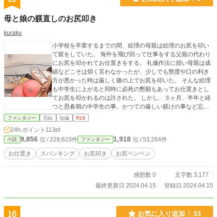
母と娘の躾直しのお尻叩き
kuraku
小学校を卒業するまでの間、絵理の母親は絵理のお尻を叩い
て躾をしていた。 海外を飛び回って仕事をする父親の代わり
にお尻を叩かれてお仕置きをする。 礼儀作法に煩い母親は成
績などこそは煩く言わなかったが、少しでも態度や口の利き
方が悪かった時は厳しく膝の上でお尻を叩いた。 そんな絵理
も中学生に上がると同時に必死の懇願もあってお仕置きとし
てお尻を叩かれるのは許された。 しかし、３ヶ月、半年と経
つと思春期の中学生の事。かつての厳しい躾けの事など忘れ
て自由に振舞った。 遊びに夢中で門限を破る事もしばしばに
ファンタジー
完結
短編
R18
なり、生意気な態度も多くなり始めた頃。とうとう母親は我
24h.ポイント
113pt
慢の限界を迎えた。
9,856
1,918
位 / 228,623件
位 / 53,264件
小説
ファンタジー
お仕置き
スパンキング
お尻叩き
お尻ペンペン
感想数 0
文字数 3,177
最終更新日 2024.04.15
登録日 2024.04.15
16
お気に入り追加
33