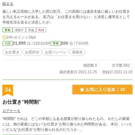
縦まる
厳しい私立高校に入学した田口彩乃。 この高校には違反生徒に厳しいお仕置き
を与えるルールがある。 彩乃は「お仕置きを受けない」と決意し優等生として
学校生活を送ると決意したが..
青春
連載中
長編
R18
24h.ポイント
28pt
21,895
206
位 / 228,623件
位 / 7,914件
小説
青春
お仕置き
お尻叩き
お尻ペンペン
高校生
感想数 0
文字数 682
最終更新日 2021.11.25
登録日 2021.11.25
34
お気に入り追加
30
お仕置き“時間割”
ロアケーキ
“時間割” それは、どこの学校にもある授業が割り振られたもの。 わたしの家庭
には、他の家庭にはない“お仕置き”が割り振られた時間割がある。 本日、いった
いどんな“お仕置き”が割り振られるのだろうか…。