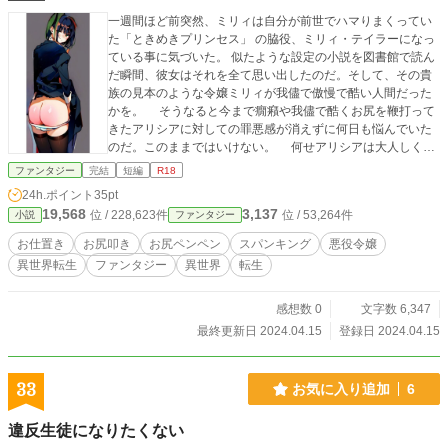
一週間ほど前突然、ミリィは自分が前世でハマりまくってい
た「ときめきプリンセス」 の脇役、ミリィ・テイラーになっ
ている事に気づいた。 似たような設定の小説を図書館で読ん
だ瞬間、彼女はそれを全て思い出したのだ。そして、その貴
族の見本のような令嬢ミリィが我儘で傲慢で酷い人間だった
かを。 そうなると今まで癇癪や我儘で酷くお尻を鞭打って
きたアリシアに対しての罪悪感が消えずに何日も悩んでいた
のだ。このままではいけない。 何せアリシアは大人しく優
しい性格このゲームの重要なキャラクターで、ミリィは前世
ファンタジー
完結
短編
R18
で大好きだった。 それが目の前で動いて、喋っているのだ。
24h.ポイント
35pt
できれば友達になりたい。嫌われキャラは嫌だ。
19,568
3,137
位 / 228,623件
位 / 53,264件
小説
ファンタジー
お仕置き
お尻叩き
お尻ペンペン
スパンキング
悪役令嬢
異世界転生
ファンタジー
異世界
転生
感想数 0
文字数 6,347
最終更新日 2024.04.15
登録日 2024.04.15
33
お気に入り追加
6
違反生徒になりたくない