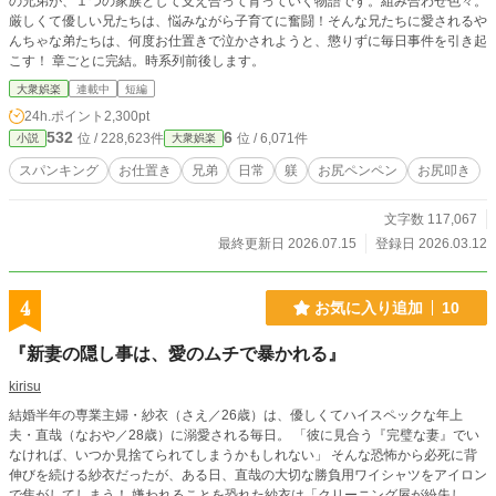
の兄弟が、１つの家族として支え合って育っていく物語です。組み合わせ色々。
厳しくて優しい兄たちは、悩みながら子育てに奮闘！そんな兄たちに愛されるや
んちゃな弟たちは、何度お仕置きで泣かされようと、懲りずに毎日事件を引き起
こす！ 章ごとに完結。時系列前後します。
大衆娯楽
連載中
短編
24h.ポイント
2,300pt
532
6
位 / 228,623件
位 / 6,071件
小説
大衆娯楽
スパンキング
お仕置き
兄弟
日常
躾
お尻ペンペン
お尻叩き
文字数 117,067
最終更新日 2026.07.15
登録日 2026.03.12
4
お気に入り追加
10
『新妻の隠し事は、愛のムチで暴かれる』
kirisu
結婚半年の専業主婦・紗衣（さえ／26歳）は、優しくてハイスペックな年上
夫・直哉（なおや／28歳）に溺愛される毎日。 「彼に見合う『完璧な妻』でい
なければ、いつか見捨てられてしまうかもしれない」 そんな恐怖から必死に背
伸びを続ける紗衣だったが、ある日、直哉の大切な勝負用ワイシャツをアイロン
で焦がしてしまう！ 嫌われることを恐れた紗衣は「クリーニング屋が紛失し