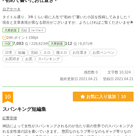
- 初めて書いたお仕置き -
ロアケーキ
タイトル通り、3年くらい前に人生で“初めて”書いた小説を投稿してみました！
現在と文章表現が異なる部分がございますが、よろしければご覧くださいませ🌟
大衆娯楽
完結
ｼｮｰﾄｼｮｰﾄ
24h.ポイント
198pt
7,083
112
位 / 228,623件
位 / 6,071件
小説
大衆娯楽
日常
短編
完結
エロ
微エロ
お仕置き
お尻ペンペン
お尻叩き
お尻
スパンキング
感想数 0
文字数 10,324
最終更新日 2021.04.21
登録日 2021.04.21
10
お気に入り追加
10
スパンキング短編集
紅臀堂律
神話によって女性がスパンキングされるのが当たり前の世界でのスパンキングさ
れる女性達の話を書いていきます。 懲罰なのもラブ寄りなのもギャグ寄りなの