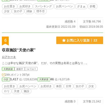
お仕置き
お尻叩き
スパンキング
お尻ペンペン
ざまぁ
折檻
少女
女の子
姉妹
理不尽
感想数 4
文字数 66,796
最終更新日 2022.01.09
登録日 2019.08.05
6
お気に入り追加
22
収容施設“天使の家”
ロアケーキ
ここは幸せな施設“天使の家”。 だが、その実態は名前とは異なり…。
大衆娯楽
連載中
ｼｮｰﾄｼｮｰﾄ
24h.ポイント
397pt
3,417
46
位 / 228,623件
位 / 6,071件
小説
大衆娯楽
お仕置き
お尻ペンペン
お尻叩き
体罰
日常
女の子
少女
ロリ
天使
施設
感想数 0
文字数 21,042