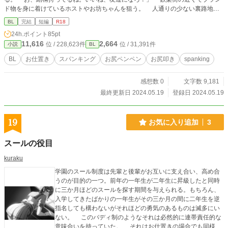
ド物を身に着けているホストやお坊ちゃんを狙う。 人通りの少ない裏路地に
連れ込んで脅しつける。特殊警棒で看板をへこませ、そのまま振り下ろして額ス
BL
完結
短編
R18
レスレで止めてやる。それで、大抵は震える手で紙幣を掴んで渡してきた。ちょ
24h.ポイント
85pt
ろいもんである。 あまりやり過ぎるとケツモチが出てきてどんな目にあわさ
11,616
2,664
位 / 228,623件
位 / 31,391件
小説
BL
れるか分からないからほどほどにしないといけない。
BL
お仕置き
スパンキング
お尻ペンペン
お尻叩き
spanking
感想数 0
文字数 9,181
最終更新日 2024.05.19
登録日 2024.05.19
19
お気に入り追加
3
スールの役目
kuraku
学園のスール制度は先輩と後輩がお互いに支え合い、高め合
うのが目的の一つ。前年の一年生が二年生に昇級したと同時
に三か月ほどのスールを探す期間を与えられる。もちろん、
入学してきたばかりの一年生がその三か月の間に二年生を逆
指名しても構わないがそれほどの勇気のあるものは滅多にい
ない。 このバディ制のようなそれは必然的に連帯責任的な
意味合いを持っていた。 それはお仕置きの場合でも同様