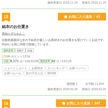
最終更新日 2019.11.29
登録日 2019.11.29
13
お気に入り追加
43
結衣のお仕置き
恩知らずなわんこ
比較的真面目な女の子結衣が厳しいお尻叩きのお仕置きを受けていくお話です。
Pixivにも同じ内容で投稿しています。
現代文学
連載中
短編
24h.ポイント
127pt
9,171
42
位 / 228,623件
位 / 9,611件
小説
現代文学
ショートショート
お尻叩き
スパンキング
お尻ペンペン
お尻ぺんぺん
女の子主人公
BDSM
感想数 2
文字数 11,454
最終更新日 2020.03.26
登録日 2020.03.25
14
お気に入り追加
347