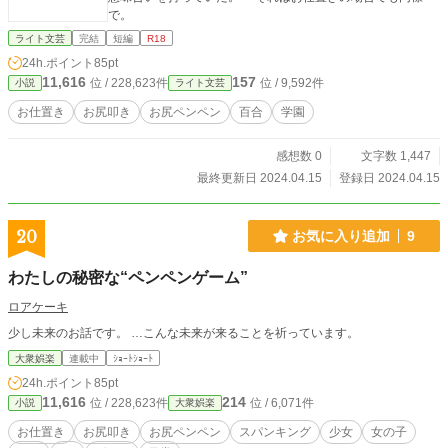
で。
ライト文芸
完結
短編
R18
24h.ポイント
85pt
11,616
157
位 / 228,623件
位 / 9,592件
小説
ライト文芸
お仕置き
お尻叩き
お尻ペンペン
百合
学園
感想数 0
文字数 1,447
最終更新日 2024.04.15
登録日 2024.04.15
20
お気に入り追加
9
わたしの秘密な“ペンペンゲーム”
ロアケーキ
少し未来のお話です。 …こんな未来が来ることを祈っています。
大衆娯楽
連載中
ｼｮｰﾄｼｮｰﾄ
24h.ポイント
85pt
11,616
214
位 / 228,623件
位 / 6,071件
小説
大衆娯楽
お仕置き
お尻叩き
お尻ペンペン
スパンキング
少女
女の子