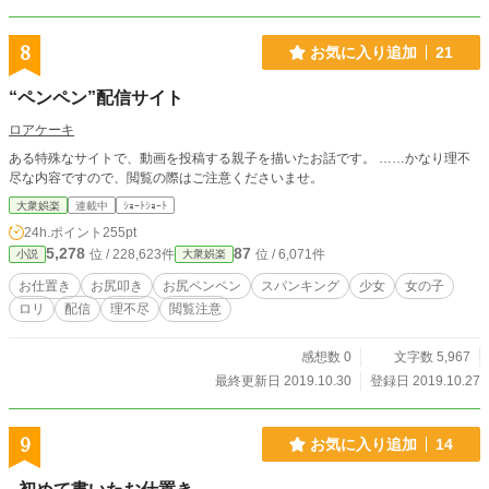
8
お気に入り追加
21
“ペンペン”配信サイト
ロアケーキ
ある特殊なサイトで、動画を投稿する親子を描いたお話です。 ……かなり理不
尽な内容ですので、閲覧の際はご注意くださいませ。
大衆娯楽
連載中
ｼｮｰﾄｼｮｰﾄ
24h.ポイント
255pt
5,278
87
位 / 228,623件
位 / 6,071件
小説
大衆娯楽
お仕置き
お尻叩き
お尻ペンペン
スパンキング
少女
女の子
ロリ
配信
理不尽
閲覧注意
感想数 0
文字数 5,967
最終更新日 2019.10.30
登録日 2019.10.27
9
お気に入り追加
14