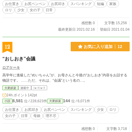
お仕置き
お尻ペンペン
お尻叩き
スパンキング
短編
家族
ロリ
少女
女の子
日常
感想数 0
文字数 15,256
最終更新日 2021.02.16
登録日 2021.01.04
12
お気に入り追加
12
“おしおき”会議
ロアケーキ
高学年に進級した“めいちゃん”が、お母さんと今後の“おしおき”内容をお話する
物語です。 ……ただ、それは、“会議”という名の…。
大衆娯楽
連載中
ｼｮｰﾄｼｮｰﾄ
24h.ポイント
142pt
8,581
144
位 / 228,623件
位 / 6,071件
小説
大衆娯楽
お仕置き
お尻叩き
お尻ペンペン
スパンキング
少女
ロリ
女の子
日常
母娘
理不尽
感想数 0
文字数 3,718