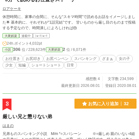
ロアケーキ
休憩時間に、家事の合間に、そんな“スキマ時間”で読めるお話をイメージしまし
た🌟 基本的に、それぞれが“1話完結”です。 甘いものから厳し目のものまで投稿
する予定なので、時間潰しによろしければ🎂
大衆娯楽
連載中
ｼｮｰﾄｼｮｰﾄ
24h.ポイント
4,032pt
306
2
位 / 228,623件
位 / 6,071件
小説
大衆娯楽
お仕置き
お尻叩き
お尻ペンペン
スパンキング
ざまぁ
女の子
少女
短編
ショートショート
日常
感想数 4
文字数 234,599
最終更新日 2026.08.01
登録日 2020.08.01
3
お気に入り追加
32
厳しい兄と懲りない弟
はまの
兄弟ものスパンキング小説 M/m *=スパシーン ※=厳しめ 親のいない4組