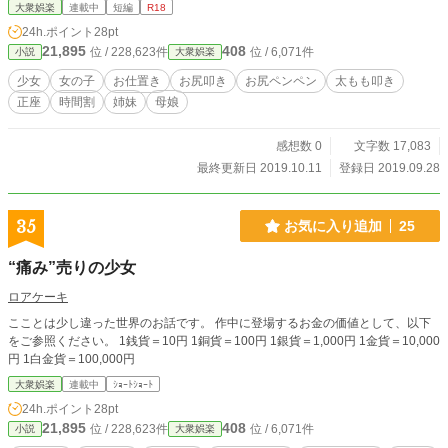
大衆娯楽
連載中
短編
R18
24h.ポイント
28pt
21,895
408
位 / 228,623件
位 / 6,071件
小説
大衆娯楽
少女
女の子
お仕置き
お尻叩き
お尻ペンペン
太もも叩き
正座
時間割
姉妹
母娘
感想数 0
文字数 17,083
最終更新日 2019.10.11
登録日 2019.09.28
35
お気に入り追加
25
“痛み”売りの少女
ロアケーキ
こことは少し違った世界のお話です。 作中に登場するお金の価値として、以下
をご参照ください。 1銭貨＝10円 1銅貨＝100円 1銀貨＝1,000円 1金貨＝10,000
円 1白金貨＝100,000円
大衆娯楽
連載中
ｼｮｰﾄｼｮｰﾄ
24h.ポイント
28pt
21,895
408
位 / 228,623件
位 / 6,071件
小説
大衆娯楽