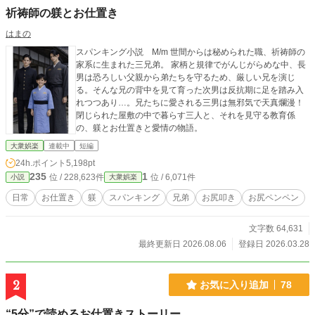
祈祷師の躾とお仕置き
はまの
スパンキング小説 M/m 世間からは秘められた職、祈祷師の
家系に生まれた三兄弟。 家柄と規律でがんじがらめな中、長
男は恐ろしい父親から弟たちを守るため、厳しい兄を演じ
る。そんな兄の背中を見て育った次男は反抗期に足を踏み入
れつつあり…。兄たちに愛される三男は無邪気で天真爛漫！
閉じられた屋敷の中で暮らす三人と、それを見守る教育係
の、躾とお仕置きと愛情の物語。
大衆娯楽
連載中
短編
24h.ポイント
5,198pt
235
1
位 / 228,623件
位 / 6,071件
小説
大衆娯楽
日常
お仕置き
躾
スパンキング
兄弟
お尻叩き
お尻ペンペン
文字数 64,631
最終更新日 2026.08.06
登録日 2026.03.28
2
お気に入り追加
78
“5分”で読めるお仕置きストーリー