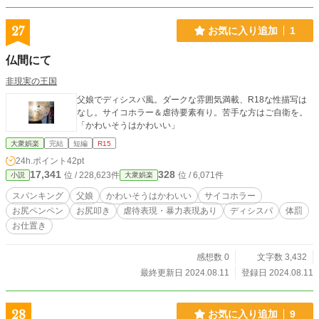
27
お気に入り追加
1
仏間にて
非現実の王国
父娘でディシスパ風。ダークな雰囲気満載、R18な性描写は
なし。サイコホラー＆虐待要素有り。苦手な方はご自衛を。
「かわいそうはかわいい」
大衆娯楽
完結
短編
R15
24h.ポイント
42pt
17,341
328
位 / 228,623件
位 / 6,071件
小説
大衆娯楽
スパンキング
父娘
かわいそうはかわいい
サイコホラー
お尻ペンペン
お尻叩き
虐待表現・暴力表現あり
ディシスパ
体罰
お仕置き
感想数 0
文字数 3,432
最終更新日 2024.08.11
登録日 2024.08.11
28
お気に入り追加
9