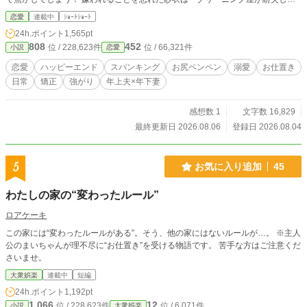
た」と小さな嘘を重ねてしまう。しかし、直哉は最初からすべてお見通しだっ
恋愛
連載中
ｼｮｰﾄｼｮｰﾄ
た。 彼が本当に怒っていたのは、シャツをダメにしたことではなく、夫である
24h.ポイント
1,565pt
自分を頼らず、見え透いた嘘をつき続けたこと。 「大人ぶって嘘をつく悪い子
808
452
位 / 228,623件
位 / 66,321件
小説
恋愛
には、お尻ペンペンでお説教してあげる」 逃げ場のない夜のリビング。 ダイニ
ングチェアで夫の膝の上に引きずり込まれた紗衣は、大人の女としてのプライド
恋愛
ハッピーエンド
スパンキング
お尻ペンペン
溺愛
お仕置き
を剥ぎ取られ、容赦のない素手のスパンキングでお尻を真っ赤に叩き上げられて
日常
矯正
強がり
年上夫×年下妻
しまう。 痛さと情けなさで強がりの鎧を砕かれ、子どものように泣きじゃくっ
た果てに待っていたのは、限界まで甘く過保護な「極上のアフターケア」
で……？ 痛みと羞恥で素顔を暴かれ、身も心もとろとろに甘やかされる。 不器
感想数 1
文字数 16,829
用な妻と、底知れぬ愛と独占欲を抱えたスパダリ夫の、秘密のディシスパラブ！
最終更新日 2026.08.06
登録日 2026.08.04
5
お気に入り追加
45
わたしの家の“変わったルール”
ロアケーキ
この家には“変わったルールがある”。そう、他の家にはないルールが…。 ※主人
公のまいちゃんが理不尽に“お仕置き”を受ける物語です。 苦手な方はご注意くだ
さいませ。
大衆娯楽
連載中
短編
24h.ポイント
1,192pt
1,066
12
位 / 228,623件
位 / 6,071件
小説
大衆娯楽