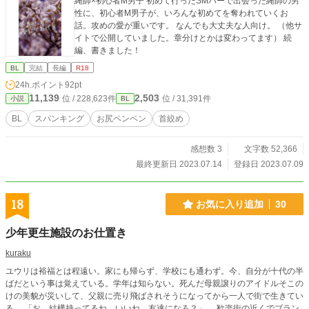
縄師×初心者M男子 初めて行ったSMバーで出会った縄師の男
性に、初心者M男子が、いろんな初めてを奪われていくお
話。攻めの愛が重いです。 なんでも大丈夫な人向け。 （他サ
イトで公開していました。章分けとかは変わってます） 続
編、書きました！
BL
完結
長編
R18
24h.ポイント
92pt
11,139
2,503
位 / 228,623件
位 / 31,391件
小説
BL
BL
スパンキング
お尻ペンペン
首絞め
感想数 3
文字数 52,366
最終更新日 2023.07.14
登録日 2023.07.09
18
お気に入り追加
30
少年更生施設のお仕置き
kuraku
ユウリは裕福とは程遠い。家にも帰らず、学校にも通わず。今、自分が十代の半
ばだという事は覚えている。学年は知らない。死んだ母親譲りのアイドルそこの
けの美貌が災いして、父親に売り飛ばされそうになってから一人で街で生きてい
る。 「お、結構持ってるね。いいね、友達になろ？」 歓楽街の近くでブラン