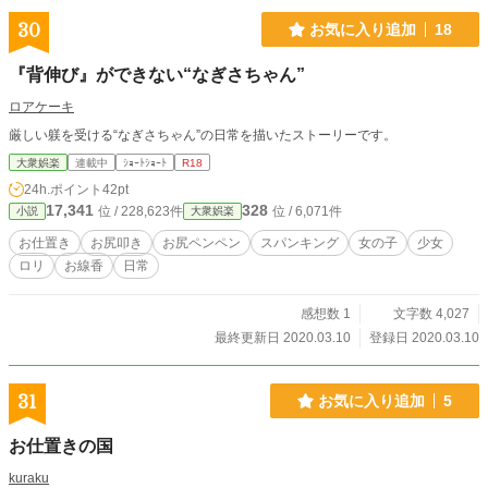
30
お気に入り追加
18
『背伸び』ができない“なぎさちゃん”
ロアケーキ
厳しい躾を受ける“なぎさちゃん”の日常を描いたストーリーです。
大衆娯楽
連載中
ｼｮｰﾄｼｮｰﾄ
R18
24h.ポイント
42pt
17,341
328
位 / 228,623件
位 / 6,071件
小説
大衆娯楽
お仕置き
お尻叩き
お尻ペンペン
スパンキング
女の子
少女
ロリ
お線香
日常
感想数 1
文字数 4,027
最終更新日 2020.03.10
登録日 2020.03.10
31
お気に入り追加
5
お仕置きの国
kuraku