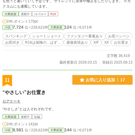
も色々と書いていく予定です。 サイレントに加筆や修正をしたりします。 ※カ
クヨムにも連載しています。
大衆娯楽
連載中
ｼｮｰﾄｼｮｰﾄ
R18
24h.ポイント
170pt
7,724
124
位 / 228,623件
位 / 6,071件
小説
大衆娯楽
スパンキング
ショートショート
ファンタジー要素あり
お尻ペンペン
お尻叩き
R18は保険の…はず…
過激表現あり
X/F
X/f
お仕置き
文字数 36,419
最終更新日 2026.03.15
登録日 2025.08.13
11
お気に入り追加
17
“やさしい”お仕置き
ロアケーキ
“やさしさ”とは人それぞれです。
大衆娯楽
連載中
短編
24h.ポイント
142pt
8,581
144
位 / 228,623件
位 / 6,071件
小説
大衆娯楽