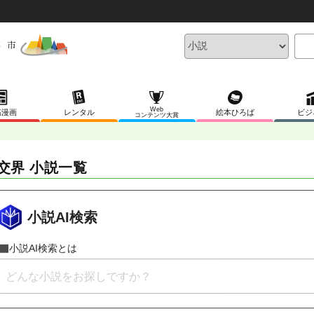
Web
稿漫画
レンタル
絵本ひろば
ビジ
コンテンツ大賞
交界 小説一覧
小説AI検索
小説AI検索とは