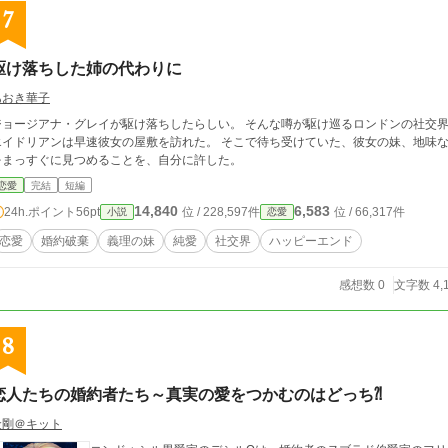
7
駆け落ちした姉の代わりに
あおき華子
ージアナ・グレイが駆け落ちしたらしい。 そんな噂が駆け巡るロンドンの社交界。 ジョージアナの婚約者、カムフォード伯爵・
ドリアンは早速彼女の屋敷を訪れた。 そこで待ち受けていた、彼女の妹、地味なフランセス。 エイドリアンはその日初めて彼女
をまっすぐに見つめることを、自分に許した。
恋愛
完結
短編
14,840
6,583
24h.ポイント
56pt
位 / 228,597件
位 / 66,317件
小説
恋愛
恋愛
婚約破棄
義理の妹
純愛
社交界
ハッピーエンド
感想数 0
文字数 4,
8
恋人たちの婚約者たち～真実の愛をつかむのはどっち⁈
金剛＠キット