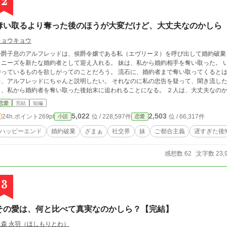
2
奪い取るより奪った後のほうが大変だけど、大丈夫なのかしら
キョウキョウ
公爵子息のアルフレッドは、侯爵令嬢である私（エヴリーヌ）を呼び出して婚約破棄
ーズを新たな婚約者として迎え入れる。 妹は、私から婚約相手を奪い取った。 いつものように、妹のドゥニーズは姉である私の
っているものを欲しがってのことだろう。 流石に、婚約者まで奪い取ってくるとは予想外たったけれど
、アルフレッドにちゃんと説明したい。 それなのに私の忠告を疑って、聞き流した。 彼は、後悔することになるだろう。 そ
も、私から婚約者を奪い取った後始末に追われることになる。 ２人は
恋愛
完結
短編
5,022
2,503
24h.ポイント
269pt
位 / 228,597件
位 / 66,317件
小説
恋愛
ハッピーエンド
婚約破棄
ざまぁ
社交界
妹
ご都合主義
遅すぎた後
感想数 62
文字数 23,
3
その愛は、何と比べて真実なのかしら？【完結】
星森 永羽（ほしもりとわ）