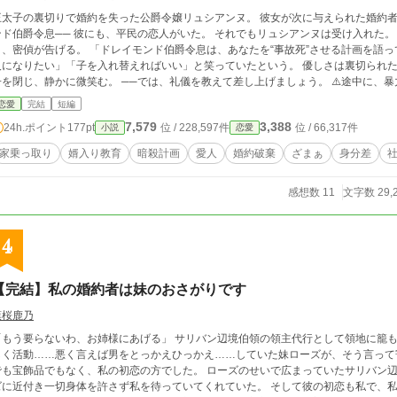
王太子の裏切りで婚約を失った公爵令嬢リュシアンヌ。 彼女が次に与えられた婚約
伯爵令息── 彼にも、平民の恋人がいた。 それでもリュシアンヌは受け入れた。 政略結婚とは、そういうものだと。 だがある
告げる。 「ドレイモンド伯爵令息は、あなたを“事故死”させる計画を語っていました」 アランの愛人ノラもまた「公爵夫
になりたい」「子を入れ替えればいい」と笑っていたという。 優しさは裏切られた。 寛容さは踏みにじられた。 リュシアンヌは扇
子を閉じ、静かに微笑む。 ──
恋愛
完結
短編
7,579
3,388
24h.ポイント
177pt
位 / 228,597件
位 / 66,317件
小説
恋愛
家乗っ取り
婿入り教育
暗殺計画
愛人
婚約破棄
ざまぁ
身分差
感想数 11
文字数 29,
4
【完結】私の婚約者は妹のおさがりです
葉桜鹿乃
う要らないわ、お姉様にあげる」 サリバン辺境伯領の領主代行として領地に籠もりがちな私リリーに対し、王都の社交界で華々
しく活動……悪く言えば男をとっかえひっかえ……していた妹ローズが、そう言って
宝飾品でもなく、私の初恋の方でした。 ローズのせいで広まっていたサリバン辺境伯家の悪評を止めるために、彼は敢えてロー
に近付き一切身体を許さず私を待っていてくれていた。 そして彼の初恋も私で、私はクールな彼にいつのまにか溺愛されて……？