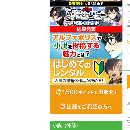
ンド
日、密偵が
人
「も
でも
小説（外部）
ズ