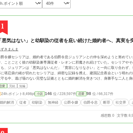
1
「悪気はない」と幼馴染の従者を庇い続けた婚約者へ、真実を
あずきまんま
公爵令嬢セシリアは、婚約者である伯爵令息ジュリアンとの仲を深めようと努めてい
で、ことごとく彼の幼馴染兼専属従者・レオンに邪魔され続けていた。セシリアやそ
ても、ジュリアンは「悪気はないんだ」「寛容になりなさい」と一向に取り合わず、
応に堪忍袋の緒が切れたセシリアは、綿密な記録を携え、建国記念夜会という晴れの
見守る中、逃げ場のない完璧な証拠とともに婚約解消を突きつけ、身勝手な二人と身
込んでいく。
恋愛
完結
短編
146
98
24h.ポイント
8,498pt
位 / 228,597件
位 / 66,317件
小説
恋愛
婚約解消
従者
幼馴染
無神経
公爵令嬢
伯爵令息
断罪
社交界
感想数 0
文字数 8,