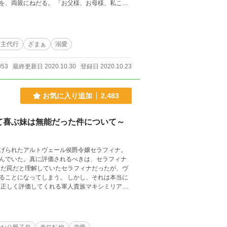
「お父様、お母様、私この
領主代行
ざまぁ
溺愛
953
最終更新日 2020.10.30
登録日 2020.10.23
お気に入り追加
2,483
て喜ぶ妹は無能だった件について～
げられたアルトヴェール侯爵令嬢セラフィナ。
んでいた。真に評価されるべきは、セラフィナ
まう。 しかし、それは本当に
めた成功は、いつま
を書いています。