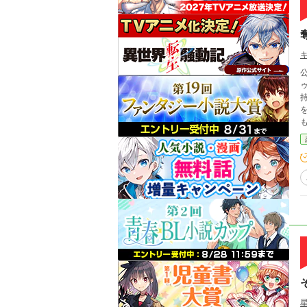
ゥニ
持
を