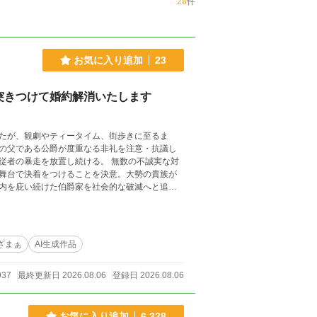
28
件
お気に入り追加
23
突きつけて婚約解消いたします
たが、観劇やティータイム、街歩きに至るま
の父である公爵が度重なる非礼を注意・抗議し
従者の暴走を放置し続ける。 無数の不誠実な対
舞台で決着をつけることを決意。大勢の貴族が
内を庇い続けた伯爵家を社会的な破滅へと追い
ざまぁ
AI生成作品
937
最終更新日 2026.08.06
登録日 2026.08.06
お気に入り追加
6,328