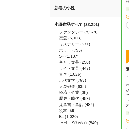
妹
方と婚約
新着の小説
自
小説作品すべて (22,251)
ファンタジー (8,574)
恋愛 (5,103)
ミステリー (571)
ホラー (755)
SF (1,187)
キャラ文芸 (298)
ライト文芸 (447)
青春 (1,025)
現代文学 (753)
大衆娯楽 (638)
経済・企業 (38)
で
歴史・時代 (459)
ァ
児童書・童話 (484)
不幸だっ
絵本 (59)
ン
BL (1,020)
で続くのか。 真
が笑う。 それが、この
ｴｯｾｲ・ﾉﾝﾌｨｸｼｮﾝ (840)