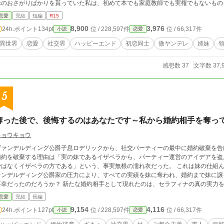
のおさがりばかりを貰っていた私は、初めて本でも家庭教師でも実権でもないものを、両親にねだる。 
したいです」 リリーの大事なものを守る為に奮闘する侯爵家次男レイノルズと、領地を大事に思うリリー。そしてリリーと
恋愛
完結
短編
R15
分を比べ、態と奔放に振る舞い続けた妹ローズがハッピーエンドを目指す物語。 小説家になろう様でも別名義にて連載していま
8,900
3,976
24h.ポイント
134pt
位 / 228,597件
位 / 66,317件
小説
恋愛
す。 ※感想の取り扱いについては近況ボードを参照ください。(10/27追記)
異世界
恋愛
社交界
ハッピーエンド
初恋同士
微ヤンデレ
姉妹
感想数 37
文字数 37,
5
奪った後で、後悔するのはあなたです～私から婚約相手を奪っ
キョウキョウ
ヴァンデルディング公爵子息ロデリックから、社交パーティーの最中に婚約破棄を告
婚約を破棄する理由は「実の妹であるイザベラから、パーティー運営のアイデアを盗
はなくイザベラの方である」という、事実無根の濡れ衣だった。 これは妹の仕組んだ罠だと理解していたセラフィナだったが、ヴ
ンデルディング公爵家の圧力により、すべての実績を妹に奪われ、婚約まで妹に譲ることになってし
たのだろうか？ 新たな婚約相手として現れたのは、セラフィナの真の実力を正しく評価してくれる軍人貴族マキシミリア
。そしてイザベラとロデリックの元には、「奪った実績」を背負いきれない現実が待っていた。 偽りで塗り固
恋愛
完結
長編
の実力者はどちらなのか。パーティーに集う貴族たちが下す評価は、明確だった。 奪い取った者が泣き、奪われた者
9,154
4,116
24h.ポイント
127pt
位 / 228,597件
位 / 66,317件
小説
恋愛
物語の結末である。 ※過去に投稿した「奪い取るより奪った後のほうが大変だけど、大丈夫なのかしら」の内
容を再構築しつつ、他にも色々な過去作のエッセンスを加えながら新しい展開で物語