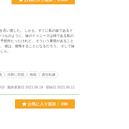
を言い渡した。 しかも、すぐに私の妹であるド
。 そういう事情があること
して妹
、大丈夫なのかしら。
悔
冷静に対処
無能
責任転嫁
933
最終更新日 2021.06.19
登録日 2021.06.11
お気に入り追加
398