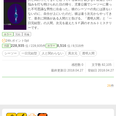
悩みを打ち明けられた日の帰り、児童公園でシーソーに乗っ
た不可思議な男性に出会った。彼のシーソーの先には誰もい
ないのに、自分が上にいたのだ。彼は違う次元からやってき
て、亜衣に関係がある人間だと告げる。「透明人間」と「一
日完結型」の人間。次元を超えたＳＦ調のオカルトミステリ
ーです。
ホラー
完結
長編
24h.ポイント
0pt
228,935
8,516
位 / 228,935件
位 / 8,516件
小説
ホラー
シーソー
一日完結型
人と関わらない
異次元
透明人間
感想数 0
文字数 82,105
最終更新日 2018.04.27
登録日 2018.04.27
26
件