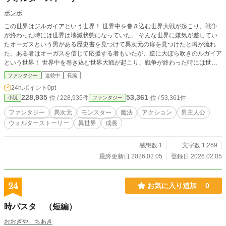
ボンボ
この世界はジルガイアという世界！ 世界中を巻き込む世界大戦が起こり、戦争
が終わった時には世界は壊滅状態になっていた。 そんな世界に嫌気が差してい
たオーガスという男がある歴史書を見つけて異次元の扉を見つけたと噂が流れ
た。ある者はオーガスを信じて応援する者もいたが、逆に大ぼら吹きのルガイア
という世界！ 世界中を巻き込む世界大戦が起こり、戦争が終わった時には世界
は壊滅状態になっていた。 そんな世界に嫌気が差していたオーガスという男が
ファンタジー
連載中
長編
ある歴史書を見つけて異次元の扉を見つけたと噂が流れた。ある者はオーガスを
24h.ポイント
0pt
信じて応援する者もいたが、逆に大ぼら吹きの嘘つきという者がいたが、主人公
228,935
53,361
位 / 228,935件
位 / 53,361件
小説
ファンタジー
の少年「ウォルター」は父を強く信じていた・・・。 が幼いころに、父が冒険
に出て行方不明になった・・・。
ファンタジー
異次元
モンスター
魔法
アクション
男主人公
ウォルターストーリー
異世界
成長
感想数 1
文字数 1,269
最終更新日 2026.02.05
登録日 2026.02.05
24
お気に入り追加
0
時パスタ （短編）
おおぎや ちあき