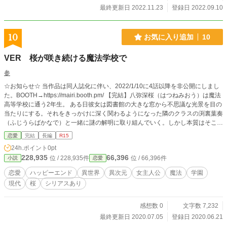
最終更新日 2022.11.23
登録日 2022.09.10
10
お気に入り追加
10
VER 桜が咲き続ける魔法学校で
参
☆お知らせ☆ 当作品は同人誌化に伴い、2022/1/10に4話以降を非公開にしまし
た。BOOTH→https://mairi.booth.pm/ 【完結】八弥深桜（はつねみおう）は魔法
高等学校に通う2年生。 ある日彼女は図書館の大きな窓から不思議な光景を目の
当たりにする。それをきっかけに深く関わるようになった隣のクラスの渕裏葉奏
（ふじうらばかなで）と一緒に謎の解明に取り組んでいく。しかし本質はそこで
はなかった。 たった1人の心を動かすために、深桜は走り続ける。 魔法使いが
恋愛
完結
長編
R15
いる世界と使えない人がいる世界が分かれている世界設定。深桜は魔法が使える
24h.ポイント
0pt
世界を知らなかったが、入学と共に魔法が使える世界を知る。 ※親友へプレゼ
228,935
66,396
位 / 228,935件
位 / 66,396件
小説
恋愛
ントした自作乙女ゲームの最終シナリオをノベライズ化したものなので、口語の
やりとりが多め。 ※R15は保険です。毎週日曜更新予定。※小説家になろう、
恋愛
ハッピーエンド
異世界
異次元
女主人公
魔法
学園
ノベルアップ+にも投稿しています。
現代
桜
シリアスあり
感想数 0
文字数 7,232
最終更新日 2020.07.05
登録日 2020.06.21