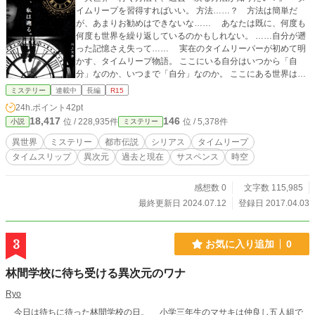
イムリープを習得すればいい。 方法……？ 方法は簡単だ
が、あまりお勧めはできないな…… あなたは既に、何度も
何度も世界を繰り返しているのかもしれない。 ……自分が遡
った記憶さえ失って…… 実在のタイムリーパーが初めて明
かす、タイムリープ物語。 ここにいる自分はいつから「自
分」なのか、いつまで「自分」なのか。 ここにある世界はい
つから「世界」なのか、いつまで「世界」なのか。 問題や
ミステリー
連載中
長編
R15
悩みの根源は、いつ、どこから発生したのか。 『現実世界』
24h.ポイント
42pt
と『隠された世界』の秘密を白日の下にさらし出す！ 「――
18,417
146
位 / 228,935件
位 / 5,378件
小説
ミステリー
そして、私は遡る。」 【※｢姉らぶるっ！！｣とは、著者が違
います】 【※小説家になろうから移設。いずれ改訂する予定
異世界
ミステリー
都市伝説
シリアス
タイムリープ
です】 【※時系列が複雑です。タブブラウザで同時に開く
タイムスリップ
異次元
過去と現在
サスペンス
時空
と……】
感想数 0
文字数 115,985
最終更新日 2024.07.12
登録日 2017.04.03
3
お気に入り追加
0
林間学校に待ち受ける異次元のワナ
Ryo
今日は待ちに待った林間学校の日。 小学三年生のマサキは仲良し五人組で