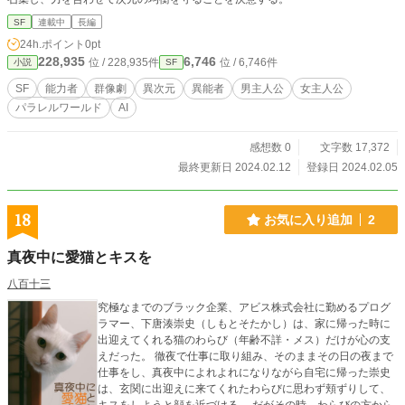
SF
連載中
長編
24h.ポイント
0pt
228,935
6,746
位 / 228,935件
位 / 6,746件
小説
SF
SF
能力者
群像劇
異次元
異能者
男主人公
女主人公
パラレルワールド
AI
感想数 0
文字数 17,372
最終更新日 2024.02.12
登録日 2024.02.05
18
お気に入り追加
2
真夜中に愛猫とキスを
八百十三
究極なまでのブラック企業、アビス株式会社に勤めるプログ
ラマー、下唐湊崇史（しもとそたかし）は、家に帰った時に
出迎えてくれる猫のわらび（年齢不詳・メス）だけが心の支
えだった。 徹夜で仕事に取り組み、そのままその日の夜まで
仕事をし、真夜中によれよれになりながら自宅に帰った崇史
は、玄関に出迎えに来てくれたわらびに思わず頬ずりして、