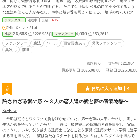
後に同じく紫伊香も取り戻す。 地球に起こる異変の原因は前世の星、絶星リカ
ネアが絡んでいることが判明する。 そこでは上級レベルの時間を操作するよう
な魔法を使える人が存在し、琳寧と紫伊香も同じく使える。 地球の終わりに2人
は立ち向かっていく。
ファンタジー
連載中
長編
R15
24h.ポイント
21pt
26,668
4,030
位 / 228,935件
位 / 53,361件
小説
ファンタジー
ファンタジー
魔法
バトル
百合要素あり
現代ファンタジー
異次元
前世
感想数 0
文字数 121,984
最終更新日 2026.08.08
登録日 2026.08.08
5
お気に入り追加
4
許されざる愛の形 〜３人の恋人達の愛と夢の青春物語〜
KeyBow
吾郎は期待とワクワクで胸を躍らせていた。第一志望の大学に合格し、新しい
生活が彼を待っていたからだ。 彼は一級建築士の資格の習得を目指し、父親
のような、いや、父を越える建築士になることを夢見て建築デザイン学科に進学
する道を選んだ。 彼は新たなスタートを切るための新しいスタイルを選んで