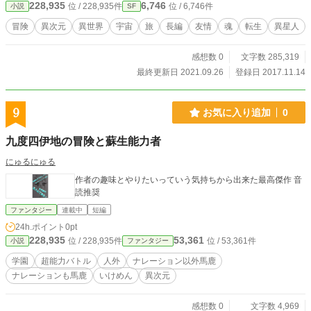
228,935
6,746
位 / 228,935件
位 / 6,746件
小説
SF
冒険
異次元
異世界
宇宙
旅
長編
友情
魂
転生
異星人
感想数 0
文字数 285,319
最終更新日 2021.09.26
登録日 2017.11.14
9
お気に入り追加
0
九度四伊地の冒険と蘇生能力者
にゅるにゅる
作者の趣味とやりたいっていう気持ちから出来た最高傑作 音
読推奨
ファンタジー
連載中
短編
24h.ポイント
0pt
228,935
53,361
位 / 228,935件
位 / 53,361件
小説
ファンタジー
学園
超能力バトル
人外
ナレーション以外馬鹿
ナレーションも馬鹿
いけめん
異次元
感想数 0
文字数 4,969