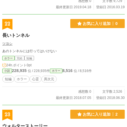
感想数 0
文字数 9,729
最終更新日 2019.04.18
登録日 2016.03.19
22
お気に入り追加
0
長いトンネル
ツヨシ
あのトンネルには行ってはいけない
ホラー
完結
短編
24h.ポイント
0pt
228,935
8,516
位 / 228,935件
位 / 8,516件
小説
ホラー
短編
ホラー
心霊
異次元
感想数 0
文字数 2,526
最終更新日 2018.07.05
登録日 2018.06.30
23
お気に入り追加
2
ウォルターストーリー