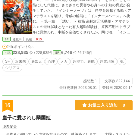
能にした代償に、さまざまな災害や心身への未知の脅威が発
生していた。 「インナーノーツ」は、時空を超越する船＜ア
マテラス＞を駆り、脅威の解消に「インナースペース」へ挑
む。 ＜第一章 「誘い」＞ 粗筋 余剰次元活動艇＜アマテラ
ス＞の最終試験となった有人起動試験は、原因不明のトラブ
ルに見舞われ、中断を余儀なくされたが、同じ頃、「インナ
ーノーツ」が所属する研究機関で保護していた少女「亜夢」
SF
連載中
長編
R15
にもまた異変が起こっていた……5年もの間、眠り続けていた
24h.ポイント
0pt
彼女の深層無意識の中で何かが目覚めようとしている。 「イ
228,935
6,746
位 / 228,935件
位 / 6,746件
小説
SF
ンナースペース」のエネルギーを解放する特異な能力を秘め
た亜夢の目覚めは、即ち、「インナースペース」のみなら
SF
近未来
異次元
心理
メカ
超能力、異能
超常現象
魂
ず、物質世界である「現象界（この世）」にも甚大な被害を
シリアス
もたらす可能性がある。 ーー亜夢が目覚める前に、この脅威
を解消するーー 「インナーノーツ」は、この使命を胸に＜ア
マテラス＞を駆り、未知なる世界「インナースペース」へと
感想数 1
文字数 822,144
旅立つ！ そこで彼らを待ち受けていたものとは…… ※この物
最終更新日 2023.08.01
登録日 2020.09.14
語はフィクションです。実際の国や団体などとは関係ありま
せん。 ※SFジャンルですが殆ど空想科学です。 ※セルフレ
イティングに関して、若干抵触する可能性がある表現が含ま
16
お気に入り追加
8
れます。 ※「小説家になろう」、「ノベルアップ＋」でも連
載中 ※スピリチュアル系の内容を含みますが、特定の宗教団
皇子に愛されし隣国姫
体等とは一切関係無く、布教、勧誘等を目的とした作品では
ありません。
淡希蘭央
※作者が書いていた内容を忘れたので、執筆終了します。 大国・スラミン