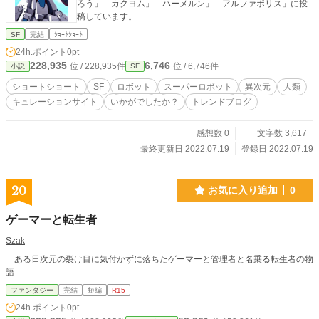
カクヨム様、エブリスタ様でも並行して公開しています。 htt
ろう」「カクヨム」「ハーメルン」「アルファポリス」に投
ps://novelup.plus/story/295356818 https://kakuyomu.jp/works/
稿しています。
16816700428218503878 https://estar.jp/novels/25903639
SF
完結
ｼｮｰﾄｼｮｰﾄ
24h.ポイント
0pt
228,935
6,746
位 / 228,935件
位 / 6,746件
小説
SF
ショートショート
SF
ロボット
スーパーロボット
異次元
人類
キュレーションサイト
いかがでしたか？
トレンドブログ
感想数 0
文字数 3,617
最終更新日 2022.07.19
登録日 2022.07.19
20
お気に入り追加
0
ゲーマーと転生者
Szak
ある日次元の裂け目に気付かずに落ちたゲーマーと管理者と名乗る転生者の物
語
ファンタジー
完結
短編
R15
24h.ポイント
0pt