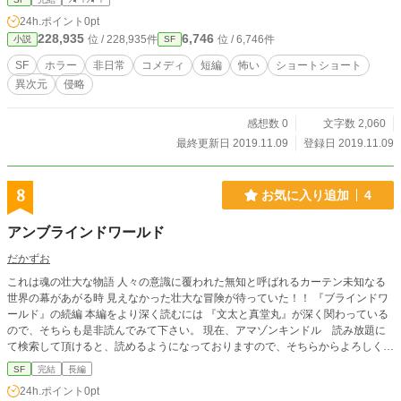
24h.ポイント
0pt
228,935
6,746
位 / 228,935件
位 / 6,746件
小説
SF
SF
ホラー
非日常
コメディ
短編
怖い
ショートショート
異次元
侵略
感想数 0
文字数 2,060
最終更新日 2019.11.09
登録日 2019.11.09
8
お気に入り追加
4
アンブラインドワールド
だかずお
これは魂の壮大な物語 人々の意識に覆われた無知と呼ばれるカーテン未知なる
世界の幕があがる時 見えなかった壮大な冒険が待っていた！！ 『ブラインドワ
ールド』の続編 本編をより深く読むには 『文太と真堂丸』が深く関わっている
ので、そちらも是非読んでみて下さい。 現在、アマゾンキンドル 読み放題に
て検索して頂けると、読めるようになっておりますので、そちらからよろしくお
願いします。
SF
完結
長編
24h.ポイント
0pt