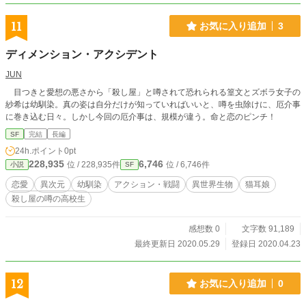
11
お気に入り追加
3
ディメンション・アクシデント
JUN
目つきと愛想の悪さから「殺し屋」と噂されて恐れられる篁文とズボラ女子の
紗希は幼馴染。真の姿は自分だけが知っていればいいと、噂を虫除けに、厄介事
に巻き込む日々。しかし今回の厄介事は、規模が違う。命と恋のピンチ！
SF
完結
長編
24h.ポイント
0pt
228,935
6,746
位 / 228,935件
位 / 6,746件
小説
SF
恋愛
異次元
幼馴染
アクション・戦闘
異世界生物
猫耳娘
殺し屋の噂の高校生
感想数 0
文字数 91,189
最終更新日 2020.05.29
登録日 2020.04.23
12
お気に入り追加
0