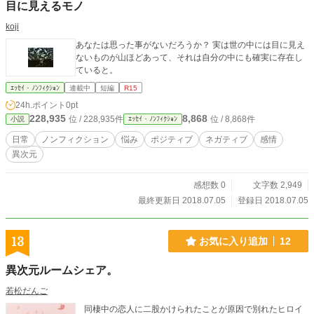
目に見えるモノ
koji
あなたは思った事がないだろうか？ 実は世の中には目に見え
ないものが山ほどあって、それは自分の中にも確実に存在し
ていると。
ｴｯｾｲ・ﾉﾝﾌｨｸｼｮﾝ
連載中
短編
R15
24h.ポイント
0pt
228,935
8,868
位 / 228,935件
位 / 8,868件
小説
ｴｯｾｲ・ﾉﾝﾌｨｸｼｮﾝ
日常
ノンフィクション
悩み
ポジティブ
ネガティブ
感情
異次元
感想数 0
文字数 2,949
最終更新日 2018.07.05
登録日 2018.07.05
13
お気に入り追加
12
異次元ルームシェア。
若松だんご
同棲中の恋人に二股かけられたことが原因で別れたヒロイ