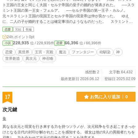
ト王国の王女と同じく大国・セルテ帝国の皇子の婚約が発表された。 ──スラ
ミント王国の第一王女・フェルア。 ──セルテ帝国の第一王子・カルノ。
元々スラミント王国の現国王とセルテ帝国の現皇帝は仲が良かった。 ゆえ
に、二人の子が婚約することは確定事項のようなものだった。 スラミント王
国の国王夫妻の計らいにより、フェルアは物心がつく頃にはセルテ帝国の宮殿で
恋愛
完結
長編
暮らすことになった。 様々な行事などを重ね、深まっていく二人の絆、そし
24h.ポイント
0pt
て恋心──。 二人の恋は結ばれるのか。はたまた、どちらかが婚約破棄を言い
228,935
66,396
位 / 228,935件
位 / 66,396件
小説
恋愛
渡すのか⋯⋯。 婚約からなる、永遠の恋の物語。 ※注）登場人物がめちゃ
めちゃ多いです。 表記が違うところが数カ所あります。例…「第1王
恋愛
異世界
王宮・宮殿
魔法
ファンタジー
幼馴染
神
妃」と「正妃」。「第1王子」と「王太子」もしくは「皇太子」。「王太子」と
世界創造
異次元
神召喚
「皇太子」の違いは気になるようでしたらお調べ下さい。 また、ミスがあり
ましたら、いつでもコメントにてお教えいただけたら幸いです。ミスではなくて
も気になるところなどコメントしていただけたらお答え致します。 カルノは
感想数 2
文字数 64,432
「王子」じゃなくて「皇子」です。 しかも本当は「皇太子」ですね。 略称
最終更新日 2026.06.12
登録日 2025.02.09
は、「皇愛（おうあい）」か「愛隣（あいりん）」で行けたらなぁと思っていま
す。 超長編小説、よろしくお願いします。
17
お気に入り追加
0
次元鍵
食
異なる次元と現実を行き来する力を持つソラノが、次元戦争を引き起こすきっか
けとなる古代の封印が解かれたことを感知する。 彼女は他の9人の異能者たちを
召集し、力を合わせて次元の均衡を守ることを決意する。