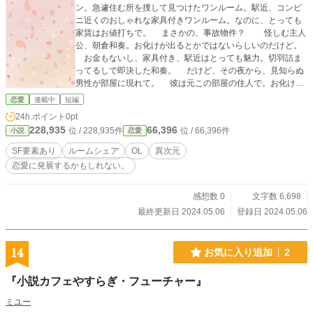
ン。急遽住む所を捜して見つけたワンルーム。駅近、コンビ
ニ近くのおしゃれな家具付きワンルーム。なのに、とっても
家賃はお値打ちで。 まさかの、事故物件？ 怪しむ主人
公、朝倉和奏。お化けが出るとかではないらしいのだけど。
お金もないし、家具付き、駅近はとっても魅力。切羽詰ま
ってるしで即決した和奏。 だけど、その夜から、見知らぬ
男性が部屋に現れて。 彼は元この部屋の住人で。お化けで
も幽霊でもなく。次元のズレた世界で暮らしているそうで。
恋愛
連載中
短編
「日没から日の出まで。その間だけ空間が重なるんだ」
24h.ポイント
0pt
夜だけの同居人。とってもイケメンな彼との不思議な同居新
228,935
66,396
位 / 228,935件
位 / 66,396件
小説
恋愛
生活。
SF要素あり
ルームシェア
OL
異次元
恋愛に発展するかもしれない。
感想数 0
文字数 6,698
最終更新日 2024.05.06
登録日 2024.05.06
14
お気に入り追加
2
『小説カフェやすらぎ・フューチャー』
ミユー