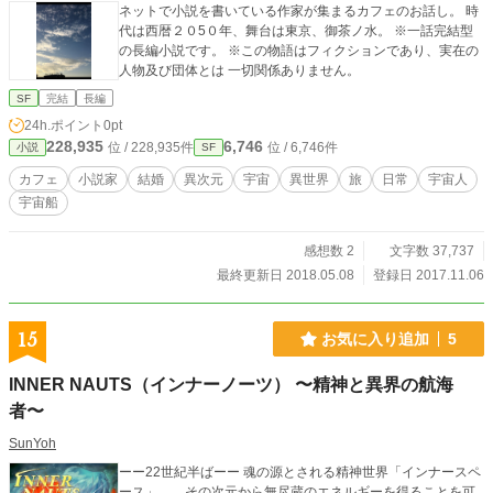
ネットで小説を書いている作家が集まるカフェのお話し。 時
代は西暦２０5０年、舞台は東京、御茶ノ水。 ※一話完結型
の長編小説です。 ※この物語はフィクションであり、実在の
人物及び団体とは 一切関係ありません。
SF
完結
長編
24h.ポイント
0pt
228,935
6,746
位 / 228,935件
位 / 6,746件
小説
SF
カフェ
小説家
結婚
異次元
宇宙
異世界
旅
日常
宇宙人
宇宙船
感想数 2
文字数 37,737
最終更新日 2018.05.08
登録日 2017.11.06
15
お気に入り追加
5
INNER NAUTS（インナーノーツ） 〜精神と異界の航海
者〜
SunYoh
ーー22世紀半ばーー 魂の源とされる精神世界「インナースペ
ース」……その次元から無尽蔵のエネルギーを得ることを可