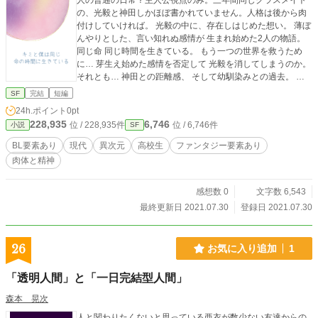
人の普通の日常？主人公視点のみ。三年間同じクラスメイト
の、光毅と神田しかほぼ書かれていません。人格は後から肉
付けしていければ。 光毅の中に、存在しはじめた想い。 薄ぼ
んやりとした、言い知れぬ感情が 生まれ始めた2人の物語。
同じ命 同じ時間を生きている。 もう一つの世界を救うため
に… 芽生え始めた感情を否定して 光毅を消してしまうのか。
それとも… 神田との距離感、 そして幼馴染みとの過去。 光
毅視線で回想多いです。 未完です、今の所。
SF
完結
短編
24h.ポイント
0pt
228,935
6,746
位 / 228,935件
位 / 6,746件
小説
SF
BL要素あり
現代
異次元
高校生
ファンタジー要素あり
肉体と精神
感想数 0
文字数 6,543
最終更新日 2021.07.30
登録日 2021.07.30
26
お気に入り追加
1
「透明人間」と「一日完結型人間」
森本 晃次
人と関わりたくないと思っている亜衣が数少ない友達からの