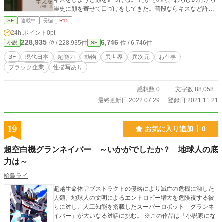
キスをしようと顔を近づける。 だがその時、わらびの方から
崇史に顔を寄せて口づけをしてきた。普段ならキスなど許し
てくれないわらび、遂に許してくれた、と崇史が喜んだのも
SF
連載中
長編
R15
つかの間、わらびは口の中に舌を突っ込み、熱烈なディープ
24h.ポイント
0pt
キスをしかけてきた。 愛猫とディープキスという異様な状況
228,935
6,746
位 / 228,935件
位 / 6,746件
小説
SF
に崇史が目をつむると、耳に柔らかな女性の声が聞こえてき
た。 「やっと『契約』を結ぶことが出来ましたね、ご主人
SF
現代日本
超能力
動物
異世界
異次元
お仕事
様？」 目を見開くとそこには、すらりとした体格の猫獣人に
ブラック企業
性描写あり
返信したわらびの姿が。変身した彼女が言うことには、彼女
は地球とは別の次元にに住む、高次元の神の遣いなのだと
か。 そして彼女たち神の遣いは、これと決めた相手とキスを
感想数 0
文字数 88,058
することで『契約』を結び、高次元の存在へと引き上げて力
最終更新日 2022.07.29
登録日 2021.11.21
を与えることが出来るのだと言う。 わらびと『契約』を結
び、生物の本質を見抜く目を手に入れた崇史は、ブラック過
ぎて高次元存在から危険視されている、アビス株式会社の実
19
お気に入り追加
0
態を知る。 実は高次元の存在そのもので人間ではなかった同
僚六反田（ろくたんだ）、異世界の魔物を溺愛する総務部員
超空白機グランネイバー ～いかがでしたか？ 地球人の底
四十物（あいもの）。 悪霊に取り憑かれている課長小飯塚
力は～
（こいいづか）、二次元の邪神を崇拝している部長俵積田
（たわらつみだ）、神に祟られている社長七五三掛（しめか
輪島ライ
け）。 世界の「ひずみ」に満ち溢れた勤め先の人間は、一癖
も二癖もある人物ばかり。 そして契約維持のために毎夜わら
超越生命体アブストラクトの侵略により滅亡の危機に瀕した
びとキスを交わしながら、崇史はブラックすぎる会社をより
人類。地球人の文明によるエントロピー増大を危険視する彼
よい環境にするべく、六反田や四十物と協力しつつ、異次元
らに対し、人工知能を搭載したスーパーロボット「グランネ
の力を使いながら動き出すのだった。 ※ノベルアップ＋様、
イバー」が大いなる対話に挑む。 ※この作品は「小説家にな