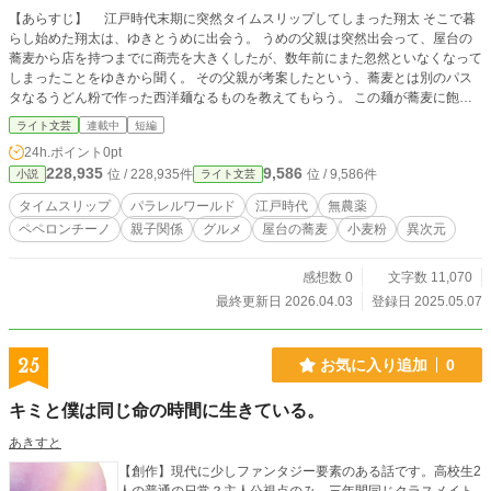
【あらすじ】 江戸時代末期に突然タイムスリップしてしまった翔太 そこで暮
らし始めた翔太は、ゆきとうめに出会う。 うめの父親は突然出会って、屋台の
蕎麦から店を持つまでに商売を大きくしたが、数年前にまた忽然といなくなって
しまったことをゆきから聞く。 その父親が考案したという、蕎麦とは別のパス
タなるうどん粉で作った西洋麺なるものを教えてもらう。 この麺が蕎麦に飽き
てきていた江戸の人たちの間で人気となり、生活も安定して店を出すまでになっ
ライト文芸
連載中
短編
たのだという。 ある日ゆきにその人気の西洋麺なるものを作って貰って食べる
24h.ポイント
0pt
ことに。 なんと驚いたことにその味はかつて自分が中華料理屋を営んでいる父
228,935
9,586
位 / 228,935件
位 / 9,586件
小説
ライト文芸
親からまかないだと言って食べさせられたことのある麺の味にとてもよく似てい
た。 もしやと思い、江戸の世界に持ってきて電池が少しだけ残っていたスマ
タイムスリップ
パラレルワールド
江戸時代
無農薬
ホを取り出して、過去の写真を探し、ゆきにその写真を見せたところ・・・
ペペロンチーノ
親子関係
グルメ
屋台の蕎麦
小麦粉
異次元
突然黒い板から絵が飛び出してビックリ仰天したゆき！ しかし、そこに写って
いた画像を見て、ゆきは更に腰を抜かすほど驚愕してしまうのであった。 江
戸時代と現代での食とタイムパラドックスをテーマとした長編の第一章となりま
感想数 0
文字数 11,070
す。
最終更新日 2026.04.03
登録日 2025.05.07
25
お気に入り追加
0
キミと僕は同じ命の時間に生きている。
あきすと
【創作】現代に少しファンタジー要素のある話です。高校生2