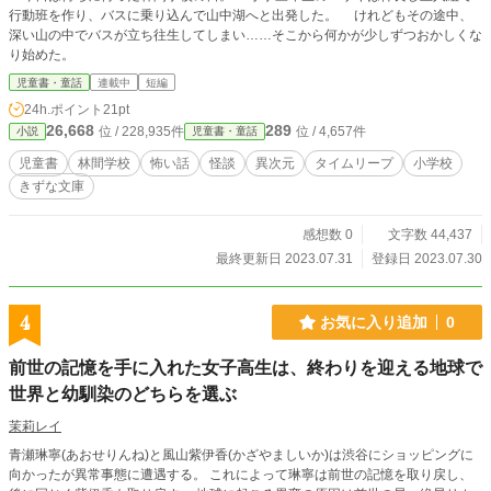
行動班を作り、バスに乗り込んで山中湖へと出発した。 けれどもその途中、
深い山の中でバスが立ち往生してしまい……そこから何かが少しずつおかしくな
り始めた。
児童書・童話
連載中
短編
24h.ポイント
21pt
26,668
289
位 / 228,935件
位 / 4,657件
小説
児童書・童話
児童書
林間学校
怖い話
怪談
異次元
タイムリープ
小学校
きずな文庫
感想数 0
文字数 44,437
最終更新日 2023.07.31
登録日 2023.07.30
4
お気に入り追加
0
前世の記憶を手に入れた女子高生は、終わりを迎える地球で
世界と幼馴染のどちらを選ぶ
茉莉レイ
青瀬琳寧(あおせりんね)と風山紫伊香(かざやましいか)は渋谷にショッピングに
向かったが異常事態に遭遇する。 これによって琳寧は前世の記憶を取り戻し、