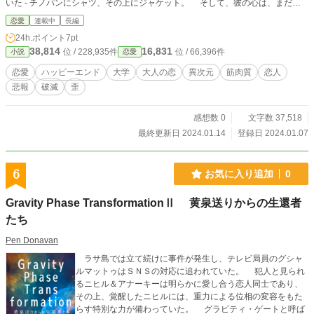
いた - チノパンにシャツ、その上にジャケット。 そして、彼の心は、まだ見
ぬ友人や教師、そして可能性を秘めた新たなスタート地点 - 大学に望みを託し
恋愛
連載中
長編
た。 しかし、吾郎の夢の道のりは簡単なものではなかった。子供の頃から建
24h.ポイント
7pt
築物に興味を持っていた彼だが、父親の突然の死で一度はその夢をあきらめよう
38,814
16,831
位 / 228,935件
位 / 66,396件
小説
恋愛
とした。 だが、それも父の遺志を継ぐという強い意志が彼を突き動かし、再
び建築への道を進む決意をしたのだ。 吾郎はようやく大学進学の目処が立て
恋愛
ハッピーエンド
大学
大人の恋
異次元
筋肉質
恋人
ば、引っ越し先のアパートに移り住んだ。 狭いけれど十分なスペースを持つ
悲報
破滅
歪
部屋からは、彼の新たな人生のスタート地点、大学の建物が見えました。彼は心
の中で誓った - ここからが新しい人生の始まりだ。 しかしこの時、まだ彼は
知らなかった。このアパートで自分の運命を左右する２人の女性との出会いが待
感想数 0
文字数 37,518
っていることを。 その出会いが、彼の夢や理想を揺るがし、刺激することに
最終更新日 2024.01.14
登録日 2024.01.07
なることを。これが３人の愛と夢の物語の始まりだということを。 吾郎は見た
目はもっさりとしているが、筋肉質で力持ち。顔立ちは人懐っこいが、粘り強さ
を持ち合わせている。 そして心からの優しさと情熱を持つ、若き３人の物語
6
お気に入り追加
0
がこれから始まる。
Gravity Phase TransformationⅡ 黄泉送りからの生還者
たち
Pen Donavan
ラサ島では立て続けに事件が発生し、テレビ局員のグシャ
ルマットゥはＳＮＳの対応に追われていた。 犯人と見られ
るニヒル＆アナーキーは明らかに愛し合う恋人同士であり、
その上、覚醒したニヒルには、重力による位相の変容をもた
らす特別な力が備わっていた。 グラビティ・ゲートと呼ば