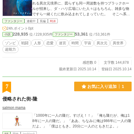
れる異次元境界に、図らずも同一周波数を持つブラックホー
ルが招来し、ダ・ハリ広場にいた人々はもちろん、雑多な物
ですら一緒くたに飲み込まれてしまっていた。 そこへ系統
の違う超能力を宿す異父弟妹のエンリコとトゥエルヴが時間
ファンタジー
連載中
長編
R18
を遡って、破滅から救済に乗り出す。 今や、地球の位相は
24h.ポイント
0pt
ニヒルに据えられ、彼女の価値観こそが主軸となっている、
228,935
53,361
位 / 228,935件
位 / 53,361件
小説
ファンタジー
この世界において、トゥエルヴはグシャルマットゥに裏から
社会を支えてほしいと頼み、ラサ島の統治を託す。 ゲート
ゾンビ
戦闘
人形
恋愛
迷宮
時間
宇宙
異次元
異世界
に飲み込まれた者たちは、そのほとんどが現実世界に戻って
超能力
来たとはいえ、サラリーマンのアジールは、ふだん真面目で
控えめな性格にも拘わらず、日食を契機にゾンビと対決する
はめとなり、２３歳の女性は、夢見がちな中学生に戻って、
感想数 0
文字数 144,878
狂った重力構造の古城で数々の奇妙な体験を余儀なくされる
最終更新日 2025.10.14
登録日 2025.10.14
こととなる。
7
お気に入り追加
1
侵略された街-隆
salmon mama
「1000年に一人の隆だ。すげえ！！」 「俺も隆だが、俺は1
8年に一人の隆だ。」 「ああ、ちなみに俺は986年に一人の隆
だよ。」 「僕はともき。20分に一人のともきだよ。」
SF
完結
ｼｮｰﾄｼｮｰﾄ