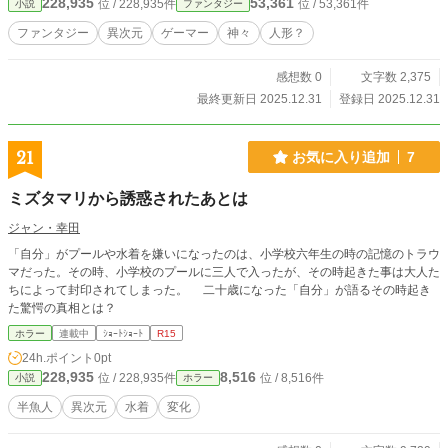
228,935
53,361
位 / 228,935件
位 / 53,361件
小説
ファンタジー
ファンタジー
異次元
ゲーマー
神々
人形？
感想数 0
文字数 2,375
最終更新日 2025.12.31
登録日 2025.12.31
21
お気に入り追加
7
ミズタマリから誘惑されたあとは
ジャン・幸田
「自分」がプールや水着を嫌いになったのは、小学校六年生の時の記憶のトラウ
マだった。その時、小学校のプールに三人で入ったが、その時起きた事は大人た
ちによって封印されてしまった。 二十歳になった「自分」が語るその時起き
た驚愕の真相とは？
ホラー
連載中
ｼｮｰﾄｼｮｰﾄ
R15
24h.ポイント
0pt
228,935
8,516
位 / 228,935件
位 / 8,516件
小説
ホラー
半魚人
異次元
水着
変化