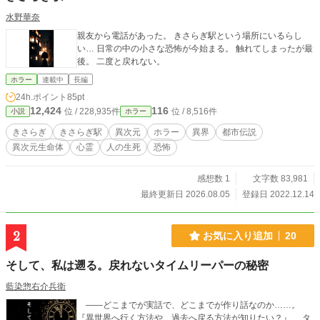
水野華奈
親友から電話があった。 きさらぎ駅という場所にいるらし
い… 日常の中の小さな恐怖が今始まる。 触れてしまったが最
後。 二度と戻れない。
ホラー
連載中
長編
24h.ポイント
85pt
12,424
116
位 / 228,935件
位 / 8,516件
小説
ホラー
きさらぎ
きさらぎ駅
異次元
ホラー
異界
都市伝説
異次元生命体
心霊
人の生死
恐怖
感想数 1
文字数 83,981
最終更新日 2026.08.05
登録日 2022.12.14
2
お気に入り追加
20
そして、私は遡る。戻れないタイムリーパーの秘密
藍染惣右介兵衛
――どこまでが実話で、どこまでが作り話なのか……。
『異世界へ行く方法や、過去へ戻る方法が知りたい？』 タ