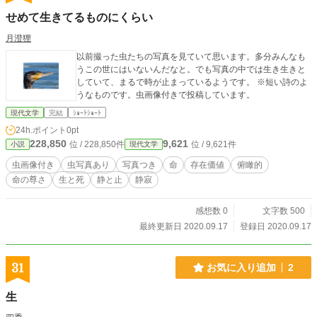
せめて生きてるものにくらい
月澄狸
以前撮った虫たちの写真を見ていて思います。多分みんなも
うこの世にはいないんだなと。でも写真の中では生き生きと
していて、まるで時が止まっているようです。 ※短い詩のよ
うなものです。虫画像付きで投稿しています。
現代文学
完結
ｼｮｰﾄｼｮｰﾄ
24h.ポイント
0pt
228,850
9,621
位 / 228,850件
位 / 9,621件
小説
現代文学
虫画像付き
虫写真あり
写真つき
命
存在価値
俯瞰的
命の尊さ
生と死
静と止
静寂
感想数 0
文字数 500
最終更新日 2020.09.17
登録日 2020.09.17
31
お気に入り追加
2
生