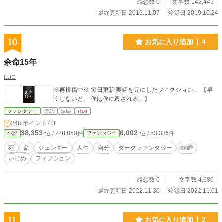
感想数 0
文字数 142,445
最終更新日 2019.11.07
登録日 2019.10.24
10
お気に入り追加
4
余命15年
はに
※再投稿中※ 毎日更新 実話を元にしたフィクション。 【早
くしないと、 僕は僕に殺される。】
ファンタジー
完結
短編
R18
24h.ポイント
7pt
38,353
6,002
位 / 228,850件
位 / 53,335件
小説
ファンタジー
死
命
ジェンダー
人生
自分
ダークファンタジー
結婚
いじめ
フィクション
感想数 0
文字数 4,680
最終更新日 2022.11.30
登録日 2022.11.01
11
お気に入り追加
2