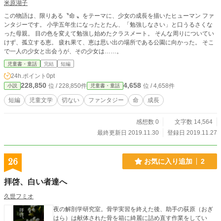
米原湖子
この物語は、限りある〝命 〟をテーマに、少女の成長を描いたヒューマン ファ
ンタジーです。 小学五年生になったとたん、「勉強しなさい」と口うるさくな
った母親。 目の色を変えて勉強し始めたクラスメート。 そんな周りについてい
けず、孤立する恵。 疲れ果て、恵は思い出の場所である公園に向かった。 そこ
で一人の少女と出会うが、その少女は……。
児童書・童話
完結
短編
24h.ポイント
0pt
228,850
4,658
位 / 228,850件
位 / 4,658件
小説
児童書・童話
短編
児童文学
切ない
ファンタジー
命
成長
感想数 0
文字数 14,564
最終更新日 2019.11.30
登録日 2019.11.27
26
お気に入り追加
2
拝啓、白い者達へ
久世フミオ
夜の解剖学研究室。骨学実習を終えた後、助手の荻原（おぎ
はら）は献体された骨を箱に綺麗に詰め直す作業をしてい