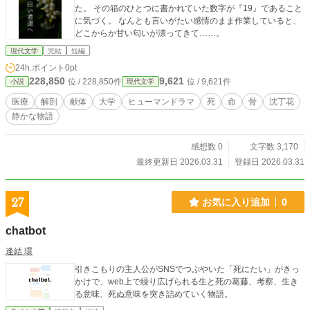
た。 その箱のひとつに書かれていた数字が『19』であること
に気づく。 なんとも言いがたい感情のまま作業していると、
どこからか甘い匂いが漂ってきて……。
現代文学
完結
短編
24h.ポイント
0pt
228,850
9,621
位 / 228,850件
位 / 9,621件
小説
現代文学
医療
解剖
献体
大学
ヒューマンドラマ
死
命
骨
沈丁花
静かな物語
感想数 0
文字数 3,170
最終更新日 2026.03.31
登録日 2026.03.31
27
お気に入り追加
0
chatbot
逢結 環
引きこもりの主人公がSNSでつぶやいた「死にたい」がきっ
かけで、web上で繰り広げられる生と死の葛藤、考察、生き
る意味、死ぬ意味を突き詰めていく物語。