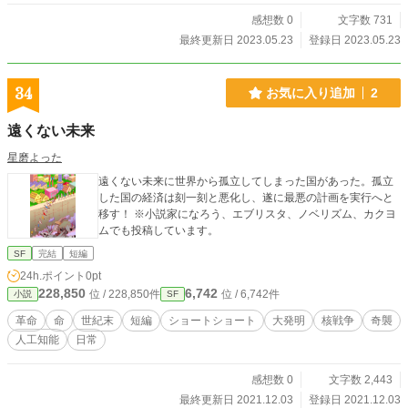
感想数 0
文字数 731
最終更新日 2023.05.23
登録日 2023.05.23
34
お気に入り追加
2
遠くない未来
星磨よった
遠くない未来に世界から孤立してしまった国があった。孤立
した国の経済は刻一刻と悪化し、遂に最悪の計画を実行へと
移す！ ※小説家になろう、エブリスタ、ノベリズム、カクヨ
ムでも投稿しています。
SF
完結
短編
24h.ポイント
0pt
228,850
6,742
位 / 228,850件
位 / 6,742件
小説
SF
革命
命
世紀末
短編
ショートショート
大発明
核戦争
奇襲
人工知能
日常
感想数 0
文字数 2,443
最終更新日 2021.12.03
登録日 2021.12.03