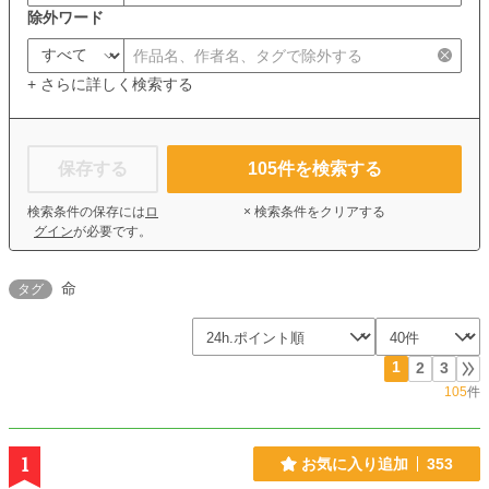
除外ワード
+ さらに詳しく検索する
保存する
105
件を検索する
検索条件の保存には
ロ
× 検索条件をクリアする
グイン
が必要です。
命
タグ
1
2
3
105
件
1
お気に入り追加
353