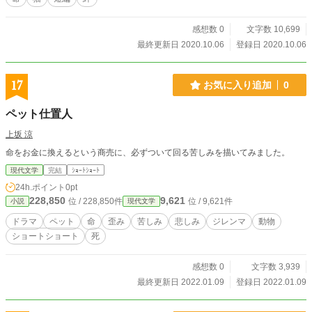
感想数 0
文字数 10,699
最終更新日 2020.10.06
登録日 2020.10.06
17
お気に入り追加
0
ペット仕置人
上坂 涼
命をお金に換えるという商売に、必ずついて回る苦しみを描いてみました。
現代文学
完結
ｼｮｰﾄｼｮｰﾄ
24h.ポイント
0pt
228,850
9,621
位 / 228,850件
位 / 9,621件
小説
現代文学
ドラマ
ペット
命
歪み
苦しみ
悲しみ
ジレンマ
動物
ショートショート
死
感想数 0
文字数 3,939
最終更新日 2022.01.09
登録日 2022.01.09