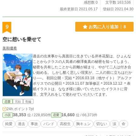
感想数 0
文字数 163,536
最終更新日 2021.05.17
登録日 2021.04.30
9
お気に入り追加
8
空に想いを乗せて
美和優希
過去の出来事から真面目に生きている岸本花梨は、ひょんな
ことからクラスの人気者の柳澤奏真の秘密を知ってしまう。
秘密を共有したことから距離が縮まり、やがて二人は付き合
い始める。 しかし酷く悲しい現実が、二人の前に立ちはだか
り──。 初回公開・完結＊2016.03.18（他サイト） アルファ
ポリスでの公開日＊2019.11.07 加筆修正＊2019.12.12 ＊表
紙イラストは、ななぎ様に描いていただいたイラストに背
景、文字入れをして使わせていただいてます。
恋愛
完結
長編
24h.ポイント
7pt
38,353
16,660
位 / 228,850件
位 / 66,373件
小説
恋愛
純愛
過去
事故
バンド
高校生
胸キュン
切ない
涙
命