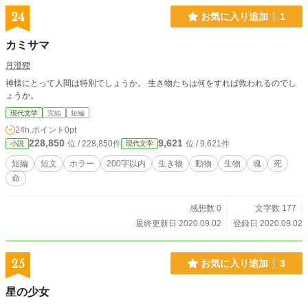
24
お気に入り追加
1
カミサマ
月澄狸
神様にとって人間は特別でしょうか。 生き物たちは何をすれば救われるのでし
ょうか。
現代文学
完結
短編
24h.ポイント
0pt
228,850
9,621
位 / 228,850件
位 / 9,621件
小説
現代文学
短編
短文
ホラー
200字以内
生き物
動物
生物
魂
死
命
感想数 0
文字数 177
最終更新日 2020.09.02
登録日 2020.09.02
25
お気に入り追加
3
星の少女