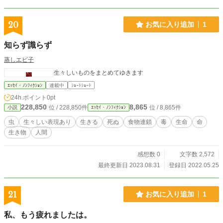
20
お気に入り追加
1
知らず識らず
蒸しエビ子
生々しいものをまとめてゆきます
ｴｯｾｲ・ﾉﾝﾌｨｸｼｮﾝ
連載中
ｼｮｰﾄｼｮｰﾄ
24h.ポイント
0pt
228,850
8,865
位 / 228,850件
位 / 8,865件
小説
ｴｯｾｲ・ﾉﾝﾌｨｸｼｮﾝ
虫
生々しい表現あり
生きる
死ぬ
食物連鎖
毒
生命
命
生き物
人間
感想数 0
文字数 2,572
最終更新日 2023.08.31
登録日 2022.05.25
21
お気に入り追加
1
私、もう疲れましたは。