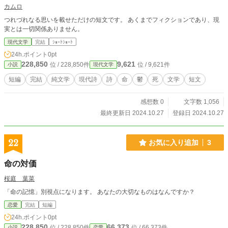
カムロ
つれづれなる思いを載せただけの短文です。 あくまでフィクションであり、現
実とは一切関係ありません。
現代文学
完結
ｼｮｰﾄｼｮｰﾄ
24h.ポイント
0pt
228,850
9,621
位 / 228,850件
位 / 9,621件
小説
現代文学
短編
完結
純文学
現代詩
詩
命
鬱
死
文学
短文
感想数 0
文字数 1,056
最終更新日 2024.10.27
登録日 2024.10.27
22
お気に入り追加
3
命の対価
桜庭 葉菜
「命の記憶」別視点になります。 あなたの大切なものはなんですか？
恋愛
完結
短編
24h.ポイント
0pt
228,850
66,373
位 / 228,850件
位 / 66,373件
小説
恋愛