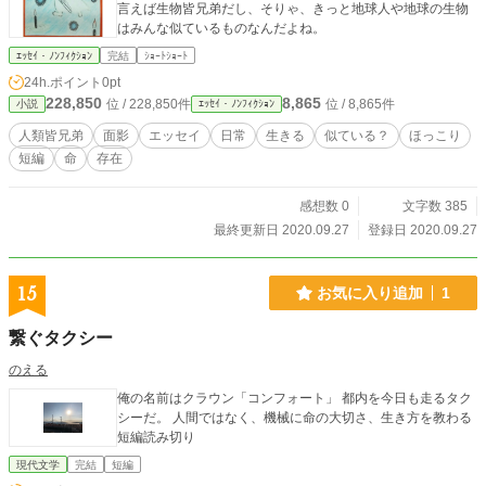
言えば生物皆兄弟だし、そりゃ、きっと地球人や地球の生物
はみんな似ているものなんだよね。
ｴｯｾｲ・ﾉﾝﾌｨｸｼｮﾝ
完結
ｼｮｰﾄｼｮｰﾄ
24h.ポイント
0pt
228,850
8,865
位 / 228,850件
位 / 8,865件
小説
ｴｯｾｲ・ﾉﾝﾌｨｸｼｮﾝ
人類皆兄弟
面影
エッセイ
日常
生きる
似ている？
ほっこり
短編
命
存在
感想数 0
文字数 385
最終更新日 2020.09.27
登録日 2020.09.27
15
お気に入り追加
1
繋ぐタクシー
のえる
俺の名前はクラウン「コンフォート」 都内を今日も走るタク
シーだ。 人間ではなく、機械に命の大切さ、生き方を教わる
短編読み切り
現代文学
完結
短編