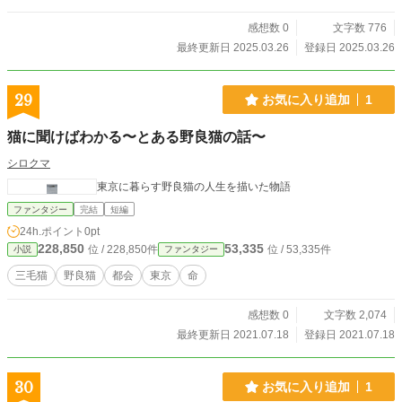
感想数 0
文字数 776
最終更新日 2025.03.26
登録日 2025.03.26
29
お気に入り追加
1
猫に聞けばわかる〜とある野良猫の話〜
シロクマ
東京に暮らす野良猫の人生を描いた物語
ファンタジー
完結
短編
24h.ポイント
0pt
228,850
53,335
位 / 228,850件
位 / 53,335件
小説
ファンタジー
三毛猫
野良猫
都会
東京
命
感想数 0
文字数 2,074
最終更新日 2021.07.18
登録日 2021.07.18
30
お気に入り追加
1