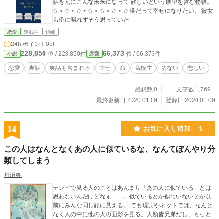
話を元にこんな未来になって 欲しいという願望を含む物語。
✩ ⋆ ✩ ⋆ ✩ ⋆ ✩ ⋆ ✩ ⋆ ✩ ⋆ ✩ 誰だって幸せになりたい。 彼女
も例に漏れずそう思っていた──
恋愛
連載中
短編
24h.ポイント
0pt
228,850
66,373
位 / 228,850件
位 / 66,373件
小説
恋愛
恋愛
実話
実話も含まれる
幸せ
命
高校生
切ない
悲しい
感想数 0
文字数 1,769
最終更新日 2020.01.09
登録日 2020.01.09
14
お気に入り追加
1
この人はなんとなくあの人に似ているな、なんてぼんやり分
類してしまう
月澄狸
テレビで見る人のことはあんまり「あの人に似ている」とは
思わないんだけどなぁ……。似ているとか似ていないとか以
前にみんな同じ顔に見える。 でも現実やネットでは、なんと
なく人の中に他の人の面影を見る。人類皆兄弟だし、もっと