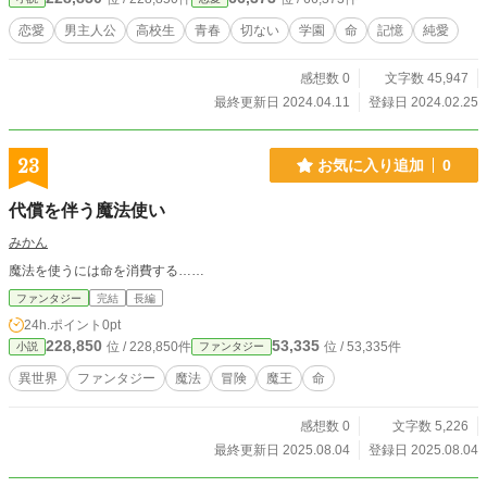
恋愛
男主人公
高校生
青春
切ない
学園
命
記憶
純愛
感想数 0
文字数 45,947
最終更新日 2024.04.11
登録日 2024.02.25
23
お気に入り追加
0
代償を伴う魔法使い
みかん
魔法を使うには命を消費する……
ファンタジー
完結
長編
24h.ポイント
0pt
228,850
53,335
位 / 228,850件
位 / 53,335件
小説
ファンタジー
異世界
ファンタジー
魔法
冒険
魔王
命
感想数 0
文字数 5,226
最終更新日 2025.08.04
登録日 2025.08.04