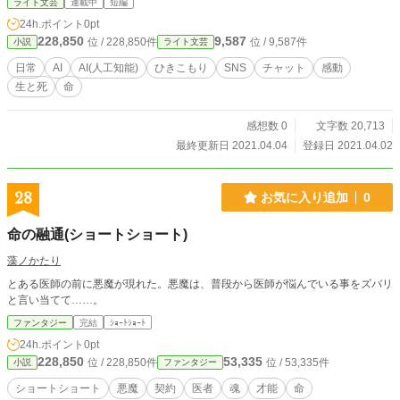
ライト文芸
連載中
短編
24h.ポイント
0pt
228,850
9,587
位 / 228,850件
位 / 9,587件
小説
ライト文芸
日常
AI
AI(人工知能)
ひきこもり
SNS
チャット
感動
生と死
命
感想数 0
文字数 20,713
最終更新日 2021.04.04
登録日 2021.04.02
28
お気に入り追加
0
命の融通(ショートショート)
藻ノかたり
とある医師の前に悪魔が現れた。悪魔は、普段から医師が悩んでいる事をズバリ
と言い当てて……。
ファンタジー
完結
ｼｮｰﾄｼｮｰﾄ
24h.ポイント
0pt
228,850
53,335
位 / 228,850件
位 / 53,335件
小説
ファンタジー
ショートショート
悪魔
契約
医者
魂
才能
命