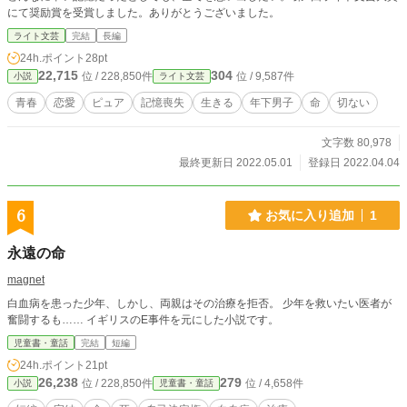
にて奨励賞を受賞しました。ありがとうございました。
ライト文芸
完結
長編
24h.ポイント
28pt
22,715
304
位 / 228,850件
位 / 9,587件
小説
ライト文芸
青春
恋愛
ピュア
記憶喪失
生きる
年下男子
命
切ない
文字数 80,978
最終更新日 2022.05.01
登録日 2022.04.04
6
お気に入り追加
1
永遠の命
magnet
白血病を患った少年、しかし、両親はその治療を拒否。 少年を救いたい医者が
奮闘するも…… イギリスのE事件を元にした小説です。
児童書・童話
完結
短編
24h.ポイント
21pt
26,238
279
位 / 228,850件
位 / 4,658件
小説
児童書・童話