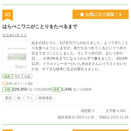
35
お気に入り追加
3
はらぺこワニがことりをたべるまで
ななせハチミツ
ぬまのほとりに、1ぴきのワニがおりました。よってきたこと
りを食べようとしますが、友だちをつれてくるというつぎの
日までまつことにしました。そしてつぎの日、またつぎの
日…… 小学2年生までにならうかん字で書きました。 2024年
11月、イラストレーターひいらぎゆきさんにイラストをいた
だき、すてきな絵本に生まれ変わりました。
絵本
完結
短編
24h.ポイント
0pt
228,850
1,046
位 / 228,850件
位 / 1,046件
小説
絵本
童話
命
ワニ
食物連鎖
感想数 2
文字数 4,481
最終更新日 2024.11.30
登録日 2022.11.26