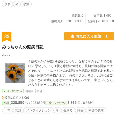
別れ
命
恋愛
感想数 0
文字数 1,495
最終更新日 2018.03.10
登録日 2018.03.10
33
お気に入り追加
1
みっちゃんの闘病日記
ルルン
２歳の我が子が重い病気になった。 なぜうちの子が？私のせ
い？ 悪化していく症状と母親の気持ち、長期に渡る闘病生活
とその後・・・ みっちゃんの頑張った記録と母親である私の
心情・家族の事を描きます。 命の大切さ、尊さ、元気に過ご
せることの素晴らしさが伝われば嬉しいです。 幸せってなん
だろうをテーマに描く作品です。
ｴｯｾｲ・ﾉﾝﾌｨｸｼｮﾝ
連載中
長編
24h.ポイント
0pt
228,850
8,865
位 / 228,850件
位 / 8,865件
小説
ｴｯｾｲ・ﾉﾝﾌｨｸｼｮﾝ
日常
実話
ノンフィクション
命
生きる
障害
幸せの意味