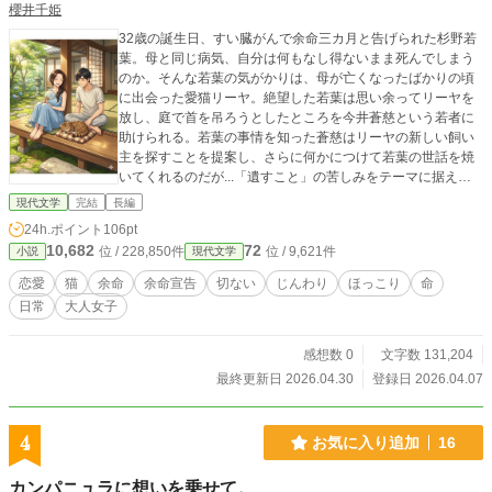
櫻井千姫
32歳の誕生日、すい臓がんで余命三カ月と告げられた杉野若
葉。母と同じ病気、自分は何もなし得ないまま死んでしまう
のか。そんな若葉の気がかりは、母が亡くなったばかりの頃
に出会った愛猫リーヤ。絶望した若葉は思い余ってリーヤを
放し、庭で首を吊ろうとしたところを今井蒼慈という若者に
助けられる。若葉の事情を知った蒼慈はリーヤの新しい飼い
主を探すことを提案し、さらに何かにつけて若葉の世話を焼
いてくれるのだが...「遺すこと」の苦しみをテーマに据えた
恋愛小説。※表紙のみAI使用 第9回ライト文芸大賞「大賞」
現代文学
完結
長編
を受賞しました！！！ 応援・投票してくださったみなさま、
24h.ポイント
106pt
ありがとうございました！！
10,682
72
位 / 228,850件
位 / 9,621件
小説
現代文学
恋愛
猫
余命
余命宣告
切ない
じんわり
ほっこり
命
日常
大人女子
感想数 0
文字数 131,204
最終更新日 2026.04.30
登録日 2026.04.07
4
お気に入り追加
16
カンパニュラに想いを乗せて。