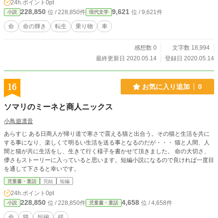
24h.ポイント
0pt
228,850
9,621
位 / 228,850件
位 / 9,621件
小説
現代文学
命
命の輝き
転生
乗り物
車
感想数 0
文字数 18,994
最終更新日 2020.05.14
登録日 2020.05.14
16
お気に入り追加
0
ソマリのミーネと商人ニックス
小鳥遊凛音
あらすじ ある日商人が帰り道で寒さで震える猫と出合う。その猫と生活を共に
する事になり、楽しくて明るい生活を送る事となるのだが・・・ 猫と人間、人
間と猫が共に生活をし、生きて行く様子を書かせて頂きました。 命の大切さ、
儚さもストーリーに入っていると思います。短編小説になるので良ければ一度目
を通して下さると幸いです。
児童書・童話
完結
短編
24h.ポイント
0pt
228,850
4,658
位 / 228,850件
位 / 4,658件
小説
児童書・童話
命
猫
短編
絆