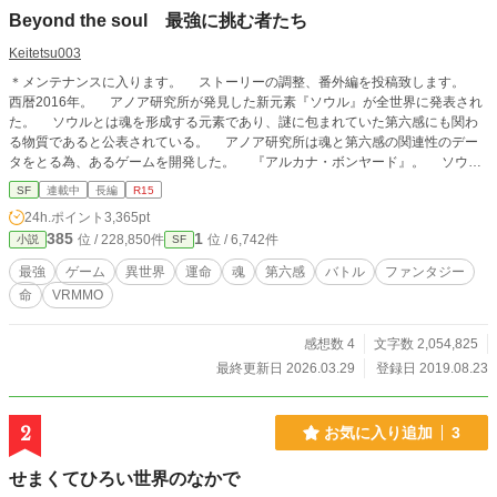
Beyond the soul 最強に挑む者たち
Keitetsu003
＊メンテナンスに入ります。 ストーリーの調整、番外編を投稿致します。
西暦2016年。 アノア研究所が発見した新元素『ソウル』が全世界に発表され
た。 ソウルとは魂を形成する元素であり、謎に包まれていた第六感にも関わ
る物質であると公表されている。 アノア研究所は魂と第六感の関連性のデー
タをとる為、あるゲームを開発した。 『アルカナ・ボンヤード』。 ソウル
で構成された魂の仮想世界に、人の魂をソウルメイト（アバター）にリンクさ
SF
連載中
長編
R15
せ、ソウルメイトを通して視覚、聴覚、触覚、嗅覚、味覚、そして第六感を再現
24h.ポイント
3,365pt
を試みたシミュレーションゲームである。 アルカナ・ボンヤードは現存のVR
385
1
位 / 228,850件
位 / 6,742件
小説
SF
技術をはるかに超えた代物で、次世代のMMORPG、SRMMORPG(Soul Reality
Massively Multiplayer Online Role-Playing Game)として期待されているだけで
最強
ゲーム
異世界
運命
魂
第六感
バトル
ファンタジー
なく、軍事、医療等の様々な分野でも注目されていた。 しかし、魂の仮想世
命
VRMMO
界にソウルイン（ログイン）するには膨大なデータを処理できる装置と通信施設
が必要となるため、一部の大企業と国家だけがアルカナ・ボンヤードを体験出来
た。 アノア研究所は多くのサンプルデータを集めるため、PVP形式のゲーム
感想数 4
文字数 2,054,825
大会『ソウル杯』を企画した。 その目的はアノア研究所が用意した施設に参
最終更新日 2026.03.29
登録日 2019.08.23
加者を集め、アルカナ・ボンヤードを体験してもらい、より多くのデータを収集
する事にある。 ゲームのルールは、ゲーム内でプレイヤー同士を戦わせて、
最後に生き残った者が勝者となる。優勝賞金は300万ドルという高額から、全世
2
お気に入り追加
3
界のゲーマーだけでなく、格闘家、軍隊からも注目される大会となった。 各
界のプロが競い合うことから、ネットではある噂が囁かれていた。それは……。
せまくてひろい世界のなかで
『この大会で優勝した人物はネトゲ―最強のプレイヤーの称号を得ることができ