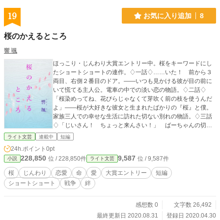
19
お気に入り追加
8
桜のかえるところ
響 颯
ほっこり・じんわり大賞エントリー中。桜をキーワードにし
たショートショートの連作。♢一話♢……いた！ 前から３
両目、右側２番目のドア。――いつも見かける彼が目の前に
いて慌てる主人公。電車の中での淡い恋の物語。♢二話♢
「桜染めってね、花びらじゃなくて芽吹く前の枝を使うんだ
よ」――桜が大好きな彼女と生まれたばかりの『桜』と僕。
家族三人での幸せな生活に訪れた切ない別れの物語。♢三話
♢「じいさん！ ちょっと来んさい！」 ばーちゃんの切れ
てる声で目が覚めた。――ちょっとずれてるみかん好きなじ
ライト文芸
連載中
短編
ーちゃんとそれをいつも怒ってる元気なばーちゃん。八人家
24h.ポイント
0pt
族を支えるばーちゃんが突然入院した。夕飯作りを任された
228,850
9,587
位 / 228,850件
位 / 9,587件
小説
ライト文芸
高校生の礼の物語。♢四話♢（長くなります）桜の夢。真詞
の夢。英霊たちの夢――。現在執筆中です。
桜
じんわり
恋愛
命
愛
大賞エントリー
短編
ショートショート
戦争
絆
感想数 0
文字数 26,492
最終更新日 2020.08.31
登録日 2020.04.30