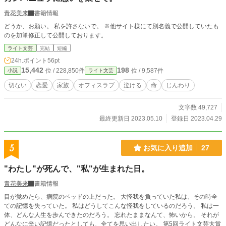
青花美来
書籍情報
どうか、お願い。 私を許さないで。 ※他サイト様にて別名義で公開していたも
のを加筆修正して公開しております。
ライト文芸
完結
短編
24h.ポイント
56pt
15,442
198
位 / 228,850件
位 / 9,587件
小説
ライト文芸
切ない
恋愛
家族
オフィスラブ
泣ける
命
じんわり
文字数 49,727
最終更新日 2023.05.10
登録日 2023.04.29
5
お気に入り追加
27
"わたし"が死んで、"私"が生まれた日。
青花美来
書籍情報
目が覚めたら、病院のベッドの上だった。 大怪我を負っていた私は、その時全
ての記憶を失っていた。 私はどうしてこんな怪我をしているのだろう。 私は一
体、どんな人生を歩んできたのだろう。 忘れたままなんて、怖いから。 それが
どんなに辛い記憶だったとしても、全てを思い出したい。 第5回ライト文芸大賞