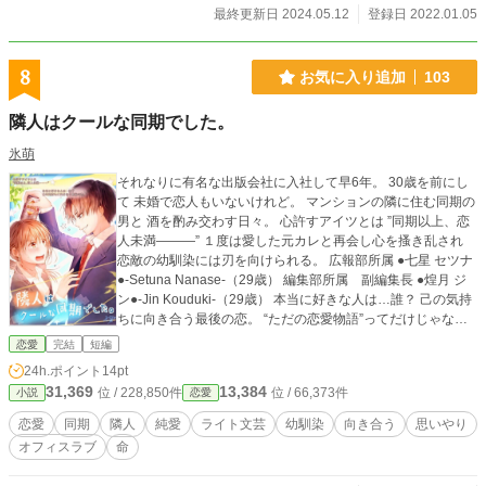
最終更新日 2024.05.12
登録日 2022.01.05
8
お気に入り追加
103
隣人はクールな同期でした。
氷萌
それなりに有名な出版会社に入社して早6年。 30歳を前にし
て 未婚で恋人もいないけれど。 マンションの隣に住む同期の
男と 酒を酌み交わす日々。 心許すアイツとは ”同期以上、恋
人未満―――” １度は愛した元カレと再会し心を搔き乱され
恋敵の幼馴染には刃を向けられる。 広報部所属 ●七星 セツナ
●-Setuna Nanase-（29歳） 編集部所属 副編集長 ●煌月 ジ
ン●-Jin Kouduki-（29歳） 本当に好きな人は…誰？ 己の気持
ちに向き合う最後の恋。 “ただの恋愛物語”ってだけじゃない
命と、人との 向き合うという事。 現実に、なさそうな だけ
恋愛
完結
短編
どちょっとあり得るかもしれない 複雑に絡み合う人間模様を
24h.ポイント
14pt
描いた 等身大のラブストーリー。
31,369
13,384
位 / 228,850件
位 / 66,373件
小説
恋愛
恋愛
同期
隣人
純愛
ライト文芸
幼馴染
向き合う
思いやり
オフィスラブ
命