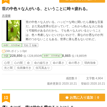
世の中色々な人がいる、ということに時々疲れる。
月澄狸
世の中色々な人がいる。ハッピーな時に聞いたら素敵な言葉
だ。まだ見ぬ世界が広がっていて、これから色んな人に出会
う可能性があるのだから。 でも色々な人がいるということ
は、色々考慮しないといけないわけで。善なのか悪なのか判
断のつかないこともある。世界に善も悪もないけれど。
ｴｯｾｲ・ﾉﾝﾌｨｸｼｮﾝ
完結
短編
24h.ポイント
0pt
228,850
8,865
位 / 228,850件
位 / 8,865件
小説
ｴｯｾｲ・ﾉﾝﾌｨｸｼｮﾝ
心理
心の闇
命
命の線引き
命の重さ
命の尊さ
弱肉強食
光と闇
虫画像付き
虫写真あり
感想数 0
文字数 4,904
最終更新日 2020.10.21
登録日 2020.10.21
12
お気に入り追加
0