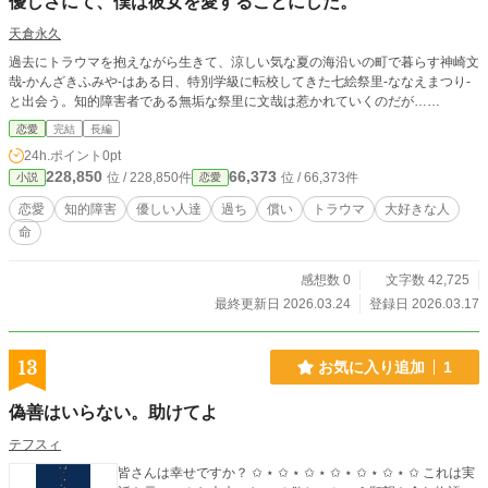
優しさにて、僕は彼女を愛することにした。
天倉永久
過去にトラウマを抱えながら生きて、涼しい気な夏の海沿いの町で暮らす神崎文
哉‐かんざきふみや‐はある日、特別学級に転校してきた七絵祭里‐ななえまつり‐
と出会う。知的障害者である無垢な祭里に文哉は惹かれていくのだが……
恋愛
完結
長編
24h.ポイント
0pt
228,850
66,373
位 / 228,850件
位 / 66,373件
小説
恋愛
恋愛
知的障害
優しい人達
過ち
償い
トラウマ
大好きな人
命
感想数 0
文字数 42,725
最終更新日 2026.03.24
登録日 2026.03.17
13
お気に入り追加
1
偽善はいらない。助けてよ
テフスィ
皆さんは幸せですか？ ✩ ⋆ ✩ ⋆ ✩ ⋆ ✩ ⋆ ✩ ⋆ ✩ ⋆ ✩ これは実