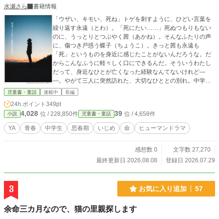
る』 あるものは富と名声を、あるものは魂の世界の邂逅を夢見て……参加者
水瀬さら
書籍情報
は様々な思いを胸に、戦いへと身を投じていくのであった。 ＊お話の都合上、
「ウザい、キモい、死ね」トゲを刺すように、ひどい言葉を
会話が長文になることがあります。 その場合、読みやすさを重視するため、
繰り返す永遠（とわ）。「死にたい……」死ぬつもりもない
改行や一行開けた文体にしていますので、ご容赦ください。 投稿日は不定
のに、うっとりとつぶやく茜（あかね）。そんなふたりの声
期です
に、傷つき戸惑う蝶子（ちょうこ）。きっと茜も永遠も
「死」というものを身近に感じたことがないんだろうな。だ
からこんなふうに軽々しく口にできるんだ。そういうわたし
だって、身近なひとが亡くなった経験なんてないけれど―
―。やがて三人に突然訪れた、大切なひととの別れ。中学二
年生。狭くて広い世界の中で、ぐるぐる、ひりひり、頭も心
児童書・童話
連載中
長編
も彷徨っている。
24h.ポイント
349pt
4,028
39
位 / 228,850件
位 / 4,658件
小説
児童書・童話
YA
青春
中学生
思春期
いじめ
命
ヒューマンドラマ
感想数 0
文字数 27,270
最終更新日 2026.08.08
登録日 2026.07.29
3
お気に入り追加
57
余命三カ月なので、猫の里親探します