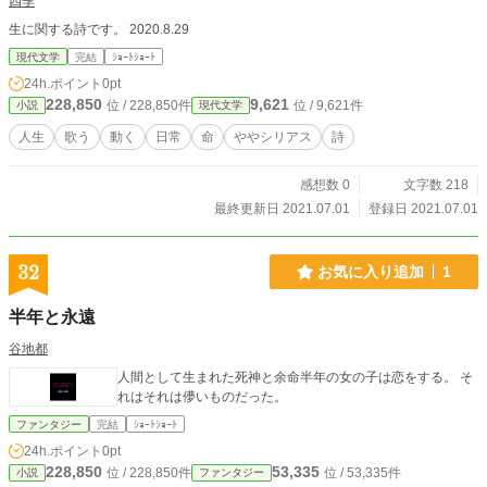
四季
生に関する詩です。 2020.8.29
現代文学
完結
ｼｮｰﾄｼｮｰﾄ
24h.ポイント
0pt
228,850
9,621
位 / 228,850件
位 / 9,621件
小説
現代文学
人生
歌う
動く
日常
命
ややシリアス
詩
感想数 0
文字数 218
最終更新日 2021.07.01
登録日 2021.07.01
32
お気に入り追加
1
半年と永遠
谷地都
人間として生まれた死神と余命半年の女の子は恋をする。 そ
れはそれは儚いものだった。
ファンタジー
完結
ｼｮｰﾄｼｮｰﾄ
24h.ポイント
0pt
228,850
53,335
位 / 228,850件
位 / 53,335件
小説
ファンタジー