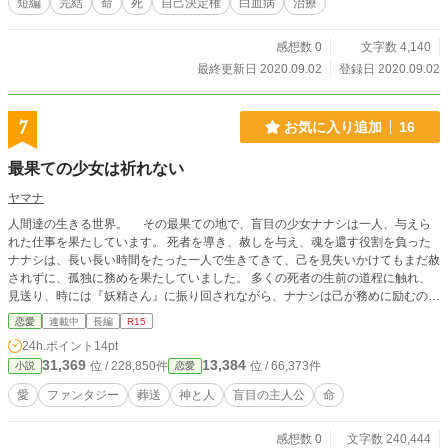
短編
完結
命
死
自己決定権
白血病
治療
感想数 0
文字数 4,140
最終更新日 2020.09.02
登録日 2020.09.02
7
お気に入り追加
16
最果ての少女は祈れない
ヤマナ
人間達の生きる世界。 その最果ての地で、盲目の少女ナナシは一人、与えら
れた仕事を果たしています。 死者を導き、赦しを与え、魂を還す役割を負った
ナナシは、長い長い時間をたった一人で生きてきて、己を見失いかけてもまだ赦
されずに、孤独に務めを果たしていました。 多くの死者の生前の道程に触れ、
見送り、時には『妖精さん』に振り回されながら、ナナシは己が務めに励むので
す。 ……それが、彼女の贖罪なのだから。 これは、贖い、けれど永遠に赦され
恋愛
連載中
長編
R15
る事はない少女の、終わりの物語。 ※出来る限り毎週一話投稿を心掛けて書い
24h.ポイント
14pt
ていきたいと考えていますが、体調不良や個人的社会的に忙しい場合などは書き
31,369
13,384
位 / 228,850件
位 / 66,373件
小説
恋愛
上げられずに投稿出来ない場合もあります。 また、趣味の範疇で書いている作
品ですので、出来や更新頻度などについての評価は優しく見ていただけますと幸
愛
ファンタジー
葬送
神と人
盲目の主人公
命
いです。
感想数 0
文字数 240,444