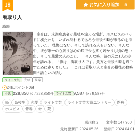
18
お気に入り追加
5
看取り人
織部
宗介は、末期癌患者が最後を迎える場所、ホスピスのベッ
ドに横たわり、いずれ訪れるであろう最後の時が来るのを待
っていた。 後悔はない。そして訪れる人もいない。そんな
中、彼が唯一の心残りは心の底で今も疼く若かりし頃の思い
出、そして最愛の人のこと。 そんな時、彼の元に1人の少
年が訪れる。 「僕は、看取り人です。貴方と最後の時を過ご
すために参りました」 これは看取り人と宗介の最後の数時
間の語らいの話し
ライト文芸
完結
長編
24h.ポイント
0pt
228,850
9,587
位 / 228,850件
位 / 9,587件
小説
ライト文芸
癌
高校生
恋愛
ライト文芸
ライト文芸大賞エントリー
医療
ホスピス
青春
命
死
感想数 2
文字数 147,960
最終更新日 2024.05.26
登録日 2024.04.01