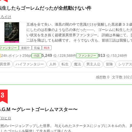
転生したらゴーレムだったが全然動けない件
くろイけ
五感を全て失い、漆黒の闇の中で意識だけが覚醒した黒岩豪３３歳
にしたのは石像のような己の体だった――。 ゴーレムに転生した
い状況を生き抜く超硬派異世界ファンタジー。 詳細は本編にて。 [注意事項] 暗所恐怖症及び閉所恐怖症の方は冒頭
二話を飛ばしても結構です。 そうでない方も、冒頭三話は我慢し
ファンタジー
連載中
長編
R15
5,249
913
24h.ポイント
256pt
位 / 228,588件
位 / 53,248件
小説
ファンタジー
異世界
ハイファンタジー
人外
転生
魔法
男主人公
冒険
シリア
感想数 0
文字数 102,
3
G.G.M 〜グレートゴーレムマスター〜
ゴロヒロ
突然のバージョンアップした世界。 与えられたステータスにジョブにスキルの力。 
出したゴーレムを駆使して生き残って強くなる。