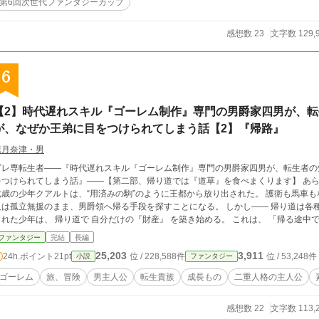
第6回次世代ファンタジーカップ
感想数 23
文字数 129,
6
【2】時代遅れスキル『ゴーレム制作』専門の男爵家四男が、
が、なぜか王弟に目をつけられてしまう話【2】『帰路』
葉月奈津・男
ゴレ専転生者――『時代遅れスキル『ゴーレム制作』専門の男爵家四男が、転生者の
つけられてしまう話』――【第二部、帰り道では『道草』を食べまくります】 あらすじ（第二部版） 王都での非公式会談を終えた
七歳の少年クアルトは、“用済みの駒”のように王都から放り出された。 護衛も馬車
は孤立無援のまま、男爵領へ帰る手段を探すことになる。 しかし―― 帰り道は各種素材を拾うのにうってつけだった。 王都で冷遇
れた少年は、 帰り道で 自分だけの『財産』 を築き始める。 これは、 「帰る途中で世界が広がっていく物語」。 七歳の少年が、 素
を理解し、世界を読み解き、 誰にも知られぬまま“裏の任務”へと歩み出す第二部。 旅路で芽吹く出会いと発見、 そして、クアルト
ファンタジー
完結
長編
の騎士団編成が、ここに始まる。
25,203
3,911
24h.ポイント
21pt
位 / 228,588件
位 / 53,248件
小説
ファンタジー
ゴーレム
旅、冒険
男主人公
転生貴族
成長もの
二重人格の主人公
感想数 22
文字数 113,