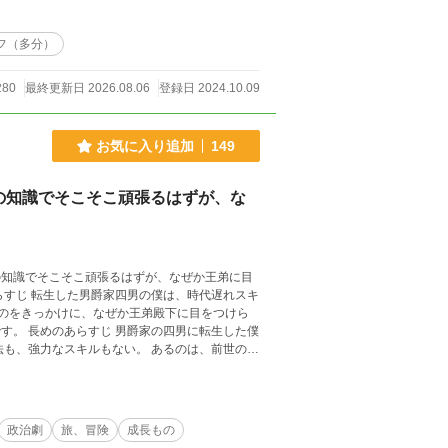
フ（多分）
280
最終更新日 2026.08.06
登録日 2024.10.09
お気に入り追加
149
の知識でそこそこ頑張るはずが、な
の知識でそこそこ頑張るはずが、なぜか王弟に目
たのをきっかけに、なぜか王弟殿下に目をつけら
生した僕
法も、強力なスキルもない。 あるのは、前世の知
れ、 気づけば王弟殿下に呼び出されていた。
政治劇
旅、冒険
成長もの