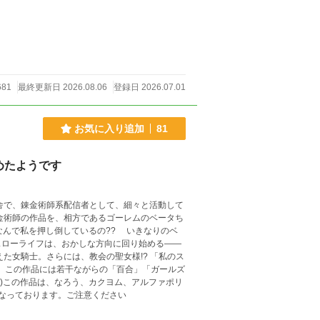
681
最終更新日 2026.08.06
登録日 2026.07.01
お気に入り追加
81
めたようです
金術師の作品を、相方であるゴーレムのベータち
なんで私を押し倒しているの?? いきなりのベ
スローライフは、おかしな方向に回り始める――
士。さらには、教会の聖女様!? 「私のス
※)この作品は、なろう、カクヨム、アルファポリ
なっております。ご注意ください