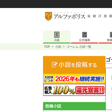
小説
公式漫画
投
TOP
>
小説
>
ゴーレム 小説一覧
ゴ
投稿小説