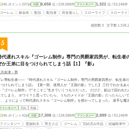
6,658
1,322
24h.ポイント
207pt
位 / 228,588件
位 / 53,248件
小説
ファンタジー
ゴーレム
錬金術
配信
配信者
田舎暮らし
スローライフ
スローライ
感想数 0
文字数 1,536,
5
時代遅れスキル『ゴーレム制作』専門の男爵家四男が、転生者
ぜか王弟に目をつけられてしまう話【1】『影』
葉月奈津・男
ゴレ専転生者―― 『時代遅れスキル『ゴーレム制作』専門の男爵家四男が、転生者
つけられてしまう話』 【第一部、使用人が『王国の影』でした】 三行でわかるあらすじ 転生した男爵家四男の僕は、時代遅れスキ
ル『ゴーレム制作』で“そこそこ”生きていくつもりだった。 だけど、鉱山で囚われ
てしまう。 ホワイ？と思っていたら、うちのメイドが『王国の影』だったらしいです。 長めのあらすじ 男爵家の四男に転
は、 よりによって時代遅れスキル『ゴーレム制作』を授かってしまった。 派手な魔
、紙や石で作る“そこそこ役立つ”ゴーレムだけ。 「まあ、家の仕事を手伝いながら静かに暮らせればいいか」 ――そう思ってい
ファンタジー
完結
長編
た。鉱山で捕らえられるまでは。 救出劇の中で、僕の“そこそこ”は思わぬ形で評価さ
17,308
2,899
24h.ポイント
42pt
位 / 228,588件
位 / 53,248件
小説
ファンタジー
で働かないか？」 なぜ僕が？ どうしてゴーレム専門の四男に？ そう思った僕は知らなかったが、 それは、うちのメイドが
王国の影』だったせい。 僕の“静かな人生”は静かに軋み始める。 ――僕はただ、そこそこ頑張りたいだけなのに。 これは、 時代遅
ファンタジー
貴族転生
男主人公
ゴーレム
完結済み作品
続編執筆中
れスキルしか持たない転生四男が、 気づけば王都の裏側に巻き込まれていく物語。