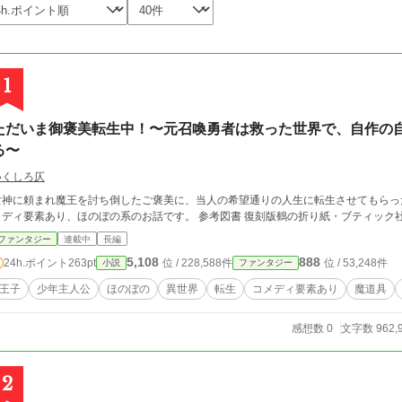
1
ただいま御褒美転生中！〜元召喚勇者は救った世界で、自作の
る〜
いくしろ仄
女神に頼まれ魔王を討ち倒したご褒美に、当人の希望通りの人生に転生させてもらった
メディ要素あり、ほのぼの系のお話です。 参考図書 復刻版鶴
ファンタジー
連載中
長編
5,108
888
24h.ポイント
263pt
位 / 228,588件
位 / 53,248件
小説
ファンタジー
王子
少年主人公
ほのぼの
異世界
転生
コメディ要素あり
魔道具
感想数 0
文字数 962,
2