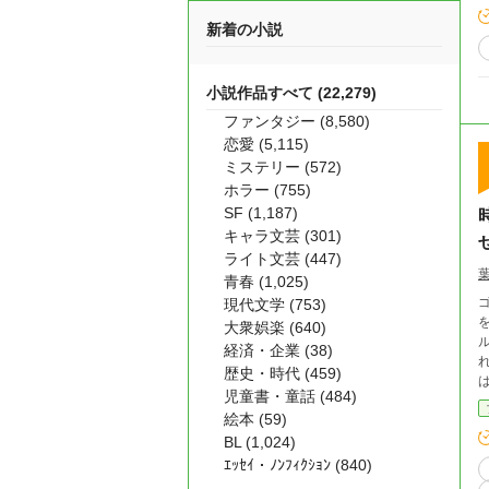
新着の小説
小説作品すべて (22,279)
ファンタジー (8,580)
恋愛 (5,115)
ミステリー (572)
ホラー (755)
SF (1,187)
キャラ文芸 (301)
ライト文芸 (447)
青春 (1,025)
現代文学 (753)
を
大衆娯楽 (640)
経済・企業 (38)
れ
歴史・時代 (459)
児童書・童話 (484)
識と
絵本 (59)
「私の下
BL (1,024)
『
ｴｯｾｲ・ﾉﾝﾌｨｸｼｮﾝ (840)