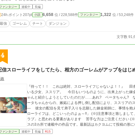
ファンタジー
連載中
長編
6,658
1,322
24h.ポイント
207pt
位 / 228,588件
位 / 53,248件
小説
ファンタジー
最強
ゴーレム
チート
ダンジョン
文字数 91,
4
配信スローライフをしてたら、相方のゴーレムがアップをはじ
摂政
『待って！！ これは絶対、スローライフじゃないよ！！』 田舎で、錬金術師系配信者として、細々と活動して
いる少女、ススリア。 今日もいつものように、出来上がった錬
ゃんと紹介しようとしていたのだが……あれ? ベータちゃん? 
ータちゃんからの、嫉妬による押し倒し配信により、ススリアの
― 彼女の配信を見て弟子入りを志願した錬金術師に、事情を抱えた女騎
ローライフは、どこいったのよぉ～!!」 (※)注意事項と致しまして、この作品には若干ながらの「百合」「ガールズ
ラブ」と思われる要素があります 苦手な方はご注意ください (
スの3カ所で連載中の作品です。最新話はカクヨムにて投稿の形に
ファンタジー
連載中
長編
R15