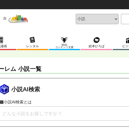
Web
稿漫画
レンタル
絵本ひろば
ビジ
コンテンツ大賞
ーレム 小説一覧
小説AI検索
小説AI検索とは