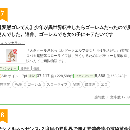
7
【変態ゴレてん】少年が異世界転生したらゴーレムだったので
せんでした。追伸、ゴーレムでも女の子にモテたいです
ヒィッツカラルド
『天然クール系おっはいダークエルフ美女と同棲生活だ♡』(妄想)
ロバカ超堕落スローライフは、強くなるためにボディーを魔改造
快へんてこ煩悩物語です。
ファンタジー
連載中
長編
37,117
5,888
24h.ポイント
7pt
位 / 228,588件
位 / 53,248件
小説
ファンタジー
異世界
転生
ゴーレム
スローライフ
変態
魔改造
エロ
感想数 0
文字数 178,
8
テクノルネッサンス‐２度目の異世界で興す異端者達の技術革命