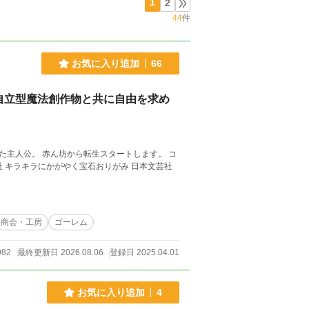
1
2
44
件
お気に入り追加
66
自立型魔法創作物と共に自由を求め
主人公。 赤ん坊から転生スタートします。 コ
の折り紙・ブティック社 キラキラにかがやく宝石おりがみ 日本文芸社
商会・工房
ゴーレム
982
最終更新日 2026.08.06
登録日 2025.04.01
お気に入り追加
4