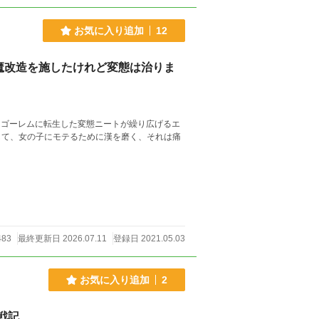
お気に入り追加
12
魔改造を施したけれど変態は治りま
 ゴーレムに転生した変態ニートが繰り広げるエ
して、女の子にモテるために漢を磨く、それは痛
483
最終更新日 2026.07.11
登録日 2021.05.03
お気に入り追加
2
戦記