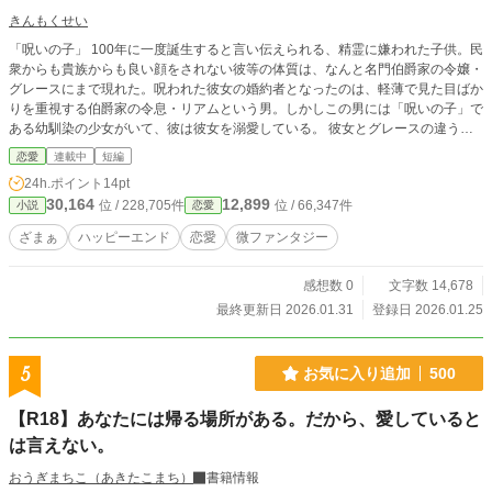
きんもくせい
「呪いの子」 100年に一度誕生すると言い伝えられる、精霊に嫌われた子供。民
衆からも貴族からも良い顔をされない彼等の体質は、なんと名門伯爵家の令嬢・
グレースにまで現れた。呪われた彼女の婚約者となったのは、軽薄で見た目ばか
りを重視する伯爵家の令息・リアムという男。しかしこの男には「呪いの子」で
ある幼馴染の少女がいて、彼は彼女を溺愛している。 彼女とグレースの違うと
ころといえば、その呪いが身体に現れているかどうかだけ。周りの者から馬鹿に
恋愛
連載中
短編
され、婚約者にも蔑まれる日々の中、ある日グレースの身に異変が起こる。
24h.ポイント
14pt
30,164
12,899
位 / 228,705件
位 / 66,347件
小説
恋愛
ざまぁ
ハッピーエンド
恋愛
微ファンタジー
感想数 0
文字数 14,678
最終更新日 2026.01.31
登録日 2026.01.25
5
お気に入り追加
500
【R18】あなたには帰る場所がある。だから、愛していると
は言えない。
おうぎまちこ（あきたこまち）
書籍情報