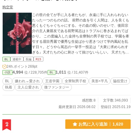
狗空堂
この世の全てが手に入る者たちが、永遠に手に入れられない
たった一つのものの話。 前野の血を引く人間は、人を良くも
悪くもぐちゃぐちゃにする。その血の呪いのせいで、後田宗
介の主人兼親友である前野篤志はトラブルに巻き込まれてば
かり。 この度編入した金持ち全寮制の男子校では、学園を牽
引する眉目秀麗で優秀な生徒ばかり惹きつけて学内風紀を乱
す日々。どうやら篤志の一挙手一投足は『大衆に求められす
ぎる』天才たちの心に刺さって抜けないらしい。 天才たちは
蟻の如く篤志に群がるし、それを快く思わない天才たちのフ
BL
連載中
長編
R15
ァンからはやっかみを買うし、でも主人は毎日能天気だし。
24h.ポイント
269pt
そんな主人を全てのものから護る為、今日も宗介は全方向に
4,994
1,011
位 / 228,705件
位 / 31,407件
小説
BL
噛み付きながら学生生活を奔走する。 これは、天才の影に隠
れたとるに足らない凡人が、凡人なりに走り続けて少しずつ
BL
嫌われ→愛され
王道学園
全寮制男子校
美形×平凡
脇役受け
認められ愛されていく話。 2025.10.30 第13回ＢＬ大賞に参
執着
主人公愛され
微ファンタジー
加しています。応援していただけると嬉しいです。 ※王道学
園の脇役受け。 ※主人公は従者の方です。 ※序盤は主人の方
が大勢に好かれています。 ※嫌われ(?)→愛されですが、全員
感想数 8
文字数 346,093
が従者を愛すわけではありません。 ※呪いとかが平然と存在
最終更新日 2026.08.02
登録日 2025.01.19
しているので若干ファンタジーです。 ※pixivでも掲載してい
ます。 色々と初めてなので、至らぬ点がありましたらご指摘
いただけますと幸いです。 いいねやコメントは頂けましたら
2
お気に入り追加
1,620
嬉しくて踊ります。