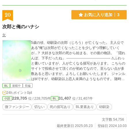
20
お気に入り追加
3
次郎と俺のハナシ
欠
5歳の頃、幼馴染の次郎（じろう）が亡くなった。 主人公で
ある"俺"は次郎が亡くなったことを少しずつ理解していく
が...？ 大好きな次郎の死から始まる、その後の物語。 「隠れ
んぼ、下手だったね」 -------------------------------------- ⚠︎ふわっ
と書いていますが、人が亡くなる描写があります。 こちらの
サイトで投稿させて頂くのが初めてなので、至らない点が多
数あると思いますが、よろしくお願いいたします。 ジャンル
はblですが、幼馴染以上恋人未満のようなものです。 随時、
加筆修正すると思いますm(__)m 最後までお読み頂きありが
BL
連載中
長編
とうございました。
24h.ポイント
0pt
228,705
31,407
位 / 228,705件
位 / 31,407件
小説
BL
微ファンタジー
切ない
死の描写あり
BL要素あり
幼馴染
文字数 54,756
最終更新日 2025.05.23
登録日 2024.10.03