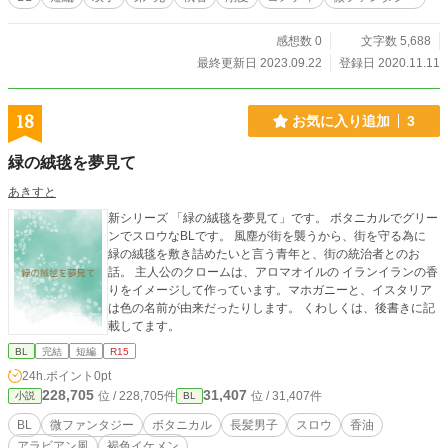
感想数 0
文字数 5,688
最終更新日 2023.09.22
登録日 2020.11.11
18
お気に入り追加
3
緑の絨毯を夢見て
あきすと
新シリーズ 「緑の絨毯を夢見て」です。 ボタニカルでグリー
ンでスロウなBLです。 風塵が街を襲うから、街を守る為に
緑の絨毯を敷き詰めたいと言う青年と、街の統治者とのお
話。 主人公のクロームは、アロマオイルの イランイランの香
りをイメージして作っています。マホガニーと、イスタリア
は色の名前が由来だったりします。 くわしくは、後書きに記
載してます。
BL
完結
短編
R15
24h.ポイント
0pt
228,705
31,407
位 / 228,705件
位 / 31,407件
小説
BL
BL
微ファンタジー
ボタニカル
長髪男子
スロウ
香油
アラビアン風
褐色イケメン