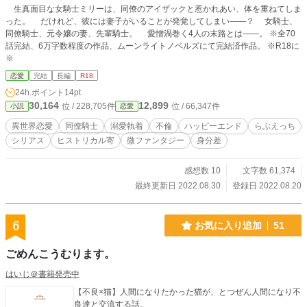
生真面目な女騎士ミリーは、同僚のアイザックと惹かれあい、体を重ねてしま
った。 だけれど、彼には妻子がいることが発覚してしまい――？ 女騎士、
同僚騎士、元令嬢の妻、先輩騎士。 愛憎渦巻く4人の末路とは――。 ※全70
話完結、6万字数程度の作品、ムーンライトノベルズにて完結済作品。 ※R18に
※
恋愛
完結
長編
R18
24h.ポイント
14pt
30,164
12,899
位 / 228,705件
位 / 66,347件
小説
恋愛
異世界恋愛
同僚騎士
溺愛執着
不倫
ハッピーエンド
らぶえっち
シリアス
ヒストリカル寄
微ファンタジー
身分差
感想数 10
文字数 61,374
最終更新日 2022.08.30
登録日 2022.08.20
6
お気に入り追加
51
ごめんこうむります。
はいじ＠書籍発売中
【不良×猫】人間になりたかった猫が、とつぜん人間になり不
良達と交流する話。