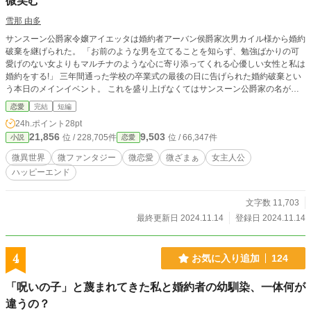
微笑む
雪那 由多
サンスーン公爵家令嬢アイエッタは婚約者アーバン侯爵家次男カイル様から婚約
破棄を継げられた。 「お前のような男を立てることを知らず、勉強ばかりの可
愛げのない女よりもマルチナのような心に寄り添ってくれる心優しい女性と私は
婚約をする!」 三年間通った学校の卒業式の最後の日に告げられた婚約破棄とい
う本日のメインイベント。 これを盛り上げなくてはサンスーン公爵家の名が廃
れると言うもの。 こんな婚約者を用意してきたお父様もついでにご一緒に覚悟
恋愛
完結
短編
してくださいね？ アイエッタも好きなことに没頭するために立ち上がるのだっ
24h.ポイント
28pt
た。 そんなゆるい設定とアイエッタを生温かく見守りください。
21,856
9,503
位 / 228,705件
位 / 66,347件
小説
恋愛
微異世界
微ファンタジー
微恋愛
微ざまぁ
女主人公
ハッピーエンド
文字数 11,703
最終更新日 2024.11.14
登録日 2024.11.14
4
お気に入り追加
124
「呪いの子」と蔑まれてきた私と婚約者の幼馴染、一体何が
違うの？