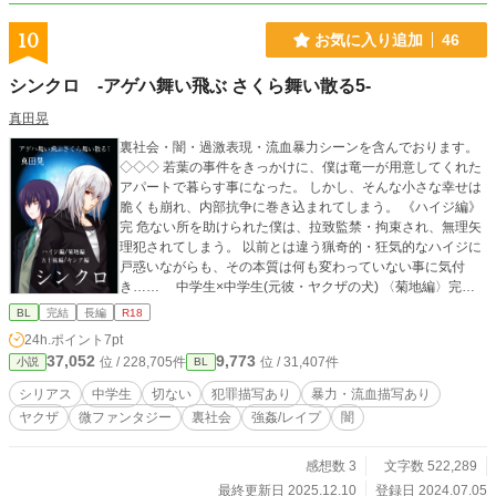
10
お気に入り追加
46
シンクロ -アゲハ舞い飛ぶ さくら舞い散る5-
真田晃
裏社会・闇・過激表現・流血暴力シーンを含んでおります。
◇◇◇ 若葉の事件をきっかけに、僕は竜一が用意してくれた
アパートで暮らす事になった。 しかし、そんな小さな幸せは
脆くも崩れ、内部抗争に巻き込まれてしまう。 《ハイジ編》
完 危ない所を助けられた僕は、拉致監禁・拘束され、無理矢
理犯されてしまう。 以前とは違う猟奇的・狂気的なハイジに
戸惑いながらも、その本質は何も変わっていない事に気付
き…… 中学生×中学生(元彼・ヤクザの犬) 〈菊地編〉完
『菊地に抱かれてこい』──その条件をのんだ僕は、半グレ詐
BL
完結
長編
R18
欺グループの一人、菊地の元へと搬送される。 最初こそ乱暴
24h.ポイント
7pt
にされるものの、僕を寵愛するようになり…… 中学生×社
37,052
9,773
位 / 228,705件
位 / 31,407件
小説
BL
会人(凶悪犯・半グレ) 〈五十嵐編〉完 五十嵐と共にアジトを
離れるものの、失意のどん底にいた僕は、更なる苦境に立た
シリアス
中学生
切ない
犯罪描写あり
暴力・流血描写あり
される。 五十嵐の過去。明らかになっていく真実。黒幕の思
ヤクザ
微ファンタジー
裏社会
強姦/レイプ
闇
惑を知った僕は── 中学生×中学生？ 〈キング編〉完 『ま
た、会えたね』──僕を助け手を差し伸べたのは、予想だにし
なかった人物だった。 彼らの城で飼われる内に、今まで見え
感想数 3
文字数 522,289
ていなかった真実が見え…… 中学生×社会人(反社) 〈エピ
最終更新日 2025.12.10
登録日 2024.07.05