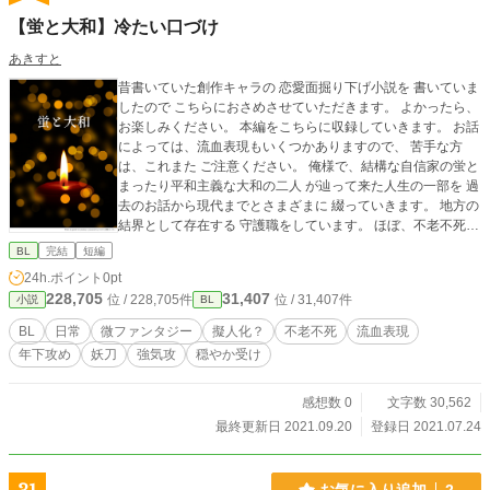
【蛍と大和】冷たい口づけ
あきすと
昔書いていた創作キャラの 恋愛面掘り下げ小説を 書いていま
したので こちらにおさめさせていただきます。 よかったら、
お楽しみください。 本編をこちらに収録していきます。 お話
によっては、流血表現もいくつかありますので、 苦手な方
は、これまた ご注意ください。 俺様で、結構な自信家の蛍と
まったり平和主義な大和の二人 が辿って来た人生の一部を 過
去のお話から現代までとさまざまに 綴っていきます。 地方の
結界として存在する 守護職をしています。 ほぼ、不老不死に
近い存在 であり、神力と霊力、などの 絡む世界観です。 ・
BL
完結
短編
御坊 蛍 年齢は、20代半ば 身長：182cm 体重：70kg 和歌山
24h.ポイント
0pt
の守護職。少々勝ち気でマイペース。本来は優しい性格だ
228,705
31,407
位 / 228,705件
位 / 31,407件
小説
BL
が、照れ屋。第六感が、異常に鋭い。 五感も研ぎ澄まされて
いる。 大和とは、一昔前にとある事件を きっかけに親しくな
BL
日常
微ファンタジー
擬人化？
不老不死
流血表現
る。 閻魔から神格を授けられたため、 この世以外からの干渉
年下攻め
妖刀
強気攻
穏やか受け
を受け易い。 大和に護られる事もある。 大和は、自分にとっ
てかけがえの無い存在だと自覚している。 ・春日 大和 年齢
は、20代半ば 身長：174cm 体重：67kg 奈良の守護職。由緒
感想数 0
文字数 30,562
正しい所の出らしいが、本人は全くそういった事に無関心。
最終更新日 2021.09.20
登録日 2021.07.24
三大守護職の内の1人。 性格は、温厚で慈愛に満ちている。
お人好しで、頼られると嫌とは言えない性格。 自分の能力
は、人にしか使えず 自分のためには使えない。 少なからず、
お気に入り追加
2