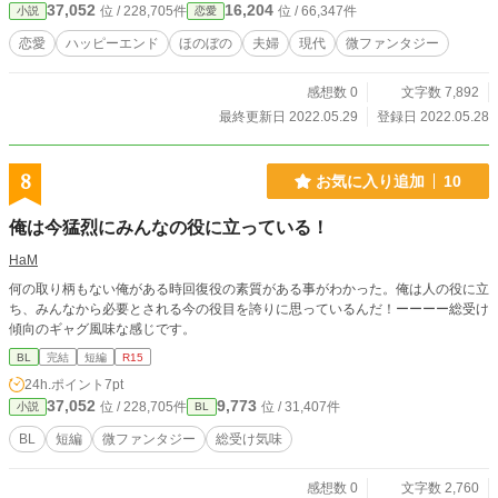
37,052
16,204
位 / 228,705件
位 / 66,347件
小説
恋愛
恋愛
ハッピーエンド
ほのぼの
夫婦
現代
微ファンタジー
感想数 0
文字数 7,892
最終更新日 2022.05.29
登録日 2022.05.28
8
お気に入り追加
10
俺は今猛烈にみんなの役に立っている！
HaM
何の取り柄もない俺がある時回復役の素質がある事がわかった。俺は人の役に立
ち、みんなから必要とされる今の役目を誇りに思っているんだ！ーーーー総受け
傾向のギャグ風味な感じです。
BL
完結
短編
R15
24h.ポイント
7pt
37,052
9,773
位 / 228,705件
位 / 31,407件
小説
BL
BL
短編
微ファンタジー
総受け気味
感想数 0
文字数 2,760