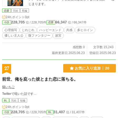
じまります。
恋愛
完結
長編
24h.ポイント
0pt
228,705
66,347
位 / 228,705件
位 / 66,347件
小説
恋愛
心理描写
じれじれ
ハッピーエンド
共感
多ヒロイン
優しい主人公
微ファンタジー
迷宮
感想数 0
文字数 15,243
最終更新日 2025.06.23
登録日 2025.06.23
27
お気に入り追加
20
前世、俺を庇った彼とまた恋に落ちる。
猫いちご
Twitterで呟いた話です…
BL
完結
短編
24h.ポイント
0pt
228,705
31,407
位 / 228,705件
位 / 31,407件
小説
BL