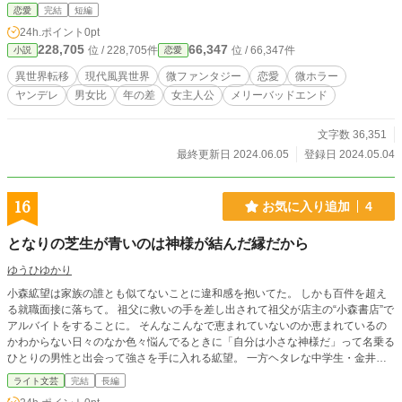
されないまま終わります。なお、解消されてもメリバです。また、メインは男女
恋愛
完結
短編
CPですが舞台設定の都合上、同性愛の話題が登場します。 ※他投稿サイトにも
24h.ポイント
0pt
掲載。
228,705
66,347
位 / 228,705件
位 / 66,347件
小説
恋愛
異世界転移
現代風異世界
微ファンタジー
恋愛
微ホラー
ヤンデレ
男女比
年の差
女主人公
メリーバッドエンド
文字数 36,351
最終更新日 2024.06.05
登録日 2024.05.04
16
お気に入り追加
4
となりの芝生が青いのは神様が結んだ縁だから
ゆうひゆかり
小森絋望は家族の誰とも似てないことに違和感を抱いてた。 しかも百件を超え
る就職面接に落ちて。 祖父に救いの手を差し出されて祖父が店主の“小森書店”で
アルバイトをすることに。 そんなこんなで恵まれていないのか恵まれているの
かわからない日々のなか色々悩んでるときに「自分は小さな神様だ」って名乗る
ひとりの男性と出会って強さを手に入れる絋望。 一方ヘタレな中学生・金井朋
翔は家族仲が決していいとは言えず。 特に自分より頭がよく友達が多いように
ライト文芸
完結
長編
みえる高校生の兄・明翔とは折り合いが悪くて。 絋望と同じく「自分は小さな