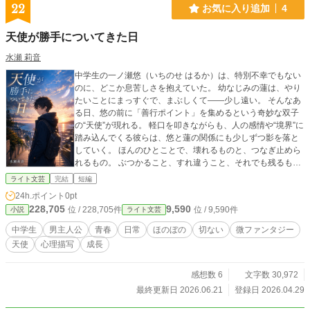
22
お気に入り追加
4
天使が勝手についてきた日
水瀬 莉音
中学生の一ノ瀬悠（いちのせ はるか）は、特別不幸でもない
のに、どこか息苦しさを抱えていた。 幼なじみの蓮は、やり
たいことにまっすぐで、まぶしくて――少し遠い。 そんなあ
る日、悠の前に「善行ポイント」を集めるという奇妙な双子
の“天使”が現れる。 軽口を叩きながらも、人の感情や“境界”に
踏み込んでくる彼らは、悠と蓮の関係にも少しずつ影を落と
していく。 ほんのひとことで、壊れるものと、つなぎ止めら
れるもの。 ぶつかること、すれ違うこと、それでも残るも
の。 これは、何でもない日常の中で、「同じ方向を向けな
ライト文芸
完結
短編
い」まま立ち尽くしていた少年が、誰かと向き合い、言葉を
24h.ポイント
0pt
交わすことで、少しだけ前に進むまでの物語。 ※本作では、
228,705
9,590
位 / 228,705件
位 / 9,590件
小説
ライト文芸
表紙・人物紹介の画像生成、構成整理、表現チェックにAIを
補助的に使用しています。 物語の設定・シナリオ・本文はす
中学生
男主人公
青春
日常
ほのぼの
切ない
微ファンタジー
べて作者自身によるオリジナルです。 AIによる本文生成には
天使
心理描写
成長
該当せず、最終的な文章はすべて作者が執筆・推敲していま
す。
感想数 6
文字数 30,972
最終更新日 2026.06.21
登録日 2026.04.29