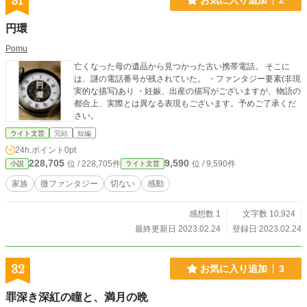
31
蛍とは、過去に因縁が、あったらしい。 今では、慕ってい
る。
円環
Pomu
亡くなった母の遺品から見つかった古い携帯電話。 そこに
は、謎の電話番号が残されていた。 ・ファンタジー要素(非現
実的な描写)あり ・妊娠、出産の描写がございますが、物語の
都合上、実際とは異なる表現もございます。予めご了承くだ
さい。
ライト文芸
完結
短編
24h.ポイント
0pt
228,705
9,590
位 / 228,705件
位 / 9,590件
小説
ライト文芸
家族
微ファンタジー
切ない
感動
感想数 1
文字数 10,924
最終更新日 2023.02.24
登録日 2023.02.24
32
お気に入り追加
3
罪深き深紅の瞳と、満月の晩