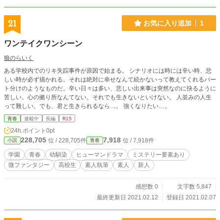
21
お気に入り追加
1
ワンテイクワンシーン
狼のらいく
ある学校内でのリキ失踪事件が原因で始まる。 シナリオには時には辛い時、悲
しい時が必ず描かれる。それは絶対に幸せなんて続かないって教えてくれるパー
ト分けのようなものだ。辛い日々は多い、悲しい出来事は突然なのに抉るように
苦しい。心の拠り所なんてない。それでも生きないといけない。 人並みの人生
って難しい。でも、君と生きられるなら…。 強くなりたい…。
青春
連載中
長編
R15
24h.ポイント
0pt
228,705
7,918
位 / 228,705件
位 / 7,918件
小説
青春
学園
青春
幼馴染
ヒューマンドラマ
ミステリー要素あり
微ファンタジー
高校生
素人執筆
素人
新人
感想数 0
文字数 5,847
最終更新日 2021.02.12
登録日 2021.02.07