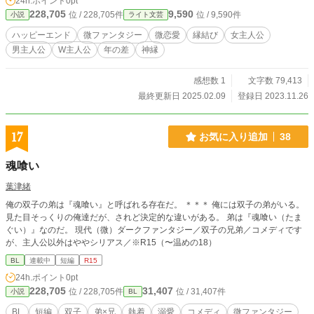
24h.ポイント
0pt
神様だ」と名乗る男性に手助けされて心の整理の取っ掛かりをつけてもらうもの
228,705
9,590
位 / 228,705件
位 / 9,590件
小説
ライト文芸
の、そんなとき明翔がバイク事故を起こして。 これはそんなふたりの関係が絡
みつく“縁結びの神様”が紡ぐ物語。 ※本編後、アナザーストーリーがあります。
ハッピーエンド
微ファンタジー
微恋愛
縁結び
女主人公
男主人公
W主人公
年の差
神縁
感想数 1
文字数 79,413
最終更新日 2025.02.09
登録日 2023.11.26
17
お気に入り追加
38
魂喰い
葉津緒
俺の双子の弟は『魂喰い』と呼ばれる存在だ。 ＊＊＊ 俺には双子の弟がいる。
見た目そっくりの俺達だが、されど決定的な違いがある。 弟は『魂喰い（たま
ぐい）』なのだ。 現代（微）ダークファンタジー／双子の兄弟／コメディです
が、主人公以外はややシリアス／※R15（〜温めの18）
BL
連載中
短編
R15
24h.ポイント
0pt
228,705
31,407
位 / 228,705件
位 / 31,407件
小説
BL
BL
短編
双子
弟×兄
執着
溺愛
コメディ
微ファンタジー