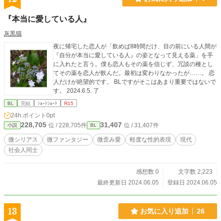
『本当に愛している人』
灰黒猫
夜に帰宅した恋人が「飲めば8時間だけ、目の前にいる人間が
『自分が本当に愛している人』の姿となって見える薬」を手
に入れたと言う。僕も恋人もその薬を信じず、冗談の種とし
てその薬を恋人が飲んだ。最初は変わりなかったが……。 恋
人だけが絶望的です。 BLですがそこはあまり重要ではないで
す。 2024.6.5. 了
BL
完結
ｼｮｰﾄｼｮｰﾄ
R15
24h.ポイント
0pt
228,705
31,407
位 / 228,705件
位 / 31,407件
小説
BL
微シリアス
微ファンタジー
微歪み愛
軽度な性的表現
現代
社会人同士
感想数 0
文字数 2,223
最終更新日 2024.06.05
登録日 2024.06.05
13
お気に入り追加
26