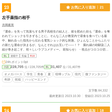
23
お気に入り追加
21
左手薬指の相手
月岡夜宵
『運命』を失って気落ちする男子高校生の結人と、彼を慰めた紡も『運命』を奪
われてショックを引きずることに。そんな二人が教室内で昼食を食べている最
中、触れ合った指先から伝わる電気ショック的な刺激。ひょんなことからふたり
の新たな運命が決まるが、なんとそれはお互いで――！？ 腐れ縁の幼馴染二人
組が巻き起こす、初々しいラブコメディー。 前知らせ） ・視点がコロコロ切り
替わります。 ・オメガバース設定にオリジナル設定を加味しております。 ・妊
BL
連載中
長編
R18
娠・出産シーンが出てきます。 ※かつて別名で公開していた作品になります。
24h.ポイント
0pt
旧題「オメガバース～運命の赤い糸」
228,705
31,407
位 / 228,705件
位 / 31,407件
小説
BL
オメガバース
学生
青春
夏
喧嘩ップル
現代
微ファンタジー
奇跡
祝福
ハッピーエンド
文字数 84,332
最終更新日 2023.10.30
登録日 2023.10.25
24
お気に入り追加
18