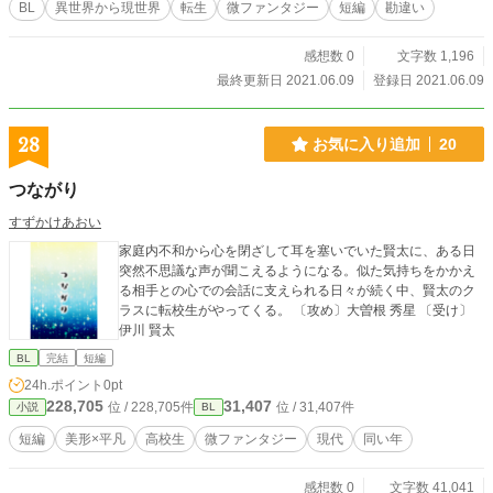
BL
異世界から現世界
転生
微ファンタジー
短編
勘違い
感想数 0
文字数 1,196
最終更新日 2021.06.09
登録日 2021.06.09
28
お気に入り追加
20
つながり
すずかけあおい
家庭内不和から心を閉ざして耳を塞いでいた賢太に、ある日
突然不思議な声が聞こえるようになる。似た気持ちをかかえ
る相手との心での会話に支えられる日々が続く中、賢太のク
ラスに転校生がやってくる。 〔攻め〕大曽根 秀星 〔受け〕
伊川 賢太
BL
完結
短編
24h.ポイント
0pt
228,705
31,407
位 / 228,705件
位 / 31,407件
小説
BL
短編
美形×平凡
高校生
微ファンタジー
現代
同い年
感想数 0
文字数 41,041