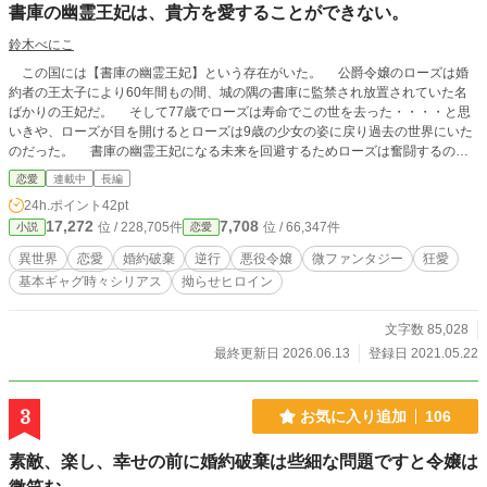
書庫の幽霊王妃は、貴方を愛することができない。
鈴木べにこ
この国には【書庫の幽霊王妃】という存在がいた。 公爵令嬢のローズは婚
約者の王太子により60年間もの間、城の隅の書庫に監禁され放置されていた名
ばかりの王妃だ。 そして77歳でローズは寿命でこの世を去った・・・・と思
いきや、ローズが目を開けるとローズは9歳の少女の姿に戻り過去の世界にいた
のだった。 書庫の幽霊王妃になる未来を回避するためローズは奮闘するのだ
ったが、1回目の人生の時にローズを邪険に扱っていた王太子が何故かしつこく
恋愛
連載中
長編
付き纏ってくるのだが・・・。 前世での恨みを忘れられなくて拗らせまくっ
24h.ポイント
42pt
ている暴走ローズと、ローズを愛し愛されたい病んでる王子の物語です。 ★注
17,272
7,708
位 / 228,705件
位 / 66,347件
小説
恋愛
意事項★ 最初の数話がクッソ重いだけで基本ギャク時々シリアス時々絶望で
す。まれにギャグありなのに痛々しいワードアリ、グロ注意、狂愛アリ、になり
異世界
恋愛
婚約破棄
逆行
悪役令嬢
微ファンタジー
狂愛
ます。 気分転換と他の作品にも興味持っていただきたくて書きました(´∀｀) も
基本ギャグ時々シリアス
拗らせヒロイン
う一つの作品である 【婚約者のいる側近と婚約させられた私は悪の聖女と呼ば
れています。】 と同時連載です。 不定期ですが完結目指してがんばります。
文字数 85,028
最終更新日 2026.06.13
登録日 2021.05.22
3
お気に入り追加
106
素敵、楽し、幸せの前に婚約破棄は些細な問題ですと令嬢は