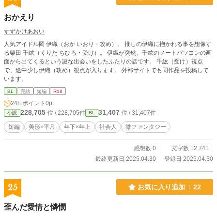
おかえり
すずかけあおい
人気アイドル岡 伊織（おか いおり・攻め）。 推しの伊織に抱かれる事を想像す
る栗田 千紘（くりた ちひろ・受け）。 伊織が突然、千紘のノートパソコンの画
面から出てくるという謎な出会いをしたふたりの話です。 千紘（受け）視点
で、途中少し伊織（攻め）視点が入ります。 外部サイトでも同作品を投稿して
います。
BL
完結
短編
R18
24h.ポイント
0pt
228,705
31,407
位 / 228,705件
位 / 31,407件
小説
BL
短編
美形×平凡
年下×年上
社会人
微ファンタジー
感想数 0
文字数 12,741
最終更新日 2025.04.30
登録日 2025.04.30
25
お気に入り追加
22
歪んだ愛情と憐憫