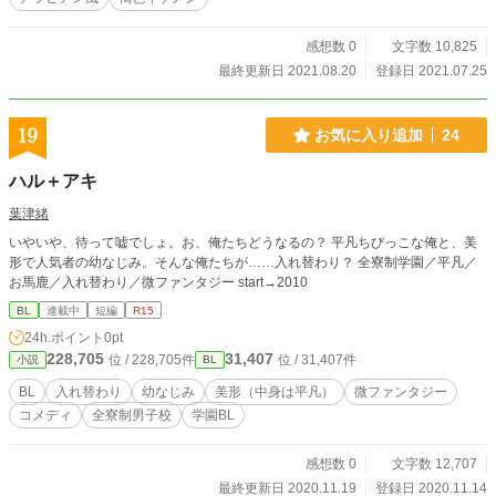
感想数 0
文字数 10,825
最終更新日 2021.08.20
登録日 2021.07.25
19
お気に入り追加
24
ハル＋アキ
葉津緒
いやいや、待って嘘でしょ。お、俺たちどうなるの？ 平凡ちびっこな俺と、美
形で人気者の幼なじみ。そんな俺たちが……入れ替わり？ 全寮制学園／平凡／
お馬鹿／入れ替わり／微ファンタジー start→2010
BL
連載中
短編
R15
24h.ポイント
0pt
228,705
31,407
位 / 228,705件
位 / 31,407件
小説
BL
BL
入れ替わり
幼なじみ
美形（中身は平凡）
微ファンタジー
コメディ
全寮制男子校
学園BL
感想数 0
文字数 12,707
最終更新日 2020.11.19
登録日 2020.11.14