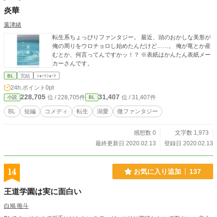
炎華
葉津緒
転生系ちょっぴりファンタジー。 最近、頭のおかしな美形が
俺の周りをウロチョロし始めたんだけど……。 俺が竜とか産
むとか、何言ってんですかッ！？ ※表紙はかんたん表紙メー
カーさんです。
BL
完結
ｼｮｰﾄｼｮｰﾄ
24h.ポイント
0pt
228,705
31,407
位 / 228,705件
位 / 31,407件
小説
BL
BL
短編
コメディ
転生
溺愛
微ファンタジー
感想数 0
文字数 1,973
最終更新日 2020.02.13
登録日 2020.02.13
14
お気に入り追加
137
王道学園は実に面白い
白鳩 唯斗