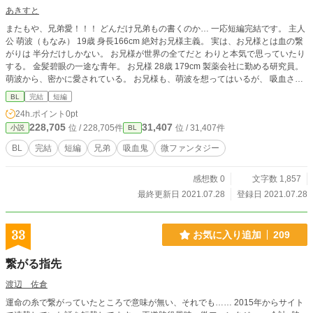
あきすと
またもや、兄弟愛！！！ どんだけ兄弟もの書くのか… 一応短編完結です。 主人
公 萌波（もなみ） 19歳 身長166cm 絶対お兄様主義。 実は、お兄様とは血の繋
がりは 半分だけしかない。 お兄様が世界の全てだと わりと本気で思っていたり
する。 金髪碧眼の一途な青年。 お兄様 28歳 179cm 製薬会社に勤める研究員。
萌波から、密かに愛されている。 お兄様も、萌波を想ってはいるが、 吸血され
たせいなのか？と 考えてしまい、 純粋に愛しているのかは 本人は分からない。
BL
完結
短編
冷酷に思われがちだが めちゃくちゃ優しくて 面倒見のいい青年。
24h.ポイント
0pt
228,705
31,407
位 / 228,705件
位 / 31,407件
小説
BL
BL
完結
短編
兄弟
吸血鬼
微ファンタジー
感想数 0
文字数 1,857
最終更新日 2021.07.28
登録日 2021.07.28
33
お気に入り追加
209
繋がる指先
渡辺 佐倉
運命の糸で繋がっていたところで意味が無い、それでも…… 2015年からサイト