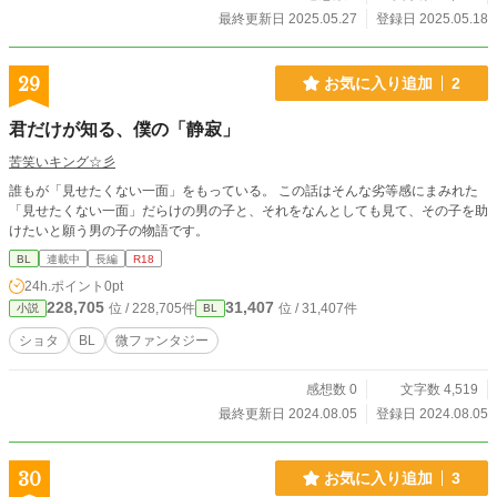
最終更新日 2025.05.27
登録日 2025.05.18
29
お気に入り追加
2
君だけが知る、僕の「静寂」
苦笑いキング☆彡
誰もが「見せたくない一面」をもっている。 この話はそんな劣等感にまみれた
「見せたくない一面」だらけの男の子と、それをなんとしても見て、その子を助
けたいと願う男の子の物語です。
BL
連載中
長編
R18
24h.ポイント
0pt
228,705
31,407
位 / 228,705件
位 / 31,407件
小説
BL
ショタ
BL
微ファンタジー
感想数 0
文字数 4,519
最終更新日 2024.08.05
登録日 2024.08.05
30
お気に入り追加
3