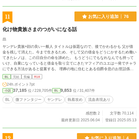
ローグ〉 完 目が覚めると、僕の傍には良く見知った人物がい
て── ＊ストーリーが進むにつれ、各編の概要を追加予定。
◇◇◇ シリーズ5作目。 注:過去シリーズでのネタバレあり。
11
お気に入り追加
76
過度な説明もありません。 詳しく知りたい場合は、過去シリ
ーズを参照して下さると助かります。 暴力、性暴力、強姦、
化け物貴族さまのつがいになる話
無理矢理、一部グロテスク表現を含みます。 ◇◇◇ この物語
はフィクションです。 登場する人物・団体・名称等は架空で
ｍ
あり、実在の人物・団体・名称等とは一切関係ありません。
ヤンデレ貴族×顔の良い一般人 タイトルは仮題なので、後でかわるかも 父が借
また法律・法令に反する行為を容認・推奨するものではあり
金を残して消えた。今まで生きるため、そして父の借金をどうにかするため働い
ません。 ◇◇◇ 暴力団の事は詳しく知りません。 想像をか
てきたレノは、この日自分の命を諦めた。 もうどうにでもなれなんでも持って
なり織り交ぜて書いています。 実際にあった事件、凶悪犯
いけ、自棄になっていると借金を取り立てにきたマフィアのユエは一発でチャラ
罪、未解決事件等をヒントにした部分を含んでおります。 犯
にできる方法があると提案する。 埋葬の地に住むとある伯爵令息のお世話係。
罪事件名及び内容には多少のフェイクを混ぜています。実際
簡単そうな仕事だが、借金を帳消しにすることができるということは、危険が伴
のものとは異なります。
BL
完結
長編
R18
う現場だと予想できた。 それでも行くことにしたのは、拒否をしようがしまい
24h.ポイント
7pt
が殺されると判断したからだ。 そうして、件の令息の元へ向かったレノは、古
37,185
9,853
位 / 228,705件
位 / 31,407件
小説
BL
びた館にたどり着く。そこに住んでいたのは、だらしない恰好の青年だった。
暴力描写、若干のホラー要素を含みます。中編か短編で終わらせたい。
BL
微ファンタジー
ヤンデレ
執着攻め
流血表現あり
感想数 2
文字数 70,114
最終更新日 2025.06.04
登録日 2025.05.13
12
お気に入り追加
4