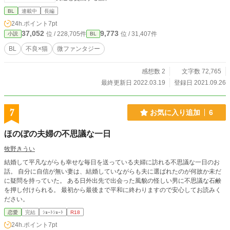
BL
連載中
長編
24h.ポイント
7pt
37,052
9,773
位 / 228,705件
位 / 31,407件
小説
BL
BL
不良×猫
微ファンタジー
感想数 2
文字数 72,765
最終更新日 2022.03.19
登録日 2021.09.26
7
お気に入り追加
6
ほのぼの夫婦の不思議な一日
牧野きうい
結婚して平凡ながらも幸せな毎日を送っている夫婦に訪れる不思議な一日のお
話。 自分に自信が無い妻は、結婚していながらも夫に選ばれたのが何故か未だ
に疑問を持っていた。 ある日外出先で出会った風貌の怪しい男に不思議な石鹸
を押し付けられる。 最初から最後まで平和に終わりますので安心してお読みく
ださい。
恋愛
完結
ｼｮｰﾄｼｮｰﾄ
R18
24h.ポイント
7pt