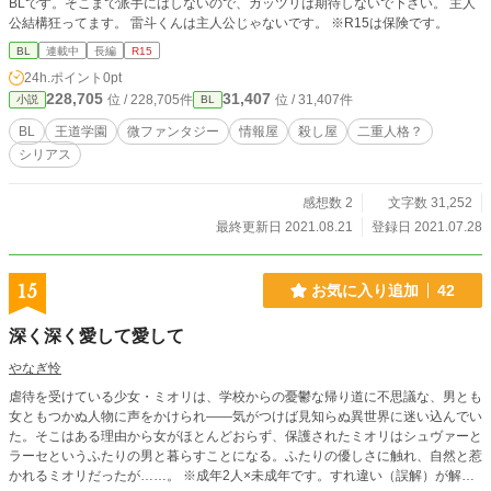
BLです。そこまで派手にはしないので、ガッツリは期待しないで下さい。 主人
公結構狂ってます。 雷斗くんは主人公じゃないです。 ※R15は保険です。
BL
連載中
長編
R15
24h.ポイント
0pt
228,705
31,407
位 / 228,705件
位 / 31,407件
小説
BL
BL
王道学園
微ファンタジー
情報屋
殺し屋
二重人格？
シリアス
感想数 2
文字数 31,252
最終更新日 2021.08.21
登録日 2021.07.28
15
お気に入り追加
42
深く深く愛して愛して
やなぎ怜
虐待を受けている少女・ミオリは、学校からの憂鬱な帰り道に不思議な、男とも
女ともつかぬ人物に声をかけられ――気がつけば見知らぬ異世界に迷い込んでい
た。そこはある理由から女がほとんどおらず、保護されたミオリはシュヴァーと
ラーセというふたりの男と暮らすことになる。ふたりの優しさに触れ、自然と惹
かれるミオリだったが……。 ※成年2人×未成年です。すれ違い（誤解）が解消