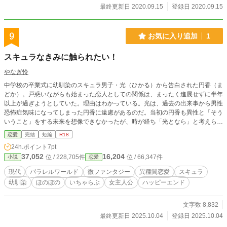
最終更新日 2020.09.15
登録日 2020.09.15
9
お気に入り追加
1
スキュラなきみに触られたい！
やなぎ怜
中学校の卒業式に幼馴染のスキュラ男子・光（ひかる）から告白された円香（ま
どか）。戸惑いながらも始まった恋人としての関係は、まったく進展せずに半年
以上が過ぎようとしていた。理由はわかっている。光は、過去の出来事から男性
恐怖症気味になってしまった円香に遠慮があるのだ。当初の円香も異性と「そう
いうこと」をする未来を想像できなかったが、時が経ち「光となら」と考えられ
るようになってきたものの、いまひとつ思い切ることができないでいた。 ※性
恋愛
完結
短編
R18
的表現あり。この作品では「上半身が人間、下半身が触手」の形態を取る種族を
24h.ポイント
7pt
「スキュラ」と呼んでいます。関係が一歩進むだけの小話。性描写あっさり短
37,052
16,204
位 / 228,705件
位 / 66,347件
小説
恋愛
め、性器挿入はありません（触手挿入はあり）。主人公（ヒロイン）の過去に性
的トラウマがあります（具体的描写はなし）。 ※他投稿サイトにも掲載。
現代
パラレルワールド
微ファンタジー
異種間恋愛
スキュラ
幼馴染
ほのぼの
いちゃらぶ
女主人公
ハッピーエンド
文字数 8,832
最終更新日 2025.10.04
登録日 2025.10.04