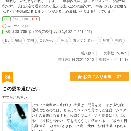
で連載していた話を転載してます。 王道脇役風味、微ファンタジー。 会計×脇
役です。 現代設定で運命の糸が見える主人公のお話です。 本編は匂わせ程度な
んですが番外編にＲ１８シーンがあるため最初からＲ１８としています
BL
完結
短編
R18
24h.ポイント
0pt
228,705
31,407
位 / 228,705件
位 / 31,407件
小説
BL
BL
短編
学園
美形×平凡
平凡
微ファンタジー
切甘
完結
感想数 3
文字数 75,862
最終更新日 2021.12.13
登録日 2021.11.17
34
お気に入り追加
27
この愛を選びたい
すずかけあおい
ブラック企業から逃げたい大夢は、問題を起こせば強制的に
退職になるのでは、と考えてＳＮＳで見つけた怪盗アシスタ
ントの募集に応募する。怪盗シマエナガこと長登に世話にな
る中で常和と出会い、話を聞くうちに懐かれる。 〔攻め〕日
賀野 常和（ひがの ときわ）25歳 〔受け〕渡利 大夢（わたり