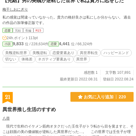
【完結】男の美醜が逆転した世界で私は貴方に恋をした
梅干しおにぎり
私の感覚は間違っていなかった。貴方の格好良さは私にしか分からない。 過去
の作品の加筆修正版です。
恋愛
完結
長編
R15
24h.ポイント
113pt
9,833
4,441
位 / 228,634件
位 / 66,324件
小説
恋愛
美醜逆転世界
美醜逆転
恋愛要素あり
異世界転生
ハッピーエンド
切ない
体格差
ネガティブ要素あり
異世界
感想数 1
文字数 107,891
最終更新日 2022.08.31
登録日 2022.08.24
21
お気に入り追加
220
異世界推し生活のすすめ
八尋
現代で生粋のイケメン筋肉オタクだった壬生子がトラ転から目を覚ますと、そ
こは顔面の美の価値観が逆転した異世界だった…。 この世界では壬生子が理