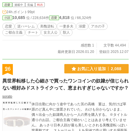
り納豆顔じゃん！これが美しいの？？」 己の欲望のために押
恋愛
連載中
長編
R15
せ押せ行動するアホの子が、 結果的にイケメン達を救い、世
24h.ポイント
99pt
界を変えていく──！ 「すきーー♡結婚してください！私が
10,685
4,818
位 / 228,634件
位 / 66,324件
小説
恋愛
幸せにしますぅ〜♡♡♡」 でも、気づけば彼らが全方向から
迫ってくる逆ハーレム状態に……！ アホの子が無自覚に世界
恋愛
逆ハーレム
美醜逆転
一妻多夫
溺愛
アホの子
を救う、 価値観バグりまくりご都合主義100%ファンタジー
ご都合主義
チート
女主人公
獣人
ラブコメ！
感想数 1
文字数 44,494
最終更新日 2026.01.20
登録日 2025.12.07
26
お気に入り追加
2,088
異世界転移した心細さで買ったワンコインの奴隷が信じられ
ない程好みドストライクって、恵まれすぎじゃないですか？
sorato
休日出勤に向かう途中であった筈の高橋 菫は、気付けば草
原のど真ん中に放置されていた。 わけも分からないまま、
偶々出会った奴隷商人から一人の男を購入する。 ※タイトル
通りのお話。ご都合主義で細かいことはあまり考えていませ
ん。 あっさり日本人顔が最も美しいとされる美醜逆転っぽい
世界観です。 ストーリー上、人を安値で売り買いする場面等