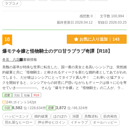
ラブコメ
感想数 0
文字数 100,994
最終更新日 2026.04.12
登録日 2026.03.25
16
お気に入り追加
143
爆モテ令嬢と怪物騎士のデロ甘ラブラブ奇譚【R18】
冬見 六花
書籍情報
美醜の基準が特殊な世界に転生した、国一番の美女と名高いシンシアは、突然婚
約破棄と共に「怪物騎士」と称されるディークを新たな婚約者としてあてがわれ
てしまう。 だが彼はシンシアにとってタイプド真ん中！ これ幸いと猛アタッ
クを開始すると、シンシアからの好意に戸惑いながらもディークは徐々に心を寄
せていき――――――。 そんな『爆モテ令嬢』と『怪物騎士』の二人が、ラブ
ラブになるまでのお話。
恋愛
完結
短編
R18
24h.ポイント
142pt
8,582
3,872
位 / 228,634件
位 / 66,324件
小説
恋愛
ハッピーエンド
婚約破棄
ほのぼの
溺愛
美醜逆転
筋肉褐色
照れ屋なヒーロー
押せ押せヒロイン
イチャラブ
オールハッピー