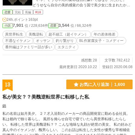
どうせなら自分の美的感覚の合う国で美少女に生まれたかっ
たよ。過ぎたことはしょうがないけどさ。 いわゆる美醜が
恋愛
完結
長編
R18
逆転してる世界で自分史上最大のモテ期。 釣り好きなＢＬ
24h.ポイント
163pt
作家の元腐女子伯爵令嬢と、３２歳の不憫系な騎士団隊長と
7,901
3,544
位 / 228,634件
位 / 66,324件
小説
恋愛
の恋物語。 【本編完結】追加予定のなかったＲ18部分と新婚
生活含めた番外編を連載中です。（33話でいったん完結して
異世界転生
美醜逆転
超不細工（超イケメン）
年の差体格差
るので、34話でググっと話が巻き戻っておりますがご了承願
不遇なイケメン
オッサン
釣り繋がり
BL作家腐女子・コメディー
います） 本編読んでる方は34話からどうぞ。読んでない方
番外編はファミリー話が多い
エタニティ
は１話から読まれた方がキャラが分かりやすいかと思いま
す。宜しければm(_ _)m ムーンライトとエブリスタにも掲載
しております。
感想数 28
文字数 782,412
最終更新日 2020.10.22
登録日 2020.06.08
13
お気に入り追加
1,600
私が美女？？美醜逆転世界に転移した私
鍋
私の名前は如月美夕。 ２７才入浴剤のメーカーの商品開発室に勤める会社員。
私は都内で独り暮らし。 風邪を拗らせ自宅で寝ていたら異世界転移したらし
い。 転移した世界は美醜逆転？？ こんな地味な丸顔が絶世の美女。 私の好みど
真ん中のイケメンが、醜男らしい。 このお話は転生した女性が優秀な宰相補佐