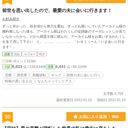
前世を思い出したので、最愛の夫に会いに行きます！
お好み焼き
ずっと辛かった。幼き頃から努力を重ね、ずっとお慕いしていたアーカイム様の
婚約者になった後も、アーカイム様はわたくしの従姉妹のマーガレットしか見て
いなかったから。だから精霊王様に頼んだ。アーカイム様をお慕いするわたくし
を全て消して下さい、と。 ……。 …………。 「レオくぅーん！いま会いに行き
ます！」
恋愛
完結
ｼｮｰﾄｼｮｰﾄ
R15
24h.ポイント
113pt
9,833
4,441
位 / 228,634件
位 / 66,324件
小説
恋愛
恋愛
異世界
美醜逆転
ギャグ
前世の夫に会いに行く
性格の悪い主人公
なんちゃってシリアス
文字数 4,759
最終更新日 2022.01.10
登録日 2022.01.10
20
お気に入り追加
960