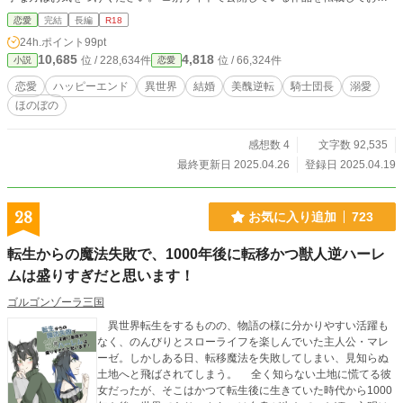
ます。 🔳2025.4.24 HOT女性向けランキング2位になりました。ありがとうござ
恋愛
完結
長編
R18
います。
24h.ポイント
99pt
10,685
4,818
位 / 228,634件
位 / 66,324件
小説
恋愛
恋愛
ハッピーエンド
異世界
結婚
美醜逆転
騎士団長
溺愛
ほのぼの
感想数 4
文字数 92,535
最終更新日 2025.04.26
登録日 2025.04.19
28
お気に入り追加
723
転生からの魔法失敗で、1000年後に転移かつ獣人逆ハーレ
ムは盛りすぎだと思います！
ゴルゴンゾーラ三国
異世界転生をするものの、物語の様に分かりやすい活躍も
なく、のんびりとスローライフを楽しんでいた主人公・マレ
ーゼ。しかしある日、転移魔法を失敗してしまい、見知らぬ
土地へと飛ばされてしまう。 全く知らない土地に慌てる彼
女だったが、そこはかつて転生後に生きていた時代から1000