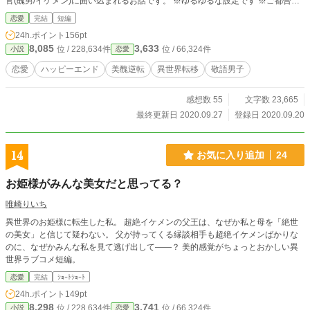
官(醜男/イケメン)に囲い込まれるお話です。 ※ゆるゆるな設定です ※ご都合主
義 ※感想欄はほとんど公開してます。
恋愛
完結
短編
24h.ポイント
156pt
8,085
3,633
位 / 228,634件
位 / 66,324件
小説
恋愛
恋愛
ハッピーエンド
美醜逆転
異世界転移
敬語男子
感想数 55
文字数 23,665
最終更新日 2020.09.27
登録日 2020.09.20
14
お気に入り追加
24
お姫様がみんな美女だと思ってる？
唯崎りいち
異世界のお姫様に転生した私。 超絶イケメンの父王は、なぜか私と母を「絶世
の美女」と信じて疑わない。 父が持ってくる縁談相手も超絶イケメンばかりな
のに、なぜかみんな私を見て逃げ出して――？ 美的感覚がちょっとおかしい異
世界ラブコメ短編。
恋愛
完結
ｼｮｰﾄｼｮｰﾄ
24h.ポイント
149pt
8,298
3,741
位 / 228,634件
位 / 66,324件
小説
恋愛