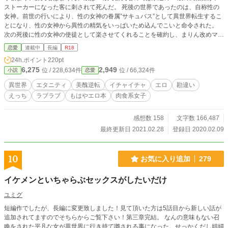
ストーカーになった客に刺されて死んだ。 死後の世界であったのは、自称性の
女神。前世の行いにより、性の女神の眷属”サキュバス”として異世界転生するこ
とになり、性の女神から異性の精気をいっぱいため込んでこいと命令された。
次の死後に性の女神の使徒として楽させてくれることを確約し、まりん改めマリ
リンは決意する。 決意のもとサキュバスとなり転生した先は、なんと男の美醜
恋愛
連載中
長編
R18
が逆転した世界だった！ 男の精力を取るという今世の使命があるマリリン
24h.ポイント
220pt
は、異世界のブス（イケメン）達を天国にイカせる！ 重婚が認められる世界
6,275
2,949
位 / 228,634件
位 / 66,324件
小説
恋愛
で、まりんは何人と結婚するのか、はたまた全員セフレで終わらせるのか！夜の
スポ根恋愛物語！ ※本番行為のある話には「*」がついています。 （「*」が
異世界
エタニティ
美醜逆転
イチャイチャ
エロ
勘違い
ついていないからR-18展開がないとは言っていない） ※ムーンライトノベルさ
えっち
ラブラブ
もはやエロ本
肉食系女子
んにも掲載してます。 エロ度：★★★★★
感想数 158
文字数 166,487
最終更新日 2021.02.28
登録日 2020.02.09
10
お気に入り追加
279
イケメンといちゃらぶセックスがしたいだけ
ユミグ
短編作でしたが、長編に変更致しました！見て頂いた方は5話目から新しい話が
追加されてますのでそちらからご覧下さい！第三章完結。 なんの意味もない召
喚をされた平凡な女が異世界に行き持て囃される事になった。せっかくだし娼婦