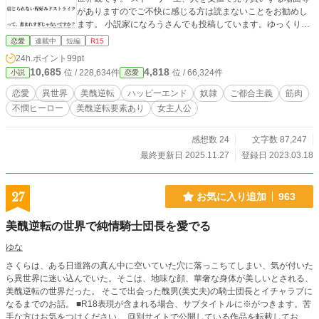
がありますのでご不快に感じる方は読まないことをお勧めし
ます。 小説家になろうさんでも投稿しています。ゆっくり更
新です。
恋愛
連載中
短編
R15
24h.ポイント
99pt
10,685
4,818
位 / 228,634件
位 / 66,324件
小説
恋愛
恋愛
異世界
美醜逆転
ハッピーエンド
奴隷
ご都合主義
筋肉
不憫ヒーロー
美醜逆転要素あり
女主人公
感想数 24
文字数 87,247
最終更新日 2025.11.27
登録日 2023.03.18
27
お気に入り追加
963
美醜逆転の世界で純情騎士団長を愛でる
ゆな
さくらは、ある日道路の真ん中に空いていた穴に落っこちてしまい、気が付いた
ら異世界に迷い込んでいた。そこは、地味な顔、華奢な身体が美しいとされる、
美醜逆転の世界だった。 そこで出会った醜男(美丈夫)の騎士団長とイチャラブに
なるまでのお話。 ■R18表現が含まれる場合、サブタイトルに※がつきます。苦
手な方はお気をつけください。 🔳別サイトで公開している作品を転載しており