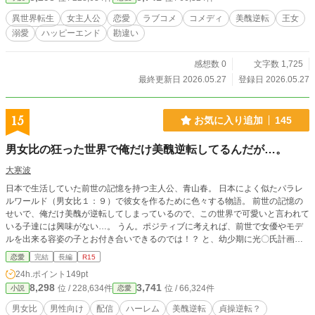
異世界転生
女主人公
恋愛
ラブコメ
コメディ
美醜逆転
王女
溺愛
ハッピーエンド
勘違い
感想数 0
文字数 1,725
最終更新日 2026.05.27
登録日 2026.05.27
15
お気に入り追加
145
男女比の狂った世界で俺だけ美醜逆転してるんだが…。
大寒波
日本で生活していた前世の記憶を持つ主人公、青山春。 日本によく似たパラレ
ルワールド（男女比１：９）で彼女を作るために色々する物語。 前世の記憶の
せいで、俺だけ美醜が逆転してしまっているので、この世界で可愛いと言われて
いる子達には興味がない…。 うん。ポジティブに考えれば、前世で女優やモデ
ルを出来る容姿の子とお付き合いできるのでは！？ と、幼少期に光〇氏計画を
実行しようとするも断念。 その後は勉強出来るのおもしれぇ！ 状態に陥り、
恋愛
完結
長編
R15
時が流れ大学に入学。 そこで義務を思い出し二十歳までに彼女が欲しい！いな
24h.ポイント
149pt
きゃしんどい！と配信を始めてみたり…。 大学の食堂で出会った美人とお近づ
8,298
3,741
位 / 228,634件
位 / 66,324件
小説
恋愛
きになろうとしたり…！ 作者が暗い話が嫌いなので、基本的に明るめの話構成
になってるはずです。
男女比
男性向け
配信
ハーレム
美醜逆転
貞操逆転？