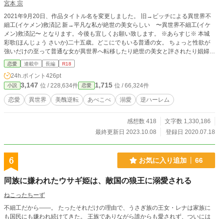
宮本 宗
2021年9月20日、作品タイトル名を変更しました。 旧→ビッチによる異世界不
細工(イケメン)救済記 新→平凡な私が絶世の美女らしい 〜異世界不細工(イケ
メン)救済記〜 となります。今後も宜しくお願い致します。 ※あらすじ※ 本城
彩歌(ほんじょう さいか)二十五歳。どこにでもいる普通の女。 ちょっと性欲が
強いだけの至って普通な女が異世界へ転移したり絶世の美女と評されたり娼婦に
なったり蔑まれている不細工(イケメン)たちに愛の手を差し伸べ、でろでろに愛
恋愛
連載中
長編
R18
されるという何番煎じなお話。 ※がっつりエロが入りますので苦手な方は読む
24h.ポイント
426pt
のをお止めください。 なろう様でもお話をアップしております。
3,147
1,715
位 / 228,634件
位 / 66,324件
小説
恋愛
恋愛
異世界
美醜逆転
あべこべ
溺愛
逆ハーレム
感想数 418
文字数 1,330,186
最終更新日 2023.10.08
登録日 2020.07.18
6
お気に入り追加
66
同族に嫌われたウサギ姫は、敵国の狼王に溺愛される
ねこったちーず
不細工だから――。 たったそれだけの理由で、うさぎ族の王女・レナは家族に
も国民にも嫌われ続けてきた。 王族でありながら誰からも愛されず、ついには