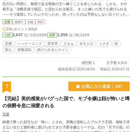
厄介払い同然に、敵国である狼族の王へ嫁ぐことを命じられる。 しかも、その
相手は「冷酷非道で残忍」と恐れられる狼王。 きっと嫁いだ先でも虐げられる
――そう覚悟していたレナだったが、待っていたのは予想もしない日々だった。
実は、美醜の価値観がまったく異なる狼族にとって、レナは誰もが見惚れるほど
恋愛
連載中
長編
R15
愛らしい存在だったのだ。 無表情で恐ろしいと噂の狼王は、レナを一目見た瞬
24h.ポイント
369pt
間から過保護になるほど溺愛し、国中の狼族も彼女を「かわいい」と甘やかして
3,647
1,956
位 / 228,634件
位 / 66,324件
小説
恋愛
いく。 愛されることに慣れていない内気なレナは、その優しさを素直に受け止
められず戸惑うばかり。 それでも、不器用ながらも真っすぐな狼王の愛に触
恋愛
ハッピーエンド
異世界
ざまぁ
女主人公
うさぎ
狼
れ、レナは少しずつ自分を取り戻していき... これは、同族には醜いと蔑まれたう
獣人
美醜逆転
虐げられるヒロイン
さぎ族の王女が、敵国で「世界一かわいいお妃様」として愛され、幸せを見つけ
ていく溺愛ファンタジー。
感想数 1
文字数 6,919
最終更新日 2026.08.04
登録日 2026.07.31
7
お気に入り追加
187
【完結】美的感覚がバグった国で、モブ令嬢は顔が怖いと噂
の侯爵令息に溺愛される
完菜
綺麗で整った顔立ちが「怖い」とされ、美醜が逆転したアルテラ王国。地味で冴
えない女だと婚約者に虐げられてきた子爵令嬢エリーナは、幻の『月下の花』の