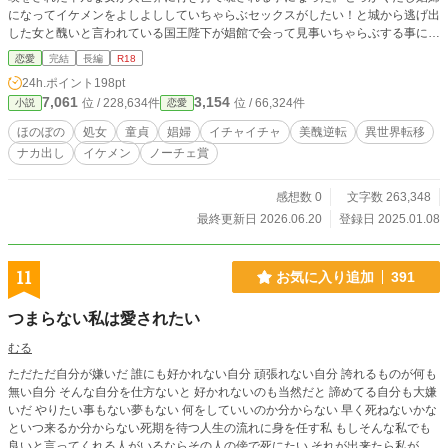
になってイケメンをよしよししていちゃらぶセックスがしたい！と城から逃げ出
した女と醜いと言われている国王陛下が娼館で会って見事いちゃらぶする事に成
功した。そんなオチなしストーリーです。美醜逆転
恋愛
完結
長編
R18
24h.ポイント
198pt
7,061
3,154
位 / 228,634件
位 / 66,324件
小説
恋愛
ほのぼの
処女
童貞
娼婦
イチャイチャ
美醜逆転
異世界転移
ナカ出し
イケメン
ノーチェ賞
感想数 0
文字数 263,348
最終更新日 2026.06.20
登録日 2025.01.08
11
お気に入り追加
391
つまらない私は愛されたい
むる
ただただ自分が嫌いだ 誰にも好かれない自分 頑張れない自分 誇れるものが何も
無い自分 そんな自分を仕方ないと 好かれないのも当然だと 諦めてる自分も大嫌
いだ やりたい事もない夢もない 何をしていいのか分からない 早く死ねないかな
といつ来るか分からない死期を待つ人生の流れに身を任す私 もしそんな私でも
良いと言ってくれる人がいるならその人の傍で死にたい それが出来たら私が生