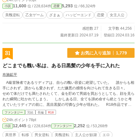
24h.ポイント
85pt
詈雑言吐きまくる名も無きブサモブ(由利視点では超絶美形)。 確かこのモブ君、
11,600
5,293
位 / 228,634件
位 / 66,324件
小説
恋愛
ヒロインを虐めたとかでゲームの前半に学校を退学させたられたよね? 学校を卒
業しないと貴族とは認められないこの世界で、果たして攻略対象者、ヒロインか
美醜逆転
乙女ゲーム
ざまぁ
ハッピーエンド
恋愛
女主人公
ら婚約者を守れるのか!? 良識のある口の悪いモブ(超絶美形)な婚約者と、絶世の
美女(地味な日本人顔)主人公との、ざまぁありの美醜逆転ラブファンタジー。 ※
感想数 27
文字数 44,256
この作品は、『小説家になろう』でも掲載しています。
最終更新日 2024.07.19
登録日 2024.03.16
31
お気に入り追加
1,779
どこまでも醜い私は、ある日黒髪の少年を手に入れた
布施鉱平
A級冒険者であるリディアは、自らの醜い容姿に絶望していた。 誰からも相
手にされず、誰からも愛されず、ただ嫌悪の感情を向けられて生きる日々。
せめて体だけでも満たされたくて、金を貯めて男娼を買おうとしても、顔を見ら
れた瞬間に吐かれてしまう。 しかしある日、全てを諦め命すら絶とうかと考
えていたリディアの前に、黒目黒髪の可憐な少年が現れた。 R18作品です。
ノクターン、ハーメルン、ピクシブにも投稿。
ファンタジー
完結
長編
R18
24h.ポイント
78pt
12,445
2,252
位 / 228,634件
位 / 53,268件
小説
ファンタジー
異世界
転移
男女逆転
美醜逆転
主人公が奴隷
エロ