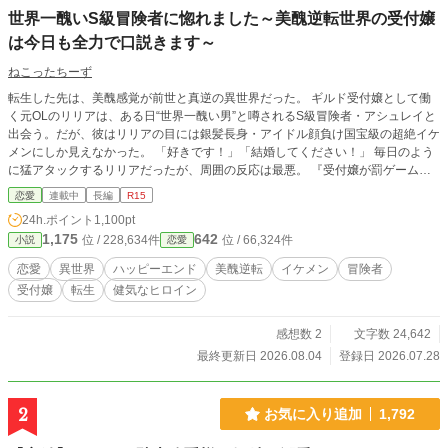
世界一醜いS級冒険者に惚れました～美醜逆転世界の受付嬢
は今日も全力で口説きます～
ねこったちーず
転生した先は、美醜感覚が前世と真逆の異世界だった。 ギルド受付嬢として働
く元OLのリリアは、ある日“世界一醜い男”と噂されるS級冒険者・アシュレイと
出会う。だが、彼はリリアの目には銀髪長身・アイドル顔負け国宝級の超絶イケ
メンにしか見えなかった。 「好きです！」「結婚してください！」 毎日のよう
に猛アタックするリリアだったが、周囲の反応は最悪。 『受付嬢が罰ゲームで
醜男をからかっている』と噂され、当のアシュレイ本人には「馬鹿にしているの
恋愛
連載中
長編
R15
か？お前みたいな性格の悪い女が一番嫌いだ」とまったく信じてくれない挙句、
24h.ポイント
1,100pt
嫌われる末路！ しかし、リリアだけは知っていた。彼が誰よりも優しく、不器
1,175
642
位 / 228,634件
位 / 66,324件
小説
恋愛
用で、孤独な人間だということを。 やがて彼女の真っ直ぐな想いは、氷のよう
に閉ざされていたアシュレイの心を少しずつ溶かしていく。 ――そして気づけ
恋愛
異世界
ハッピーエンド
美醜逆転
イケメン
冒険者
ば、“世界一醜い”はずのS級冒険者は、リリアを誰にも渡したくないほど執着す
受付嬢
転生
健気なヒロイン
るようになっていて……？ 美醜感覚が逆転した世界で始まる、勘違いだらけの
溺愛ラブコメ！ 毎日更新中！
感想数 2
文字数 24,642
最終更新日 2026.08.04
登録日 2026.07.28
2
お気に入り追加
1,792