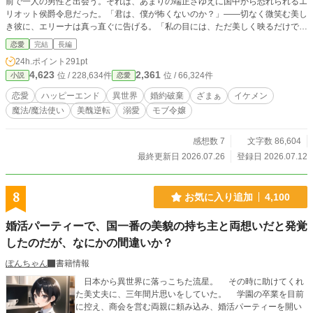
前で一人の男性と出会う。それは、あまりの端正さゆえに国中から恐れられるエ
リオット侯爵令息だった。「君は、僕が怖くないのか？」――切なく微笑む美し
き彼に、エリーナは真っ直ぐに告げる。「私の目には、ただ美しく映るだけで
す」。歪んだ世界で紡がれる、優しき二人の逆転シンデレラストーリー。完結確
恋愛
完結
長編
約 他投稿サイトにも配信中
24h.ポイント
291pt
4,623
2,361
位 / 228,634件
位 / 66,324件
小説
恋愛
恋愛
ハッピーエンド
異世界
婚約破棄
ざまぁ
イケメン
魔法/魔法使い
美醜逆転
溺愛
モブ令嬢
感想数 7
文字数 86,604
最終更新日 2026.07.26
登録日 2026.07.12
8
お気に入り追加
4,100
婚活パーティーで、国一番の美貌の持ち主と両想いだと発覚
したのだが、なにかの間違いか？
ぽんちゃん
書籍情報
日本から異世界に落っこちた流星。 その時に助けてくれ
た美丈夫に、三年間片思いをしていた。 学園の卒業を目前
に控え、商会を営む両親に頼み込み、婚活パーティーを開い