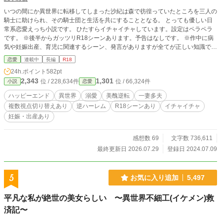
いつの間にか異世界に転移してしまった沙紀は森で彷徨っていたところを三人の
騎士に助けられ、その騎士団と生活を共にすることとなる。 とっても優しい日
常系恋愛えっち小説です。 ひたすらイチャイチャしています。設定はペラペラ
です。 ※後半からガッツリR18シーンあります。予告はなしです。 ※作中に病
気や妊娠出産、育児に関連するシーン、発言がありますが全てが正しい知識では
ありません。現実と近い部分もありますが、あくまでフィクションとしてお楽し
恋愛
連載中
長編
R18
みください。 本編は完結済みですが続編と番外編を連載中です。 話のほとんど
24h.ポイント
582pt
が一話で区切りついてますが、一部長いお話は何話かに分けています。 番外編
2,343
1,301
位 / 228,634件
位 / 66,324件
小説
恋愛
は時系列、リクエスト関係なく投稿順になっています。また、本編、続編に関係
するものなので、現在投稿済みのお話を読み終わってからをお勧めします。 誤
ハッピーエンド
異世界
溺愛
美醜逆転
一妻多夫
字脱字修正、多少の内容改変を行っております。都合によりタイトルも変えたり
複数視点切り替えあり
逆ハーレム
R18シーンあり
イチャイチャ
しています。ご了承ください。 感想のネタバレ防止機能を後になって知った為
妊娠・出産あり
この作品には付けておりません。ネタバレが怖い方は薄目で見てください。ｽﾐﾏｾ
ﾝ…
感想数 69
文字数 736,611
最終更新日 2026.07.29
登録日 2024.07.09
5
お気に入り追加
5,497
平凡な私が絶世の美女らしい 〜異世界不細工(イケメン)救
済記〜