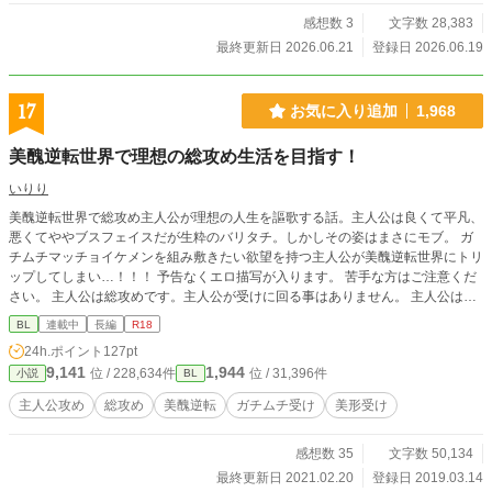
感想数 3
文字数 28,383
最終更新日 2026.06.21
登録日 2026.06.19
17
お気に入り追加
1,968
美醜逆転世界で理想の総攻め生活を目指す！
いりり
美醜逆転世界で総攻め主人公が理想の人生を謳歌する話。主人公は良くて平凡、
悪くてややブスフェイスだが生粋のバリタチ。しかしその姿はまさにモブ。 ガ
チムチマッチョイケメンを組み敷きたい欲望を持つ主人公が美醜逆転世界にトリ
ップしてしまい…！！！ 予告なくエロ描写が入ります。 苦手な方はご注意くだ
さい。 主人公は総攻めです。主人公が受けに回る事はありません。 主人公はガ
チムチイケメンに弱く、隙あらば抱いていく性格です。 最初のプロローグに主
BL
連載中
長編
R18
人公×モブ描写あります。 性描写がある話には※を付けています。
24h.ポイント
127pt
9,141
1,944
位 / 228,634件
位 / 31,396件
小説
BL
主人公攻め
総攻め
美醜逆転
ガチムチ受け
美形受け
感想数 35
文字数 50,134
最終更新日 2021.02.20
登録日 2019.03.14