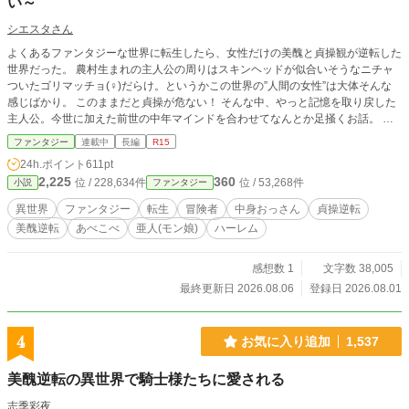
い～
シエスタさん
よくあるファンタジーな世界に転生したら、女性だけの美醜と貞操観が逆転した
世界だった。 農村生まれの主人公の周りはスキンヘッドが似合いそうなニチャ
ついたゴリマッチョ(♀)だらけ。というかこの世界の”人間の女性”は大体そんな
感じばかり。 このままだと貞操が危ない！ そんな中、やっと記憶を取り戻した
主人公。今世に加えた前世の中年マインドを合わせてなんとか足掻くお話。 気
が付いたらその内周囲が亜人(モン娘)だらけになってる。
ファンタジー
連載中
長編
R15
24h.ポイント
611pt
2,225
360
位 / 228,634件
位 / 53,268件
小説
ファンタジー
異世界
ファンタジー
転生
冒険者
中身おっさん
貞操逆転
美醜逆転
あべこべ
亜人(モン娘)
ハーレム
感想数 1
文字数 38,005
最終更新日 2026.08.06
登録日 2026.08.01
4
お気に入り追加
1,537
美醜逆転の異世界で騎士様たちに愛される
志季彩夜