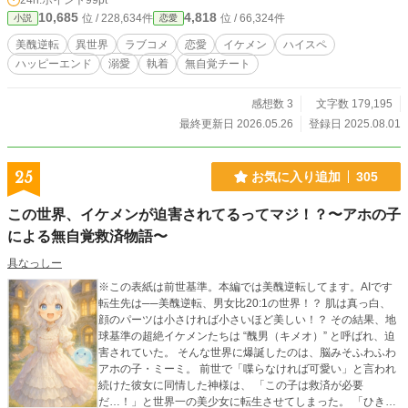
24h.ポイント
99pt
10,685
4,818
位 / 228,634件
位 / 66,324件
小説
恋愛
美醜逆転
異世界
ラブコメ
恋愛
イケメン
ハイスペ
ハッピーエンド
溺愛
執着
無自覚チート
感想数 3
文字数 179,195
最終更新日 2026.05.26
登録日 2025.08.01
25
お気に入り追加
305
この世界、イケメンが迫害されてるってマジ！？〜アホの子
による無自覚救済物語〜
具なっしー
※この表紙は前世基準。本編では美醜逆転してます。AIです
転生先は──美醜逆転、男女比20:1の世界！？ 肌は真っ白、
顔のパーツは小さければ小さいほど美しい！？ その結果、地
球基準の超絶イケメンたちは “醜男（キメオ）” と呼ばれ、迫
害されていた。 そんな世界に爆誕したのは、脳みそふわふわ
アホの子・ミーミ。 前世で「喋らなければ可愛い」と言われ
続けた彼女に同情した神様は、 「この子は救済が必要
だ…！」と世界一の美少女に転生させてしまった。 「ひきわ