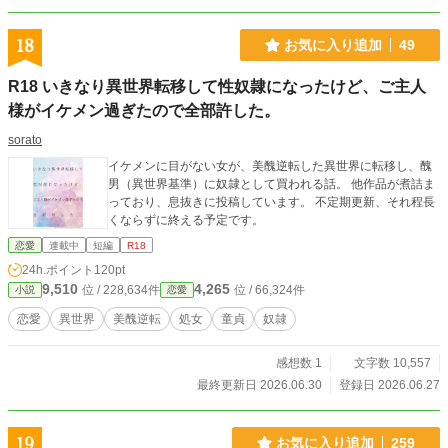
18
お気に入り追加
49
R18 いきなり異世界転移して性奴隷になったけど、ご主人
様がイケメン過ぎたので全部許した。
sorato
イケメンに目がない女が、美醜逆転した異世界に転移し、醜
男（異世界基準）に奴隷として買われる話。 他作品が煮詰ま
っており、息抜きに投稿しています。 不定期更新、それ程長
くならずに終える予定です。
恋愛
連載中
短編
R18
24h.ポイント
120pt
9,510
4,265
位 / 228,634件
位 / 66,324件
小説
恋愛
恋愛
異世界
美醜逆転
処女
童貞
奴隷
感想数 1
文字数 10,557
最終更新日 2026.06.30
登録日 2026.06.27
19
お気に入り追加
259