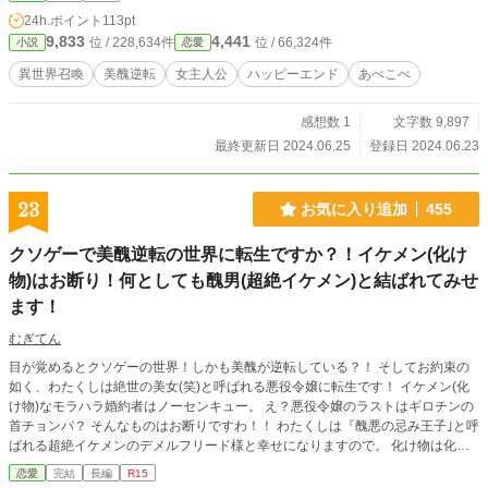
24h.ポイント
113pt
9,833
4,441
位 / 228,634件
位 / 66,324件
小説
恋愛
異世界召喚
美醜逆転
女主人公
ハッピーエンド
あべこべ
感想数 1
文字数 9,897
最終更新日 2024.06.25
登録日 2024.06.23
23
お気に入り追加
455
クソゲーで美醜逆転の世界に転生ですか？！イケメン(化け
物)はお断り！何としても醜男(超絶イケメン)と結ばれてみせ
ます！
むぎてん
目が覚めるとクソゲーの世界！しかも美醜が逆転している？！ そしてお約束の
如く、わたくしは絶世の美女(笑)と呼ばれる悪役令嬢に転生です！ イケメン(化
け物)なモラハラ婚約者はノーセンキュー。 え？悪役令嬢のラストはギロチンの
首チョンパ？ そんなものはお断りですわ！！ わたくしは『醜悪の忌み王子｣と呼
ばれる超絶イケメンのデメルフリード様と幸せになりますので。 化け物は化け
物同士仲良くやってくださいな。 そして勝手に自滅するがよろしいわ！ オーッ
恋愛
完結
長編
R15
ホッホッ！！ それでは化け物のみなさま、アデュ～！ 元気なポジティブヤンデ