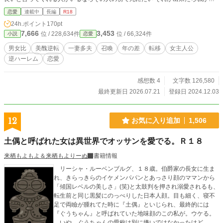
まれてきた理由も 少しはあるんじゃないかと思った 神様…私は何の為に生まれ
恋愛
連載中
長編
R18
たのでしょう ※主人公流れに身を任せて生きてます ※シリアスではありませ
24h.ポイント
170pt
ん。多分 セリフ多めかと思いますが 皆様の想像力で助けてください…
7,666
3,453
位 / 228,634件
位 / 66,324件
小説
恋愛
男女比
美醜逆転
一妻多夫
召喚
年の差
転移
女主人公
逆ハーレム
恋愛
感想数 4
文字数 126,580
最終更新日 2026.07.21
登録日 2024.12.03
12
お気に入り追加
1,506
土偶と呼ばれた女は異世界でオッサンを愛でる。Ｒ１８
来栖もよもよ＆来栖もよりーぬ
書籍情報
リーシャ・ルーベンブルグ、１８歳。伯爵家の長女に生ま
れ、きらっきらのイケメンパパンとあっさり顔のママンから
「傾国レベルの美しさ」(笑)と太鼓判を押され溺愛されるも、
転生前と同じ黒髪にのっぺりした日本人顔。目も細く、寝不
足で両瞼が腫れてた時に『土偶』といじられ、最終的には
『ぐうちゃん』と呼ばれていた地味顔のこの私が。ウケる。
いや、ぐうちゃんの愛称は別に嫌いではなかったけど。