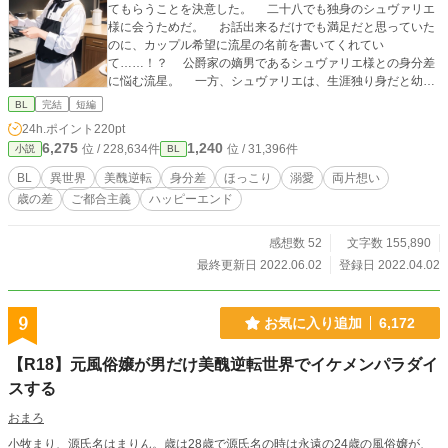
てもらうことを決意した。 二十八でも独身のシュヴァリエ
様に会うためだ。 お話出来るだけでも満足だと思っていた
のに、カップル希望に流星の名前を書いてくれてい
て……！？ 公爵家の嫡男であるシュヴァリエ様との身分差
に悩む流星。 一方、シュヴァリエは、生涯独り身だと幼い
頃より結婚は諦めていた。 大商会の美人で有名な息子であ
BL
完結
短編
り、密かな想い人からのアプローチに、戸惑いの連続。 公
24h.ポイント
220pt
爵夫人の座が欲しくて擦り寄って来ていると思っていたが、
6,275
1,240
位 / 228,634件
位 / 31,396件
小説
BL
会話が噛み合わない。 天然なのだと思っていたが、なにか
がおかしいと気付く。 容姿にコンプレックスを持つ人々
BL
異世界
美醜逆転
身分差
ほっこり
溺愛
両片想い
が、異世界人に愛される物語。 女性は三割に満たない世
歳の差
ご都合主義
ハッピーエンド
界。 同性婚が当たり前。 美人な異世界人は妊娠できま
す。 ご都合主義。
感想数 52
文字数 155,890
最終更新日 2022.06.02
登録日 2022.04.02
9
お気に入り追加
6,172
【R18】元風俗嬢が男だけ美醜逆転世界でイケメンパラダイ
スする
おまろ
小牧まり、源氏名はまりん。歳は28歳で源氏名の時は永遠の24歳の風俗嬢が、