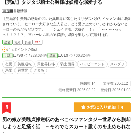
【完結】タジタジ騎士公爵様は妖精を溺愛する
雨香
書籍情報
【完結済】美醜の感覚のズレた異世界に落ちたリリがスパダリイケメン達に溺愛
されていく。 ヒーロー大好きな主人公と、どう受け止めていいかわからないヒ
ーローのもだもだ話です。 「シェイド様、大好き！！」 「〜〜〜〜っっ
っ！！？？？」 逆ハーレム風の過保護な溺愛を楽しんで頂ければ。
恋愛
完結
長編
R15
24h.ポイント
745pt
1,799
1,019
位 / 228,634件
位 / 66,324件
小説
恋愛
恋愛
美醜逆転
異世界転移
騎士団長
ハッピーエンド
スパダリ
溺愛
異世界
ざまあ
感想数 14
文字数 205,112
最終更新日 2025.03.22
登録日 2025.01.08
3
お気に入り追加
4
男の娘が美醜貞操逆転のあべこべファンタジー世界から脱却
しようと足掻く話 ～それでもスカート履くのを止められな