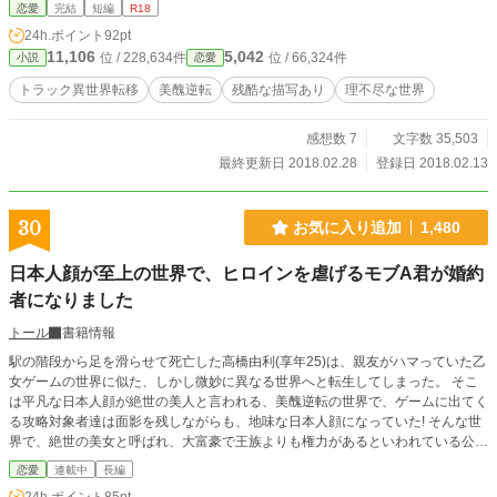
ーンライトノベルスさんにも投稿しています。
恋愛
完結
短編
R18
24h.ポイント
92pt
11,106
5,042
位 / 228,634件
位 / 66,324件
小説
恋愛
トラック異世界転移
美醜逆転
残酷な描写あり
理不尽な世界
感想数 7
文字数 35,503
最終更新日 2018.02.28
登録日 2018.02.13
30
お気に入り追加
1,480
日本人顔が至上の世界で、ヒロインを虐げるモブA君が婚約
者になりました
トール
書籍情報
駅の階段から足を滑らせて死亡した高橋由利(享年25)は、親友がハマっていた乙
女ゲームの世界に似た、しかし微妙に異なる世界へと転生してしまった。 そこ
は平凡な日本人顔が絶世の美人と言われる、美醜逆転の世界で、ゲームに出てく
る攻略対象者達は面影を残しながらも、地味な日本人顔になっていた! そんな世
界で、絶世の美女と呼ばれ、大富豪で王族よりも権力があるといわれている公爵
家の跡取り娘として転生した由利だったが、まさかの悪役令嬢だった?! しか
恋愛
連載中
長編
し、悪役令嬢のフラグを折る運命の相手(婚約者)が現れる。それはヒロインに罵