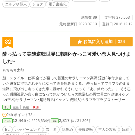
エルフや獣人
ショタ
電子書籍化
感想数 89
文字数 275,553
最終更新日 2023.07.13
登録日 2018.12.12
32
お気に入り追加
324
酔っ払って美醜逆転世界に転移~かっこ可愛い恋人見つけま
した~
もちもち太郎
顔、スタイル、仕事 全てが至って普通のサラリーマン高野 涼は3年付き合って
いた彼女に浮気されヤケになって酒を飲みまくる。 酔っ払ってフラフラのまま
道路に飛び出し走ってきた車に轢かれそうになって 「あ、終わった。」 そう思
った瞬間視界が真っ白になって気がついたら美醜逆転の異世界に!? 超絶イケメ
ン(平凡)サラリーマン×超絶醜男(イケメン虎獣人)のラブラブラブストーリー
BL
完結
長編
R18
24h.ポイント
78pt
12,445
2,817
位 / 228,634件
位 / 31,396件
小説
BL
BL
ハッピーエンド
異世界
総攻め
美醜逆転
主人公攻め
執着