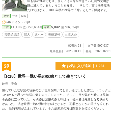
年も後の世界であり、さらには自身が生きていた頃の文明は
既に滅んでいるということを知る。 そして、実は転移魔法
だけではなく、1000年後の世界で『嫁』として召喚された事
実が判明し、召喚した相手たちと婚姻関係を結ぶこととな
恋愛
完結
長編
る。 人懐っこく明るい蛇獣人に、かつての文明に入れ込む
24h.ポイント
92pt
兎獣人、なかなか心を開いてくれない狐獣人、そして本物の
11,106
5,042
位 / 228,634件
位 / 66,324件
小説
恋愛
狼のような狼獣人。この時代では『モテない』と言われてい
るらしい四人組は、マレーゼからしたらとてつもない美形た
異類婚姻譚
獣人
逆ハー
美醜逆転
女主人公
ちだった。 1000年前に戻れないことを諦めつつも、1000
年後のこの時代で新たに生きることを決めるマレーゼ。 異
感想数 28
文字数 597,637
世界転生&転移に巻き込まれたマレーゼが、1000年後の世界
でスローライフを送ります！ 【この作品は逆ハーレムものと
最終更新日 2025.10.12
登録日 2020.02.01
なっております。最終的に一人に絞られるのではなく、四人
同時に結ばれますのでご注意ください】 【この作品は『小説
家になろう』『カクヨム』『Pixiv』にも掲載しています】
29
お気に入り追加
1,231
【R18】世界一醜い男の奴隷として生きていく
鈴元 香奈
憧れていた幼馴染の容赦のない言葉を聞いてしまい逃げ出した杏は、トラックと
ぶつかると思った途端に気を失ってしまった。 そして、目が覚めた時には見知
らぬ森に立っていた。 その森は禁戒の森と呼ばれ、侵入者は死罪となる決まり
があった。 杏は世界一醜い男の性奴隷となるか、死罪となるかの選択を迫られ
た。 性的表現が含まれています。十八歳未満の方は閲覧をお控えください。 ム