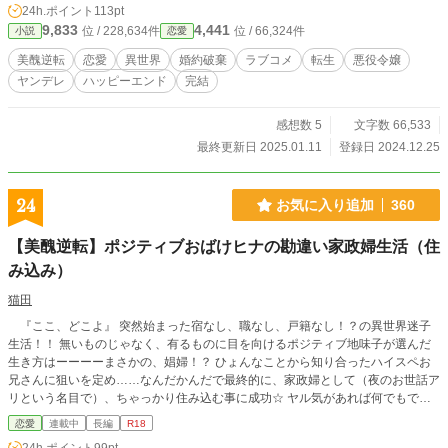
24h.ポイント
113pt
レの主人公と拗らせネガティブヤンデレのヒーローが織りなす恋物語。 ほぼコ
9,833
4,441
位 / 228,634件
位 / 66,324件
小説
恋愛
メディ、時々シリアス。 ※ヒーローはのぞき魔でストーカーで変態のお触りマ
ンです。(イケメン無罪) 現実世界ではタイーホされますのでご注意を(笑)
美醜逆転
恋愛
異世界
婚約破棄
ラブコメ
転生
悪役令嬢
ヤンデレ
ハッピーエンド
完結
感想数 5
文字数 66,533
最終更新日 2025.01.11
登録日 2024.12.25
24
お気に入り追加
360
【美醜逆転】ポジティブおばけヒナの勘違い家政婦生活（住
み込み）
猫田
『ここ、どこよ』 突然始まった宿なし、職なし、戸籍なし！？の異世界迷子
生活！！ 無いものじゃなく、有るものに目を向けるポジティブ地味子が選んだ
生き方はーーーーまさかの、娼婦！？ ひょんなことから知り合ったハイスペお
兄さんに狙いを定め……なんだかんだで最終的に、家政婦として（夜のお世話ア
リという名目で）、ちゃっかり住み込む事に成功☆ ヤル気があれば何でもでき
る！！を地で行く前向き女子と文句無しのハイスペ醜男（異世界基準）との、思
恋愛
連載中
長編
R18
い込み、勘違い山盛りの異文化交流が今、始まる……