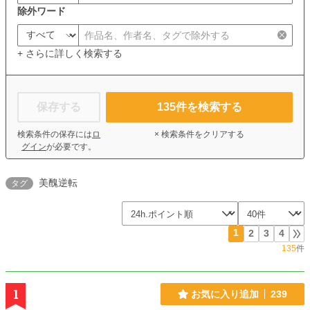
除外ワード
+ さらに詳しく検索する
保存する
135
件を検索する
検索条件の保存には
ロ
× 検索条件をクリアする
グイン
が必要です。
美醜逆転
タグ
1
2
3
4
135
件
1
お気に入り追加
239