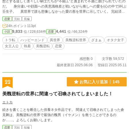
想とする逞しく凛々しい騎士たちが"不細工"と蔑まれて不遇に虐げられていたの
だ。 身分違いや顔面への美意識格差と戦いながら推しへの愛を(心の中で)叫ぶ
壬生子。 異世界で誰も想像しなかった愛の形を世界に示していく。​​​​​​​​​​​​​​​​ 完結済
み、定期的にアップしていく予定です。 完全に作者の架空世界観なのでご都合
恋愛
完結
長編
主義や趣味が偏ります、ご注意ください。 作者の作品の中ではだいぶコメディ
24h.ポイント
113pt
色が強いです。 誤字脱字誤用ありましたらご指摘ください、修正いたします。
9,833
4,441
位 / 228,634件
位 / 66,324件
小説
恋愛
なろうにもアップ予定です。
トラ転
ハッピーエンド
異世界
美醜逆転世界
ざまぁ
オタク女子
女主人公
執着
美醜逆転
恋愛
感想数 0
文字数 59,572
最終更新日 2025.06.06
登録日 2025.05.11
22
お気に入り追加
145
美醜逆転の世界に間違って召喚されてしまいました！
エトカ
続きを書くことを断念した供養ネタ作品です。 間違えて召喚されてしまった倉
見舞は、美醜逆転の世界で最強の醜男（イケメン）を救うことができるの
か……。よろしくお願いします。
恋愛
完結
短編