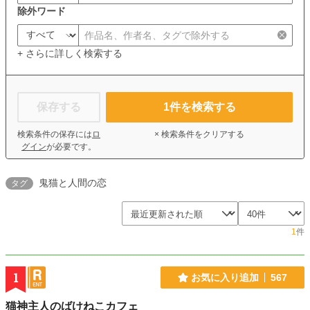
除外ワード
+ さらに詳しく検索する
保存する
1
件を検索する
検索条件の保存には
ロ
× 検索条件をクリアする
グイン
が必要です。
鬼猫と人間の恋
タグ
1
件
1
お気に入り追加
567
猫神主人のばけねこカフェ