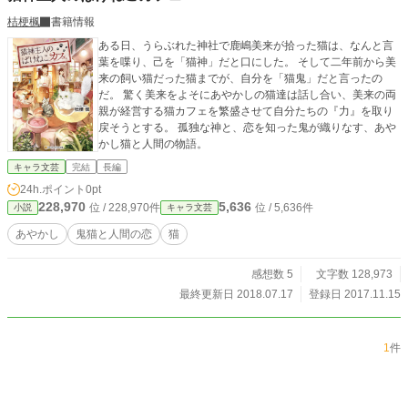
桔梗楓
書籍情報
ある日、うらぶれた神社で鹿嶋美来が拾った猫は、なんと言
葉を喋り、己を「猫神」だと口にした。 そして二年前から美
来の飼い猫だった猫までが、自分を「猫鬼」だと言ったの
だ。 驚く美来をよそにあやかしの猫達は話し合い、美来の両
親が経営する猫カフェを繁盛させて自分たちの『力』を取り
戻そうとする。 孤独な神と、恋を知った鬼が織りなす、あや
かし猫と人間の物語。
キャラ文芸
完結
長編
24h.ポイント
0pt
228,970
5,636
位 / 228,970件
位 / 5,636件
小説
キャラ文芸
あやかし
鬼猫と人間の恋
猫
感想数 5
文字数 128,973
最終更新日 2018.07.17
登録日 2017.11.15
1
件