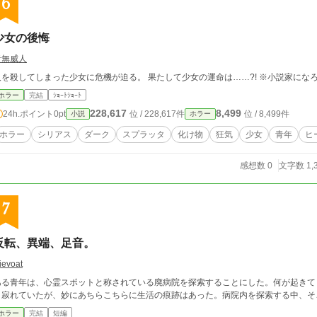
6
少女の後悔
音無威人
人を殺してしまった少女に危機が
ホラー
完結
ｼｮｰﾄｼｮｰﾄ
228,617
8,499
24h.ポイント
0pt
位 / 228,617件
位 / 8,499件
小説
ホラー
ホラー
シリアス
ダーク
スプラッタ
化け物
狂気
少女
青年
ヒ
感想数 0
文字数 1,
7
反転、異端、足音。
ievoat
ある青年は、心霊スポットと称されている廃病院を探索することにした。何が起きて
く寂れていたが、妙にあちらこちらに生活の痕跡はあった。病院内を探索する中、そ
ホラー
完結
短編