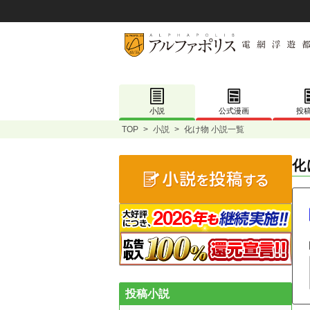
小説
公式漫画
投
TOP
>
小説
>
化け物 小説一覧
化
投稿小説