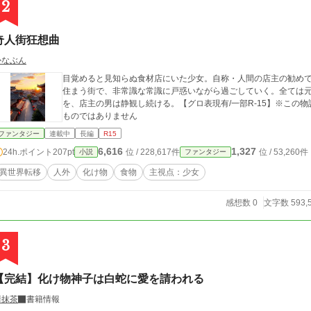
2
奇人街狂想曲
かなぶん
目覚めると見知らぬ食材店にいた少女。自称・人間の店主の勧め
住まう街で、非常識な常識に戸惑いながら過ごしていく。全ては
を、店主の男は静観し続ける。【グロ表現有/一部R-15】※この
ものではありません
ファンタジー
連載中
長編
R15
6,616
1,327
24h.ポイント
207pt
位 / 228,617件
位 / 53,260件
小説
ファンタジー
異世界転移
人外
化け物
食物
主視点：少女
感想数 0
文字数 593,
3
【完結】化け物神子は白蛇に愛を請われる
華抹茶
書籍情報