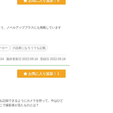
お気に入り追加
0
迫る。 果たして少女の運命は……?! ※小説家になろう、ノベルアッププラスにも掲載しています
ーロー
小説家になろうでも記載
324
最終更新日 2022.09.18
登録日 2022.09.18
お気に入り追加
1
も記録できるようにカメラを持って。中はひど
こで撮影者が見たものとは？