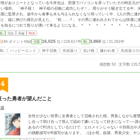
事情がありニートとなっている今井光は、部屋でパソコンを弄っていたその時足元が
ない場所。 「神子様！ 神子様の召喚に成功したぞ！」 周りがそう騒ぎ立てる中、
部屋に監禁され、途中から食事も水も与えられなくなり弱っていく中、1人の男に連
鱗と、縦に伸びた瞳孔が見えた。 「蛇……？」 その男に連れ出されてからは快適に
知るにつれて怒りが湧いて来るようになる。 ＊ ＊ ＊ ＊ ＊ ＊ ＊ 久しぶりの長編です。よろしくお願いします！ R-18
には※印つけてます。 ざまぁはありますが、それを強く求めている方には物足りな
BL
完結
長編
R18
16,025
3,868
24h.ポイント
49pt
位 / 228,617件
位 / 31,392件
小説
BL
BL
ハッピーエンド
神子召喚
先祖返り
化け物
嫌われ者
先祖返りの
感想数 50
文字数 135,
4
狂った勇者が望んだこと
夕露
女性が少ない世界に女勇者として召喚された桜。男装しながら復
し合って助け合って恨んで認めて嫌いになって好きになって──誰かが望んだ結末ま
あるのでR18としているだけで、エロメインじゃない ※別視点や
の残酷描写やR描写があります。 （ほか死、奴隷、男装少女、ヤ