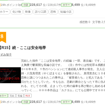
228,617
8,499
24h.ポイント
0pt
位 / 228,617件
位 / 8,499件
小説
ホラー
ホラー
化け物
映像
語り口調
恐怖
短編小説
感想数 0
文字数 2,
8
【R15】続・ここは安全地帯
なずみ智子
完結した拙作「ここは安全地帯」の続編（一部、過去編）です。 
え胸糞で鬱展開な長編小説です。 （注）作中には性犯罪＆残酷描写
０×６年８月、Ｙ市のペンションにて連続殺人事件が発生。 主人
姉・八窪真理恵（やくぼまりえ）を惨殺された。 真理恵含む１０
恐怖と謎につつまれたこの事件は、「被害者たち」と犯人である
日がたとうとしていた。 今もなお、悲劇の舞台となったＹ市に住み続け、２４才となった由真の元に、来訪者が現
れる。 そしてその夜、止まっていた時の歯車を再び動かし始める
っていく…… ※※※本作品は「カクヨム」にても公開中です※※※ 2016年12月31日 最終章―９― における登
場人物の台詞を一か所修正しました。
ホラー
完結
長編
R15
228,617
8,499
24h.ポイント
0pt
位 / 228,617件
位 / 8,499件
小説
ホラー