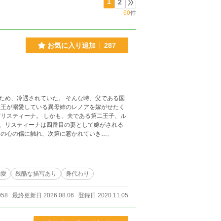
1
2
60
件
お気に入り追加
287
ため、冷遇されていた。 そんな時、父である国
父王が溺愛している異母姉のレノアを嫁がせたく
リスティーナ。 しかも、夫である第二王子、ル
、リスティーナは四番目の妻として嫁がされる
彼の心の傷に触れ、次第に惹かれていき…、
溺愛
残酷な描写あり
身代わり
958
最終更新日 2026.08.06
登録日 2020.11.05