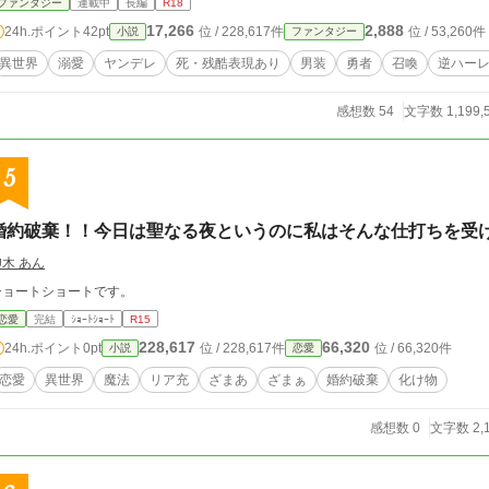
ファンタジー
連載中
長編
R18
17,266
2,888
24h.ポイント
42pt
位 / 228,617件
位 / 53,260件
小説
ファンタジー
異世界
溺愛
ヤンデレ
死・残酷表現あり
男装
勇者
召喚
逆ハー
感想数 54
文字数 1,199,
5
婚約破棄！！今日は聖なる夜というのに私はそんな仕打ちを受
仰木 あん
ショートショートです。
恋愛
完結
ｼｮｰﾄｼｮｰﾄ
R15
228,617
66,320
24h.ポイント
0pt
位 / 228,617件
位 / 66,320件
小説
恋愛
恋愛
異世界
魔法
リア充
ざまあ
ざまぁ
婚約破棄
化け物
感想数 0
文字数 2,