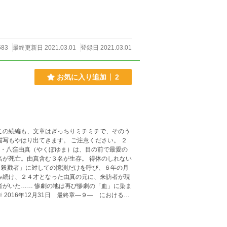
583
最終更新日 2021.03.01
登録日 2021.03.01
お気に入り追加
2
この続編も、文章はぎっちりミチミチで、そのう
もやはり出てきます。 ご注意ください。 ２
公・八窪由真（やくぼゆま）は、目の前で最愛の
名が死亡。由真含む３名が生存。 得体のしれない
「殺戮者」に対しての憶測だけを呼び、６年の月
者がいた…… 惨劇の地は再び惨劇の「血」に染ま