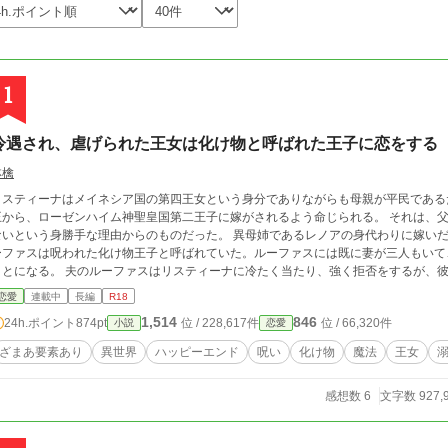
1
冷遇され、虐げられた王女は化け物と呼ばれた王子に恋をする
林檎
リスティーナはメイネシア国の第四王女という身分でありながらも母親が平民である
王から、ローゼンハイム神聖皇国第二王子に嫁がされるよう命じられる。 それは、
ないという身勝手な理由からのものだった。 異母姉であるレノアの身代わりに嫁いだ
ーファスは呪われた化け物王子と呼ばれていた。ルーファスには既に妻が三人もいて
ことになる。 夫のルーファスはリスティーナに冷たく当たり、強く拒否をするが、
恋愛
連載中
長編
R18
1,514
846
24h.ポイント
874pt
位 / 228,617件
位 / 66,320件
小説
恋愛
ざまあ要素あり
異世界
ハッピーエンド
呪い
化け物
魔法
王女
感想数 6
文字数 927,