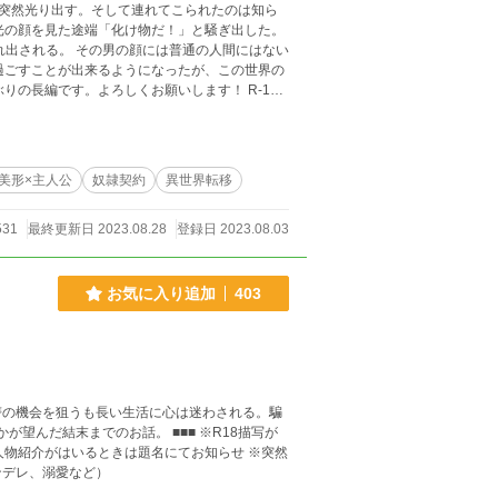
突然光り出す。そして連れてこられたのは知ら
光の顔を見た途端「化け物だ！」と騒ぎ出した。
れ出される。 その男の顔には普通の人間にはない
過ごすことが出来るようになったが、この世界の
いなどあると思います。ご注意ください。
美形×主人公
奴隷契約
異世界転移
531
最終更新日 2023.08.28
登録日 2023.08.03
お気に入り追加
403
讐の機会を狙うも長い生活に心は迷わされる。騙
でのお話。 ■■■ ※R18描写が
人物紹介がはいるときは題名にてお知らせ ※突然
ンデレ、溺愛など）