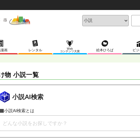
Web
稿漫画
レンタル
絵本ひろば
ビジ
コンテンツ大賞
け物 小説一覧
小説AI検索
小説AI検索とは