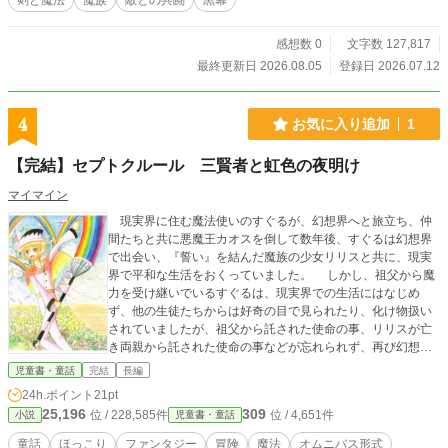
剣と魔法
魔族
敵との共闘
黒幕
感想数 0
文字数 127,817
最終更新日 2026.08.05
登録日 2026.07.12
4
お気に入り追加
1
【完結】セプトクルール 三賢者と虹色の夜明け
マイマイン
現実界に住む魔法使いのすぐるが、幻想界へと旅立ち、仲
間たちと共に悪魔王カオスを倒して数年後、すぐるは幻想界
で出会い、『誓い』を結んだ魔族の少女リリスと共に、現実
界で平和な生活をおくっていました。 しかし、祖父から魔
力を受け継いでいるすぐるは、現実界での生活にはなじめ
ず、他の生徒たちからは好奇の目で見られたり、化け物扱い
されていましたが、祖父から託された使命の事、リリスが亡
き両親から託された使命の事などが忘れられず、再び幻想界
へ旅立とうと決意をしたのでした。 『セプトクルール 超
児童書・童話
完結
長編
文明Sの野望』の正式な続編で、今回は主人公が三人で、それ
24h.ポイント
21pt
ぞれの物語を進んでいくことになります。
25,196
309
位 / 228,585件
位 / 4,651件
小説
児童書・童話
童話
ほっこり
ファンタジー
冒険
魔法
オムニバス形式