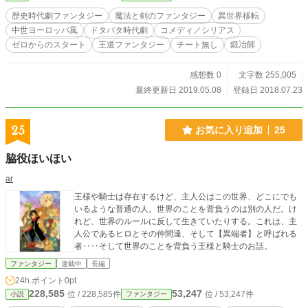
歴史時代劇ファンタジー
魔法と剣のファンタジー
異世界移転
中世ヨーロッパ風
ドタバタ時代劇
コメディ／シリアス
ゼロからのスタート
王道ファンタジー
チート無し
鍛冶師
感想数 0
文字数 255,005
最終更新日 2019.05.08
登録日 2018.07.23
25
お気に入り追加
25
脇役ほいほい
ar
王様や騎士は存在するけど、主人公はこの世界、どこにでも
いるような普通の人。世界のことを背負うのは別の人だ。け
れど、世界のルールに反して生きていたりする。これは、主
人公であるヒロとその仲間達、そして【異端者】と呼ばれる
者‥‥そして世界のことを背負う王様と騎士のお話。
ファンタジー
連載中
長編
24h.ポイント
0pt
228,585
53,247
位 / 228,585件
位 / 53,247件
小説
ファンタジー