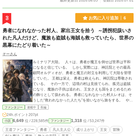
最終更新日 2026.08.05
登録日 2026.07.01
これは、花に愛された一人の少年が、世界の真実へ辿り着
く物語。
3
お気に入り追加
6
勇者になれなかった村人、家出王女を拾う ～誘拐犯扱いさ
れた凡人だけど、魔族も盗賊も海賊も救っていたら、世界の
黒幕にたどり着いた～
そーさん
ルミナリア大陸。 人々は、勇者が魔王を倒せば世界は平和
になると信じている。 しかし実際には、神託院とその最高
顧問オルディオが、勇者と魔王の対立を利用して大陸を管理
していた。 王都は栄え、勇者は称えられ、神託院は尊敬され
ている。 その一方で、辺境の村は見捨てられ、孤児は盗賊
になり、魔族の子供は追われ、王女さえも国をまとめるため
の飾りとして扱われる。 勇者になれなかった村人レオは、そ
うした“救われなかった人たち”を拾いながら旅をする。 やが
て彼の旅は、王女、盗賊、魔族、海賊、勇者、魔王までも巻
ファンタジー
連載中
長編
き込み、世界を管理する黒幕へと届いていく。
24h.ポイント
207pt
6,649
1,318
位 / 228,585件
位 / 53,247件
小説
ファンタジー
王道ファンタジー
勇者
凡人主人公
成り上がり
王女
冒険