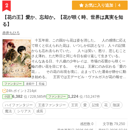
2
お気に入り追加
4
【花の王】愛か、忘却か。【花が咲く時、世界は真実を知
る】
赤井ちひろ
十五年前、この国から花は姿を消した。 人の感情に応え
て咲くと伝えられた花は、いつしか伝説となり、人々の記憶
からも忘れ去られていた。 人々は笑い、怒り、悲しむこと
さえ薄れ、ただ昨日と同じ今日を繰り返して生きている。
そんなある日、十八歳の少年レイは、市場の石畳から咲く一
輪の赤い花を目にする。 それは、王家にのみ伝わる「愛の
花」。 その花の出現を境に、止まっていた運命が静かに動
き始める。 王宮では王デービル・ヴァルガスが花の報せを
受け、王立植物園の科学者ベンハムは「これから先に起きる
ファンタジー
連載中
長編
のは、地獄かもしれません」と静かに告げる。 なぜ花は咲
24h.ポイント
214pt
いたのか。 なぜ今、この時だったのか。 そして、レイだ
6,382
1,224
位 / 228,585件
位 / 53,247件
小説
ファンタジー
けが知らない、自らの出生に隠された真実とは――。 花が
咲けば、失われた記憶も、封じられた感情も、やがて世界へ
ハイファンタジー
王道ファンタジー
王宮
愛
記憶
花
陰謀
戻ってくる。 それは救いなのか、それとも新たな悲劇の始
魔法
シリアス
成長
まりなのか。 王を信じる者。 王を憎む者。 世界を救
おうとした者。 世界を壊してしまった者。 それぞれの願
いが交差するとき、少年は世界の命運を左右する選択を迫ら
感想数 0
文字数 79,250
れる。 花が咲く時、世界は真実を知る。 愛か、忘却か。