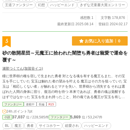
王道ファンタジー
幻想
ハッピーエンド
きずな児童書大賞エントリー
感想数 1
文字数 178,876
最終更新日 2025.08.14
登録日 2024.02.17
5
お気に入り追加
0
砂の散開星団～元魔王に拾われた闇堕ち勇者は寵愛で運命を
覆す～
瀬那つくてん(加賀谷イコ)
瞳に世界樹の種を宿して生まれた勇者 対となる魂を有する魔王もまた、その宝
玉を手にしていた 宝玉は触れた者の望みを叶える 魔王はその力を狙っていた 宝
玉は「相応しくない者」が触れるとマナを失い、世界樹から消失する それは選
ばれた人間の身体に宿り、復活の時を待つ 本来であれば、勇者の魂は覚醒する
はずではなかった 宝玉を生まれ持ったこと、対の魂である魔王が宝玉を有して
いたことで、勇者は戦いたくもないのに戦わなければならなくなった だが、勇
ファンタジー
連載中
長編
R15
者には、他に選択肢はなかった 自ら閉ざした勇者の運命は宝玉によって覆され
24h.ポイント
7pt
る 世界から捨てられた勇者を元魔王が拾う 元魔王は、対の魂を有する勇者を愛
37,037
5,869
位 / 228,585件
位 / 53,247件
小説
ファンタジー
するようになっていた すべてに失望していた勇者は、愛されることに慣れてい
なかった 宝玉は、最高神アーテルから最初の勇者アナスタシアへの贈り物だっ
BL
魔王
勇者
サイコホラー
総愛され
ハッピーエンド
た だが、果たしてそれは本当に贈り物だったのだろうか 【王道ファンタジー×