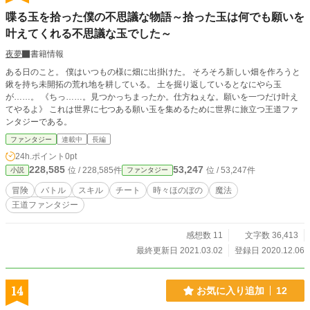
喋る玉を拾った僕の不思議な物語～拾った玉は何でも願いを
叶えてくれる不思議な玉でした～
夜夢
書籍情報
ある日のこと。 僕はいつもの様に畑に出掛けた。 そろそろ新しい畑を作ろうと
鍬を持ち未開拓の荒れ地を耕している。 土を掘り返しているとなにやら玉
が……。 《ちっ……。見つかっちまったか。仕方ねぇな。願いを一つだけ叶え
てやるよ》 これは世界に七つある願い玉を集めるために世界に旅立つ王道ファ
ンタジーである。
ファンタジー
連載中
長編
24h.ポイント
0pt
228,585
53,247
位 / 228,585件
位 / 53,247件
小説
ファンタジー
冒険
バトル
スキル
チート
時々ほのぼの
魔法
王道ファンタジー
感想数 11
文字数 36,413
最終更新日 2021.03.02
登録日 2020.12.06
14
お気に入り追加
12