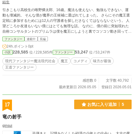
結生
引きこもり高校生の唯野憐太郎、16歳。魔法も使えない、勉強もできない、運
動も壊滅的。 そんな僕が魔界の王候補に選ばれてしまった。 さらにその魔王選
定戦に参加するためには12人の守護者を探しださなくてはならないという。 人
望どころか友達もいない僕にはとても無理な話。 なのに、僕の前に突如現れた
自称コンサルタントのプリムラは僕を魔王にしようと裏でコソコソ動き回ってい
るようで……。 魔王になりたくない僕と僕を魔王にしたいコンサルタントの2人
ファンタジー
連載中
長編
が送るちょっとカオスな日常×魔法バトルファンタジー。
24h.ポイント
0pt
228,585
53,247
位 / 228,585件
位 / 53,247件
小説
ファンタジー
現代ファンタジー魔法現代社会
魔王
コメディ
味方が最強
王道ファンタジー
感想数 0
文字数 40,792
最終更新日 2026.05.05
登録日 2026.05.01
17
お気に入り追加
5
竜の射手
ginsui
弓弾きと、記憶をなくした砂漠の少年との出会い。 太古の竜