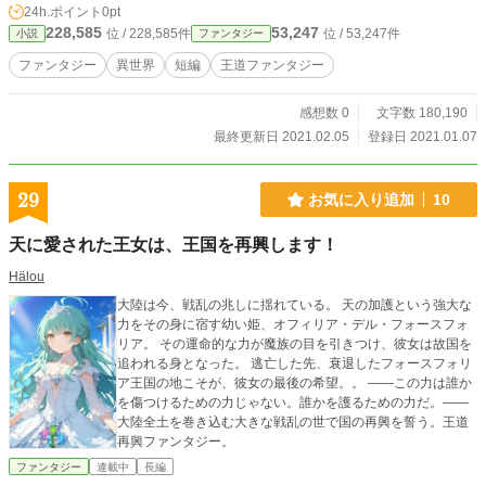
24h.ポイント
0pt
を続けていた。 「探し物・・・」 混沌とした各地を身一つで
228,585
53,247
位 / 228,585件
位 / 53,247件
小説
ファンタジー
歩き続けたが、一通の手紙が足を止めさせ彼の旅を終わらせ
たのだった。
ファンタジー
異世界
短編
王道ファンタジー
感想数 0
文字数 180,190
最終更新日 2021.02.05
登録日 2021.01.07
29
お気に入り追加
10
天に愛された王女は、王国を再興します！
Hälou
大陸は今、戦乱の兆しに揺れている。 天の加護という強大な
力をその身に宿す幼い姫、オフィリア・デル・フォースフォ
リア。 その運命的な力が魔族の目を引きつけ、彼女は故国を
追われる身となった。 逃亡した先、衰退したフォースフォリ
ア王国の地こそが、彼女の最後の希望。。 ――この力は誰か
を傷つけるための力じゃない。誰かを護るための力だ。――
大陸全土を巻き込む大きな戦乱の世で国の再興を誓う。王道
再興ファンタジー。
ファンタジー
連載中
長編