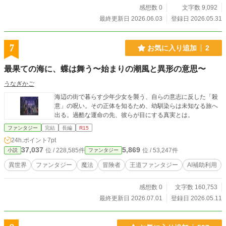
感想数 0
文字数 9,092
最終更新日 2026.06.03
登録日 2026.05.31
7
お気に入り追加
2
最果ての海に、蝶は舞う〜始まりの潮風と異形の意思〜
うなぎかご
海辺の街で暮らす少年少女を襲う、自らの意志に反した「殺
意」の呪い。その正体を知るため、幼馴染らは未知なる旅へ
出る。過酷な運命の先、彼らが目にする真実とは。
ファンタジー
完結
長編
R15
24h.ポイント
7pt
37,037
5,869
位 / 228,585件
位 / 53,247件
小説
ファンタジー
異世界
ファンタジー
魔法
冒険者
王道ファンタジー
AI補助利用
感想数 0
文字数 160,753
最終更新日 2026.07.01
登録日 2026.05.11