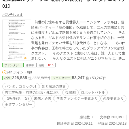
01】
ボス子ちゃま
前世の記憶を有する異世界人ーーニシジマ・ノボルは、冒
険者パーティー『暁の旅団』を結成して、二人の幼馴染と共
に王都マナガルムで路銀を稼ぐ日々を過ごしていた。 そん
なある日、ギルドの受付係のアランに仕事を紹介され、一発
奮起も兼ねてデカい仕事を引き受けることになる。 その仕
事の内容は、王都で噂になっていたブラックゴブリンの討伐
クエスト。 そのクエストに出掛けた者は、誰一人として生
還しない。 そんなクエストに挑んだニシジマたちは、勝利
を目前にアランと「籠の目の冒険者」に襲われ殺されてしま
ファンタジー
連載中
長編
R15
う。 絶望の最中ニシジマが次に目覚めるとーーそこは7年
24h.ポイント
0pt
後の未来の世界線。 それもターニャと言う見知らぬ少女に
228,585
53,247
位 / 228,585件
位 / 53,247件
小説
ファンタジー
転生を果たしていることに気が付いた。 王都では友人のカ
イト・スヴェンソンが、何故か現在の皇帝陛下となって生き
バンダナコミック01
剣と魔法の世界
ている。 「これは何か裏がある」 そう思ったターニャ（ニ
異世界転生・前世の記憶・死に戻り
復讐劇
ロボットバトル
シジマ）は、変わり果てた7年後の未来世界で、かつて起きた
TS転生(男→女)
未来と過去
学園ファンタジー要素あり
恋愛要素あり
7年前の事件の真相を解き明かす為、アランと籠の目の冒険者
王道ファンタジー
に復讐を誓う。 これは一人の男の奪われた人生と。 ーー
世界を賭けた復讐と逆転の物語。
感想数 0
文字数 203,391
最終更新日 2024.09.11
登録日 2024.08.18