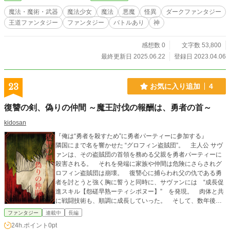
魔法・魔術・武器
魔法少女
魔法
悪魔
怪異
ダークファンタジー
王道ファンタジー
ファンタジー
バトルあり
神
感想数 0
文字数 53,800
最終更新日 2025.06.22
登録日 2023.04.06
23
お気に入り追加
4
復讐の剣、偽りの仲間 ～魔王討伐の報酬は、勇者の首～
kidosan
『俺は“勇者を殺すため”に勇者パーティーに参加する』
隣国にまで名を響かせた “グロフィン盗賊団”。 主人公 サヴ
ァンは、その盗賊団の首領を務める父親を勇者パーティーに
殺害される。 それを発端に家族や仲間は危険にさらされグ
ロフィン盗賊団は崩壊。 復讐心に捕らわれ父の仇である勇
者を討とうと強く胸に誓うと同時に、サヴァンには “成長促
進スキル【怨磋早熟ーティシポヌー】” を発現。 肉体と共
に戦闘技術も、順調に成長していった。 そして、数年後。
異色の経緯を経てサヴァンは勇者パーティに参加すること
ファンタジー
連載中
長編
に。 勇者を殺す機会を伺うサヴァンと、そんなサヴァンの
24h.ポイント
0pt
心境を知らない勇者一行の物語が始まる………。