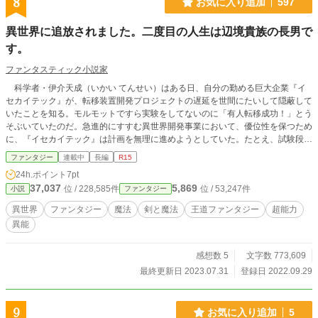
8
お気に入り追加
597
異世界に追放されました。二度目の人生は辺境貴族の長男で
す。
ファンタスティック小説家
科学者・伊介天成（いかい てんせい）はある日、自分の勤める巨大企業『イ
セカイテック』が、転移装置開発プロジェクトの遅延を世間にたいして隠蔽して
いたことを知る。モルモットですら実験をしてないのに「有人転移成功！」とう
そぶいていたのだ。急進的にすすむ異世界開発事業において、優位性を保つため
に、『イセカイテック』は計画を無理に進めようとしていた。たとえ、試験段階
の転移装置にいきなり人間を乗せようとも──。 実験の無謀さを指摘した伊介
ファンタジー
連載中
長編
R15
天成は『イセカイテック』に邪魔者とみなされ、転移装置の実験という名目でこ
24h.ポイント
7pt
の世界から追放されてしまう。 無茶すぎる転移をさせられ死を覚悟する伊介
37,037
5,869
位 / 228,585件
位 / 53,247件
小説
ファンタジー
天成。だが、次に目が覚めた時──彼は剣と魔法の異世界に転生していた。 辺
境貴族アルドレア家の長男アーカムとして生まれかわった伊介天成は、異世界で
異世界
ファンタジー
魔法
剣と魔法
王道ファンタジー
超能力
の二度目の人生をゼロからスタートさせる。
異能
感想数 5
文字数 773,609
最終更新日 2023.07.31
登録日 2022.09.29
9
お気に入り追加
5