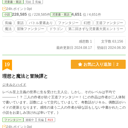
児童書・童話
完結
長編
24h.ポイント
0pt
228,585
4,651
位 / 228,585件
位 / 4,651件
小説
児童書・童話
長編
童話
バトル要素あり
ファンタジー
幻想
王道ファンタジー
魔法
冒険ファンタジー
ドラゴン
第二回きずな児童書大賞エントリー
感想数 1
文字数 63,156
最終更新日 2024.08.17
登録日 2024.06.30
19
お気に入り追加
2
理想と魔法と冒険譚と
ジキルとハイド
レベル至上主義の世界に生を受けた主人公。しかし、そのレベルは平均で
————！？ 二人の作者が紡ぐ王道ファンタジー！ (この作品は作者が二人体制
で書いています。話数によって交代していまして、奇数話がジキル。偶数話がハ
イドの更新となります。感性の違う二人の作者が碌な話もしない中書かれたこの
小説をお楽しみ頂ければ幸いです。)
ファンタジー
連載中
長編
R15
24h.ポイント
0pt