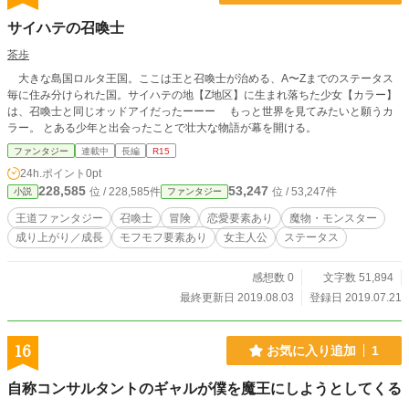
サイハテの召喚士
茶歩
大きな島国ロルタ王国。ここは王と召喚士が治める、A〜Zまでのステータス
毎に住み分けられた国。サイハテの地【Z地区】に生まれ落ちた少女【カラー】
は、召喚士と同じオッドアイだったーーー もっと世界を見てみたいと願うカ
ラー。 とある少年と出会ったことで壮大な物語が幕を開ける。
ファンタジー
連載中
長編
R15
24h.ポイント
0pt
228,585
53,247
位 / 228,585件
位 / 53,247件
小説
ファンタジー
王道ファンタジー
召喚士
冒険
恋愛要素あり
魔物・モンスター
成り上がり／成長
モフモフ要素あり
女主人公
ステータス
感想数 0
文字数 51,894
最終更新日 2019.08.03
登録日 2019.07.21
16
お気に入り追加
1
自称コンサルタントのギャルが僕を魔王にしようとしてくる