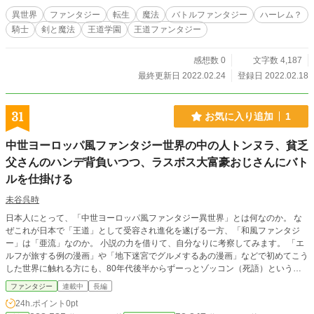
極点へ至る。それだけが、私の目的だ」 その真実や目的を知り、俺は決意す
異世界
ファンタジー
転生
魔法
バトルファンタジー
ハーレム？
る。 「俺の親友の体、返してもらうぞ！」 これは、強大な力に抗う、ちっぽ
騎士
剣と魔法
王道学園
王道ファンタジー
けな俺の叛逆の物語ｰｰカウンターストーリーｰｰ
感想数 0
文字数 4,187
最終更新日 2022.02.24
登録日 2022.02.18
31
お気に入り追加
1
中世ヨーロッパ風ファンタジー世界の中の人トンヌラ、貧乏
父さんのハンデ背負いつつ、ラスボス大富豪おじさんにバト
ルを仕掛ける
未谷呉時
日本人にとって、「中世ヨーロッパ風ファンタジー異世界」とは何なのか。 な
ぜこれが日本で「王道」として受容され進化を遂げる一方、「和風ファンタジ
ー」は「亜流」なのか。 小説の力を借りて、自分なりに考察してみます。 「エ
ルフが旅する例の漫画」や「地下迷宮でグルメするあの漫画」などで初めてこう
した世界に触れる方にも、80年代後半からずーっとゾッコン（死語）という方
にも、届くよう願いつつ。 （主要参考文献） エスカンド・ジェシ「異世界もの
ファンタジー
連載中
長編
におけるゲーム的世界の考察」 神月摩由璃『SF&ファンタジーガイド 摩由璃
24h.ポイント
0pt
の本棚』 大塚英志ほか編『『ロードス島戦記』とその時代』 多摩豊『次世代RP