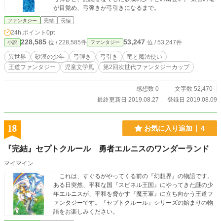
が目覚め、弓弾きが弓引きになるまで。
ファンタジー
完結
長編
24h.ポイント
0pt
228,585
53,247
位 / 228,585件
位 / 53,247件
小説
ファンタジー
異世界
砂漠の少年
弓弾き
弓引き
竜と魔法使い
王道ファンタジー
児童文学風
第2回次世代ファンタジーカップ
感想数 0
文字数 52,470
最終更新日 2019.08.27
登録日 2019.08.09
18
お気に入り追加
4
『完結』セプトクルール 勇者エルニスのワンダーランド
マイマイン
これは、すぐるがやってくる前の『幻想界』の物語です。
ある日突然、平和な国『スピネル王国』にやってきた謎の少
年エルニスが、平和を脅かす『魔王軍』に立ち向かう王道フ
ァンタジーです。『セプトクルール』シリーズの始まりの物
語をお楽しみください。