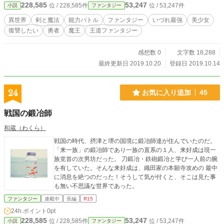
228,585
53,247
位 / 228,585件
位 / 53,247件
小説
ファンタジー
異世界
剣と魔法
能力バトル
ファンタジー
いづれ最強
美少女
復讐したい
勇者
魔王
王道ファンタジー
感想数 0
文字数 18,288
最終更新日 2019.10.20
登録日 2019.10.14
24
お気に入り追加
45
戦国の鍛冶師
和蔵（わくら）
戦国の時代、摂津と堺の国境に鍛冶師達が住んでいたのだ。
「来一族」の鍛冶師であり一族の直系の１人、来好成は現一
族党首の次男坊だった。 刀鍛冶・鉄砲鍛冶と学び一人前の腕
を有していた。そんな来好成は、織田家の本願寺攻めの 最中
に消息を絶つのだった！そうして気が付くと、そこは見た事
も無い不思議な世界であった。
ファンタジー
連載中
長編
R15
24h.ポイント
0pt
228,585
53,247
位 / 228,585件
位 / 53,247件
小説
ファンタジー