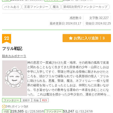
バトルあり
王道ファンタジー
魔法
第4回次世代ファンタジーカップ
感想数 0
文字数 32,227
最終更新日 2024.03.17
登録日 2024.02.25
22
お気に入り追加
3
フリル戦記
脱水カルボナーラ
神の意思で一度滅びかけた星・地球。その絶海の孤島で友達
と関わることもなく生きてきた田舎者の少年・山田としおは
中学に入学してすぐ、聖隷と呼ばれる怪物に殺されかけたと
ころを、頭がフリルで縁取られている異形頭の怪人・フリル
に助けられる。悪魔、聖隷、魔法、ネフィリム——様々な世
界の秘密を知ってしまったとしおは、仲間たちに出逢いなが
ら、引き返せないその数奇なる運命の一本道を歩むことにな
った。 これは魔法を授かった少年少女の、運命との対峙を記
録した本格ダークファンタジー。 ※本作品は小説家になろう
ファンタジー
連載中
長編
R15
様、カクヨム様でも掲載をさせていただいております。
24h.ポイント
0pt
228,585
53,247
位 / 228,585件
位 / 53,247件
小説
ファンタジー