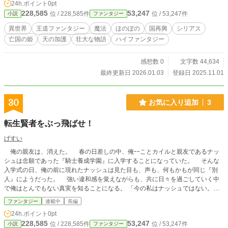
24h.ポイント
0pt
228,585
53,247
位 / 228,585件
位 / 53,247件
小説
ファンタジー
異世界
王道ファンタジー
魔法
ほのぼの
国再興
シリアス
亡国の姫
天の加護
壮大な物語
ハイファンタジー
感想数 0
文字数 44,634
最終更新日 2026.01.03
登録日 2025.11.01
30
お気に入り追加
3
転生賢者をぶっ飛ばせ！
げすい
俺の親友は、消えた。 春の日差しの中、俺ｰｰことカイルと親友であるナッ
シュは念願であった『騎士養成学園』に入学することになっていた。 そんな
入学式の日、俺の前に現れたナッシュは見た目も、声も、何もかもが同じ『別
人』にようだった。 強い違和感を覚えながらも、共に日々を過ごしていく中
で俺はとんでもない真実を知ることになる。 「今の私はナッシュではない。こ
の体を依代に過去から転生を果たしたのだ。名をフェデルという」 ナッシュ
ファンタジー
連載中
長編
の体を乗っ取ったのは、まさかの千年前から転生してきた伝説の大賢者ｰｰフェデ
24h.ポイント
0pt
ルだった。 今の魔法体系を確立した彼は、そのとんでもない実力を持って学
228,585
53,247
位 / 228,585件
位 / 53,247件
小説
ファンタジー
園の地位を駆け上がっていく。 「この転生した体で、私はさらに魔法を極めｰｰ