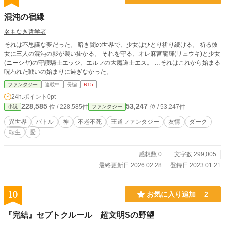
混沌の宿縁
名もなき哲学者
それは不思議な夢だった。 暗き闇の世界で、少女はひとり祈り続ける。 祈る彼
女に三人の混沌の影が襲い掛かる。 それを守る、オレ麻宮龍輝(リュウキ)と少女
(ニーシヤ)の守護騎士エッジ、エルフの大魔道士エス。 …それはこれから始まる
呪われた戦いの始まりに過ぎなかった。
ファンタジー
連載中
長編
R15
24h.ポイント
0pt
228,585
53,247
位 / 228,585件
位 / 53,247件
小説
ファンタジー
異世界
バトル
神
不老不死
王道ファンタジー
友情
ダーク
転生
愛
感想数 0
文字数 299,005
最終更新日 2026.02.28
登録日 2023.01.21
10
お気に入り追加
2
『完結』セプトクルール 超文明Sの野望