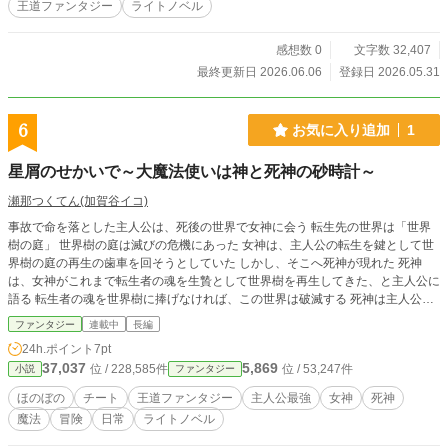
王道ファンタジー
ライトノベル
サイコホラー】 過去作のリメイク版です 「イフの葬列～天使は人の子を愛す
～」に繋がっています 同人誌版を頒布中です 詳しくはSNSをご覧ください ＊小
説家になろう、カクヨムにも掲載 ＊同人誌版1巻 頒布中
感想数 0
文字数 32,407
最終更新日 2026.06.06
登録日 2026.05.31
6
お気に入り追加
1
星屑のせかいで～大魔法使いは神と死神の砂時計～
瀬那つくてん(加賀谷イコ)
事故で命を落とした主人公は、死後の世界で女神に会う 転生先の世界は「世界
樹の庭」 世界樹の庭は滅びの危機にあった 女神は、主人公の転生を鍵として世
界樹の庭の再生の歯車を回そうとしていた しかし、そこへ死神が現れた 死神
は、女神がこれまで転生者の魂を生贄として世界樹を再生してきた、と主人公に
語る 転生者の魂を世界樹に捧げなければ、この世界は破滅する 死神は主人公に
祝福を与え、この世界の命運を託した 主人公に与えられた名はウォーロック こ
ファンタジー
連載中
長編
の世界の運命を決める旅が、いつの間にかこの世界を存分に楽しむだけの旅にな
24h.ポイント
7pt
っていたとしても、女神も死神も不介入 同じ転生者のスクワイアとともに、ウ
37,037
5,869
位 / 228,585件
位 / 53,247件
小説
ファンタジー
ォーロックは世界樹の庭の各地を巡る ＊小説家になろう、カクヨムにも掲載中
ほのぼの
チート
王道ファンタジー
主人公最強
女神
死神
魔法
冒険
日常
ライトノベル