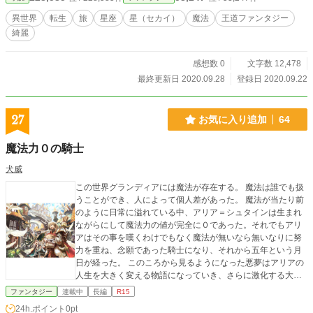
その旅を受け入れた。 そして〝星の祈りと祝福〟を手に入れ
る為に、旅を始める事となった将樹。 舞台は〝星の世界〟 各
異世界
転生
旅
星座
星（セカイ）
魔法
王道ファンタジー
地にある〝星のカケラ〟を集める。 その星のカケラと引き換
綺麗
えに〝星の祈りと祝福〟を手に入れ、家族を救う事が目的
だ。 愛情と勇気と煌めきが沢山詰まった将樹の旅が今始ま
る。 ※小説は今回が初投稿となります、誤字脱字があるかも
感想数 0
文字数 12,478
しれませんが、一生懸命書いていきます。異世界転生の王
最終更新日 2020.09.28
登録日 2020.09.22
道？ストーリーですが、是非楽しんで頂けたらなと思ってい
ます。 応援して頂けたら大変嬉しく思います、何卒よろしく
お願い致します。
27
お気に入り追加
64
魔法力０の騎士
犬威
この世界グランディアには魔法が存在する。 魔法は誰でも扱
うことができ、人によって個人差があった。 魔法が当たり前
のように日常に溢れている中、アリア＝シュタインは生まれ
ながらにして魔法力の値が完全に０であった。それでもアリ
アはその事を嘆くわけでもなく魔法が無いなら無いなりに努
力を重ね、念願であった騎士になり、それから五年という月
日が経った。 このころから見るようになった悪夢はアリアの
人生を大きく変える物語になっていき、さらに激化する大陸
戦争にアリアもまた巻き込まれていく…… イラストはぎどら
ファンタジー
連載中
長編
R15
(＠KING GIDORA)様の力作ですので無断転載、無断使用は
24h.ポイント
0pt