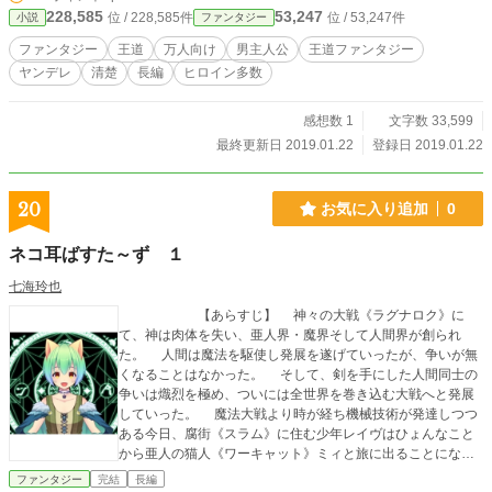
228,585
53,247
位 / 228,585件
位 / 53,247件
小説
ファンタジー
ファンタジー
王道
万人向け
男主人公
王道ファンタジー
ヤンデレ
清楚
長編
ヒロイン多数
感想数 1
文字数 33,599
最終更新日 2019.01.22
登録日 2019.01.22
20
お気に入り追加
0
ネコ耳ばすた～ず １
七海玲也
【あらすじ】 神々の大戦《ラグナロク》に
て、神は肉体を失い、亜人界・魔界そして人間界が創られ
た。 人間は魔法を駆使し発展を遂げていったが、争いが無
くなることはなかった。 そして、剣を手にした人間同士の
争いは熾烈を極め、ついには全世界を巻き込む大戦へと発展
していった。 魔法大戦より時が経ち機械技術が発達しつつ
ある今日、腐街《スラム》に住む少年レイヴはひょんなこと
から亜人の猫人《ワーキャット》ミィと旅に出ることになっ
た。 なんでも捕らわれの母を助け出す為だと話し、道中出
ファンタジー
完結
長編