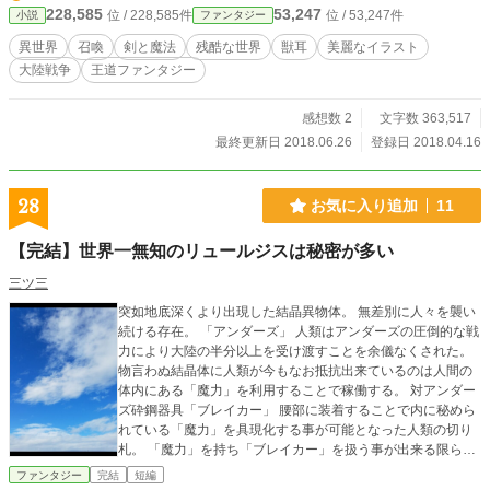
お止めください！
228,585
53,247
位 / 228,585件
位 / 53,247件
小説
ファンタジー
異世界
召喚
剣と魔法
残酷な世界
獣耳
美麗なイラスト
大陸戦争
王道ファンタジー
感想数 2
文字数 363,517
最終更新日 2018.06.26
登録日 2018.04.16
28
お気に入り追加
11
【完結】世界一無知のリュールジスは秘密が多い
三ツ三
突如地底深くより出現した結晶異物体。 無差別に人々を襲い
続ける存在。 「アンダーズ」 人類はアンダーズの圧倒的な戦
力により大陸の半分以上を受け渡すことを余儀なくされた。
物言わぬ結晶体に人類が今もなお抵抗出来ているのは人間の
体内にある「魔力」を利用することで稼働する。 対アンダー
ズ砕鋼器具「ブレイカー」 腰部に装着することで内に秘めら
れている「魔力」を具現化する事が可能となった人類の切り
札。 「魔力」を持ち「ブレイカー」を扱う事が出来る限られ
た者達。 「リベリィ」 彼等がアンダーズを倒す事が出来る唯
ファンタジー
完結
短編
一の希望であった。 そんな世界で「リュールジス」は一人旅