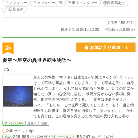
ファンタジー
ファンタジー小説
王道ファンタジー
恋愛要素あり
不定期更新
文字数 155,807
最終更新日 2019.12.03
登録日 2018.08.17
26
お気に入り追加
1
夏空〜星空の異世界転生物語〜
よな
主人公の将樹（マサキ）は家族3人で川にキャンプへ行くが、
そこで不幸な事故に遭ってしまう。 そこで家族を失い、自身
も死んでしまう。 そして目が覚めると将樹は、いつの間にか
知らない真っ白な空間に居た。 状況が分からない将樹に突
然、創造主の声が聞こえてくる。 「貴方は運命を変えた
い？」 「もしも、この世界で死んでしまえば、もう二度と輪
廻転生も出来ず、貴方自身が消失してしまいます。」 「それ
でも貴方は、この運命を変えるための旅を受け入れる事がで
きますか？」 そんな問いかけに対して将樹は答えた。 「お願
ファンタジー
連載中
長編
いです、僕にそのチャンスをください。」 将樹は迷う事もな
24h.ポイント
0pt
く叫んだ。 自身の消失を賭けてもいい、そんな一心で将樹は
228,585
53,247
位 / 228,585件
位 / 53,247件
小説
ファンタジー