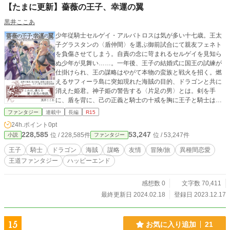
【たまに更新】薔薇の王子、幸運の翼
黒井ここあ
少年従騎士セルゲイ・アルバトロスは気が多い十七歳。王太
子グラスタンの〈盾仲間〉を選ぶ御前試合にて親友フェネト
を負傷させてしまう。自責の念に苛まれるセルゲイを見知ら
ぬ少年が見舞い……。一年後、王子の結婚式に国王の試練が
仕掛けられ、王の謀略はやがて本物の蛮族と戦火を招く。燃
えるサフィーラ島に突如現れた海賊の目的、ドラゴンと共に
消えた姫君。神子姫の警告する〈片足の男〉とは。剣を手
に、盾を背に、己の正義と騎士の十戒を胸に王子と騎士は海
賊の頭目争いに荒れる海へ繰り出す。真実の宝をめぐる大冒
ファンタジー
連載中
長編
R15
険。これは、僕らを繋ぐ勇気の物語。 手元完結済み。毎日夜
24h.ポイント
0pt
21～23時ごろ1000字ぐらいずつ更新。 自費出版書籍→http
228,585
53,247
位 / 228,585件
位 / 53,247件
小説
ファンタジー
s://booth.pm/ja/items/2286387
王子
騎士
ドラゴン
海賊
謀略
友情
冒険/旅
異種間恋愛
王道ファンタジー
ハッピーエンド
感想数 0
文字数 70,411
最終更新日 2024.02.18
登録日 2023.12.17
15
お気に入り追加
21