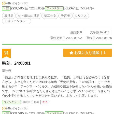
会った仲間達の協力もあり、再会を果たすことが出来た。
24h.ポイント
0pt
しかし、ようやく助け出すも衰弱しきっていた母親は、ミィ
228,585
53,247
位 / 228,585件
位 / 53,247件
小説
ファンタジー
の腕の中で静かに息を引き取った。 予言者と呼ばれる集団
の一人により人体実験をさせられ、更には世界を裏で操る彼
異世界
剣と魔法の世界
猫耳少女
予言者
シリアス
等に怒りを感じたレイヴとミィは、彼等を止める為の手段と
王道ファンタジー
して何でも屋『猫耳バスターズ』を立ち上げたのだった。
二度と悲劇を繰り返さない為に、レイヴとミィは 新たな旅へ
と足を向けたのだった。 注※ 本文章は小説を読んだことのな
感想数 0
文字数 69,411
い方の為と横書き読みに慣れていない方の為に、あえて改行
最終更新日 2020.09.02
登録日 2018.08.26
をしたりして文字同士がかさばらないようにしてあります。
慣れている方は読みにくいかも知れませんがご了承下さい。
21
お気に入り追加
1
時刻、24:00:01
草牡丹
「魔法」が存在する地球とは異なる世界。 「怪異」と呼ばれる怪物のような存
在から、人々を守るために活動する組織「天使の足音」 この物語は、そこで活
動する少年「アーゲラ・バウルス」の成長や魔法を駆使したバトルを描いた物語
です。 カッコいい詠唱文をたくさん考えていこうと思っているので、皆さんの
心の中学生が楽しんでいただけたら幸いです。よろしくお願いします。
ファンタジー
連載中
長編
R15
24h.ポイント
0pt
228,585
53,247
位 / 228,585件
位 / 53,247件
小説
ファンタジー