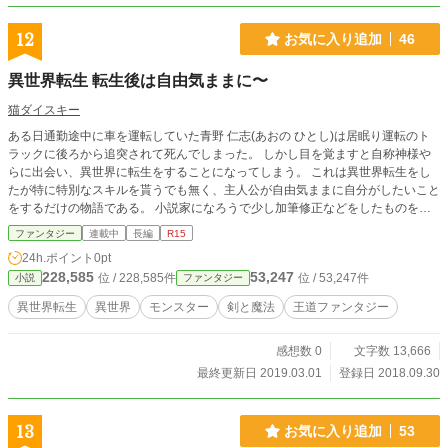
12
お気に入り追加
46
異世界転生 転生後は自由気ままに〜
猫ダイスキー
ある日通勤途中に車を運転していた青野 仁志(あおの ひとし)は居眠り運転のト
ラックに後ろから追突されて死んでしまった。 しかし目を覚ますと自称神様や
らに出会い、異世界に転生をすることになってしまう。 これは異世界転生をし
たが特に特別なスキルを貰うでも無く、主人公が自由気ままに自分がしたいこと
をするだけの物語である。 小説家になろうで少し加筆修正などをしたものを載
せています。 更新はアルファポリスより遅いです。 ご了承ください。
ファンタジー
連載中
長編
R15
24h.ポイント
0pt
228,585
53,247
位 / 228,585件
位 / 53,247件
小説
ファンタジー
異世界転生
異世界
モンスター
剣と魔法
王道ファンタジー
感想数 0
文字数 13,666
最終更新日 2019.03.01
登録日 2018.09.30
13
お気に入り追加
53