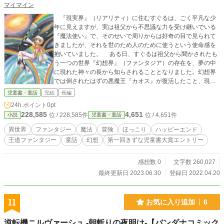
マイマイン
『現実界』（リアリティ）に住むすぐるは、ごく平凡な少
年に見えますが、実は祖父から不思議な力を受け継いでいる
『魔法使い』で、そのせいで周りからは好奇の目で見られて
きましたが、それを世のため人のために使うという使命感を
抱いていました。 ある日、すぐるは祖父から聞かされたも
う一つの世界『幻想界』（ファンタジア）の存在を、夢の中
に現れた神々の長から知らされることとなりました。幻想界
では倒されたはずの悪魔王『カオス』が復活したこと、現実
界と幻想界は表裏一体で、片方の世界が悪くなると、もう片
児童書・童話
完結
長編
方の世界にも悪影響があること、父のとしおが両方の世界を
24h.ポイント
0pt
救うべく、幻想界に旅立ったことなどを聞いたのです。そこ
228,585
4,651
位 / 228,585件
位 / 4,651件
小説
児童書・童話
ですぐるは祖父から受け継いだ杖を手に、幻想界へと旅立っ
ていきました。
異世界
ファンタジー
魔法
冒険
ほっこり
ハッピーエンド
王道ファンタジー
童話
幻想
第一回きずな児童書大賞エントリー
感想数 0
文字数 260,027
最終更新日 2023.06.30
登録日 2022.04.20
11
お気に入り追加
6
逆転機ニルヴァーシュ -朝斬りの夜明け-【バンダナコミック