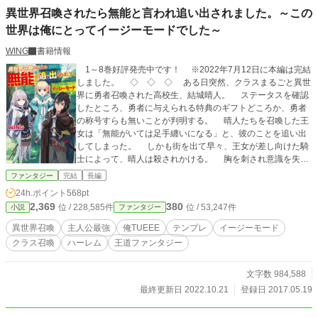
異世界召喚されたら無能と言われ追い出されました。～この
世界は俺にとってイージーモードでした～
WING
書籍情報
1～8巻好評発売中です！ ※2022年7月12日に本編は完結
しました。 ◇ ◇ ◇ ある日突然、クラスまるごと異世
界に勇者召喚された高校生、結城晴人。 ステータスを確認
したところ、勇者に与えられる特典のギフトどころか、勇者
の称号すらも無いことが判明する。 晴人たちを召喚した王
女は「無能がいては足手纏いになる」と、彼のことを追い出
してしまった。 しかも街を出て早々、王女が差し向けた騎
士によって、晴人は殺されかける。 胸を刺され意識を失っ
た彼は、気がつくと神様の前にいた。 そしてギフトを与え
ファンタジー
完結
長編
忘れたお詫びとして、望むスキルを作れるスキルをはじめと
24h.ポイント
568pt
したチート能力を手に入れるのであった── ハードモード
2,369
380
位 / 228,585件
位 / 53,247件
小説
ファンタジー
な異世界生活も、やりすぎなくらいスキルを作って一発逆転
イージーモード!? 前代未聞の難易度激甘ファンタジー、開
異世界召喚
主人公最強
俺TUEEE
テンプレ
イージーモード
幕！
クラス召喚
ハーレム
王道ファンタジー
文字数 984,588
最終更新日 2022.10.21
登録日 2017.05.19