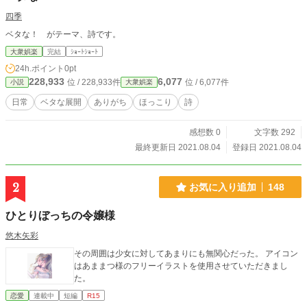
四季
ベタな！ がテーマ、詩です。
大衆娯楽
完結
ｼｮｰﾄｼｮｰﾄ
24h.ポイント
0pt
228,933
6,077
位 / 228,933件
位 / 6,077件
小説
大衆娯楽
日常
ベタな展開
ありがち
ほっこり
詩
感想数 0
文字数 292
最終更新日 2021.08.04
登録日 2021.08.04
2
お気に入り追加
148
ひとりぼっちの令嬢様
悠木矢彩
その周囲は少女に対してあまりにも無関心だった。 アイコン
はあままつ様のフリーイラストを使用させていただきまし
た。
恋愛
連載中
短編
R15