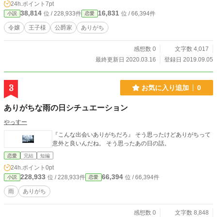
24h.ポイント
7pt
38,814
16,831
位 / 228,933件
位 / 66,394件
小説
恋愛
令嬢
王子様
公爵家
ありがち
感想数 0
文字数 4,017
最終更新日 2020.03.16
登録日 2019.09.05
3
お気に入り追加
0
ありがちな雨の日シチュエーション
やっすー
『こんな出会いありがちだろ』 そう思ったけどありがちって
意外と良いんだね。 そう思ったあの日の話。
恋愛
完結
短編
24h.ポイント
0pt
228,933
66,394
位 / 228,933件
位 / 66,394件
小説
恋愛
雨
ありがち
感想数 0
文字数 8,848