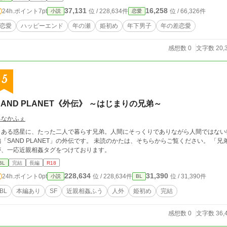
37,131
16,258
24h.ポイント
7pt
位 / 228,634件
位 / 66,326件
小説
恋愛
恋愛
ハッピーエンド
年の瀬
姫初め
年下男子
年の差恋愛
感想数 0
文字数 20,
5
SAND PLANET《外伝》 ～はじまりの兄弟～
るなかふぇ
とある惑星に、たった二人で暮らす兄弟。人間にそっくりでありながら人間ではない
編「SAND PLANET」の外伝です。 未読のかたは、そちらからご覧ください。 
が、一応近親相姦タグをつけております。
BL
完結
長編
R18
228,634
31,390
24h.ポイント
0pt
位 / 228,634件
位 / 31,390件
小説
BL
BL
本編あり
SF
近親相姦ふう
人外
姫初め
完結
感想数 0
文字数 36,