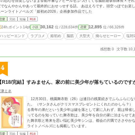
己の恋心を自覚しないまま挙動不審なアピールをぶつけてくる脳筋遊撃部隊長 × そ
でなんやかんやあって最終的におせっせする話。 あほえろです。頭空っぽでお楽しみください。 ※他サイトにも
ムーンライトノベルズ「姫初め2026」企画参加作品でした
恋愛
完結
短編
R18
30,162
12,895
24h.ポイント
14pt
位 / 228,634件
位 / 66,326件
小説
恋愛
ハッピーエンド
ラブコメ
姫初め
脳筋
大型犬
拗らせヒーロー
塩対
感想数 0
文字数 10,
4
【R18/完結】すみません、家の前に美少年が落ちているのです
河津ミネ
12月30日、桃園舞衣歌（26）は連日の残業続きでふらふらに
た。 （サンタさんがクリスマスプレゼントにくれたのかしら？） なんてそんなはずはなく。 お隣に住んでい
る青年の弟だという美少年は鍵を落として家に入れず、親は帰省
ってるのを知っていた舞衣歌は、美少年を自分の家に泊まらせてあげることに。 年末年始
た舞衣歌と将来を思い悩む美少年シンは、都会の片隅でささやかな心の
ライトノベルズにも掲載しています。
恋愛
完結
短編
R18