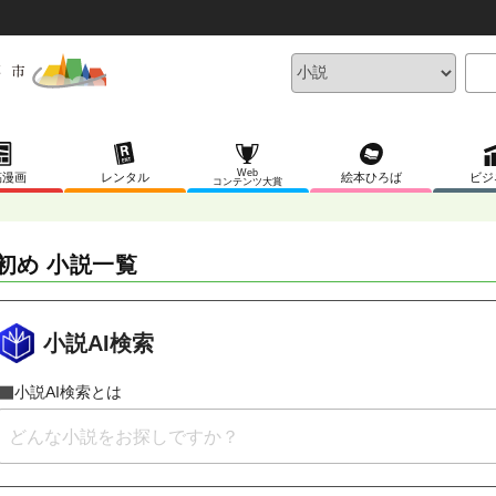
Web
稿漫画
レンタル
絵本ひろば
ビジ
コンテンツ大賞
初め 小説一覧
小説AI検索
小説AI検索とは