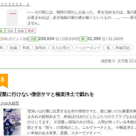
ミミミミミミミ ミ
――その島には、独特の習わしがあった。 島を治めるのは、鬼の
が産まれれば、必ず福姫の家の者が嫁ぐというもの……。―― 双子に愛される福姫様(♂)のお話。怖い話ではあり
ません。
BL
完結
短編
R18
228,634
31,390
24h.ポイント
0pt
位 / 228,634件
位 / 31,390件
小説
BL
BL
短編
和風
姫初め
主人公受け
ハッピーエンド
鬼
本編完結
感想数 0
文字数 22,
8
涅槃に行けない僧侶サマと極楽浄土で戯れを
ささゆき細雪
雪深い山の麓に位置するお寺の僧侶サマと、彼に嫁いだ仏像愛好家
まみれの姫初めまで、終始ほのぼのとしたふたりのラブラブなおは
のりしてます。 ※涅槃→煩悩の火が消え、人間が持っている本能から解放され、心の安らぎを得た状態。仏教が理
想とする「悟り」の境地のこと。ニルヴァーナとも。 ※極楽浄土
い幸福のある世界、楽園。スカーヴァティー。