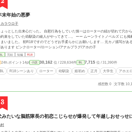
2
年末年始の悪夢
メカラウロ子
ちょっとした出来心だった。 自慰行為をしていた慎一はローターの紐が切れて穴から
束をしていた幼馴染の綾人がやってきて…。 ーー ムーンライトノベルズ にも掲載中です。 年末年始の深夜テンションで書いて
まいました。 初R18ですのでどうぞお手柔らかにお願いします… 元カノ描写があるので苦手な方はご注意ください。 ※以下の表現
があります ピンクローター/ローション/アナルプラグ/アホの子
BL
完結
短編
R18
30,162
7,715
24h.ポイント
14pt
位 / 228,634件
位 / 31,390件
小説
BL
BL
R18シーンあり
ローター
幼馴染
姫初め
正月
大学生
アホエ
感想数 0
文字数 10,
3
犬みたいな脳筋隊長の初恋こじらせが爆発して年越しおせっせ
物村