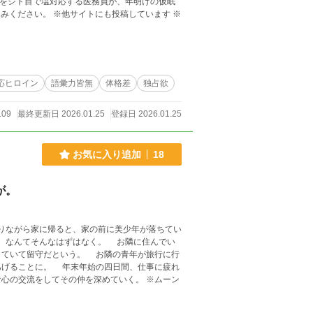
れをジト目で塩対応する医務員が、年明けの仮眠
投稿しています ※
応ヒロイン
語彙力皆無
体格差
独占欲
109
最終更新日 2026.01.25
登録日 2026.01.25
お気に入り追加
18
が。
なりながら家に帰ると、家の前に美少年が落ちてい
していて留守だという。 お隣の青年が旅行に行
の四日間、仕事に疲れ
交流をしてその仲を深めていく。 ※ムーン