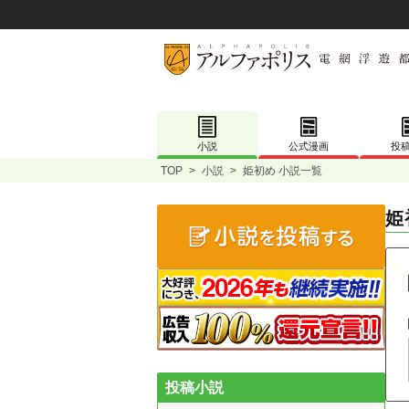
小説
公式漫画
投
TOP
>
小説
>
姫初め 小説一覧
姫
投稿小説