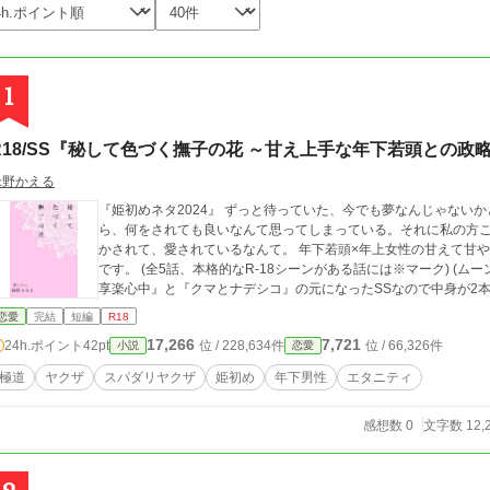
1
R18/SS『秘して色づく撫子の花 ～甘え上手な年下若頭との政
緑野かえる
『姫初めネタ2024』 ずっと待っていた、今でも夢なんじゃないかと思っているんですよ。そう私に囁く彼にな
ら、何をされても良いなんて思ってしまっている。それに私の方
かされて、愛されているなんて。 年下若頭×年上女性の甘えて甘やかされての約12000字お手軽読み切り姫初め話
です。 (全5話、本格的なR-18シーンがある話には※マーク) (ム
享楽心中』と『クマとナデシコ』の元になったSSなので中身が2本
恋愛
完結
短編
R18
17,266
7,721
24h.ポイント
42pt
位 / 228,634件
位 / 66,326件
小説
恋愛
極道
ヤクザ
スパダリヤクザ
姫初め
年下男性
エタニティ
感想数 0
文字数 12,