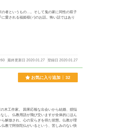
家の者というもの…。そして鬼の家に同性の双子
260
最終更新日 2020.01.27
登録日 2020.01.27
お気に入り追加
32
の木工作家。 因果応報な出会いから結婚、煩悩
なし。 仏教用語が飛び交いますが全体的にほん
→仏教で阿弥陀仏がいるという、苦しみのない快