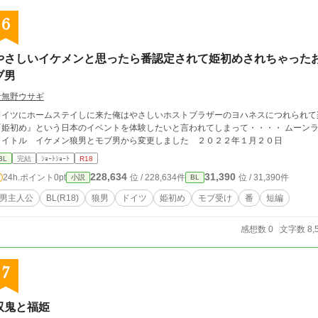
6
やさしいイケメンと思ったら番認定されて姫初めされちゃった
ブ男
音無野ウサギ
ドイツにホームステイしに来た俺はやさしいホストブラザーのヨハネスにつれられて
姫初め』という日本のイベントを体験したいと言われてしまって・・・・ ムーンライトノベルズの姫初め２０２２参加作品です。
タイトル イケメン狼男とモブ男から変更しました ２０２２年１月２０日
BL
完結
ｼｮｰﾄｼｮｰﾄ
R18
228,634
31,390
24h.ポイント
0pt
位 / 228,634件
位 / 31,390件
小説
BL
男主人公
BL(R18)
狼男
ドイツ
姫初め
モブ受け
番
短編
感想数 0
文字数 8,
7
双鬼と福姫