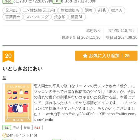
31,730
8,339
位 / 228,899件
位 / 31,450件
小説
BL
兄弟BL
王✕性奴隷(元王弟)
性奴隷堕ち
調教
剃毛
微スカ
言葉責め
スパンキング
焼き印
濃密BL
感想数 0
文字数 118,799
最終更新日 2024.11.30
登録日 2024.09.30
20
お気に入り追加
25
いとしきおにあい
掌
恋人同士の平凡で淡白なリーマンの元ノンケ攻め「優介」に
ゾッコンの美形で旺盛な配信者のゲイ受け「雛太」が、会話
の流れで優介の剃毛を行いコキ合いに発展する話。本番はナ
シで、揺れるふたりのエモめな感情がメインです。 コミッシ
ョンにて執筆させていただきました。ありがとうございまし
た！ ・web拍手 http://bit.ly/38kXFb0 ・X垢 https://twitter.com/
show1write
BL
完結
短編
R18
24h.ポイント
14pt