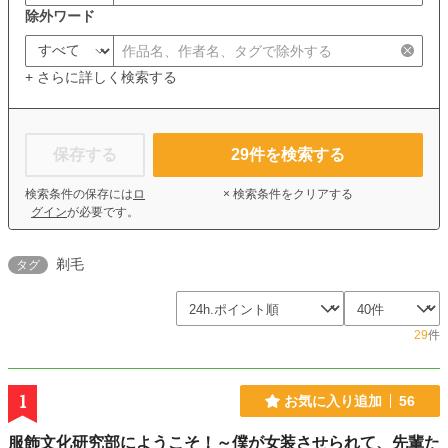
除外ワード
+ さらに詳しく検索する
保存する
29
件を検索する
検索条件の保存には
ロ
× 検索条件をクリアする
グイン
が必要です。
剃毛
タグ
29
件
1
お気に入り追加
56
服飾文化研究部にようこそ！～僕が女装させられて、先輩た