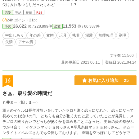
受け入れるつもりだったけれど――――！？
恋愛
完結
短編
R18
24h.ポイント
21pt
26,622
11,553
位 / 228,899件
位 / 66,387件
小説
恋愛
中出しあり
年の差
変態
玩具
執着
溺愛
無理矢理
剃毛
失禁
アナル責
文字数 11,560
最終更新日 2023.06.11
登録日 2021.04.24
15
お気に入り追加
25
さぁ、殴り愛の時間だ
丸井まー（旧：まー）
軍人のイケルは長年片想いをしていたラロと漸く恋人になれた。 恋人になって
初めてのお泊りの日。 どちらも自分が抱く方だと思っていたことが発覚し、ス
テゴロの殴り合いでどっちが抱くかを決めることになった。 男達の愛の拳がぶ
つかり合う！ イケメンマッチョおっさん✕平凡糸目マッチョおっさん。 ※ムー
ンライトノベルズさんでも公開しております。 ※頭を空っぽにしてどうぞで
す！