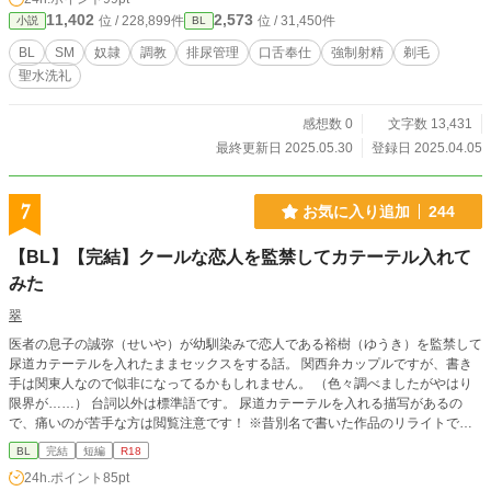
11,402
2,573
位 / 228,899件
位 / 31,450件
小説
BL
BL
SM
奴隷
調教
排尿管理
口舌奉仕
強制射精
剃毛
聖水洗礼
感想数 0
文字数 13,431
最終更新日 2025.05.30
登録日 2025.04.05
7
お気に入り追加
244
【BL】【完結】クールな恋人を監禁してカテーテル入れて
みた
翠
医者の息子の誠弥（せいや）が幼馴染みで恋人である裕樹（ゆうき）を監禁して
尿道カテーテルを入れたままセックスをする話。 関西弁カップルですが、書き
手は関東人なので似非になってるかもしれません。 （色々調べましたがやはり
限界が……） 台詞以外は標準語です。 尿道カテーテルを入れる描写があるの
で、痛いのが苦手な方は閲覧注意です！ ※昔別名で書いた作品のリライトで、
加筆修正済みです。 エロシーンサンプル用にリライトしたので、二人の関係性
BL
完結
短編
R18
はこの作品では一切記載がありません。 2016年ムーンライトノベルズにアップ
24h.ポイント
85pt
した物の移植です。 ※別名でPixivに二次創作もアップしていますが、もし見付