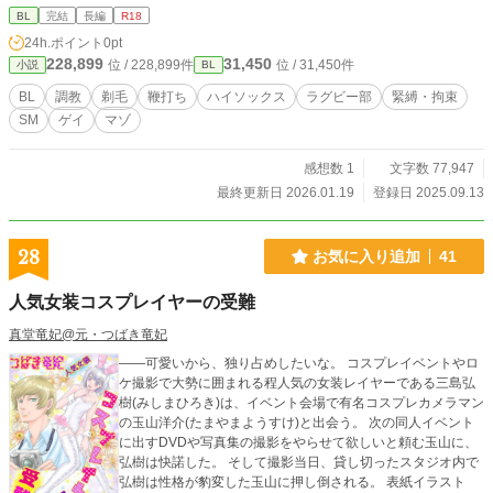
由良家で椿の調教を担当する調教師は丸山と言う名の通った調教師。 椿は浩と
BL
完結
長編
R18
丸山の調教で被虐に快感に感じてしまう身体に作り変えられてしまう… 🍄ラグ
24h.ポイント
0pt
ビー少年が調教される話はショートショートのラガー少年緊縛特訓で書いてます
228,899
31,450
位 / 228,899件
位 / 31,450件
小説
BL
し、ローズバットNIGHTでも大学ラグビー選手マモルを緊縛調教する話も書い
てますが、今回は高嶺椿という美少年のラグビー選手が調教されマゾに目覚める
BL
調教
剃毛
鞭打ち
ハイソックス
ラグビー部
緊縛・拘束
鬼畜話です。 縄炎少年◈楓と同じ世界線のお話になります❗️
SM
ゲイ
マゾ
感想数 1
文字数 77,947
最終更新日 2026.01.19
登録日 2025.09.13
28
お気に入り追加
41
人気女装コスプレイヤーの受難
真堂竜妃@元・つばき竜妃
――可愛いから、独り占めしたいな。 コスプレイベントやロ
ケ撮影で大勢に囲まれる程人気の女装レイヤーである三島弘
樹(みしまひろき)は、イベント会場で有名コスプレカメラマン
の玉山洋介(たまやまようすけ)と出会う。 次の同人イベント
に出すDVDや写真集の撮影をやらせて欲しいと頼む玉山に、
弘樹は快諾した。 そして撮影当日、貸し切ったスタジオ内で
弘樹は性格が豹変した玉山に押し倒される。 表紙イラスト