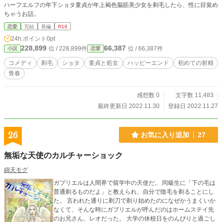
ハーフエルフの年下ショタ童貞が年上褐色脳筋美少女を剃毛したら、性に目覚め
ちゃうお話。
恋愛
完結
長編
R18
24h.ポイント
0pt
228,899
66,387
位 / 228,899件
位 / 66,387件
小説
恋愛
コメディ
剃毛
ショタ
童貞と処女
ハッピーエンド
初めての射精
青春
感想数 0
文字数 11,483
最終更新日 2022.11.30
登録日 2022.11.27
26
お気に入り追加
27
無垢な天使のカルチャーショック
綿天モグ
ガブリエルは人間界で留学中の天使だ。 同級生に「下の毛は
普通剃るものだよ」と教えられ、自分で陰毛を剃ることにし
た。 言われた通りに剃刀で剃り始めたのになぜかうまくいか
なくて、そんな時にガブリエルが呼んだのはホームステイ先
のお兄さん、レオだった。 大学の休校日をのんびりと過ごし