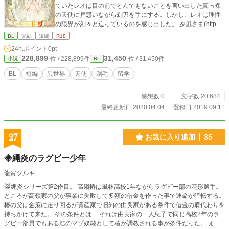
ていたレオは目の前でとんでもないことを言い出した真っ裸
の天使に戸惑いながら剃刀を手にする。しかし、レオは理性
の限界が刻々と迫っているのを感じ出した。 夕凪さま(https://
fujossy.jp/users/yuunagi/mine)の🎼やみつき、夏の(パイ)パン
BL
完結
短編
R18
祭り♬︎♡の参加作品です。 表紙は松本コウさま（https://fujos
24h.ポイント
0pt
sy.jp/users/681fff1b7e79cc/mine）に描いていただきました。
228,899
31,450
位 / 228,899件
位 / 31,450件
小説
BL
BL
短編
異世界
天使
剃毛
留学
感想数 0
文字数 20,684
最終更新日 2020.04.04
登録日 2019.09.11
27
お気に入り追加
35
◈縄炎のラグビー少年
龍賀ツルギ
😺縄炎シリーズ第2作目。 高嶺椿は風林高校1年ながらラグビー部の花形選手。
ところが高嶺家の父が事業に失敗して多額の借金を作った事で運命が暗転する。
椿の父は金策に走り回るが資産家で旧知の由良家がある条件で借金の肩代わりを
持ちかけて来た。 その条件とは… それは由良家の一人息子で同じ高校2年のラ
グビー部員でもある浩のマゾ奴隷として椿が調教される事が条件だった。 また