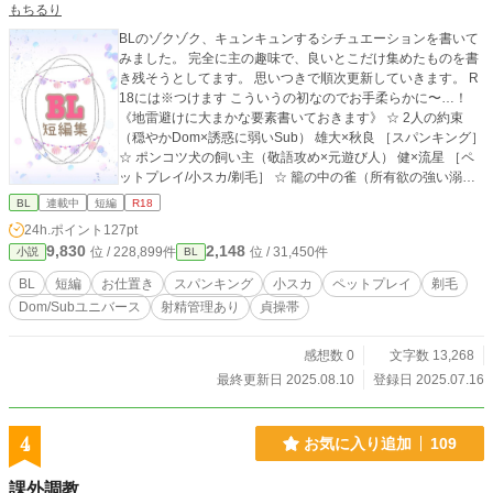
もちるり
BLのゾクゾク、キュンキュンするシチュエーションを書いて
みました。 完全に主の趣味で、良いとこだけ集めたものを書
き残そうとしてます。 思いつきで順次更新していきます。 R
18には※つけます こういうの初なのでお手柔らかに〜…！
《地雷避けに大まかな要素書いておきます》 ☆ 2人の約束
（穏やかDom×誘惑に弱いSub） 雄大×秋良 ［スパンキング］
☆ ポンコツ犬の飼い主（敬語攻め×元遊び人） 健×流星 ［ペ
ットプレイ/小スカ/剃毛］ ☆ 籠の中の雀（所有欲の強い溺愛
攻め×恋愛初心者） 大和×雲雀 ［射精管理/貞操帯/快楽責め］
BL
連載中
短編
R18
24h.ポイント
127pt
9,830
2,148
位 / 228,899件
位 / 31,450件
小説
BL
BL
短編
お仕置き
スパンキング
小スカ
ペットプレイ
剃毛
Dom/Subユニバース
射精管理あり
貞操帯
感想数 0
文字数 13,268
最終更新日 2025.08.10
登録日 2025.07.16
4
お気に入り追加
109
課外調教