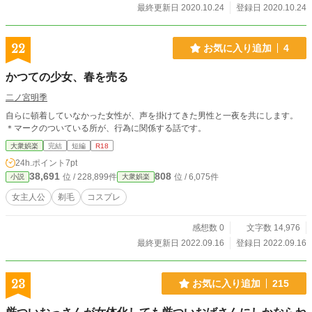
最終更新日 2020.10.24
登録日 2020.10.24
22
お気に入り追加
4
かつての少女、春を売る
二ノ宮明季
自らに頓着していなかった女性が、声を掛けてきた男性と一夜を共にします。
＊マークのついている所が、行為に関係する話です。
大衆娯楽
完結
短編
R18
24h.ポイント
7pt
38,691
808
位 / 228,899件
位 / 6,075件
小説
大衆娯楽
女主人公
剃毛
コスプレ
感想数 0
文字数 14,976
最終更新日 2022.09.16
登録日 2022.09.16
23
お気に入り追加
215