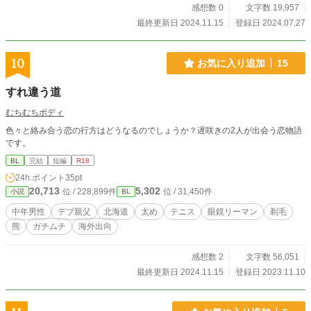
感想数 0
文字数 19,957
最終更新日 2024.11.15
登録日 2024.07.27
10
お気に入り追加
15
すれ違う道
むちむちボディ
色々と絡み合う恋の行方はどうなるのでしょうか？遅咲きの2人が出会う恋物語
です。
BL
完結
短編
R18
24h.ポイント
35pt
20,713
5,302
位 / 228,899件
位 / 31,450件
小説
BL
中年男性
デブ親父
北海道
太め
テニス
眼鏡リーマン
剃毛
熊
ガチムチ
海外出向
感想数 2
文字数 56,051
最終更新日 2024.11.15
登録日 2023.11.10