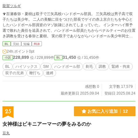
龍賀ツルギ
🍄百瀬春弥・夏樹は双子で三矢高校ハンドボール部員。 三矢高校は男子高で双
子たちは美少年。 二人の美貌に目をつけた部長でゲイの赤上京介たちを中心と
したハンドボール部員皆のマゾ奴隷にされてしまっていた。 インターハイ県予
選で敗れた責任を追及されて、ハンドボール部員たちからペナルティーのお仕置
き調教を受ける春弥と夏樹。 実の双子でありながらハンドボール美少年同士で
身体を貪り合う背徳淫戯🩵💚 😺スポーツ少年SM。今度はハンドボール部です。
BL
完結
短編
R18
双子の美少年百瀬春弥、夏樹が主人公。 僕の作品ですからこの世界線のハンド
24h.ポイント
0pt
ボール部では短めのショートパンツにハイソックス💞 当然春弥、夏樹の美少年
228,899
31,450
位 / 228,899件
位 / 31,450件
小説
BL
兄弟二人もハイソックス裸で調教を受けます。 文字数少なくショートショート
でまとめて行きたいと思ってましたが… 結局短編の長さになってしまい自分の
BL
ハイソックス
SM
ハンドボール部
剃毛
調教
緊縛・拘束
構成力不足に呆れる思いです😓
双子の兄弟
鞭打ち
連縛
感想数 0
文字数 17,579
最終更新日 2025.09.04
登録日 2025.08.24
25
お気に入り追加
12
女神様はビキニアーマーの夢をみるのか
豆丸