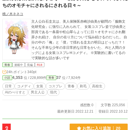
ちのオモチャにされるにされる日々～
桃ノ木ネネコ
主人公白石圭太は、美人保険医赤崎沙由美が顧問の「服飾文
化研究会」に強引に入れられて、 女装コスプレ姿で沙由美と
部員である一条葵や松山翠らよってに日々オモチャにされ翻
弄され続け、 自分の在り方について悩み続けるのだった。 自
分の中の「俺」と「僕」で揺れる圭太の明日はどっちだ？！
そんな不幸な少年の非日常的な日常をかいた、 AIと人間のタ
ッグによる女装コスプレHコメディ。 ※実験的に書いてるの
で実験的な話が多いです
青春
連載中
長編
R18
24h.ポイント
340pt
4,353
37
位 / 228,899件
位 / 7,924件
小説
青春
日常
コメディ
女装
コスプレ
青春
剃毛
高校生
AIのべりすと
男主人公
現代
感想数 0
文字数 225,056
最終更新日 2022.12.21
登録日 2022.10.12
2
お気に入り追加
20