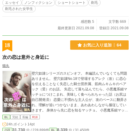
えろと言う かすかに動いただけでも る⋯呼吸を するだけでも しびれてくるのに
エッセイ
ノンフィクション
ショートショート
剃毛
ぺ二スをくわえ口を動かせば 苦痛のために気が遠くなり 快楽のために気固だる
剃毛された女学生
さが増 力がぬする⋯限界がまだこぬさとが うらめしい 気を失って し形まえばい
いのにと思うけれど差恥が耐えろと命じている。 乳房にさわられたその手の下
から快楽がうりトりスにまで 伝わってくる 今度は激痛ちくびが燃えるように痛
感想数 5
文字数 669
い 続をうしろ手にしばられていく さからう気もなく⋯耐える ことで精いぱいな
最終更新日 2021.09.08
登録日 2021.09.08
のだから⋯股は大きく出ひらかれ 再び強の 羞恥を思うけいど、なす街もない 宙
につちされた体に 化がくいこむしびれた素はだに曲 ローリクがお 熱さとも痛さ
とし 言えない苦痛が消えかかると また一滴。 一本目のビールを飲ませされる。
18
お気に入り追加
64
流れるビールの冷たさが 首すじをつたっていく、もう飲めないのにどしルはど
んどん
次の恋は意外と身近に
猫丸
壁穴奴隷シリーズのスピンオフ。 本編読んでいなくても問題
ありません。 壁穴奴隷No.18で登場するアレク（攻）に恋心
を伝えることなく失恋した騎士団所属、筋肉ムキムキのベア
ック（受）のお話。 失恋して落ち込んでたら、小悪魔系細マ
ッチョにつけこまれ、美味しく食べられちゃった話（お尻は
自己開発済） 恋愛に不慣れな主人公が、攻のペースに翻弄さ
れ、理解が追いつかないまま、あわあわしながら服従してい
きます。 身体から先に恋を知るマッチョ。 小悪魔系細マッチ
ョ・美形（攻）×ガチムチ・平凡（受） 世界観は壁穴シリー
BL
完結
長編
R18
ズと同じですが、こちらは壁穴ありません。
24h.ポイント
14pt
31,730
8,339
位 / 228,899件
位 / 31,450件
小説
BL