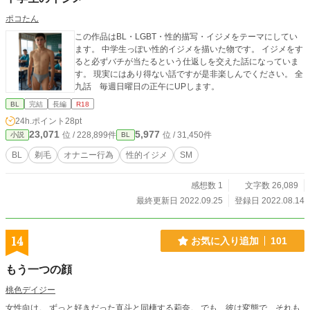
ポコたん
この作品はBL・LGBT・性的描写・イジメをテーマにしてい
ます。 中学生っぽい性的イジメを描いた物です。 イジメをす
ると必ずバチが当たるという仕返しを交えた話になっていま
す。 現実にはあり得ない話ですが是非楽しんでください。 全
九話 毎週日曜日の正午にUPします。
BL
完結
長編
R18
24h.ポイント
28pt
23,071
5,977
位 / 228,899件
位 / 31,450件
小説
BL
BL
剃毛
オナニー行為
性的イジメ
SM
感想数 1
文字数 26,089
最終更新日 2022.09.25
登録日 2022.08.14
14
お気に入り追加
101
もう一つの顔
桃色デイジー
女性向け。 ずっと好きだった直斗と同棲する莉奈。 でも、彼は変態で、それも