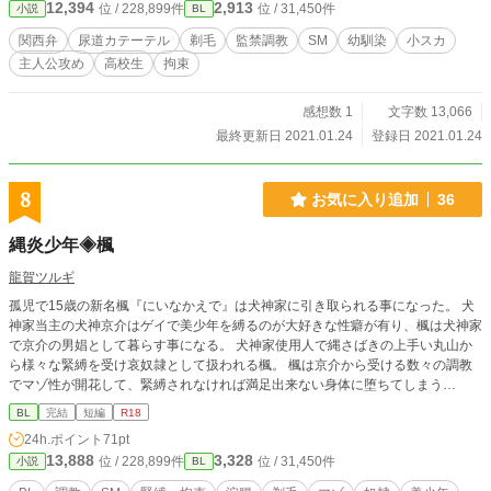
12,394
2,913
位 / 228,899件
位 / 31,450件
小説
BL
けても他の方の目につく場所（感想欄とかコメント欄とか）で触れないで下さ
い。
関西弁
尿道カテーテル
剃毛
監禁調教
SM
幼馴染
小スカ
主人公攻め
高校生
拘束
感想数 1
文字数 13,066
最終更新日 2021.01.24
登録日 2021.01.24
8
お気に入り追加
36
縄炎少年◈楓
龍賀ツルギ
孤児で15歳の新名楓『にいなかえで』は犬神家に引き取られる事になった。 犬
神家当主の犬神京介はゲイで美少年を縛るのが大好きな性癖が有り、楓は犬神家
で京介の男娼として暮らす事になる。 犬神家使用人で縄さばきの上手い丸山か
ら様々な緊縛を受け哀奴隷として扱われる楓。 楓は京介から受ける数々の調教
でマゾ性が開花して、緊縛されなければ満足出来ない身体に堕ちてしまう…
BL
完結
短編
R18
24h.ポイント
71pt
13,888
3,328
位 / 228,899件
位 / 31,450件
小説
BL