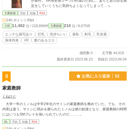
が条件。 VR用全身スーツの作成のために、ありとあらゆる測
定をしていくうちに気持ちよくなってしまって…っ
大衆娯楽
完結
短編
R18
24h.ポイント
99pt
11,402
210
位 / 228,899件
位 / 6,075件
小説
大衆娯楽
エッチな描写あり
巨乳
気持ちいい
羞恥
剃毛
乳首責
身体拘束
VR
愛のあるエロ
感想数 0
文字数 44,010
最終更新日 2023.06.23
登録日 2023.06.04
6
お気に入り追加
52
家庭教師
くねひと
大学一年のミノルは中学2年生のサトシの家庭教師を務めていた。でも、その
内実は違う。サトシに弱みを握られたミノルは彼の奴隷となり、家庭教師の時間
にはいつもSMプレイを強いられていたのだ………。
BL
完結
短編
R18
24h.ポイント
99pt