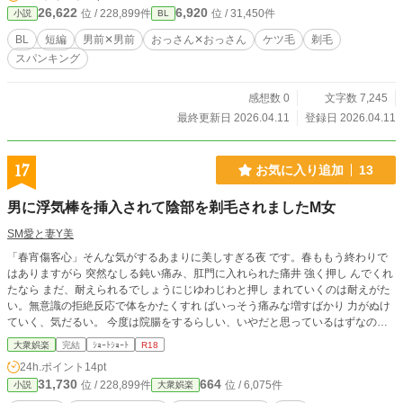
26,622
6,920
位 / 228,899件
位 / 31,450件
小説
BL
BL
短編
男前✕男前
おっさん✕おっさん
ケツ毛
剃毛
スパンキング
感想数 0
文字数 7,245
最終更新日 2026.04.11
登録日 2026.04.11
17
お気に入り追加
13
男に浮気棒を挿入されて陰部を剃毛されましたM女
SM愛と妻Y美
「春宵傷客心」そんな気がするあまりに美しすぎる夜 です。春ももう終わりで
はありますがら 突然なしる鈍い痛み、肛門に入れられた痛井 強く押し んでくれ
たなら まだ、耐えられるでしょうにじゆわじわと押し まれていくのは耐えがた
い。無意識の拒絶反応で体をかたくすれ ばいっそう痛みな増すばかり 力がぬけ
ていく、気だるい。 今度は院腸をするらしい、いやだと思っているはずなのに
体は 動こうとしない、再び鈍い痛み、液が流れ込んでいくのがわかる 便意を感
大衆娯楽
完結
ｼｮｰﾄｼｮｰﾄ
R18
じているけれど力をぬけば たれてしまう 電動コケン ガオマンコをかきまわし苦
24h.ポイント
14pt
痛と快楽の狭をさまよう. 快楽にひたろうとしてひたれず苦痛に耐えようとして
31,730
664
位 / 228,899件
位 / 6,075件
小説
大衆娯楽
確楽にさそ われる ともに体全体に広がり しびれる。先生は今度は ペニスをくわ