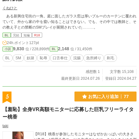
くねひと
ある新興住宅街の一角。庭に面したガラス窓は厚いブルーのカーテンに覆われ
ていて、外から家の中を窺い知ることはできない。でも、その中では教師と、そ
の教え子との禁断のSMプレイが展開されていた………。
BL
完結
短編
R18
24h.ポイント
127pt
9,830
2,148
位 / 228,899件
位 / 31,450件
小説
BL
BL
SM
奴隷
恥辱
口舌奉仕
浣腸
急所縛り
剃毛
感想数 1
文字数 15,108
最終更新日 2024.07.26
登録日 2024.04.27
5
お気に入り追加
77
【羞恥】全身VR高額モニターに応募した巨乳フリーライタ
ー桃香
taki
【R18】桃香が参加したモニターはなぜかおっぱいの大きさ