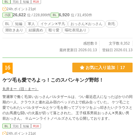
BL
完結
短編
R18
24h.ポイント
21pt
26,622
6,920
位 / 228,899件
位 / 31,450件
小説
BL
BL
短編
軍人
イケメン✕平凡
おっさん✕おっさん
剃毛
潮吹きあり
結腸責め
殴り愛
嘔吐表現あり
感想数 0
文字数 8,352
最終更新日 2026.01.13
登録日 2026.01.13
16
お気に入り追加
17
ケツ毛も愛でろよっ！このスパンキング野郎！
丸井まー（旧：まー）
警邏隊で働く毛深いおっさんバルタザールは、つい最近恋人になったばかりの同
期の一人、クラウスと連れ込み宿のベッドの上で睨み合っていた。 ケツ毛ごと
愛でられたいバルタザールとケツ毛を剃ってプリケツをぶっ叩きたいクラウスと
のお馬鹿な闘いの火蓋が切って落とされた。 王子様系男前おっさん✕男臭い男
前おっさん。 ※ムーンライトノベルズさんでも公開しております。
BL
完結
短編
R18
24h.ポイント
21pt