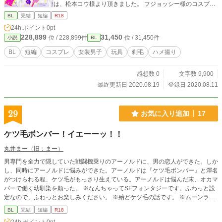
は、松本コウ様より頂きました。 フジョッシー様のコスプレ
短編コンテストに提出、選外でしたが公式Twitter上にて書評
BL
完結
短編
R18
を頂きました！
24h.ポイント
0pt
228,899
31,450
位 / 228,899件
位 / 31,450件
小説
BL
BL
短編
コスプレ
女装男子
玩具
剃毛
ハメ撮り
感想数 0
文字数 9,900
最終更新日 2020.08.19
登録日 2020.08.11
29
お気に入り追加
17
ケツ毛ボンバー！イエーーッ！！
丸井まー（旧：まー）
男専門を全力で隠していた戦闘機乗りのアーノルドに、男の恋人ができた。しか
し、同時にアーノルドに悩みができた。アーノルドは『ケツ毛ボンバー』と渾名
がつけられる程、ケツ毛がもっさり生えている。アーノルドは悩んだ末、オカマ
バーで働く幼馴染を頼った。 ※なんちゃってSFフォンタジーです。ふわっと設
定なので、ふわっとお楽しみください。 ※殆どケツ毛の話です。 ※ムーンライ
トノベルズさんでも公開しておりす。
BL
完結
短編
R18