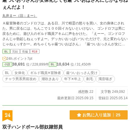
厳ついおっさんが女体化しても厳ついおばさんにしかならね
ぇんだよ！
丸井まー（旧：まー）
Ａ級冒険者のゴンドロフは、ある日、川で精霊の怒りを買い、女の身体にされ
た。男に戻るには、ちんこで１００回イカないといけない。 ゴンドロフは男に
戻るために、遊び人のギルド職員アキムに声をかけた。 「えーー。ゴンドロフ
さんじゃ勃起しねぇっすよー。デッカいおっぱいついただけで、元と変わらない
じゃねぇっすかー。めちゃくちゃ厳ついおばさん」 「厳ついおっさんが女にな
っても厳ついおばさんにしかならねぇんだよ！」 ゴンドロフの男に戻る為の奮
BL
完結
長編
R18
闘が始まった！ チャラ男系男前遊び人ギルド職員✕厳ついおっさん（おばさ
24h.ポイント
7pt
ん）冒険者。 ※女体化エロあります。後半はちゃんとBLします。エロあり回に
38,691
10,634
位 / 228,899件
位 / 31,450件
小説
BL
は※をつけてあります。濁音喘ぎです！ ※ムーンライトノベルズさんでも公開
しております。 ※全７７話。
BL
女体化
ギルド職員✕冒険者
厳ついおっさん受け
チャラ男系男前攻め
潮吹きあり
年下✕年上
剃毛
濁音喘ぎ
感想数 22
文字数 249,092
最終更新日 2025.09.15
登録日 2025.05.14
24
お気に入り追加
25
双子ハンドボール部奴隷部員