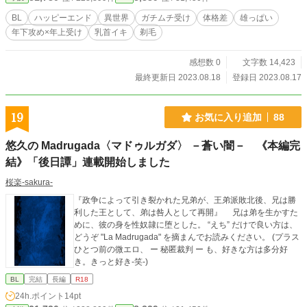
BL
ハッピーエンド
異世界
ガチムチ受け
体格差
雄っぱい
年下攻め×年上受け
乳首イキ
剃毛
感想数 0
文字数 14,423
最終更新日 2023.08.18
登録日 2023.08.17
19
お気に入り追加
88
悠久の Madrugada〈マドゥルガダ〉 －蒼い闇－ 《本編完
結》「後日譚」連載開始しました
桜楽-sakura-
『政争によって引き裂かれた兄弟が、王弟派敗北後、兄は勝
利した王として、弟は咎人として再開』 兄は弟を生かすた
めに、彼の身を性奴隷に堕とした。 “えち” だけで良い方は、
どうぞ "La Madrugada" を摘まんでお読みください。 (プラス
ひとつ前の微エロ、 ー 秘匿裁判 ー も、好きな方は多分好
き。きっと好き-笑-)
BL
完結
長編
R18
24h.ポイント
14pt