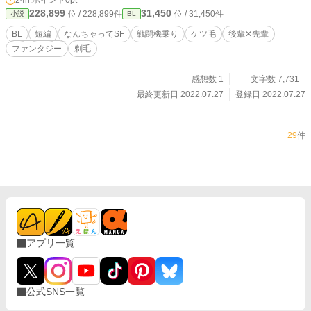
24h.ポイント
0pt
228,899
31,450
位 / 228,899件
位 / 31,450件
小説
BL
BL
短編
なんちゃってSF
戦闘機乗り
ケツ毛
後輩✕先輩
ファンタジー
剃毛
感想数 1
文字数 7,731
最終更新日 2022.07.27
登録日 2022.07.27
29
件
アプリ一覧
公式SNS一覧