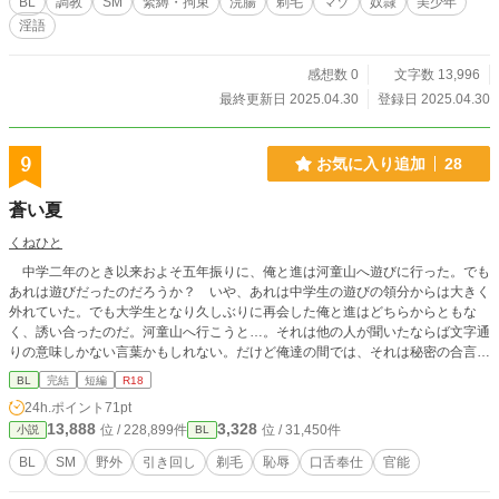
BL
調教
SM
緊縛・拘束
浣腸
剃毛
マゾ
奴隷
美少年
淫語
感想数 0
文字数 13,996
最終更新日 2025.04.30
登録日 2025.04.30
9
お気に入り追加
28
蒼い夏
くねひと
中学二年のとき以来およそ五年振りに、俺と進は河童山へ遊びに行った。でも
あれは遊びだったのだろうか？ いや、あれは中学生の遊びの領分からは大きく
外れていた。でも大学生となり久しぶりに再会した俺と進はどちらからともな
く、誘い合ったのだ。河童山へ行こうと…。それは他の人が聞いたならば文字通
りの意味しかない言葉かもしれない。だけど俺達の間では、それは秘密の合言葉
だった……。
BL
完結
短編
R18
24h.ポイント
71pt
13,888
3,328
位 / 228,899件
位 / 31,450件
小説
BL
BL
SM
野外
引き回し
剃毛
恥辱
口舌奉仕
官能