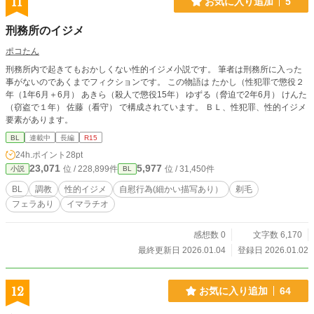
11
お気に入り追加
5
刑務所のイジメ
ポコたん
刑務所内で起きてもおかしくない性的イジメ小説です。 筆者は刑務所に入った
事がないのであくまでフィクションです。 この物語は たかし（性犯罪で懲役２
年（1年6月＋6月） あきら（殺人で懲役15年） ゆずる（脅迫で2年6月） けんた
（窃盗で１年） 佐藤（看守） で構成されています。 ＢＬ、性犯罪、性的イジメ
要素があります。
BL
連載中
長編
R15
24h.ポイント
28pt
23,071
5,977
位 / 228,899件
位 / 31,450件
小説
BL
BL
調教
性的イジメ
自慰行為(細かい描写あり）
剃毛
フェラあり
イマラチオ
感想数 0
文字数 6,170
最終更新日 2026.01.04
登録日 2026.01.02
12
お気に入り追加
64