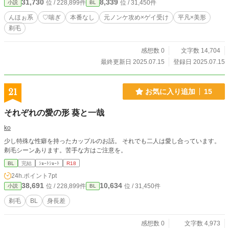
31,730
8,339
位 / 228,899件
位 / 31,450件
小説
BL
んほぉ系
♡喘ぎ
本番なし
元ノンケ攻め×ゲイ受け
平凡×美形
剃毛
感想数 0
文字数 14,704
最終更新日 2025.07.15
登録日 2025.07.15
21
お気に入り追加
15
それぞれの愛の形 葵と一哉
ko
少し特殊な性癖を持ったカップルのお話。 それでも二人は愛し合っています。
剃毛シーンあります。苦手な方はご注意を。
BL
完結
ｼｮｰﾄｼｮｰﾄ
R18
24h.ポイント
7pt
38,691
10,634
位 / 228,899件
位 / 31,450件
小説
BL
剃毛
BL
身長差
感想数 0
文字数 4,973