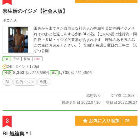
寮生活のイジメ【社会人版】
ポコたん
田舎から出てきた真面目な社会人が先輩社員に性的イジメさ
れそのあと仕返しをする創作BL小説 【この小説は性行為・同
性愛・ＳＭ・イジメ的要素が含まれます。理解のある方のみ
この先にお進みください。】 全四話 毎週日曜日の正午に一話
ずつ公開
BL
完結
長編
R18
24h.ポイント
170pt
8,353
1,738
位 / 228,899件
位 / 31,450件
小説
BL
BL
性的イジメ
剃毛
感想数 0
文字数 11,853
最終更新日 2022.07.10
登録日 2022.06.24
3
お気に入り追加
76
BL短編集＊1