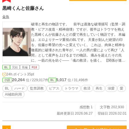
黒崎くんと佐藤さん
金魚
破壊と再生の物語です。 前半は過激な破壊描写（監禁・調
教・ピアス改造・精神崩壊）ですが、後半はトラウマを抱え
た黒崎くんが佐藤さんとの愛で再生していく物語です。 本編
は、エロよりテーマ重視のBLです。 天童が刻んだ絶望の印
を、佐藤が希望の光へと変えていく。 ​これは、肉体と精神を
徹底的に破壊された青年が、一人の男の愛によって再び「人
間」として産声を上げるまでの物語。 ​痛みを超えたその先
に、一筋の光を紡ぐ――「魂の救済」を描く。 【関係が進む
と、執着溺愛な医者攻め×小悪魔魔性な健気誘い受け】 （※
BL
完結
長編
R18
破壊、トラウマ描写が強いので似た経験をお持ちの方はご注
24h.ポイント
35pt
意ください。 優しい再生シーンを大切にして書いていま
20,264
5,017
位 / 229,017件
位 / 31,496件
小説
BL
す。） （※無断転載禁止です。） （※他サイトにも投稿して
います。）
BL
ハード
監禁調教
ピアス
トラウマ
救済
再生
溺愛
愛
AI補助利用
感想数 1
文字数 202,930
最終更新日 2026.06.27
登録日 2026.02.01