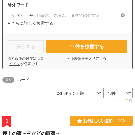
除外ワード
+ さらに詳しく検索する
保存する
11
件を検索する
検索条件の保存には
ロ
× 検索条件をクリアする
グイン
が必要です。
ハード
タグ
11
件
1
お気に入り追加
102
極上の蜜～みかどの寵蜜～