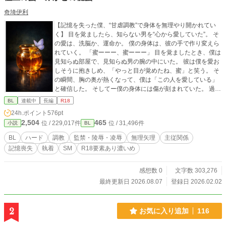
奇埼伊利
【記憶を失った僕、“甘虐調教”で身体を無理やり開かれてい
く】 目を覚ましたら、知らない男を“心から愛していた”。 そ
の愛は、洗脳か、運命か。 僕の身体は、彼の手で作り変えら
れていく。 「蜜ーーー、蜜ーーー」 目を覚ましたとき、僕は
見知らぬ部屋で、見知らぬ男の腕の中にいた。 彼は僕を愛お
しそうに抱きしめ、「やっと目が覚めたね、蜜」と笑う。 そ
の瞬間、胸の奥が熱くなって、僕は「この人を愛している」
と確信した。 そしてー僕の身体には傷が刻まれていた。 過去
の記憶はなく、思い出せるのは目の前の「みかど」への狂お
BL
連載中
長編
R18
しいほどの想いだけ。 まるで、初めて目にした相手を親だと
24h.ポイント
576pt
刷り込まれるヒナのように、僕の世界は彼だけに染め上げら
2,504
465
位 / 229,017件
位 / 31,496件
小説
BL
れていく。 「全部、私の色に染めよう」 そう囁きながら、み
かどは極上の蜜を味わうように、僕を自分だけのものにして
BL
ハード
調教
監禁・陵辱・凌辱
無理矢理
主従関係
いくーーー。 なぜ…蜜は記憶を失っているのか。 なぜ…初対
記憶喪失
執着
SM
R18要素あり濃いめ
面のはずのみかどをこれほどまでに求めてしまうのか。 な
ぜ…みかどは、蜜の身体を自分の色に染め上げようとするの
か。 なぜ…蜜は、その腕から逃げ出すことができないのか。
感想数 0
文字数 303,276
そしてーーー蜜が感じている「愛」は、本物なのか。 登場人
最終更新日 2026.08.07
登録日 2026.02.02
物： 蜜：大学1年生くらいの青年。華奢な体つきで、漆黒の
瞳が印象的。 過去の記憶を失い、みかどへの愛情だけが強く
刻み込まれている【受け】 みかど：20代後半。整った顔立ち
2
お気に入り追加
116
にスーツがよく似合う長身の男。 静かで紳士的だが、蜜への
執着は強い【攻め】 薫：20代後半。中性的な顔立ちでスマー