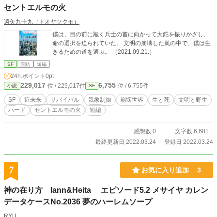
セントエルモの火
遠矢九十九（トオヤツクモ）
僕は、目の前に跪く兵士の首に向かって大鉈を振りかざし、
命の選択を迫られていた。 文明の崩壊した嵐の中で、僕は生
きるための道を選ぶ。 （2021.09.21.）
SF
完結
短編
24h.ポイント
0pt
229,017
6,755
位 / 229,017件
位 / 6,755件
小説
SF
SF
近未来
サバイバル
気象制御
崩壊世界
生と死
文明と野生
ハード
セントエルモの火
短編
感想数 0
文字数 6,681
最終更新日 2022.03.24
登録日 2022.03.24
7
お気に入り追加
3
神の在り方 Iann&Heita エピソード5.2 メサイヤ カレン
データケースNo.2036 夢のハーレムソープ
RYU