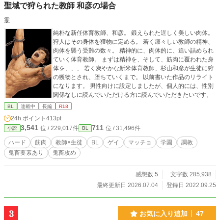
聖域で狩られた教師 和彦の場合
トな体格の男。 みかどの絶対的な存在だが、みかどと蜜の関
係は知らない【リバ】 カイ：20代前半。いまどきのすっきり
零
したタイプのイケメンで高身長。 蜜と同世代寄りで、薫の傍
純朴な新任体育教師、和彦。 鍛えられた逞しく美しい肉体。
にいる【攻め】 楓：みかどの腹違いの弟。 一瞬みかどに見え
狩人はその身体を獲物に定める。 若く凛々しい教師の精神、
るくらいよく似た容姿を持ち、兄を唯一絶対の存在として慕
肉体を襲う受難の数々。 精神的に、肉体的に、追い詰められ
っている【リバ】 アンディ：30代後半。 高身長で筋肉質、し
ていく体育教師。 まずは精神を、そして、筋肉に覆われた身
っかりした体格の男。みかどの執事として、蜜の身の回りの
体を、、、 若く爽やかな新米体育教師、杉山和彦が生徒に狩
世話も引き受けている【・・・】 ※R18描写あり プレイ内
の獲物とされ、堕ちていくまで。 以前書いた作品のリライト
容：監禁、SM、調教、器具責め、監視、淫具使用、言葉責
になります。 男性向けに設定しましたが、個人的には、性別
め、浣腸など、ハードな性描写・暴力的な描写を含みます。
関係なしに読んでいただける方に読んでいただきたいです。
苦手な方はご遠慮ください。 ※表紙画像はAIで作成したもの
を使用しています。
BL
連載中
長編
R18
24h.ポイント
413pt
3,541
711
位 / 229,017件
位 / 31,496件
小説
BL
ハード
筋肉
教師×生徒
BL
ゲイ
マッチョ
学園
調教
鬼畜要素あり
鬼畜攻め
感想数 5
文字数 285,938
最終更新日 2026.07.04
登録日 2022.09.25
3
お気に入り追加
47