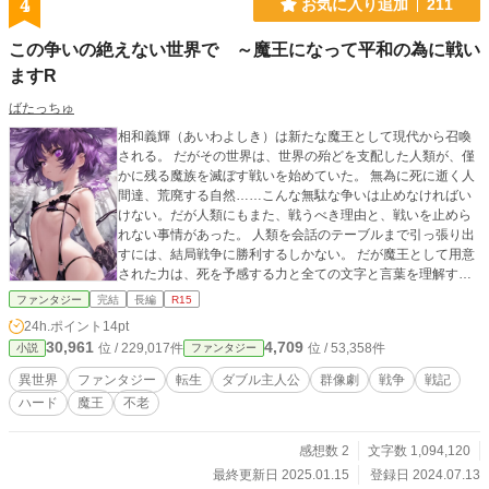
4
お気に入り追加
211
この争いの絶えない世界で ～魔王になって平和の為に戦い
ますR
ばたっちゅ
相和義輝（あいわよしき）は新たな魔王として現代から召喚
される。 だがその世界は、世界の殆どを支配した人類が、僅
かに残る魔族を滅ぼす戦いを始めていた。 無為に死に逝く人
間達、荒廃する自然……こんな無駄な争いは止めなければい
けない。だが人類にもまた、戦うべき理由と、戦いを止めら
れない事情があった。 人類を会話のテーブルまで引っ張り出
すには、結局戦争に勝利するしかない。 だが魔王として用意
された力は、死を予感する力と全ての文字と言葉を理解する
力のみ。 自分一人の力で戦う事は出来ないが、強力な魔人や
ファンタジー
完結
長編
R15
個性豊かな魔族たちの力を借りて戦う事を決意する。 殺戮の
24h.ポイント
14pt
果てに、互いが共存する未来があると信じて。
30,961
4,709
位 / 229,017件
位 / 53,358件
小説
ファンタジー
異世界
ファンタジー
転生
ダブル主人公
群像劇
戦争
戦記
ハード
魔王
不老
感想数 2
文字数 1,094,120
最終更新日 2025.01.15
登録日 2024.07.13