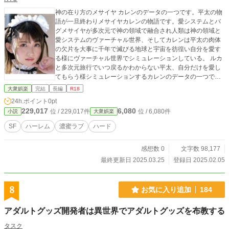
神の在り方のメサイヤ カレンのデータの一つです。平太の物
語が一旦終わりメサイヤカレンの物語です。愛システムとバ
グメサイヤが多次元で神の領域で融合され人類は神の領域と
愛システムのヴァーチャル世界、そしてカレンは平太の肉体
の欠片を大事に千年で滅びる地球と宇宙を彷徨い自分を愛す
る様にヴァーチャル世界でシミュレーションしている。 ルカ
と多次元旅行でいつ戻るかわからない平太、自分だけを愛し
てもらう様シミュレーションするカレンのデータの一つで
す。
大衆娯楽
完結
長編
R18
24h.ポイント
0pt
229,017
6,080
位 / 229,017件
位 / 6,080件
小説
大衆娯楽
SF
ハーレム
濃蜜ラブ
ハード
感想数 0
文字数 98,177
最終更新日 2025.03.25
登録日 2025.02.05
8
お気に入り追加
184
アダルトグッズ開発者は異世界でアダルトグッズを布教する
タスク