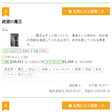
5
お気に入り追加
6
絶望の魔王
たじ
………魔王はずっと待っていた。勇者という存在を。自分達
の悲願を達成してくれるはずの、自分を殺してくれる勇者
を…。
ファンタジー
連載中
長編
R15
24h.ポイント
0pt
229,017
53,358
位 / 229,017件
位 / 53,358件
小説
ファンタジー
異世界
魔王
切ない
召喚
ファンタジー
絶望
悲恋
転生
ハード
非テンプレ
感想数 0
文字数 76,077
最終更新日 2020.10.27
登録日 2020.08.15
6
お気に入り追加
0