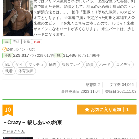
元ではプリンス議員と呼ばれている。 上品な整った容姿、剣
道で鍛えた身体。 議員として、地元のため働く町田のストレ
ス解消方法とは。。。 拙作「聖職より堕ちた教師」のスピン
オフとなります。 ※本編で描く予定だった町田と本編主人公
来生のエピソードを丸々こちらに移したので、しばらく来生
がメインになるパートが多くなります。 来生パートは、少し
ハードになります。
BL
完結
短編
R18
24h.ポイント
0pt
229,017
31,496
位 / 229,017件
位 / 31,496件
小説
BL
BL
ゲイ
マッチョ
筋肉
複数プレイ
議員
ハード
コメディ
執着
体育教師
感想数 2
文字数 34,066
最終更新日 2023.11.04
登録日 2021.11.03
10
お気に入り追加
1
－Crazy－ 殺しあいの約束
寺谷まさとみ