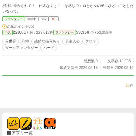
邪神に命令されて！ 仕方なくぅ！ な感じでエロとか女の子にひどいことした
いなって。
ファンタジー
連載中
長編
R18
24h.ポイント
0pt
229,017
53,358
位 / 229,017件
位 / 53,358件
小説
ファンタジー
異世界
邪神
残酷な描写あり
男主人公
グロ？
ダークファンタジー
ハード
感想数 0
文字数 18,935
最終更新日 2026.05.18
登録日 2026.05.15
11
件
アプリ一覧