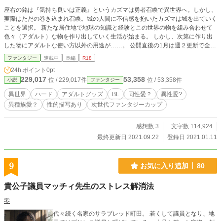
座右の銘は『気持ち良いは正義』というカズマは勇者召喚で異世界へ。しかし、
実際はただの巻き込まれ召喚。城の人間に不信感を抱いたカズマは城を出ていく
ことを選択。 新たな居住地で地球の知識と経験とこの世界の物を組み合わせて
色々（アダルト）な物を作り出していく生活が始まる。 しかし、次第に作り出
した物にアダルトな使い方以外の用途が……。 公開直後の1月は週２更新で全部
で6話一気に公開します。 それ以降、2月からは毎月第二第四水曜更新予定で頑
ファンタジー
連載中
長編
R18
張ります。
24h.ポイント
0pt
229,017
53,358
位 / 229,017件
位 / 53,358件
小説
ファンタジー
異世界
ハード
アダルトグッズ
BL
同性愛？
異性愛?
異種族愛？
性的描写あり
次世代ファンタジーカップ
感想数 3
文字数 114,924
最終更新日 2021.09.22
登録日 2021.01.11
9
お気に入り追加
80
貴公子議員マッチィ先生のストレス解消法
零
代々続く名家のサラブレッド町田。 若くして議員となり、地