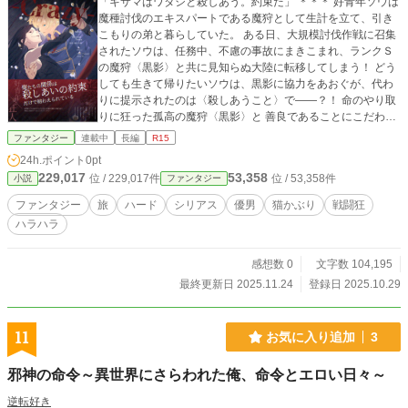
「キサマはワタシと殺しあう。約束だ」 ＊＊＊ 好青年ソウは
魔種討伐のエキスパートである魔狩として生計を立て、引き
こもりの弟と暮らしていた。 ある日、大規模討伐作戦に召集
されたソウは、任務中、不慮の事故にまきこまれ、ランクＳ
の魔狩〈黒影〉と共に見知らぬ大陸に転移してしまう！ どう
しても生きて帰りたいソウは、黒影に協力をあおぐが、代わ
りに提示されたのは〈殺しあうこと〉で――？！ 命のやり取
りに狂った孤高の魔狩〈黒影〉と 善良であることにこだわる
青年ソウの、渇望と淫欲のアイロニックファンタジー。 ――
ファンタジー
連載中
長編
R15
―――――――――――――――――― ※過激描写(性的、暴
24h.ポイント
0pt
力、暴言など)がございますので、 そちらも含めフィクション
229,017
53,358
位 / 229,017件
位 / 53,358件
小説
ファンタジー
としてお楽しみください。 暴力行為や暴言、性的暴行を示唆
するものではございません。 2022/10/26 楽曲『end roll』
ファンタジー
旅
ハード
シリアス
優男
猫かぶり
戦闘狂
公開 https://youtu.be/C8PUCUj-4EA
ハラハラ
感想数 0
文字数 104,195
最終更新日 2025.11.24
登録日 2025.10.29
11
お気に入り追加
3
邪神の命令～異世界にさらわれた俺、命令とエロい日々～
逆転好き