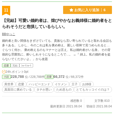
11
お気に入り追加
6
【完結】可愛い婚約者は、煌びやかなお義姉様に婚約者をと
られそうだと危惧しているらしい。
BBやっこ
婚約者と良い関係をきずけていても、貴族なら言い寄られていると取れる会話も
多々ある。 しかし、今のこれは私を褒め称え、麗しい双眸で見つめられると…
ぐらつく何か。 褒め称えるのもマナーとは言え、私は婚約者がいる身。 その背
徳的な雰囲気に、酔いしれそうになるところで…。 →『 姉上。私の婚約者を盗
らないでくださいよ。」から改題
恋愛
完結
ｼｮｰﾄｼｮｰﾄ
24h.ポイント
0pt
228,788
66,372
位 / 228,788件
位 / 66,372件
小説
恋愛
異世界
恋愛
ハッピーエンド
イケメン
王子
お姉様
真面目に褒めている
タチが悪い
ため息もの
とてもカッコイイのは？
感想数 0
文字数 810
最終更新日 2021.06.04
登録日 2021.06.04