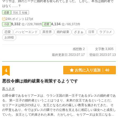
マリサは、姉のニーナに婚約者を取られてしまった。 しかし、本当は婚約者で
はなく……？
恋愛
完結
短編
24h.ポイント
127pt
9,332
4,134
位 / 228,788件
位 / 66,372件
小説
恋愛
恋愛
ハッピーエンド
異世界
婚約破棄
ざまぁ
日常
ラブコメ
お姉様
感想数 2
文字数 3,805
最終更新日 2023.07.17
登録日 2023.07.13
4
お気に入り追加
40
悪役令嬢は婚約破棄を画策するようです
黒うさぎ
公爵令嬢であるセリアーヌは、ウラン王国の第一王子であるダレスの婚約者であ
る。 第一王子の婚約者ということはつまり、未来の女王であるということだ。
セリアーヌは幼少の頃より、女王となるための厳しい教育を施されてきた。 そ
の甲斐もあり、今ではダレスの隣でその公務を支えるに相応しい淑女へと成長し
ていた。 女王として約束された未来。 だがしかし、セリアーヌは女王になるこ