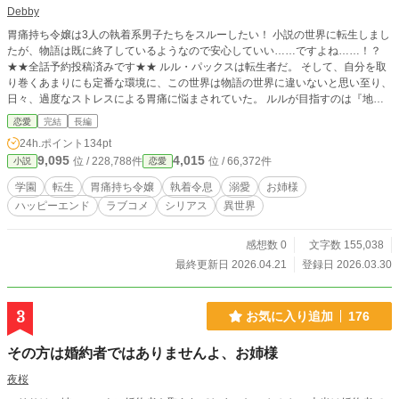
Debby
胃痛持ち令嬢は3人の執着系男子たちをスルーしたい！ 小説の世界に転生しまし
たが、物語は既に終了しているようなので安心していい……ですよね……！？
★★全話予約投稿済みです★★ ルル・パックスは転生者だ。 そして、自分を取
り巻くあまりにも定番な環境に、この世界は物語の世界に違いないと思い至り、
日々、過度なストレスによる胃痛に悩まされていた。 ルルが目指すのは『地味
で目立たない平穏な学生生活を送り、無事に卒業する』こと。 なのに入学
恋愛
完結
長編
早々、イケメン生徒会役員に目をつけられた上に、令嬢に人気の『三華（みは
24h.ポイント
134pt
な）サロン』のお姉様方からの招待状を受け取り、注目を浴びてしまう！ 絡ん
9,095
4,015
位 / 228,788件
位 / 66,372件
小説
恋愛
でくる令嬢を退け、胃痛に耐えながら向かったサロンで、ルルは三華のお姉様3
人が転生者であること、そしてここが『三片の恋標（みひらのこいしるべ）』と
学園
転生
胃痛持ち令嬢
執着令息
溺愛
お姉様
いうオムニバスの小説の世界だという事実を聞かされる。 （え！？ 物語は終
ハッピーエンド
ラブコメ
シリアス
異世界
わっているの？ やった！私はモブだったんだっ！） だけど安心したのも束の
間、モブであるはずのルルを待ち構えていたのは、3人の令息たちによる逃げ場
のない予想外の猛攻だった！ 真意の見えない静かな執着を見せる生徒会役員、
感想数 0
文字数 155,038
『灰青の瞳』シエル。 完璧な微笑みと策略でルルを絡めとろうとする『瑠璃の
最終更新日 2026.04.21
登録日 2026.03.30
瞳』第三王子ルカ。 そして、本能のまま強引にルルを手に入れようとする、
『琥珀の瞳』公爵令息バルト…… 最強で最高な三華のお姉様たちの協力を得
て、平穏を脅かす執着令息や令嬢を回避したルル。 胃痛が違う痛みに変化した
3
お気に入り追加
176
ことに気付いた時、ルルの前に立ちはだかったのは意外な人物──味方だったは
ずのお姉様だった…… ★覗いていただいて、ありがとうございます。 よろしけ
その方は婚約者ではありませんよ、お姉様
れば、このままお付き合いください(* ᴗ ᴗ)⁾⁾
夜桜