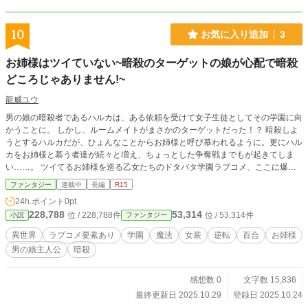
10
お気に入り追加
3
お姉様はツイていない~暗殺のターゲットの娘が心配で暗殺
どころじゃありません!~
龍威ユウ
男の娘の暗殺者であるハルカは、ある依頼を受けて女子生徒としてその学園に向
かうことに。 しかし、ルームメイトがまさかのターゲットだった！？ 暗殺しよ
うとするハルカだが、ひょんなことからお姉様と呼び慕われるように。更にハル
カをお姉様と慕う者達が続々と増え、ちょっとした争奪戦までもが起きてしま
い……。 ツイてるお姉様を巡る乙女たちのドタバタ学園ラブコメ、ここに爆
誕！
ファンタジー
連載中
長編
R15
24h.ポイント
0pt
228,788
53,314
位 / 228,788件
位 / 53,314件
小説
ファンタジー
異世界
ラブコメ要素あり
学園
魔法
女装
逆転
百合
お姉様
男の娘主人公
暗殺
感想数 0
文字数 15,836
最終更新日 2025.10.29
登録日 2025.10.24