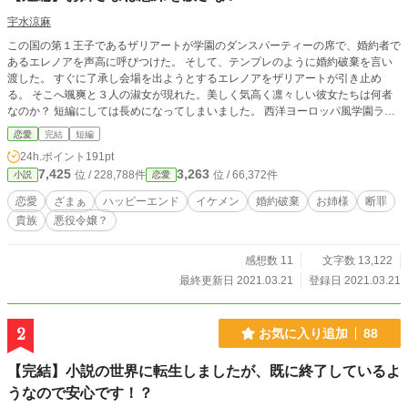
宇水涼麻
この国の第１王子であるザリアートが学園のダンスパーティーの席で、婚約者で
あるエレノアを声高に呼びつけた。 そして、テンプレのように婚約破棄を言い
渡した。 すぐに了承し会場を出ようとするエレノアをザリアートが引き止め
る。 そこへ颯爽と３人の淑女が現れた。美しく気高く凛々しい彼女たちは何者
なのか？ 短編にしては長めになってしまいました。 西洋ヨーロッパ風学園ラブ
ストーリーです。
恋愛
完結
短編
24h.ポイント
191pt
7,425
3,263
位 / 228,788件
位 / 66,372件
小説
恋愛
恋愛
ざまぁ
ハッピーエンド
イケメン
婚約破棄
お姉様
断罪
貴族
悪役令嬢？
感想数 11
文字数 13,122
最終更新日 2021.03.21
登録日 2021.03.21
2
お気に入り追加
88
【完結】小説の世界に転生しましたが、既に終了しているよ
うなので安心です！？