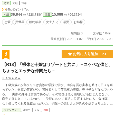
とが、―――非常に面倒くさかった。 婚約を破棄してもらい、愛情だけをいた
恋愛
完結
短編
だける妾になるため、セリアーヌは画策する。 小説家になろう、カクヨム、ノ
24h.ポイント
7pt
ベルアッププラスにも投稿しています。
36,844
15,988
位 / 228,788件
位 / 66,372件
小説
恋愛
恋愛
異世界
婚約破棄
女主人公
溺愛
お姉様
感想数 0
文字数 4,049
最終更新日 2021.01.02
登録日 2020.12.31
5
お気に入り追加
51
【R18】「裸体と令嬢はリゾートと共に」－スケベな僕と、
ちょっとエッチな仲間たち－
ＫＡＷＡＭＡ
下級貴族の少年クリスは貴族の学院で学び、商会を営む実家を助ける日々を送
っていた。倉庫の荷運びや、冒険者として荷馬車の護衛、売り子などなんでもや
る。 実家の身分は貴族であるが、その地位は低く領地などもほとんどない。
商売で身を立てているのだ。 学院において底辺に位置する彼にも、分け隔て
なく接してくれる生徒たちがいた。学院一の美しさと評判の令嬢ジュリエと、女
だてらに騎士を目指すサンドラ。貴族の有名芸術家を両親に持つステファの三人
ファンタジー
連載中
長編
R18
である。 夏休みに入り観光の島で、クリスは家業の手伝で物売りに励む。そ