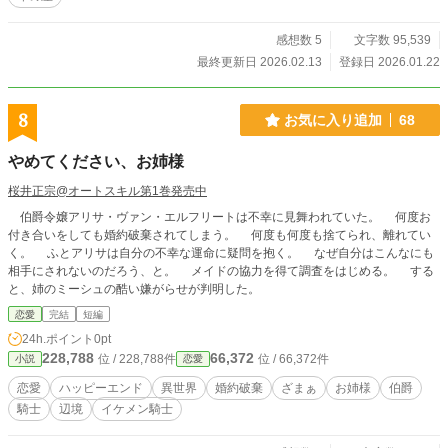
感想数 5
文字数 95,539
最終更新日 2026.02.13
登録日 2026.01.22
8
お気に入り追加
68
やめてください、お姉様
桜井正宗@オートスキル第1巻発売中
伯爵令嬢アリサ・ヴァン・エルフリートは不幸に見舞われていた。 何度お
付き合いをしても婚約破棄されてしまう。 何度も何度も捨てられ、離れてい
く。 ふとアリサは自分の不幸な運命に疑問を抱く。 なぜ自分はこんなにも
相手にされないのだろう、と。 メイドの協力を得て調査をはじめる。 する
と、姉のミーシュの酷い嫌がらせが判明した。
恋愛
完結
短編
24h.ポイント
0pt
228,788
66,372
位 / 228,788件
位 / 66,372件
小説
恋愛
恋愛
ハッピーエンド
異世界
婚約破棄
ざまぁ
お姉様
伯爵
騎士
辺境
イケメン騎士