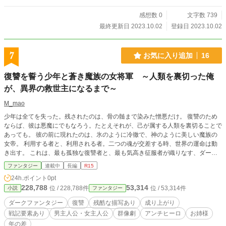
感想数 0
文字数 739
最終更新日 2023.10.02
登録日 2023.10.02
7
お気に入り追加
16
復讐を誓う少年と蒼き魔族の女将軍 ～人類を裏切った俺
が、異界の救世主になるまで～
M_mao
少年は全てを失った。残されたのは、骨の髄まで染みた憎悪だけ。 復讐のため
ならば、彼は悪魔にでもなろう。たとえそれが、己が属する人類を裏切ることで
あっても。 彼の前に現れたのは、氷のように冷徹で、神のように美しい魔族の
女帝。 利用する者と、利用される者。二つの魂が交差する時、世界の運命は動
き出す。 これは、最も孤独な復讐者と、最も気高き征服者が織りなす、ダー
ク・ファンタジー戦記。
ファンタジー
連載中
長編
R15
24h.ポイント
0pt
228,788
53,314
位 / 228,788件
位 / 53,314件
小説
ファンタジー
ダークファンタジー
復讐
残酷な描写あり
成り上がり
戦記要素あり
男主人公・女主人公
群像劇
アンチヒーロ
お姉様
年の差