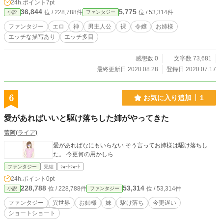
24h.ポイント
7pt
して人手が足りないと、客が裸でくつろぐ海辺のリゾート施設に配置されてしま
36,844
5,775
位 / 228,788件
位 / 53,314件
小説
ファンタジー
う。 仕事だと割り切って素っ裸で働いていたクリスの前に、客として三令嬢
が現われた。 荒ぶる自身は制御不能。令嬢たちはそんな生理現象をからかい
ファンタジー
エロ
神
男主人公
裸
令嬢
お姉様
つつ、微笑ましくも指摘するのだ。 クリスと、彼を取り巻く少女と女性たち
エッチな描写あり
エッチ多目
の、ちょっと（かなり？）エッチな物語。
感想数 0
文字数 73,681
最終更新日 2020.08.28
登録日 2020.07.17
6
お気に入り追加
1
愛があればいいと駆け落ちした姉がやってきた
蕾阿(ライア)
愛があればなにもいらない そう言ってお姉様は駆け落ちし
た。 今更何の用かしら
ファンタジー
完結
ｼｮｰﾄｼｮｰﾄ
24h.ポイント
0pt
228,788
53,314
位 / 228,788件
位 / 53,314件
小説
ファンタジー
ファンタジー
異世界
お姉様
妹
駆け落ち
今更遅い
ショートショート