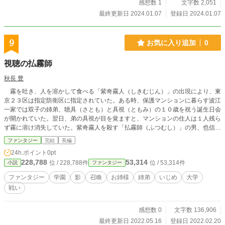
感想数 1
文字数 2,051
最終更新日 2024.01.07
登録日 2024.01.07
9
お気に入り追加
0
視聴の払霧師
秋長 豊
霧を吐き、人を溶かして食べる「紫奇霧人（しきむじん）」の出現により、東
京２３区は指定防衛区に指定されていた。ある時、保護マンションに暮らす波江
一家では双子の姉弟、聴具（さとも）と具視（ともみ）の１０歳を祝う誕生日会
が開かれていた。翌日、弟の具視が目を覚ますと、マンションの住人は１人残ら
ず霧に溶け消失していた。紫奇霧人を殺す「払霧師（ふつむし）」の男、也信
（やしん）によって具視は救われるが、彼は重傷を負っていたため力尽きる。
ファンタジー
完結
長編
祖母が暮らす地方の村に引っ越した具視は、霧を吸っても死ななかった”化け
24h.ポイント
0pt
物”と呼ばれ、いじめに遭う。１３歳になり、也信の弟也草（やぐさ）から払霧
228,788
53,314
位 / 228,788件
位 / 53,314件
小説
ファンタジー
師を養成する払霧師大学入学への打診を受ける。具視は払霧師になることを決意
し、既に大学で学んでいる也草の居候先に転がり込んだ。払霧師は守護影（人の
ファンタジー
学園
影
召喚
お姉様
姉弟
いじめ
大学
影にすむ生き物）から力を借り、霧をはじく光を具現化し戦う。入学試験では、
戦い
守護影審査で自分の守護影を見つける必要があった。 審査２０回目にして、
具視は自分の守護影を呼び出すことに成功した。しかし、それはオオカミでもト
ラでもなく……生前の記憶がない聴具だった――
感想数 0
文字数 136,906
最終更新日 2022.05.16
登録日 2022.02.20