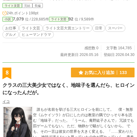
なる前に誰かの今日を温めたい、その気持ちで京子は今日も
ライト文芸
完結
長編
働きます。
24h.ポイント
198pt
7,079
92
位 / 228,685件
位 / 9,589件
小説
ライト文芸
お仕事
ライト文芸
ライト文芸大賞エントリー
日常
スーパー
グルメ
ヒューマンドラマ
感想数 0
文字数 164,785
最終更新日 2026.05.16
登録日 2026.04.30
8
お気に入り追加
133
クラスの三大美少女ではなく、地味子を選んだら、ヒロイン
になったんだが。
イコ
誰もが名前を挙げる三大ヒロインを前にして。 僕・無形
空《ムケイソラ》が口にしたのは教室の隅でひっそり本を読
む「地味子」だった。 「うーん、庵野紘子さんで」 冗談でも
罰ゲームでもない。 ただ、物静かで騒がしくないから。 で
も、その一言は彼女の世界を大きく変える。 「……変わりた