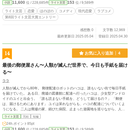
11,600
153
位 / 228,685件
位 / 9,589件
小説
ライト文芸
彼の幸せそうな様子に、懸命に笑顔を取り繕う香奈枝。しか
し、彼女が失恋を受け入れようとしたその時、朝陽から放た
ライト文芸
恋愛
ほのぼの
コメディ
現代恋愛
ラブコメ
れたのは、予想もしない、あまりにもまっすぐな一言だっ
第8回ライト文芸大賞エントリー
た……。
感想数 0
文字数 12,969
最終更新日 2025.05.04
登録日 2025.04.30
14
お気に入り追加
4
最後の郵便屋さん〜人類が滅んだ世界で、今日も手紙を届け
る〜
ララ
人類が滅んでから80年。 郵便配達ロボットのハコは、誰もいない街で毎日手紙
を届けていた。 ある日、廃墟の図書館に配達へ行ったハコは、少女型アンドロ
イドのユイと出会う。 「誰も読まない手紙を、どうして届けるの？」 「郵便
は、届けるためにあります」 ユイは呆れながらも、ハコの配達についていくよ
うになる。 二人は廃墟の家、錆びた病院、止まった遊園地を巡りながら、人間
たちが残した手紙を読む。 恋人への手紙。 母から子への手紙。 未来の誰かに向
ライト文芸
完結
短編
けた手紙。 やがてハコの電源を支える郵便局の蓄電池が、残りわずかだと分か
24h.ポイント
85pt
る。 最後の日、ハコはユイに一通の手紙を渡す。 宛名は、ユイ。 そこには、昔
11,600
153
位 / 228,685件
位 / 9,589件
小説
ライト文芸