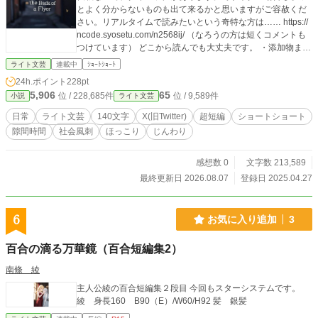
そんなザマスが由芽に秘密のラボを提供。 その上、なぜか
とよく分からないものも出て来るかと思いますがご容赦くだ
妙に口うるさい。 「ハンカチは持ったか？」「私は小学生
さい。リアルタイムで読みたいという奇特な方は…… https://
か？」 「歯は磨いたか？」「合宿ですか？」 「朝食を抜く
ncode.syosetu.com/n2568ij/ （なろうの方は短くコメントも
な。栄養を取れ。睡眠時間も確保しろ」「お前はオカンか」
つけています） どこから読んでも大丈夫です。 ・添加物まみ
言葉は氷点下。でも、行動はオカン。冷血なはずのザマス
れの食生活により、血の品質低下に嘆く吸血鬼の話 ・高層マ
王子は、なぜか由芽にだけ過保護すぎる!? 武器は化学。相
ライト文芸
連載中
ｼｮｰﾄｼｮｰﾄ
ンションが廃墟になる近未来の話 ・一か月前にタイムリープ
棒は、吸血鬼顔のオカン。パワポと見栄と社内政治を、成分
24h.ポイント
228pt
した男の話 etc… ※140字というのはツィッター【現X】の文
表とエビデンスでぶち抜け！ 社内最下層のすっぴん白衣に
5,906
65
位 / 228,685件
位 / 9,589件
小説
ライト文芸
字数制限です。 折角？なので、140字以内ではなくジャスト1
よる、痛快・逆転お仕事ラブコメディ。 ――さあ、ここか
40字で書いてます。 ホラー、SF、ミステリー、ファンタジ
ら反撃開始！
日常
ライト文芸
140文字
X(旧Twitter)
超短編
ショートショート
ー…色々とふれ幅は大きくしていこうと思います。 面白いと
隙間時間
社会風刺
ほっこり
じんわり
思ったものがあれば、感想など頂ければ書き続けるモチベー
ションになります＾＾ 短編であり、ネタのメモ代わりにもい
いような気がします。 その場で思い浮かんだものもあれば、
感想数 0
文字数 213,589
いつか書こうと思ってネタ帳に書いてあったものを、 ごく短
最終更新日 2026.08.07
登録日 2025.04.27
く書き出してみたものもあります。 ツィッター【現X】にも
投稿してみましたが、題名が入らないので違う感じになっち
ゃいますね。 説明も加筆できないので、フィクションだけの
6
お気に入り追加
3
投稿になりそのうち怒られそうです＾＾；。
百合の滴る万華鏡（百合短編集2）
南條 綾
主人公綾の百合短編集２段目 今回もスターシステムです。
綾 身長160 B90（E）/W60/H92 髪 銀髪