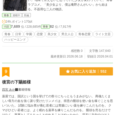
い」 地味で冴えないと思っていた少女が変わっていく。 青春
ラブコメ。「美少女より、僕は庵野さんがいい」から始ま
る。不器用な二人の物語。
青春
連載中
長編
24h.ポイント
170pt
7,689
82
位 / 228,685件
位 / 7,917件
小説
青春
青春
日常
学園
恋愛
美少女
男主人公
青春恋愛
ライト文芸
ハッピーエンド
感想数 0
文字数 147,640
最終更新日 2026.06.18
登録日 2026.04.01
9
お気に入り追加
552
後宮の下賜姫様
四宮 あか
書籍情報
薬屋では、国試という国を挙げての祭りにちっともうまみがない。 商魂たくま
しい母方の血を強く譲り受けたリンメイは、得意の饅頭を使い金を稼ぐことを思
いついた。 試験に悩み胃が痛む若者には胃腸にいい薬を練りこんだものを。 ク
マがひどい若者には、よく眠れる薬草を練りこんだものを。 饅頭を売るだけで
はなく、薬屋としてもちゃんとやれることはやったから、流石に文句のつけよう