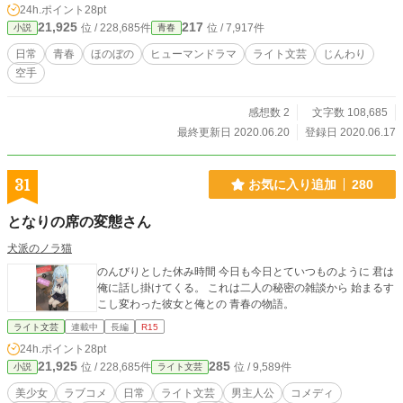
24h.ポイント
28pt
21,925
217
位 / 228,685件
位 / 7,917件
小説
青春
日常
青春
ほのぼの
ヒューマンドラマ
ライト文芸
じんわり
空手
感想数 2
文字数 108,685
最終更新日 2020.06.20
登録日 2020.06.17
31
お気に入り追加
280
となりの席の変態さん
犬派のノラ猫
のんびりとした休み時間 今日も今日とていつものように 君は
俺に話し掛けてくる。 これは二人の秘密の雑談から 始まるす
こし変わった彼女と俺との 青春の物語。
ライト文芸
連載中
長編
R15
24h.ポイント
28pt
21,925
285
位 / 228,685件
位 / 9,589件
小説
ライト文芸
美少女
ラブコメ
日常
ライト文芸
男主人公
コメディ