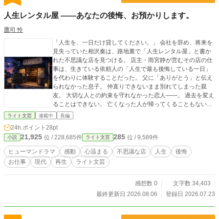
人生レンタル屋 ――あなたの後悔、お預かりします。
鷹司 怜
「人生を、一日だけ貸してください。」 会社を辞め、将来を
見失っていた相沢奏は、路地裏で「人生レンタル屋」と書か
れた不思議な店を見つける。 店主・雨宮静が営むその店の仕
事は、生きている依頼人の「人生で最も後悔している一日」
を代わりに体験することだった。 父に「ありがとう」と伝え
られなかった息子。 仲直りできないまま別れてしまった親
友。 大切な人との約束を守れなかった恋人――。 過去を変え
ることはできない。 亡くなった人が帰ってくることもない。
それでも、誰にも言えなかった想いと向き合えたとき、人は
ライト文芸
連載中
長編
もう一度、前を向いて歩き出せる。 そして奏自身もまた、決
24h.ポイント
28pt
して消えることのない後悔を胸に抱えていた。 これは、傷つ
21,925
285
位 / 228,685件
位 / 9,589件
小説
ライト文芸
いた心にそっと寄り添い、明日を生きる勇気を届ける、小さ
な店の優しい奇跡の物語。
ヒューマンドラマ
感動
心温まる
不思議な店
人生
後悔
お仕事
現代
再生
ライト文芸
感想数 0
文字数 34,403
最終更新日 2026.08.06
登録日 2026.07.23