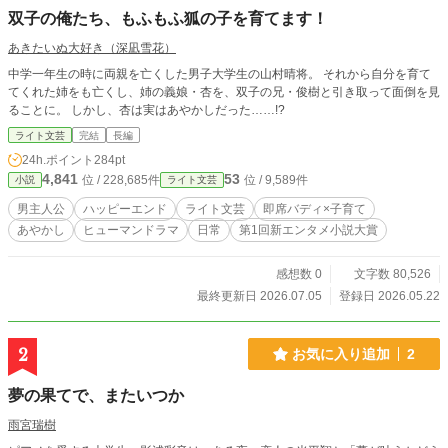
双子の俺たち、もふもふ狐の子を育てます！
あきたいぬ大好き（深凪雪花）
中学一年生の時に両親を亡くした男子大学生の山村晴将。 それから自分を育て
てくれた姉をも亡くし、姉の義娘・杏を、双子の兄・俊樹と引き取って面倒を見
ることに。 しかし、杏は実はあやかしだった……!?
ライト文芸
完結
長編
24h.ポイント
284pt
4,841
53
位 / 228,685件
位 / 9,589件
小説
ライト文芸
男主人公
ハッピーエンド
ライト文芸
即席バディ×子育て
あやかし
ヒューマンドラマ
日常
第1回新エンタメ小説大賞
感想数 0
文字数 80,526
最終更新日 2026.07.05
登録日 2026.05.22
2
お気に入り追加
2
夢の果てで、またいつか
雨宮瑞樹