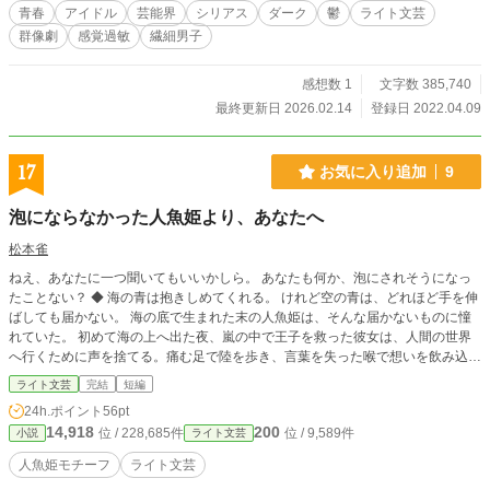
青春
アイドル
芸能界
シリアス
ダーク
鬱
ライト文芸
群像劇
感覚過敏
繊細男子
感想数 1
文字数 385,740
最終更新日 2026.02.14
登録日 2022.04.09
17
お気に入り追加
9
泡にならなかった人魚姫より、あなたへ
松本雀
ねえ、あなたに一つ聞いてもいいかしら。 あなたも何か、泡にされそうになっ
たことない？ ◆ 海の青は抱きしめてくれる。 けれど空の青は、どれほど手を伸
ばしても届かない。 海の底で生まれた末の人魚姫は、そんな届かないものに憧
れていた。 初めて海の上へ出た夜、嵐の中で王子を救った彼女は、人間の世界
へ行くために声を捨てる。痛む足で陸を歩き、言葉を失った喉で想いを飲み込み
ながら、彼女は恋のそばに立ち続ける。 だが、憧れは時に残酷だ。愛した相手
ライト文芸
完結
短編
の視線の先に、自分はいない。救った事実も、捧げたものも、必ずしも報われる
24h.ポイント
56pt
とは限らない。 誰かを愛することは自分を失うことなのか。 泡にならなかった
14,918
200
位 / 228,685件
位 / 9,589件
小説
ライト文芸
人魚姫より、あなたへ。
人魚姫モチーフ
ライト文芸