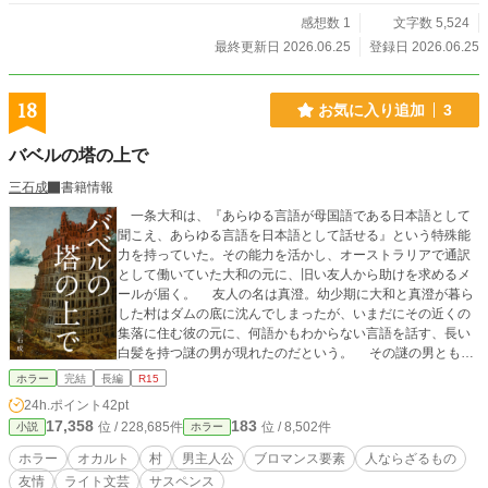
感想数 1
文字数 5,524
最終更新日 2026.06.25
登録日 2026.06.25
18
お気に入り追加
3
バベルの塔の上で
三石成
書籍情報
一条大和は、『あらゆる言語が母国語である日本語として
聞こえ、あらゆる言語を日本語として話せる』という特殊能
力を持っていた。その能力を活かし、オーストラリアで通訳
として働いていた大和の元に、旧い友人から助けを求めるメ
ールが届く。 友人の名は真澄。幼少期に大和と真澄が暮ら
した村はダムの底に沈んでしまったが、いまだにその近くの
集落に住む彼の元に、何語かもわからない言語を話す、長い
白髪を持つ謎の男が現れたのだという。 その謎の男とも、
自分ならば話せるだろうという確信を持った大和は、真澄の
ホラー
完結
長編
R15
求めに応じて、日本へと帰国する——。
24h.ポイント
42pt
17,358
183
位 / 228,685件
位 / 8,502件
小説
ホラー
ホラー
オカルト
村
男主人公
ブロマンス要素
人ならざるもの
友情
ライト文芸
サスペンス