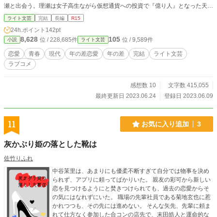
瀬と出会う。理瀬は女子高生ながら仮想通貨への投資で『億り人』となった天才
少女だった。 剛の何百倍もの資産を持ち、しかし心はまだ未完成な女子高生
ライト文芸
完結
長編
R15
である理瀬と、日に日に心が枯れてゆくと感じるアラサー社畜剛が織りなす、ち
24h.ポイント
142pt
ぐはぐなラブコメディ。
8,628
105
位 / 228,685件
位 / 9,589件
小説
ライト文芸
恋愛
青春
現代
年の差恋愛
年の差
完結
ライト文芸
ラブコメ
感想数 10
文字数 415,055
最終更新日 2023.06.24
登録日 2023.06.09
11
お気に入り追加
3
灰かぶり姫の落とした靴は
佐竹りふれ
中谷茉里は、あまりにも優柔不断すぎて自分では物事を決め
られず、アプリに頼ってばかりいた。 親友の彩可から新しい
恋を見つけるようにと焚きつけられても、過去の恋愛からそ
の気にはなれずにいた。 職場の先輩社員である菊地玄也に惹
かれつつも、その先には進めない。 そんな矢先、先輩に頼ま
れて仕方なく参加した合コンの店先で、末田皓人と運命的な