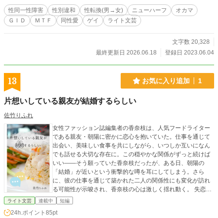
性同一性障害
性別違和
性転換(男→女)
ニューハーフ
オカマ
ＧＩＤ
ＭＴＦ
同性愛
ゲイ
ライト文芸
文字数 20,328
最終更新日 2026.06.18
登録日 2023.06.04
13
お気に入り追加
1
片想いしている親友が結婚するらしい
佐竹りふれ
女性ファッション誌編集者の香奈枝は、人気フードライター
である親友・朝陽に密かに恋心を抱いていた。仕事を通じて
出会い、美味しい食事を共にしながら、いつしか互いになん
でも話せる大切な存在に。この穏やかな関係がずっと続けば
いい――そう願っていた香奈枝だったが、ある日、朝陽の
「結婚」が近いという衝撃的な噂を耳にしてしまう。さら
に、彼の仕事を通じて築かれた二人の関係性にも変化が訪れ
る可能性が示唆され、香奈枝の心は激しく揺れ動く。 失恋の
予感に胸を痛めながらも、いつものように朝陽と食事をする
ライト文芸
連載中
短編
ことになった香奈枝。そこで朝陽が語り始めたのは、「一生
24h.ポイント
85pt
を共にしたいと思える、食事よりも大切な人」の話だった。