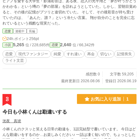
ピアノを愛する大学生・影浦彩音は、ある夜、恋人の光平翔と「夢が叶うかどう
かわかる」という噂の『夢の部屋』を訪れようとしていた。しかし、翌朝目覚め
ると、その後の記憶がプツリと途切れていた。 そして、その後彩音が待ち受け
ていたのは、 「あんた、誰？」という冷たい言葉。 翔が自分のことを完全に忘
れているという残酷な現実だった。
恋愛
連載中
長編
24h.ポイント
256pt
5,265
2,640
位 / 228,685件
位 / 66,342件
小説
恋愛
恋愛
現代ファンタジー
純愛
すれ違い
再会
切ない
記憶喪失
ライト文芸
感想数 0
文字数 59,205
最終更新日 2026.08.06
登録日 2026.06.19
3
お気に入り追加
1
今日も小林くんは勘違いする
洸夜 真琥
小林くんのクスッと笑える日常の勘違を、1話完結型で書いています。 今日はど
んな勘違いをするのか…お楽しみください♪ 一話は凄く短いので、ちょっとした