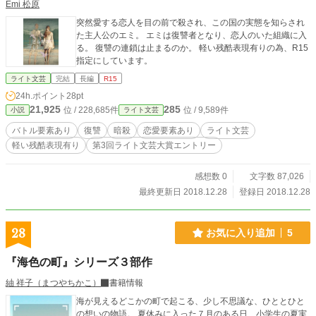
Emi 松原
突然愛する恋人を目の前で殺され、この国の実態を知らされ
た主人公のエミ。 エミは復讐者となり、恋人のいた組織に入
る。 復讐の連鎖は止まるのか。 軽い残酷表現有りの為、R15
指定にしています。
ライト文芸
完結
長編
R15
24h.ポイント
28pt
21,925
285
位 / 228,685件
位 / 9,589件
小説
ライト文芸
バトル要素あり
復讐
暗殺
恋愛要素あり
ライト文芸
軽い残酷表現有り
第3回ライト文芸大賞エントリー
感想数 0
文字数 87,026
最終更新日 2018.12.28
登録日 2018.12.28
28
お気に入り追加
5
『海色の町』シリーズ３部作
紬 祥子（まつやちかこ）
書籍情報
海が見えるどこかの町で起こる、少し不思議な、ひととひと
の想いの物語。 夏休みに入った７月のある日、小学生の夏実