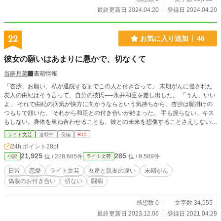
最終更新日 2024.04.20
登録日 2024.04.20
22
お気に入り追加
46
彼女の願いはあまりに愚かで、切なくて
当麻月菜
書籍情報
「杏沙、お願い。私が退院するまでこの人と付き合って」 末期がんに侵された
友人の由紀はそう言って、自分の彼氏──永井和臣を差し出した。 「うん、いい
よ」 それで由紀の病気が快方に向かうならという気持ちから、杏沙は願掛けの
つもりで頷いた。 それから和臣との付き合いが始まった。 手も握らない。キス
もしない。身体を重ね合わせることも、彼との未来を想像することさえしない偽
りの交際は、罪悪感だけが積もる日々。 そんなある日、和臣は言った。 「由紀
ライト文芸
連載中
長編
R15
にとって、君は一番大事な友達……親友なんだ」 その言葉に杏沙は、ちくりと
24h.ポイント
28pt
罪悪感を覚えた。 杏沙は由紀の親友では無い。親友になりたくても、なれな
21,925
285
位 / 228,685件
位 / 9,589件
小説
ライト文芸
い。そんな資格は無いのだ。 なぜなら昔、杏沙は由紀に対してひどい裏切りを
したことがあったから。 友人の回復を信じて偽装恋愛を始めるＯＬと、偽装恋
日常
恋愛
ライト文芸
友達と親友の違い
末期がん
愛をしてでも恋人の回復を願う大学生のいびつで切ない秋から冬までのお話。
偽装のお付き合い
切ない
闘病
※以前投稿していましたが、加筆修正のためいったん非公開にして再投稿してい
ます。 ※他のサイトにも重複投稿しています。
感想数 0
文字数 34,555
最終更新日 2023.12.06
登録日 2021.04.29