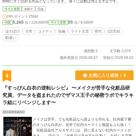
時間にすぐ読める作品となっています。 徐々に話数は増える予定です。
ライト文芸
連載中
長編
24h.ポイント
256pt
5,265
55
位 / 228,685件
位 / 9,589件
小説
ライト文芸
ほのぼの
日常
コメディ
短編
ライト文芸
現代
1話完結
勘違い
感想数 0
文字数 2,076
最終更新日 2026.08.07
登録日 2026.08.02
4
お気に入り追加
0
『すっぴん白衣の逆転レシピ』 〜メイクが苦手な化粧品研
究員、データを盗まれたのでザマス王子の秘密ラボでキラキ
ラ組にリベンジします〜
sinraiweapon
メイクは苦手。でも化粧品なら誰よりも作れる。社内最下層
のすっぴん白衣が、化学で社内カーストと陰謀をぶち抜く！
化粧品会社アルカサスには、目に見えない社内カーストが
ある。 頂点は、「化粧品は見せ方が九割！」を信じる花形