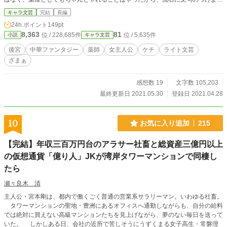
もないでしょう。 これで、薬屋の跡取りは私で決まったな！と思ったときに。
キャラ文芸
完結
長編
リンメイのもとに、後宮に上がるようにお達しがきたからさぁ大変。好きな男を
24h.ポイント
149pt
市井において、一年どうか待っていてとリンメイは後宮に入った。 今日から毎
8,363
81
位 / 228,685件
位 / 5,635件
小説
キャラ文芸
日20時更新します。 予約ミスで29話とんでおりましたすみません。
後宮
中華ファンタジー
薬師
女主人公
ケチ
ライト文芸
ざまぁ
感想数 19
文字数 105,203
最終更新日 2021.05.30
登録日 2021.04.28
10
お気に入り追加
215
【完結】年収三百万円台のアラサー社畜と総資産三億円以上
の仮想通貨「億り人」JKが湾岸タワーマンションで同棲し
たら
瀬々良木 清
主人公・宮本剛は、都内で働くごく普通の営業系サラリーマン。いわゆる社畜。
タワーマンションの聖地・豊洲にあるオフィスへ通勤しながらも、自分の給料
では絶対に買えない高級マンションたちを見上げながら、夢のない毎日を送って
いた。 しかしある日、会社の近所で苦しそうにうずくまる女子高生・常磐理