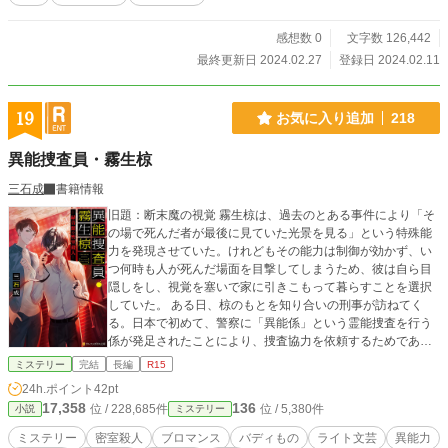
感想数 0
文字数 126,442
最終更新日 2024.02.27
登録日 2024.02.11
19
お気に入り追加
218
異能捜査員・霧生椋
三石成
書籍情報
旧題：断末魔の視覚 霧生椋は、過去のとある事件により「そ
の場で死んだ者が最後に見ていた光景を見る」という特殊能
力を発現させていた。けれどもその能力は制御が効かず、い
つ何時も人が死んだ場面を目撃してしまうため、彼は自ら目
隠しをし、視覚を塞いで家に引きこもって暮らすことを選択
していた。 ある日、椋のもとを知り合いの刑事が訪ねてく
る。日本で初めて、警察に「異能係」という霊能捜査を行う
係が発足されたことにより、捜査協力を依頼するためであ
る。 椋は同居人であり、自らの信奉者でもある広斗と共に、
ミステリー
完結
長編
R15
洋館で起こった密室殺人の捜査へと向かうことになる。
24h.ポイント
42pt
17,358
136
位 / 228,685件
位 / 5,380件
小説
ミステリー
ミステリー
密室殺人
ブロマンス
バディもの
ライト文芸
異能力