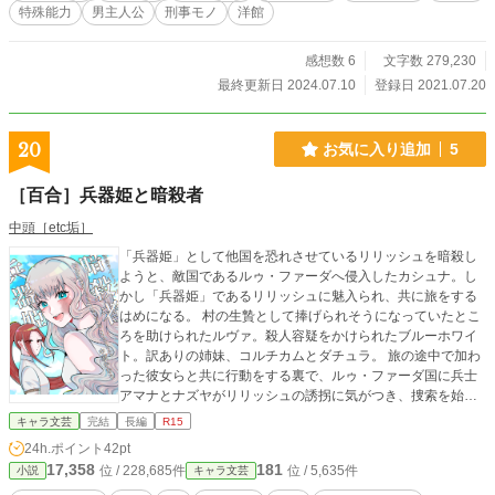
特殊能力
男主人公
刑事モノ
洋館
感想数 6
文字数 279,230
最終更新日 2024.07.10
登録日 2021.07.20
20
お気に入り追加
5
［百合］兵器姫と暗殺者
中頭［etc垢］
「兵器姫」として他国を恐れさせているリリッシュを暗殺し
ようと、敵国であるルゥ・ファーダへ侵入したカシュナ。し
かし「兵器姫」であるリリッシュに魅入られ、共に旅をする
はめになる。 村の生贄として捧げられそうになっていたとこ
ろを助けられたルヴァ。殺人容疑をかけられたブルーホワイ
ト。訳ありの姉妹、コルチカムとダチュラ。 旅の途中で加わ
った彼女らと共に行動をする裏で、ルゥ・ファーダ国に兵士
アマナとナズヤがリリッシュの誘拐に気がつき、捜索を始め
る────。 注意 百合（GL）です。なろうに掲載していたも
キャラ文芸
完結
長編
R15
のを修正&加筆して再掲しています。
24h.ポイント
42pt
17,358
181
位 / 228,685件
位 / 5,635件
小説
キャラ文芸