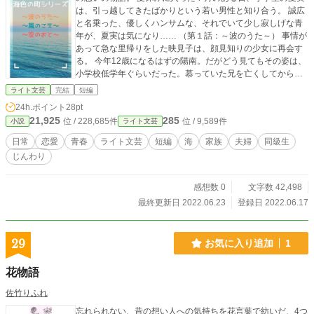
は、引っ越してきたばかりという若い男性と知り合う。 誠広
と名乗った、優しくハンサムな、それでいて少し寂しげな青
年が、夏実は気になり…… （第１話：～波のうた～） 事情が
あって急な里帰りをした映見子は、顔見知りの少女に再会す
る。 今年12歳になるはずの陽南。だがどう見てもその姿は、
小学校低学年ぐらいだった。慕っていた兄を亡くしてから外
見が変わらないのだという…… （第２話：～風のこえ～） 職
ライト文芸
完結
短編
場でのストレスから鬱病になり、実家に戻った良行。 通院帰
24h.ポイント
28pt
りに立ち寄った図書館で、中学の同級生だった繭子と再会す
21,925
285
位 / 228,685件
位 / 9,589件
小説
ライト文芸
る。もうすぐ結婚するという彼女は見るからに幸せそうだ。
しかし、会話する二人を見つめる周囲の目は、なにか妙な雰
日常
恋愛
青春
ライト文芸
短編
海
家族
夫婦
同級生
囲気をはらんでいて…… （第３話：～空のおと～）
じんわり
感想数 0
文字数 42,498
最終更新日 2022.06.23
登録日 2022.06.17
29
お気に入り追加
1
花物語
佐竹りふれ
忘れられない、昔の想い人への気持ちを花言葉で紡いだ、4つ