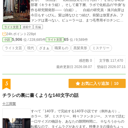
部署《キラキラ組》。そして最下層、ラボで化粧品の“中身”を
作る研究開発部――《白組》。 白組の研究員・湊川由芽は
今日もすっぴん。髪は雑なひとつ結び。前髪は放置ぎみ。フ
ァンデは選べない。ビューラーは、まつ毛専用ギロチンに見
える。 なのに、人の肌を見れば悩みを一発で見抜き、成分
ライト文芸
連載中
長編
表を読ませれば社内で右に出る者はいない。 そんな由芽は
24h.ポイント
228pt
画期的な新素材に『アルフレッド』と名前を付けて、を完成
5,906
65
位 / 228,685件
位 / 9,589件
小説
ライト文芸
寸前まで育てていた。 ――そのすべてを、たった一日で奪
われる。 ある朝、会社の前にパトカー。ラボは封鎖。尊敬
ライト文芸
現代
ざまぁ
職業もの
黒髪美形
ミステリー
する上司・西城蘭子は、機密情報を外部へ流した容疑で連
行。研究データはキラキラ組に奪われ、女王・黒瀬麗奈に白
感想数 0
文字数 117,470
組の閉鎖を宣告される。 「研究員なんて、もう必要ないの」
絶望する由芽。しかし、蘭子の逮捕も、白組の閉鎖も、す
最終更新日 2026.08.07
登録日 2026.07.11
べてキラキラ組と専務が仕組んだ陰謀だと知った瞬間、由芽
の中で何かが切れる。 「蘭子さんの無実を証明する」 「白組
を取り戻す」 「アルフレッドも取り返す」 白衣の袖をまく
5
お気に入り追加
10
って決意。 「化学で――全部ひっくり返す！」 決意は完
璧。問題が一つ。 ラボがない。 そんな由芽に手を差し伸
チラシの裏に書くような140文字の話
べてきたのが、会社の創業家の御曹司――座馬颯真。 長
身。黒スーツ。白い肌。顔は恐ろしく整っているが笑わな
十三岡繁
い。 見た目は王子というより、美形の吸血鬼。しかも名字
すべて「140字」で完結する140字小説です（例外あり）。
は、座馬。ゆえに社内での通称は――《ザマス王子》。
ホラー、SF、ミステリー、時々ファンタジー。 スマホで読む
「え？ なんでザマス？」 「昔から言うじゃない。ザマスザ
一口サイズの物語を、あなたの隙間時間に。 ※なろうからの
マスのドラキュラって」 「なんだっけ、それ？」 しかし、
転載なので、タイムラグがあります。時事ネタの場合ちょっ