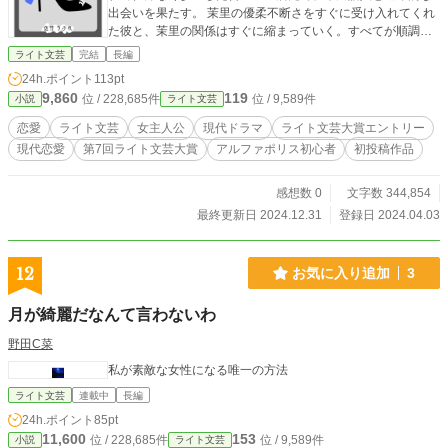
出会いを果たす。 茉里の優柔不断さをすぐに受け入れてくれ
た彼と、茉里の関係はすぐに縮まっていく。すべてが順調に
思えていたが、彼の本心を分かりきれず、茉里はモヤモヤを
ライト文芸
完結
長編
抱える。悩む茉里を菊地は気にかけてくれていて、だんだん
24h.ポイント
113pt
と二人の距離も縮まっていき……。 茉里と末田、そして菊地
9,860
119
位 / 228,685件
位 / 9,589件
小説
ライト文芸
の関係は、彼女が予想していなかった展開を迎える。 第1回
ピッコマノベルズ大賞の落選作品に加筆修正を加えた作品と
恋愛
ライト文芸
女主人公
現代ドラマ
ライト文芸大賞エントリー
なります。
現代恋愛
第7回ライト文芸大賞
アルファポリス初心者
初投稿作品
感想数 0
文字数 344,854
最終更新日 2024.12.31
登録日 2024.04.03
12
お気に入り追加
3
月が綺麗だなんて言わないわ
野田C菜
私が素敵な女性になる唯一の方法
ライト文芸
連載中
長編
24h.ポイント
85pt
11,600
153
位 / 228,685件
位 / 9,589件
小説
ライト文芸