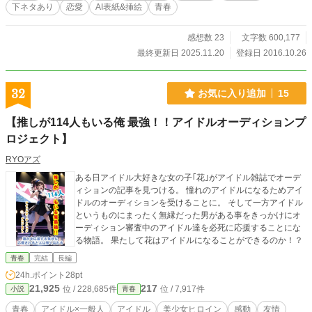
下ネタあり
恋愛
AI表紙&挿絵
青春
感想数 23
文字数 600,177
最終更新日 2025.11.20
登録日 2016.10.26
32
お気に入り追加
15
【推しが114人もいる俺 最強！！アイドルオーディションプ
ロジェクト】
RYOアズ
ある日アイドル大好きな女の子｢花｣がアイドル雑誌でオーデ
ィションの記事を見つける。 憧れのアイドルになるためアイ
ドルのオーディションを受けることに。 そして一方アイドル
というものにまったく無縁だった男がある事をきっかけにオ
ーディション審査中のアイドル達を必死に応援することにな
る物語。 果たして花はアイドルになることができるのか！？
青春
完結
長編
24h.ポイント
28pt
21,925
217
位 / 228,685件
位 / 7,917件
小説
青春
青春
アイドル×一般人
アイドル
美少女ヒロイン
感動
友情