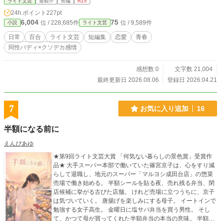
ライト文芸
連載中
長編
R15
24h.ポイント
227pt
6,004
75
位 / 228,685件
位 / 9,589件
小説
ライト文芸
日常
百合
ライト文芸
短編集
恋愛
青春
同性バディ×クソデカ感情
感想数 0
文字数 21,004
最終更新日 2026.08.06
登録日 2026.04.21
7
お気に入り追加
16
半額になる前に
えんびあゆ
★第9回ライト文芸大賞 「何気ない暮らしの景色賞」受賞作
品★ 大手スーパー本部で働いていた篠宮京子は、心をすり減
らして退職し、地元のスーパー「マルヨシ成田台店」の惣菜
売場で働き始める。 半額シールを貼る夜、売れ残る弁当、閉
店候補に挙がる古びた店舗。 けれど売場に立つうちに、京子
は気づいていく。 唐揚げを楽しみにする母子。 イートインで
勉強する女子高生。 金曜日に塩サバ弁当を買う男性。 そし
て、かつて母が買ってくれた半額弁当の本当の意味。 半額に