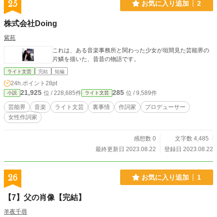
25
お気に入り追加
2
株式会社Doing
紫苑
これは、ある音楽事務所と関わった少女が垣間見た芸能界の
片鱗を描いた、昔昔の物語です。
ライト文芸
完結
短編
24h.ポイント
28pt
21,925
285
位 / 228,685件
位 / 9,589件
小説
ライト文芸
芸能界
音楽
ライト文芸
裏事情
作詞家
プロデューサー
女性作詞家
感想数 0
文字数 4,485
最終更新日 2023.08.22
登録日 2023.08.22
26
お気に入り追加
1
【7】父の肖像【完結】
羊夜千尋