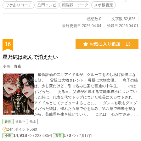
くていつも怯えている先輩・琴音。 「相手は必ずそこに打ってくる。目をつぶ
ワケありコーチ
凸凹コンビ
頭脳戦・データ
スポ根否定
って手を伸ばしていればいい」 コーチの魔法のようなデータと瑠衣の励まし
で、彼女もまた絶対に抜かれない「目隠しの盾」へと覚醒する。 スマートウォ
ッチで心拍数を管理し、圧倒的なパワーでねじ伏せてくる強豪校も「頭脳」と
感想数 0
文字数 52,826
「基礎体力」で次々と撃破！ 才能がない。背が高くて不器用。 それでも、正し
最終更新日 2026.04.04
登録日 2026.04.01
い理論と仲間がいれば、最強の敵にも勝てる。 これは、スポ根を否定された少
女たちが「最高のチーム」へと成長していく、新しい形の青春バレーボール物
語。
16
お気に入り追加
13
星乃純は死んで消えたい
冷泉 伽夜
最低評価の二世アイドルが、グループをのしあげ伝説にな
る話。 父親は大物タレント・母親は大物女優。 息子の純
は、少し変だけど、引っ込み思案な普通の中学生。――のは
ずだった。 ある日、父親が所属する芸能事務所についてい
った純は、代表交代でトップについた社長にスカウトされ、
アイドルとしてデビューすることに。 ダンスも歌もダメダ
メだった純は、優れた五感で心を読み、第六感で未来を視な
がら、芸能界を生き抜いていく。 これは 心がすさみ、絶
望しながらも、アイドルとして歩んだ純の、精いっぱいの物
青春
連載中
長編
語。
24h.ポイント
56pt
14,918
170
位 / 228,685件
位 / 7,917件
小説
青春