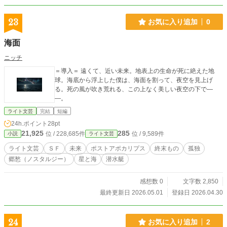
23
お気に入り追加
0
海面
ニッチ
＝導入＝ 遠くて、近い未来。地表上の生命が死に絶えた地
球。海底から浮上した僕は、海面を割って、夜空を見上げ
る。死の風が吹き荒れる、この上なく美しい夜空の下で―
―。
ライト文芸
完結
短編
24h.ポイント
28pt
21,925
285
位 / 228,685件
位 / 9,589件
小説
ライト文芸
ライト文芸
ＳＦ
未来
ポストアポカリプス
終末もの
孤独
郷愁（ノスタルジー）
星と海
潜水艇
感想数 0
文字数 2,850
最終更新日 2026.05.01
登録日 2026.04.30
24
お気に入り追加
2