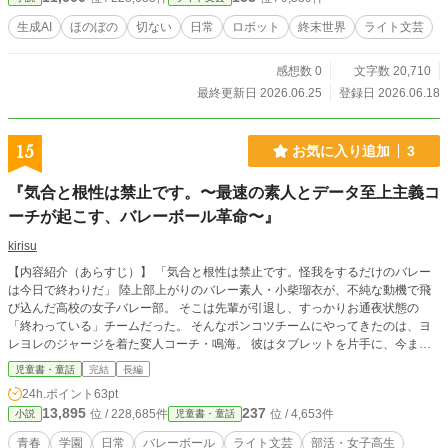
の郵便局員が残した言葉が書かれていた。 「もしこの手紙を誰かが読んでいる
なら、どうか覚えていてください。 私たちは、確かにここで生きていました」
生成AI
ほのぼの
切ない
日常
ロボット
終末世界
ライト文芸
ハコは最後に言う。 「配達、完了しました」 そして停止する。 エピローグで
は、ユイがハコの郵便鞄を背負って歩き出す。 「今日も配達に行こう」 終わっ
感想数 0
文字数 20,710
た世界で、まだ誰かの想いを届けるために。 ＊本作は生成AIとの対話をもとに
制作した作品です。設定・構成・文章の一部に生成AIを活用し、投稿者が編集・
最終更新日 2026.06.25
登録日 2026.06.18
調整を行ったうえで公開しています。
15
お気に入り追加
3
『気合と根性は禁止です。〜最速の素人とデータ至上主義コ
ーチが起こす、バレーボール革命〜』
kirisu
【内容紹介（あらすじ）】 「気合と根性は禁止です。怪我をするだけのバレー
は今日で終わりだ」 陸上部上がりのバレー素人・小柴瑠衣が、不純な動機で飛
び込んだ高校の女子バレー部。 そこは先輩が引退し、すっかりお通夜状態の
「終わっている」チームだった。 そんなポンコツチームにやってきたのは、ヨ
レヨレのジャージを着た変人コーチ・鳴海。 彼はタブレットを片手に、今まで
のスポーツの常識をすべて全否定する。 「すべては確率とデータだ。指定され
児童書・童話
完結
長編
た座標（マス目）に、指定された秒数で走れ」 バレーの常識はゼロ。けれど
24h.ポイント
63pt
『足の速さ』と『無尽蔵のスタミナ』だけは誰にも負けない瑠衣は、コーチの理
13,895
237
位 / 228,685件
位 / 4,653件
小説
児童書・童話
詰めな指示に完璧に応え、絶対にボールを落とさない「最強のレシーバー」とし
ての才能を開花させていく。 相棒となるのは、175cmの長身なのにボールが怖
青春
学園
日常
バレーボール
ライト文芸
部活・女子高生