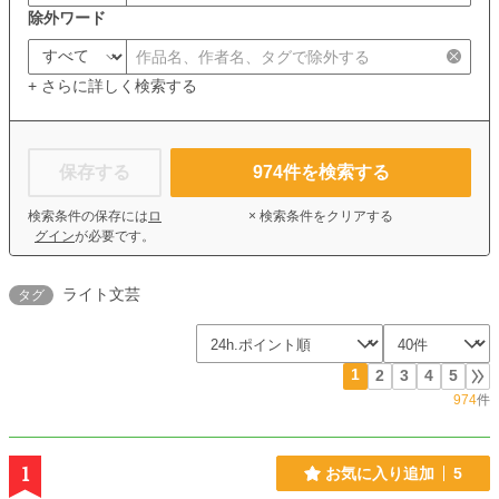
除外ワード
+ さらに詳しく検索する
保存する
974
件を検索する
検索条件の保存には
ロ
× 検索条件をクリアする
グイン
が必要です。
ライト文芸
タグ
1
2
3
4
5
974
件
1
お気に入り追加
5