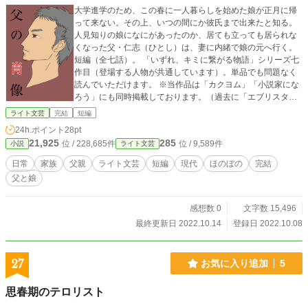
大学進学のため、この春に一人暮らしを始めた娘が正月に帰
って来ない。その上、いつの間にか彼氏まで出来たと知る。
人見知りの娘になにがあったのか、居ても立っても居られな
くなった父・仁志（ひとし）は、妻に内緒で娘の元へ行く。
短編（全七話）。 「いずれ、キミに繋がる物語」シリーズ七
作目（登場する人物が共通しています）。単品でも問題なく
読んでいただけます。 ※当作品は「カクヨム」「小説家にな
ろう」にも同時掲載しております。（過去に「エブリスタ」
にも掲載）
ライト文芸
完結
短編
24h.ポイント
28pt
21,925
285
位 / 228,685件
位 / 9,589件
小説
ライト文芸
日常
家族
父親
ライト文芸
短編
現代
ほのぼの
完結
父と娘
感想数 0
文字数 15,496
最終更新日 2022.10.14
登録日 2022.10.08
27
お気に入り追加
5
思春期のテロリスト