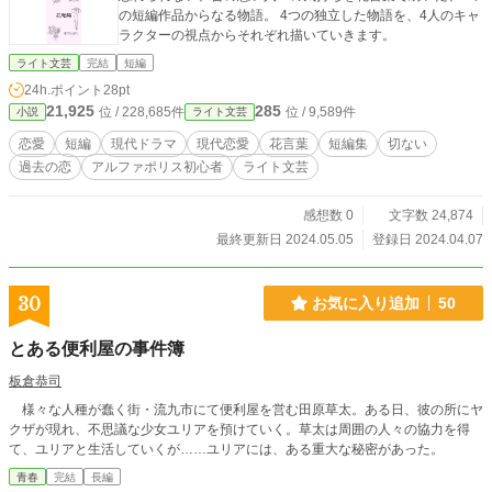
の短編作品からなる物語。 4つの独立した物語を、4人のキャ
ラクターの視点からそれぞれ描いていきます。
ライト文芸
完結
短編
24h.ポイント
28pt
21,925
285
位 / 228,685件
位 / 9,589件
小説
ライト文芸
恋愛
短編
現代ドラマ
現代恋愛
花言葉
短編集
切ない
過去の恋
アルファポリス初心者
ライト文芸
感想数 0
文字数 24,874
最終更新日 2024.05.05
登録日 2024.04.07
30
お気に入り追加
50
とある便利屋の事件簿
板倉恭司
様々な人種が蠢く街・流九市にて便利屋を営む田原草太。ある日、彼の所にヤ
クザが現れ、不思議な少女ユリアを預けていく。草太は周囲の人々の協力を得
て、ユリアと生活していくが……ユリアには、ある重大な秘密があった。
青春
完結
長編