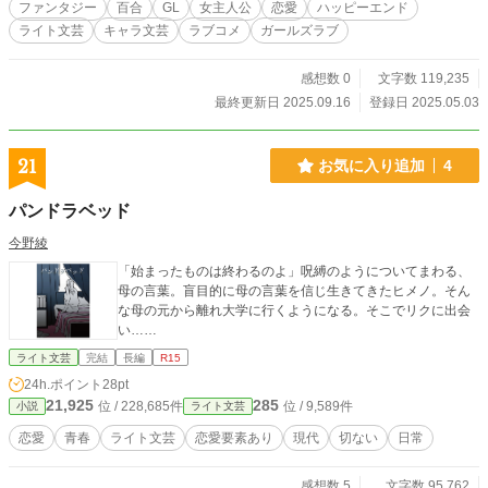
ファンタジー
百合
GL
女主人公
恋愛
ハッピーエンド
ライト文芸
キャラ文芸
ラブコメ
ガールズラブ
感想数 0
文字数 119,235
最終更新日 2025.09.16
登録日 2025.05.03
21
お気に入り追加
4
パンドラベッド
今野綾
「始まったものは終わるのよ」呪縛のようについてまわる、
母の言葉。盲目的に母の言葉を信じ生きてきたヒメノ。そん
な母の元から離れ大学に行くようになる。そこでリクに出会
い……
ライト文芸
完結
長編
R15
24h.ポイント
28pt
21,925
285
位 / 228,685件
位 / 9,589件
小説
ライト文芸
恋愛
青春
ライト文芸
恋愛要素あり
現代
切ない
日常
感想数 5
文字数 95,762