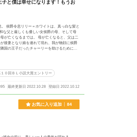
王子と僕は幸せになります！もうお
息。 侯爵令息リリー＝ホワイトは、真っ白な髪と
和な父と厳しくも優しい女侯爵の母、そして母
母が亡くなるまでは。 母が亡くなると、父は二
人が後妻となり娘を連れて現れ、我が物顔に侯爵
は隣国の王子だったチャーリーを助けるために侯
第１０回ＢＬ小説大賞エントリー
895
最終更新日 2022.10.28
登録日 2022.10.12
お気に入り追加
84