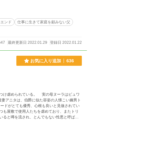
ーエンド
仕事に生きて家庭を顧みない父
647
最終更新日 2022.01.29
登録日 2022.01.22
お気に入り追加
636
つけ虐められている。 実の母ヌーラはビュワ
後妻アニタは、伯爵に似た容姿の人懐こい嫡男ト
ードがとても優秀、心根も良いと見做されてい
つも屋敷で使用人たちを虐めており、またトリ
いると噂を流され、とんでもない性悪と呼ばれ
していると見做されて、教師たちにも認めても
を背けられ、その服は裾がほつれ、姿は汚れて
日他の学院で問題を起こして転入してきたゴー