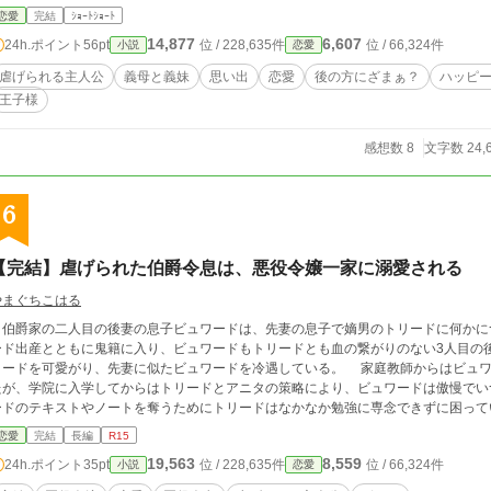
恋愛
完結
ｼｮｰﾄｼｮｰﾄ
14,877
6,607
24h.ポイント
56pt
位 / 228,635件
位 / 66,324件
小説
恋愛
虐げられる主人公
義母と義妹
思い出
恋愛
後の方にざまぁ？
ハッピ
王子様
感想数 8
文字数 24,
6
【完結】虐げられた伯爵令息は、悪役令嬢一家に溺愛される
やまぐちこはる
伯爵家の二人目の後妻の息子ビュワードは、先妻の息子で嫡男のトリードに何かに
ード出産とともに鬼籍に入り、ビュワードもトリードとも血の繋がりのない3人目の
リードを可愛がり、先妻に似たビュワードを冷遇している。 家庭教師からはビュワ
たが、学院に入学してからはトリードとアニタの策略により、ビュワードは傲慢でい
ードのテキストやノートを奪うためにトリードはなかなか勉強に専念できずに困って
るようになっていた。 試験の成績がよくてもカンニングや兄の勉強の成果を横取り
恋愛
完結
長編
R15
らうことができず、いくら訴えても誰の耳にも届かない。屋敷の使用人たちからも目
19,563
8,559
24h.ポイント
35pt
位 / 228,635件
位 / 66,324件
小説
恋愛
いた。 最低のヤツと後ろ指を指され、俯いて歩くようになったビュワードは、ある
ィア・ミリタス侯爵令嬢とぶつかってしまう。 ゴールディアは前の学院を虐めで退学させられた、所謂悪役令嬢であった。 ∈