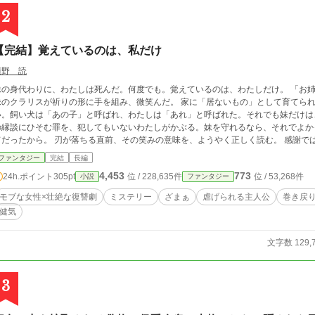
2
【完結】覚えているのは、私だけ
積野 読
の身代わりに、わたしは死んだ。何度でも。覚えているのは、わたしだけ。 「お姉さま。どうか、安らかに」 処刑台の一番前で、
クラリスが祈りの形に手を組み、微笑んだ。 家に「居ないもの」として育てられたわたしには、戸籍がない。食卓に椅子もな
い。飼い犬は「あの子」と呼ばれ、わたしは「あれ」と呼ばれた。それでも妹だけは、たっ
の縁談にひそむ罪を、犯してもいないわたしがかぶる。妹を守れるなら、それでよか
 刃が落ちる直前、その笑みの意味を、ようやく正しく読む。 感謝では、なかった。 目を覚ますと、世界は妹の縁談が
決まった、あの朝に戻っていた。 何度死んでも、戻るのは同じ朝。みんな忘れて、覚えているのは
ファンタジー
完結
長編
変えられる。 死ぬ前にこの手でひとり仕留めれば、そのひとりは次の世界から消える。 人として数えられなかったわたし
4,453
773
24h.ポイント
305pt
位 / 228,635件
位 / 53,268件
小説
ファンタジー
ない。 まさか、自分を滅ぼすのが、あの娘だとは。 なぜ、わたしは「影の子」に選ばれたのか。 その答えにたどり着くころ、わ
たしはもう、自分が誰だったかも—— ひとりずつ、静かに。 覚えているのは、
モブな女性×壮絶な復讐劇
ミステリー
ざまぁ
虐げられる主人公
巻き戻
健気
文字数 129,
3