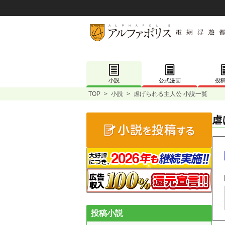
小説
公式漫画
投
TOP
>
小説
>
虐げられる主人公 小説一覧
虐
投稿小説