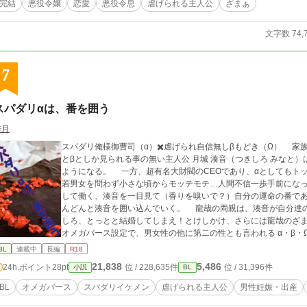
完結
悪役令嬢
恋愛
悪役令息
虐げられる主人公
ざまぁ
上こどもの虐待シーンがあります。直接的な表現はなるべく避けていますが、苦手な方はご注意ください。 ※設定は
緩いです。 ※暫くお返事ができないため、コメント欄を閉じています。 ※全６０話
文字数 74,
が前後するかもしれませんが、どうぞよろしくお願いします。
7
スパダリαは、番を囲う
梓月
スパダリ俺様御曹司（α）✖️虐げられ自信無しβもどき（Ω） 家族中から虐げられ、Ωなのにネックガード無しだ
とβとしか見られる事の無い主人公 月城 湊音（つきしろ みなと
ようになる。 一方、超有名大財閥のCEOであり、αとしてもトップクラスな 八神 龍哉（やがみ たつや）は、老
若男女を問わず小さな頃からモッテモテ…人間不信一歩手前にな
して働く、湊音を一目見て（香りを嗅いで？）自分の運命の番で
んどんと湊音を囲い込んでいく。 龍哉の両親は、湊音が自分達の息子よりも気に入り、2人の関係に大賛成。 む
しろ、とっとと結婚してしまえ！とけしかけ、さらには龍哉のざま
オメガバース設定で、男女性の他に第二の性とも言われる α・β・Ω
供を産むことが出来るが、番になれるのはαとだけ。 ※上記設定の為、男性
BL
連載中
長編
R18
単表紙メーカーさんで作成致しました。
21,838
5,486
24h.ポイント
28pt
位 / 228,635件
位 / 31,396件
小説
BL
BL
オメガバース
スパダリイケメン
虐げられる主人公
男性妊娠・出産