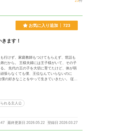
23
件
お気に入り追加
723
いきます！
校も行けず、家庭教師もつけてもらえず、世話も
弟だから。 王様夫婦には王子様がいて、その子
る。 先代の王の子を大切に育てたけど、体が弱
僕の好きなことをやって生きていきたい。 従兄
 僕がい
ったので完了解除 ハッカの子に転生してしまった不
げられる主人公
447
最終更新日 2026.05.22
登録日 2026.03.27