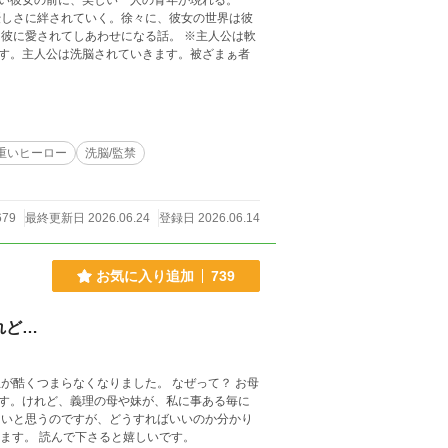
い彼女の前に、美しい一人の青年が現れる。
しさに絆されていく。徐々に、彼女の世界は彼
す。主人公は洗脳されていきます。被ざまぁ者
重いヒーロー
洗脳/監禁
679
最終更新日 2026.06.24
登録日 2026.06.14
お気に入り追加
739
れど…
す。けれど、義理の母や妹が、私に事ある毎に
ません。 でも…。 ☆★ 全16話です。 書き終わっておりますので、随時更新していきます。 読んで下さると嬉しいです。