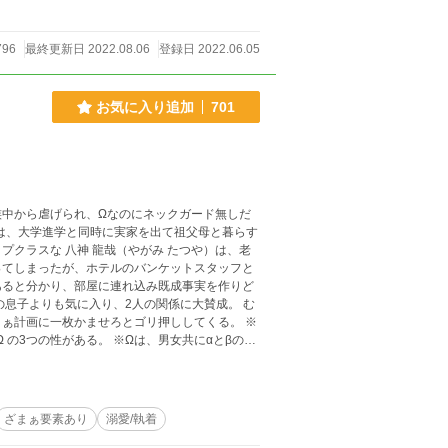
を一日一話、朝８時更新予定です。見直しで話数
796
最終更新日 2022.08.06
登録日 2022.06.05
お気に入り追加
701
）は、大学進学と同時に実家を出て祖父母と暮らす
ってしまったが、ホテルのバンケットスタッフと
あると分かり、部屋に連れ込み既成事実を作りど
ぁ計画に一枚かませろとゴリ押ししてくる。 ※
 の3つの性がある。 ※Ωは、男女共にαとβの子
妊娠・出産の表記あり。 ※表紙は、簡
ざまぁ要素あり
溺愛/執着