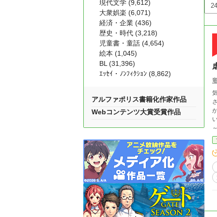
現代文学 (9,612)
大衆娯楽 (6,071)
経済・企業 (436)
歴史・時代 (3,218)
児童書・童話 (4,654)
絵本 (1,045)
BL (31,396)
ｴｯｾｲ・ﾉﾝﾌｨｸｼｮﾝ (8,862)
アルファポリス書籍化作家作品
Webコンテンツ大賞受賞作品
い
弟
なくなっ