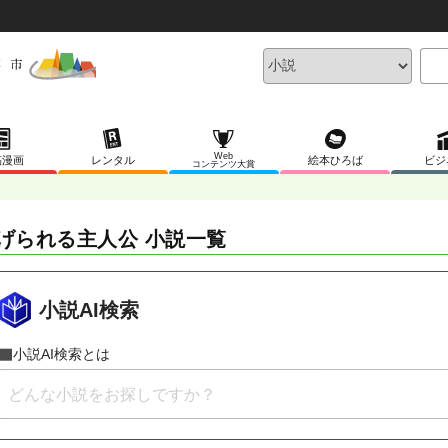
Web
稿漫画
レンタル
絵本ひろば
ビジ
コンテンツ大賞
げられる主人公 小説一覧
小説AI検索
小説AI検索とは