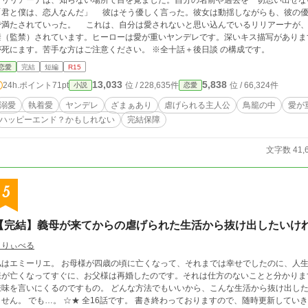
リリアーナは、知らない場所で目を覚ました。自分の名前や過去を一切思い出せな
「君と僕は、恋人なんだ」 彼はそう優しく言った。彼女は動揺しながらも、彼の優
れていった。 これは、自分は愛されないと思い込んでいるリリアーナが、彼に愛されてしあわせになる話。 ※主人公は軟
禁（監禁）されています。ヒーローは愛が重いヤンデレです。深いキス描写がありま
が死にます。苦手な方はご注意ください。 ※全十話＋後日談 の構成です。
恋愛
完結
短編
R15
13,033
5,838
24h.ポイント
71pt
位 / 228,635件
位 / 66,324件
小説
恋愛
溺愛
執着愛
ヤンデレ
ざまぁあり
虐げられる主人公
鳥籠の中
愛が
ハッピーエンド？かもしれない
完結保障
文字数 41,
5
【完結】義母が来てからの虐げられた生活から抜け出したいけ
まりぃべる
エ。 お母様が四歳の頃に亡くなって、それまでは幸せでしたのに、人生が酷くつまらなくなりました。 なぜって？ お母
様が亡くなってすぐに、お父様は再婚したのです。それは仕方のないことと分かりま
言いにくるのですもの。 どんな方法でもいいから、こんな生活から抜け出したいと思うのですが、どうすればいいのか分かり