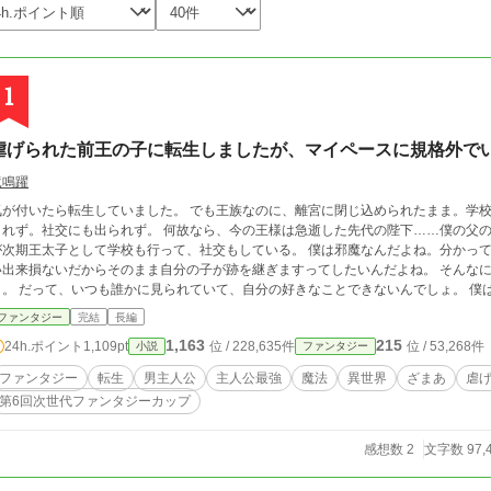
1
虐げられた前王の子に転生しましたが、マイペースに規格外で
竜鳴躍
気が付いたら転生していました。 でも王族なのに、離宮に閉じ込められたまま。学
されず。社交にも出られず。 何故なら、今の王様は急逝した先代の陛下……僕の父の
が次期王太子として学校も行って、社交もしている。 僕は邪魔なんだよね。分かって
出来損ないだからそのまま自分の子が跡を継ぎますってしたいんだよね。 そんなに頑張らなくても僕、王位なんていらないのに
～。 だって、いつも誰かに見られていて、自分の好きなことできないんでしょ。 僕は
の王太子襲名の式典の日に、殺されちゃうことになったから、国を出ることにした僕。 だけど、みんな知らなかったんだ。
ファンタジー
完結
長編
たら困るってこと…。 帰ってきてくれって言われても、今更無理です。 2026.03.30 内容紹介一部修正 2026.04.29 内容一部
1,163
215
24h.ポイント
1,109pt
位 / 228,635件
位 / 53,268件
小説
ファンタジー
修正（序盤に書いたヒロインの髪色が違うため。） 2026.05.07 思いついてしま
遇の子の話
ファンタジー
転生
男主人公
主人公最強
魔法
異世界
ざまあ
虐
第6回次世代ファンタジーカップ
感想数 2
文字数 97,