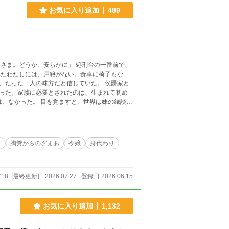
お気に入り追加
489
た一人の味方だと信じていた。 侯爵家と
った。家族に必要とされたのは、生まれて初め
、わたしだけ。 けれど、ひとつだ
を、誰も
わたしだけ。
り
胸糞からのざまあ
令嬢
身代わり
718
最終更新日 2026.07.27
登録日 2026.06.15
お気に入り追加
1,132