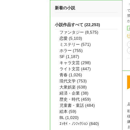
新着の小説
で満たさ
小説作品すべて (22,253)
ファンタジー (8,575)
恋愛 (5,103)
ミステリー (571)
ホラー (755)
SF (1,187)
キャラ文芸 (298)
ライト文芸 (447)
青春 (1,026)
現代文学 (753)
大衆娯楽 (638)
経済・企業 (38)
歴史・時代 (459)
児童書・童話 (484)
絵本 (59)
私はエミーリ
BL (1,020)
嫌味を
ｴｯｾｲ・ﾉﾝﾌｨｸｼｮﾝ (840)