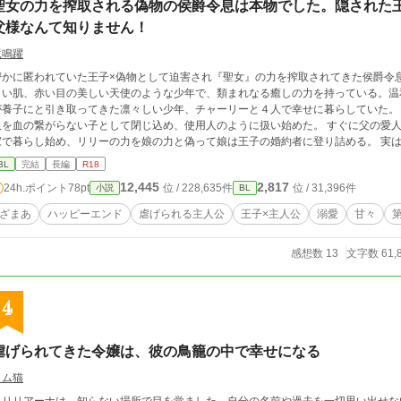
聖女の力を搾取される偽物の侯爵令息は本物でした。隠された
父様なんて知りません！
竜鳴躍
密かに匿われていた王子×偽物として迫害され『聖女』の力を搾取されてきた侯爵令
白い肌、赤い目の美しい天使のような少年で、類まれなる癒しの力を持っている。温
が養子にと引き取ってきた凛々しい少年、チャーリーと４人で幸せに暮らしていた。 
人を血の繋がらない子として閉じ込め、使用人のように扱い始めた。 すぐに父の愛
家で暮らし始め、リリーの力を娘の力と偽って娘は王子の婚約者に登り詰める。 実
家に忍び込んでいた騎士に助けられ、二人は家から逃げて隣国へ…。 ２人の幸せの始まりであり、侯爵家にいた者たちの破滅の始
BL
完結
長編
R18
まりだった。
12,445
2,817
24h.ポイント
78pt
位 / 228,635件
位 / 31,396件
小説
BL
ざまあ
ハッピーエンド
虐げられる主人公
王子×主人公
溺愛
甘々
感想数 13
文字数 61,
4
虐げられてきた令嬢は、彼の鳥籠の中で幸せになる
ラム猫