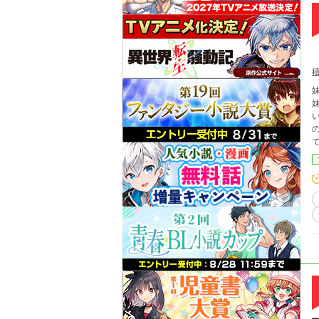
妹
妹の
てだったから。
け
疑わ