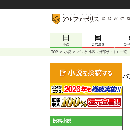
小説
公式漫画
投
TOP
>
小説
>
バスケ 小説（外部サイト）一覧
バ
投稿小説