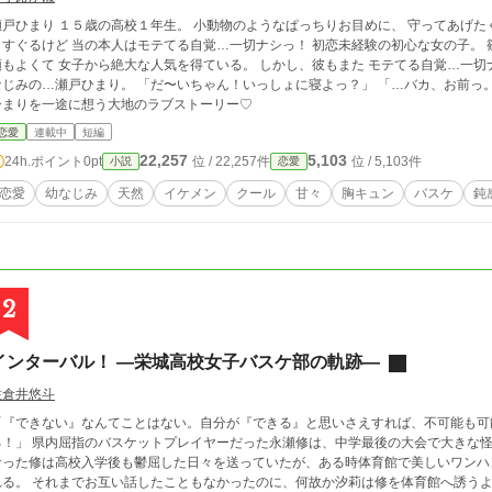
まり １５歳の高校１年生。 小動物のようなぱっちりお目めに、 守ってあげたくなるような小柄な身長。 その容姿が、男心を
ぐるけど 当の本人はモテてる自覚…一切ナシっ！ 初恋未経験の初心な女の子。 篠塚大地 １６歳の高校２年生。 長身イケメン、
よくて 女子から絶大な人気を得ている。 しかし、彼もまた モテてる自覚…一切ナシっ。 そんな大地の初恋は、 隣の家に住む幼
…瀬戸ひまり。 「だ〜いちゃん！いっしょに寝よっ？」 「…バカ、お前っ。引っ付きすぎだ…！」 恋に超鈍感なひまりと、
ひまりを一途に想う大地のラブストーリー♡
恋愛
連載中
短編
22,257
5,103
24h.ポイント
0pt
位 / 22,257件
位 / 5,103件
小説
恋愛
恋愛
幼なじみ
天然
イケメン
クール
甘々
胸キュン
バスケ
鈍
2
インターバル！ ―栄城高校女子バスケ部の軌跡―
佐倉井悠斗
「『できない』なんてことはない。自分が『できる』と思いさえすれば、不可能も可
レイヤーだった永瀬修は、中学最後の大会で大きな怪我を負ってしまう。 大好きなバスケができなく
なった修は高校入学後も鬱屈した日々を送っていたが、ある時体育館で美しいワンハ
れる。 それまでお互い話したこともなかったのに、何故か汐莉は修を体育館へ誘うようなことを言