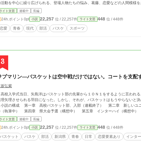
の活動を中心に繰り広げられる、登場人物たちの悩み、葛藤、恋愛などの人間模様を
ライト文芸
連載中
長編
22,257
448
24h.ポイント
0pt
位 / 22,257件
位 / 448件
小説
ライト文芸
恋愛
青春
現代
部活
バスケ
スポーツ
3
サブマリン―バスケットは空中戦だけではない。コートを支配
垣坂弘紫
高校入学式当日、矢島洋はバスケット部の先輩から１ＯＮ１をするように言われる
無理矢理させられる羽目になった。しかし、それが、バスケットはもうやらないと決
小説の構成 第一章 高校バスケット部、入部（連載終了） 第二章 新しいユニ
会（執筆中） 第四章 県大会予選（構想中） 第五章 インターハイ（構想中）
ライト文芸
連載中
長編
22,257
448
24h.ポイント
0pt
位 / 22,257件
位 / 448件
小説
ライト文芸
バスケット
バスケ
部活
新潟県
青春
日常
恋愛要素あり
インタ