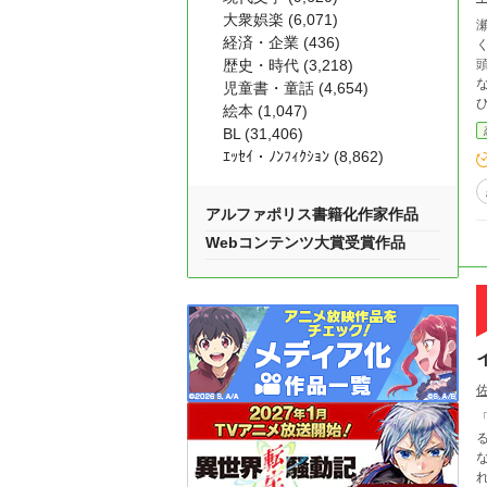
大衆娯楽 (6,071)
瀬戸ひ
経済・企業 (436)
くす
歴史・時代 (3,218)
頭も
なじみの
児童書・童話 (4,654)
絵本 (1,047)
BL (31,406)
ｴｯｾｲ・ﾉﾝﾌｨｸｼｮﾝ (8,862)
アルファポリス書籍化作家作品
Webコンテンツ大賞受賞作品
る！」 県内屈指のバスケットプ