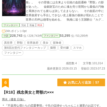
狼』。 その背後には古来より伝統の血筋通称『野獣』の影
があった。 金銀財宝のために魂を売り世間から最低の汚物
と罵倒されても彼らは決して止まらない。 その血筋の中に
世界政府すら手出しできない史上最強の個体が現れたことで
世界の天秤は崩壊を始める。 執拗に追う王国騎士『カグ
ラ』混乱に陥る各都市。 罵倒と絶望の渦中でその野獣の瞳が
ファンタジー
完結
長編
R18
捉える終焉の景色とは。
24h.ポイント
0pt
228,743
53,295
位 / 228,743件
位 / 53,295件
小説
ファンタジー
異世界
野獣
世界政府
美女
冒険者
第6回次世代ファンタジーカップ
擬態
受付嬢
スマホ
ファンタジー
感想数 4
文字数 101,014
最終更新日 2026.03.15
登録日 2023.07.23
6
お気に入り追加
57
【R18】残念美女と野獣の×××
博水（優奎 日伽）
＊『不器用な僕たちの恋愛事情』十玖の従姉せっちゃんこと瀬里のお話です。