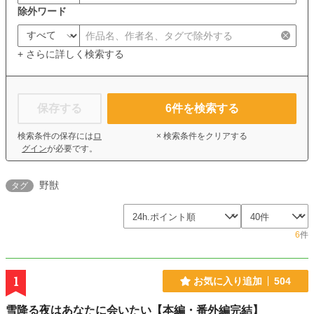
除外ワード
+ さらに詳しく検索する
保存する
6
件を検索する
検索条件の保存には
ロ
× 検索条件をクリアする
グイン
が必要です。
野獣
タグ
6
件
1
お気に入り追加
504
雪降る夜はあなたに会いたい【本編・番外編完結】