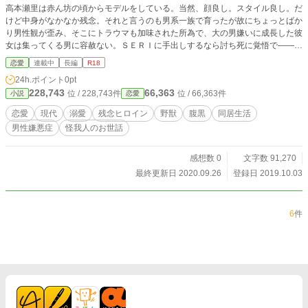
高本瀬里は赤ん坊の頃からモデルをしている。当然、顔良し。スタイル良し。だ
けど中身がなかなか残念。それと言うのも男系一族で育ったが故にちょっとばか
り男性観が歪み、そこにトラウマも加味された所為で、大の男嫌いに成長した彼
女は集ってくる男に容赦ない。ＳＥＲＩに手出しするなら討ち死に覚悟で―――
とは、業界でもちょっと有名な話である。 そんな瀬里が高校二年の春休み。歩
恋愛
連載中
長編
R18
行者天国で無差別殺人の事件現場に偶然居合わせてしまう。凶刃に遅れを取った
24h.ポイント
0pt
瀬里を守って怪我をしたのは、彼女が天敵とする一歳上の狭間京平。この男が
228,743
66,363
位 / 228,743件
位 / 66,363件
小説
恋愛
中々の食わせ者で、瀬里は出会った頃から構い倒してくる京平に勝てた試しがな
い。 大嫌いな男筆頭、敵認定第一位。そんな男に助けられた所為で、彼女の人
恋愛
現代
溺愛
残念ヒロイン
野獣
腹黒
同居生活
生が思わぬ方向に動き始めた。 目の前で外堀がどんどん埋められていく中、既
男性嫌悪症
怪我人のお世話
に粗方の外堀が埋められていた事に気付いた頃には進退極まり、男性嫌悪症をお
してその責任を取る羽目になっていた。そして瀬里は、二十四時間貞操の危機に
怯えることに……。
感想数 0
文字数 91,270
最終更新日 2020.09.26
登録日 2019.10.03
6
件