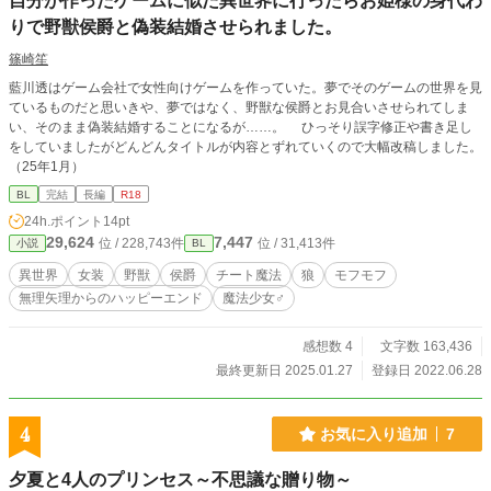
自分が作ったゲームに似た異世界に行ったらお姫様の身代わ
りで野獣侯爵と偽装結婚させられました。
篠崎笙
藍川透はゲーム会社で女性向けゲームを作っていた。夢でそのゲームの世界を見
ているものだと思いきや、夢ではなく、野獣な侯爵とお見合いさせられてしま
い、そのまま偽装結婚することになるが……。 ひっそり誤字修正や書き足し
をしていましたがどんどんタイトルが内容とずれていくので大幅改稿しました。
（25年1月）
BL
完結
長編
R18
24h.ポイント
14pt
29,624
7,447
位 / 228,743件
位 / 31,413件
小説
BL
異世界
女装
野獣
侯爵
チート魔法
狼
モフモフ
無理矢理からのハッピーエンド
魔法少女♂
感想数 4
文字数 163,436
最終更新日 2025.01.27
登録日 2022.06.28
4
お気に入り追加
7
夕夏と4人のプリンセス～不思議な贈り物～