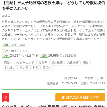
【完結】王太子妃候補の悪役令嬢は、どうしても野獣辺境伯
を手に入れたい
たまこ
公爵令嬢のアレクサンドラは優秀な王太子妃候補だと、誰も(一部関係者を除く)
が認める完璧な淑女である。 王家が開く祝賀会にて、アレクサンドラは婚約者
のクリストファー王太子によって婚約破棄を言い渡される。そして王太子の隣に
は義妹のマーガレットがにんまりと笑っていた。衆目の下、冤罪により婚約破棄
されてしまったアレクサンドラを助けたのは野獣辺境伯の異名を持つアルバート
だった。 しかし、この婚約破棄、どうも裏があったようで･･･。
恋愛
完結
長編
24h.ポイント
21pt
24,774
10,680
位 / 228,743件
位 / 66,363件
小説
恋愛
恋愛
ハッピーエンド
異世界
婚約破棄
悪役令嬢
溺愛
すれ違い
年の差
野獣
辺境伯
感想数 44
文字数 63,378
最終更新日 2023.05.13
登録日 2023.02.19
3
お気に入り追加
631