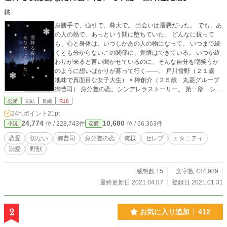
橘
身勝手で、強引で、尊大で。 出会いは最悪だった。 でも、あ
の人の熱で、あっという間に堕ちていた。 どんなに抗って
も、心と身体は、いつしかあの人の物になって。 いつまで続
くとも分からないこの関係に、覚悟はできている。 いつか終
わりが来ると言い聞かせているのに、そんな自分を嘲笑うか
のように想いばかりが募って行く――。 戸川雪野（２１歳
地味で真面目な女子大生） × 榊創介（２５歳 丸菱グループ
御曹司） 身分差の恋。シンデレラストーリー。 第一部 シン
デレラになるまで 第二部 シンデレラになった後 シンデレラ
恋愛
完結
長編
R18
はそれがゴールではない。その後も、人生は続いてい
24h.ポイント
21pt
く。。。 【3/26 番外編、始めました！】 『新しい常務がや
24,774
10,680
位 / 228,743件
位 / 66,363件
小説
恋愛
って来た！！』 1 ー広岡広史の場合ー、 2 ー三井えみりの
場合ー 『榊家の休日』 ※登場する団体名、組織名等は、すべ
恋愛
切ない
御曹司
身分差の恋
俺様
セレブ
エタニティ
て架空のものです。 ※表紙は、かんたん表紙メーカーを使用
溺愛
野獣
しております。
感想数 15
文字数 434,989
最終更新日 2021.04.07
登録日 2021.01.31
2
お気に入り追加
412