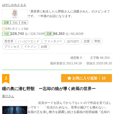
はやしかわともえ
「異世界に転生したら野獣さんに溺愛された」のスピンオフ
です。 一年後のお話になります。
恋愛
完結
長編
24h.ポイント
0pt
228,743
66,363
位 / 228,743件
位 / 66,363件
小説
恋愛
異世界
ハッピーエンド
ファンタジー
ほのぼの
恋愛
野獣
プリンセス
イケメン
結婚
感想数 0
文字数 66,354
最終更新日 2021.04.28
登録日 2020.06.20
5
お気に入り追加
10
瞳の奥に潜む野獣 ー忘却の狼が導く終焉の世界ー
果汁さん
近況ボードを読んでからでもいいので作品を見てほし
いです！ 「生活のためなら、世界が滅びても構わない」
各国の王を潰し権力を蹂躙し続ける最凶の犯罪組織『忘却の