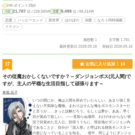
24h.ポイント
28pt
21,787
9,498
位 / 228,585件
位 / 66,314件
小説
恋愛
恋愛
ハッピーエンド
異世界
ほのぼの
溺愛
なろう同時掲載
イケメン
感想数 1
文字数 1,781
最終更新日 2026.05.16
登録日 2026.05.16
17
お気に入り追加
10
その従魔おかしくないですか？～ダンジョンボス(元人間)で
すが、主人の平穏な生活目指して頑張ります～
東風 晶子
いつの間にか、俺は人間を辞めていたらしい。あまり強く見
えない不気味な魔物。まわりはそんな俺をボスモンスターだ
と言うが……きっと誤解だろう。もしくは夢か。ああ、早く
目が覚めて欲しい。 ――見知らぬ場所、わけのわからない状
況で目覚めた主人公。彷徨ううちに、現在地がダンジョン内
であることと、自分が『泥人形』と呼ばれる雑魚モンスター
の姿になっていることを知る。 道中、同じようにダンジョ