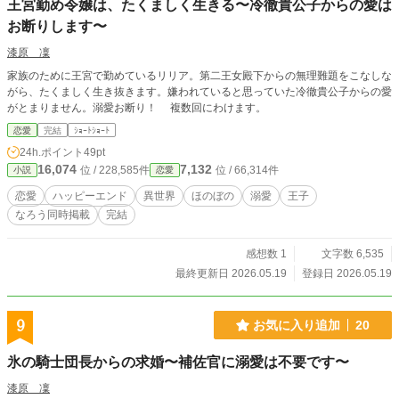
王宮勤め令嬢は、たくましく生きる〜冷徹貴公子からの愛は
お断りします〜
漆原 凜
家族のために王宮で勤めているリリア。第二王女殿下からの無理難題をこなしな
がら、たくましく生き抜きます。嫌われていると思っていた冷徹貴公子からの愛
がとまりません。溺愛お断り！ 複数回にわけます。
恋愛
完結
ｼｮｰﾄｼｮｰﾄ
24h.ポイント
49pt
16,074
7,132
位 / 228,585件
位 / 66,314件
小説
恋愛
恋愛
ハッピーエンド
異世界
ほのぼの
溺愛
王子
なろう同時掲載
完結
感想数 1
文字数 6,535
最終更新日 2026.05.19
登録日 2026.05.19
9
お気に入り追加
20
氷の騎士団長からの求婚〜補佐官に溺愛は不要です〜
漆原 凜