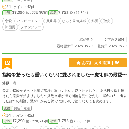
24h.ポイント
42pt
17,290
7,753
位 / 228,585件
位 / 66,314件
小説
恋愛
恋愛
ハッピーエンド
異世界
なろう同時掲載
溺愛
聖女
師団長
ファンタジー
感想数 0
文字数 2,054
最終更新日 2026.05.20
登録日 2026.05.20
12
お気に入り追加
56
指輪を拾ったら重いくらいに愛されました〜魔術師の最愛〜
漆原 凜
公園で指輪を拾ったら魔術師様に重いくらいに愛されました。 ある日指輪を届
けたら溺愛が始まりました〜貧乏令嬢が街で指輪を見つけたら、運命の人に出会
った話〜の別話。繋がりがある訳では無いので読まなくても読めます。
恋愛
完結
短編
24h.ポイント
42pt
17,290
7,753
位 / 228,585件
位 / 66,314件
小説
恋愛