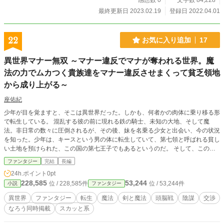
感想数 0
文字数 84,228
最終更新日 2023.02.19
登録日 2022.04.01
22
お気に入り追加
17
異世界マナー無双 ～マナー違反でマナが奪われる世界。魔
法の力でムカつく貴族達をマナー違反させまくって貧乏領地
から成り上がる～
座佑紀
少年が目を覚ますと、そこは異世界だった。しかも、何者かの肉体に乗り移る形
で転生している。 混乱する彼の前に現れる鉄の騎士、未知の大地、そして魔
法。非日常の数々に圧倒されるが、その後、妹を名乗る少女と出会い、今の状況
を知った。少年は、キースという男の体に転生していて、第七領と呼ばれる貧し
い土地を預けられた、この国の第七王子でもあるというのだ。 そして、この異
世界独自の、驚愕のルールも知る。 【テーブル】と呼ばれる交渉の場の中でマ
ファンタジー
完結
長編
ナー違反を犯すと、相手に魔力（マナ）を奪われる、交渉が中心の世界だという
24h.ポイント
0pt
のだ。 陰謀と交渉が交錯する魔法と舌戦の仁義なき戦い。それこそがマナーバ
228,585
53,244
位 / 228,585件
位 / 53,244件
小説
ファンタジー
トルである。 ▼以下サイトで同時掲載しています▼ カクヨム：https://kakuyom
u.jp/works/16816927859996566289 なろう：https://ncode.syosetu.com/n0255
異世界
ファンタジー
転生
魔法
剣と魔法
頭脳戦
陰謀
交渉
hl/
なろう同時掲載
スカッと系