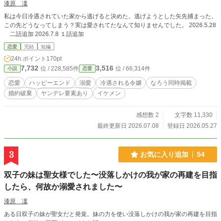
漆原 凜
私は今日冷遇されていた家から逃げると決めた。逃げようとした矢先捕まった。
この先どうなってしまう？実は愛されてたなんて知りませんでした。 2026.5.28
二話追加 2026.7.8 １話追加
恋愛
完結
短編
24h.ポイント
170pt
7,732
3,516
位 / 228,585件
位 / 66,314件
小説
恋愛
恋愛
ハッピーエンド
溺愛
冷遇される令嬢
なろう同時掲載
婚約破棄
ヤンデレ要素あり
イケメン
感想数 2
文字数 11,330
最終更新日 2026.07.08
登録日 2026.05.27
3
お気に入り追加
54
双子の妹は聖女様でした〜没落しかけの我が家の再建を目指
したら、何故か溺愛されました〜
漆原 凜
ある日双子の妹が聖女だと発覚。妹の力を使い没落しかけの我が家の再建を目指