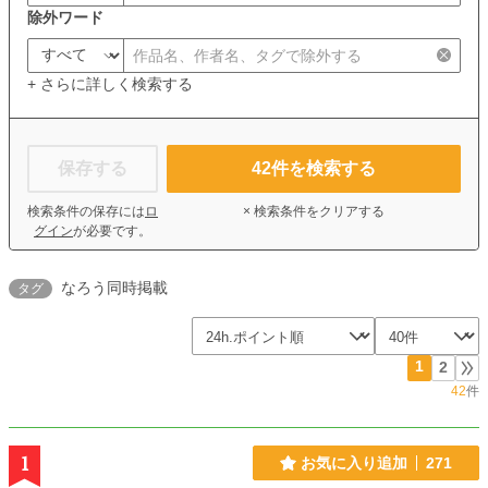
除外ワード
+ さらに詳しく検索する
保存する
42
件を検索する
検索条件の保存には
ロ
× 検索条件をクリアする
グイン
が必要です。
なろう同時掲載
タグ
1
2
42
件
1
お気に入り追加
271