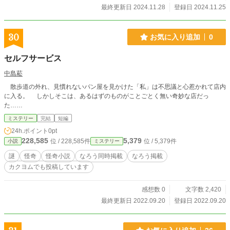
き込むその戦いは、まさに「生身の力」と「技術」によるも
最終更新日 2024.11.28
登録日 2024.11.25
の。少しずつ視聴者の間で「魔法なしの漢がいる」という噂
が広がり、海野の配信は異例の注目を集め始める。 しかし、
配信者としての名が広がるにつれ、魔法やスキルのエリート
30
お気に入り追加
0
配信者たちや、圧倒的な力を誇るライバルたちが次々と海野
に挑戦状を叩きつけ、さらにダンジョンで彼の命を狙う謎の
セルフサービス
組織までもが現れる 海野は、魔法もスキルもなくとも格闘技
術だけで自分を守り、ダンジョンの奥深くに潜む真実に迫れ
中島菘
るのか？純粋な技術と精神力で困難に立ち向かう彼の姿は、
散歩道の外れ、見慣れないパン屋を見かけた「私」は不思議と心惹かれて店内
やがて視聴者に「人間としての可能性」を問いかけ、海野の
に入る。 しかしそこは、あるはずのものがことごとく無い奇妙な店だっ
配信はダンジョン配信界に新たな風を吹き込むこととなる。
た……
ミステリー
完結
短編
24h.ポイント
0pt
228,585
5,379
位 / 228,585件
位 / 5,379件
小説
ミステリー
謎
怪奇
怪奇小説
なろう同時掲載
なろう掲載
カクヨムでも投稿しています
感想数 0
文字数 2,420
最終更新日 2022.09.20
登録日 2022.09.20