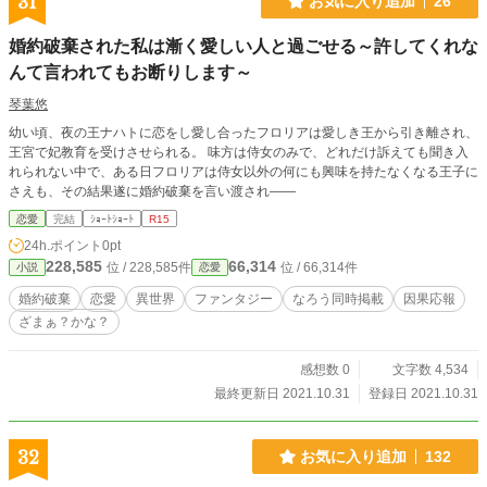
31
お気に入り追加
26
婚約破棄された私は漸く愛しい人と過ごせる～許してくれな
んて言われてもお断りします～
琴葉悠
幼い頃、夜の王ナハトに恋をし愛し合ったフロリアは愛しき王から引き離され、
王宮で妃教育を受けさせられる。 味方は侍女のみで、どれだけ訴えても聞き入
れられない中で、ある日フロリアは侍女以外の何にも興味を持たなくなる王子に
さえも、その結果遂に婚約破棄を言い渡され――
恋愛
完結
ｼｮｰﾄｼｮｰﾄ
R15
24h.ポイント
0pt
228,585
66,314
位 / 228,585件
位 / 66,314件
小説
恋愛
婚約破棄
恋愛
異世界
ファンタジー
なろう同時掲載
因果応報
ざまぁ？かな？
感想数 0
文字数 4,534
最終更新日 2021.10.31
登録日 2021.10.31
32
お気に入り追加
132