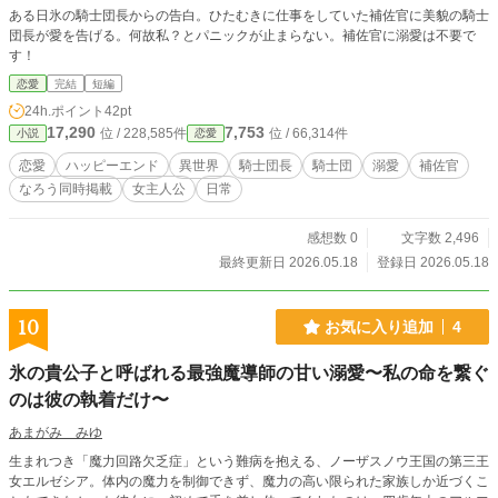
ある日氷の騎士団長からの告白。ひたむきに仕事をしていた補佐官に美貌の騎士
団長が愛を告げる。何故私？とパニックが止まらない。補佐官に溺愛は不要で
す！
恋愛
完結
短編
24h.ポイント
42pt
17,290
7,753
位 / 228,585件
位 / 66,314件
小説
恋愛
恋愛
ハッピーエンド
異世界
騎士団長
騎士団
溺愛
補佐官
なろう同時掲載
女主人公
日常
感想数 0
文字数 2,496
最終更新日 2026.05.18
登録日 2026.05.18
10
お気に入り追加
4
氷の貴公子と呼ばれる最強魔導師の甘い溺愛〜私の命を繋ぐ
のは彼の執着だけ〜
あまがみ みゆ
生まれつき「魔力回路欠乏症」という難病を抱える、ノーザスノウ王国の第三王
女エルゼシア。体内の魔力を制御できず、魔力の高い限られた家族しか近づくこ