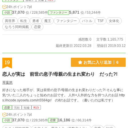
提案があり、採用させていただきました。ご提案ありがとうございます。 内容
24h.ポイント
7pt
紹介は作者が迷い、全消したのが理由です。あらすじで満足するのを危惧したた
37,070
5,871
位 / 228,585件
位 / 53,244件
小説
ファンタジー
めです。
異世界
転生
勇者
魔王
ファンタジー
バトル
TSF
女体化
なろう同時掲載
恋愛
感想数 0
文字数 1,165,775
最終更新日 2022.03.28
登録日 2019.03.12
19
お気に入り追加
6
恋人が実は 前世の息子/母親の生まれ変わり だった?!
琴葉悠
好きになった相手が、実は前世の息子/母親の生まれ変わりだった?! そんな事に
気づいた二人のちょっと短めのお話です。 人外×人外的な力を持つ人のお話 http
s://ncode.syosetu.com/n5584gr/ のifのお話です。（書いたのは私です）
恋愛
完結
短編
R15
24h.ポイント
7pt
37,070
16,186
位 / 228,585件
位 / 66,314件
小説
恋愛