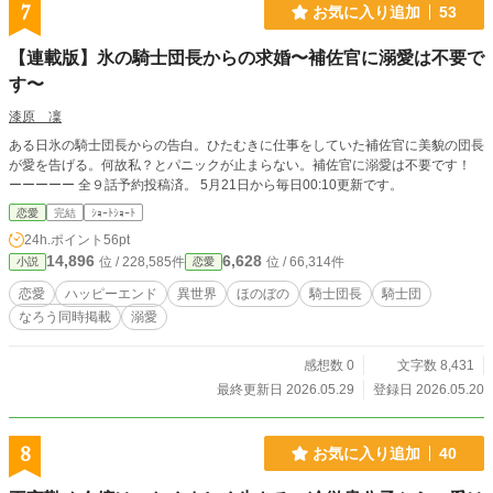
7
お気に入り追加
53
【連載版】氷の騎士団長からの求婚〜補佐官に溺愛は不要で
す〜
漆原 凜
ある日氷の騎士団長からの告白。ひたむきに仕事をしていた補佐官に美貌の団長
が愛を告げる。何故私？とパニックが止まらない。補佐官に溺愛は不要です！
ーーーーー 全９話予約投稿済。 5月21日から毎日00:10更新です。
恋愛
完結
ｼｮｰﾄｼｮｰﾄ
24h.ポイント
56pt
14,896
6,628
位 / 228,585件
位 / 66,314件
小説
恋愛
恋愛
ハッピーエンド
異世界
ほのぼの
騎士団長
騎士団
なろう同時掲載
溺愛
感想数 0
文字数 8,431
最終更新日 2026.05.29
登録日 2026.05.20
8
お気に入り追加
40