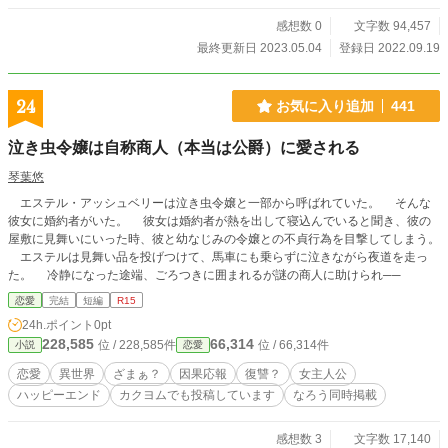
感想数 0
文字数 94,457
最終更新日 2023.05.04
登録日 2022.09.19
24
お気に入り追加
441
泣き虫令嬢は自称商人（本当は公爵）に愛される
琴葉悠
エステル・アッシュベリーは泣き虫令嬢と一部から呼ばれていた。 そんな
彼女に婚約者がいた。 彼女は婚約者が熱を出して寝込んでいると聞き、彼の
屋敷に見舞いにいった時、彼と幼なじみの令嬢との不貞行為を目撃してしまう。
エステルは見舞い品を投げつけて、馬車にも乗らずに泣きながら夜道を走っ
た。 冷静になった途端、ごろつきに囲まれるが謎の商人に助けられ──
恋愛
完結
短編
R15
24h.ポイント
0pt
228,585
66,314
位 / 228,585件
位 / 66,314件
小説
恋愛
恋愛
異世界
ざまぁ？
因果応報
復讐？
女主人公
ハッピーエンド
カクヨムでも投稿しています
なろう同時掲載
感想数 3
文字数 17,140