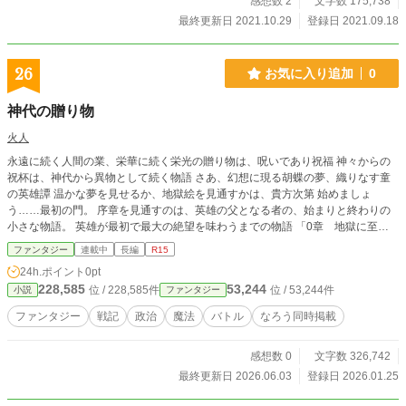
感想数 2
文字数 175,738
最終更新日 2021.10.29
登録日 2021.09.18
26
お気に入り追加
0
神代の贈り物
火人
永遠に続く人間の業、栄華に続く栄光の贈り物は、呪いであり祝福 神々からの
祝杯は、神代から異物として続く物語 さあ、幻想に現る胡蝶の夢、織りなす童
の英雄譚 温かな夢を見せるか、地獄絵を見通すかは、貴方次第 始めましょ
う……最初の門。 序章を見通すのは、英雄の父となる者の、始まりと終わりの
小さな物語。 英雄が最初で最大の絶望を味わうまでの物語 「0章 地獄に至る
まで」を、どうぞご堪能ください。
ファンタジー
連載中
長編
R15
24h.ポイント
0pt
228,585
53,244
位 / 228,585件
位 / 53,244件
小説
ファンタジー
ファンタジー
戦記
政治
魔法
バトル
なろう同時掲載
感想数 0
文字数 326,742
最終更新日 2026.06.03
登録日 2026.01.25