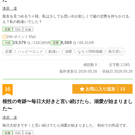
漆原 凜
親友を見つめるライ様。私は少しでも思い出が欲しくて嘘の交際を持ちかける。
え？私の勘違いでした？
恋愛
完結
短編
24h.ポイント
35pt
19,579
8,569
位 / 228,585件
位 / 66,314件
小説
恋愛
恋愛
ハッピーエンド
勘違い
溺愛
なろう同時掲載
両片思い
感想数 0
文字数 2,585
最終更新日 2026.05.28
登録日 2026.05.28
16
お気に入り追加
13
根性の奇跡〜毎日大好きと言い続けたら、溺愛が始まりまし
た〜
漆原 凜
毎日大好きです！と言い続けてたら溺愛が始まりました。 初めての作品です。
恋愛
完結
短編