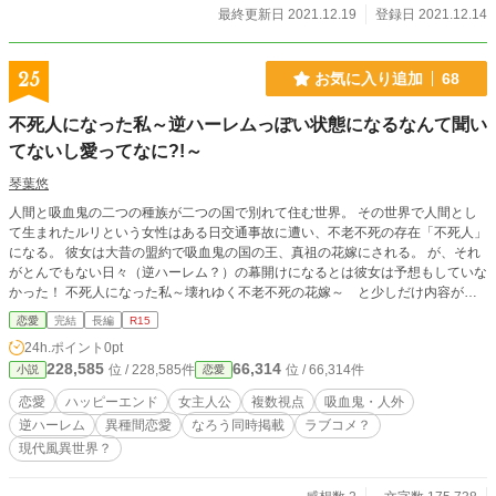
最終更新日 2021.12.19
登録日 2021.12.14
25
お気に入り追加
68
不死人になった私～逆ハーレムっぽい状態になるなんて聞い
てないし愛ってなに?!～
琴葉悠
人間と吸血鬼の二つの種族が二つの国で別れて住む世界。 その世界で人間とし
て生まれたルリという女性はある日交通事故に遭い、不老不死の存在「不死人」
になる。 彼女は大昔の盟約で吸血鬼の国の王、真祖の花嫁にされる。 が、それ
がとんでもない日々（逆ハーレム？）の幕開けになるとは彼女は予想もしていな
かった！ 不死人になった私～壊れゆく不老不死の花嫁～ と少しだけ内容が違
うお話です。
恋愛
完結
長編
R15
24h.ポイント
0pt
228,585
66,314
位 / 228,585件
位 / 66,314件
小説
恋愛
恋愛
ハッピーエンド
女主人公
複数視点
吸血鬼・人外
逆ハーレム
異種間恋愛
なろう同時掲載
ラブコメ？
現代風異世界？