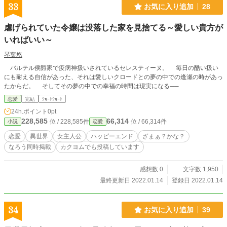
33
お気に入り追加
28
虐げられていた令嬢は没落した家を見捨てる～愛しい貴方が
いればいい～
琴葉悠
バルテル侯爵家で疫病神扱いされているセレスティーヌ。 毎日の酷い扱い
にも耐える自信があった、それは愛しいクロードとの夢の中での逢瀬の時があっ
たからだ。 そしてその夢の中での幸福の時間は現実になる──
恋愛
完結
ｼｮｰﾄｼｮｰﾄ
24h.ポイント
0pt
228,585
66,314
位 / 228,585件
位 / 66,314件
小説
恋愛
恋愛
異世界
女主人公
ハッピーエンド
ざまぁ？かな？
なろう同時掲載
カクヨムでも投稿しています
感想数 0
文字数 1,950
最終更新日 2022.01.14
登録日 2022.01.14
34
お気に入り追加
39