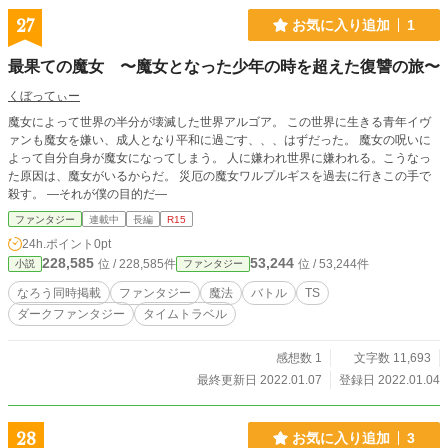
27
お気に入り追加
1
最果ての魔女 〜魔女となった少年の時を超えた復讐の旅〜
くぼってぃー
魔女によって世界の半分が壊滅した世界アルゴア。 この世界に生きる青年イヴ
ァンも魔女を嫌い、成人となり平和に過ごす、、、はずだった。 魔女の呪いに
よって自分自身が魔女になってしまう。 人に嫌われ世界に嫌われる。こうなっ
た原因は、魔女がいるからだ。 災厄の魔女ワルプルギスを過去に行きこの手で
殺す。 ―それが僕の目的だ―
ファンタジー
連載中
長編
R15
24h.ポイント
0pt
228,585
53,244
位 / 228,585件
位 / 53,244件
小説
ファンタジー
なろう同時掲載
ファンタジー
魔法
バトル
TS
ダークファンタジー
タイムトラベル
感想数 1
文字数 11,693
最終更新日 2022.01.07
登録日 2022.01.04
28
お気に入り追加
3