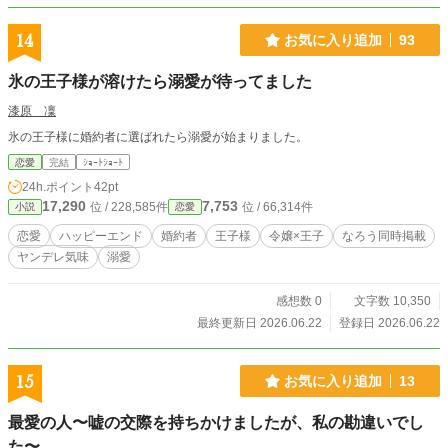
14
お気に入り追加
93
氷の王子様が溶けたら溺愛が待ってました
漆原 凜
氷の王子様に婚約者に選ばれたら溺愛が始まりました。
恋愛
完結
ｼｮｰﾄｼｮｰﾄ
24h.ポイント
42pt
17,290
7,753
位 / 228,585件
位 / 66,314件
小説
恋愛
恋愛
ハッピーエンド
婚約者
王子様
令嬢×王子
なろう同時掲載
ヤンデレ気味
溺愛
感想数 0
文字数 10,350
最終更新日 2026.06.22
登録日 2026.06.22
15
お気に入り追加
13
最愛の人〜嘘の交際を持ちかけましたが、私の勘違いでし
た〜