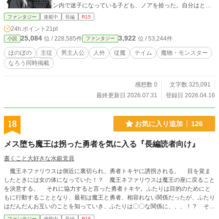
ン内で迷子になっている子ども、ノアを拾った。自分はとも
かく、せめてノアだけでもダンジョンの外に出してやらねば
ファンタジー
連載中
長編
R15
と決意する主人公だったが。 ――気づいたら、ノアと従魔契
24h.ポイント
21pt
約を結んでいた。 従魔とは何なのか、ここがどこなのか、
25,084
3,922
位 / 228,585件
位 / 53,244件
小説
ファンタジー
元の自分の身体はどうなったのか。そういう大事なことはま
ったくわからないままに、従魔としての生活が半強制的にス
ほのぼの
主従
男主人公
人外
従魔
テイム
魔物・モンスター
タート。 目下の目標は、ノアの置かれた過酷な状況(半分く
なろう同時掲載
らいは主人公のせい)を改善することと、自分に何が起きてい
るのか把握すること、そして何とか元に戻ること。 主人公
は気付かない。 自分がただの雑魚モンスターではなく、ボ
感想数 0
文字数 325,091
スモンスター、それも特異な進化を遂げた個体であること
最終更新日 2026.07.31
登録日 2026.04.16
に。 ※「小説家になろう」にて同タイトルで投稿していま
す。 ※「なろう」と同時更新となります。毎週金曜日予定。
18
お気に入り追加
126
メス堕ち魔王は拐った勇者を気に入る『長編読者向け』
書くこと大好きな水銀党員
魔王ネファリウスは側近に裏切られ、勇者トキヤに誘拐される。 目を覚ま
したときには女の体になっていた！？ 魔王ネファリウスは魔王の座に戻ること
を決意する。 それに協力すると言った勇者トキヤ。ふたりは目的のためにと
もに行動することとなり、最初は魔王と勇者、相容れない関係だったが、ふたり
はだんだんお互いのことを知っていき、ふたりは〇〇な関係に、、、！？ そし
て様々な試練がふたりを待ち受ける!! ※2022年２月22日に内容紹介を感想欄で
ファンタジー
連載中
長編
R15