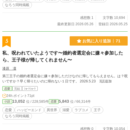
なろう同時掲載
感想数 1
文字数 10,694
最終更新日 2026.05.26
登録日 2026.05.25
5
お気に入り追加
71
私、呪われていたようです〜婚約者選定会に嫌々参加した
ら、王子様が帰してくれません〜
漆原 凜
第三王子の婚約者選定会に嫌々参加しただけなのに帰してもらえません。は？呪
いですか？早く帰りたいのに帰れない１日です。 2026.5.23 3話追加
恋愛
完結
ｼｮｰﾄｼｮｰﾄ
24h.ポイント
71pt
13,052
5,843
位 / 228,585件
位 / 66,314件
小説
恋愛
恋愛
ハッピーエンド
異世界
溺愛
ラブコメ
王子
なろう同時掲載
感想数 0
文字数 10,054