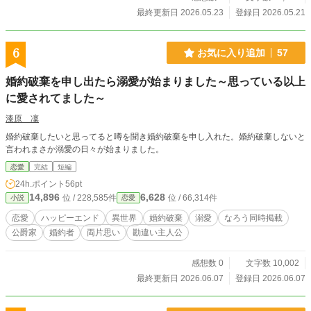
最終更新日 2026.05.23
登録日 2026.05.21
6
お気に入り追加
57
婚約破棄を申し出たら溺愛が始まりました～思っている以上
に愛されてました～
漆原 凜
婚約破棄したいと思ってると噂を聞き婚約破棄を申し入れた。婚約破棄しないと
言われまさか溺愛の日々が始まりました。
恋愛
完結
短編
24h.ポイント
56pt
14,896
6,628
位 / 228,585件
位 / 66,314件
小説
恋愛
恋愛
ハッピーエンド
異世界
婚約破棄
溺愛
なろう同時掲載
公爵家
婚約者
両片思い
勘違い主人公
感想数 0
文字数 10,002
最終更新日 2026.06.07
登録日 2026.06.07