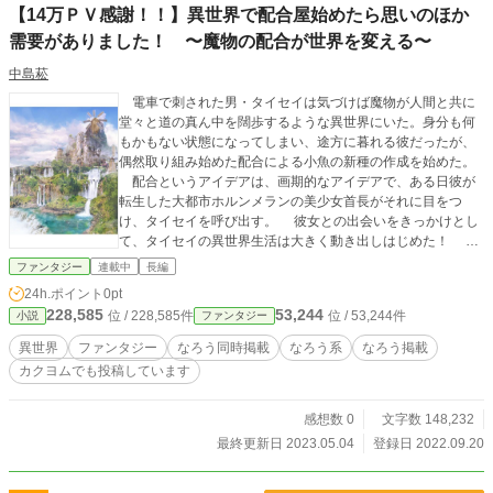
【14万ＰＶ感謝！！】異世界で配合屋始めたら思いのほか
需要がありました！ 〜魔物の配合が世界を変える〜
中島菘
電車で刺された男・タイセイは気づけば魔物が人間と共に
堂々と道の真ん中を闊歩するような異世界にいた。身分も何
もかもない状態になってしまい、途方に暮れる彼だったが、
偶然取り組み始めた配合による小魚の新種の作成を始めた。
配合というアイデアは、画期的なアイデアで、ある日彼が
転生した大都市ホルンメランの美少女首長がそれに目をつ
け、タイセイを呼び出す。 彼女との出会いをきっかけとし
て、タイセイの異世界生活は大きく動き出しはじめた！
やがてタイセイの数奇な運命は異世界全体を巻き込んでい
ファンタジー
連載中
長編
く……
24h.ポイント
0pt
228,585
53,244
位 / 228,585件
位 / 53,244件
小説
ファンタジー
異世界
ファンタジー
なろう同時掲載
なろう系
なろう掲載
カクヨムでも投稿しています
感想数 0
文字数 148,232
最終更新日 2023.05.04
登録日 2022.09.20