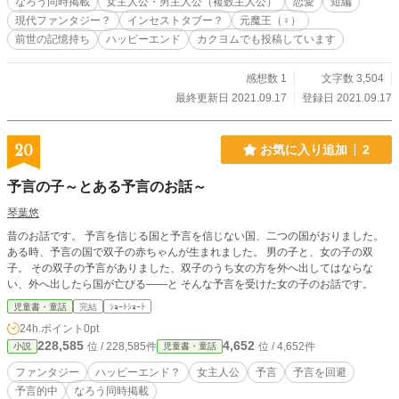
なろう同時掲載
女主人公・男主人公（複数主人公）
恋愛
短編
現代ファンタジー？
インセストタブー？
元魔王（♀）
前世の記憶持ち
ハッピーエンド
カクヨムでも投稿しています
感想数 1
文字数 3,504
最終更新日 2021.09.17
登録日 2021.09.17
20
お気に入り追加
2
予言の子～とある予言のお話～
琴葉悠
昔のお話です。 予言を信じる国と予言を信じない国、二つの国がおりました。
ある時、予言の国で双子の赤ちゃんが生まれました。 男の子と、女の子の双
子。 その双子の予言がありました、双子のうち女の方を外へ出してはならな
い、外へ出したら国が亡びる――と そんな予言を受けた女の子のお話です。
児童書・童話
完結
ｼｮｰﾄｼｮｰﾄ
24h.ポイント
0pt
228,585
4,652
位 / 228,585件
位 / 4,652件
小説
児童書・童話
ファンタジー
ハッピーエンド？
女主人公
予言
予言を回避
予言的中
なろう同時掲載