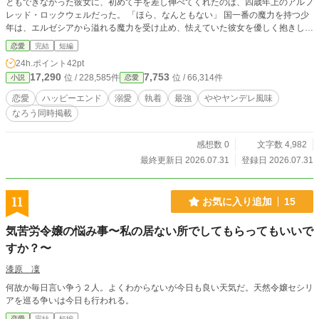
ともできなかった彼女に、初めて手を差し伸べてくれたのは、四歳年上のアルフ
レッド・ロックウェルだった。 「ほら、なんともない」 国一番の魔力を持つ少
年は、エルゼシアから溢れる魔力を受け止め、怯えていた彼女を優しく抱きしめ
た。 数年後、「氷の貴公子」と呼ばれる最強魔導師となったアルフレッド。最
恋愛
完結
短編
愛のエルゼシアの命を繋ぐため、自らの魔力で彼女の中に一生解けることのない
24h.ポイント
42pt
呪印をほどこし、エルゼシアを守り続けている 圧倒的魔力で恐れられる男は、
17,290
7,753
位 / 228,585件
位 / 66,314件
小説
恋愛
今日も婚約者エルゼシアの前でだけは、甘く微笑み、彼女に近づく男たちを嫉妬
で凍らせようとしていて――。 ※本作品は小説家になろうにも掲載していま
恋愛
ハッピーエンド
溺愛
執着
最強
ややヤンデレ風味
す。
なろう同時掲載
感想数 0
文字数 4,982
最終更新日 2026.07.31
登録日 2026.07.31
11
お気に入り追加
15
気苦労令嬢の悩み事〜私の居ない所でしてもらってもいいで
すか？〜
漆原 凜
何故か毎日言い争う２人。よくわからないが今日も良い天気だ。天然令嬢セシリ
アを巡る争いは今日も行われる。
恋愛
完結
短編