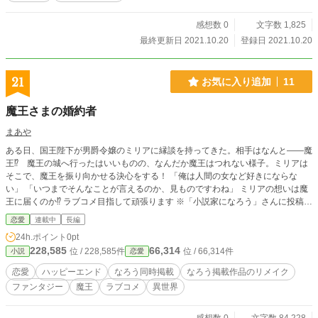
感想数 0
文字数 1,825
最終更新日 2021.10.20
登録日 2021.10.20
21
お気に入り追加
11
魔王さまの婚約者
まあや
ある日、国王陛下が男爵令嬢のミリアに縁談を持ってきた。相手はなんと――魔
王⁉︎ 魔王の城へ行ったはいいものの、なんだか魔王はつれない様子。ミリアは
そこで、魔王を振り向かせる決心をする！ 「俺は人間の女など好きにならな
い」 「いつまでそんなことが言えるのか、見ものですわね」 ミリアの想いは魔
王に届くのか⁉︎ ラブコメ目指して頑張ります ※「小説家になろう」さんに投稿し
ていたものを少し手直ししたものです。ひとまず第一章完結までは毎日投稿予定
恋愛
連載中
長編
です。
24h.ポイント
0pt
228,585
66,314
位 / 228,585件
位 / 66,314件
小説
恋愛
恋愛
ハッピーエンド
なろう同時掲載
なろう掲載作品のリメイク
ファンタジー
魔王
ラブコメ
異世界