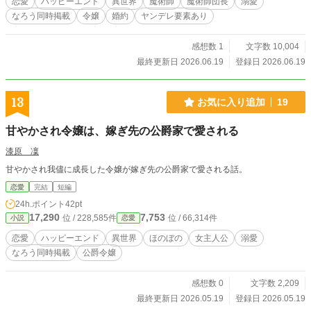
恋愛
ハッピーエンド
異世界
魔術師
魔術師団長
溺愛
なろう同時掲載
令嬢
婚約
ヤンデレ要素あり
感想数 1
文字数 10,004
最終更新日 2026.06.19
登録日 2026.06.19
13
お気に入り追加
19
甘やかされ令嬢は、嫁ぎ先の公爵家で愛される
漆原 凜
甘やかされ我儘に成長した令嬢が嫁ぎ先の公爵家で愛される話。
恋愛
完結
短編
24h.ポイント
42pt
17,290
7,753
位 / 228,585件
位 / 66,314件
小説
恋愛
恋愛
ハッピーエンド
異世界
ほのぼの
女主人公
溺愛
なろう同時掲載
公爵令嬢
感想数 0
文字数 2,209
最終更新日 2026.05.19
登録日 2026.05.19