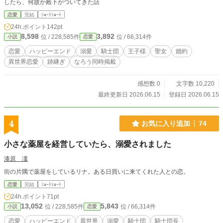
したら、何故か殿下がついてきた話
恋愛
完結
ｼｮｰﾄｼｮｰﾄ
24h.ポイント
142pt
8,598
3,892
位 / 228,585件
位 / 66,314件
小説
恋愛
恋愛
ハッピーエンド
溺愛
騎士団
王子様
聖女
婚約
異世界恋愛
跡継ぎ
なろう同時掲載
感想数 0
文字数 10,220
最終更新日 2026.06.15
登録日 2026.06.15
4
お気に入り追加
74
小さな薬屋を経営していたら、溺愛されました
漆原 凜
街の片隅で薬屋をしているリナ。ある日買いに来てくれた人との恋。
恋愛
完結
ｼｮｰﾄｼｮｰﾄ
24h.ポイント
71pt
13,052
5,843
位 / 228,585件
位 / 66,314件
小説
恋愛
恋愛
ハッピーエンド
異世界
溺愛
騎士団
騎士団長