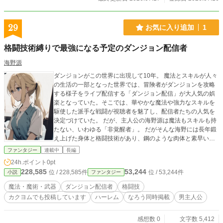
29
お気に入り追加
1
格闘技術縛りで最強になる予定のダンジョン配信者
海野源
ダンジョンがこの世界に出現して10年。 魔法とスキルが人々
の生活の一部となった世界では、冒険者がダンジョンを攻略
する様子をライブ配信する「ダンジョン配信」が大人気の娯
楽となっていた。そこでは、華やかな魔法や強力なスキルを
駆使した派手な戦闘が視聴者を魅了し、配信者たちの人気を
決定づけていた。 だが、主人公の海野源は魔法もスキルも持
たない、いわゆる「非覚醒者」。 だがそんな海野には長年鍛
え上げた身体と格闘技術があり、鋼のような肉体と素早い動
きで勝負する格闘家としての自信を持っていた。魔法もスキ
ファンタジー
連載中
長編
ルもない自分に何ができるかと悩む海野だったが、「自分だ
24h.ポイント
0pt
からこそできる戦い方を見せたい」という強い意志から、ダ
228,585
53,244
位 / 228,585件
位 / 53,244件
小説
ファンタジー
ンジョン配信者としての道に挑むことを決意する。 彼の配信
スタイルは他の配信者とは一線を画すものだった。魔法やス
魔法・魔術・武器
ダンジョン配信者
格闘技
キルのエフェクトが飛び交う派手なバトルシーンではなく、
カクヨムでも投稿しています
ハーレム
なろう同時掲載
男主人公
純粋な身体能力と格闘技だけでモンスターを倒していく海野
の姿は、視聴者に驚きと新鮮さを与えた。筋力と俊敏性を駆
使して敵の攻撃をかわし、無駄のない動きで正確に攻撃を叩
感想数 0
文字数 5,412