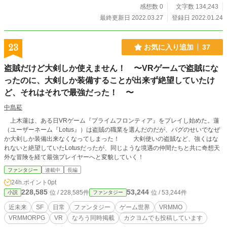
感想数 0
文字数 134,243
最終更新日 2022.03.27
登録日 2022.01.24
23
お気に入り追加
37
盗賊だけど大剣しか使えません！ 〜VRゲームで盗賊にな
ったのに、大剣しか装備することが出来ず絶望していたけ
ど、それはそれで最強だった！ 〜
中島菘
上木蓮は、ある日VRゲーム『プライムフロンティア』をプレイし始めた。蓮
（ユーザーネーム『Lotus』）は盗賊の職業を選んだのだが、バグのせいでなぜ
か大剣しか装備出来なくなってしまった！ 大剣使いの盗賊など、強くはな
れないと絶望していたLotusだったが、同じような境遇の仲間たちと共に奇想天
外な冒険を経て最強プレイヤーへと変貌していく！
ファンタジー
連載中
長編
24h.ポイント
0pt
228,585
53,244
位 / 228,585件
位 / 53,244件
小説
ファンタジー
近未来
SF
日常
ファンタジー
ゲーム世界
VRMMO
VRMMORPG
VR
なろう同時掲載
カクヨムでも投稿しています