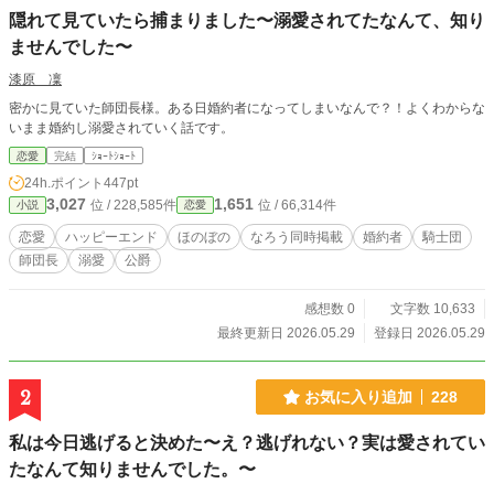
隠れて見ていたら捕まりました〜溺愛されてたなんて、知り
ませんでした〜
漆原 凜
密かに見ていた師団長様。ある日婚約者になってしまいなんで？！よくわからな
いまま婚約し溺愛されていく話です。
恋愛
完結
ｼｮｰﾄｼｮｰﾄ
24h.ポイント
447pt
3,027
1,651
位 / 228,585件
位 / 66,314件
小説
恋愛
恋愛
ハッピーエンド
ほのぼの
なろう同時掲載
婚約者
騎士団
師団長
溺愛
公爵
感想数 0
文字数 10,633
最終更新日 2026.05.29
登録日 2026.05.29
2
お気に入り追加
228
私は今日逃げると決めた〜え？逃げれない？実は愛されてい
たなんて知りませんでした。〜