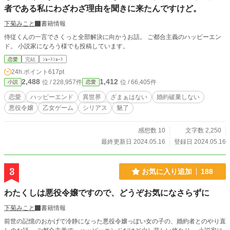
者である私にわざわざ理由を聞きに来たんですけど。
下菊みこと
書籍情報
侍従くんの一言でさくっと全部解決に向かうお話。 ご都合主義のハッピーエン
ド。 小説家になろう様でも投稿しています。
恋愛
完結
ｼｮｰﾄｼｮｰﾄ
24h.ポイント
617pt
2,488
1,412
位 / 228,957件
位 / 66,405件
小説
恋愛
恋愛
ハッピーエンド
異世界
ざまぁはない
婚約破棄しない
悪役令嬢
乙女ゲーム
シリアス
魅了
感想数 10
文字数 2,250
最終更新日 2024.05.16
登録日 2024.05.16
3
お気に入り追加
188
わたくしは悪役令嬢ですので、どうぞお気になさらずに
下菊みこと
書籍情報
前世の記憶のおかげで冷静になった悪役令嬢っぽい女の子の、婚約者とのやり直