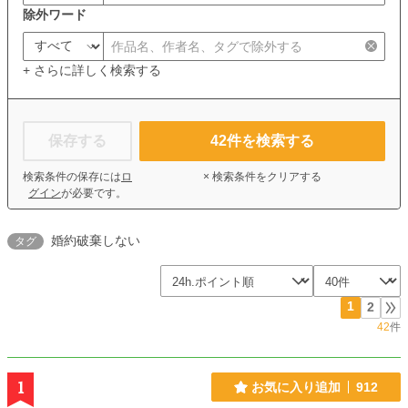
除外ワード
+ さらに詳しく検索する
保存する
42
件を検索する
検索条件の保存には
ロ
× 検索条件をクリアする
グイン
が必要です。
婚約破棄しない
タグ
1
2
42
件
1
お気に入り追加
912