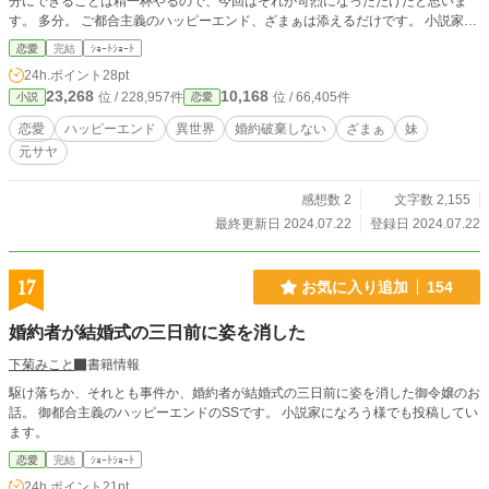
分にできることは精一杯やるので、今回はそれが苛烈になっただけだと思いま
す。 多分。 ご都合主義のハッピーエンド、ざまぁは添えるだけです。 小説家に
なろう様でも投稿しています。
恋愛
完結
ｼｮｰﾄｼｮｰﾄ
24h.ポイント
28pt
23,268
10,168
位 / 228,957件
位 / 66,405件
小説
恋愛
恋愛
ハッピーエンド
異世界
婚約破棄しない
ざまぁ
妹
元サヤ
感想数 2
文字数 2,155
最終更新日 2024.07.22
登録日 2024.07.22
17
お気に入り追加
154
婚約者が結婚式の三日前に姿を消した
下菊みこと
書籍情報
駆け落ちか、それとも事件か、婚約者が結婚式の三日前に姿を消した御令嬢のお
話。 御都合主義のハッピーエンドのSSです。 小説家になろう様でも投稿してい
ます。
恋愛
完結
ｼｮｰﾄｼｮｰﾄ
24h.ポイント
21pt