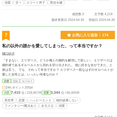
溺愛
甘々
エリート男子
悪役令嬢
感想数 0
文字数 4,219
最終更新日 2024.04.30
登録日 2024.04.30
7
お気に入り追加
174
私の以外の誰かを愛してしまった、って本当ですか？
樋口紗夕
「すまない、エリザベス。どうか俺との婚約を解消して欲しい」 エリザベスは
婚約者であるギルベルトから別れを切り出された。 他に好きな女ができた、と
彼は言う。 でも、それって本当ですか？ エリザベス一筋なはずのギルベルトが
愛した女性とは、いったい何者なのか？
恋愛
完結
ｼｮｰﾄｼｮｰﾄ
24h.ポイント
205pt
7,410
3,344
位 / 228,957件
位 / 66,405件
小説
恋愛
異世界
恋愛
ハッピーエンド
婚約破棄しない
ファンタジー/魔法あり
女主人公
溺愛