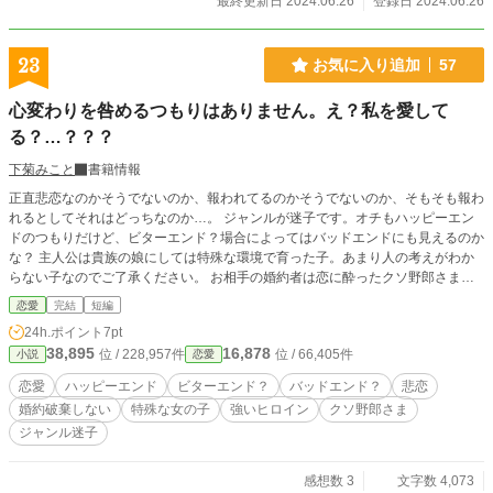
最終更新日 2024.06.26
登録日 2024.06.26
23
お気に入り追加
57
心変わりを咎めるつもりはありません。え？私を愛して
る？…？？？
下菊みこと
書籍情報
正直悲恋なのかそうでないのか、報われてるのかそうでないのか、そもそも報わ
れるとしてそれはどっちなのか…。 ジャンルが迷子です。オチもハッピーエン
ドのつもりだけど、ビターエンド？場合によってはバッドエンドにも見えるのか
な？ 主人公は貴族の娘にしては特殊な環境で育った子。あまり人の考えがわか
らない子なのでご了承ください。 お相手の婚約者は恋に酔ったクソ野郎さま。
多分下手な方向に酔い続けているのかも。挽回できるのかどうなのか。 クソ野
恋愛
完結
短編
郎さまに恋慕される聖女さまはいますが、まともに聖人やってる方なのでそこだ
24h.ポイント
7pt
けはご安心いただけるかと。 つらつらと書いてしまいましたが、とりあえず楽
38,895
16,878
位 / 228,957件
位 / 66,405件
小説
恋愛
しんでいただけたら嬉しいです。ただ、読後感は少なくとも爽やかではないで
す。 小説家になろう様でも投稿しています。
恋愛
ハッピーエンド
ビターエンド？
バッドエンド？
悲恋
婚約破棄しない
特殊な女の子
強いヒロイン
クソ野郎さま
ジャンル迷子
感想数 3
文字数 4,073