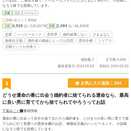
しのお話。 ご都合主義で、ハッピーエンドだけど少し悲しい終わり。 小説家に
なろう様でも投稿しています。
恋愛
完結
ｼｮｰﾄｼｮｰﾄ
24h.ポイント
305pt
4,938
2,484
位 / 228,957件
位 / 66,405件
小説
恋愛
恋愛
ハッピーエンド
異世界
婚約破棄しない
ざまぁなし
御都合主義
婚約者の義妹にとっては悲恋
悪役令嬢
シリアス
元鞘というか仲直り
感想数 2
文字数 4,646
最終更新日 2024.05.03
登録日 2024.05.03
4
お気に入り追加
294
どうせ運命の番に出会う婚約者に捨てられる運命なら、最高
に良い男に育ててから捨てられてやろうってお話
下菊みこと
書籍情報
運命の番に出会って自分を捨てるだろう婚約者を、とびきりの良い男に育てて捨
てられに行く気満々の悪役令嬢のお話。 御都合主義のハッピーエンド。 小説家
になろう様でも投稿しています。