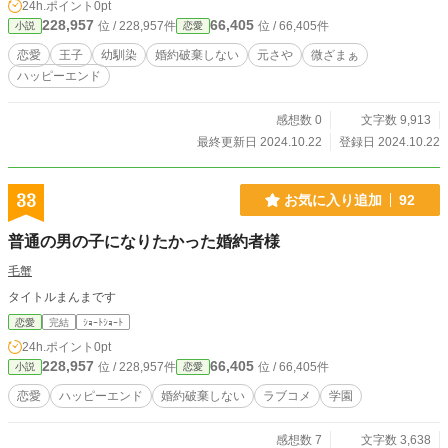
24h.ポイント
0pt
228,957
66,405
位 / 228,957件
位 / 66,405件
小説
恋愛
恋愛
王子
幼馴染
婚約破棄しない
元さや
微ざまぁ
ハッピーエンド
感想数 0
文字数 9,913
最終更新日 2024.10.22
登録日 2024.10.22
33
お気に入り追加
92
普通の男の子になりたかった婚約者様
毛蟹
タイトルまんまです
恋愛
完結
ｼｮｰﾄｼｮｰﾄ
24h.ポイント
0pt
228,957
66,405
位 / 228,957件
位 / 66,405件
小説
恋愛
恋愛
ハッピーエンド
婚約破棄しない
ラブコメ
学園
感想数 7
文字数 3,638