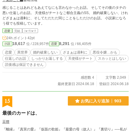
下菊みこと
書籍情報
感じることはあれどもあえてなにも言わなかったお話。 そしてその後のタチの
悪い仕返しのお話。 天使様がチートなご都合主義のSS。 婚約破棄しない、けれ
どざまぁは過剰に、そしてただただ同じことをしただけのお話。 小説家になろ
う様でも投稿しています。
恋愛
完結
ｼｮｰﾄｼｮｰﾄ
24h.ポイント
42pt
18,617
8,291
位 / 228,957件
位 / 66,405件
小説
恋愛
恋愛
異世界
婚約破棄しない
ざまぁは過剰に
悪役令嬢…かも
仕返しのお話
しっかりお返しする
天使様がチート
スカッとはしない
読後感は保証できません
感想数 4
文字数 2,049
最終更新日 2024.06.18
登録日 2024.06.18
15
お気に入り追加
903
最後のカードは、
豆狸
『離縁』『真実の愛』『仮面の歌姫』『最愛の母（故人）』『裏切り』──私が