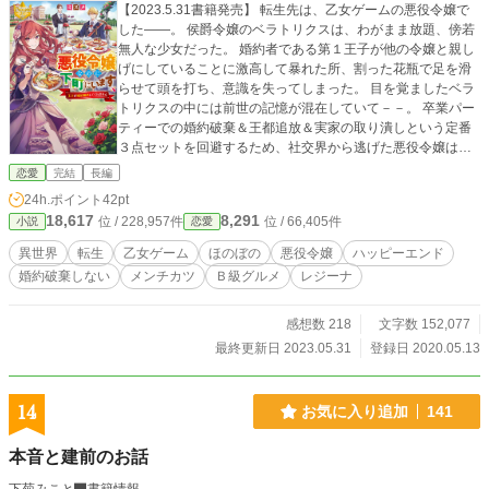
【2023.5.31書籍発売】 転生先は、乙女ゲームの悪役令嬢で
した——。 侯爵令嬢のベラトリクスは、わがまま放題、傍若
無人な少女だった。 婚約者である第１王子が他の令嬢と親し
げにしていることに激高して暴れた所、割った花瓶で足を滑
らせて頭を打ち、意識を失ってしまった。 目を覚ましたベラ
トリクスの中には前世の記憶が混在していて－－。 卒業パー
ティーでの婚約破棄＆王都追放＆実家の取り潰しという定番
３点セットを回避するため、社交界から逃げた悪役令嬢は、
王都の下町で、メンチカツに出会ったのだった。 ○『モブな
恋愛
完結
長編
のに巻き込まれています』のスピンオフ作品ですが、単独で
24h.ポイント
42pt
も読んでいただけます。 ○転生悪役令嬢が婚約解消と断罪回
18,617
8,291
位 / 228,957件
位 / 66,405件
小説
恋愛
避のために奮闘？しながら、下町食堂の美味しいものに夢中
になったり、逆に婚約者に興味を持たれたりしてしまうお
異世界
転生
乙女ゲーム
ほのぼの
悪役令嬢
ハッピーエンド
話。
婚約破棄しない
メンチカツ
Ｂ級グルメ
レジーナ
感想数 218
文字数 152,077
最終更新日 2023.05.31
登録日 2020.05.13
14
お気に入り追加
141
本音と建前のお話