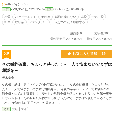
24h.ポイント
0pt
228,957
66,405
位 / 228,957件
位 / 66,405件
小説
恋愛
恋愛
ハッピーエンド
年の差
婚約破棄しない
溺愛
一途な愛
転生
幼馴染
ファンタジー
二人はめでたく結婚する
感想数 0
文字数 904
最終更新日 2025.09.04
登録日 2025.09.04
32
お気に入り追加
19
その婚約破棄、ちょっと待った！～一人で悩まないでまずは
相談を～
天木奏音
その張り紙は、男子トイレの個室内にあった。 【その婚約破棄、ちょっと待っ
た！～一人で悩まないでまずは相談を～】 今夜の卒業パーティーで幼馴染の公
爵令嬢との婚約を破棄して、愛らしい男爵令嬢を妃にするつもりでいた第一王子
レオハルトは、その張り紙が妙に引っ掛かったので、まずは相談してみることに
した。 相談の末に王子が出した答えは…？
恋愛
完結
短編