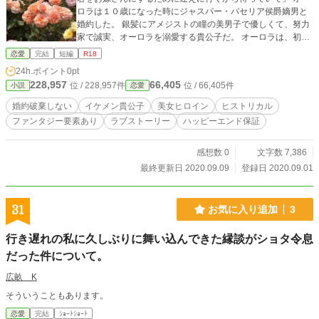
ロラは１０歳になった時にジャスパー・パセリア侯爵嫡男と
婚約した。 銀髪にアメジストの瞳の美男子で優しくて、努力
家で誠実、オーロラを溺愛する貴公子だ。 オーロラは、初恋
の君も忘れられないけれど、婚約者のジャスパーも好きなの
恋愛
完結
短編
R18
だった。 オーロラの恋の行方は？ ちょっとエッチな？ラブス
24h.ポイント
0pt
トーリー。
228,957
66,405
位 / 228,957件
位 / 66,405件
小説
恋愛
婚約破棄しない
イケメン貴公子
美女ヒロイン
ヒストリカル
ファンタジー要素あり
ラブストーリー
ハッピーエンド保証
感想数 0
文字数 7,386
最終更新日 2020.09.09
登録日 2020.09.01
31
お気に入り追加
3
行き遅れの私に久しぶりに舞い込んできた縁談がショタ令息
だった件について。
広畝 K
そういうこともあります。
恋愛
完結
ｼｮｰﾄｼｮｰﾄ