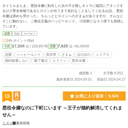
タイトルまんま。 悪役令嬢に転生した女の子が推しキャラに猛烈にアタックす
るけど聖女候補であるヒロインが出てきて余計なことをしてくれるお話。 悪役
令嬢は諦めも早かった。 ちらっとヒロインへのざまぁがありますが、そんなに
そこに触れない。 ご都合主義のハッピーエンド。 小説家になろう様でも投稿し
ています。
恋愛
完結
ｼｮｰﾄｼｮｰﾄ
24h.ポイント
49pt
17,204
7,620
位 / 228,957件
位 / 66,405件
小説
恋愛
恋愛
ハッピーエンド
異世界
ざまぁ
ほのぼの
シリアス
婚約破棄しない
魅了魔法
ヒドイン
悪役令嬢
感想数 3
文字数 6,052
最終更新日 2024.05.01
登録日 2024.04.27
13
お気に入り追加
5,524
悪役令嬢なのに下町にいます ～王子が婚約解消してくれま
せん～
ミズメ
書籍情報