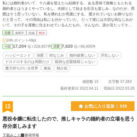
私には婚約者がいて、十八歳を迎えたら結婚する。 ある意味で政略ともとれる
婚約者とはうまくやっているし、夫婦として始まる生活も楽しみ…なのだが、周
囲はそう思っていない。 私を憐れむか馬鹿にする。 愛されていないお飾りなの
だと言って。 その理由は私にも分かっていた。 だって彼には大切な幼なじみが
いて、その子を屋敷に住まわせているんだもの。 そんなの、誰が見たってそう
思うわよね。 ※本編三話+番外編四話 (執筆&公開予約設定済みです) ※シリアス
恋愛
連載中
短編
R15
も好物ですが、たまには頭を空っぽにしたくなる。 ※タグで大筋のネタバレ三
24h.ポイント
49pt
昧。 ※R18命の作者にしては珍しく抑え気味♡ ※念のためにR15はしておきま
17,204
7,620
位 / 228,957件
位 / 66,405件
小説
恋愛
す。
ハッピーエンド
溺愛
幼なじみ
婚約破棄しない
浮気しない
ドロドロするのは周囲だけ
複雑な恋愛模様じゃない
魔力持ちのいる世界
嫉妬
独占欲
感想数 15
文字数 37,383
最終更新日 2022.04.11
登録日 2022.03.28
12
お気に入り追加
339
悪役令嬢に転生したので、推しキャラの婚約者の立場を思う
存分楽しみます
下菊みこと
書籍情報