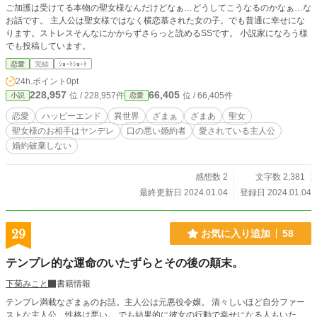
ご加護は受けてる本物の聖女様なんだけどなぁ…どうしてこうなるのかなぁ…な
お話です。 主人公は聖女様ではなく横恋慕された女の子。でも普通に幸せにな
ります。ストレスそんなにかからずさらっと読めるSSです。 小説家になろう様
でも投稿しています。
恋愛
完結
ｼｮｰﾄｼｮｰﾄ
24h.ポイント
0pt
228,957
66,405
位 / 228,957件
位 / 66,405件
小説
恋愛
恋愛
ハッピーエンド
異世界
ざまぁ
ざまあ
聖女
聖女様のお相手はヤンデレ
口の悪い婚約者
愛されている主人公
婚約破棄しない
感想数 2
文字数 2,381
最終更新日 2024.01.04
登録日 2024.01.04
29
お気に入り追加
58
テンプレ的な運命のいたずらとその後の顛末。
下菊みこと
書籍情報
テンプレ満載なざまぁのお話。主人公は元悪役令嬢。 清々しいほど自分ファー
ストな主人公、性格は悪い。 でも結果的に彼女の行動で幸せになる人もいた。