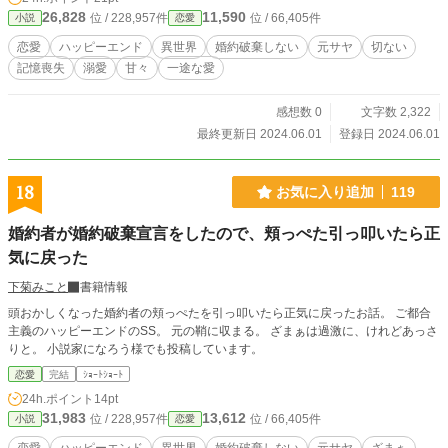
26,828
11,590
位 / 228,957件
位 / 66,405件
小説
恋愛
恋愛
ハッピーエンド
異世界
婚約破棄しない
元サヤ
切ない
記憶喪失
溺愛
甘々
一途な愛
感想数 0
文字数 2,322
最終更新日 2024.06.01
登録日 2024.06.01
18
お気に入り追加
119
婚約者が婚約破棄宣言をしたので、頬っぺた引っ叩いたら正
気に戻った
下菊みこと
書籍情報
頭おかしくなった婚約者の頬っぺたを引っ叩いたら正気に戻ったお話。 ご都合
主義のハッピーエンドのSS。 元の鞘に収まる。 ざまぁは過激に、けれどあっさ
りと。 小説家になろう様でも投稿しています。
恋愛
完結
ｼｮｰﾄｼｮｰﾄ
24h.ポイント
14pt
31,983
13,612
位 / 228,957件
位 / 66,405件
小説
恋愛