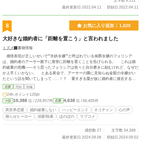
文字数 8,112
最終更新日 2022.04.11
登録日 2022.04.11
8
お気に入り追加
1,620
大好きな婚約者に「距離を置こう」と言われました
ミズメ
書籍情報
感情表現が乏しいせいで""氷鉄令嬢""と呼ばれている侯爵令嬢のフェリシア
は、婚約者のアーサー殿下に唐突に距離を置くことを告げられる。 これは婚
約破棄の危機――そう思ったフェリシアは色々と自分磨きに励むけれど、なぜだ
か上手くいかない。 とある夜会で、アーサーの隣に見知らぬ金髪の令嬢がい
たという話を聞いてしまって……！？ 重すぎる愛が故に婚約者に接近するこ
とができないアーサーと、なんとしても距離を縮めたいフェリシアの接近禁止の
恋愛
完結
短編
婚約騒動。 ○カクヨム、小説家になろうさまにも掲載／全部書き終えてます
24h.ポイント
120pt
10,388
4,638
位 / 228,957件
位 / 66,405件
小説
恋愛
異世界恋愛
婚約破棄しない
ハッピーエンド
ネコチャン
心の声
拗らせヒーロー
溺愛/執着
ほのぼの
ラブコメ
感想数 27
文字数 34,368
最終更新日 2024.09.08
登録日 2024.09.02