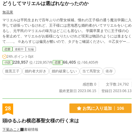
どうしてマリエルは選ばれなかったのか
出してとしてるのでたっくさんボロがある…味のある作品になっています！ な
んでやねんてツッコミながら見てください。 追記……順番変わりましたしおり
無花果
挟んでた皆様すみません！
マリエルは平民生まれで百年ぶりの聖女候補。憧れの王子様の通う魔法学園に入
学して頑張っているけれど、王子様には意地悪な婚約者がいてマリエルをいじめ
るし、元平民のマリエルの味方はどこにも居ない。 学園卒業までに王子様の心
を射止めて、マリエルがお姫様になりたいけれど現実は物語のようには進まなく
て……。 ※あらすじは偏見が酷いので、タグをご確認ください。 ※乙女ゲー群
像劇？もしくは腹黒王子の純愛。 なろう様にも投稿してます
恋愛
連載中
短編
24h.ポイント
0pt
228,957
66,405
位 / 228,957件
位 / 66,405件
小説
恋愛
腹黒王子
婚約者大好き
婚約破棄しない
当て馬聖女
依存
感想数 0
文字数 24,792
最終更新日 2023.06.15
登録日 2023.06.13
28
お気に入り追加
106
頭ゆるふわ横恋慕聖女様の行く末は
下菊みこと
書籍情報