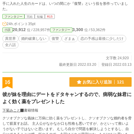
手に入れた人生のカードは、いつの間にか『復讐』という役を形作っていまし
た。
ファンタジー
完結
短編
R15
24h.ポイント
35pt
20,912
3,300
位 / 228,957件
位 / 53,362件
小説
ファンタジー
異世界
婚約破棄しない
復讐
ざまぁ
恋の予感は最後に少しだけ
全八話
文字数 24,920
最終更新日 2022.03.20
登録日 2022.03.13
16
お気に入り追加
121
彼が妹を理由にデートをドタキャンするので、病弱な妹君に
よく効く薬をプレゼントした
下菊みこと
書籍情報
クソオブクソな義妹に万病に効く薬をプレゼントし、クソオブクソな婚約者を脅
して躾直すお話。 主人公がなかなか口も性格も悪いですが、かといって救いよ
うがない子ではないと思います。 むしろ自分で問題を解決しようとするし、自