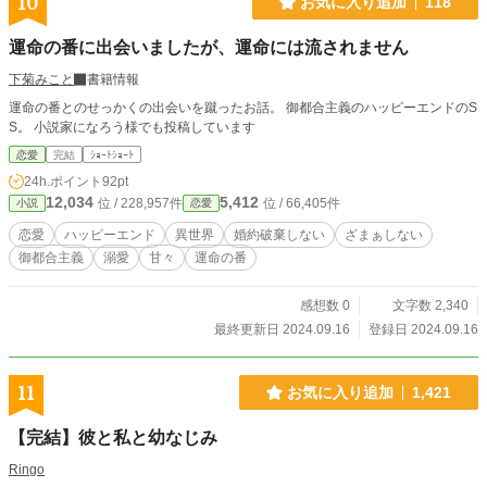
10
お気に入り追加
118
運命の番に出会いましたが、運命には流されません
下菊みこと
書籍情報
運命の番とのせっかくの出会いを蹴ったお話。 御都合主義のハッピーエンドのS
S。 小説家になろう様でも投稿しています
恋愛
完結
ｼｮｰﾄｼｮｰﾄ
24h.ポイント
92pt
12,034
5,412
位 / 228,957件
位 / 66,405件
小説
恋愛
恋愛
ハッピーエンド
異世界
婚約破棄しない
ざまぁしない
御都合主義
溺愛
甘々
運命の番
感想数 0
文字数 2,340
最終更新日 2024.09.16
登録日 2024.09.16
11
お気に入り追加
1,421
【完結】彼と私と幼なじみ
Ringo