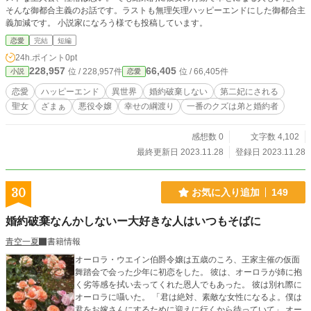
そんな御都合主義のお話です。ラストも無理矢理ハッピーエンドにした御都合主
義加減です。 小説家になろう様でも投稿しています。
恋愛
完結
短編
24h.ポイント
0pt
228,957
66,405
位 / 228,957件
位 / 66,405件
小説
恋愛
恋愛
ハッピーエンド
異世界
婚約破棄しない
第二妃にされる
聖女
ざまぁ
悪役令嬢
幸せの綱渡り
一番のクズは弟と婚約者
感想数 0
文字数 4,102
最終更新日 2023.11.28
登録日 2023.11.28
30
お気に入り追加
149
婚約破棄なんかしないー大好きな人はいつもそばに
青空一夏
書籍情報
オーロラ・ウエイン伯爵令嬢は五歳のころ、王家主催の仮面
舞踏会で会った少年に初恋をした。 彼は、オーロラが姉に抱
く劣等感を拭い去ってくれた恩人でもあった。 彼は別れ際に
オーロラに囁いた。 「君は絶対、素敵な女性になるよ。僕は
君をお嫁さんにするために迎えに行くから待っていて」 オー