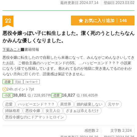
最終更新日 2024.07.14
登録日 2023.03.02
22
お気に入り追加
146
悪役令嬢っぽい子に転生しました。潔く死のうとしたらなん
かみんな優しくなりました。
下菊みこと
書籍情報
悪役令嬢に転生したので自殺したら未遂になって、みんながごめんなさいしてき
たお話。 ご都合主義のハッピーエンドのSS。 …ハッピーエンド？？？ 小説家
になろう様でも投稿しています。 救われてるのか地獄に突き進んでるのかわか
らない方向に行くので、読後感は保証できません。
恋愛
完結
ｼｮｰﾄｼｮｰﾄ
24h.ポイント
7pt
38,881
16,827
位 / 228,957件
位 / 66,405件
小説
恋愛
恋愛
ハッピーエンド？？？
異世界
婚約破棄しない
元サヤ
姉妹格差
悪役令嬢
女主人公
ざまぁは添えるだけ
悪役令嬢なのにドアマットヒロイン
感想数 2
文字数 2,324