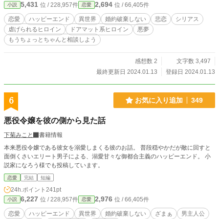
5,431
2,694
位 / 228,957件
位 / 66,405件
小説
恋愛
恋愛
ハッピーエンド
異世界
婚約破棄しない
悲恋
シリアス
虐げられるヒロイン
ドアマット系ヒロイン
悪夢
もうちょっとちゃんと相談しよう
感想数 2
文字数 3,497
最終更新日 2024.01.13
登録日 2024.01.13
6
お気に入り追加
349
悪役令嬢を彼の側から見た話
下菊みこと
書籍情報
本来悪役令嬢である彼女を溺愛しまくる彼のお話。 普段穏やかだが敵に回すと
面倒くさいエリート男子による、溺愛甘々な御都合主義のハッピーエンド。 小
説家になろう様でも投稿しています。
恋愛
完結
短編
24h.ポイント
241pt
6,227
2,976
位 / 228,957件
位 / 66,405件
小説
恋愛
恋愛
ハッピーエンド
異世界
婚約破棄しない
ざまぁ
男主人公