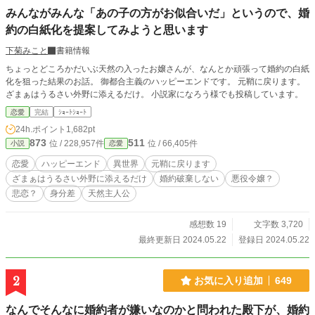
みんながみんな「あの子の方がお似合いだ」というので、婚
約の白紙化を提案してみようと思います
下菊みこと
書籍情報
ちょっとどころかだいぶ天然の入ったお嬢さんが、なんとか頑張って婚約の白紙
化を狙った結果のお話。 御都合主義のハッピーエンドです。 元鞘に戻ります。
ざまぁはうるさい外野に添えるだけ。 小説家になろう様でも投稿しています。
恋愛
完結
ｼｮｰﾄｼｮｰﾄ
24h.ポイント
1,682pt
873
511
位 / 228,957件
位 / 66,405件
小説
恋愛
恋愛
ハッピーエンド
異世界
元鞘に戻ります
ざまぁはうるさい外野に添えるだけ
婚約破棄しない
悪役令嬢？
悲恋？
身分差
天然主人公
感想数 19
文字数 3,720
最終更新日 2024.05.22
登録日 2024.05.22
2
お気に入り追加
649
なんでそんなに婚約者が嫌いなのかと問われた殿下が、婚約