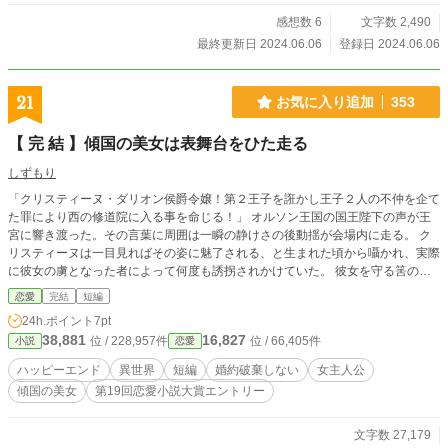
感想数 6
文字数 2,490
最終更新日 2024.06.06
登録日 2024.06.06
21
お気に入り追加
353
【 完 結 】傾国の美女は表舞台をひた走る
しずもり
「クリスティーヌ・ダリオン侯爵令嬢！第２王子を誑かし王子２人の不仲を企て
た罪により西の修道院に入る事を命じる！」 オルソン王国の国王陛下の声が王
宮に響き渡った。その言葉に周囲は一瞬の静けさの後動揺が会場内に走る。 ク
リスティーヌは一目見ればその姿に魅了される、と生まれた頃から囁かれ、実際
に彼女の虜となった者によって何度も誘拐されかけていた。 彼女を守る筈の護
衛にまで攫われそうになった為、ダリオン侯爵は王家に庇護を求め、そして彼女
恋愛
完結
短編
が６歳の時、第一王子アルフレッドの婚約者に収まる事でようやく彼女にも侯爵
24h.ポイント
7pt
家にも平穏が訪れた筈だった。 １０年後、第二王子レオンハルトが王家主催の
38,881
16,827
位 / 228,957件
位 / 66,405件
小説
恋愛
夜会で爆弾発言をするまでは。 ＊前・中・後編にプラス２話を予定していま
す。（たぶん） ＊緩い独自設定の異世界モノです。 ＊すぐにオチは分かる話だ
ハッピーエンド
異世界
短編
婚約破棄しない
女主人公
と思いますが、生温かい目で読んで頂ければ嬉しいです。 ＊言葉遣い、考え方
傾国の美女
第19回恋愛小説大賞エントリー
等、現代寄りになっています。 ＊誤字脱字、意味不明な言葉遣いなど多いと思
います。見つけ次第、修正かけます。
文字数 27,179