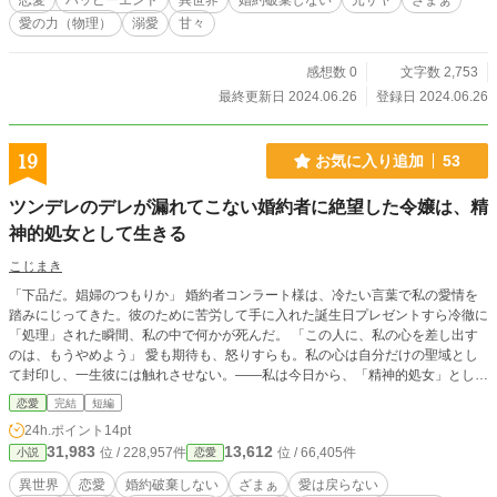
恋愛
ハッピーエンド
異世界
婚約破棄しない
元サヤ
ざまぁ
愛の力（物理）
溺愛
甘々
感想数 0
文字数 2,753
最終更新日 2024.06.26
登録日 2024.06.26
19
お気に入り追加
53
ツンデレのデレが漏れてこない婚約者に絶望した令嬢は、精
神的処女として生きる
こじまき
「下品だ。娼婦のつもりか」 婚約者コンラート様は、冷たい言葉で私の愛情を
踏みにじってきた。彼のために苦労して手に入れた誕生日プレゼントすら冷徹に
「処理」された瞬間、私の中で何かが死んだ。 「この人に、私の心を差し出す
のは、もうやめよう」 愛も期待も、怒りすらも。私の心は自分だけの聖域とし
て封印し、一生彼には触れさせない。――私は今日から、「精神的処女」として
生きる。 彼が後悔して「すべては愛情の裏返しだった」と縋っても、もう遅
恋愛
完結
短編
い。一度あなたに殺された愛は、二度と蘇らないのだから。 ※アルファポリス
24h.ポイント
14pt
にも投稿しています
31,983
13,612
位 / 228,957件
位 / 66,405件
小説
恋愛
異世界
恋愛
婚約破棄しない
ざまぁ
愛は戻らない