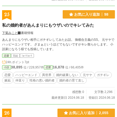
25
お気に入り追加
98
私の婚約者があんまりにもウザいのでキレてみた
下菊みこと
書籍情報
あんまりにもウザい相手にガチギレしてみたお話。 御都合主義のSS。 元サヤで
ハッピーエンドです。 ざまぁというほどでもないですがキレ散らかします。 小
説家になろう様でも投稿しています。
恋愛
完結
ｼｮｰﾄｼｮｰﾄ
24h.ポイント
7pt
38,895
16,878
位 / 228,957件
位 / 66,405件
小説
恋愛
恋愛
ハッピーエンド
異世界
婚約破棄しない
元サヤ
ガチギレ
嫉妬
仲直り
性格の悪い婚約者
婚約者の育て直し
感想数 0
文字数 2,296
最終更新日 2024.06.18
登録日 2024.06.18
26
お気に入り追加
2,055