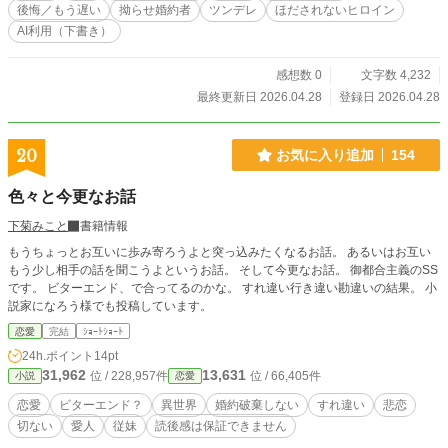
後悔／もう遅い
拗らせ婚約者
ツンデレ
ほだされないヒロイン
AI利用（下書き）
感想数 0
文字数 4,232
最終更新日 2026.04.28
登録日 2026.04.28
20
お気に入り追加
154
色々と今更なお話
下菊みこと
書籍情報
もうちょっとお互いに歩み寄ろうよと突っ込みたくなるお話。 あるいはお互い
もう少し相手の話を聞こうよというお話。 そして今更なお話。 御都合主義のSS
です。 ビターエンド、で合ってるのかな。 すれ違い行き違い勘違いの結果。 小
説家になろう様でも投稿しています。
恋愛
完結
ｼｮｰﾄｼｮｰﾄ
24h.ポイント
14pt
31,962
13,631
位 / 228,957件
位 / 66,405件
小説
恋愛
恋愛
ビターエンド？
異世界
婚約破棄しない
すれ違い
悲恋
切ない
愛人
従妹
読後感は保証できません