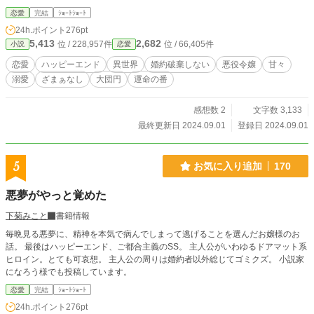
恋愛
完結
ｼｮｰﾄｼｮｰﾄ
24h.ポイント
276pt
5,413
2,682
位 / 228,957件
位 / 66,405件
小説
恋愛
恋愛
ハッピーエンド
異世界
婚約破棄しない
悪役令嬢
甘々
溺愛
ざまぁなし
大団円
運命の番
感想数 2
文字数 3,133
最終更新日 2024.09.01
登録日 2024.09.01
5
お気に入り追加
170
悪夢がやっと覚めた
下菊みこと
書籍情報
毎晩見る悪夢に、精神を本気で病んでしまって逃げることを選んだお嬢様のお
話。 最後はハッピーエンド、ご都合主義のSS。 主人公がいわゆるドアマット系
ヒロイン。とても可哀想。 主人公の周りは婚約者以外総じてゴミクズ。 小説家
になろう様でも投稿しています。
恋愛
完結
ｼｮｰﾄｼｮｰﾄ
24h.ポイント
276pt