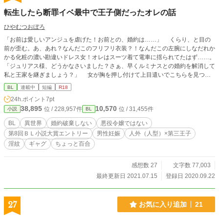
転生したら断罪イベ最中で王子側だったオレの話
ひやむつおぼろ
「お前は愛しいアンジュを虐げた！お前との、婚約は……」 くらり、と目の
前が歪む。あ、あれ？なんだこのフリフリ衣装？！なんだこの左腕にしなだれか
かる化粧の濃い勘違いドレス女！オレはスーツ着て電車に揺られてたはず……。
「ジュリアス様、どうかなさいました？さぁ、早くルミナスとの婚約を解消して
私と王家を継ぎましょう？」 女が胸を押し付けて上目遣いでこちらを見つめ
る。うっわぁ。わざとらしい。香水臭い！誰か助けて、と周りを見渡すと人！
BL
連載中
短編
R18
人！人！会食か何かなのか、グラスを持ち、扇を持ったドレス姿の女や、タキシ
24h.ポイント
7pt
ード姿の男たちがﾋｿﾋｿと話し合っている。 ージュリアス様って第三王子だろ
38,895
10,570
位 / 228,957件
位 / 31,455件
小説
BL
う？ ーああ、それに第一王子が来月皇太子になるはずだが…。 ールミナス様、
婚約破棄されてしまうのかしら。あることないこと吹き込んで、男爵の位のくせ
BL
異世界
婚約破棄しない
悪役令嬢ではない
にあんなに馴れ馴れしく…許せないわ…。 外野の言葉を察するに、これは断
第8回ＢＬ小説大賞エントリー
男性妊娠
人外（人型）×第三王子
罪イベとかいうやつか？しかも、このケバ女は王妃になりたくてオレに嘘を吹き
淫紋
ギャグ
ちょっと百合
込んでたと…。そんな曲がったこと許されねぇな！ 「ルミナス、ルミナスすま
ない。アンジュはこう言っていたが、君がそういうことをした証拠を教えてもら
ってないんだ。アンジュとルミナスとオ…私で、別室で話をしないか？」 日
感想数 27
文字数 77,003
本人の頃の記憶ではなく、ジュリアスだった頃の記憶を呼び戻しながら、ルミナ
最終更新日 2021.07.15
登録日 2020.09.22
スを探す。 「はい、ジュリアス殿下の仰せのままに…」 ルミナスと呼ばれた
その人は、銀髪碧眼の男だった。 ……？なんで？ ーー ランキングに婚約破棄多
いから、短編で書いてみることにしました。楽しみです。 追記……皆様！見て
27
お気に入り追加
21
いただきありがとうございます！こんなはずじゃなかった！もっとちゃんとねっ
て書けばよかった！深夜の寝れない時間に書きたいところを書いて出して書いて