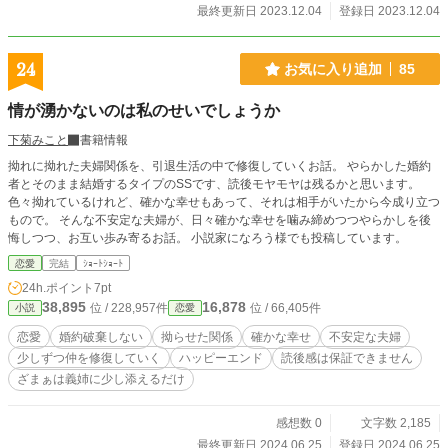
最終更新日 2023.12.04
登録日 2023.12.04
24
お気に入り追加
85
情が湧かないのは私のせいでしょうか
下菊みこと
書籍情報
拗れに拗れた夫婦関係を、引退生活の中で修復していくお話。 やらかした婚約
者とそのまま結婚するタイプのSSです、読後モヤモヤは残るかと思います。
色々拗れているけれど、確かな幸せもあって、それは相手がいたから今成り立つ
もので。 そんな不安定な夫婦が、日々確かな幸せを噛み締めつつやらかしを後
悔しつつ、お互い歩み寄るお話。 小説家になろう様でも投稿しています。
恋愛
完結
ｼｮｰﾄｼｮｰﾄ
24h.ポイント
7pt
38,895
16,878
位 / 228,957件
位 / 66,405件
小説
恋愛
恋愛
婚約破棄しない
拗らせた関係
確かな幸せ
不安定な夫婦
少しずつ仲を修復していく
ハッピーエンド
読後感は保証できません
ざまぁは義姉に少し添えるだけ
感想数 0
文字数 2,185
最終更新日 2024.06.25
登録日 2024.06.25