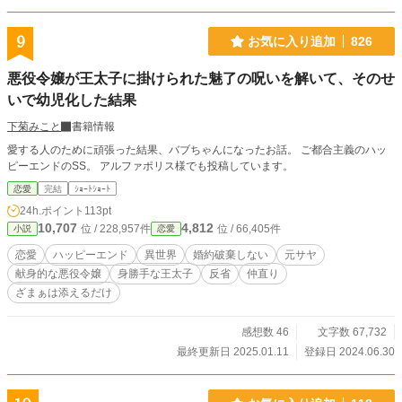
9
お気に入り追加
826
悪役令嬢が王太子に掛けられた魅了の呪いを解いて、そのせ
いで幼児化した結果
下菊みこと
書籍情報
愛する人のために頑張った結果、バブちゃんになったお話。 ご都合主義のハッ
ピーエンドのSS。 アルファポリス様でも投稿しています。
恋愛
完結
ｼｮｰﾄｼｮｰﾄ
24h.ポイント
113pt
10,707
4,812
位 / 228,957件
位 / 66,405件
小説
恋愛
恋愛
ハッピーエンド
異世界
婚約破棄しない
元サヤ
献身的な悪役令嬢
身勝手な王太子
反省
仲直り
ざまぁは添えるだけ
感想数 46
文字数 67,732
最終更新日 2025.01.11
登録日 2024.06.30