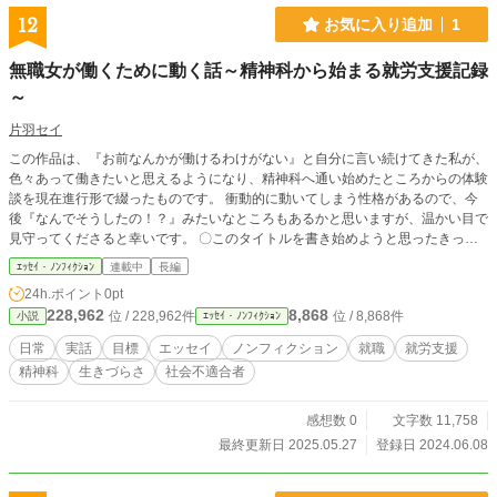
12
お気に入り追加
1
無職女が働くために動く話～精神科から始まる就労支援記録
～
片羽セイ
この作品は、『お前なんかが働けるわけがない』と自分に言い続けてきた私が、
色々あって働きたいと思えるようになり、精神科へ通い始めたところからの体験
談を現在進行形で綴ったものです。 衝動的に動いてしまう性格があるので、今
後『なんでそうしたの！？』みたいなところもあるかと思いますが、温かい目で
見守ってくださると幸いです。 〇このタイトルを書き始めようと思ったきっか
け ・自分の体験談が、これから精神科や就労について考える人の役に立つかも
ｴｯｾｲ・ﾉﾝﾌｨｸｼｮﾝ
連載中
長編
しれないと思ったこと。 ・現状を客観的に見るきっかけが欲しいという気持ち
24h.ポイント
0pt
から、書き始めました。 現在進行形で書くので更新は遅くなるかと思います。
228,962
8,868
位 / 228,962件
位 / 8,868件
小説
ｴｯｾｲ・ﾉﾝﾌｨｸｼｮﾝ
その間、皆さんの現状や生きるための知恵、みたいなものをコメントに書いてく
ださると嬉しいです。 コメントは随時読みますし、返信出来たらさせてもらい
日常
実話
目標
エッセイ
ノンフィクション
就職
就労支援
ます。 〇このタイトルを読むにあたってお願いがあります。 『〇〇すべき』や
精神科
生きづらさ
社会不適合者
『✕✕は非常識』など、価値観を押し付けるようなコメントは控えていただきた
いのです（誹謗中傷はもちろんですが）。 自分でも、イレギュラーな環境で過
ごさせてもらっていることは分かっていますが、これはお互いに了承を得たうえ
感想数 0
文字数 11,758
で成り立っていますので、ご理解ください （詳しくは本文で書きます）。 むし
最終更新日 2025.05.27
登録日 2024.06.08
ろイレギュラーだからこそ。今できることを精一杯やって自立を目指し、お世話
になっている人たちを安心させたいという気持ちがあります。 私自身、できな