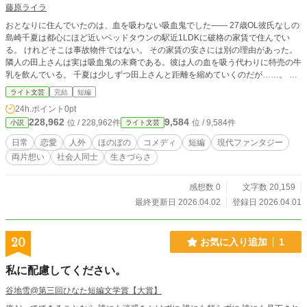
藤原ライラ
おとなりに住んでいたのは、血を吸わない吸血鬼でした―― 27歳OL彼氏なしの
島崎千夏は都心にほど近いベッドタウンの駅近1LDKに破格の家賃で住んでい
る。 けれどそこは事故物件ではない。 その家賃の安さには別の理由があった。
隣人の田上さんは実は吸血鬼の末裔である。彼は人の血を吸う代わりに特売の牛
乳を飲んでいる。 千夏は少しずつ田上さんと距離を縮めていくのだが……。 自
己肯定感低めOL×1/8だけの吸血鬼 壁一枚隔てた不思議な隣人関係のちょっと変
ライト文芸
完結
短編
わったラブコメディ ※他サイトでも掲載しています※ ★第9回ライト文芸大
24h.ポイント
0pt
賞 奨励賞★ 応援いただきありがとうございました！！
228,962
9,584
位 / 228,962件
位 / 9,584件
小説
ライト文芸
日常
恋愛
人外
ほのぼの
コメディ
短編
現代ファンタジー
両片想い
社会人同士
生きづらさ
感想数 0
文字数 20,159
最終更新日 2026.04.02
登録日 2026.04.01
20
お気に入り追加
1
私に配慮してください。
谷地雪@第三回ひなた短編文学賞【大賞】