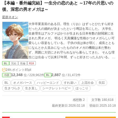
【本編・番外編完結】一生分の恋のあと ～17年の片思いの
後、深窓の男オメガは～
星群ネオン
大学卒業直前のある日。理生（りお）はずっとひたすら好き
だった人の婚約が決まったという噂話を耳にした。 大学生、
佐倉理生はアルファばかりが生まれる日本有数の財閥家に生
まれた男オメガ。 明るく天真爛漫な性格かつオメガらしい可
愛らしい容姿をしている。 子供の頃は体が弱く、成長ととも
になんとか人並みになったもののオメガの機能は未だ整わ
ず、周囲に大切にされ守られながら暮らしてきた。 そんな理
生には出会って以来17年間、ずっと好きだった人がいる。 そ
れは5歳上の兄・理人の同級生で親友の長谷川啓。理生はずっ
BL
完結
長編
R18
と啓が好きだと周囲にアピールを続けてきたが特に関係は進
24h.ポイント
85pt
展せず、ずっと弟分の立場でいた。 ある日卒業を控えた大学
12,348
2,887
位 / 228,962件
位 / 31,472件
小説
BL
で信じたくない噂を耳にして帰宅すると…翌日兄から啓とデ
ートの練習というとんでもない提案が持ちかけられる。 今後
BL
オメガバース
ハッピーエンド
すれ違い
上流社会
失踪
はしかるべき時に家をつなぐために政略で嫁ぐであろう自分
生きづらさ
生き直し
シークレットベビー
ほっこり
にとって、自由な恋が出来るのはもう後少ししか無い…一生
分の恋に終止符を打ち、思い出を作るために理生はこの話を
受ける。 しかしデートの練習は、思ってもみない事態に陥っ
感想数 2
文字数 180,618
てしまう。 その結果に悩んだ末に理生は…。 思い込みからと
最終更新日 2026.02.18
登録日 2025.10.18
んでもない行動に出た後、理生は初めて自分らしい生活と自
由を手に入れる。 心と体・癒やしと成長の、ハートウォーミ