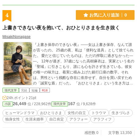
4
お気に入り追加
0
上書きできない夜を抱いて、おひとりさまを生き抜く
MisakiNonagase
『上書き保存のできない夜』――女は上書き保存、なんて誰
が言ったの。 25歳の夜、私は「便利な道具」として捨てられ
た。 愛だと信じていたものは、ただの搾取に過ぎなかった―
―。 12年が過ぎ、37歳になった高樹麻衣は、実家という名の
「聖域」に引きこもり、誰にも心を許さず生きている。彼女
の唯一の味方は、着実に積み上げた銀行口座の数字。それ
は、男性という残酷な存在に依存せず、自分を買い戻すため
の「誠実な盾」だった。 「おひとりさま」という生き方は、
逃げなのか。それとも、至高の自立なのか。 50歳になった彼
現代文学
完結
短編
R18
女が見つめる、上書きできない過去と、誰にも侵されない静
24h.ポイント
21pt
寂の結末。 これは、傷跡さえも自分の一部として愛し抜く、
26,449
167
位 / 228,962件
位 / 9,628件
小説
現代文学
ある女性の誇り高い独白。
ヒューマンドラマ
おひとりさま
女性の自立
トラウマ
生きづらさ
独身女性
生涯未婚率
自己肯定
アラフォー
アラフィフ
感想数 0
文字数 13,350