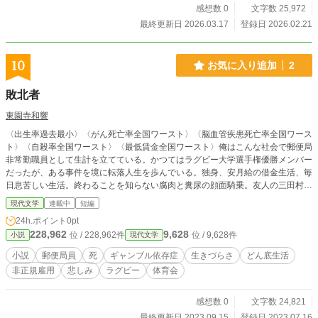
役割として背負ってきたものが、 “物”の形で置かれていま
感想数 0
文字数 25,972
ど、すべてフィクションです。
す。 重たい鍵束。 サイズの合わない上着。 小さくなってい
最終更新日 2026.03.17
登録日 2026.02.21
た靴。 行き先のない切符。 どれも、魔法の道具ではありませ
ん。 持ち帰っても、人生が急に変わるわけではない。 ただ、
「これは私のものだったのかもしれない」 と気づくための場
10
お気に入り追加
2
所です。 この物語では、 誰かが劇的に変わることはありませ
ん。 母も、兄たちも、 大きくは変わらない。 けれど、 主人
敗北者
公の「見え方」だけが、少しずつ変わっていきます。 ・我慢
が足りなかったわけじゃない ・優しくなかったわけでもない
東園寺和響
・ただ、サイズが合わなくなっていただけ そう気づいたと
〈出生率過去最小〉〈がん死亡率全国ワースト〉〈脳血管疾患死亡率全国ワース
き、 初めて選べる距離があります。 近づかなくても、家族だ
ト〉〈自殺率全国ワースト〉〈最低賃金全国ワースト〉俺はこんな社会で郵便局
った。 離れることで、続けられる関係もある。 これは、
非常勤職員として生計を立てている。かつてはラグビー大学選手権優勝メンバー
「家族から逃げる話」ではありません。 「家族を許す話」で
だったが、ある事件を境に転落人生を歩んでいる。独身、安月給の借金生活、毎
もありません。 自分の歩幅を取り戻す話です。 静かな語り口
日息苦しい生活。終わることを知らない腐肉と糞尿の顔面騎乗。友人の三田村は
で進む連作短編です。 ホラーではありません。 でも、少しだ
教員採用試験になかなか合格せず、未だに臨時講師として働いている。這い上が
け、不思議な気配があります。 重いテーマを含みますが、あ
現代文学
連載中
短編
るチャンスがない。俺たちは敗北者なのか。衝撃の結末に現代社会の闇が潜在し
なたを責める言葉はひとつもありません。 もし読んでいて苦
24h.ポイント
0pt
ている。
しくなったら、いつでも本を閉じてください。 この物語は、
228,962
9,628
位 / 228,962件
位 / 9,628件
小説
現代文学
最後まで読み切ることよりも、あなたが呼吸を整えることを
大切にしたいと思っています。 もし今、 ・家族と距離を取り
小説
郵便局員
死
ギャンブル依存症
生きづらさ
どん底生活
たいと思っている ・「自分が悪いのかもしれない」と考え続
非正規雇用
悲しみ
ラグビー
体育会
けてきた ・どこにも行けない気がしている そんな状態なら、
この物語は、あなたの隣に静かに座るかもしれません。 答え
感想数 0
文字数 24,821
は出しません。 正解も示しません。 ただ、 「もう少し息を
してもいい場所」があることを、 そっと置いておきます。
最終更新日 2023.09.15
登録日 2023.07.16