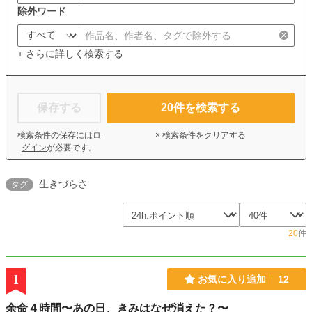
除外ワード
+ さらに詳しく検索する
保存する
20
件を検索する
検索条件の保存には
ロ
× 検索条件をクリアする
グイン
が必要です。
生きづらさ
タグ
20
件
1
お気に入り追加
12
余命４時間〜あの日、きみはなぜ消えた？〜