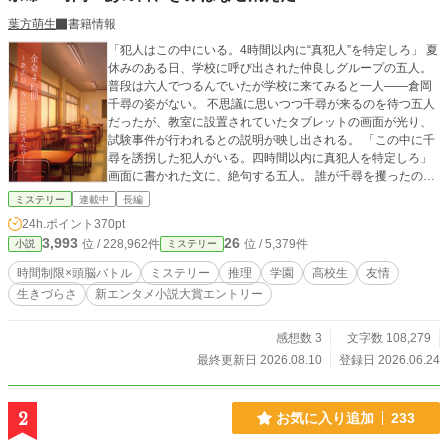
葉方萌生
書籍情報
「犯人はこの中にいる。4時間以内に“真犯人”を特定しろ」 夏
休みのある日、学校に呼び出された仲良しグループの五人。
普段は六人でつるんでいたが学校に来てみると一人——倉岡
千尋の姿がない。 不思議に思いつつ千尋が来るのを待つ五人
だったが、教室に設置されていたタブレットの画面が光り、
試験事件が行われるとの説明が映し出される。 「この中に千
尋を誘拐した犯人がいる。四時間以内に真犯人を特定しろ」
画面に書かれた文に、絶句する五人。 誰が千尋を攫ったの
か？ さらにタブレットには過酷なルールが映し出される。
ミステリー
連載中
長編
「参加するかどうかは自由。 四時間以内にすべて参加しクリ
24h.ポイント
370pt
アすれば、全員と千尋が解放される。 ただし、問題に参加す
3,993
26
位 / 228,962件
位 / 5,379件
小説
ミステリー
れば一問参加するごとに、一時間分の寿命が削られる。 答え
なければ寿命は削られない。 みんなの余命は四時間。 四時間
時間制限×頭脳バトル
ミステリー
推理
学園
高校生
友情
以内にゲームを全員の同意によりゲームを棄権すれば、今す
生きづらさ
新エンタメ小説大賞エントリー
ぐ解放されるが千尋は死ぬ」 混乱する五人は、自分たちの命
と千尋の命を天秤にかけ、千尋を攫った真犯人を探し始める
が……。 疑心暗鬼に陥る仲間たち。 このまま友情は崩壊して
感想数 3
文字数 108,279
しまうのか？ 千尋は助かるのか？ 全員の命は？ 問題に答
最終更新日 2026.08.10
登録日 2026.06.24
えるほどに寿命が削られる——逆転ルールで行われる時間制
限付きの幼なじみ救出劇ミステリー。
2
お気に入り追加
233