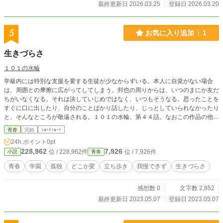
最終更新日 2026.03.25
登録日 2026.03.20
5
お気に入り追加
1
生きづらさ
１０１の水輪
学級内には特別な支援を要する生徒が少なからずいる。本人に自覚がない場合
は、周囲との摩擦に広がってしてしまう。邦也の周りからは、いつのまにか友だ
ちがいなくなる。それは決していじめではなく、いつもそうなる。思ったことを
すぐに口に出したり、自分のことばかり話したり、じっとしていられなかったり
と。そんなところが敬遠される。１０１の水輪、第４４話。なおこの作品の他に
何を読むかは、１０１の水輪トリセツ（第７７話と７８話の間に掲載）でお探し
青春
完結
ｼｮｰﾄｼｮｰﾄ
ください。
24h.ポイント
0pt
228,962
7,926
位 / 228,962件
位 / 7,926件
小説
青春
青春
学園
孤独
どこか変
立ち歩き
我慢できず
生きづらさ
感想数 0
文字数 2,852
最終更新日 2023.05.07
登録日 2023.05.07