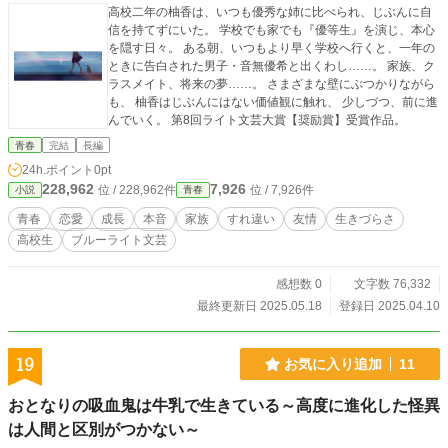
高校二年の柚香は、いつも優秀な姉に比べられ、じぶんに自
信を持てずにいた。 学校でも家でも『優等生』を演じ、本心
を隠す日々。 ある朝、いつもより早く学校へ行くと、一年の
ときに告白された男子・音無優希と出くわし……。 家族、ク
ラスメイト、将来の夢……。 さまざまな壁にぶつかりながら
も、 柚香はじぶんにはない価値観に触れ、 少しづつ、前に進
んでいく。 第8回ライト文芸大賞【奨励賞】受賞作品。
青春
完結
長編
24h.ポイント
0pt
228,962
7,926
位 / 228,962件
位 / 7,926件
小説
青春
青春
恋愛
成長
本音
家族
すれ違い
友情
生きづらさ
高校生
ブルーライト文芸
感想数 0
文字数 76,332
最終更新日 2025.05.18
登録日 2025.04.10
19
お気に入り追加
11
おとなりの吸血鬼は牛乳で生きている～高度に進化した怪異
は人間と区別がつかない～