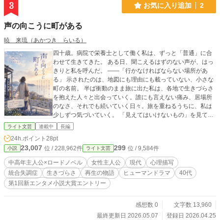
ングオメガバースです。 毎日19:30更新予定。 ■登場人物 佐
3
お気に入り追加
2
倉理生（さくら・りお）オメガ 22歳 長谷川啓（はせが
わ・けい） アルファ 27歳 ※どちらも物語開始時の年齢
声の向こうに町がある
です オメガバースの世界です。 タグは物語の進行とともに増
減します。 男性妊娠表現、あります。 割と物語のはじめの方
暁 来琉（あかつき らいる）
にしっかりR18シーンが来ます。タイトルに★をつけますの
四十歳。病院で栄養士として働く私は、ずっと「普通」に合
でご注意ください。 ⌘ ⌘ ⌘ 理生は作者過去作の
わせて生きてきた。 ある日、聞こえるはずのない声が、はっ
『きらきらオメガは子種が欲しい！ ～婚約破棄って言うのな
きりと私を呼んだ。 ――「行かなければならない場所があ
らこっちももらうものもらいますっ～』の綺良と雅臣や、
る」 示されたのは、地図にも理由にも載っていない、小さな
『勘違いへたれアルファと一途つよかわオメガ──ずっと好き
町の名前。 半ば衝動のまま旅に出た私は、各地で生きづらさ
だったのは、自分だけだと思ってた 』に登場する裕吾と翠の
を抱えた人々と出会っていく。誰にも言えない痛み、居場所
同級生で友人です。 当作品は「きらきらオメガ～」の2年ほ
のなさ、それでも続いていく日々。旅を重ねるうちに、私は
ど後、「勘違いへたれアルファ～」の半年ほど前という時系
少しずつ気づいていく。 「見えてはいけないもの」を見てい
列です。 過去作の登場人物はちらちらと登場しますが、それ
るこの感覚が、ただの間違いではないのかもしれない、と。
ぞれ独立した作品なので過去作を未読でも問題なくお読みい
ライト文芸
連載中
長編
これは、壊れかけた心を抱えたひとりの女性が、幻とともに
ただけます。
24h.ポイント
28pt
歩きながら、自分の見ている世界を受け取っていく、静かな
23,007
299
位 / 228,962件
位 / 9,584件
小説
ライト文芸
再生のロードノベルである。 *** 表紙画像のみAIを使用しまし
た。
中高年主人公×ロードノベル
女性主人公
現代
心理描写
統合失調症
生きづらさ
再生の物語
ヒューマンドラマ
40代
第1回新エンタメ小説大賞エントリー
感想数 0
文字数 13,960
最終更新日 2026.05.07
登録日 2026.04.25