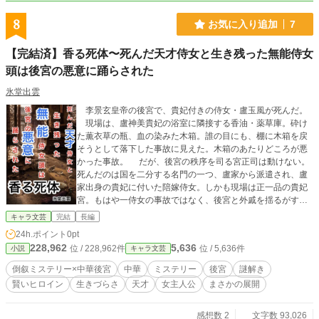
かも(^^)
8
お気に入り追加
7
【完結済】香る死体〜死んだ天才侍女と生き残った無能侍女
頭は後宮の悪意に踊らされた
氷堂出雲
李景玄皇帝の後宮で、貴妃付きの侍女・盧玉風が死んだ。
現場は、盧神美貴妃の浴室に隣接する香油・薬草庫。砕け
た薫衣草の瓶、血の染みた木箱。誰の目にも、棚に木箱を戻
そうとして落下した事故に見えた。木箱のあたりどころが悪
かった事故。 だが、後宮の秩序を司る宮正司は動けない。
死んだのは国を二分する名門の一つ、盧家から派遣され、盧
家出身の貴妃に付いた陪嫁侍女。しかも現場は正一品の貴妃
宮。もはや一侍女の事故ではなく、後宮と外戚を揺るがす政
治案件だった。 陪嫁侍女はただの侍女ではない。貴妃が辱
キャラ文芸
完結
長編
めを受けたら実家が黙っていない。そのための盧家の目。報
24h.ポイント
0pt
告係。報告内容は、朝廷での妃の扱いや他の妃の動向など多
228,962
5,636
位 / 228,962件
位 / 5,636件
小説
キャラ文芸
岐にわたる。そんな侍女が死んだとなると貴妃にとって後宮
は安全な場所ではないと実家は判断する。 皇后・崔静麗
倒叙ミステリー×中華後宮
中華
ミステリー
後宮
謎解き
は、賢妃・竺玲玲に調査を命じる。玲玲は上級妃でありなが
賢いヒロイン
生きづらさ
天才
女主人公
まさかの展開
ら、皇帝と皇后だけが知る秘密の役目を持っていた。かつて
後宮の毒殺事件を解決した、沈着冷静な才女である。 殺さ
れた侍女は誰も敵わないほど優秀で、侍女頭・美友は無能だ
感想数 2
文字数 93,026