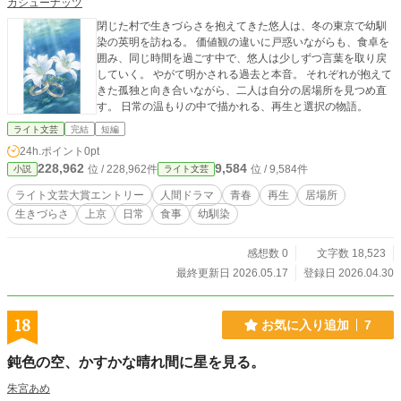
カシューナッツ
閉じた村で生きづらさを抱えてきた悠人は、冬の東京で幼馴
染の英明を訪ねる。 価値観の違いに戸惑いながらも、食卓を
囲み、同じ時間を過ごす中で、悠人は少しずつ言葉を取り戻
していく。 やがて明かされる過去と本音。 それぞれが抱えて
きた孤独と向き合いながら、二人は自分の居場所を見つめ直
す。 日常の温もりの中で描かれる、再生と選択の物語。
ライト文芸
完結
短編
24h.ポイント
0pt
228,962
9,584
位 / 228,962件
位 / 9,584件
小説
ライト文芸
ライト文芸大賞エントリー
人間ドラマ
青春
再生
居場所
生きづらさ
上京
日常
食事
幼馴染
感想数 0
文字数 18,523
最終更新日 2026.05.17
登録日 2026.04.30
18
お気に入り追加
7
鈍色の空、かすかな晴れ間に星を見る。
朱宮あめ