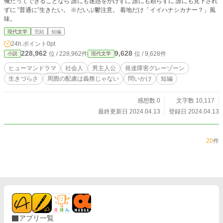
俺だってできることなら 誰にも迷惑をかけずに 誰にも頼らずに 誰にも見下され
ずに ”普通に”生きたい。 ※だいぶ鬱注意。 着地だけ「イイハナシカナー？」風
味。
現代文学
完結
短編
24h.ポイント
0pt
228,962
9,628
位 / 228,962件
位 / 9,628件
小説
現代文学
ヒューマンドラマ
社会人
男主人公
発達障害グレーゾーン
生きづらさ
周囲の配慮は義務じゃない
問いかけ
短編
感想数 0
文字数 10,117
最終更新日 2024.04.13
登録日 2024.04.13
20
件
アプリ一覧