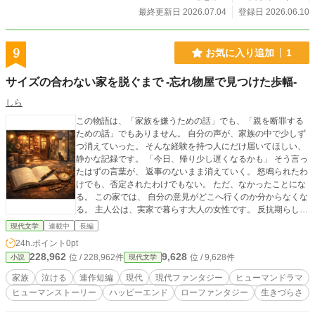
が人がいい。部下の方が優秀であることで起きる問題。事件
最終更新日 2026.07.04
登録日 2026.06.10
現場にあったものは、淑妃、徳妃から美友に贈られたものだ
った。淑妃、徳妃はそれぞれの思惑で関与していた。 ま
た、この舞台を作るために、陰で侍女頭・美友の下に優秀な
9
お気に入り追加
1
部下（今回の被害者）が送られてくるよう画策した人物がい
たことも判明する。 美友は事件当日、浴室で子を流す作用
サイズの合わない家を脱ぐまで -忘れ物屋で見つけた歩幅-
のある薬草を湯に溶かしていた。本当に貴妃の子を奪おうと
したのか。玉風はその陰謀に気づいたために殺されたのか。
しら
優秀すぎる陪嫁侍女と、劣等感に苦しむ侍女頭。過去の毒
この物語は、「家族を嫌うための話」でも、「親を断罪する
殺事件が生んだ後宮の掟のために、事件当時、美友は精神的
ための話」でもありません。 自分の声が、家族の中で少しず
に追い詰められていた。その掟を作ったのが、事件を調査す
つ消えていった。 そんな経験を持つ人にだけ届いてほしい、
る賢妃・玲玲本人だった。事件の発端は自分が作った制度。
静かな記録です。 「今日、帰り少し遅くなるかも」 そう言っ
調査する本人も当事者として引き摺り込まれる。 そんな混
たはずの言葉が、 返事のないまま消えていく。 怒鳴られたわ
乱の中、まだ調査も終わっていないのに、盧家の使者が後宮
けでも、否定されたわけでもない。 ただ、なかったことにな
を訪れ、朝廷に圧力をかけてくる。まさか、事故で終わらせ
る。 この家では、 自分の意見がどこへ行くのか分からなくな
るわけはないよなと。 名門盧家は、例え事故であったとし
る。 主人公は、実家で暮らす大人の女性です。 反抗期らしい
ても、それを簡単に受け入れれば、他の門閥貴族になめられ
反抗もせず、 「いい子」のまま年を重ねてきました。 ある
る。怒りがなくても怒らなければならない立場なのだ。誰か
現代文学
連載中
長編
日、「家を出たい」と口にしたことで、 家の空気が変わりま
の首を持ち帰らなければいけなかった。 これは、殺人の瞬
24h.ポイント
0pt
す。 母は三十分だけ姿を消し、 何事もなかったように戻って
間から始まる倒叙ミステリーである。 しかし暴かれるの
228,962
9,628
位 / 228,962件
位 / 9,628件
小説
現代文学
きた。 見捨てられたわけじゃない。 でも、「いなくなること
は、犯人だけではない。 善意、嫉妬、謀略、恐怖――後宮
はできる」と知ってしまった。 怒鳴られるよりも静かで、無
に閉じ込められた女たちの心が、薫衣草の香りの奥から染み
家族
泣ける
連作短編
現代
現代ファンタジー
ヒューマンドラマ
視されるよりも重い、空白の時間。 その感覚が、胸の奥に残
出すように立ちのぼる。 初めて弱音を吐く玲玲は、この事
ヒューマンストーリー
ハッピーエンド
ローファンタジー
生きづらさ
ります。 街の路地にある、少し不思議な店。 名前は「忘れ物
件を解決できるのか。 全23話 完成済み、順次公開。 唐代
屋」。 そこには、 言えなかった怒りや、 飲み込んだ言葉、
の後宮をモデルにしていますが、この物語は身分や権限な