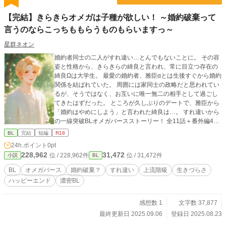
【完結】きらきらオメガは子種が欲しい！ ～婚約破棄って
言うのならこっちももらうものもらいますっ～
星群ネオン
婚約者同士の二人がすれ違い…とんでもないことに。 その容
姿と性格から、きらきらの綺良と言われ、常に目立つ存在の
綺良Ωは大学生。 最愛の婚約者、雅臣αとは生後すぐから婚約
関係を結ばれていた。 周囲には家同士の政略だと思われてい
るが、そうではなく、お互いに唯一無二の相手として過ごし
てきたはずだった。 ところが久しぶりのデートで、雅臣から
「婚約はやめにしよう」と言われた綺良は…。 すれ違いから
の一線突破BLオメガバースストーリー！ 全11話＋番外編4
話。（番外編は当初2話の予定が長大になりましたので倍増し
BL
完結
短編
R18
ました） 性描写、あります。 ■登場人物 ・石和綺良（いさ
24h.ポイント
0pt
わ・きら）オメガ 21歳 ・久我雅臣(くが・まさおみ)アルフ
228,962
31,472
位 / 228,962件
位 / 31,472件
小説
BL
ァ 21歳 BLオメガバースですが、世界観の説明は入りませ
ん。 ※R-18シーンが有る回にはタイトルに★マークを入れま
BL
オメガバース
婚約破棄？
すれ違い
上流階級
生きづらさ
す。 ⌘ ⌘ ⌘ 登場の二人は既作の『勘違いへたれアルフ
ハッピーエンド
濃密BL
ァと一途つよかわオメガ──ずっと好きだったのは、自分だけ
だと思ってた 』に登場する裕吾と翠の同級生で友人です。当
作品はあちらの世界の時間より1年ほど前になります。 それ
感想数 1
文字数 37,877
ぞれ独立した作品なので、あちらの作品を未読でも問題なく
最終更新日 2025.09.06
登録日 2025.08.23
お読みいただけます。 …両方読むと世界がつながって面白い