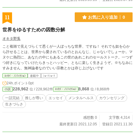
11
お気に入り追加
0
世界をゆるすための因数分解
オキタ野兎
こと複雑で見えづらくて悉くが一人ぼっちな世界、ですね！ それでも奴を心か
ら許せることは、世界から愛されているのとおんなじ、じゃないでしょーか。マ
ヌケに熱烈に、あなたの中にもあるこの世のあれこれのセールストーク。一つず
つ好きになっていけたらきっとハッピー、ともに楽しく生きようぞ。※ちなみに
すみません、無神論者なのでいい宗教とかは存じ上げないです
ｴｯｾｲ・ﾉﾝﾌｨｸｼｮﾝ
連載中
ｼｮｰﾄｼｮｰﾄ
24h.ポイント
0pt
228,962
8,868
位 / 228,962件
位 / 8,868件
小説
ｴｯｾｲ・ﾉﾝﾌｨｸｼｮﾝ
一話完結
推しが尊い
エッセイ
メンタルヘルス
カウンセリング
生きづらさ
感想数 0
文字数 4,314
最終更新日 2021.12.05
登録日 2021.11.30