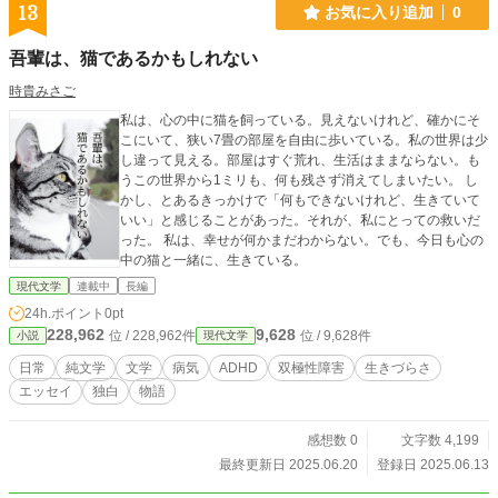
いことがたくさんあります。 それでいて、すぐに他人の言動に左右されるし、
13
お気に入り追加
0
たくさん劣等感とか『自分駄目だな』とか思ってきました。 きっと、私自身が
一番自分を見下しています。無価値だと感じています。 それでもなんとか生き
吾輩は、猫であるかもしれない
ようとする私を文章に残すことで、今自分に価値が無いと思っている誰かが、少
しでも『あぁ、こんな人間も生息しているんだな』とホッとしてもらえたら嬉し
時貴みさご
いです。 ……なんて殊勝なことを言うつもりはありませんが、気楽に読んでく
私は、心の中に猫を飼っている。見えないけれど、確かにそ
ださい。 堅苦しいのは苦手なのでございマツボックリ←。 ※1他所様へご迷惑
こにいて、狭い7畳の部屋を自由に歩いている。私の世界は少
が掛かることを避けるため、施設名や氏名は伏せさせていただきます。 ※2状況
し違って見える。部屋はすぐ荒れ、生活はままならない。も
の進行具合によっては更新が遅い、もしくは更新の打ち切りとなる可能性が否定
うこの世界から1ミリも、何も残さず消えてしまいたい。 し
できません。その場合は都度ご報告するつもりではありますが、あらかじめご了
かし、とあるきっかけで「何もできないけれど、生きていて
承ください。
いい」と感じることがあった。それが、私にとっての救いだ
った。 私は、幸せが何かまだわからない。でも、今日も心の
中の猫と一緒に、生きている。
現代文学
連載中
長編
24h.ポイント
0pt
228,962
9,628
位 / 228,962件
位 / 9,628件
小説
現代文学
日常
純文学
文学
病気
ADHD
双極性障害
生きづらさ
エッセイ
独白
物語
感想数 0
文字数 4,199
最終更新日 2025.06.20
登録日 2025.06.13