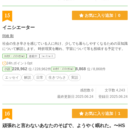
15
お気に入り追加
0
イニシエーター
阿峰 剛
社会の生き辛さを感じている人に向け、少しでも暮らしやすくなるための豆知識
について解説します。 時折現実を離れ、宇宙について等も投稿する予定です。
ｴｯｾｲ・ﾉﾝﾌｨｸｼｮﾝ
連載中
ｼｮｰﾄｼｮｰﾄ
24h.ポイント
0pt
228,962
8,868
位 / 228,962件
位 / 8,868件
小説
ｴｯｾｲ・ﾉﾝﾌｨｸｼｮﾝ
エッセイ
解説
日常
生きづらさ
実話
感想数 0
文字数 4,243
最終更新日 2025.06.24
登録日 2025.06.24
16
お気に入り追加
1
頑張れと言わないあなたのそばで、ようやく眠れた。〜HS