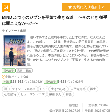
14
お気に入り追加
2
MIND ふつうのジブンを平気で生きる道 〜そのとき 拍手
は聞こえなかった〜
ライフアート出版
「追い求めてきた成功を手にしたはずなのに。なんなんだ
よ、この感じ」――28歳、新進気鋭の若手起業家・赤星将。
誰もが羨む順風満帆な人生の裏で、彼の心は静かに枯れてい
た。 “他人の期待”に応え続けてきた28年間。 その仮面が剥が
れ落ちるとき、本当の自分はどこにいるのか。 禅語が静かに
語りかける、ふつうのジブンを「平気で」生きるための物
語。
現代文学
完結
長編
24h.ポイント
0pt
228,962
9,628
位 / 228,962件
位 / 9,628件
小説
現代文学
禅
マインドフルネス
HSP
生きづらさ
自己肯定感
再生
心理描写
ヒューマンドラマ
繊細さん
禅語
感想数 0
文字数 73,904
最終更新日 2026.07.05
登録日 2026.07.05