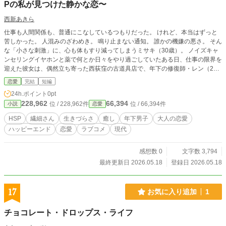
Pの私が見つけた静かな恋〜
西新あきら
仕事も人間関係も、普通にこなしているつもりだった。 けれど、本当はずっと
苦しかった。 人混みのざわめき。 鳴り止まない通知。 誰かの機嫌の悪さ。 そん
な「小さな刺激」に、心も体もすり減ってしまうミサキ（30歳）。 ノイズキャ
ンセリングイヤホンと薬で何とか日々をやり過ごしていたある日、仕事の限界を
迎えた彼女は、偶然立ち寄った西荻窪の古道具店で、年下の修復師・レン（27
歳）と出会う。 彼は「頑張れ」とは言わない。 ただ静かにお茶を淹れ、木を削
恋愛
完結
短編
る音だけが響く店で、ミサキは少しずつ呼吸を取り戻していく。 「割れても、
24h.ポイント
0pt
使えなくなるわけじゃない」 その一言に救われたとき、ミサキは初めて、自分
228,962
66,394
位 / 228,962件
位 / 66,394件
小説
恋愛
を無理に変えなくてもいいのかもしれないと思えた。 世界は相変わらずうるさ
いまま。 それでも、帰れる場所があるだけで、昨日より少しだけ息がしやすく
HSP
繊細さん
生きづらさ
癒し
年下男子
大人の恋愛
なる。 頑張りすぎてしまうすべての人へ贈る、静かでやさしい大人のラブスト
ハッピーエンド
恋愛
ラブコメ
現代
ーリー。
感想数 0
文字数 3,794
最終更新日 2026.05.18
登録日 2026.05.18
17
お気に入り追加
1
チョコレート・ドロップス・ライフ