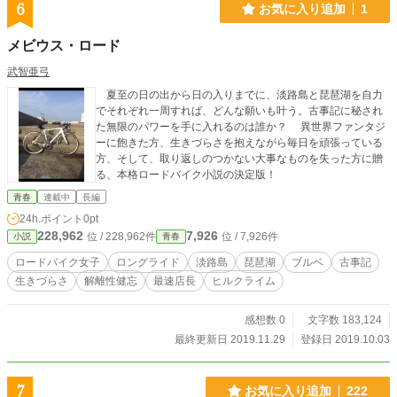
6
お気に入り追加
1
メビウス・ロード
武智亜弓
夏至の日の出から日の入りまでに、淡路島と琵琶湖を自力
でそれぞれ一周すれば、どんな願いも叶う。古事記に秘され
た無限のパワーを手に入れるのは誰か？ 異世界ファンタジ
ーに飽きた方、生きづらさを抱えながら毎日を頑張っている
方、そして、取り返しのつかない大事なものを失った方に贈
る、本格ロードバイク小説の決定版！
青春
連載中
長編
24h.ポイント
0pt
228,962
7,926
位 / 228,962件
位 / 7,926件
小説
青春
ロードバイク女子
ロングライド
淡路島
琵琶湖
ブルベ
古事記
生きづらさ
解離性健忘
最速店長
ヒルクライム
感想数 0
文字数 183,124
最終更新日 2019.11.29
登録日 2019.10.03
7
お気に入り追加
222