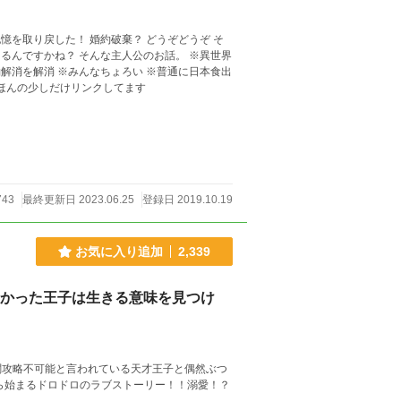
破棄？ どうぞどうぞ そ
約解消を解消 ※みんなちょろい ※普通に日本食出
とほんの少しだけリンクしてます
743
最終更新日 2023.06.25
登録日 2019.10.19
お気に入り追加
2,339
なかった王子は生きる意味を見つけ
関攻略不可能と言われている天才王子と偶然ぶつ
ら始まるドロドロのラブストーリー！！溺愛！？