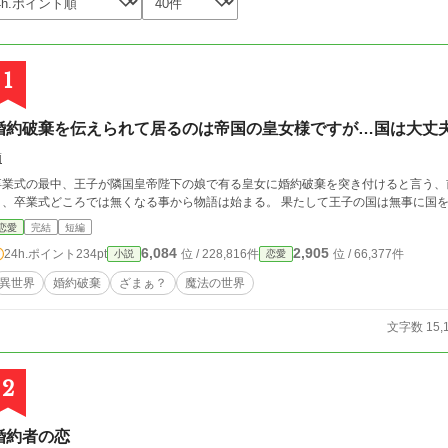
1
婚約破棄を伝えられて居るのは帝国の皇女様ですが…国は大丈
繭
卒業式の最中、王子が隣国皇帝陛下の娘で有る皇女に婚約破棄を突き付けると言う、
り、卒業式どころでは無くなる事から物語は始まる。 果たして王子の国は無事に国
恋愛
完結
短編
6,084
2,905
24h.ポイント
234pt
位 / 228,816件
位 / 66,377件
小説
恋愛
異世界
婚約破棄
ざまぁ？
魔法の世界
文字数 15,
2
婚約者の恋