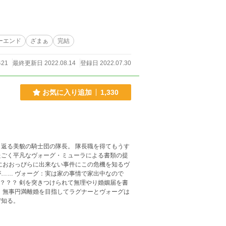
ーエンド
ざまぁ
完結
421
最終更新日 2022.08.14
登録日 2022.07.30
お気に入り追加
1,330
返る美貌の騎士団の隊長。 隊長職を得てもうす
たごく平凡なヴォーグ・ミューラによる書類の提
におおっぴらに出来ない事件にこの危機を知るヴ
中なので
り婚姻届を書
 無事円満離婚を目指してラグナーとヴォーグは
ぞ知る。