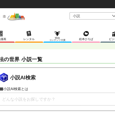
Web
稿漫画
レンタル
絵本ひろば
ビジ
コンテンツ大賞
法の世界 小説一覧
小説AI検索
小説AI検索とは