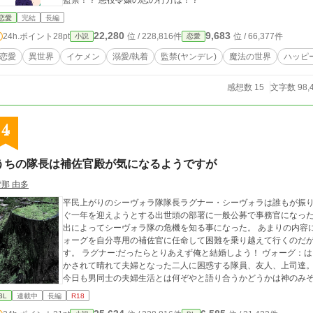
監禁！？ 悪役令嬢の恋の行方は！？
恋愛
完結
長編
22,280
9,683
24h.ポイント
28pt
位 / 228,816件
位 / 66,377件
小説
恋愛
恋愛
異世界
イケメン
溺愛/執着
監禁(ヤンデレ)
魔法の世界
ハッピ
感想数 15
文字数 98,
4
うちの隊長は補佐官殿が気になるようですが
雪那 由多
平民上がりのシーヴォラ隊隊長ラグナー・シーヴォラは誰もが振り
ぐ一年を迎えようとする出世頭の部署に一般公募で事務官になっ
出によってシーヴォラ隊の危機を知る事になった。 あまりの内容
ォーグを自分専用の補佐官に任命して困難を乗り越えて行くのだが…… ヴォーグ：実は家の事情で家出
す。 ラグナー:だったらとりあえず俺と結婚しよう！ ヴォーグ：は？？？ 剣を突きつけられて無理や
かされて晴れて夫婦となった二人に困惑する隊員、友人、上司達。
今日も男同士の夫婦生活とは何ぞやと語り合うかどうかは神のみ
BL
連載中
長編
R18