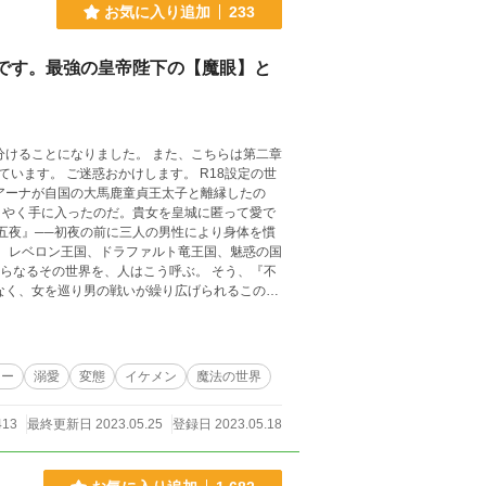
お気に入り追加
233
です。最強の皇帝陛下の【魔眼】と
 ご迷惑おかけします。 R18設定の世
アーナが自国の大馬鹿童貞王太子と離縁したの
うやく手に入ったのだ。貴女を皇城に匿って愛で
五夜』──初夜の前に三人の男性により身体を慣
からなるその世界を、人はこう呼ぶ。 そう、『不
れたような世界。 歯車はその一つ、レベロン王
えない彼女は、魔法が基盤のこの世界で幸せにな
ークファンタ
イン小説ではありません。 2．構想段階でも超
ジー
溺愛
変態
イケメン
魔法の世界
五夜篇』はR18設定基盤で進む物語で約50話位
多めとなっています。特殊性癖を持っていたり、
413
最終更新日 2023.05.25
登録日 2023.05.18
は、ご準備が出来ました方
投稿中 https://novel18.s