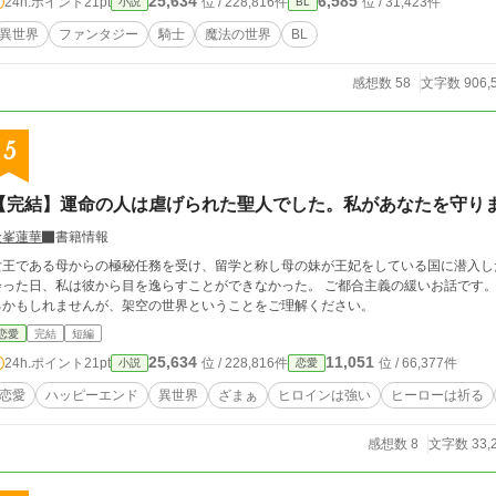
25,634
6,585
24h.ポイント
21pt
位 / 228,816件
位 / 31,423件
小説
BL
異世界
ファンタジー
騎士
魔法の世界
BL
感想数 58
文字数 906,
5
【完結】運命の人は虐げられた聖人でした。私があなたを守り
金峯蓮華
書籍情報
女王である母からの極秘任務を受け、留学と称し母の妹が王妃をしている国に潜入し
た日、私は彼から目を逸らすことができなかった。 ご都合主義の緩いお話です。 独自の世界のお話なので話し言葉等違和感があ
るかもしれませんが、架空の世界ということをご理解ください。
恋愛
完結
短編
25,634
11,051
24h.ポイント
21pt
位 / 228,816件
位 / 66,377件
小説
恋愛
恋愛
ハッピーエンド
異世界
ざまぁ
ヒロインは強い
ヒーローは祈る
感想数 8
文字数 33,