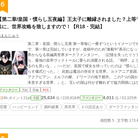
6
【第二章/皇国・慣らし五夜編】王太子に離縁されました？上等
共に、世界攻略を致しますので！【R18・完結】
猫まんじゅう
第二章：皇国、慣らし五夜 第一章毎に一冊ずつというイメージで分けることになりました。 また、こちらは第二章
で、第一章は完結していますが、改稿中のため”連載中”表示になっています。
界からなる長編異世界ダークファンタジー。 〈記憶を失ったリリ
ち、最強の皇帝ヴィクトールに娶られ溺愛される話。「嗚呼、よ
るのも良いな、」──だが、皇国で彼女を待っていたのは『慣らし
らす儀式だった。〉 此処は魔法の存在する世界。 ルドアニア皇国、レベロン王国、ドラファルト竜王国、魅惑の国
アクアビアン、エルフの郷、ドワーフの地下都市。 この7つの国
本意すぎる世界、』と。 互いの国は付かず離れずで協力関係にはなく、女を巡り男の戦いが繰り広げられるこの世
界は個々の国が独自の性分化を持つ弱肉強食、まさに男性に優遇さ
ファンタジー
完結
長編
R18
国の少女が記憶を失った事から動き出す。 記憶もなく、魔法も使
25,634
4,011
24h.ポイント
21pt
位 / 228,816件
位 / 53,325件
小説
ファンタジー
れるのか？ さあ、不本意なこの世界で、生きる者たちの物語を始めよう。 1．作品の構成は異世界ダ
ジーが基盤。そこにR18能力や設定、展開がある仕様です。エロメ
恋愛
ハッピーエンド
婚約破棄
異世界
エロ設定あり
ダークファンタ
長編予定。第一章『王国、離縁篇』完結済、第二章『皇国、慣らし
を予想しています。 3．最後に、キャラが多いです。特に変態が
感想数 5
文字数 173,
ドSだったり、とたまに出す閑話はコミカルですが物語の8割はシリアスで重めです。 で
から。七つの国からなる不本意な世界へいってらっしゃいませ！ ・宰相セドリックをストーリーにした『白猫セシ
ルは堕天使な宰相に囚われる』完結済、 ・MNで『不本意すぎるこの世界で』という題名で