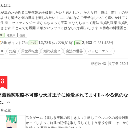
うりぼう
が決めた婚約者に突然婚約を破棄したいと言われた。 そんな時、俺は「前世」の記憶を取り戻した！ 婚約
りも魔法と剣の世界を楽しみたい！ ……のになんで王子はしつこく追いかけてくるんですかね？ そんな主人公のお話。 ※異世界
転生 ※エセファンタジー ※なんちゃって王室 ※なんちゃって魔法 ※婚約破棄 ※婚
てきます ※とんでも展開 ※細かいツッコミはなしでお願いします ※勇者の料理番
BL
連載中
長編
12,786
2,933
24h.ポイント
78pt
位 / 228,816件
位 / 31,423件
小説
BL
BL
短編
異世界転生
婚約破棄？
魔法の世界
ハッピーエンド
感想数 43
文字数 230,
3
超最難関攻略不可能な天才王子に溺愛されてます!!～やる気の
た。～
無月公主
乙女ゲーム【麗しき王国の麗しき人々】略してウルコクの超最難
かってしまって前世の記憶を取り戻してしまう悪役令嬢。 そこか