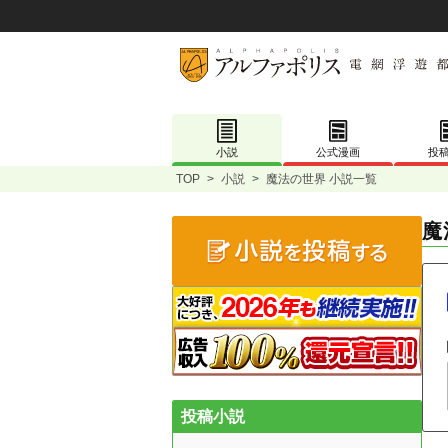
小説
公式漫画
投
TOP
>
小説
>
魔法の世界 小説一覧
魔
投稿小説