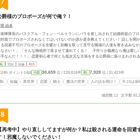
7
yosetu.com/n2302hx/
公爵様のプロポーズが何で俺？！
雪那 由多
近衛隊隊長のバスクアル・フォン・ベルトランにバラを差し出されて結婚前提のプロ
対面でプロポーズされなくてはいけないのか誰か是非教えてください！ 話しを聞かないベルトラン公爵閣下と天涯孤独のフランに
る回避不可のプロポーズを生暖かく距離を取って見守る職場の人達を巻き込みながら 「公爵なら公爵らしく妻を娶って子作り
みなさい！」 「そんな物他所で産ませて連れてくる！ 子作りが義務なら俺は愛し
！！！」 恋愛初心者で何とも低次元な主張をする公爵様に振りまわされるフランだが付き合えばそれなりに楽しいしその
うち意識もする……のだろうか？
BL
完結
短編
R15
30,659
7,928
24h.ポイント
14pt
位 / 228,816件
位 / 31,423件
小説
BL
BL
短編
異世界
恋愛
騎士
魔法の世界
人の話を聞け！
R-15は保
感想数 12
文字数 92,
8
【再考中】やり直ししてますが何か？私は殺される運命を回避
す！邪魔しないでください！