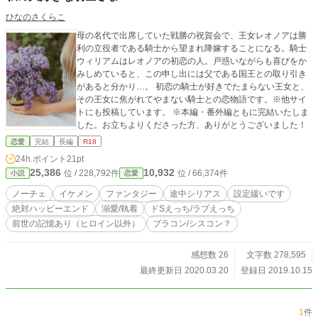
ひなのさくらこ
母の名代で出席していた戦勝の祝賀会で、王女レオノアは勝
利の立役者である騎士から望まれ降嫁することになる。騎士
ウィリアムはレオノアの初恋の人。戸惑いながらも喜びをか
みしめていると、この申し出には父である国王との取り引き
があると分かり…。 初恋の騎士が好きでたまらない王女と、
その王女に焦がれてやまない騎士との恋物語です。※他サイ
トにも投稿しています。 ※本編・番外編ともに完結いたしま
した。お立ちよりくださった方、ありがとうございました！
恋愛
完結
長編
R18
24h.ポイント
21pt
25,386
10,932
位 / 228,792件
位 / 66,374件
小説
恋愛
ノーチェ
イケメン
ファンタジー
途中シリアス
設定緩いです
絶対ハッピーエンド
溺愛/執着
ドSえっち/ラブえっち
前世の記憶あり（ヒロイン以外）
ブラコン/シスコン？
感想数 26
文字数 278,595
最終更新日 2020.03.20
登録日 2019.10.15
1
件