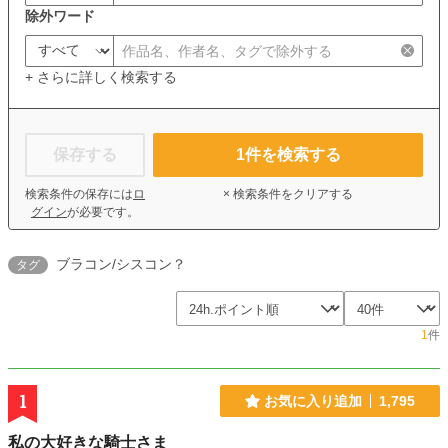
除外ワード
+ さらに詳しく検索する
保存する
1
件を検索する
検索条件の保存には
ロ
× 検索条件をクリアする
グイン
が必要です。
ブラコン/シスコン？
タグ
1
件
1
お気に入り追加
1,795
私の大好きな騎士さま