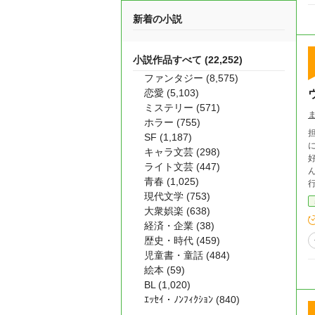
新着の小説
小説作品すべて (22,252)
ファンタジー (8,575)
恋愛 (5,103)
ミステリー (571)
ホラー (755)
担
SF (1,187)
キャラ文芸 (298)
好き
ライト文芸 (447)
ん
青春 (1,025)
現代文学 (753)
大衆娯楽 (638)
経済・企業 (38)
歴史・時代 (459)
児童書・童話 (484)
絵本 (59)
BL (1,020)
ｴｯｾｲ・ﾉﾝﾌｨｸｼｮﾝ (840)