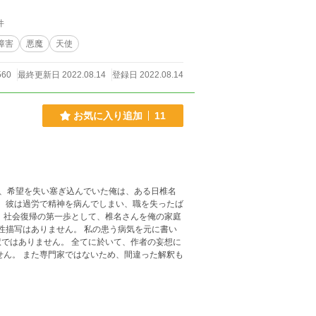
件
障害
悪魔
天使
560
最終更新日 2022.08.14
登録日 2022.08.14
お気に入り追加
11
。 彼は過労で精神を病んでしまい、職を失ったば
、社会復帰の第一歩として、椎名さんを俺の家庭
ではありません。 全てに於いて、作者の妄想に
せん。 また専門家ではないため、間違った解釈も