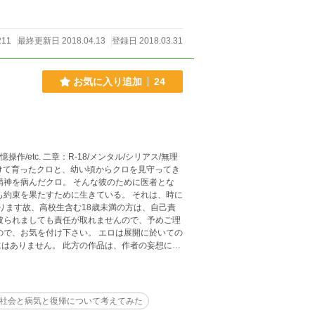
211
最終更新日 2018.04.13
登録日 2018.03.31
お気に入り追加
24
操作/etc. 二章：R-18/メンタル/シリアス/無理
精神を病んだクロ。 そんな彼のために医者とな
果たすために生きている。 それは、時に
被られましても責任が取れませんので、予めご理
ので、お気を付け下さい。 エロは展開に於いての
にはありません。 此方の作品は、作者の妄想によ
。 また、作者は専門家ではありませんので、間
で、一口にこうだとは一概に言えるものではない
様々な見解が出てくるかと思いますが、あくまで
たりで、それが必ずしも正しい訳ではありませ
社会と病気と復帰について考えてみた