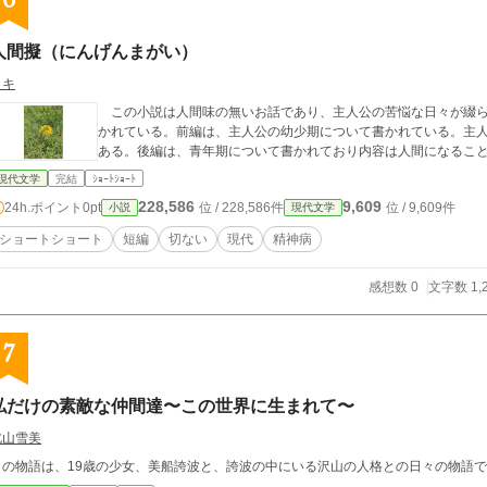
6
人間擬（にんげんまがい）
ヨキ
この小説は人間味の無いお話であり、主人公の苦悩な日々が綴ら
かれている。前編は、主人公の幼少期について書かれている。主
ある。後編は、青年期について書かれており内容は人間になるこ
現代文学
完結
ｼｮｰﾄｼｮｰﾄ
228,586
9,609
24h.ポイント
0pt
位 / 228,586件
位 / 9,609件
小説
現代文学
ショートショート
短編
切ない
現代
精神病
感想数 0
文字数 1,
7
私だけの素敵な仲間達〜この世界に生まれて〜
北山雪美
この物語は、19歳の少女、美船誇波と、誇波の中にいる沢山の人格との日々の物語