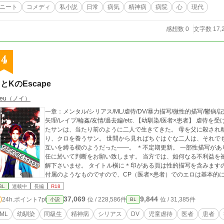
ニート
コメディ
私小説
日常
病気
精神病
病院
心
現代
感想数 0
文字数 17,
4
SとKのEscape
Neu（ノイ）
一章：メンタル/シリアス/ML/虐待/DV/暴力描写/微性的描写/鬱病/記憶
矢理/レイプ/輪姦/友情/過去編/etc. 【幼馴染/医者×患者】 虐待を受けて育ったクロと、幼い頃からクロを見守ってき
たサンは、当たり前のように二人で生きてきた。 母を父に殺され
り、クロを養うサン。 世間から見ればちぐはぐな二人は、それでも約束を
互いを縛る楔のようだった――。 ＊不定期更新。 一部性描写があります故、高校生含む18歳未満の方は、自己責
任に於いて判断をお願い致します。 当方では、如何なる不利益を
解下さいませ。 タイトル横に＊印がある頁は性的描写を含みます
付属のようなものですので、CP（医者×患者）でのエロは基本的
るフィクションであり、実際のものとは一切の関係も御座いません
BL
連載中
長編
R18
違った解釈等あるかと思います。 精神病とは、とても難しいもの
37,069
9,844
24h.ポイント
7pt
位 / 228,586件
位 / 31,385件
小説
BL
と、個人的には思っています。 作中、精神病について登場人物の
も、それぞれキャラクターの持ち得た感情であったり知識であっ
ML
幼馴染
同級生
精神病
シリアス
DV
児童虐待
医者
患者
ん。 以上のことご理解頂けたらと思います。