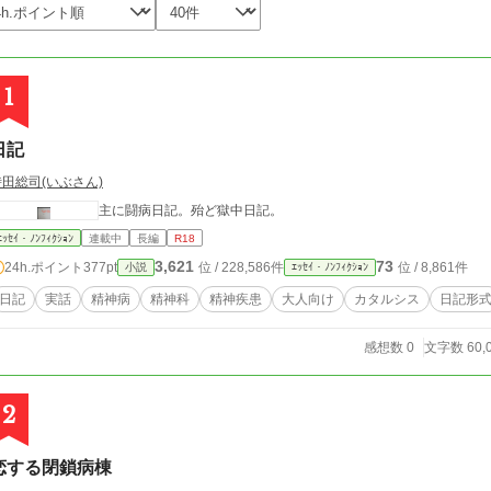
1
日記
時田総司(いぶさん)
主に闘病日記。殆ど獄中日記。
ｴｯｾｲ・ﾉﾝﾌｨｸｼｮﾝ
連載中
長編
R18
3,621
73
24h.ポイント
377pt
位 / 228,586件
位 / 8,861件
小説
ｴｯｾｲ・ﾉﾝﾌｨｸｼｮﾝ
日記
実話
精神病
精神科
精神疾患
大人向け
カタルシス
日記形
感想数 0
文字数 60,
2
恋する閉鎖病棟