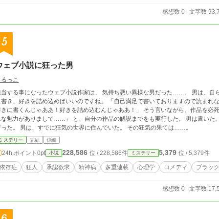
感想数 0
文字数 93,
5
ウェブ小説に狂った男
まるっこ
当する事になったウェブ小説作家は、 気持ち悪い異様な男だった……。 男は、自らの創作論を得意気に語る。 「趣味であれば好き
に書き、好きを詰め込めばいいのですね」 「自己満足で書いておりますので読まれな
に書くんじゃああ！好きを詰め込むんじゃああ！」 そう言いながら、作品を必死で宣伝しまくった。 果ては「拙作の〜君は、こ
な魅力がありまして……」 と、自分の作品の解説までをも実行した。 男は書いた。狂ったように書いた。 そして読者は必ず去って
行った。 男は、すでに狂気の世界に住んでいた。 その狂気の果ては……。
ミステリー
完結
短編
228,586
5,379
24h.ポイント
0pt
位 / 228,586件
位 / 5,379件
小説
ミステリー
依存症
狂人
承認欲求
精神病
多重連載
心理学
コメディ
ブラッ
感想数 0
文字数 17,