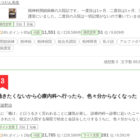
れつだん先生
精神科閉鎖病棟の入院記です。 一度目は1ヶ月、二度目は1ヶ月、
護室にいました。二度目の入院は一切記憶がないので書いていま
現代文学
完結
長編
11,551
51
24h.ポイント
85pt
位 / 228,586件
位 / 9,609件
小説
現代文学
閉鎖病棟
精神病
精神病院
統合失調症
精神障害
私小説
アルファポ
保護室
感想数 0
文字数 88,
3
働きたくないから心療内科へ行ったら、色々分からなくなった
阿波野治
親に「働け」と口うるさく言われることに嫌気が差し、診療内科へ診察に赴いたニー
方されたり、祖父が入院する病院で幼女と会話をしたりするうちに、色々分からなく
ライト文芸
完結
短編
21,785
281
24h.ポイント
28pt
位 / 228,586件
位 / 9,591件
小説
ライト文芸