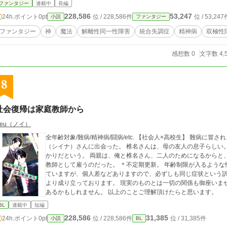
ファンタジー
連載中
長編
228,586
53,247
24h.ポイント
0pt
位 / 228,586件
位 / 53,247
小説
ファンタジー
ファンタジー
神
魔法
解離性同一性障害
統合失調症
精神病
双極性
感想数 0
文字数 4,
8
社会復帰は家庭教師から
Neu（ノイ）
全年齢対象/難病/精神病/闘病/etc. 【社会人×高校生】 難病に冒され、希望を失い塞ぎ込んでいた俺は、ある日椎名
（シイナ）さんに出会った。 椎名さんは、母の友人の息子らしい
かりだという。 両親は、俺と椎名さん、二人のためになるからと
教師として雇うのだった。 ＊不定期更新。 年齢制限が入るような性描写はありません。 私の患う病気を元に書い
ていますが、個人差などありますので、必ずしも同じ症状という訳
より成り立っております。 現実のものとは一切の関係も御座いま
あるかもしれません。 以上のことご理解頂けたらと思います。
BL
連載中
短編
228,586
31,385
24h.ポイント
0pt
位 / 228,586件
位 / 31,385件
小説
BL