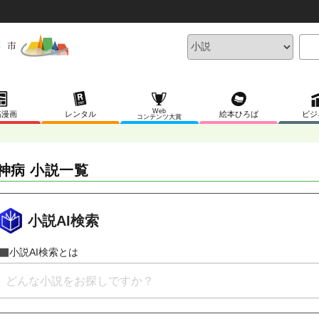
Web
稿漫画
レンタル
絵本ひろば
ビジ
コンテンツ大賞
神病 小説一覧
小説AI検索
小説AI検索とは