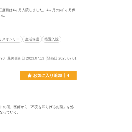
三度目は4ヶ月入院しました。4ヶ月の内1ヶ月保
せん。
リスオンリー
生活保護
措置入院
890
最終更新日 2023.07.13
登録日 2023.07.01
お気に入り追加
4
トの僕。医師から「不安を和らげるお薬」を処
なっていく。