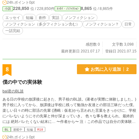
24h.ポイント
0pt
228,850
8,865
位 / 228,850件
位 / 8,865件
小説
ｴｯｾｲ・ﾉﾝﾌｨｸｼｮﾝ
エッセイ
短編
創作
実話
ノンフィクション
ノンフィクション（多少フィクション含む）
ノンフィクション？
日常
一話完結
感想数 0
文字数 3,098
最終更新日 2021.07.17
登録日 2021.07.15
8
お気に入り追加
2
僕の中での実体験
bal君のBL談
ある日の学校の放課後に起きた、男子校のBL談。(著者が実際に体験しました。)
男子校に入ってから、放課後は学校に残って勉強か友達との部活三昧だった僕。
楽しい日々の時に部活の先輩 (湧嶋：仮名)から言われた言葉をきっかけに、学校
にバレないようにその先輩と仲が深まっていき。 色々な事を教えられ、最終的
には 絶対バレたくない結末に… 〜作者から〜 注：この作品では自分の実体験を
元に書いています。 ・多少盛っている場面多々あり。 ・本人からは許可取って
BL
連載中
短編
R18
います。 ・初投稿の小説の為文脈表現に難あり なので暖かい目での応援よろし
24h.ポイント
0pt
くお願いしますm(_ _)m