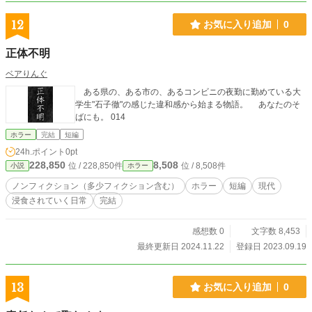
12
お気に入り追加
0
正体不明
ベアりんぐ
ある県の、ある市の、あるコンビニの夜勤に勤めている大
学生"石子徹"の感じた違和感から始まる物語。 あなたのそ
ばにも。 014
ホラー
完結
短編
24h.ポイント
0pt
228,850
8,508
位 / 228,850件
位 / 8,508件
小説
ホラー
ノンフィクション（多少フィクション含む）
ホラー
短編
現代
浸食されていく日常
完結
感想数 0
文字数 8,453
最終更新日 2024.11.22
登録日 2023.09.19
13
お気に入り追加
0