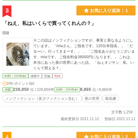
3
お気に入り追加
1
「ねえ、私はいくらで買ってくれんの？」
riria
※この話はノンフィクションですが、事実と異なるようにし
ています。 「ririaさん、ご指名です。120分本指名。」 「だ
るーい。行ってきまーす。」 … 「ご指名ありがとうございま
す、ririaです。 ご指名料金38000円になります。」 これは、
本当にあった夜の世界にあった話。 「ねぇオジサン、私、い
くらで買える？」
ｴｯｾｲ・ﾉﾝﾌｨｸｼｮﾝ
連載中
長編
R18
24h.ポイント
0pt
228,850
8,865
位 / 228,850件
位 / 8,865件
小説
ｴｯｾｲ・ﾉﾝﾌｨｸｼｮﾝ
ノンフィクション（多少フィクション含む）
夜の世界
風俗嬢
文字数 1,258
最終更新日 2021.11.12
登録日 2021.11.11
4
お気に入り追加
2