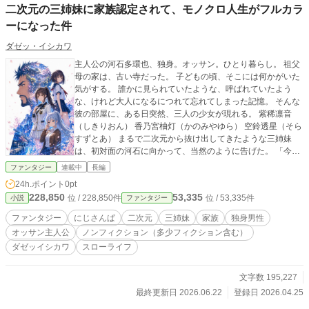
二次元の三姉妹に家族認定されて、モノクロ人生がフルカラ
ーになった件
ダゼッ・イシカワ
主人公の河石多環也、独身。オッサン。ひとり暮らし。 祖父
母の家は、古い寺だった。 子どもの頃、そこには何かがいた
気がする。 誰かに見られていたような、呼ばれていたよう
な、けれど大人になるにつれて忘れてしまった記憶。 そんな
彼の部屋に、ある日突然、三人の少女が現れる。 紫稀凛音
（しきりおん） 香乃宮柚灯（かのみやゆら） 空鈴透星（そら
すずとあ） まるで二次元から抜け出してきたような三姉妹
は、初対面の河石に向かって、当然のように告げた。 「今日
から、あなたは私たちのぱぱりんです」 意味がわからない。
ファンタジー
連載中
長編
なのに、なぜか懐かしい。 静かだった部屋には声が増え、ひ
24h.ポイント
0pt
とり分だった食卓には四人分の気配が生まれていく。 けれど
228,850
53,335
位 / 228,850件
位 / 53,335件
小説
ファンタジー
彼女たちは、ただの居候ではない。 そしてこの家族認定は、
ただの偶然でもない。 古い寺に残された記憶か。 名前を呼ば
ファンタジー
にじさんぱ
二次元
三姉妹
家族
独身男性
れなかった誰かの祈りなのか。 モノクロだった男の人生に、
オッサン主人公
ノンフィクション（多少フィクション含む）
三人の娘たちが色を灯していく。 これは、人生の途中で突然
ダゼッイシカワ
スローライフ
家族を渡されたオッサンの、少し不思議でやさしい再生の物
文字数 195,227
最終更新日 2026.06.22
登録日 2026.04.25