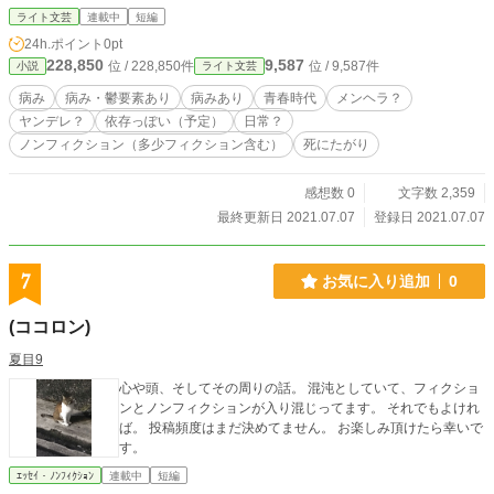
ライト文芸
連載中
短編
24h.ポイント
0pt
228,850
9,587
位 / 228,850件
位 / 9,587件
小説
ライト文芸
病み
病み・鬱要素あり
病みあり
青春時代
メンヘラ？
ヤンデレ？
依存っぽい（予定）
日常？
ノンフィクション（多少フィクション含む）
死にたがり
感想数 0
文字数 2,359
最終更新日 2021.07.07
登録日 2021.07.07
7
お気に入り追加
0
(ココロン)
夏目9
心や頭、そしてその周りの話。 混沌としていて、フィクショ
ンとノンフィクションが入り混じってます。 それでもよけれ
ば。 投稿頻度はまだ決めてません。 お楽しみ頂けたら幸いで
す。
ｴｯｾｲ・ﾉﾝﾌｨｸｼｮﾝ
連載中
短編