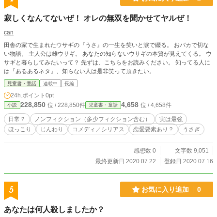
寂しくなんてないぜ！ オレの無双を聞かせてヤルぜ！
can
田舎の家で生まれたウサギの『うさ』の一生を笑いと涙で綴る。 おバカで切な
い物語。 主人公は雄ウサギ。 あなたの知らないウサギの本質が見えてくる。 ウ
サギと暮らしてみたいって？ 先ずは、こちらをお読みください。 知ってる人に
は『あるあるネタ』、知らない人は是非笑って頂きたい。
児童書・童話
連載中
長編
24h.ポイント
0pt
228,850
4,658
位 / 228,850件
位 / 4,658件
小説
児童書・童話
日常？
ノンフィクション（多少フィクション含む）
実は最強
ほっこり
じんわり
コメディ／シリアス
恋愛要素あり？
うさぎ
感想数 0
文字数 9,051
最終更新日 2020.07.22
登録日 2020.07.16
5
お気に入り追加
0
あなたは何人殺しましたか？