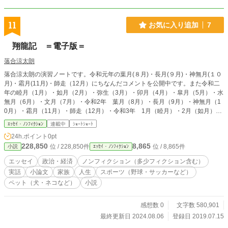
11
お気に入り追加
7
翔龍記 ＝電子版＝
落合涼太朗
落合涼太朗の演習ノートです。令和元年の葉月(８月)・長月(９月)・神無月(１０
月)・霜月(11月)・師走（12月）にちなんだコメントを公開中です。また令和二
年の睦月（1月）・如月（2月）・弥生（3月）・卯月（4月）・皐月（5月）・水
無月（6月）・文月（7月）・令和2年 葉月（8月）・長月（9月）・神無月（1
0月）・霜月（11月）・師走（12月）・令和3年 1月（睦月）・2月（如月）・
3月（弥生）・4月（卯月）・5月（皐月）・6月（水無月）・7月（文月）・8月
ｴｯｾｲ・ﾉﾝﾌｨｸｼｮﾝ
連載中
ｼｮｰﾄｼｮｰﾄ
（葉月）・9月（長月）・10月（神無月）・11月（霜月）・12月（師走）・令
24h.ポイント
0pt
和4年 1月（睦月）・2月（如月）・3月（弥生）・4月（卯月）・5月（皐
228,850
8,865
位 / 228,850件
位 / 8,865件
小説
ｴｯｾｲ・ﾉﾝﾌｨｸｼｮﾝ
月）・6月（水無月）・7月（文月）・8月（葉月）・9月（長月）・10月（神無
月）・11月（霜月）・ 12月（師走）令和5年 1月（睦月）・2月（如月）・3月
エッセイ
政治・経済
ノンフィクション（多少フィクション含む）
（弥生）・4月（卯月)・5月 (皐月)そして6月(水無月）の記事もあります。
実話
小論文
家族
人生
スポーツ（野球・サッカーなど）
ペット（犬・ネコなど）
小説
感想数 0
文字数 580,901
最終更新日 2024.08.06
登録日 2019.07.15