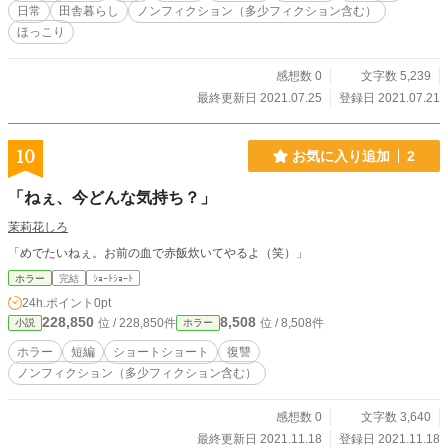
日常
田舎暮らし
ノンフィクション（多少フィクション含む）
ほっこり
感想数 0
文字数 5,239
最終更新日 2021.07.25
登録日 2021.07.21
10
お気に入り追加
2
「ねぇ、今どんな気持ち？」
茉莉花しろ
「めでたいねぇ。お前の血で赤飯炊いてやるよ（笑）」
ホラー
完結
ｼｮｰﾄｼｮｰﾄ
24h.ポイント
0pt
228,850
8,508
位 / 228,850件
位 / 8,508件
小説
ホラー
ホラー
短編
ショートショート
復讐
ノンフィクション（多少フィクション含む）
感想数 0
文字数 3,640
最終更新日 2021.11.18
登録日 2021.11.18