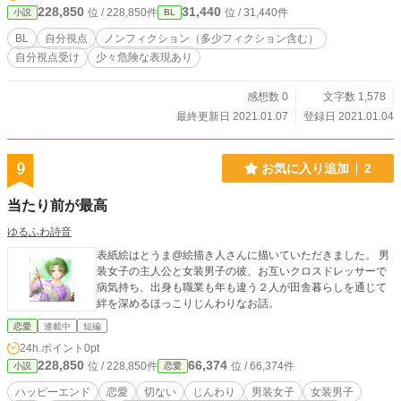
228,850
31,440
位 / 228,850件
位 / 31,440件
小説
BL
BL
自分視点
ノンフィクション（多少フィクション含む）
自分視点受け
少々危険な表現あり
感想数 0
文字数 1,578
最終更新日 2021.01.07
登録日 2021.01.04
9
お気に入り追加
2
当たり前が最高
ゆるふわ詩音
表紙絵はとうま@絵描き人さんに描いていただきました。 男
装女子の主人公と女装男子の彼、お互いクロスドレッサーで
病気持ち、出身も職業も年も違う２人が田舎暮らしを通じて
絆を深めるほっこりじんわりなお話。
恋愛
連載中
短編
24h.ポイント
0pt
228,850
66,374
位 / 228,850件
位 / 66,374件
小説
恋愛
ハッピーエンド
恋愛
切ない
じんわり
男装女子
女装男子