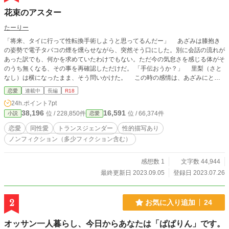
花束のアスター
たーりー
「将来、タイに行って性転換手術しようと思ってるんだー」 あざみは膝抱き
の姿勢で電子タバコの煙を燻らせながら、突然そう口にした。別に会話の流れが
あった訳でも、何かを求めていたわけでもない。ただ今の気怠さを感じる体がそ
のうち無くなる、その事を再確認しただけだ。 「手伝おうか？」 里梨（さと
なし）は横になったまま、そう問いかけた。 この時の感情は、あざみにとっ
て一生の宝物であり、胸を掻き毟れば色や形が見えるのではないかと思うほど全
恋愛
連載中
長編
R18
てを満たしてくれるものだった。 しかし。 「三年アメリカへ行ってくれない
24h.ポイント
7pt
か？」 里梨に海外赴任の打診が来る。それは、二人にとって余りにも長い時
38,196
16,591
位 / 228,850件
位 / 66,374件
小説
恋愛
間。果たして二人はどんな道を歩むのか、その先はどこに続くのか。 多様性
という魔法の言葉はどこまで受け入れられるのか、理想と現実の狭間で揺れ動く
恋愛
同性愛
トランスジェンダー
性的描写あり
二人と、そんな二人に容赦なく降り注ぐ想定外。心身共に傷付きながら、しかし
ノンフィクション（多少フィクション含む）
お互い相手の幸せを求めて一歩ずつ歩みを進める。一人の女性に見守られなが
ら。
感想数 1
文字数 44,944
最終更新日 2023.09.05
登録日 2023.07.26
2
お気に入り追加
24
オッサン一人暮らし、今日からあなたは「ぱぱりん」です。