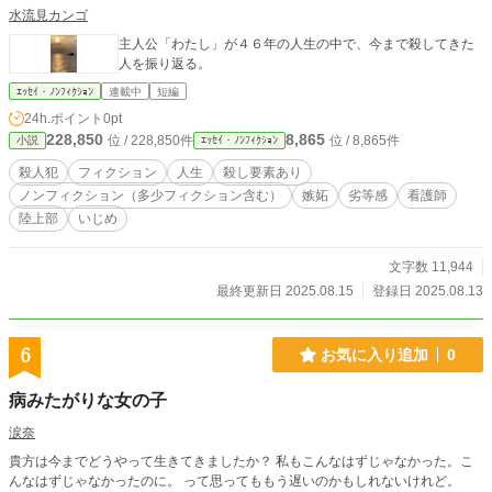
水流見カンゴ
主人公「わたし」が４６年の人生の中で、今まで殺してきた
人を振り返る。
ｴｯｾｲ・ﾉﾝﾌｨｸｼｮﾝ
連載中
短編
24h.ポイント
0pt
228,850
8,865
位 / 228,850件
位 / 8,865件
小説
ｴｯｾｲ・ﾉﾝﾌｨｸｼｮﾝ
殺人犯
フィクション
人生
殺し要素あり
ノンフィクション（多少フィクション含む）
嫉妬
劣等感
看護師
陸上部
いじめ
文字数 11,944
最終更新日 2025.08.15
登録日 2025.08.13
6
お気に入り追加
0
病みたがりな女の子
涙奈
貴方は今までどうやって生きてきましたか？ 私もこんなはずじゃなかった。こ
んなはずじゃなかったのに。 って思ってももう遅いのかもしれないけれど。