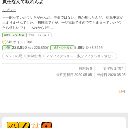
責任なんて取れんよ
モプシー
ーー飼っていたウサギが死んだ。寿命ではない。俺が殺したんだ。 執筆中涙が
止まりませんでした。 初投稿ですが、一話完結ですので立ち止まっていただけ
たら嬉しいです。 あれから1年…。
ｴｯｾｲ・ﾉﾝﾌｨｸｼｮﾝ
完結
ｼｮｰﾄｼｮｰﾄ
24h.ポイント
0pt
228,850
8,865
位 / 228,850件
位 / 8,865件
小説
ｴｯｾｲ・ﾉﾝﾌｨｸｼｮﾝ
ペットの死
大学生活
ノンフィクション（多少フィクション含む）
感想数 0
文字数 2,707
最終更新日 2020.05.05
登録日 2020.05.05
13
件