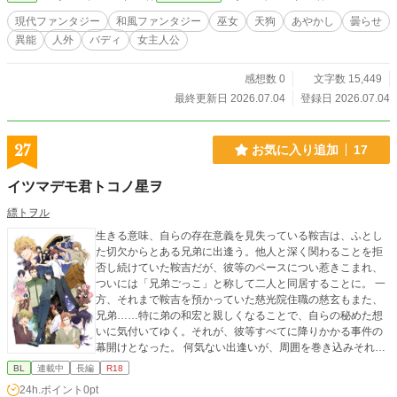
えた姉。 境界の異常。 澱みに堕ちた巫女。 そして、灯里を
現代ファンタジー
和風ファンタジー
巫女
天狗
あやかし
曇らせ
狙う天狗たち。 誰にも救えない怪異を、半人前の巫女だけが
異能
人外
バディ
女主人公
浄化できる。 これは、弱さを抱えた少女が、魂喰いの天狗と
出会い、自分の意志で境界に立つ物語。 和風異能×人外バデ
ィ×曇らせ怪異譚。
感想数 0
文字数 15,449
最終更新日 2026.07.04
登録日 2026.07.04
27
お気に入り追加
17
イツマデモ君トコノ星ヲ
縹トヲル
生きる意味、自らの存在意義を見失っている鞍吉は、ふとし
た切欠からとある兄弟に出逢う。他人と深く関わることを拒
否し続けていた鞍吉だが、彼等のペースについ惹きこまれ、
ついには「兄弟ごっこ」と称して二人と同居することに。 一
方、それまで鞍吉を預かっていた慈光院住職の慈玄もまた、
兄弟……特に弟の和宏と親しくなることで、自らの秘めた想
いに気付いてゆく。それが、彼等すべてに降りかかる事件の
幕開けとなった。 何気ない出逢いが、周囲を巻き込みそれぞ
れの運命を大きく変えてゆく。困難を乗り越え、彼等は大切
BL
連載中
長編
R18
な相手を護り、共に生きる道を模索し続ける。 ※この作品は
24h.ポイント
0pt
桜桃愛さんとの共同原案です。 ※fujossy様、ムーンライトノ