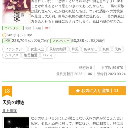
害されていた。『憑依』という妖術は生物を意のままに操る
ことが出来るという恐るべき力であったからだ。 葛の家族
は隠れ住んでいたが他の妖怪たちは、ついに憑依への対抗策
を見出し大天狗、白峰が妖狐の粛清に現れる。 葛の両親は
力を合わせるも白峰に殺されてしまう。葛は両親の尽力のお
かげで生き延びることができて白峰への復讐を心に誓う。
ファンタジー
完結
長編
R15
忍（しのぶ）という退治屋の青年と交流をして、白峰が共通
24h.ポイント
0pt
の仇であることを知り意気投合する。 しかし町で人と関わ
228,704
53,288
位 / 228,704件
位 / 53,288件
小説
ファンタジー
り世界を知り見聞を広げた葛は、次第に白峰を殺すだけでは
妖狐の迫害を解消することができないと悟る。 葛が見出し
ファンタジー
女主人公
異類婚姻譚
和風
あやかし
妖狐
天狗
た復讐の先にあるものとは……。 二人羽織 妖狐と退治屋の
シリアス
相思相愛
バディ
恋はカクヨム、アルファポリス、小説家になろうで連載して
います。 毎日20時更新予定
感想数 0
文字数 89,970
最終更新日 2023.11.06
登録日 2023.09.24
13
お気に入り追加
11
天狗の囁き
井上 滋瑛
幼少の頃より自分にしか聞こえない天狗の声が聞こえた吉川
広家。姿見えぬ声に対して、時に従い、時に相談し、時に言