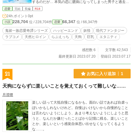
するのだが… 本気の恋に臆病になってしまった男子と過去に
傷付き自分を偽る女子との一風変わった恋愛物語です！ ※
恋愛
完結
長編
R18
『おむすび娘と縁切り侍』に登場した浅緋が主人公のお話で
24h.ポイント
0pt
す。 ※先のシリーズ二作をお読み頂いた方が楽しめます。
228,704
66,347
位 / 228,704件
位 / 66,347件
小説
恋愛
鬼祓一族恋愛奇譚シリーズ
ハッピーエンド
妖怪
現代ファンタジー
ラブコメ
天然ヒロイン
らぶえっち
天狗
巨乳
エタニティ
感想数 6
文字数 42,543
最終更新日 2023.07.20
登録日 2023.07.17
21
お気に入り追加
1
天狗にならずに楽しいことを覚えておくって難しいな……
月澄狸
楽しい話って大抵自慢になるかも。面白い話であれば自虐っ
ぽいかもしれないけれど。自慢はいけないから自慢的なこと
は言わないようにしよう、あまり考えないようにしようと思
うと、なんだか嫌だったことばかり記憶に残る。楽しいこと
とか、楽しいという感覚自体思い出せなくなってくるよう
な……。