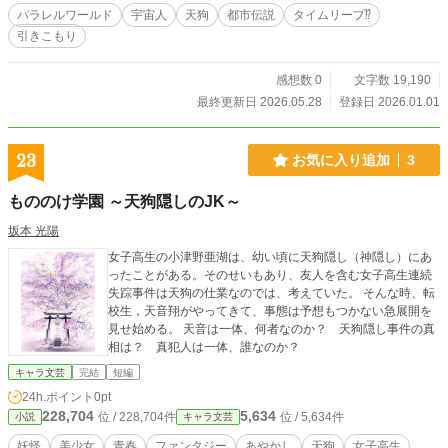
パラレルワールド
宇宙人
天狗
都市伝説
タイムリープ⁉︎
引きこもり
感想数 0
文字数 19,190
最終更新日 2026.05.28
登録日 2026.01.01
23
お気に入り追加
3
もののけ学園 ～天狗隠しのJK～
坂本 光陽
女子高生の小津野亜湖は、幼い頃に天狗隠し（神隠し）にあ
ったことがある。そのせいもあり、友人を含む女子高生連続
失踪事件は天狗の仕業なのでは、考えていた。 そんな時、転
校生，天音翔がやってきて、事態は予想もつかない急展開を
見せ始める。 天音は一体、何者なのか？ 天狗隠し事件の真
相は？ 真犯人は一体、誰なのか？
キャラ文芸
完結
短編
24h.ポイント
0pt
228,704
5,634
位 / 228,704件
位 / 5,634件
小説
キャラ文芸
妖怪
美少女
青春
ファンタジー
あやかし
天狗
女子高生