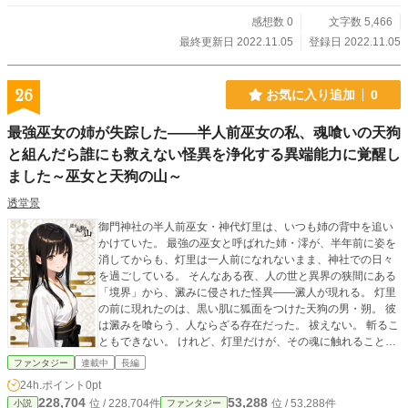
感想数 0
文字数 5,466
最終更新日 2022.11.05
登録日 2022.11.05
26
お気に入り追加
0
最強巫女の姉が失踪した――半人前巫女の私、魂喰いの天狗
と組んだら誰にも救えない怪異を浄化する異端能力に覚醒し
ました～巫女と天狗の山～
透堂景
御門神社の半人前巫女・神代灯里は、いつも姉の背中を追い
かけていた。 最強の巫女と呼ばれた姉・澪が、半年前に姿を
消してからも、灯里は一人前になれないまま、神社での日々
を過ごしている。 そんなある夜、人の世と異界の狭間にある
「境界」から、澱みに侵された怪異――澱人が現れる。 灯里
の前に現れたのは、黒い肌に狐面をつけた天狗の男・朔。 彼
は澱みを喰らう、人ならざる存在だった。 祓えない。 斬るこ
ともできない。 けれど、灯里だけが、その魂に触れることが
できる。 姉のように強くなりたい。 誰かに守られるだけの自
ファンタジー
連載中
長編
分を変えたい。 その願いは、やがて灯里自身も知らなかった
24h.ポイント
0pt
異端の力を呼び覚ましていく。 一方で、天狗の領域である
228,704
53,288
位 / 228,704件
位 / 53,288件
小説
ファンタジー
「峰」では、灯里の存在を巡って不穏な思惑が動き出す。 消