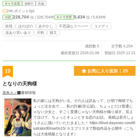
キャラ文芸
連載中
長編
24h.ポイント
0pt
228,704
5,634
位 / 228,704件
位 / 5,634件
小説
キャラ文芸
妖怪
ほのぼの
あやかし
不思議なスーパー
コメディ
涙あり笑いあり
天狗
猫又
感想数 0
文字数 4,204
最終更新日 2026.01.09
登録日 2025.12.31
19
お気に入り追加
25
となりの天狗様
真鳥カノ
書籍情報
私の家には天狗がいる。その人は訳あって、ひ弱で根暗でち
ょっと泣き虫で……私の許嫁(非公認)。 ちょっとだけ普通じ
ゃない少女と、すごく普通じゃない天狗様が織り成す、笑え
て泣けて、ちょっとキュンとする恋のお話。 表紙は若月しょ
うさんに描いていただきました！ https://illust.daysneo.com/ill
ustrator/t0mar0n15/ ※エブリスタで類似作品を公開中（こち
らは大改稿版となります）