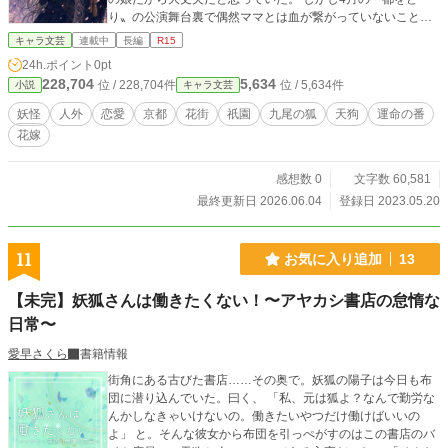
り〟の公演舞台裏で偶然ママとは血が繋がっていないことを
知ってしまう。ショックを受けた私が迷い込んだ枝垂れ桜咲
キャラ文芸
連載中
長編
R15
く歌舞練場の庭で、出会ったのは白銀の髪の美しい九尾の狐
24h.ポイント
0pt
でした。 ※処女作〝祇園あやかし綺譚〜私、妖の花嫁になり
228,704
5,634
位 / 228,704件
位 / 5,634件
小説
キャラ文芸
ます〜〟の全ての文と構成を完全リライトしました！
妖怪
人外
恋愛
京都
花街
祇園
九尾の狐
天狗
運命の番
花嫁
感想数 0
文字数 60,581
最終更新日 2026.06.04
登録日 2023.05.20
11
お気に入り追加
13
【未完】妖狐さんは働きたくない！〜アヤカシ書店の怠惰な
日常〜
愛早さくら
書籍情報
街角にある古びた書店……その奥で。妖狐の陽子は今日も布
団に潜り込んでいた。曰く、 「私、元は狐よ？なんで勤労な
んかしなきゃいけないの。働きたいやつだけ働けばいいの
よ」 と。そんな彼女から布団を引っぺがすのはこの書店のバ