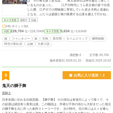
は その者も妖である証。 夜叉波弥生は時を越えて探して
いるものがあった。 江戸川時代にうら若き娘の姿で出現
した際、江戸川で小間物屋に寄宿していた若き天狗と道連れ
となる。ふたりは盗賊と狼の跋扈する山道を越えて行かねば
ならない。 三叉路にて、山姥と天狗は違う街道を行くが、八
キャラ文芸
連載中
短編
鬼山で窮地に陥った天狗を山姥が遠隔で力を貸す。山姥はそ
24h.ポイント
0pt
の反動で、令和時代に青年の姿で出現する。 令和時代に出現
228,704
5,634
位 / 228,704件
位 / 5,634件
小説
キャラ文芸
した山姥は 憑代の青年の姿から、若い女性の姿となり、タ
ツキとして 源氏名シェリーと名乗り、ホステスとして働
旅
ファンタジー
妖
天狗
異空間
タイムスリップ
瞬間移動
く。客として来店した醜男黒川に出会う。黒川は、山姥のこ
時空の割れ目
山姥
大衆小説
れ以上ないほどの好みだった。黒川はシェリーが山姥である
との正体を知っても変わらず山姥を愛した。 クラブ銀川でホ
ステスをしていたことが、シェリーを暴力団抗争に巻き込き
感想数 0
文字数 39,709
こむこととなる。成り行きとはいえ、シェリーの存在を消さ
最終更新日 2026.01.20
登録日 2025.10.03
ざる得なくなる。 山姥「夜叉波 弥生」が 時代を超え、国
を越え、姿を変えて、大事な○○を探す物語。
9
お気に入り追加
2
鬼天の獅子舞
黒騎士
日本全国に伝わる伝統芸能…【獅子舞】 その演出は各地方によって様々で、そ
の起源は諸説有り真実は謎。この物語は、作者が子供の頃から大好きだった地元
の獅子舞を元に作った創作ストーリーです。 古の時代、日の本には人々を喰ら