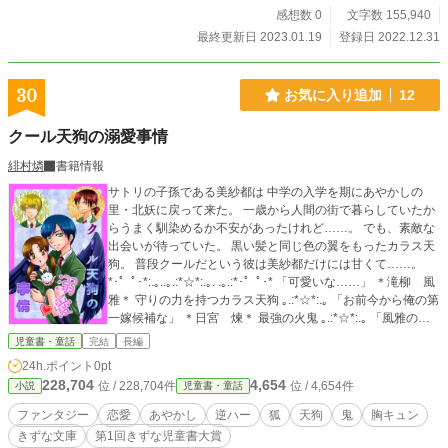
感想数 0
文字数 155,940
最終更新日 2023.01.19
登録日 2022.12.31
30
お気に入り追加
12
クール天狗の溺愛事情
緋村燐
書籍情報
サトリの子孫である美紗都は 中学の入学を期にあやかしの
里・北妖に戻って来た。 一歳から人間の街で暮らしていたか
らうまく馴染めるか不安があったけれど……。 でも、素敵な
出会いが待っていた。 黒い髪と同じ色の翼をもったカラス天
狗。 普段クールだという彼は美紗都だけには甘くて……。
*･゜ﾟ･*:.｡..｡.:*☆*:.｡. .｡.:*･゜ﾟ･* 「可愛いな……」 ＊滝柳 風
雅＊ 守りの力を持つカラス天狗 ｡.:*☆*:.｡ 「お前今から俺の第
一嫁候補な」 ＊日宮 煉＊ 最強の火鬼 ｡.:*☆*:.｡ 「風雅の邪
魔はしたくないけど、簡単に諦めたくもないなぁ」 ＊山里
児童書・童話
完結
長編
那岐＊ 神の使いの白狐 ＼＼ドキドキワクワクなあやかし現代
24h.ポイント
0pt
ファンタジー！／／ 野いちご様 ベリーズカフェ様 魔法のiら
228,704
4,654
位 / 228,704件
位 / 4,654件
小説
児童書・童話
んど様 エブリスタ様 にも掲載しています。
ファンタジー
恋愛
あやかし
逆ハー
狐
天狗
鬼
胸キュン
きずな文庫
第1回きずな児童書大賞