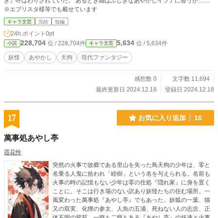
き』呼ばわりされていた。 あるとき紬はふしぎなあやかしイヅナに会うが……
※エブリスタ様等でも載せています
キャラ文芸
完結
短編
24h.ポイント
0pt
228,704
5,634
位 / 228,704件
位 / 5,634件
小説
キャラ文芸
妖怪
あやかし
天狗
現代ファンタジー
感想数 0
文字数 11,694
最終更新日 2024.12.18
登録日 2024.12.18
17
お気に入り追加
16
萬事処あやし亭
霞花怜
突然の火事で故郷である里山を失った鳥天狗の少年は、零と
名乗る人鬼に拾われ「睦樹」という名を与えられる。名前も
火事の時の記憶もない少年は零の住処『隠れ家』に身を置く
ことに。そこは行き場のない訳あり妖怪たちの住む場所。一
風変わった萬事処『あやし亭』でもあった。妖狐の一葉、猫
又の双実、化狸の参太、人魚の五浦、死ねない人の志念、正
体不明の紫苑。一癖も二癖もある『あやし亭』の妖達と火事