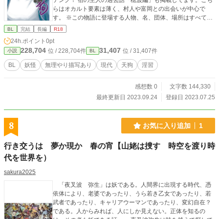
テング！ 宿の主人の過去話「穂波編」も掲載してます。こち
らはオカルト要素は薄く、村人や富岡との出会いが中心で
す。 ※この物語に登場する人物、名、団体、場所はすべてフ
ィクションです。 レイプなどモラルに反した描写もあります
BL
完結
長編
R18
が、決して推奨しておりません。後半、死に関するセンシテ
24h.ポイント
0pt
ィブな内容を含む話もありますのでご注意ください。 ⓒ2023
228,704
31,407
位 / 228,704件
位 / 31,407件
小説
BL
Kazamidori 盗用・無断転載は禁止しています。
BL
妖怪
無理やり描写あり
現代
天狗
淫習
感想数 0
文字数 144,330
最終更新日 2023.09.24
登録日 2023.07.25
8
お気に入り追加
1
行き交うは 夢か現か 春の宵【山姥は捜す 時空を渡り時
代を世界を）
sakura2025
「夜叉波 弥生」は妖である。人間界に出現する時代、憑
依体により、老婆であったり、うら若き乙女であったり、若
武者であったり、キャリアウーマンであったり、変幻自在？
である。人からみれば、人にしか見えない。正体を知るの