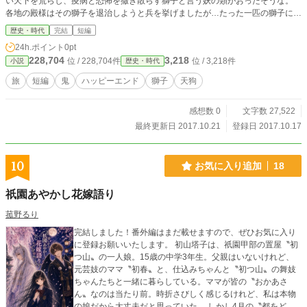
い天下を荒らし、疫病と恐怖を撒き散らす獅子と言う妖の類がおったそうな。
各地の殿様はその獅子を退治しようと兵を挙げましたが…たった一匹の獅子に百
を超える兵士も歯が立たなかったのです。 しかしある時、一人の若者が獅子退
歴史・時代
完結
短編
治の旅に出ます。天狗と鬼を仲間にし、退治する術を得て、見事獅子を討ち果た
24h.ポイント
0pt
す事が出来ますでしょうか……
228,704
3,218
位 / 228,704件
位 / 3,218件
小説
歴史・時代
旅
短編
鬼
ハッピーエンド
獅子
天狗
感想数 0
文字数 27,522
最終更新日 2017.10.21
登録日 2017.10.17
10
お気に入り追加
18
祇園あやかし花嫁語り
菰野るり
完結しました！番外編はまだ載せますので、ぜひお気に入り
に登録お願いいたします。 初山塔子は、祇園甲部の置屋〝初
つ山〟の一人娘。15歳の中学3年生。父親はいないけれど、
元芸妓のママ〝初春〟と、仕込みちゃんと〝初つ山〟の舞妓
ちゃんたちと一緒に暮らしている。ママが皆の〝おかあさ
ん〟なのは当たり前。時折さびしく感じるけれど、私は本物
の娘だから大丈夫だと思っていた。 しかし4月の〝都をど