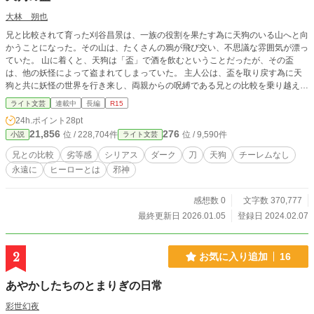
大林 朔也
兄と比較されて育った刈谷昌景は、一族の役割を果たす為に天狗のいる山へと向
かうことになった。その山は、たくさんの鴉が飛び交い、不思議な雰囲気が漂っ
ていた。 山に着くと、天狗は「盃」で酒を飲むということだったが、その盃
は、他の妖怪によって盗まれてしまっていた。 主人公は、盃を取り戻す為に天
狗と共に妖怪の世界を行き来し、両親からの呪縛である兄との比較を乗り越え、
禍が降り注ぐのを阻止するために、様々な妖怪と戦うことになるのだった。
ライト文芸
連載中
長編
R15
24h.ポイント
28pt
21,856
276
位 / 228,704件
位 / 9,590件
小説
ライト文芸
兄との比較
劣等感
シリアス
ダーク
刀
天狗
チーレムなし
永遠に
ヒーローとは
邪神
感想数 0
文字数 370,777
最終更新日 2026.01.05
登録日 2024.02.07
2
お気に入り追加
16
あやかしたちのとまりぎの日常
彩世幻夜