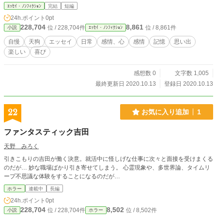
ｴｯｾｲ・ﾉﾝﾌｨｸｼｮﾝ
完結
短編
24h.ポイント
0pt
228,704
8,861
位 / 228,704件
位 / 8,861件
小説
ｴｯｾｲ・ﾉﾝﾌｨｸｼｮﾝ
自慢
天狗
エッセイ
日常
感情、心
感情
記憶
思い出
楽しい
喜び
感想数 0
文字数 1,005
最終更新日 2020.10.13
登録日 2020.10.13
22
お気に入り追加
1
ファンタスティック吉田
天野 みろく
引きこもりの吉田が働く決意。就活中に怪しげな仕事に次々と面接を受けまくる
のだが… 妙な職場ばかり引き寄せてしまう。 心霊現象や、多世界論、タイムリ
ープ不思議な体験をすることになるのだが…
ホラー
連載中
長編
24h.ポイント
0pt
228,704
8,502
位 / 228,704件
位 / 8,502件
小説
ホラー