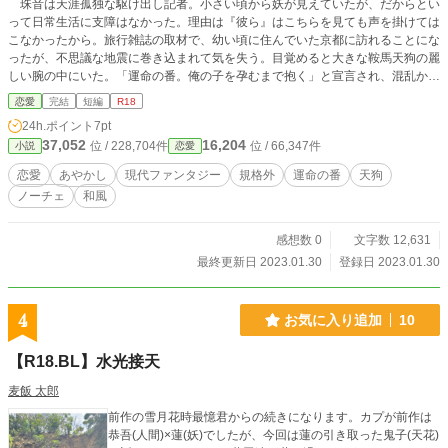
珠音は天涯孤独な駆け出し記者。小さい頃から妖が見えていたが、だからとい
って日常生活に支障はなかった。理由は『彼ら』はこちらを見ても声を掛けては
こなかったから。旅行雑誌の取材で、幼い頃に住んでいた京都に訪れることにな
ったが、不思議な地震に巻き込まれて気を失う。目覚めると大きな鞍馬天狗の麗
しい腕の中にいた。「運命の番。俺の子を孕むまで抱く」と宣言され、混乱から
逃げ出してしまう。しかし「異界」に攫われた珠音には、元の世界に帰る術はな
恋愛
完結
短編
R18
い。鞍馬天狗に捕まえられ、激しく抱かれることになってしまうのだった。
24h.ポイント
7pt
37,052
16,204
位 / 228,704件
位 / 66,347件
小説
恋愛
恋愛
あやかし
現代ファンタジー
規格外
運命の番
天狗
ノーチェ
和風
感想数 0
文字数 12,631
最終更新日 2023.01.30
登録日 2023.01.30
4
お気に入り追加
10
【R18.BL】水光接天
麦飯 太郎
前作の雪月花時最憶君からの続きになります。カプが前作は
恭吾(人間)×蓮(妖)でしたが、今回は蓮の引き取った鬼子(天花)