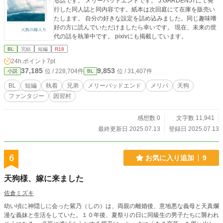
る話です。 メリーバッドエンドです。 J.GARDEN57にて発
行した同人誌と同内容です。紙本は次回庭にて在庫を販売い
たします。 自分の好きな設定を詰め込みました。同じ趣味嗜
好の方に読んでいただけましたら幸いです。 現在、未来の世
代の話を執筆中です。 pixivにも掲載しています。
BL
完結
短編
R18
24h.ポイント
7pt
37,185
9,853
位 / 228,704件
位 / 31,407件
小説
BL
BL
短編
執着
兄弟
メリーバッドエンド
メリバ
天狗
ファンタジー
因習村
感想数 0
文字数 11,941
最終更新日 2025.07.13
登録日 2025.07.13
6
お気に入り追加
9
天狗様、嫁に来ました
佐倉ミズキ
幼い頃に神隠しに会った紫乃（しの）は、両親の離婚後、意地悪な義母と天真爛
漫な義妹と生活をしていた。１０年後、夏祭りの日に同級生の男子たちに襲われ