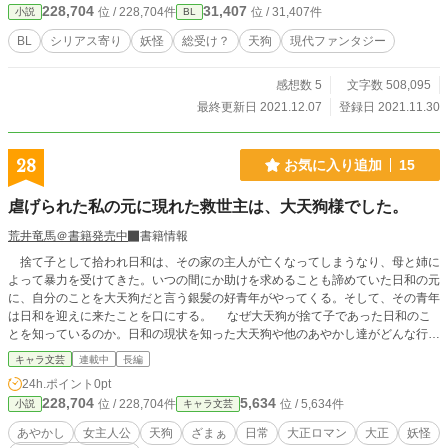
228,704
31,407
位 / 228,704件
位 / 31,407件
小説
BL
ベルス様にも掲載しています。 ※外部リンク登録しておりま
した作品ですが、こちらにも転載、以後同時連載とする事に
BL
シリアス寄り
妖怪
総受け？
天狗
現代ファンタジー
いたしました。 外部登録分は削除いたします。お気に入り
登録いただいていた方は、お手数ですがこちらにし直してい
感想数 5
文字数 508,095
ただけると幸いです。すみません、ありがとうございます。
表紙絵：桜桃 愛
最終更新日 2021.12.07
登録日 2021.11.30
28
お気に入り追加
15
虐げられた私の元に現れた救世主は、大天狗様でした。
荒井竜馬＠書籍発売中
書籍情報
捨て子として拾われ日和は、その家の主人が亡くなってしまうなり、母と姉に
よって暴力を受けてきた。いつの間にか助けを求めることも諦めていた日和の元
に、自分のことを大天狗だと言う銀髪の好青年がやってくる。そして、その青年
は日和を迎えに来たことを口にする。 なぜ大天狗が捨て子であった日和のこ
とを知っているのか。日和の現状を知った大天狗や他のあやかし達がどんな行動
をとるのか。 絶望からのシンデレラストーリーがここに開幕する。
キャラ文芸
連載中
長編
24h.ポイント
0pt
228,704
5,634
位 / 228,704件
位 / 5,634件
小説
キャラ文芸
あやかし
女主人公
天狗
ざまぁ
日常
大正ロマン
大正
妖怪