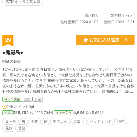
第7回キャラ文芸大賞
感想数 0
文字数 9,795
最終更新日 2024.01.03
登録日 2023.12.31
29
お気に入り追加
0
●鬼巌島●
喧騒の花婿
むかしむかし鬼ヶ島に 春日童子と焔夜叉という鬼が暮らしていた。 くすんだ青
髪、歪んだ小さな角という鬼として最低な外見を 持ち合わせた春日童子は神の
依頼を受けることができず 報酬も得ずに家族と暮らしていた。 一方、焔夜叉は
炎のような赤い髪、立派に伸びた2本の角という 鬼として最高の外見を持ち合わ
せ神の依頼を受け 報酬を得ながら1匹孤独に暮らしていた。 対照的な2匹は節分
祭で人界に赴き清めの豆によって 人間の邪気を吸う儀式で考えが交錯してい
キャラ文芸
完結
長編
く。 卑小な外見だが精神の強い春日童子 立派な外見で挫折を知らない焔夜叉 果
24h.ポイント
0pt
たして2匹の鬼としての矜持とは。 さらに神の眷属として産み落とされた聖なる
228,704
5,634
位 / 228,704件
位 / 5,634件
小説
キャラ文芸
人間に対抗し 鬼の存続を賭けて勝利することができるのか。 ※本編は八噺で終
わります。
鬼ヶ島
鬼
天狗
神
男主人公
仄暗い
バッドエンド
姉弟
兄妹
昔話