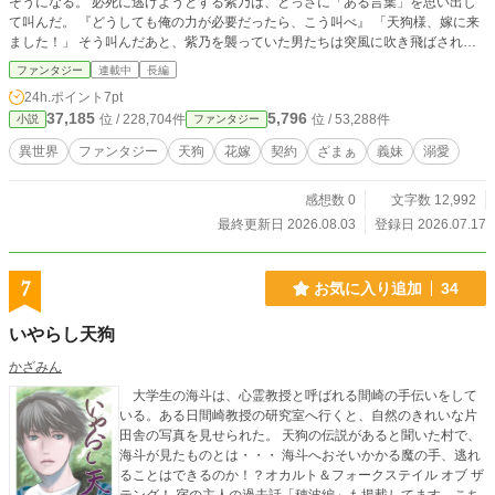
そうになる。 必死に逃げようとする紫乃は、とっさに「ある言葉」を思い出し
て叫んだ。 『どうしても俺の力が必要だったら、こう叫べ』 「天狗様、嫁に来
ました！」 そう叫んだあと、紫乃を襲っていた男たちは突風に吹き飛ばされ
る。 そして目の前にいたのは、背中から大きな翼を広げた黒髪の綺麗なだ男性
ファンタジー
連載中
長編
――玄夜だった。 「俺の名前は玄夜、天狗だ。俺を呼んだろう？ 契約が発動
24h.ポイント
7pt
した」 唖然とする紫乃に、玄夜はこう言った。 「お前はこれから俺の花嫁だ」
37,185
5,796
位 / 228,704件
位 / 53,288件
小説
ファンタジー
異世界
ファンタジー
天狗
花嫁
契約
ざまぁ
義妹
溺愛
感想数 0
文字数 12,992
最終更新日 2026.08.03
登録日 2026.07.17
7
お気に入り追加
34
いやらし天狗
かざみん
大学生の海斗は、心霊教授と呼ばれる間崎の手伝いをして
いる。ある日間崎教授の研究室へ行くと、自然のきれいな片
田舎の写真を見せられた。 天狗の伝説があると聞いた村で、
海斗が見たものとは・・・ 海斗へおそいかかる魔の手、逃れ
ることはできるのか！？オカルト＆フォークステイル オブ ザ