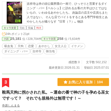
吉祥寺は井の頭公園界隈の一画で、ひっそりと営業するダイ
ニング・バー【ペルシュ】に訪れるお客の大半はひとではな
いもの、いわゆるあやかしたち。 勿論店の店主や店員もまた
人ではない。 そんな店でバイトをするとある専門学校生とあ
やかしたちが織りなす〝日常（？）〟物語
キャラ文芸
完結
長編
R15
24h.ポイント
21pt
25,181
258
位 / 228,704件
位 / 5,634件
小説
キャラ文芸
吸血鬼
天狗
恋愛
あやかし
女主人公
イケメン
ダイニング・バー
吉祥寺
御当地
感想数 0
文字数 502,152
最終更新日 2026.01.31
登録日 2025.07.01
3
お気に入り追加
104
鞍馬天狗に拐かされた私。～運命の番で神の子を孕める巫女
ですって？ それでも規格外は無理です！～
寺原しんまる