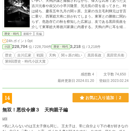
い争い、天狗評議と揶揄されながら、偉大な武将であった父
吉川元春や叔父の小早川隆景、兄元長の背を追ってきた。時
は経ち、慶長五年九月の関ヶ原。主家の当主毛利輝元は甘言
に乗り、西軍総大将に担がれてしまう。東軍との勝敗に関わ
らず、危急存亡の秋を察知した広家は、友である黒田長政を
介して東軍総大将徳川家康に内通する。天狗の声に耳を傾け
ながら、主家の存亡をかけ、不義内通の誹りを恐れず、主家
歴史・時代
連載中
長編
の命運を一身に背負う。
24h.ポイント
0pt
228,704
3,218
位 / 228,704件
位 / 3,218件
小説
歴史・時代
歴史
吉川広家
戦国
天狗
関ヶ原の戦い
黒田長政
黒田官兵衛
第9回歴史・時代小説大賞
感想数 4
文字数 74,650
最終更新日 2024.01.20
登録日 2023.02.24
14
お気に入り追加
2
無双！悪役令嬢３ 天狗親子編
uni
>気に入らないのは王太子側も同じ。 王太子は、常に自分より下の者が好きなの