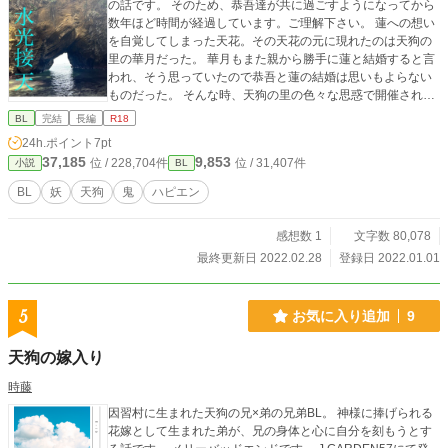
の話です。 そのため、恭吾達が共に過ごすようになってから
数年ほど時間が経過しています。ご理解下さい。 蓮への想い
を自覚してしまった天花。その天花の元に現れたのは天狗の
里の華月だった。 華月もまた親から勝手に蓮と結婚すると言
われ、そう思っていたので恭吾と蓮の結婚は思いもよらない
ものだった。 そんな時、天狗の里の色々な思惑で開催された
修練に天花が参加することになった。 二人が少しずつ心を通
BL
完結
長編
R18
わせ、その先に待っていたのは……。 しばらくはR指定ない
24h.ポイント
7pt
ですが、後半にR18しーんがあります。 R指定部分には*マー
37,185
9,853
位 / 228,704件
位 / 31,407件
小説
BL
クを付けます！ 安定のハッピーエンドです。 連載しばらく続
きますが、お付き合い頂ければ幸いです( ¨̮ )
BL
妖
天狗
鬼
ハピエン
感想数 1
文字数 80,078
最終更新日 2022.02.28
登録日 2022.01.01
5
お気に入り追加
9
天狗の嫁入り
時藤
因習村に生まれた天狗の兄×弟の兄弟BL。 神様に捧げられる
花嫁として生まれた弟が、兄の身体と心に自分を刻もうとす