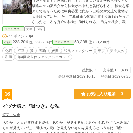
猫だと訴えても家族に信じてもらえないまま学校へ行くと幼
馴染みの内藤秀介から彼女が出来たと告げられる。 彼女を紹
介してもらうために中央公園に向かうと桜の木の上で化物が
人を喰っていた。 そして孝司達も化物に捕まり喰われそうに
なったところを秀介の彼女に助けられる。 秀介の彼女、武蔵
野綾は孝司と同い年くらいに見えた。 だが綾は10年前に失踪
ファンタジー
完結
長編
した孝司の祖母だと告げられる。 化猫は家に住み着いてしま
24h.ポイント
0pt
い、家族がいつ食い殺されるかと気が気ではない。 そして秀
228,704
53,288
位 / 228,704件
位 / 53,288件
小説
ファンタジー
介の彼女・武蔵野綾は自分の祖母だと言っているが事実なの
だろうか？ カクヨム、小説家になろう、noteにも同じものを
化猫
河童
狐
天狗
妖怪
和風ファンタジー
東京
男主人公
投稿しています。 カクヨム、noteは1章1話、小説家になろう
和風
第4回次世代ファンタジーカップ
はここと同じく細切れ版です。
感想数 0
文字数 111,408
最終更新日 2023.10.15
登録日 2023.08.29
16
お気に入り追加
3
イヅナ様と『嘘つき』な私
渡辺 佐倉
あやかしと人が共存する現代、あやかしが見える紬はあやかし以外にも不思議な
ものが見えていた。 周りの人間には見えないものを見えるという紬は『嘘つ