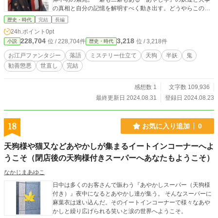
の真相と自分の記憶を解明すべく動き出す。どうやらこの件
には、火事に遭った里山と隣接する芽吹村を再建すると名乗
歴史・時代
完結
長編
り出た札差・近江屋佐平次が関わっているようで―――。妖
24h.ポイント
0pt
怪と人が交わる江戸、人の世で生きる妖が事件を解き明かす
228,704
3,218
位 / 228,704件
位 / 3,218件
小説
歴史・時代
怪奇譚。
お江戸ファンタジー
落語
ミステリー仕立て
天狗
半妖
鬼
勧善懲悪
世直し
完結
感想数 1
文字数 109,936
最終更新日 2024.08.31
登録日 2024.08.23
18
お気に入り追加
0
天狗様や猫又などあやかしが集まるイートインコーナーへよ
うこそ（閉店後の天狗様付きスーパーへあなたもようこそ）
なかじまあゆこ
日中は多くのお客さんで賑わう『あやかしスーパー（天狗様
付き）』夜中になるとあやかし達が集う。 そんなスーパーに
麻葉衣は迷い込んだ。そのイートインコーナーで様々なあや
かしと繰り広げられる笑いと涙の世界へようこそ。