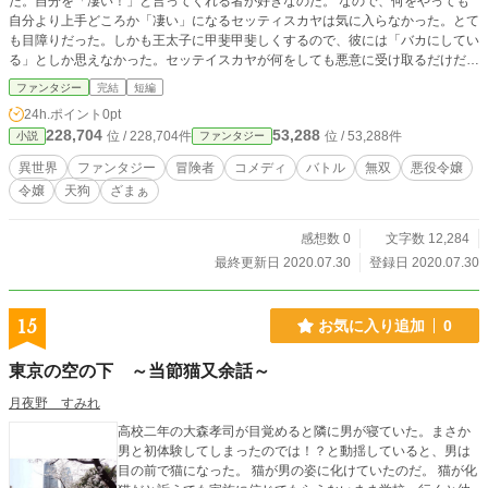
だ。自分を「凄い！」と言ってくれる者が好きなのだ。 なので、何をやっても
自分より上手どころか「凄い」になるセッティスカヤは気に入らなかった。とて
も目障りだった。しかも王太子に甲斐甲斐しくするので、彼には「バカにしてい
る」としか思えなかった。セッテイスカヤが何をしても悪意に受け取るだけだっ
た。 >移動は人気のある場所、村や町を避けた。人との接触は、今回は無用なも
ファンタジー
完結
短編
のだった。 「帰還」が第一目標だが、「訓練」も重要なので、さほど重要では
24h.ポイント
0pt
ない「時間」を消費し、訓練に充てることにしていた。 >「聞け！！小物の盗人
228,704
53,288
位 / 228,704件
位 / 53,288件
小説
ファンタジー
モブ共！！お前らはもう終わりだ。この私、 セッティスカヤ・タバカールダ・
ゴーロ・アクヤクノーが、始祖ゴーロに代わり、お前らを成敗する。 投降も許
異世界
ファンタジー
冒険者
コメディ
バトル
無双
悪役令嬢
さん。潔く死ね！」
令嬢
天狗
ざまぁ
感想数 0
文字数 12,284
最終更新日 2020.07.30
登録日 2020.07.30
15
お気に入り追加
0
東京の空の下 ～当節猫又余話～
月夜野 すみれ
高校二年の大森孝司が目覚めると隣に男が寝ていた。まさか
男と初体験してしまったのでは！？と動揺していると、男は
目の前で猫になった。 猫が男の姿に化けていたのだ。 猫が化