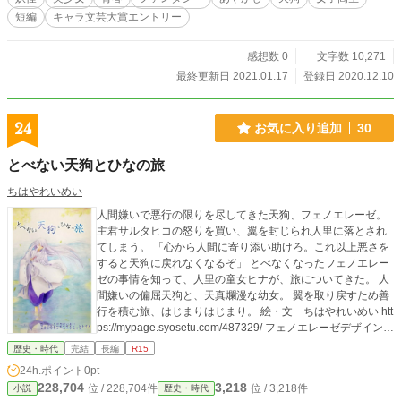
短編
キャラ文芸大賞エントリー
感想数 0
文字数 10,271
最終更新日 2021.01.17
登録日 2020.12.10
24
お気に入り追加
30
とべない天狗とひなの旅
ちはやれいめい
人間嫌いで悪行の限りを尽してきた天狗、フェノエレーゼ。
主君サルタヒコの怒りを買い、翼を封じられ人里に落とされ
てしまう。 「心から人間に寄り添い助けろ。これ以上悪さを
すると天狗に戻れなくなるぞ」 とべなくなったフェノエレー
ゼの事情を知って、人里の童女ヒナが、旅についてきた。 人
間嫌いの偏屈天狗と、天真爛漫な幼女。 翼を取り戻すため善
行を積む旅、はじまりはじまり。 絵・文 ちはやれいめい htt
ps://mypage.syosetu.com/487329/ フェノエレーゼデザイン
トトさん https://mypage.syosetu.com/432625/
歴史・時代
完結
長編
R15
24h.ポイント
0pt
228,704
3,218
位 / 228,704件
位 / 3,218件
小説
歴史・時代