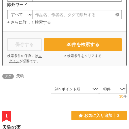
除外ワード
+ さらに詳しく検索する
保存する
30
件を検索する
検索条件の保存には
ロ
× 検索条件をクリアする
グイン
が必要です。
天狗
タグ
30
件
1
お気に入り追加
2
天狗の盃