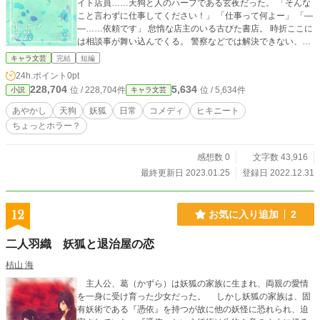
イト店員……天狗と人のハーフである玄夜だった。 「そんな
こと言わずに仕事してください！」 「仕事って何よー」 「―
―……依頼です」 怠惰な店主のいる古びた書店。 時折ここに
は相談事が舞い込んでくる。 警察などでは解決できない、少
し不可思議な相談事が。 普段は寝てばかりの怠惰な陽子が
キャラ文芸
完結
短編
渋々でも『仕事』をする時。 そこには確かに救われる『何
24h.ポイント
0pt
か』があった。 とある街の片隅に住まう、人ならざる者達が
228,704
5,634
位 / 228,704件
位 / 5,634件
小説
キャラ文芸
人やそれ以外所以の少し不思議を解決したりしなかったりす
る短編連作。 ……になる予定です。 怠惰な妖狐と勤勉な天狗
あやかし
天狗
妖狐
日常
コメディ
ヒキニート
（と人とのハーフ）の騒がしかったりそうじゃなかったりす
ちょっとホラー？
る日常を、よろしれば少しだけ、覗いていってみませんか？
>>すごく中途半端ですけど、ちょっと続きを書くのがしんど
くなってきたので2話まででいったん完結にさせて頂きまし
感想数 0
文字数 43,916
た。未完です。
最終更新日 2023.01.25
登録日 2022.12.31
12
お気に入り追加
2
二人羽織 妖狐と退治屋の恋
桔山 海
主人公、葛（かずら）は妖狐の家族に生まれ、両親の愛情
を一身に受け育った少女だった。 しかし妖狐の家族は、固
有妖術である『憑依』を持つが故に他の妖怪に恐れられ、迫