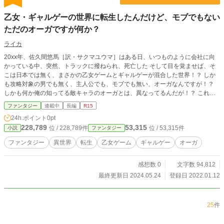
乙女・ギャルゲーの世界に転生したんだけど、モブでもない
ただのオーガですが何か？
ライカ
20xx年、佐久間悠馬［訳・サクマユウマ］はある日、いつものように会社に向
かっている中、突然、トラックに撥ねられ、死亡した そして目を覚ませば、そ
こは日本では無く、まさかの乙女ゲームとギャルゲーが混合した世界！？ しか
も攻略対象の男でも無く、主人公でも、モブでも無い、オーガなんですが！？
しかも何か俺の知ってる敵キャラのオーガとは、異なってるんだが！？ これは
そんなただの青年がオーガになった物語だ
ファンタジー
連載中
長編
R15
24h.ポイント
0pt
228,789
53,315
位 / 228,789件
位 / 53,315件
小説
ファンタジー
ファンタジー
異世界
転生
乙女ゲーム
ギャルゲー
オーガ
感想数 0
文字数 94,812
最終更新日 2024.05.24
登録日 2022.01.12
25
件