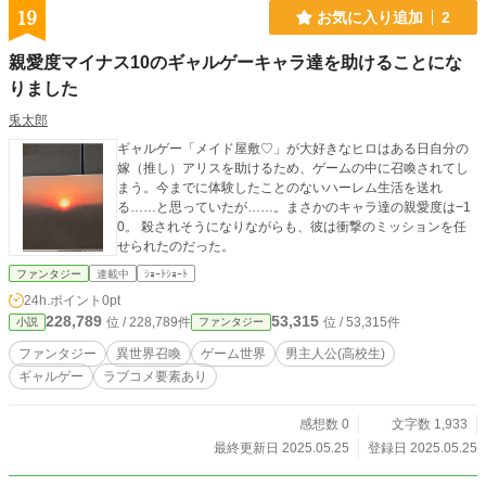
た俺が、なぜかモテてしまう話。」開幕‼️‼️
19
お気に入り追加
2
親愛度マイナス10のギャルゲーキャラ達を助けることにな
りました
兎太郎
ギャルゲー「メイド屋敷♡」が大好きなヒロはある日自分の
嫁（推し）アリスを助けるため、ゲームの中に召喚されてし
まう。今までに体験したことのないハーレム生活を送れ
る……と思っていたが……。まさかのキャラ達の親愛度は−1
0。 殺されそうになりながらも、彼は衝撃のミッションを任
せられたのだった。
ファンタジー
連載中
ｼｮｰﾄｼｮｰﾄ
24h.ポイント
0pt
228,789
53,315
位 / 228,789件
位 / 53,315件
小説
ファンタジー
ファンタジー
異世界召喚
ゲーム世界
男主人公(高校生)
ギャルゲー
ラブコメ要素あり
感想数 0
文字数 1,933
最終更新日 2025.05.25
登録日 2025.05.25