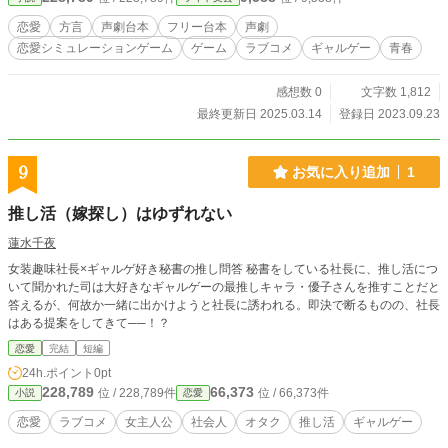
め、手紙の差出人であるその少女を探す旅に出るイメージ。 ○夏 〜夜空のカラ
ーパレット〜 本当は夏が一作目なのですが、四季で揃えたかったため別アプリ
恋愛
方言
声劇台本
フリー台本
声劇
に載せているものからタイトルと内容を変更して載せています。 幼い頃に少女
恋愛シミュレーションゲーム
ゲーム
ラブコメ
ギャルゲー
青春
と交わした約束を叶えるため、夏祭りの日に手紙の差出人である少女に会いに行
くイメージ。 ○春(ホラー) 〜深淵に沈んだ闇よりも稠密な〜 幼い頃、満開の桜の
木の下で少女と交わした約束。それを果たすため、手紙を頼りに旅に出た話。は
感想数 0
文字数 1,812
たして約束とはなんだったのか…ご想像にお任せします。 二つ王道が来たの
最終更新日 2025.03.14
登録日 2023.09.23
で、次はホラーかなと。普通に読むとホラーでもなんでもないような。。。BG
Mありきかもです。 ○秋(たぶんラスト) 〜移ろいゆく時間はセピア色に〜 旅の最
後。 幼い頃に小さな女の子と過ごした思い出と、その子(手紙の差出人)を探して
9
お気に入り追加
1
旅した大学生の頃のことが、思い出に変わる。 でも、心の中で、セピア色に変
わる年月が経とうとも、その思い出はずっと輝いてる。 ゲームとしては一人の
推し活（嫁探し）はゆずれない
女の子とくっついてるんだと思いますが、あくまでCM風なので… 他の女の子た
ちも登場してほしいわけです。一人一人、お礼を言ってくれるイメージです。
蓮水千夜
楽しんでくださるとうれしいです。 夏(天空のカラーキャンバス)は別のアプリに
女装趣味社長×ギャルゲ好き秘書の推し問答 秘書をしている社長に、推し活につ
載っていますが、シリーズで揃えたかったので、タイトルと内容を変更して載せ
いて聞かれた司は大好きなギャルゲーの最推しキャラ・優子さんを推すことだと
ています。 動画・音声投稿サイトに使用する場合は、使用許可は不要ですが一
答えるが、何故か一緒に出かけようと社長に誘われる。即決で断るものの、社長
言いただけると嬉しいです。 非常に喜びます。 自作発言、転載はご遠慮くださ
はある提案をしてきて──！？
い。 著作権は放棄しておりません。 使用の際は作者名を記載してください。
恋愛
完結
短編
24h.ポイント
0pt
228,789
66,373
位 / 228,789件
位 / 66,373件
小説
恋愛
恋愛
ラブコメ
女主人公
社会人
オタク
推し活
ギャルゲー