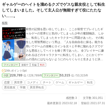
ギャルゲーのヘイトを溜めるクズでゲスな親友役として転生
してしまいました。そして主人公が無能すぎて役にたたな
い……。
桜祭
前世の記憶を思い出してしまい、ここが前世でプレイしたギ
ャルゲーの世界だと気付いてしまった少年の奮闘物語。 しか
し、転生してしまったキャラクターに問題があった。 その転
生した明智秀頼という男は、『人を自由自在に操る』能力を
用いてゲームの攻略ヒロインを次々と不幸に陥れるクズでゲ
スな悪役としてヘイトを稼ぐ男であった。 全プレイヤーに嫌
われるほどのキャラクターに転生してしまい、とにかくゲー
ムの流れにはならないようにのらりくらりと生きようと決意
するのだが……。 いつでもトラブルがエンカウント物語の開
ファンタジー
連載中
長編
R15
幕です。 カクヨム様にて、総合部門日間３位の快挙を達成し
24h.ポイント
0pt
ました！
228,789
53,315
位 / 228,789件
位 / 53,315件
小説
ファンタジー
恋愛
異世界
コメディ
チート
ゲーム
ギャルゲー
転生
悪役親友
学園
異世界転生
感想数 3
文字数 301,051
最終更新日 2023.02.18
登録日 2021.07.31