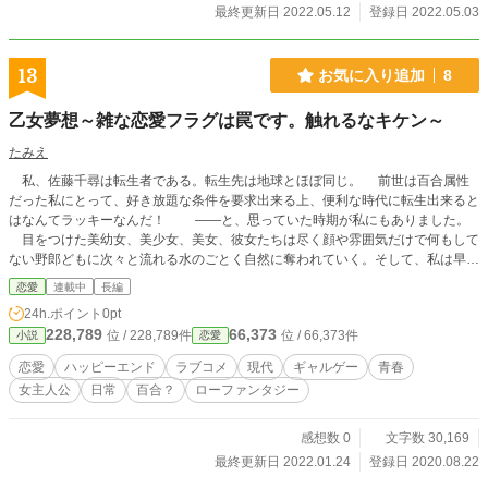
最終更新日 2022.05.12
登録日 2022.05.03
13
お気に入り追加
8
乙女夢想～雑な恋愛フラグは罠です。触れるなキケン～
たみえ
私、佐藤千尋は転生者である。転生先は地球とほぼ同じ。 前世は百合属性
だった私にとって、好き放題な条件を要求出来る上、便利な時代に転生出来ると
はなんてラッキーなんだ！ ――と、思っていた時期が私にもありました。
目をつけた美幼女、美少女、美女、彼女たちは尽く顔や雰囲気だけで何もして
ない野郎どもに次々と流れる水のごとく自然に奪われていく。そして、私は早々
に転生した世界の真理を悟った――。 「――ただのハーレム系ギャルゲーじゃ
恋愛
連載中
長編
ねーかこんちくしょおおおおおおおおー！」 なんか、思ってたのと違う。 ※
24h.ポイント
0pt
基本なろうで投稿してますが、読者の反応欲しさにこっちにも投稿しようと思
228,789
66,373
位 / 228,789件
位 / 66,373件
小説
恋愛
い、手を出します（切実 ※感想や評価が貰えると励みになります(>_<)面白い作
品作りの為、是非よろしくお願いします。
恋愛
ハッピーエンド
ラブコメ
現代
ギャルゲー
青春
女主人公
日常
百合？
ローファンタジー
感想数 0
文字数 30,169
最終更新日 2022.01.24
登録日 2020.08.22