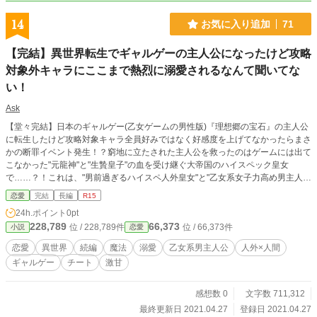
14
お気に入り追加
71
【完結】異世界転生でギャルゲーの主人公になったけど攻略
対象外キャラにここまで熱烈に溺愛されるなんて聞いてな
い！
Ask
【堂々完結】日本のギャルゲー(乙女ゲームの男性版)『理想郷の宝石』の主人公
に転生したけど攻略対象キャラ全員好みではなく好感度を上げてなかったらまさ
かの断罪イベント発生！？窮地に立たされた主人公を救ったのはゲームには出て
こなかった"元龍神"と"生贄皇子"の血を受け継ぐ大帝国のハイスペック皇女
で……？！これは、"男前過ぎるハイスペ人外皇女"と"乙女系女子力高め男主人
公"がお互いを溺愛しまくる話です※前作の登場人物、過去の話も出ますので宜
恋愛
完結
長編
R15
しければ見てください※前作とは作風一気に変わります※小説家になろう様でも
24h.ポイント
0pt
投稿しています※ 第1部→【完結】転生したらヒロインでも悪役令嬢でもなく世
228,789
66,373
位 / 228,789件
位 / 66,373件
小説
恋愛
界征服してる龍神の後継者だったのでこの世界の常識をぶっ壊してみようと思い
ます！
恋愛
異世界
続編
魔法
溺愛
乙女系男主人公
人外×人間
ギャルゲー
チート
激甘
感想数 0
文字数 711,312
最終更新日 2021.04.27
登録日 2021.04.27