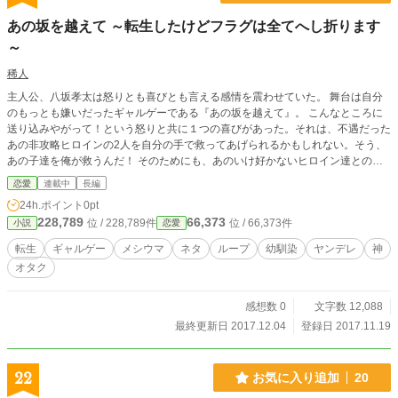
あの坂を越えて ～転生したけどフラグは全てへし折ります
～
稀人
主人公、八坂孝太は怒りとも喜びとも言える感情を震わせていた。 舞台は自分
のもっとも嫌いだったギャルゲーである『あの坂を越えて』。 こんなところに
送り込みやがって！という怒りと共に１つの喜びがあった。それは、不遇だった
あの非攻略ヒロインの2人を自分の手で救ってあげられるかもしれない。そう、
あの子達を俺が救うんだ！ そのためにも、あのいけ好かないヒロイン達とのフ
ラグは全てへし折って粉々に打ち砕いてやる！ そう誓ったオタクの話。 注意 メ
恋愛
連載中
長編
タなネタが入ったりフラグをへし折るための過激な発言が入ったりする可能性が
24h.ポイント
0pt
あります。苦手な方はご注意ください。
228,789
66,373
位 / 228,789件
位 / 66,373件
小説
恋愛
転生
ギャルゲー
メシウマ
ネタ
ループ
幼馴染
ヤンデレ
神
オタク
感想数 0
文字数 12,088
最終更新日 2017.12.04
登録日 2017.11.19
22
お気に入り追加
20