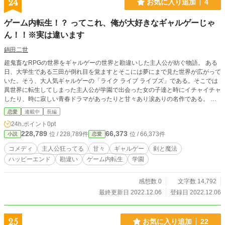
24
お気に入り追加
4
ゲーム内転生！？ ってこれ、俺が大好きなギャルゲーじゃ
ん！！※実は違います
鍋田二世
超鬼畜なRPGの世界をギャルゲーの世界と勘違いした主人公が紡ぐ物語。 ある
日、大学生である三田が倒れ目を覚ますとそこには夢にまで見た世界が広がって
いた。そう、大人気ギャルゲーの「ライク ライブ ライブズ」である。そこでは
異世界に転生してしまった主人公が学園で出会った女の子達と時にイチャイチャ
したり、時に寂しい青春ドラマがあったりと甘々あり涙ありの名作である。 と
三田はこの世界を「ライク ライブ ライブズ」だと思っているが……実はこの世
恋愛
連載中
長編
界は「ライク ライブ ライブズ」のスピンオフ作品で同時にクソゲーとも言われ
24h.ポイント
0pt
る「NOT ライク ライブ ライブズ」であった。 鬼畜クソゲーとも言われるこの
228,789
66,373
位 / 228,789件
位 / 66,373件
小説
恋愛
ゲームはキャラクターこそ「ライク ライブ ライブズ」ではあるが世界感は全く
異なり、魔法や剣を交えた異世界ファンタジーゲームである。 少しでも選択を
コメディ
主人公狂ってる
甘々
ギャルゲー
剣と魔法
間違えるとすぐ死ぬ！ と大評判のこの世界で勘違いをした主人公はギャルゲー
ハッピーエンド
勘違い
ゲーム内転生
学園
を楽しもうとするが……？
感想数 0
文字数 14,792
最終更新日 2022.12.06
登録日 2022.12.06
25
お気に入り追加
22