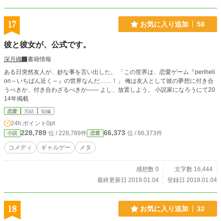
17
お気に入り追加
58
彼と彼女が、公式です。
深月織
書籍情報
ある日突然友人が、妙な事を言い出した。 「この世界は、恋愛ゲーム『periheli
on～いちばん近く～』の世界なんだ……！」 俺は友人として彼の夢想に付き合
うべきか、付き合わざるべきか―― よし、放置しよう。 小説家になろうにて20
14年掲載
恋愛
完結
短編
24h.ポイント
0pt
228,789
66,373
位 / 228,789件
位 / 66,373件
小説
恋愛
コメディ
ギャルゲー
メタ
感想数 0
文字数 16,444
最終更新日 2019.01.04
登録日 2019.01.04
18
お気に入り追加
32