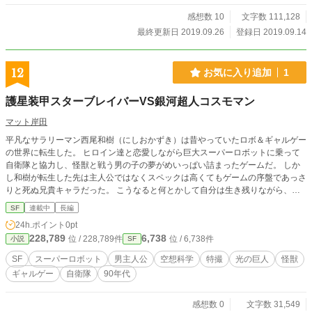
ます。 ひとまずアルファポリス版は完結です！ なろう版の方
では来月10月から2章突入です！
感想数 10
文字数 111,128
最終更新日 2019.09.26
登録日 2019.09.14
12
お気に入り追加
1
護星装甲スターブレイバーVS銀河超人コスモマン
マット岸田
平凡なサラリーマン西尾和樹（にしおかずき）は昔やっていたロボ＆ギャルゲー
の世界に転生した。 ヒロイン達と恋愛しながら巨大スーパーロボットに乗って
自衛隊と協力し、怪獣と戦う男の子の夢がめいっぱい詰まったゲームだ。 しか
し和樹が転生した先は主人公ではなくスペックは高くてもゲームの序盤であっさ
りと死ぬ兄貴キャラだった。 こうなると何とかして自分は生き残りながら、主
人公である弟を原作通りロボットに乗せて次々やってくる怪獣達と戦わせなくて
SF
連載中
長編
はいけない。 そう思っていたのだが何だか序盤から知っているゲーム展開とは
24h.ポイント
0pt
少し違う事になっている。 いや？このタイミングで出てくるはずがない怪獣が
228,789
6,738
位 / 228,789件
位 / 6,738件
小説
SF
出て来てるんだけど？どう考えても勝てそうにないんだけど？ そして…… 「こ
の星を侵略者達から守るために私に君の体を貸して欲しい。代わりに君に私の命
SF
スーパーロボット
男主人公
空想科学
特撮
光の巨人
怪獣
を上げよう」 いやお前誰だよ！そう言うゲームじゃなかっただろこれ！？
ギャルゲー
自衛隊
90年代
結局死んじゃったからその話乗るしか無いんだけどさ！ 巨大スーパーロボット
と光の巨人の空想科学特撮物語
感想数 0
文字数 31,549