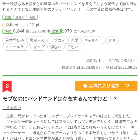
数十種類もある親友との濃厚ホモバッドエンドを迎えてしまう現代まで語り継が
れるとんでもない攻略不能のクソゲーだった！ 元の世界に帰る条件は何でも
いいからエンディングを迎えること。すなわちバッドエンドでもOKというわけ
恋愛
連載中
長編
だがホモエンドだけは絶対に嫌だ！ これは、役に立たないサポートキャラと
24h.ポイント
221pt
共に迫りくるバグを避けつつ主人公と適度な距離を取った上で、誰でもいいから
6,244
2,970
位 / 228,789件
位 / 66,373件
小説
恋愛
ヒロインとくっつける。そんなミッションをノーマルな俺が嘆き疲弊しながらこ
なしていく悲しい物語である。 ※小説家になろう様、カクヨム様にも掲載させ
異世界転移
男主人公
ラブコメ
恋愛
ギャルゲー
青春
ていただいています。
スクールラブ
ギャグ
切ない
片思い
感想数 1
文字数 240,139
最終更新日 2026.08.07
登録日 2021.09.18
3
お気に入り追加
13
モブなのにバッドエンドは存在するんですけど！？
こうやさい
生前、兄がやっていたギャルゲーにプレイヤーキャラの妹として転生した。
ギャルゲーの妹キャラにしてはブラコンでもツンデレでもなく、ほぼモブなの
は幸いだけど……とあるバッドエンドには巻き込まれちゃうんだけど！？ ギ
ャルゲーかー……考えたら乙女ゲームよりやってる本数多くないか？（笑） あ
れとかはバッドエンドで世界が滅んだがな（爆）。 存在知ってるとかだとも