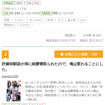
お話です。 主人公君に関しては…よりどりみどり、選び放題ですし…周りの子
大衆娯楽
連載中
長編
R18
達が、他の男達に走っても、構いませんよね？ 目指すは、誰も不幸にならな
24h.ポイント
7pt
い、エッチなハッピーライフ！！ まったり更新、進行ですが、気長に隙間時間
37,143
789
位 / 228,789件
位 / 6,072件
小説
大衆娯楽
に読んでいただければ、幸いです。 ※タイトルに、サブタイトルを追加しまし
た。 ※プロローグの部分は、随時追加します。 9/30 プロローグ 留学生編6 を
日常
コメディ
ギャルゲー
NTR
モブ
美少女
エロ
追加しました。
男性向け
エロゲー
感想数 0
文字数 96,504
最終更新日 2024.07.05
登録日 2022.04.27
5
お気に入り追加
165
許嫁幼馴染が弟に純愛寝取られたので、俺は変わることにし
た。
wakaba1890
せっかくギャルゲー世界に転生したが、転生先は主人公の出
来損ないの兄 海道清澄というモブだった。 そして、高校一年
の夏休み初日、目の前で、許嫁を純愛寝取られされた俺は、
今はもう居ない海道清澄というモブの無念を晴らすために前
へ進む話。