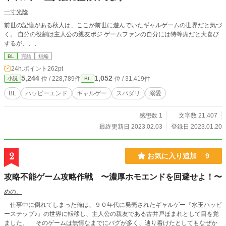
一寸光陰
前世の記憶がある秋人は、ここが前世に遊んでいたギャルゲームの世界だと気づ
く。 自分の役割は主人公の親友ポジ ゲームファンの自分には特等席だと大喜び
するが、、、
BL
完結
短編
24h.ポイント
262pt
5,244
1,052
位 / 228,789件
位 / 31,419件
小説
BL
BL
ハッピーエンド
ギャルゲー
スパダリ
溺愛
感想数 1
文字数 21,407
最終更新日 2023.02.03
登録日 2023.01.20
2
お気に入り追加
9
攻略不能ゲーム攻略作戦 〜濃厚ホモエンドを回避せよ！〜
めの。
仕事中に倒れてしまった俺は、９０年代に発売されたギャルゲー『水玉ハッピ
ーステップ♪』の世界に転移し、主人公の親友である古井戸ほまれとして目を覚
ました。 そのゲームは無情なまでにバグが多く、辿り着けたとしてもなぜか