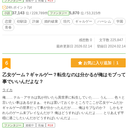
ファンタジー
連載中
長編
R15
24h.ポイント
7pt
37,143
5,870
位 / 228,789件
位 / 53,315件
小説
ファンタジー
恋愛
幼馴染
許嫁
婚約破棄
現代
ギャルゲー
ハーレム
学園
青春
感想数 0
文字数 225,847
最終更新日 2026.02.14
登録日 2024.02.14
6
お気に入り追加
1
乙女ゲーム？ギャルゲー？転生なのは分かるが俺はモブって
事でいいんだよな？
ライカ
俺…… テル・アサカは気が付いたら異世界に転生していた…… うん…… 色々と
言いたい事はあるがまぁ、それは置いておくか ところでここが乙女ゲームだか
ギャルゲーの世界だって事が分かったんだが…… 俺はモブなのか？ しかもそ
れらのゲーム未プレイなんだが？ 俺はどうすればいいんだよ…… とりあえず平
穏に過ごしたいんだがどうすればいいんだよ……
ファンタジー
連載中
長編
R18