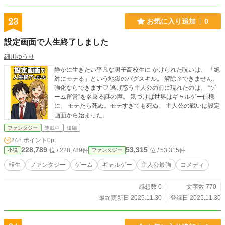
23
お気に入り追加
0
設定画面で人生終了しました
細川ゆうり
静かに生きたい平凡な男子高校生に かけられた呪いは、 「絶
対にモテる」という地獄のバグスキル。 解除？できません。
強化ならできます♡ 逃げ惑う主人公の前に現れたのは、 “ゲ
ーム運営”を名乗る謎の声。 気づけば世界はギャルゲー仕様
に。 モテたら死ぬ。モテすぎても死ぬ。 主人公の戦いは設定
画面から始まった。
ファンタジー
連載中
短編
24h.ポイント
0pt
228,789
53,315
位 / 228,789件
位 / 53,315件
小説
ファンタジー
転生
ファンタジー
ゲーム
ギャルゲー
主人公最強
コメディ
感想数 0
文字数 770
最終更新日 2025.11.30
登録日 2025.11.30