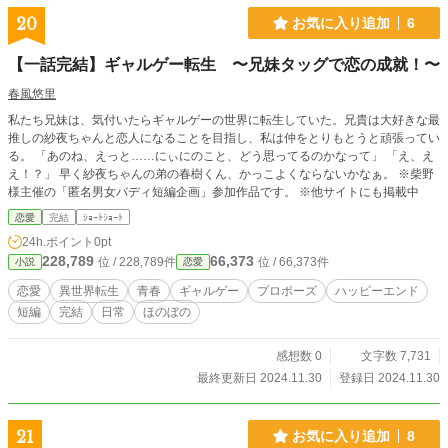
20
お気に入り追加
6
【一話完結】ギャルゲー転生 〜兄妹タッグで恋の成就！〜
春風悠里
私たち兄妹は、気付いたらギャルゲーの世界に転生していた。兄貴は大好きな最
推しの紗夜ちゃんと恋人になることを目指し、私は仲をとりもとうと頑張ってい
る。 「あのね、えっと……にぃにのこと、どう思ってるのかなって」 「え、え
え！？」 早く紗夜ちゃんの弟の春樹くん、かっこよくならないかなぁ。 ※柴野
様主催の「匿名男女バディ短編企画」参加作品です。 ※他サイトにも掲載中
恋愛
完結
ｼｮｰﾄｼｮｰﾄ
24h.ポイント
0pt
228,789
66,373
位 / 228,789件
位 / 66,373件
小説
恋愛
恋愛
異世界転生
青春
ギャルゲー
プロポーズ
ハッピーエンド
短編
完結
日常
ほのぼの
感想数 0
文字数 7,731
最終更新日 2024.11.30
登録日 2024.11.30
21
お気に入り追加
8