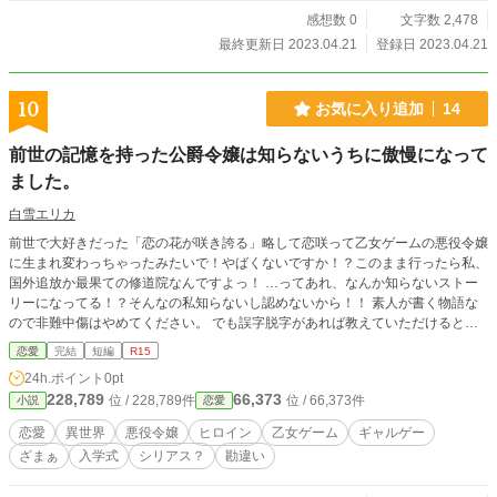
感想数 0
文字数 2,478
最終更新日 2023.04.21
登録日 2023.04.21
10
お気に入り追加
14
前世の記憶を持った公爵令嬢は知らないうちに傲慢になって
ました。
白雪エリカ
前世で大好きだった「恋の花が咲き誇る」略して恋咲って乙女ゲームの悪役令嬢
に生まれ変わっちゃったみたいで！やばくないですか！？このまま行ったら私、
国外追放か最果ての修道院なんですよっ！ …ってあれ、なんか知らないストー
リーになってる！？そんなの私知らないし認めないから！！ 素人が書く物語な
ので非難中傷はやめてください。 でも誤字脱字があれば教えていただけると幸
いです。
恋愛
完結
短編
R15
24h.ポイント
0pt
228,789
66,373
位 / 228,789件
位 / 66,373件
小説
恋愛
恋愛
異世界
悪役令嬢
ヒロイン
乙女ゲーム
ギャルゲー
ざまぁ
入学式
シリアス？
勘違い