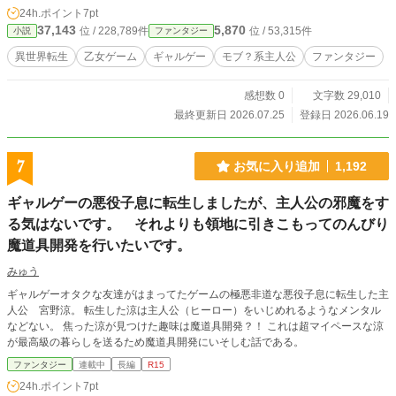
24h.ポイント
7pt
37,143
5,870
位 / 228,789件
位 / 53,315件
小説
ファンタジー
異世界転生
乙女ゲーム
ギャルゲー
モブ？系主人公
ファンタジー
感想数 0
文字数 29,010
最終更新日 2026.07.25
登録日 2026.06.19
7
お気に入り追加
1,192
ギャルゲーの悪役子息に転生しましたが、主人公の邪魔をす
る気はないです。 それよりも領地に引きこもってのんびり
魔道具開発を行いたいです。
みゅう
ギャルゲーオタクな友達がはまってたゲームの極悪非道な悪役子息に転生した主
人公 宮野涼。 転生した涼は主人公（ヒーロー）をいじめれるようなメンタル
などない。 焦った涼が見つけた趣味は魔道具開発？！ これは超マイペースな涼
が最高級の暮らしを送るため魔道具開発にいそしむ話である。
ファンタジー
連載中
長編
R15
24h.ポイント
7pt