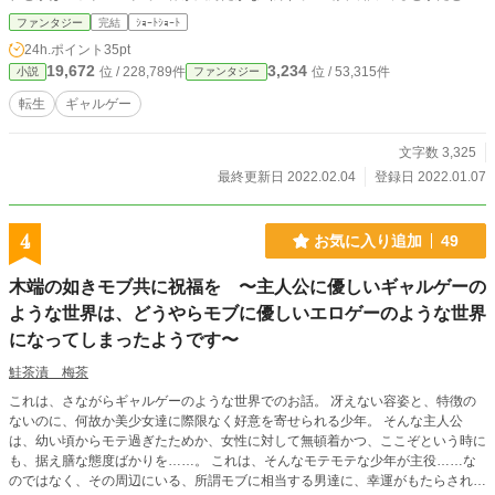
っと多い。アニメ化とか乙女ゲームより多かったからなぁ、エロをなくしたエロ
ファンタジー
完結
ｼｮｰﾄｼｮｰﾄ
ゲーとかも。 『なにゆえ～』予約した後に指を切りましてねー……うっかり
24h.ポイント
35pt
するとまだ地味に痛む。傷は塞がってるんだけど爪まで切り目入ったからねー、
19,672
3,234
位 / 228,789件
位 / 53,315件
小説
ファンタジー
爪が押さえるはずの力が妙なとこ行くんだわ。 つーわけで来週はたぶんサボ
る、いやうん治ってるとは思うんだけど。 続きは前編の需要の少なさから判
転生
ギャルゲー
断して予約を取り消しました。今後投稿作業が出来ない時等用に待機させます。
よって追加日時は未定です。詳しくは近況ボード(https://www.alphapolis.co.jp/di
文字数 3,325
ary/view/96929)で。 ただいま諸事情で出すべきか否か微妙なので棚上げして
たのとか自サイトの方に上げるべきかどうか悩んでたのとか大昔のとかを放出中
最終更新日 2022.02.04
登録日 2022.01.07
です。見直しもあまり出来ないのでいつも以上に誤字脱字等も多いです。ご了承
下さい。 URL of this novel:https://www.alphapolis.co.jp/novel/628331665/4895
85428
4
お気に入り追加
49
木端の如きモブ共に祝福を 〜主人公に優しいギャルゲーの
ような世界は、どうやらモブに優しいエロゲーのような世界
になってしまったようです〜
鮭茶漬 梅茶
これは、さながらギャルゲーのような世界でのお話。 冴えない容姿と、特徴の
ないのに、何故か美少女達に際限なく好意を寄せられる少年。 そんな主人公
は、幼い頃からモテ過ぎたためか、女性に対して無頓着かつ、ここぞという時に
も、据え膳な態度ばかりを……。 これは、そんなモテモテな少年が主役……な
のではなく、その周辺にいる、所謂モブに相当する男達に、幸運がもたらされる