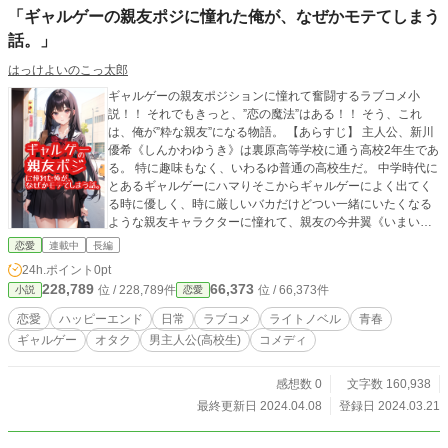
「ギャルゲーの親友ポジに憧れた俺が、なぜかモテてしまう
話。」
はっけよいのこっ太郎
ギャルゲーの親友ポジションに憧れて奮闘するラブコメ小
説！！ それでもきっと、”恋の魔法”はある！！ そう、これ
は、俺が”粋な親友”になる物語。 【あらすじ】 主人公、新川
優希《しんかわゆうき》は裏原高等学校に通う高校2年生であ
る。 特に趣味もなく、いわるゆ普通の高校生だ。 中学時代に
とあるギャルゲーにハマりそこからギャルゲーによく出てく
る時に優しく、時に厳しいバカだけどつい一緒にいたくなる
ような親友キャラクターに憧れて、親友の今井翼《いまいつ
ばさ》にフラグを作ったりして、ギャルゲーの親友ポジショ
恋愛
連載中
長編
ンになろうと奮闘するのである。 しかし、彼には中学時代に
24h.ポイント
0pt
トラウマを抱えておりそのトラウマから日々逃げる生活を送
228,789
66,373
位 / 228,789件
位 / 66,373件
小説
恋愛
っていた。 そんな彼の前に学園のマドンナの朝比奈風夏《あ
さひなふうか》、過去の自分に重なる経験をして生きてきた
恋愛
ハッピーエンド
日常
ラブコメ
ライトノベル
青春
後輩の早乙女萌《さおとめもえ》、トラウマの原因で大人気
ギャルゲー
オタク
男主人公(高校生)
コメディ
読モの有栖桃花《ありすももか》など色々な人に出会うこと
で彼は確実に前に進み続けるのだ！ 優希は親友ポジになれる
のか！ 優希はトラウマを克服できるのか！ 人生に正解はな
感想数 0
文字数 160,938
い。 それでも確実に歩いていけるように。 異世界もギルドな
最終更新日 2024.04.08
登録日 2024.03.21
ければエルフ、冒険者、スライムにドラゴンも居ない！ そん
なドタバタ青春ラブコメ！！ 「ギャルゲーの親友ポジに憧れ