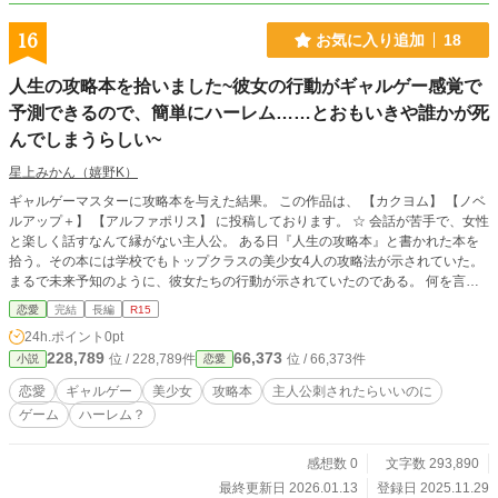
16
お気に入り追加
18
人生の攻略本を拾いました~彼女の行動がギャルゲー感覚で
予測できるので、簡単にハーレム……とおもいきや誰かが死
んでしまうらしい~
星上みかん（嬉野K）
ギャルゲーマスターに攻略本を与えた結果。 この作品は、 【カクヨム】 【ノベ
ルアップ＋】 【アルファポリス】 に投稿しております。 ☆ 会話が苦手で、女性
と楽しく話すなんて縁がない主人公。 ある日『人生の攻略本』と書かれた本を
拾う。その本には学校でもトップクラスの美少女4人の攻略法が示されていた。
まるで未来予知のように、彼女たちの行動が示されていたのである。 何を言え
ば好感度が上がるのか。どの行動をすれば告白されるのかまで、詳しく書かれて
恋愛
完結
長編
R15
いた。 これを使えば簡単に彼女およびハーレムが作れる、と浮足立つ主人公。
24h.ポイント
0pt
しかし攻略本を読み進めていくと、どうやらとあるキャラクターが死んでしまう
228,789
66,373
位 / 228,789件
位 / 66,373件
小説
恋愛
ようで。 その人の死は回避したい。しかし誰が死んでしまうのかはわからな
い。 ということで、全員と仲良くならないといけない。 仕方がなく、やむを得
恋愛
ギャルゲー
美少女
攻略本
主人公刺されたらいいのに
ず、本意ではないけれどハーレムを作ることになってしまう。 あくまでも人命
ゲーム
ハーレム？
救助に必要なだけですよ。
感想数 0
文字数 293,890
最終更新日 2026.01.13
登録日 2025.11.29