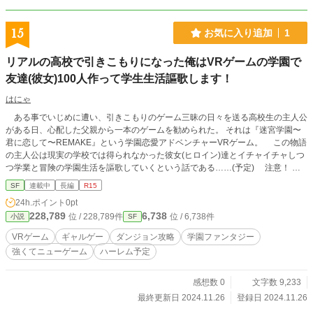
15
お気に入り追加
1
リアルの高校で引きこもりになった俺はVRゲームの学園で
友達(彼女)100人作って学生生活謳歌します！
はにゃ
ある事でいじめに遭い、引きこもりのゲーム三昧の日々を送る高校生の主人公
がある日、心配した父親から一本のゲームを勧められた。 それは『迷宮学園〜
君に恋して〜REMAKE』という学園恋愛アドベンチャーVRゲーム。 この物語
の主人公は現実の学校では得られなかった彼女(ヒロイン)達とイチャイチャしつ
つ学業と冒険の学園生活を謳歌していくという話である……(予定) 注意！
気が向いたら書いてる作品ですので不定期更新です。 エタる可能性があるの
SF
連載中
長編
R15
でご了承ください…m(_ _)m
24h.ポイント
0pt
228,789
6,738
位 / 228,789件
位 / 6,738件
小説
SF
VRゲーム
ギャルゲー
ダンジョン攻略
学園ファンタジー
強くてニューゲーム
ハーレム予定
感想数 0
文字数 9,233
最終更新日 2024.11.26
登録日 2024.11.26