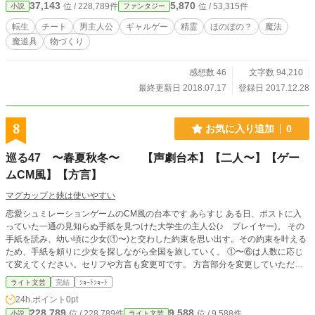
37,143
5,870
位 / 228,789件
位 / 53,315件
小説
ファンタジー
転生
チート
男主人公
ギャルゲー
精霊
ほのぼの？
魔法
魔道具
物づくり
感想数 46
文字数 94,210
最終更新日 2018.07.17
登録日 2017.12.28
8
お気に入り追加
0
巡る47 〜春夏秋冬〜 【声劇台本】【二人〜】【ゲー
ムCM風】【方言】
マグカップと鋏は使いやすい
恋愛シュミレーションゲームのCM風の台本です あらすじ ある日、ポストに入
っていた一通の見知らぬ手紙を見つけた大学生の主人公(♪ プレイヤー)。 その
手紙を読み、幼い頃に少女(①〜)と交わした約束を思い出す。その約束を叶える
ため、手紙を頼りに少女を探しながら全国を旅していく。 ①〜⑥は人数に応じ
て変えてください。セリフや方言も変更可です。 方言部分を変更していただい
ても構いません。 男女の入れ替えBLGLNLお好みでお使いください。 登場人物
ライト文芸
完結
ｼｮｰﾄｼｮｰﾄ
♪ 主人公(プレイヤー) ①〜 手紙の差出人(幼い頃に会った女の子) ○冬 〜地上のホ
24h.ポイント
0pt
ワイトキャンバス〜 幼い頃に、雪の上に少女と共に描いた約束を叶えるた
228,789
9,588
位 / 228,789件
位 / 9,588件
小説
ライト文芸