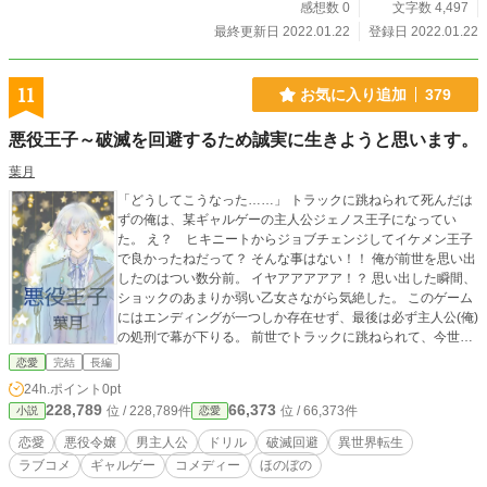
感想数 0
文字数 4,497
最終更新日 2022.01.22
登録日 2022.01.22
11
お気に入り追加
379
悪役王子～破滅を回避するため誠実に生きようと思います。
葉月
「どうしてこうなった……」 トラックに跳ねられて死んだは
ずの俺は、某ギャルゲーの主人公ジェノス王子になってい
た。 え？ ヒキニートからジョブチェンジしてイケメン王子
で良かったねだって？ そんな事はない！！ 俺が前世を思い出
したのはつい数分前。 イヤアアアアア！？ 思い出した瞬間、
ショックのあまりか弱い乙女さながら気絶した。 このゲーム
にはエンディングが一つしか存在せず、最後は必ず主人公(俺)
の処刑で幕が下りる。 前世でトラックに跳ねられて、今世は
死刑台！？ そんなのは絶対に嫌だ！ バッドエンドを回避すべ
恋愛
完結
長編
く、俺は全力で玉座から逃げることを決意。 え？ 主人公が
24h.ポイント
0pt
いなきゃ本編が始まらない？ 知らんがな！ だが、逃げるた
228,789
66,373
位 / 228,789件
位 / 66,373件
小説
恋愛
めに向かった王立アルカバス魔法学院では、俺を死に追い詰
める者達が！？ すべては王国のため、この世界の平和のた
恋愛
悪役令嬢
男主人公
ドリル
破滅回避
異世界転生
め、そんな訳がない！ 全てはバッドエンド回避のため！ 全力
ラブコメ
ギャルゲー
コメディー
ほのぼの
で逃げきろうと思います。 【小説家になろう】でも公開して