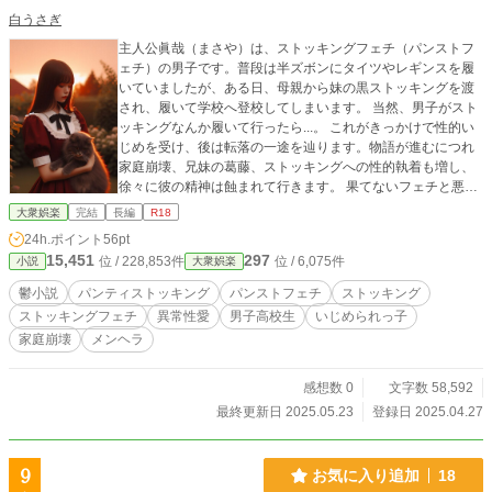
白うさぎ
主人公眞哉（まさや）は、ストッキングフェチ（パンストフ
ェチ）の男子です。普段は半ズボンにタイツやレギンスを履
いていましたが、ある日、母親から妹の黒ストッキングを渡
され、履いて学校へ登校してしまいます。 当然、男子がスト
ッキングなんか履いて行ったら...。 これがきっかけで性的い
じめを受け、後は転落の一途を辿ります。物語が進むにつれ
家庭崩壊、兄妹の葛藤、ストッキングへの性的執着も増し、
徐々に彼の精神は蝕まれて行きます。 果てないフェチと悪夢
の世界、果たしてハッピーエンドは待っているのでしょう
大衆娯楽
完結
長編
R18
か。 なお、本作品におけるストッキングフェチ（パンストフ
24h.ポイント
56pt
ェチ）とは、一般的な言葉として使われるライトな〇〇フェ
15,451
297
位 / 228,853件
位 / 6,075件
小説
大衆娯楽
チというよりも、パラフィリア症群のフェティシズムです。
また、本作品の中では「校内いじめ」「家庭内暴力や虐待」
鬱小説
パンティストッキング
パンストフェチ
ストッキング
「失禁」等のシーンが随所で出て来ます。お読みになられる
ストッキングフェチ
異常性愛
男子高校生
いじめられっ子
際は、ご注意下さい。 追）外伝として「パンスト男子の失
家庭崩壊
メンヘラ
恋」も収録してます。
感想数 0
文字数 58,592
最終更新日 2025.05.23
登録日 2025.04.27
9
お気に入り追加
18