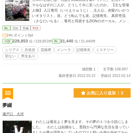
マルなはずの二人が、どうして今に至ったのか。 【主な登場
人物】 入江竜司（いりえりゅうじ）…主人公。赤髪のいかつ
いギタリスト。攻。どう転んでも攻。記憶喪失。 真田壱流
（さなだいちる）…竜司と同居するZlONのボーカル。メンヘ
ラな黒猫。既婚者なのに受。 まひる…壱流の戸籍上の妻で、
BL
完結
長編
R18
マネージャー。
24h.ポイント
0pt
228,853
31,440
位 / 228,853件
位 / 31,440件
小説
BL
シリアス
共依存
芸能界
メンヘラ
記憶喪失
ミステリー
切ない
男女あり
感想数 1
文字数 108,997
最終更新日 2022.03.22
登録日 2022.02.14
33
お気に入り追加
3
夢綴
瀬戸口 大河
わたしは最近よく夢を見ます。その夢の１つを小説にしま
した。 わたしは結婚をし、普段から円満な生活を送ってい
ましたが妻が浮気をしているのではと疑いを持ち始めてから