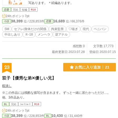
写あります。 ＊続編あります。
恋愛
完結
短編
R18
24h.ポイント
7pt
38,399
16,689
位 / 228,853件
位 / 66,376件
小説
恋愛
SM
セフレ/身体だけの関係
拘束監禁
♡喘ぎ
現代
ペニバン
中出しあり
Ｒ-18
メンヘラ
逆アナル
感想数 0
文字数 17,773
最終更新日 2023.07.28
登録日 2020.07.15
23
お気に入り追加
21
双子【優秀な弟✕優しい兄】
暇潰し
※この作品には残酷な描写が含まれます。 ずっと一緒に居たかっただけ…。
他、3作品あり。
BL
完結
ｼｮｰﾄｼｮｰﾄ
R18
24h.ポイント
7pt
38,399
10,430
位 / 228,853件
位 / 31,440件
小説
BL