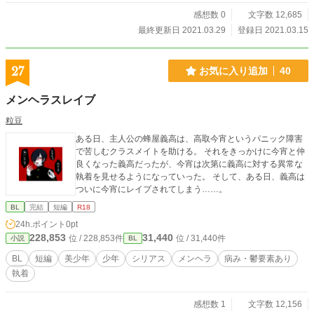
感想数 0
文字数 12,685
最終更新日 2021.03.29
登録日 2021.03.15
27
お気に入り追加
40
メンヘラスレイブ
粒豆
ある日、主人公の蜂屋義高は、高取今宵というパニック障害
で苦しむクラスメイトを助ける。 それをきっかけに今宵と仲
良くなった義高だったが、今宵は次第に義高に対する異常な
執着を見せるようになっていった。 そして、ある日、義高は
ついに今宵にレイプされてしまう……。
BL
完結
短編
R18
24h.ポイント
0pt
228,853
31,440
位 / 228,853件
位 / 31,440件
小説
BL
BL
短編
美少年
少年
シリアス
メンヘラ
病み・鬱要素あり
執着
感想数 1
文字数 12,156