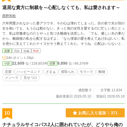
退屈な貴方に制裁を～心配しなくても、私は愛されます～
西野和歌
六年間愛されなかった妻アラウネ、その心は壊れてしまった。目の前で夫が別の
女を抱いても、もう心は動かない。きっと他の女性を愛するのに忙しい夫にとっ
て、私は邪魔者なのだとやっと気づき離婚を決意した。「でも、優しい夫の事だ
から、離婚後の私を心配するはずよ」「なら僕達の愛を教えてあげればいい」私
を密かに支えてくれたケイズがそう教えてくれた。そうね、心配はいらないと私
は夫に愛を伝える事にした。☆ただモラハラされて心が壊れた妻が、別の男に寝
恋愛
完結
短編
R18
取られて見せつけるだけの話です。気軽にお読みください。他サイトにも掲載し
24h.ポイント
28pt
ています。
22,609
9,890
位 / 228,853件
位 / 66,376件
小説
恋愛
恋愛
ハッピーエンド
ざまぁ
寝取られ
モラハラ
離婚
メンヘラ
見せつけ
感想数 0
文字数 12,834
最終更新日 2026.05.10
登録日 2026.05.10
10
お気に入り追加
371
ナチュラルサイコパス2人に囲われていたが、どうやら俺の