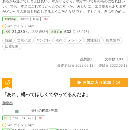
あるから逃げてしまえば良い。 私が守るから、彼がすべて私のものになればい
い。 でも、本当にこれでよかったのだろうか。 みたいに、エロ要素もあります
がメンヘラの激情を独白してるようなそんな話です。 でもこう、自己中心的に
なれない客観性を持ったメンヘラだから矛盾にもどこか気づいていて、それに葛
大衆娯楽
連載中
短編
R18
藤しつつ自分にこれは良い選択だったって思い込むような。
24h.ポイント
14pt
31,380
633
位 / 228,853件
位 / 6,075件
小説
大衆娯楽
短編
官能小説
ヤンデレ
依存
メンヘラ
男性受け
監禁陵辱
四肢切断
感想数 0
文字数 3,931
最終更新日 2022.09.13
登録日 2022.09.13
15
お気に入り追加
14
「あれ、構ってほしくてやってるんだよ」
和泉奏
会社の後輩×先輩
BL
完結
ｼｮｰﾄｼｮｰﾄ
R18
24h.ポイント
14pt