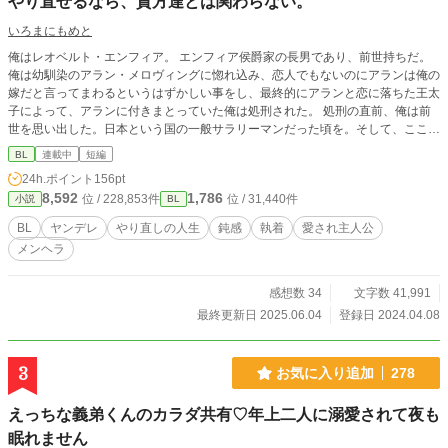
やり直せるなら、貴方達とは関わらない。
いろまにもめと
俺はレオベルト・エンフィア。 エンフィア侯爵家の長男であり、前世持ちだ。
俺は幼馴染のアラン・メロヴィングに惚れ込み、恋人でもないのにアランは俺の
嫁だと言ってまわるというはずかしい事をし、最終的にアランと恋に落ちた王太
子によって、アランに付きまとっていた俺は処刑された。 処刑の直前、俺は前
世を思い出した。日本という国の一般サラリーマンだった頃を。そして、ここは
前世有名だったBLゲームの世界と一致する事を。 こんな時に思い出しても遅せ
BL
連載中
短編
ぇわ！と思い、どうかもう一度やり直せたら、貴族なんだから可愛い嫁さんと裕
24h.ポイント
156pt
福にのんびり暮らしたい…！ そう思った俺の願いは届いたのだ。 5歳の時の俺
8,592
1,786
位 / 228,853件
位 / 31,440件
小説
BL
に戻ってきた…！ 今度は絶対関わらない！
BL
ヤンデレ
やり直しの人生
鈍感
執着
愛され主人公
メンヘラ
感想数 34
文字数 41,991
最終更新日 2025.06.04
登録日 2024.04.08
3
お気に入り追加
278
えっちな義弟くんのカラダ共有♡年上二人に溺愛されて夜も
眠れません