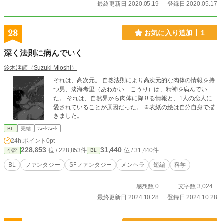
最終更新日 2020.05.19
登録日 2020.05.17
28
お気に入り追加
1
深く法則に病んでいく
鈴木澪師（Suzuki Mioshi）
それは、高次元。 自然法則により高次元的な肉体の情報を持
つ男、淡海考里（あわかい こうり）は、精神を病んでい
た。 それは、自然界から肉体に降りる情報と、1人の恋人に
愛されていることが原因だった。 ※表紙の絵は自分自身で描
きました。
BL
完結
ｼｮｰﾄｼｮｰﾄ
24h.ポイント
0pt
228,853
31,440
位 / 228,853件
位 / 31,440件
小説
BL
BL
ファンタジー
SFファンタジー
メンヘラ
短編
科学
感想数 0
文字数 3,024
最終更新日 2024.10.28
登録日 2024.10.28