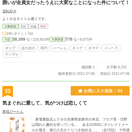
囲いが全員女だったうえに大変なことになった件について！
逆転好き
よくやるタイトル通りです。
大衆娯楽
完結
短編
R18
24h.ポイント
7pt
38,399
778
位 / 228,853件
位 / 6,075件
小説
大衆娯楽
ギャグ
ほのぼの
現代
ハーレム
ネトゲ
ネカマ
メンヘラ
ヤンデレ
感想数 1
文字数 8,252
最終更新日 2021.07.06
登録日 2021.07.06
22
お気に入り追加
54
気まぐれに愛して、気がつけば恋しくて
茜琉ぴーたん
家電量販店ムラタの兵庫県皇路市の本店、フロア長・日野
は隠れた趣向を持っている。 ある日SNSにダイレクトメー
ルが届き、彼の人生がぐらつき始める…。 （全15話） ※性描