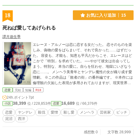
18
お気に入り追加
15
死ねば愛してあげられる
譚月遊生季
エレーヌ・アルノーは恋に恋する女だった。 恋そのものを楽
しみ、偽物の愛をばらまいて、それで良かった……はずだっ
た。 容姿も、才能も、知恵も平凡だからこそ、エレーヌはど
こかで「特別」を求めていた。 ──やがて彼女は出会ってし
まう。特別な、本当の愛に。自らを狂わせ、地獄にいざなう
恋に……。 メンヘラ美青年とヤンデレ魔性の女が織り成す愛
憎劇。 ※この作品は「敗者の街」の番外編です。 ※本作には
倫理観の欠如した表現が多用されておりますが、現実世界で
は真似をしないようよろしくお願いします。 ※この物語は現
恋愛
完結
短編
R18
代ではなく、西暦2000年前後のフランスがモデルとなってい
24h.ポイント
7pt
ます。また、あくまで「この世界と類似しているが細部の異
38,399
16,689
位 / 228,853件
位 / 66,376件
小説
恋愛
なる並行世界」の物語という設定です。 「敗者の街」はこち
ら https://www.alphapolis.co.jp/novel/33242583/99233521
恋愛
ヤンデレ
殺伐
愛憎
殺し愛
メンヘラ
芸術家
ビッチ
泥沼
西洋
感想数 0
文字数 28,999