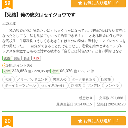
29
お気に入り追加
9
【完結】俺の彼女はセイジョウです
アカアオ
「私の容姿が化け物みたいにぐちゃぐちゃになっても、理解の及ばない存在に
なったとしても、私を見捨てないって約束できる？」 とある田舎に住む平凡
な高校生、牛草秋良（うしくさあきら）は自分の身体に過剰なコンプレックスを
持つ男だった。 自分ができることだけをこなし、恋愛を始めとするコンプレ
ックスを刺激するものに対する欲求を『自分とは関係ない』と言い聞かせながら
心の奥底に封印しながら毎日を過ごしていた。 そんな彼の屁理屈じみた心を
恋愛
完結
長編
R15
溶かしたのは、ファナエル・ユピテルと名乗る銀髪緑眼の転校生だった。
24h.ポイント
0pt
「世間一般の恋愛のルールなんて関係ないよ」 「私のクッキー、飲み込んで
228,853
66,376
位 / 228,853件
位 / 66,376件
小説
恋愛
くれたのは君だけ」 「このキスはお礼だよ、今度はもっと深いのをしよう
ね」 「この不自然に切れた私の髪を見るたびに私の味を思い出して」 「大
恋愛
メリーバッドエンド
男主人公
ダーク要素あり
転校生
丈夫、あんな鳥もどき君の敵じゃないよ」 「大好きだよ、アキラ」 髪の毛
ボーイミーツガール
セカイ系(多分）
超能力
ヤンデレ
メンヘラ
入りオムライス、薬品みたいな味がする白いクッキー、鳥の怪異にきな臭い超能
力組織。 普通の日常とはかけ離れすぎた毎日をファナエルと過ごしながら秋
良は自分のコンプレックスを解消し、彼女が抱えている思いを紐解いてゆく。
感想数 0
文字数 291,686
「大丈夫、絶対に見捨てない。きっと俺も似たような思いを抱えていたから」
最終更新日 2024.06.15
登録日 2024.02.20
これは互いに拗らせてしまったものを恋人という関係性を通してグズグズに溶
かす、最高に過激でイカれてる恋愛物語である。 ※完結までのストックがあり
ます
30
お気に入り追加
2