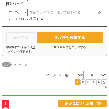
除外ワード
+ さらに詳しく検索する
保存する
167
件を検索する
検索条件の保存には
ロ
× 検索条件をクリアする
グイン
が必要です。
メンヘラ
タグ
1
2
3
4
5
167
件
1
お気に入り追加
55