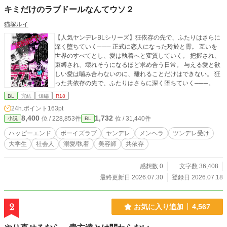
キミだけのラブドールなんてウソ２
猫塚ルイ
【人気ヤンデレBLシリーズ】狂依存の先で、ふたりはさらに
深く堕ちていく─── 正式に恋人になった玲於と霄。 互いを
世界のすべてとし、愛は執着へと変質していく。 把握され、
束縛され、壊れそうになるほど求め合う日常。 与える愛と欲
しい愛は噛み合わないのに、離れることだけはできない。 狂
った共依存の先で、ふたりはさらに深く堕ちていく───。
BL
完結
短編
R18
24h.ポイント
163pt
8,400
1,732
位 / 228,853件
位 / 31,440件
小説
BL
ハッピーエンド
ボーイズラブ
ヤンデレ
メンヘラ
ツンデレ受け
大学生
社会人
溺愛/執着
美容師
共依存
感想数 0
文字数 36,408
最終更新日 2026.07.30
登録日 2026.07.18
2
お気に入り追加
4,567