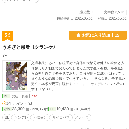
感想数 0
文字数 2,513
最終更新日 2025.05.01
登録日 2025.05.01
25
お気に入り追加
12
うさぎと患者《クランケ》
SF
交通事故にあい、移植手術で身体の大部分が他人の身体と入
れ替わり人相まで変わってしまった大学生・有坂。毎夜見知
らぬ男と過ごす夢を見ており、自分が他人に成り代わってし
まうような恐怖に怯えて生きている。 そんな折、夢で見た
男性・本条が現実に現れる・・・。 ヤンデレ×メンヘラの
サイコなＢＬ。
BL
完結
長編
R18
24h.ポイント
7pt
38,399
10,430
位 / 228,853件
位 / 31,440件
小説
BL
BL
ヤンデレ
不憫受け
サイコパス
メンヘラ