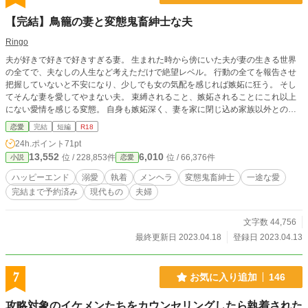
【完結】鳥籠の妻と変態鬼畜紳士な夫
Ringo
夫が好きで好きで好きすぎる妻。 生まれた時から傍にいた夫が妻の生きる世界
の全てで、夫なしの人生など考えただけで絶望レベル。 行動の全てを報告させ
把握していないと不安になり、少しでも女の気配を感じれば嫉妬に狂う。 そし
てそんな妻を愛してやまない夫。 束縛されること、嫉妬されることにこれ以上
にない愛情を感じる変態。 自身も嫉妬深く、妻を家に閉じ込め家族以外との接
触や交流を遮断。 時に激しい妄想に駆られて俺様キャラが降臨し、妻を言葉と
恋愛
完結
短編
R18
行為で追い込む鬼畜でもある。 そんなメンヘラ妻と変態鬼畜紳士夫が織り成す
24h.ポイント
71pt
日常をご覧あれ。 ୨୧┈┈┈┈┈┈┈┈┈┈┈┈୨୧ ※現代もの ※R18内容濃いめ
13,552
6,010
位 / 228,853件
位 / 66,376件
小説
恋愛
(作者調べ) ※ガッツリ行為エピソード多め ※上記が苦手な方はご遠慮ください
完結まで執筆済み
ハッピーエンド
溺愛
執着
メンヘラ
変態鬼畜紳士
一途な愛
完結まで予約済み
現代もの
夫婦
文字数 44,756
最終更新日 2023.04.18
登録日 2023.04.13
7
お気に入り追加
146
攻略対象のイケメンたちをカウンセリングしたら執着された