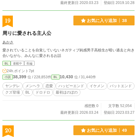
最終更新日 2020.03.23
登録日 2019.10.28
19
お気に入り追加
38
周りに愛される主人公
あかさ
愛されていることを自覚していないネガティブ鈍感男子高校生が暗い過去と向き
合いながら、みんなに愛されるお話
BL
連載中
長編
24h.ポイント
7pt
38,399
10,430
位 / 228,853件
位 / 31,440件
小説
BL
ヤンデレ
メンヘラ
恋愛
ハッピーエンド
イケメン
バットエンド
クズ登場
BL
ドロドロ
最初ほのぼの
感想数 0
文字数 52,054
最終更新日 2026.03.24
登録日 2023.03.27
20
お気に入り追加
49