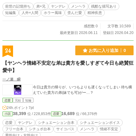
前世の記憶持ち
弟×兄
ヤンデレ
メンヘラ
残酷な描写あり
短編集
人外×人間
ホラー風味
歪んだ愛
精神疾患
感想数 0
文字数 10,589
最終更新日 2026.06.11
登録日 2026.04.20
24
お気に入り追加
0
【ヤンヘラ情緒不安定な弟は貴方を愛しすぎて今日も絶賛狂
愛中】
一ノ瀬 瞬
今日は貴方の帰りが、いつもよりも遅くなってしまい 待ち構
えていた貴方の弟(妹でも可)がー…？
恋愛
完結
短編
24h.ポイント
7pt
38,399
16,689
位 / 228,853件
位 / 66,376件
小説
恋愛
恋愛
ヤンデレ
シチュエーション台本
シチュエーションボイス
フリー台本
シチュボ台本
サイコパス
メンヘラ
情緒不安定
男性向け・女性向け