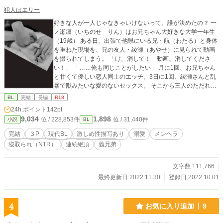
犯人はエリー
好きな人が一人じゃなきゃいけないって、誰が決めたの？ 一
ノ瀬凛（いちのせ りん）はお兄ちゃん大好きな大学一年生
（19歳） ある日、出張で他県にいる兄・航（わたる）と身体
を重ねた現場を、兄の友人・綾瀬（あやせ）に見られて動画
を撮られてしまう。 「け、消して！ 動画、消してくださ
い！」 「……俺も同じことがしたい」 月に1回、お兄ちゃん
と甘くて優しい恋人同士のエッチ。3日に1回、綾瀬さんと乱
暴で獣みたいな愛のないセックス。 そこから三人のただれた
関係が始まってしまって……！？ ★表紙画像はGAHAG様か
BL
完結
長編
R18
らお借りして加工文字いれしています。https://gahag.net/ ★
24h.ポイント
142pt
コンテスト規定にひっかかりそうな未成年が性行為を目撃す
9,034
1,898
位 / 228,853件
位 / 31,440件
小説
BL
る描写を少し変えました。 ★BOOTHの規制などの世の流れ
を受けて、実兄弟→義理の兄弟に変更します。 ★義理兄弟、
完結
３P
現代BL
激しめ性描写あり
溺愛
メンヘラ
血のつながりゼロで、一九歳と二六歳で本人同士同意してま
寝取られ（NTR）
連続絶頂
義兄弟
ぁす！ ★11月が終わるまでほぼ毎日更新をします。時間は
不定期なので、お気に入りに入れとくとお知らせが来ます。
★寝取られ・寝取らせ・寝取り・僕の方が先に好きだったの
文字数 111,766
に要素があります
最終更新日 2022.11.30
登録日 2022.10.01
4
お気に入り追加
9