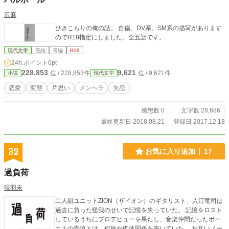
沢麻
ひきこもりの俺の話。 自傷、DV系、SM系の描写があります
のでR18指定にしました。全五話です。
現代文学
完結
長編
R18
24h.ポイント
0pt
228,853
9,621
位 / 228,853件
位 / 9,621件
小説
現代文学
恋愛
変態
片思い
メンヘラ
失恋
感想数 0
文字数 28,686
最終更新日 2018.08.21
登録日 2017.12.18
32
お気に入り追加
17
過負荷
硯羽未
二人組ユニットZlON（ザイオン）のギタリスト、入江竜司は
過去に負った怪我のせいで記憶を失っていた。 記憶をロスト
しているうちにプロデビューを果たし、音楽仲間だったボー
カルの壱流とは、何故か肉体関係を築いていた。 お互いノー