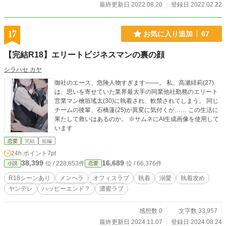
最終更新日 2022.08.20
登録日 2022.02.22
17
お気に入り追加
67
【完結R18】エリートビジネスマンの裏の顔
シラハセ カヤ
御社のエース、危険人物すぎます​─​──​。 私、高瀬緋莉(27)
は、思いを寄せていた業界最大手の同業他社勤務のエリート
営業マン檜垣瑤太(30)に執着され、軟禁されてしまう。 同じ
チームの後輩、石橋蓮(25)が異変に気付くが…… この生活に
果たして救いはあるのか。 ※サムネにAI生成画像を使用して
います
恋愛
完結
短編
24h.ポイント
7pt
38,399
16,689
位 / 228,853件
位 / 66,376件
小説
恋愛
R18シーンあり
メンヘラ
オフィスラブ
執着
溺愛
執着攻め
ヤンデレ
ハッピーエンド？
濃蜜ラブ
感想数 0
文字数 33,957
最終更新日 2024.11.07
登録日 2024.08.24