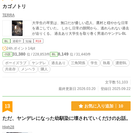
カゴノトリ
TERRA
大学生の琴里は、無口だが優しい恋人、鷹村と穏やかな日常
を過ごしていた。 しかし日常の隙間から、逃れられない過去
が迫りくる。 過去あり大学生を取り巻く男達のヤンデレBL
BL
連載中
短編
R18
24h.ポイント
14pt
31,380
8,149
位 / 228,853件
位 / 31,440件
小説
BL
ボーイズラブ
ヤンデレ
過去あり
三角関係
学生
執着
濃密BL
共依存
メンヘラ
隣人
文字数 51,103
最終更新日 2026.03.20
登録日 2025.09.22
13
お気に入り追加
10
ただ、ヤンデレになった幼馴染に壊されていくだけのお話。
High28