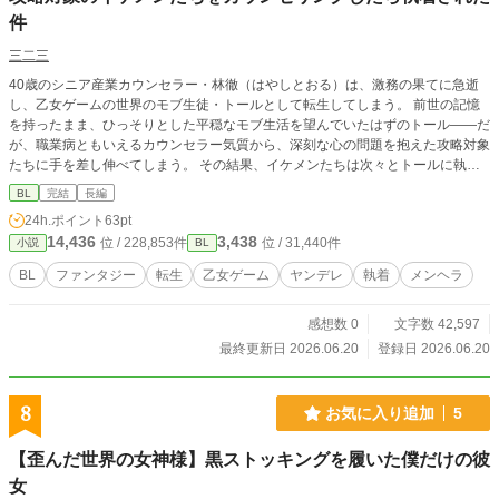
件
三二三
40歳のシニア産業カウンセラー・林徹（はやしとおる）は、激務の果てに急逝
し、乙女ゲームの世界のモブ生徒・トールとして転生してしまう。 前世の記憶
を持ったまま、ひっそりとした平穏なモブ生活を望んでいたはずのトール――だ
が、職業病ともいえるカウンセラー気質から、深刻な心の問題を抱えた攻略対象
たちに手を差し伸べてしまう。 その結果、イケメンたちは次々とトールに執着
し始め――。 愛が重すぎる攻略対象たちによる、「おじさんの奪い合い」が今
BL
完結
長編
はじまる！ 【カウンセリング対象】 天才魔術師、孤高の騎士、ヤンデレ義弟、
24h.ポイント
63pt
魔性の貴公子、冷徹な暗殺者、転生した聖女 ※本作に登場する心理学用語やカ
14,436
3,438
位 / 228,853件
位 / 31,440件
小説
BL
ウンセリング手法は、あくまで異世界のイケメンたちを救うための「物語的演
出」です。現代の医学的・治療的な効果を保証するものではありません。 ※ム
BL
ファンタジー
転生
乙女ゲーム
ヤンデレ
執着
メンヘラ
ーンライトノベルズにも掲載しております。
感想数 0
文字数 42,597
最終更新日 2026.06.20
登録日 2026.06.20
8
お気に入り追加
5
【歪んだ世界の女神様】黒ストッキングを履いた僕だけの彼
女