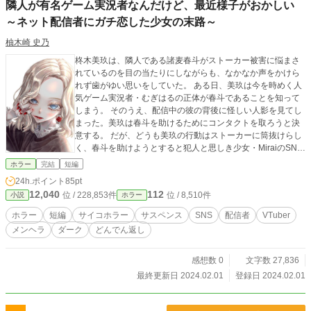
隣人が有名ゲーム実況者なんだけど、最近様子がおかしい
～ネット配信者にガチ恋した少女の末路～
柚木崎 史乃
柊木美玖は、隣人である諸麦春斗がストーカー被害に悩まさ
れているのを目の当たりにしながらも、なかなか声をかけら
れず歯がゆい思いをしていた。 ある日、美玖は今を時めく人
気ゲーム実況者・むぎはるの正体が春斗であることを知って
しまう。 そのうえ、配信中の彼の背後に怪しい人影を見てし
まった。美玖は春斗を助けるためにコンタクトを取ろうと決
意する。 だが、どうも美玖の行動はストーカーに筒抜けらし
く、春斗を助けようとすると犯人と思しき少女・MiraiのSNS
アカウントに釘を刺すようなツイートが投稿されるのだっ
ホラー
完結
短編
た。 平穏な生活を送っていた美玖は、知らず知らずのうちに
24h.ポイント
85pt
SNSと現実が交差する奇妙な事件に巻き込まれていく──。
12,040
112
位 / 228,853件
位 / 8,510件
小説
ホラー
ホラー
短編
サイコホラー
サスペンス
SNS
配信者
VTuber
メンヘラ
ダーク
どんでん返し
感想数 0
文字数 27,836
最終更新日 2024.02.01
登録日 2024.02.01