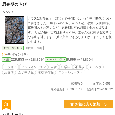
思春期の叫び
ももずく
クラスに馴染めず、誰にも心を開けなかった中学時代につい
て書きました。 将来への不安、自己否定、恋愛、人間関係、
家族間のすれ違いなど、思春期特有の感情や悩みを綴りま
す。 ただの独り言ではありますが、誰かの心に刺さる文章に
なる事を祈ります。 拙い文章ではありますが、よろしくお願
いします。
ｴｯｾｲ・ﾉﾝﾌｨｸｼｮﾝ
連載中
短編
24h.ポイント
0pt
228,853
8,866
位 / 228,853件
位 / 8,866件
小説
ｴｯｾｲ・ﾉﾝﾌｨｸｼｮﾝ
エッセイ
ノンフィクション
実話
中学生
不登校
メンヘラ
思春期
女子中学生
初投稿作品
スクールカースト
感想数 0
文字数 6,653
最終更新日 2020.05.12
登録日 2020.04.22
31
お気に入り追加
3
ハルホール