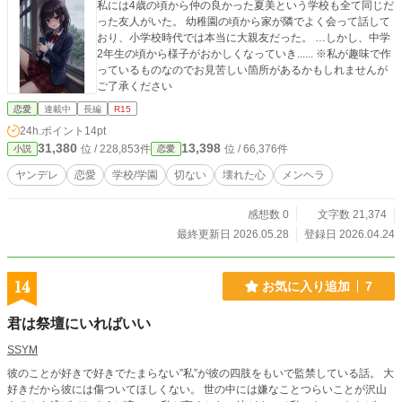
私には4歳の頃から仲の良かった夏美という学校も全て同じだ
った友人がいた。 幼稚園の頃から家が隣でよく会って話して
おり、小学校時代では本当に大親友だった。 …しかし、中学
2年生の頃から様子がおかしくなっていき...... ※私が趣味で作
っているものなのでお見苦しい箇所があるかもしれませんが
ご了承ください
恋愛
連載中
長編
R15
24h.ポイント
14pt
31,380
13,398
位 / 228,853件
位 / 66,376件
小説
恋愛
ヤンデレ
恋愛
学校/学園
切ない
壊れた心
メンヘラ
感想数 0
文字数 21,374
最終更新日 2026.05.28
登録日 2026.04.24
14
お気に入り追加
7
君は祭壇にいればいい
SSYM
彼のことが好きで好きでたまらない”私”が彼の四肢をもいで監禁している話。 大
好きだから彼には傷ついてほしくない。 世の中には嫌なことつらいことが沢山