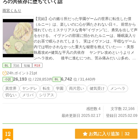
ろの共依存に堕ちていく話
雨宮くもり
【完結】心の拠り所だった学園ゲームの世界に転生した僕
（ルニー）は、楽しいのに心が満たされない日々。 前世から
憧れていたミステリアスな青年“イヴァン”に、勇気を出して声
をかける。 イヴァンの部屋に招かれたルニーは、睡眠薬入り
のお茶で眠らされてしまう。 実はイヴァンは、平穏なゲーム
内では明かされなかった重大な秘密を抱えていた── ・美形
執着攻め×健気な平凡の共依存 ヤンデレ攻めというよりメ
ンヘラ攻め。 後半に進むにつれ、苦み痛みだいぶ多め。暴
力、自傷、嘔吐、行為強制の要素あり。 ・R18向けな描写の
BL
完結
短編
R18
話には ※ がつきます。 ・連載中、3話目の公開を忘れていた
24h.ポイント
21pt
ので後から追加公開しています（申し訳ありません） ・メリ
26,193
6,742
位 / 228,853件
位 / 31,440件
小説
BL
バ耐性のある方だけにオススメします。 表紙イラスト・トワ
ツギさん
異世界
ヤンデレ
転生
学園
両片思い
健気受け
メンヘラ
切ない
メリバ
シリアス
感想数 4
文字数 22,166
最終更新日 2025.02.17
登録日 2025.02.09
12
お気に入り追加
32