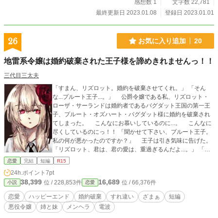
感想数 1
文字数 22,781
最終更新日 2023.01.08
登録日 2023.01.01
26
お気に入り追加
20
地雷系令嬢は婚約破棄された王子様を諦めきれませんっ！！
三代目三太夫
「すまん、リズロット。婚約を破棄させてくれ。」 「そん
な...プルート王子...。」 公爵令嬢である私、リズロット・
ローザ・サーランドは婚約者であるバグダット王国の第一王
子、プルート・オズハート・バグダット様に婚約を破棄され
てしまった。 こんなにお慕いしているのに...。 こんなに
尽くしているのにっ！！ 「聞かせて下さい、プルート王子。
私の何が悪かったのですか？」 王子は引き気味に告げた。
「リズロット、君は、君の愛は、重過ぎるんだよ...。」 「僕
はそんな君より君のお姉さん、エルロットの事が好きなん
恋愛
完結
短編
R15
だ。」 私はうな垂れた...。 「絶対に王子を私の物にして
24h.ポイント
7pt
やるっ...！！」 姉と妹、王子の甘酸っぱい関係に胸キュン
38,399
16,689
位 / 228,853件
位 / 66,376件
小説
恋愛
注意です！
恋愛
ハッピーエンド
婚約破棄
すれ違い
ざまぁ
短編
悪役令嬢
姉と妹
メンヘラ
電波