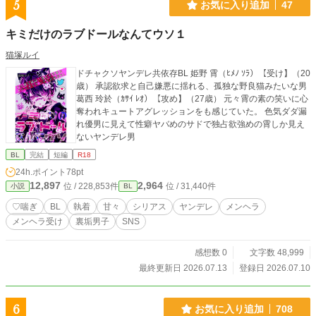
5
お気に入り追加
47
キミだけのラブドールなんてウソ１
猫塚ルイ
ドチャクソヤンデレ共依存BL 姫野 霄（ﾋﾒﾉ ｿﾗ）【受け】（20
歳） 承認欲求と自己嫌悪に揺れる、孤独な野良猫みたいな男
葛西 玲於（ｶｻｲ ﾚｵ）【攻め】（27歳） 元々霄の素の笑いに心
奪われキュートアグレッションをも感じていた。 色気ダダ漏
れ優男に見えて性癖ヤバめのサドで独占欲強めの霄しか見え
ないヤンデレ男
BL
完結
短編
R18
24h.ポイント
78pt
12,897
2,964
位 / 228,853件
位 / 31,440件
小説
BL
♡喘ぎ
BL
執着
甘々
シリアス
ヤンデレ
メンヘラ
メンヘラ受け
裏垢男子
SNS
感想数 0
文字数 48,999
最終更新日 2026.07.13
登録日 2026.07.10
6
お気に入り追加
708