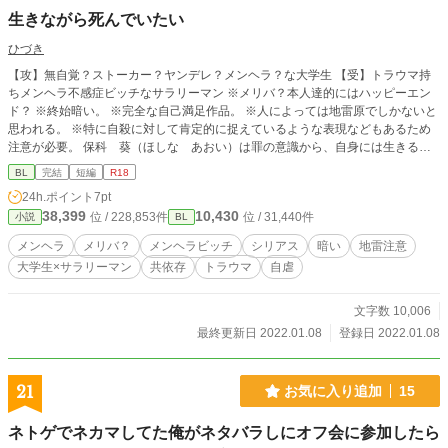
生きながら死んでいたい
ひづき
【攻】無自覚？ストーカー？ヤンデレ？メンヘラ？な大学生 【受】トラウマ持
ちメンヘラ不感症ビッチなサラリーマン ※メリバ？本人達的にはハッピーエン
ド？ ※終始暗い。 ※完全な自己満足作品。 ※人によっては地雷原でしかないと
思われる。 ※特に自殺に対して肯定的に捉えているような表現などもあるため
注意が必要。 保科 葵（ほしな あおい）は罪の意識から、自身には生きる権
利がないと思っている。死ぬこともできず、自身に罰を課すことで生きる権利を
BL
完結
短編
R18
得ようと、望まない性行為を繰り返していた。 相手が見つからなかったある
24h.ポイント
7pt
日、隣の部屋に住む大学生の優斗（ゆうと）に声を掛けられる。 同性間の行為
38,399
10,430
位 / 228,853件
位 / 31,440件
小説
BL
に興味を示す多感なお年頃の青年に、別にいいかと行為を了承したが… ※終始
ヤってるだけ。
メンヘラ
メリバ？
メンヘラビッチ
シリアス
暗い
地雷注意
大学生×サラリーマン
共依存
トラウマ
自虐
文字数 10,006
最終更新日 2022.01.08
登録日 2022.01.08
21
お気に入り追加
15
ネトゲでネカマしてた俺がネタバラしにオフ会に参加したら