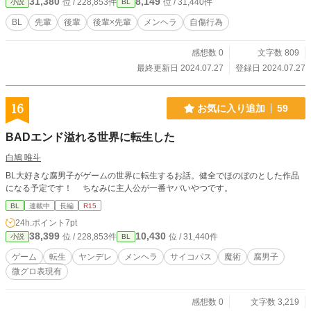
31,380
8,149
位 / 228,853件
位 / 31,440件
小説
BL
BL
先輩
後輩
後輩×先輩
メンヘラ
自傷行為
感想数 0
文字数 809
最終更新日 2024.07.27
登録日 2024.07.27
16
お気に入り追加
59
BADエンド溢れる世界に転生した
白鳩 唯斗
BL大好きな腐男子がゲームの世界に転生するお話。健全でほのぼのとした作品
になる予定です！ ちなみに主人公が一番ヤバいやつです。
BL
連載中
長編
R15
24h.ポイント
7pt
38,399
10,430
位 / 228,853件
位 / 31,440件
小説
BL
ゲーム
転生
ヤンデレ
メンヘラ
サイコパス
魔術
腐男子
微グロ表現有
感想数 0
文字数 3,219