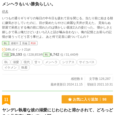
メンヘラもいい勝負らしい。
仔犬
いつもの通りギリギリの毎日の中今日も疲れて目を閉じる。当たり前に始まる朝
に嫌気がさしていたのに、目が覚めたらやけに綺麗な天井が見えた。 見知らぬ
部屋で呆然とする俺の前に現れたのは懐かしい親友2人の姿だった。 懐かしさと
嬉しさで喜ぶ俺だけどいまいち2人と話が噛み合わない。俺の記憶とお前らの記
憶が違うってどう言う事だよ。 あと何で足首に鎖ついてんの？
BL
連載中
長編
R18
24h.ポイント
21pt
26,193
6,742
位 / 228,853件
位 / 31,440件
小説
BL
BL
溺愛
現代
甘々
メンヘラ
シリアス
サイコパス
イケメン
執着
感想数 8
文字数 126,287
最終更新日 2024.11.15
登録日 2021.10.31
11
お気に入り追加
98
ヤンデレ執着な彼の溺愛にじわじわと溶かされて、どろっど