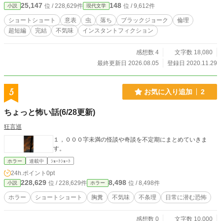
25,147
148
位 / 228,629件
位 / 9,612件
小説
現代文学
ショートショート
意表
虫
落ち
ブラックジョーク
倫理
超短編
完結
不気味
インスタントフィクション
感想数 4
文字数 18,080
最終更新日 2026.08.05
登録日 2020.11.29
5
お気に入り追加
2
ちょっと怖い話(6/28更新)
狂言巡
１，０００字未満の怪談や奇談を不定期にまとめていきま
す。
ホラー
連載中
ｼｮｰﾄｼｮｰﾄ
24h.ポイント
0pt
228,629
8,498
位 / 228,629件
位 / 8,498件
小説
ホラー
ホラー
ショートショート
胸糞
不気味
不条理
日常に潜む恐怖
感想数 0
文字数 10,000