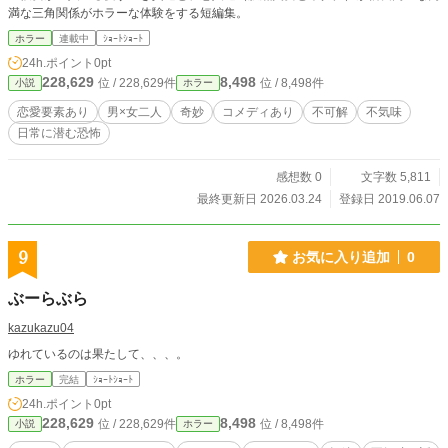
満な三角関係がホラーな体験をする短編集。
ホラー
連載中
ｼｮｰﾄｼｮｰﾄ
24h.ポイント
0pt
228,629
8,498
位 / 228,629件
位 / 8,498件
小説
ホラー
恋愛要素あり
男×女二人
奇妙
コメディあり
不可解
不気味
日常に潜む恐怖
感想数 0
文字数 5,811
最終更新日 2026.03.24
登録日 2019.06.07
9
お気に入り追加
0
ぶーらぶら
kazukazu04
ゆれているのは果たして、、、。
ホラー
完結
ｼｮｰﾄｼｮｰﾄ
24h.ポイント
0pt
228,629
8,498
位 / 228,629件
位 / 8,498件
小説
ホラー