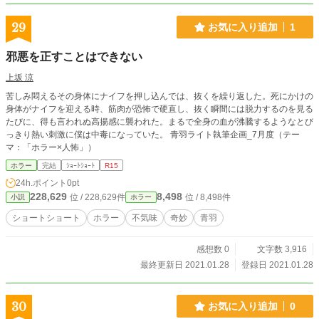
29
お気に入り追加
1
邪悪を正すことはできない
上坂 涼
苦しみ悶えるその身体にナイフを押し込んでは、抜くを繰り返した。死にかけの
身体がナイフを迎える時、筋肉が恐怖で硬直し、抜く瞬間には脱力するのを見る
たびに、得も言われぬ高揚感に襲われた。まるで全身の血が沸騰するようなとび
っきり熱い刺激に僕は中毒になっていた。 青羽ライト執筆企画_7月度（テー
マ：「ホラー×人怖」）
ホラー
完結
ｼｮｰﾄｼｮｰﾄ
R15
24h.ポイント
0pt
228,629
8,498
位 / 228,629件
位 / 8,498件
小説
ホラー
ショートショート
ホラー
不気味
奇妙
青羽
感想数 0
文字数 3,916
最終更新日 2021.01.28
登録日 2021.01.28
30
お気に入り追加
0