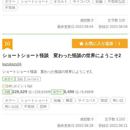
ホラー
ショートショート
オカルト
サイコパス
短編
不気味な話
不気味
感想数 0
文字数 120
最終更新日 2022.08.04
登録日 2022.08.04
10
お気に入り追加
1
ショートショート怪談 変わった怪談の世界にようこそ2
kazukazu04
ショートショート怪談 変わった怪談の世界にようこそ2。
ホラー
完結
ｼｮｰﾄｼｮｰﾄ
24h.ポイント
0pt
228,629
8,498
位 / 228,629件
位 / 8,498件
小説
ホラー
ホラー
ショートショート
短編
幽霊
サイコパス
怪談
怖い話
怖いお話
不気味
恐怖
感想数 0
文字数 3,102
最終更新日 2022.08.28
登録日 2022.08.21