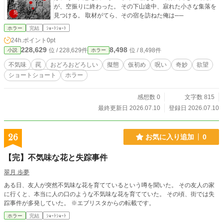
が、空振りに終わった。 その下山途中、寂れた小さな集落を
見つける。 取材がてら、その宿を訪ねた俺は──
ホラー
完結
ｼｮｰﾄｼｮｰﾄ
24h.ポイント
0pt
228,629
8,498
位 / 228,629件
位 / 8,498件
小説
ホラー
不気味
罠
おどろおどろしい
擬態
仮初め
呪い
奇妙
欲望
ショートショート
ホラー
感想数 0
文字数 815
最終更新日 2026.07.10
登録日 2026.07.10
26
お気に入り追加
0
【完】不気味な花と失踪事件
翠月 歩夢
ある日、友人が突然不気味な花を育てているという噂を聞いた。 その友人の家
に行くと、本当に人の口のような不気味な花を育てていた。 その頃、街では失
踪事件が多発していた。 ※エブリスタからの転載です。
ホラー
完結
ｼｮｰﾄｼｮｰﾄ