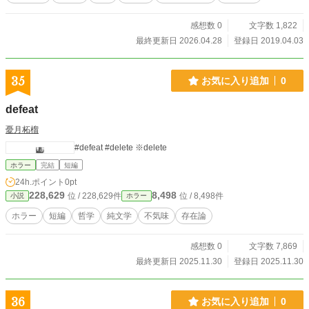
感想数 0
文字数 1,822
最終更新日 2026.04.28
登録日 2019.04.03
35
お気に入り追加
0
defeat
憂月柘榴
#defeat #delete ※delete
ホラー
完結
短編
24h.ポイント
0pt
228,629
8,498
位 / 228,629件
位 / 8,498件
小説
ホラー
ホラー
短編
哲学
純文学
不気味
存在論
感想数 0
文字数 7,869
最終更新日 2025.11.30
登録日 2025.11.30
36
お気に入り追加
0