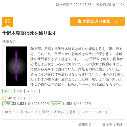
最終更新日 2026.07.26
登録日 2019.11.24
20
お気に入り追加
0
千野木穂香は死を繰り返す
神通百力
陸上部に所属する千野木穂香は厳しい練習を終えて家に帰る
ところだった。千野木が住む地域は非常に治安が悪く、未解
決の変死事件が多く起きていた。 ふと千野木は前方に同年代
と思しき少女がいるのに気付いた。その少女は両腕を伸ばし
て肘から先を下に曲げていた。両足も内側に曲がっていた。
さらに小刻みに体を震わせながら歩いていた。 不気味に感じ
た千野木が横を通り過ぎようとした時、勢いよく振り向いた
少女の首がコマの如く、回転した――。小説家になろうやノ
ベルアップ+にも投稿しています。
ホラー
完結
ｼｮｰﾄｼｮｰﾄ
24h.ポイント
0pt
228,629
8,498
位 / 228,629件
位 / 8,498件
小説
ホラー
ホラー
死のループ
変死
不気味
恐怖
ショートショート
感想数 0
文字数 3,964