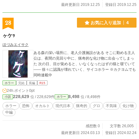
最終更新日 2019.12.25
登録日 2019.12.25
28
お気に入り追加
4
ヶケｯ
ほづみエイサク
ある森の深い場所に、老人介護施設がある そこに勤める主人
公は、夜間の見回り中に、猟奇的な化け物に出会ってしまっ
た 次の日、目が覚めると、いなくなったはずの猫と寝ていて
―― 徐々に認識が壊れていく、サイコホラー ※カクヨムでも
同時連載中
ホラー
完結
長編
R15
24h.ポイント
0pt
228,629
8,498
位 / 228,629件
位 / 8,498件
小説
ホラー
ホラー
恐怖
オカルト
現代日本
猟奇的
グロ
不気味
化け物
中編
感想数 0
文字数 26,005
最終更新日 2024.03.13
登録日 2024.02.24