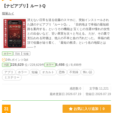
【ナビアプリ】ルートQ
猫塚ルイ
冴えない日常を送る佐藤のスマホに、突如インストールされ
た謎のナビアプリ『ルートQ』。 「目的地まで幸福の最短経
路を案内する」というその機能は 宝くじの当選や憧れの女性
との出会いなど、甘い果実を次々と与える。 だが、その裏で
支払われる対価は、他人の不幸と血の汚れだった。 幸福の絶
頂で佐藤が辿り着く、「最短の救済」という名の地獄とは
——？
ホラー
完結
短編
24h.ポイント
0pt
228,629
8,498
位 / 228,629件
位 / 8,498件
小説
ホラー
アプリ
ホラー
短編
オカルト
恐怖
不気味
怖い話
ミステリー
感想数 0
文字数 11,221
最終更新日 2026.07.19
登録日 2026.07.19
31
お気に入り追加
0