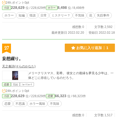
24h.ポイント
0pt
228,629
8,498
位 / 228,629件
位 / 8,498件
小説
ホラー
ホラー
短編
怪談
日常
ミステリー？
不気味
花
失踪事件
感想数 0
文字数 2,592
最終更新日 2022.02.20
登録日 2022.02.18
27
お気に入り追加
1
妄想綴り。
天之奏詩(そらのかなた)
メリークリスマス、彩希。 彼女との復縁を夢見る少年は、一
体どこに存在しているのだろう。
恋愛
完結
ｼｮｰﾄｼｮｰﾄ
24h.ポイント
0pt
228,629
66,323
位 / 228,629件
位 / 66,323件
小説
恋愛
恋愛
不思議
ホラー風味
不気味
感想数 0
文字数 1,517