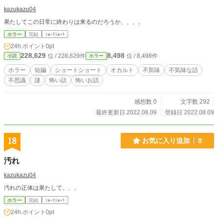
kazukazu04
果たしてこの日常に終わりは来るのだろうか、、、。
ホラー
完結
ｼｮｰﾄｼｮｰﾄ
24h.ポイント
0pt
228,629
8,498
位 / 228,629件
位 / 8,498件
小説
ホラー
ホラー
短編
ショートショート
オカルト
不気味
不気味な話
不思議
謎
怖い話
怖いお話
感想数 0
文字数 292
最終更新日 2022.08.09
登録日 2022.08.09
18
お気に入り追加
0
汚れ
kazukazu04
汚れの正体は果たして、、、
ホラー
完結
ｼｮｰﾄｼｮｰﾄ
24h.ポイント
0pt