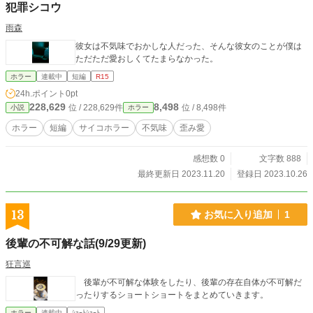
犯罪シコウ
雨森
彼女は不気味でおかしな人だった、そんな彼女のことが僕は
ただただ愛おしくてたまらなかった。
ホラー
連載中
短編
R15
24h.ポイント
0pt
228,629
8,498
位 / 228,629件
位 / 8,498件
小説
ホラー
ホラー
短編
サイコホラー
不気味
歪み愛
感想数 0
文字数 888
最終更新日 2023.11.20
登録日 2023.10.26
13
お気に入り追加
1
後輩の不可解な話(9/29更新)
狂言巡
後輩が不可解な体験をしたり、後輩の存在自体が不可解だ
ったりするショートショートをまとめていきます。
ホラー
連載中
ｼｮｰﾄｼｮｰﾄ