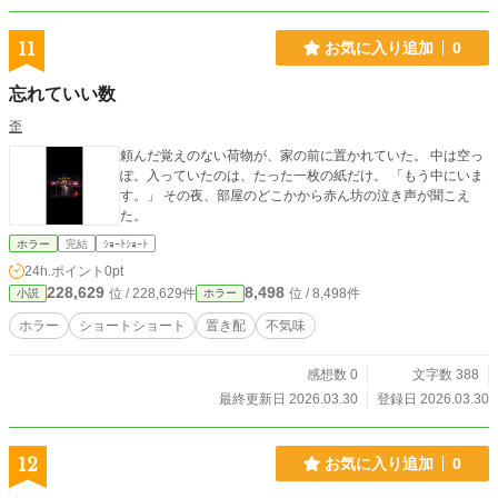
11
お気に入り追加
0
忘れていい数
歪
頼んだ覚えのない荷物が、家の前に置かれていた。 中は空っ
ぽ。入っていたのは、たった一枚の紙だけ。 「もう中にいま
す。」 その夜、部屋のどこかから赤ん坊の泣き声が聞こえ
た。
ホラー
完結
ｼｮｰﾄｼｮｰﾄ
24h.ポイント
0pt
228,629
8,498
位 / 228,629件
位 / 8,498件
小説
ホラー
ホラー
ショートショート
置き配
不気味
感想数 0
文字数 388
最終更新日 2026.03.30
登録日 2026.03.30
12
お気に入り追加
0