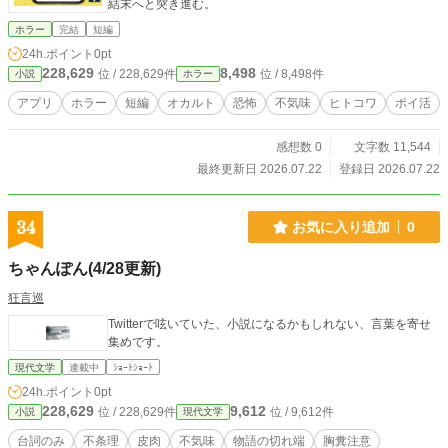
結末へと突き進む。
ホラー
完結
短編
24h.ポイント
0pt
228,629
8,498
位 / 228,629件
位 / 8,498件
小説
ホラー
アプリ
ホラー
短編
オカルト
恐怖
不気味
ヒトコワ
ポイ活
感想数 0
文字数 11,544
最終更新日 2026.07.22
登録日 2026.07.22
34
お気に入り追加
0
ちゃんぽん(4/28更新)
狂言巡
Twitterで呟いていた、小説になるかもしれない、言葉を寄せ
集めです。
現代文学
連載中
ｼｮｰﾄｼｮｰﾄ
24h.ポイント
0pt
228,629
9,612
位 / 228,629件
位 / 9,612件
小説
現代文学
台詞のみ
不条理
皮肉
不気味
物語の切れ端
胸糞注意