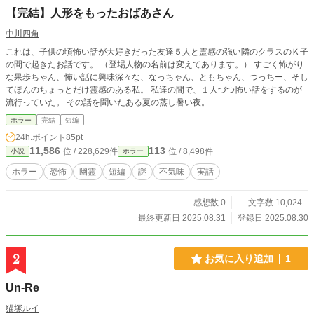
【完結】人形をもったおばあさん
中川四角
これは、子供の頃怖い話が大好きだった友達５人と霊感の強い隣のクラスのＫ子
の間で起きたお話です。 （登場人物の名前は変えてあります。） すごく怖がり
な果歩ちゃん、怖い話に興味深々な、なっちゃん、ともちゃん、つっちー、そし
てほんのちょっとだけ霊感のある私。 私達の間で、１人づつ怖い話をするのが
流行っていた。 その話を聞いたある夏の蒸し暑い夜。
ホラー
完結
短編
24h.ポイント
85pt
11,586
113
位 / 228,629件
位 / 8,498件
小説
ホラー
ホラー
恐怖
幽霊
短編
謎
不気味
実話
感想数 0
文字数 10,024
最終更新日 2025.08.31
登録日 2025.08.30
2
お気に入り追加
1
Un-Re
猫塚ルイ