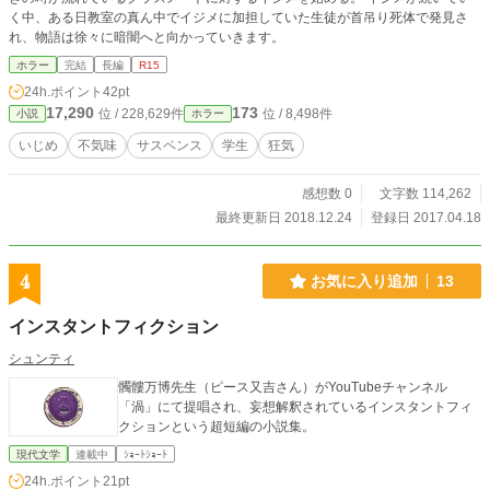
く中、ある日教室の真ん中でイジメに加担していた生徒が首吊り死体で発見さ
れ、物語は徐々に暗闇へと向かっていきます。
ホラー
完結
長編
R15
24h.ポイント
42pt
17,290
173
位 / 228,629件
位 / 8,498件
小説
ホラー
いじめ
不気味
サスペンス
学生
狂気
感想数 0
文字数 114,262
最終更新日 2018.12.24
登録日 2017.04.18
4
お気に入り追加
13
インスタントフィクション
シュンティ
髑髏万博先生（ピース又吉さん）がYouTubeチャンネル
「渦」にて提唱され、妄想解釈されているインスタントフィ
クションという超短編の小説集。
現代文学
連載中
ｼｮｰﾄｼｮｰﾄ
24h.ポイント
21pt