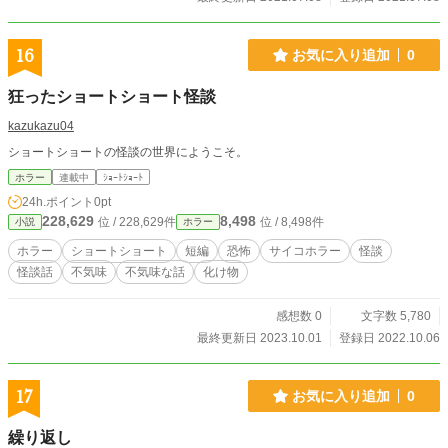
16
お気に入り追加
0
狂ったショートショート怪談
kazukazu04
ショートショートの怪談の世界にようこそ。
ホラー
連載中
ｼｮｰﾄｼｮｰﾄ
24h.ポイント
0pt
228,629
8,498
位 / 228,629件
位 / 8,498件
小説
ホラー
ホラー
ショートショート
短編
恐怖
サイコホラー
怪談
怪談話
不気味
不気味な話
化け物
感想数 0
文字数 5,780
最終更新日 2023.10.01
登録日 2022.10.06
17
お気に入り追加
0
繰り返し