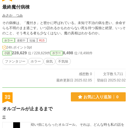
最終魔付病棟
みさか つみ
その病棟は、「魔付き」と密かに呼ばれている。未知で不治の病を患い、余命す
らも不明のまま過ごす。いつ訪れるかもわからない死を待つ孤独と絶望、いっそ
のこと、そう考える者も少なくはない。魔の真相はわかるのか。
ホラー
連載中
短編
R15
24h.ポイント
0pt
228,629
8,498
位 / 228,629件
位 / 8,498件
小説
ホラー
ファンタジー
ホラー
病気
不気味
感想数 0
文字数 5,711
最終更新日 2025.02.05
登録日 2025.02.02
32
お気に入り追加
0
オルゴールが止まるまで
歪
幼い頃にもらったオルゴール。 それは、どんな時も私の話を