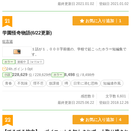
最終更新日 2021.01.02
登録日 2021.01.02
21
お気に入り追加
1
学園怪奇物語(6/22更新)
狂言巡
１話が１，０００字前後の、学校で起こったホラー短編集で
す。
ホラー
連載中
ｼｮｰﾄｼｮｰﾄ
24h.ポイント
0pt
228,629
8,498
位 / 228,629件
位 / 8,498件
小説
ホラー
青春
不気味
理不尽
放課後
噂
日常に潜む恐怖
短編連作風
感想数 0
文字数 6,601
最終更新日 2025.06.22
登録日 2018.12.26
22
お気に入り追加
4