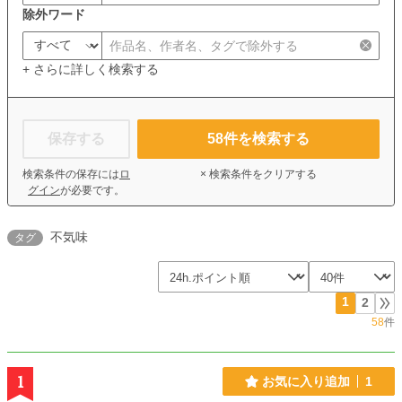
除外ワード
+ さらに詳しく検索する
保存する
58
件を検索する
検索条件の保存には
ロ
× 検索条件をクリアする
グイン
が必要です。
不気味
タグ
1
2
58
件
1
お気に入り追加
1