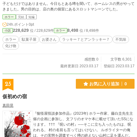
子どもだけではありません。今日もとある噂を聞いて、ホームレスの男がやって
きました。男の目的は、店の奥の個室にあるスロットマシーンでした。
ホラー
完結
短編
24h.ポイント
0pt
228,629
8,498
位 / 228,629件
位 / 8,498件
小説
ホラー
ホラー
駄菓子屋
お婆さん
ラッキー７とアンラッキー７
不気味
化け物
感想数 0
文字数 6,301
最終更新日 2023.03.17
登録日 2023.03.17
25
お気に入り追加
0
仮初めの宿
真田晃
『愉怪屋怪談参加作品』(2023年) ホラー作家、藤白圭先生主
催の企画に参加し、文フリのオマケ本に載せて頂いたSSにな
ります。 ††† 『呪いの村』──そこに立ち入ったものは、呪
われる。 村の名前も言ってはいけない。 ルポライターの俺
は、その実態を調査すべく噂の絶えない山村に足を運んだ。