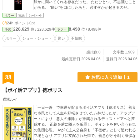
静かに聞いてくれる存在だった。 ただひとつ、不思議なこと
がある。 “願い”を口にしたあと、必ず何かが起きるのだ。
ホラー
完結
ｼｮｰﾄｼｮｰﾄ
24h.ポイント
0pt
228,629
8,498
位 / 228,629件
位 / 8,498件
小説
ホラー
ホラー
ショートショート
願い
不気味
感想数 0
文字数 1,909
最終更新日 2026.04.06
登録日 2026.04.06
33
お気に入り追加
1
【ポイ活アプリ】徳ポリス
猫塚ルイ
「一日一善」で幸運が貯まるポイ活アプリ【徳ポリス】 善良
な市民として人生を好転させていた八神だったが、アップデ
ートにより「悪人の排除」が推奨されるディストピアへと変
貌する。 正義を盾に隣人を断罪し、ポイントを奪い合う狂気
の集団心理。 やがて主人公自身も「不徳者」として追われる
立場となり アプリに支配された街で、善意が牙を剥く凄惨な