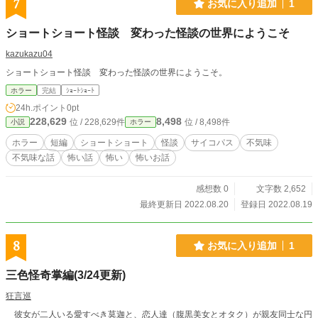
7
お気に入り追加
1
ショートショート怪談 変わった怪談の世界にようこそ
kazukazu04
ショートショート怪談 変わった怪談の世界にようこそ。
ホラー
完結
ｼｮｰﾄｼｮｰﾄ
24h.ポイント
0pt
228,629
8,498
位 / 228,629件
位 / 8,498件
小説
ホラー
ホラー
短編
ショートショート
怪談
サイコパス
不気味
不気味な話
怖い話
怖い
怖いお話
感想数 0
文字数 2,652
最終更新日 2022.08.20
登録日 2022.08.19
8
お気に入り追加
1
三色怪奇掌編(3/24更新)
狂言巡
彼女が二人いる愛すべき莫迦と、恋人達（腹黒美女とオタク）が親友同士な円