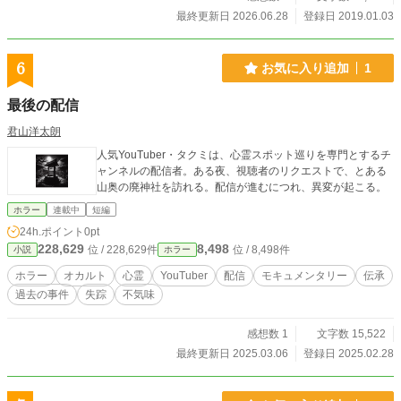
最終更新日 2026.06.28
登録日 2019.01.03
6
お気に入り追加
1
最後の配信
君山洋太朗
人気YouTuber・タクミは、心霊スポット巡りを専門とするチ
ャンネルの配信者。ある夜、視聴者のリクエストで、とある
山奥の廃神社を訪れる。配信が進むにつれ、異変が起こる。
ホラー
連載中
短編
24h.ポイント
0pt
228,629
8,498
位 / 228,629件
位 / 8,498件
小説
ホラー
ホラー
オカルト
心霊
YouTuber
配信
モキュメンタリー
伝承
過去の事件
失踪
不気味
感想数 1
文字数 15,522
最終更新日 2025.03.06
登録日 2025.02.28