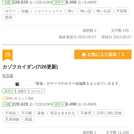
228,629
8,498
位 / 228,629件
位 / 8,498件
小説
ホラー
ホラー
短編
ショートショート
怖い
怖い話
怖いお話
不気味
怪談
感想数 0
文字数 195
最終更新日 2022.08.07
登録日 2022.08.07
19
お気に入り追加
1
カゾクカイダン(7/26更新)
狂言巡
『家族』がテーマのホラー短編集をまとめていきます。
ホラー
連載中
ｼｮｰﾄｼｮｰﾄ
24h.ポイント
0pt
228,629
8,498
位 / 228,629件
位 / 8,498件
小説
ホラー
不気味
不可解
家族
実話も含まれる
不条理
日常に潜む恐怖
兄弟姉妹
親戚
感想数 1
文字数 11,248