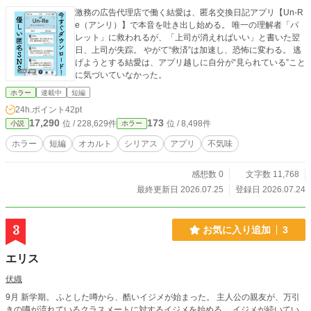
激務の広告代理店で働く結愛は、匿名交換日記アプリ【Un-R
e（アンリ）】で本音を吐き出し始める。 唯一の理解者「パ
レット」に救われるが、「上司が消えればいい」と書いた翌
日、上司が失踪。 やがて“救済”は加速し、恐怖に変わる。 逃
げようとする結愛は、アプリ越しに自分が“見られている”こと
に気づいていなかった。
ホラー
連載中
短編
24h.ポイント
42pt
17,290
173
位 / 228,629件
位 / 8,498件
小説
ホラー
ホラー
短編
オカルト
シリアス
アプリ
不気味
感想数 0
文字数 11,768
最終更新日 2026.07.25
登録日 2026.07.24
3
お気に入り追加
3
エリス
伏織
9月 新学期。 ふとした噂から、酷いイジメが始まった。 主人公の親友が、万引
きの噂が流れているクラスメートに対するイジメを始める。 イジメが続いてい