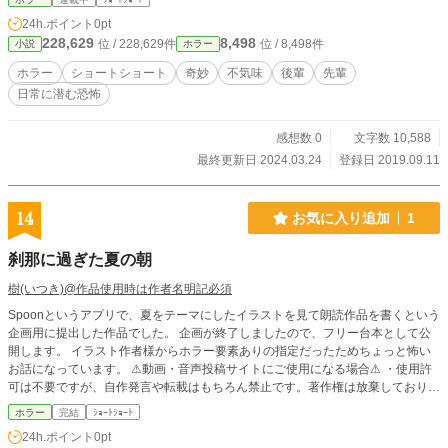
24h.ポイント
0pt
228,629
8,498
位 / 228,629件
位 / 8,498件
小説
ホラー
ホラー
ショートショート
奇妙
不気味
後輩
先輩
日常に潜む恐怖
感想数 0
文字数 10,588
最終更新日 2024.03.24
登録日 2019.09.11
14
お気に入り追加
1
刹那に過ぎた夏の朝
樹(いつき)@作品使用時は作者名明記必須
Spoonというアプリで、夏をテーマにしたイラストを見て朗読作品を書くという
企画用に提出した作品でした。 企画が終了しましたので、フリー台本として公
開します。 イラスト作者様からホラー要素ありの指定だったためちょっと怖い
お話になっています。 ⚠動画・音声投稿サイトにご使用になる場合⚠ ・使用許
可は不要ですが、自作発言や転載はもちろん禁止です。著作権は放棄しておりま
せん。必ず作者名の樹(いつき)を記載して下さい。(何度注意しても作者名の記載
ホラー
完結
ｼｮｰﾄｼｮｰﾄ
が無い場合には台本使用を禁止します) ・語尾変更や方言などの多少のアレンジ
24h.ポイント
0pt
はokですが、大幅なアレンジや台本の世界観をぶち壊すようなアレンジやエフ