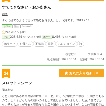
すててきなさい・おかあさん
四季
すぐに捨てるように言って怒るお母さん、という詩です。 2019.2.14
ホラー
完結
ｼｮｰﾄｼｮｰﾄ
24h.ポイント
0pt
228,629
8,498
位 / 228,629件
位 / 8,498件
小説
ホラー
ホラー？
お母さん
不気味
日常
バレンタイン
詩
感想数 0
文字数 384
最終更新日 2021.05.04
登録日 2021.05.04
24
お気に入り追加
0
スロットマシーン
岡本梨紅
とある町にある木造建築の駄菓子屋、七。近くに小学校に中学校、公園まである
ので、よく子どもたちの憩いの場として親しまれていました。 駄菓子屋ですか
ら、子どもたちが帰ると普通ならお店を閉めてしまいますが、ななの商売相手は