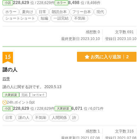
228,629
8,498
位 / 228,629件
位 / 8,498件
小説
ホラー
ェクトなどはご遠慮願います。 その他の詳細は【作品を使用する際の注意点】
をご覧下さい。
ホラー
夏向け
日常
朗読台本
フリー台本
現代
ショートショート
短編
一話完結
不気味
感想数 0
文字数 691
最終更新日 2023.10.10
登録日 2023.10.10
15
お気に入り追加
2
謎の人
四季
謎の人に関する詩です。 2020.5.13
大衆娯楽
完結
ｼｮｰﾄｼｮｰﾄ
24h.ポイント
0pt
228,629
6,071
位 / 228,629件
位 / 6,071件
小説
大衆娯楽
日常
謎の人
不気味
人間関係
詩
感想数 1
文字数 316
最終更新日 2021.07.08
登録日 2021.07.08