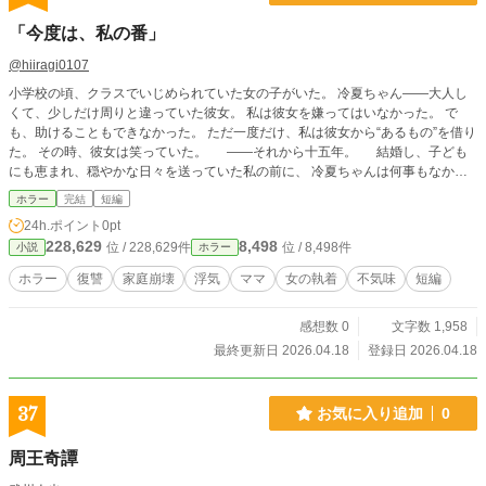
「今度は、私の番」
@hiiragi0107
小学校の頃、クラスでいじめられていた女の子がいた。 冷夏ちゃん――大人し
くて、少しだけ周りと違っていた彼女。 私は彼女を嫌ってはいなかった。 で
も、助けることもできなかった。 ただ一度だけ、私は彼女から“あるもの”を借り
た。 その時、彼女は笑っていた。 ――それから十五年。 結婚し、子ども
にも恵まれ、穏やかな日々を送っていた私の前に、 冷夏ちゃんは何事もなかっ
たかのように現れる。 懐かしい会話。優しい笑顔。 再び始まった、穏やかな関
ホラー
完結
短編
係。 けれど、少しずつ日常に違和感が混ざり始める。 帰りが遅くなる夫。 そ
24h.ポイント
0pt
して―― 「ねえママ。今日ね、“ママ”と遊んだの」 そう言い出す、私の子ど
228,629
8,498
位 / 228,629件
位 / 8,498件
小説
ホラー
も。 やがて届いた、夫からのメッセージ。 「好きな人がいる。今日は帰らな
い」 あの日、彼女が笑っていた理由を、私はまだ知らない。 ――「ねえ、
ホラー
復讐
家庭崩壊
浮気
ママ
女の執着
不気味
短編
楽しかった？」 あの時、借りたもの。 そして今、静かに“返されていくも
の”とは――。
感想数 0
文字数 1,958
最終更新日 2026.04.18
登録日 2026.04.18
37
お気に入り追加
0
周王奇譚