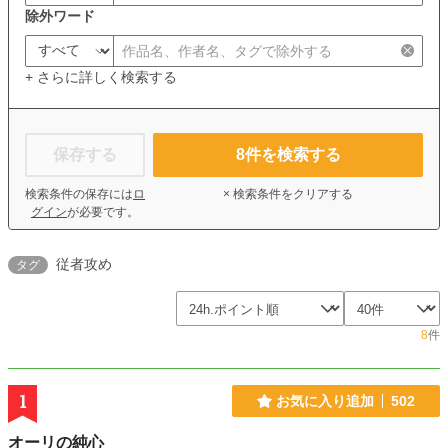
除外ワード
+ さらに詳しく検索する
保存する
8
件を検索する
検索条件の保存には
ロ
× 検索条件をクリアする
グイン
が必要です。
従者攻め
タグ
8
件
1
お気に入り追加
502
オーリの純心