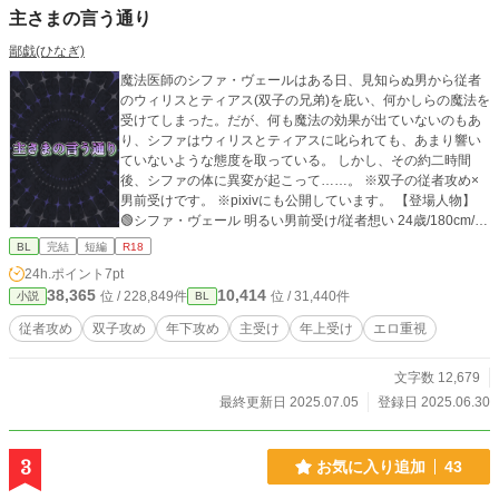
主さまの言う通り
鄙戯(ひなぎ)
魔法医師のシファ・ヴェールはある日、見知らぬ男から従者
のウィリスとティアス(双子の兄弟)を庇い、何かしらの魔法を
受けてしまった。だが、何も魔法の効果が出ていないのもあ
り、シファはウィリスとティアスに叱られても、あまり響い
ていないような態度を取っている。 しかし、その約二時間
後、シファの体に異変が起こって……。 ※双子の従者攻め×
男前受けです。 ※pixivにも公開しています。 【登場人物】
🟢シファ・ヴェール 明るい男前受け/従者想い 24歳/180cm/細
マッチョ 緑色の瞳/濃い緑色の短髪 貴族(公爵)であるヴェール
BL
完結
短編
R18
家の次男 治癒能力が使える魔法医師 🟣ウィリス・ニーヴ(双
24h.ポイント
7pt
子の兄) 美形のS攻め/愛の重い変態 22歳/181cm/細身 紫の瞳/
38,365
10,414
位 / 228,849件
位 / 31,440件
小説
BL
藤色の長髪を後ろで結っている シファの幼馴染で彼に仕える
従者 毒属性の魔法使い/誰にでも敬語で話す 🟣ティアス・ニ
従者攻め
双子攻め
年下攻め
主受け
年上受け
エロ重視
ーヴ(双子の弟) 美形のクーデレ攻め/愛の重いS 22歳/185cm/
マッチョ(着痩せする) 紫の瞳/藤色の短髪をオールバックにし
文字数 12,679
ている シファの幼馴染で彼に仕える従者 毒属性の魔法使い/
シファ(主)にも口が悪い 【注意事項とお願い】 ※この小説は
最終更新日 2025.07.05
登録日 2025.06.30
フィクションです。実在の人物や団体などとは一切、関係あ
りません。 ※筆者は作中の行為を推奨しておりません。 ※好
き嫌いがはっきり分かれる内容となっているので、閲覧は何
3
お気に入り追加
43
でもアリの方のみでお願いします。 ※18歳未満の方は閲覧し