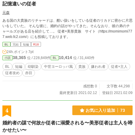
ないでください。 ※小説の無断転載・無断使用・自作発言も
記憶違いの従者
禁止です。 【追記】 閲覧や評価等、ありがとうございます。
少しでも楽しんでいただけたのであれば幸いです。 気が向い
元森
たら続編を書くかもしれないです。
ある国の大貴族のリチャードは、酷い扱いをしている従者のリカドに密かに片思
いをしていた。 そんな彼に、婚約の話がやってきた。そんなおり、彼の弟のチ
ャールズがある店を紹介して…。 従者×美形貴族 サイト（https://momimomi77
7.web.fc2.com/）にも投稿しております。
BL
完結
短編
R18
24h.ポイント
7pt
38,365
10,414
位 / 228,849件
位 / 31,440件
小説
BL
BL
短編
幼馴染
中世ヨーロッパ風
貴族
嫌われ者
従者×主人
従者攻め
赤目
感想数 0
文字数 44,298
最終更新日 2021.02.12
登録日 2021.02.09
4
お気に入り追加
73
婚約者の謀で何故か従者に溺愛される〜美形従者は主人を啼
かせたい〜