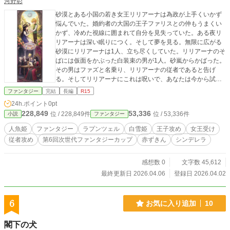
河野彰
砂漠とある小国の若き女王リリアーナは為政が上手くいかず
悩んでいた。婚約者の大国の王子ファリスとの仲もうまくい
かず、冷めた視線に囲まれて自分を見失っていた。ある夜リ
リアーナは深い眠りにつく。そして夢を見る。無限に広がる
砂漠にリリアーナは1人、立ち尽くしていた。リリアーナのそ
ばには仮面をかぶった白装束の男が1人。砂嵐からかばった。
その男はファズと名乗り、リリアーナの従者であると告げ
る。そしてリリアーナにこれは呪いで、あなたは今から試練
を受けなければならないと告げる。リリアーナはファズに助
ファンタジー
完結
長編
R15
けられ砂漠の端の緑豊かな王国にたどり着き……。
24h.ポイント
0pt
228,849
53,336
位 / 228,849件
位 / 53,336件
小説
ファンタジー
人魚姫
ファンタジー
ラプンツェル
白雪姫
王子攻め
女王受け
従者攻め
第6回次世代ファンタジーカップ
赤ずきん
シンデレラ
感想数 0
文字数 45,612
最終更新日 2026.04.06
登録日 2026.04.02
6
お気に入り追加
10
閣下の犬