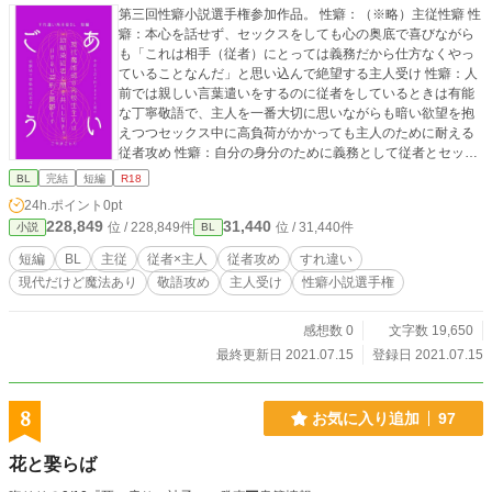
第三回性癖小説選手権参加作品。 性癖：（※略）主従性癖 性
癖：本心を話せず、セックスをしても心の奥底で喜びながら
も「これは相手（従者）にとっては義務だから仕方なくやっ
ていることなんだ」と思い込んで絶望する主人受け 性癖：人
前では親しい言葉遣いをするのに従者をしているときは有能
な丁寧敬語で、主人を一番大切に思いながらも暗い欲望を抱
えつつセックス中に高負荷がかかっても主人のために耐える
従者攻め 性癖：自分の身分のために義務として従者とセック
スしなければいけないことに葛藤する受け 性癖：自分で自分
BL
完結
短編
R18
のことを道具扱いする攻め 性癖：心はまだくっつかないけど
24h.ポイント
0pt
先に身体をくっつけなければいけない事情があって、そのせ
228,849
31,440
位 / 228,849件
位 / 31,440件
小説
BL
いで互いの溝が深まっていくすれ違いBL （※略……主従の二
人がくっつくまで100話くらいかかってほしいけどその間に
短編
BL
主従
従者×主人
従者攻め
すれ違い
も先に身体はくっついていてほしいし何ならそのせいですれ
現代だけど魔法あり
敬語攻め
主人受け
性癖小説選手権
違ったり互いに傷ついたり苦しんでじれじれしながら最後は
ハッピーエンドを迎えることが約束されたすれ違いセックス
をする主従性癖） あらすじは大体上記のとおりです。現代の
感想数 0
文字数 19,650
魔術師をしている高校生主人が契約のために従者とセックス
最終更新日 2021.07.15
登録日 2021.07.15
をしなければいけない話。 ※作業用BGM 「人形」天野月子
8
お気に入り追加
97
花と娶らば