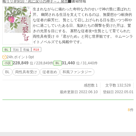
晦リリ＠9/10『死に戻りの神子～』発売
書籍情報
生まれながらに備わった奇特な力のせいで神の贄に選ばれた
芹。 幽閉される生活を支えてくれるのは、無愛想かつ献身的
な従者の蘇芳だ。 贄として召し上げられる日を思いつつ和や
かに過ごしていたある日、鬼妖たちの襲撃を受けた芹は、驚
きの光景を目にする。 寡黙な従者攻×生贄として育てられた
両性具有受け ※『君がため』と同じ世界観です。 ※ムーンラ
イトノベルズでも掲載中です。
BL
完結
長編
R18
24h.ポイント
0pt
228,849
31,440
位 / 228,849件
位 / 31,440件
小説
BL
BL
両性具有受け
従者攻め
和風ファンタジー
感想数 1
文字数 132,528
最終更新日 2022.06.10
登録日 2022.05.01
8
件