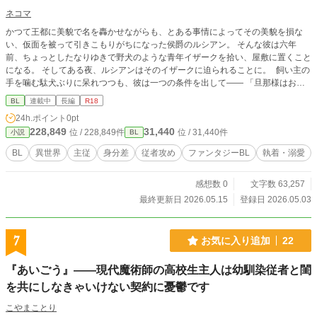
ネコマ
かつて王都に美貌で名を轟かせながらも、とある事情によってその美貌を損な
い、仮面を被って引きこもりがちになった侯爵のルシアン。 そんな彼は六年
前、ちょっとしたなりゆきで野犬のような青年イザークを拾い、屋敷に置くこと
になる。 そしてある夜、ルシアンはそのイザークに迫られることに。 飼い主の
手を噛む駄犬ぶりに呆れつつも、彼は一つの条件を出して—— 「旦那様はお可
愛らしい」 「お優しい、だろうが。駄犬」 これは主従でありながらどこか歪な
BL
連載中
長編
R18
距離のまま互いを選び続ける二人と、その周囲の人々の日々を描く物語。
24h.ポイント
0pt
228,849
31,440
位 / 228,849件
位 / 31,440件
小説
BL
BL
異世界
主従
身分差
従者攻め
ファンタジーBL
執着・溺愛
感想数 0
文字数 63,257
最終更新日 2026.05.15
登録日 2026.05.03
7
お気に入り追加
22
『あいごう』――現代魔術師の高校生主人は幼馴染従者と閨
を共にしなきゃいけない契約に憂鬱です
こやまことり