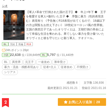
シオ
【軍人×革命で打倒された国の王子】 ◆ 年上×年下 ◆ 王子
を敬愛する軍人×傷付いた王子 ◆ 序盤に暴力（性的表現含
む）表現有り 《予告無くR18表現が出てくるので、18歳以下
の方は閲覧をお控え下さい》 18世紀ヨーロッパ風の世界観。
王国の第四王子であったオリヴィエは、王朝打倒の革命によ
って幸福な生活を奪われる。果てしない暴力を受け傷ついた
オリヴィエと彼を守りたいと願う軍人、テオドール。
BL
完結
長編
R18
24h.ポイント
28pt
22,638
5,797
位 / 228,849件
位 / 31,440件
小説
BL
BL
異世界
元王子
一途攻め
薄幸受け
暴力・流血・残酷表現あり
従者×主人
従者攻め
不憫受け
シリアス
感想数 6
文字数 136,936
最終更新日 2021.01.21
登録日 2021.01.16
2
お気に入り追加
28