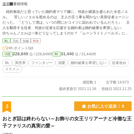
蓮恭
書籍情報
純粋無垢だと思っていた婚約者マリア嬢に、何故か媚薬を盛られた令息ノエ
ル。 苦しいノエルを慰めるのは、主人の言う事を聞かない美形従者ユージン
だった。 『どうして僕は、いつの間にかコイツに囚われているんだろう』 主
人を翻弄する従者、何故か従者を応援する婚約者は婚約破棄を希望しない。
坊ちゃんノエルは一体どうなってしまうのか？ 『ムーンライトノベルズ』にも
掲載中です。 こちらは他の作品と比べて、短めの作品となります。
BL
完結
短編
R18
24h.ポイント
0pt
228,849
31,440
位 / 228,849件
位 / 31,440件
小説
BL
BL
異世界
ファンタジー
溺愛
婚約破棄を希望しない
従者攻め
イケメン
感想数 1
文字数 14,673
最終更新日 2021.11.26
登録日 2021.11.25
5
お気に入り追加
0
おとぎ話は終わらない～お飾りの女王リリアーナと冷徹な王
子ファリスの真実の愛～