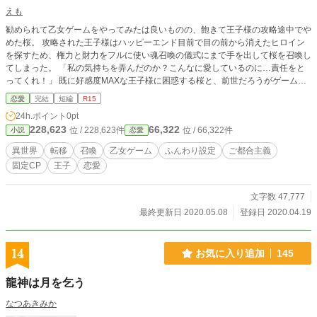
えも
勧められて乙女ゲームをやってみたは良いものの、飽きて王子様の攻略途中でや
めた桜。 攻略された王子様はハッピーエンド目前で目の前から消えたヒロイン
を探すため、権力と財力をフルに使い魂召喚の儀式にまで手を出して桜を召喚し
てしまった。 「私の気持ちを弄んだのか？こんなに愛しているのに…責任をと
ってくれ！」 既に好感度MAXな王子様に困惑する桜と、前世だろうがゲームだ
ろうが桜なら何でもいい王子様のお話。
恋愛
完結
短編
R15
24h.ポイント
0pt
228,623
66,322
位 / 228,623件
位 / 66,322件
小説
恋愛
異世界
転移
召喚
乙女ゲーム
ふんわり設定
ご都合主義
固定CP
王子
恋愛
文字数 47,777
最終更新日 2020.05.08
登録日 2020.04.19
14
お気に入り追加
145
龍神は月を乞う
なつあきみか