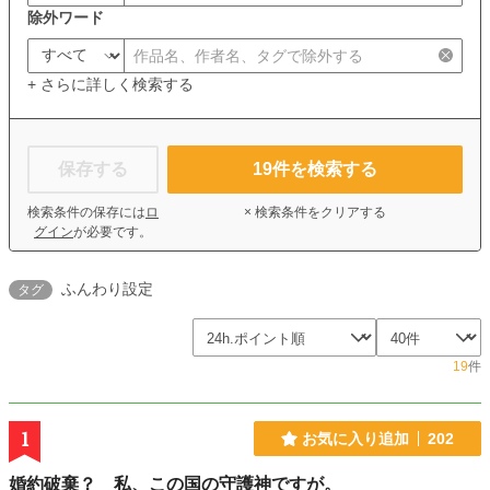
除外ワード
+ さらに詳しく検索する
保存する
19
件を検索する
検索条件の保存には
ロ
× 検索条件をクリアする
グイン
が必要です。
ふんわり設定
タグ
19
件
1
お気に入り追加
202
婚約破棄？ 私、この国の守護神ですが。