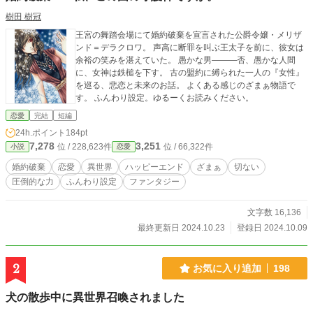
樹田 樹冠
王宮の舞踏会場にて婚約破棄を宣言された公爵令嬢・メリザ
ンド＝デラクロワ。 声高に断罪を叫ぶ王太子を前に、彼女は
余裕の笑みを湛えていた。 愚かな男―――否、愚かな人間
に、女神は鉄槌を下す。 古の盟約に縛られた一人の『女性』
を巡る、悲恋と未来のお話。 よくある感じのざまぁ物語で
す。 ふんわり設定。ゆるーくお読みください。
恋愛
完結
短編
24h.ポイント
184pt
7,278
3,251
位 / 228,623件
位 / 66,322件
小説
恋愛
婚約破棄
恋愛
異世界
ハッピーエンド
ざまぁ
切ない
圧倒的な力
ふんわり設定
ファンタジー
文字数 16,136
最終更新日 2024.10.23
登録日 2024.10.09
2
お気に入り追加
198
犬の散歩中に異世界召喚されました