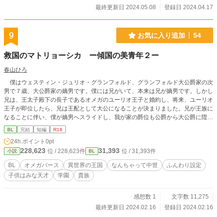
最終更新日 2024.05.08
登録日 2024.04.17
9
お気に入り追加
54
救国のマトリョーシカ ー傾国の美青年２ー
春山ひろ
僕はウェスティン・ジュリオ・グランフォルド、グランフォルド大公爵家の次
男で７歳、大公爵家の嫡男です。僕には兄がいて、本来は兄が嫡男です。しかし
兄は、王太子殿下の長子であるオメガのユーリオ王子と婚約し、将来、ユーリオ
王子が即位したら、兄は王配として大公になることが決まりました。兄が王族に
なることに伴い、僕が嫡男へスライドし、我が家の爵位も公爵から大公爵に陞爵
しました。 前作「傾国の美青年」の続きになります。ガヴィの弟・ウェステ
BL
完結
短編
R18
ィンが主人公。兄同様、両親を守ろうと健気に頑張ります。今回はヘタレ父がち
24h.ポイント
0pt
ょっとかっこいいかもしれない？本文内にオメガバースの説明はありません。他
228,623
31,393
位 / 228,623件
位 / 31,393件
小説
BL
サイトでも公開しています。
BL
オメガバース
異世界の王国
なんちゃって中世
ふんわり設定
子供はみな天才
学園
貴族
感想数 1
文字数 11,275
最終更新日 2024.02.16
登録日 2024.02.16