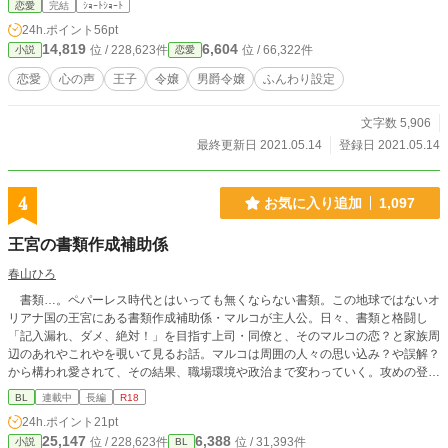
恋愛
完結
ｼｮｰﾄｼｮｰﾄ
24h.ポイント
56pt
14,819
6,604
位 / 228,623件
位 / 66,322件
小説
恋愛
恋愛
心の声
王子
令嬢
男爵令嬢
ふんわり設定
文字数 5,906
最終更新日 2021.05.14
登録日 2021.05.14
4
お気に入り追加
1,097
王宮の書類作成補助係
春山ひろ
書類…。ペパーレス時代とはいっても無くならない書類。この地球ではないオ
リアナ国の王宮にある書類作成補助係・マルコが主人公。日々、書類と格闘し
「記入漏れ、ダメ、絶対！」を目指す上司・同僚と、そのマルコの恋？と家族周
辺のあれやこれやを覗いて見るお話。マルコは周囲の人々の思い込み？や誤解？
から構われ愛されて、その結果、職場環境や政治まで変わっていく。攻めの登場
はちょっと先の予定。他のサイトにも掲載。
BL
連載中
長編
R18
24h.ポイント
21pt
25,147
6,388
位 / 228,623件
位 / 31,393件
小説
BL