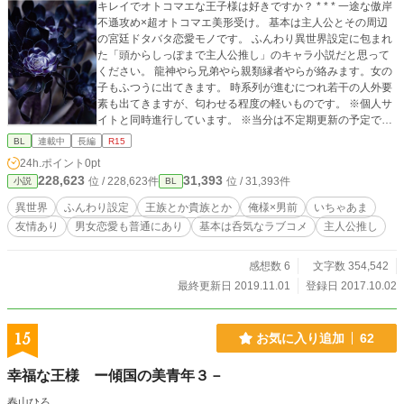
キレイでオトコマエな王子様は好きですか？ * * * 一途な傲岸
不遜攻め×超オトコマエ美形受け。 基本は主人公とその周辺
の宮廷ドタバタ恋愛モノです。 ふんわり異世界設定に包まれ
た「頭からしっぽまで主人公推し」のキャラ小説だと思って
ください。 龍神やら兄弟やら親類縁者やらが絡みます。女の
子もふつうに出てきます。 時系列が進むにつれ若干の人外要
素も出てきますが、匂わせる程度の軽いものです。 ※個人サ
イトと同時進行しています。 ※当分は不定期更新の予定で
す。 ※表紙画像はNEO HIMEISMさんからお借りしました。
BL
連載中
長編
R15
24h.ポイント
0pt
228,623
31,393
位 / 228,623件
位 / 31,393件
小説
BL
異世界
ふんわり設定
王族とか貴族とか
俺様×男前
いちゃあま
友情あり
男女恋愛も普通にあり
基本は呑気なラブコメ
主人公推し
感想数 6
文字数 354,542
最終更新日 2019.11.01
登録日 2017.10.02
15
お気に入り追加
62
幸福な王様 ー傾国の美青年３－
春山ひろ