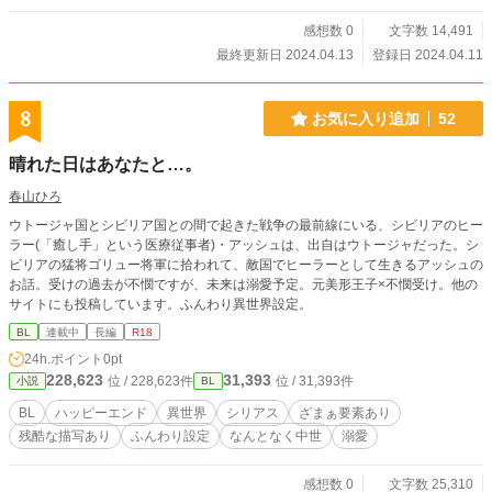
感想数 0
文字数 14,491
最終更新日 2024.04.13
登録日 2024.04.11
8
お気に入り追加
52
晴れた日はあなたと…。
春山ひろ
ウトージャ国とシビリア国との間で起きた戦争の最前線にいる、シビリアのヒー
ラー(「癒し手」という医療従事者)・アッシュは、出自はウトージャだった。シ
ビリアの猛将ゴリュー将軍に拾われて、敵国でヒーラーとして生きるアッシュの
お話。受けの過去が不憫ですが、未来は溺愛予定。元美形王子×不憫受け。他の
サイトにも投稿しています。ふんわり異世界設定。
BL
連載中
長編
R18
24h.ポイント
0pt
228,623
31,393
位 / 228,623件
位 / 31,393件
小説
BL
BL
ハッピーエンド
異世界
シリアス
ざまぁ要素あり
残酷な描写あり
ふんわり設定
なんとなく中世
溺愛
感想数 0
文字数 25,310