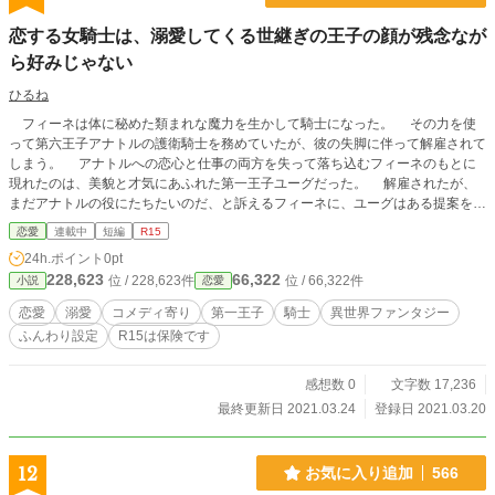
恋する女騎士は、溺愛してくる世継ぎの王子の顔が残念なが
ら好みじゃない
ひるね
フィーネは体に秘めた類まれな魔力を生かして騎士になった。 その力を使
って第六王子アナトルの護衛騎士を務めていたが、彼の失脚に伴って解雇されて
しまう。 アナトルへの恋心と仕事の両方を失って落ち込むフィーネのもとに
現れたのは、美貌と才気にあふれた第一王子ユーグだった。 解雇されたが、
まだアナトルの役にたちたいのだ、と訴えるフィーネに、ユーグはある提案をす
る。 「……私の護衛騎士になったらどうかな。アナトルと会う機会は、他の仕
恋愛
連載中
短編
R15
事より多いと思うのだけれど」 常敗無勝の一方的な恋しか知らなかったフィ
24h.ポイント
0pt
ーネは、ユーグの想いに気づかない。 ……周囲から見れば、ユーグがフィー
228,623
66,322
位 / 228,623件
位 / 66,322件
小説
恋愛
ネを溺愛していることは明らかなのだが。
恋愛
溺愛
コメディ寄り
第一王子
騎士
異世界ファンタジー
ふんわり設定
R15は保険です
感想数 0
文字数 17,236
最終更新日 2021.03.24
登録日 2021.03.20
12
お気に入り追加
566