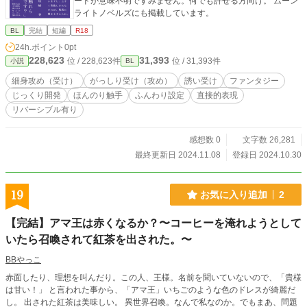
ードが意味不明ですみません。何でも許せる方向け。 ムーン
ライトノベルズにも掲載しています。
BL
完結
短編
R18
24h.ポイント
0pt
228,623
31,393
位 / 228,623件
位 / 31,393件
小説
BL
細身攻め（受け）
がっしり受け（攻め）
誘い受け
ファンタジー
じっくり開発
ほんのり触手
ふんわり設定
直接的表現
リバーシブル有り
感想数 0
文字数 26,281
最終更新日 2024.11.08
登録日 2024.10.30
19
お気に入り追加
2
【完結】アマ王は赤くなるか？〜コーヒーを淹れようとして
いたら召喚されて紅茶を出された。〜
BBやっこ
赤面したり、理想を叫んだり。この人、王様。名前を聞いていないので、「貴様
は甘い！」 と言われた事から、「アマ王」いちごのような色のドレスが綺麗だ
し。 出された紅茶は美味しい。 異世界召喚。なんで私なのか。でもまあ、問題