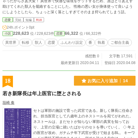
ゃったからさあ大変！ 異世界で快適な環境をゲットするため、凛はとりあえず
助けてくれた獣人を籠絡することにした。 性格の悪い女が身体使って良いよう
にしようとしたら、ちょっと深く落としすぎてそのまま狩られてしまう話。
恋愛
完結
短編
R18
24h.ポイント
0pt
228,623
66,322
位 / 228,623件
位 / 66,322件
小説
恋愛
異世界
転移
獣人
恋愛
ふんわり設定
番
執着
ご都合主義
感想数 0
文字数 17,591
最終更新日 2020.04.11
登録日 2020.04.08
18
お気に入り追加
14
若き新隊長は年上医官に堕とされる
垣崎 奏
セトは軍部の施設で育った武官である。新しく隊長に任命さ
れ、担当医官として八歳年上のネストールを宛てがわれた。
ネストールは、まだセトが知らない軍部の真実を知ってお
り、上官の立場に就いたばかりのセトを導いていく。 ◇ 年上
の医官が攻め、ガチムチ年下武官が受けで始まるBL。 キーワ