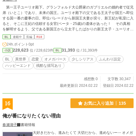
第一王子ユーリオ殿下。グランフォルド大公爵家のガブリエルの婚約者で従兄
弟（いとこ）であり、未来の国王。ユーリオ殿下の父である王太子が国王へ即位
する国一番の慶事の日。即位パレードから新国王夫妻が戻り、新王妃が私室に入
ると、そこに王妃の信頼する女官(ベータ・25歳)の遺体があった！ その真相
を解明するよう、父である新国王から立太子したばかりの新王太子・ユーリオに
王命が下る。「傾国の美青年」シリーズの一つとなっており、登場人物は同じで
BL
連載中
長編
R18
す。前作を読んでおられない方には、登場人物が今一つ、分かりにくいと思いま
24h.ポイント
0pt
すので、シリーズで読んで頂いた方がより楽しめると思います。他のサイトにも
228,623
31,393
位 / 228,623件
位 / 31,393件
小説
BL
掲載しています。
BL
異世界
恋愛
オメガバース
少しシリアス
ふんわり設定
ハッピーエンド
残酷な描写あり
感想数 0
文字数 30,347
最終更新日 2024.02.22
登録日 2024.02.22
16
お気に入り追加
135
俺が番になりたくない理由
春瀬湖子
書籍情報
大好きだから、進みたくて 大切だから、進めないー⋯ オメガ