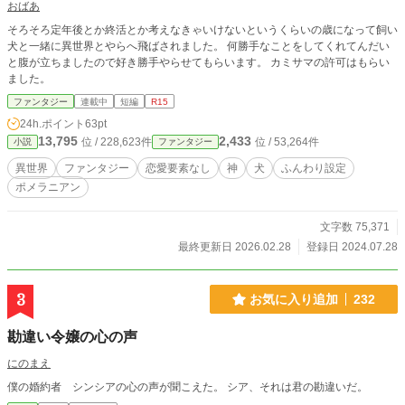
おばあ
そろそろ定年後とか終活とか考えなきゃいけないというくらいの歳になって飼い
犬と一緒に異世界とやらへ飛ばされました。 何勝手なことをしてくれてんだい
と腹が立ちましたので好き勝手やらせてもらいます。 カミサマの許可はもらい
ました。
ファンタジー
連載中
短編
R15
24h.ポイント
63pt
13,795
2,433
位 / 228,623件
位 / 53,264件
小説
ファンタジー
異世界
ファンタジー
恋愛要素なし
神
犬
ふんわり設定
ポメラニアン
文字数 75,371
最終更新日 2026.02.28
登録日 2024.07.28
3
お気に入り追加
232
勘違い令嬢の心の声
にのまえ
僕の婚約者 シンシアの心の声が聞こえた。 シア、それは君の勘違いだ。