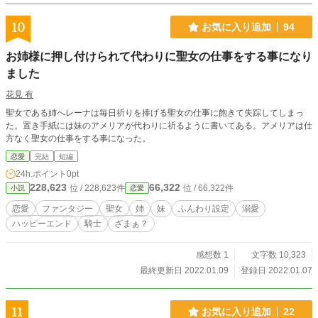
10
お気に入り追加
94
お姉様に押し付けられて代わりに聖女の仕事をする事になり
ました
花見 有
聖女である姉へレーナは毎日祈りを捧げる聖女の仕事に飽きて失踪してしまっ
た。置き手紙には妹のアメリアが代わりに祈るように書いてある。アメリアは仕
方なく聖女の仕事をする事になった。
恋愛
完結
短編
24h.ポイント
0pt
228,623
66,322
位 / 228,623件
位 / 66,322件
小説
恋愛
恋愛
ファンタジー
聖女
姉
妹
ふんわり設定
溺愛
ハッピーエンド
騎士
ざまぁ？
感想数 1
文字数 10,323
最終更新日 2022.01.09
登録日 2022.01.07
11
お気に入り追加
22