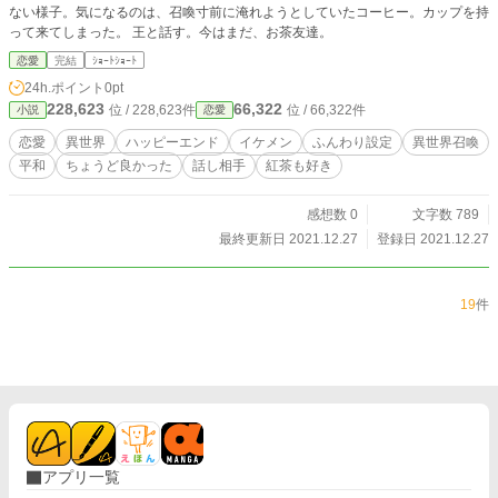
ない様子。気になるのは、召喚寸前に淹れようとしていたコーヒー。カップを持
って来てしまった。 王と話す。今はまだ、お茶友達。
恋愛
完結
ｼｮｰﾄｼｮｰﾄ
24h.ポイント
0pt
228,623
66,322
位 / 228,623件
位 / 66,322件
小説
恋愛
恋愛
異世界
ハッピーエンド
イケメン
ふんわり設定
異世界召喚
平和
ちょうど良かった
話し相手
紅茶も好き
感想数 0
文字数 789
最終更新日 2021.12.27
登録日 2021.12.27
19
件
アプリ一覧