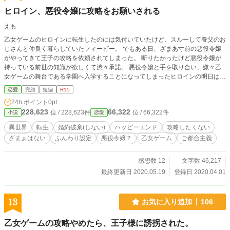
ヒロイン、悪役令嬢に攻略をお願いされる
えも
乙女ゲームのヒロインに転生したのには気付いていたけど、スルーして養父のお
じさんと仲良く暮らしていたフィービー。 でもある日、ざまあ寸前の悪役令嬢
がやってきて王子の攻略を依頼されてしまった。 断りたかったけど悪役令嬢が
持っている前世の知識が欲しくて渋々承諾。 悪役令嬢と手を取り合い、嫌々乙
女ゲームの舞台である学園へ入学することになってしまったヒロインの明日はど
っちだ！
恋愛
完結
短編
R15
24h.ポイント
0pt
228,623
66,322
位 / 228,623件
位 / 66,322件
小説
恋愛
異世界
転生
婚約破棄(しない)
ハッピーエンド
攻略したくない
ざまぁはない
ふんわり設定
悪役令嬢？
乙女ゲーム
ご都合主義
感想数 12
文字数 46,217
最終更新日 2020.05.19
登録日 2020.04.01
13
お気に入り追加
106
乙女ゲームの攻略やめたら、王子様に誘拐された。