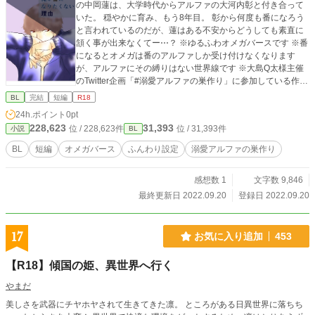
の中岡蓮は、大学時代からアルファの大河内彰と付き合って
いた。 穏やかに育み、もう8年目。 彰から何度も番になろう
と言われているのだが、蓮はある不安からどうしても素直に
頷く事が出来なくてー⋯？ ※ゆるふわオメガバースです ※番
になるとオメガは番のアルファしか受け付けなくなります
が、アルファにその縛りはない世界線です ※大島Q太様主催
のTwitter企画「#溺愛アルファの巣作り」に参加している作品
になります。 ※他サイト様にも投稿しております
BL
完結
短編
R18
24h.ポイント
0pt
228,623
31,393
位 / 228,623件
位 / 31,393件
小説
BL
BL
短編
オメガバース
ふんわり設定
溺愛アルファの巣作り
感想数 1
文字数 9,846
最終更新日 2022.09.20
登録日 2022.09.20
17
お気に入り追加
453
【R18】傾国の姫、異世界へ行く
やまだ
美しさを武器にチヤホヤされて生きてきた凛。 ところがある日異世界に落ちち