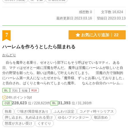
感想数 0
文字数 16,624
最終更新日 2023.03.16
登録日 2023.03.13
7
お気に入り追加
22
ハーレムを作ろうとしたら阻まれる
からどり
自らを魔帝と名乗り、ゼオという部下にもそう呼ばせているマティ。 ある
日、マティはゼオと一緒に淫魔を呼んだ。 魔帝は淫魔にハーレムが欲しいと自
分の野望を願ったら、願いは湾曲して叶えられてしまう。 淫魔の力で強制的
にハーレム第一夫人になったゼオから「魔帝様、ずっとお慕いしておりました」
と告白され、ぱくりと食べられてしまった魔帝。 なんとか自分のハーレムを
作ろうとする魔帝と魔帝様への愛が深くて重いゼオの日常。 全五話です。
BL
完結
短編
R18
24h.ポイント
0pt
228,623
31,393
位 / 228,623件
位 / 31,393件
小説
BL
執着
♡喘ぎ/濁音喘ぎあり
ふんわり設定
コメディ時々シリアス
押し込まれ、丸め込まれる受け
ゆるいファンタジー
敬語攻め
態度が大きい受け
くすぐり