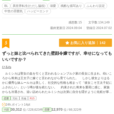
BL
異世界転生(ただし脇役)
溺愛
残酷な描写あり
ふんわり設定
中世の雰囲気
ハッピーエンド
感想数 15
文字数 134,149
最終更新日 2024.09.04
登録日 2024.07.02
5
お気に入り追加
142
ずっと妹と比べられてきた壁顔令嬢ですが、幸せになっても
いいですか？
ひるね
ルミシカは聖女の血を引くと言われるシェンブルク家の長女に生まれ、幼いこ
ろから将来は王太子に嫁ぐと言われながら育てられた。 しかし彼女よりはる
かに優秀な妹ムールカは美しく、社交的な性格も相まって「彼女こそ王太子妃に
ふさわしい」という噂が後を絶たない。 約束された将来を重荷に感じ、家族
からも冷遇され、追い詰められたルミシカは次第に自分を隠すように化粧が厚く
なり、おしろいの塗りすぎでのっぺりした顔を周囲から「壁顔令嬢」と呼ばれて
恋愛
完結
長編
R15
揶揄されるようになった。 未来の夫である王太子の態度も冷たく、このまま
24h.ポイント
14pt
結婚したところでよい夫婦になるとは思えない。 運命に流されるままに生き
30,312
12,970
位 / 228,623件
位 / 66,322件
小説
恋愛
て、お飾りの王妃として一生を送ろう、と決意していたルミシカをある日、城に