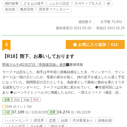
滞在していた雑技団の道化師が呼び止めた。 「きったないメイクねえ！ 化粧
婚約破棄
ざまぁは後半
ふんわり設定
ネガティブ主人公
妹
品がかわいそうだとは思わないの？」 ルールーと名乗った彼は、半ば強引に
道化師
醜形恐怖
異世界ファンタジー
ルミシカに化粧の指導をするようになり、そして提案する。 「二か月後の婚約
披露宴で美しく生まれ変わったあなたを見せつけて、周囲を見返してやりましょ
う！」 彼の指導の下、ルミシカは周囲に「美しい」と思われるためのコツを
感想数 0
文字数 75,852
学び、変化していく。 しかし周囲では、彼女を婚約者の座から外すために画
最終更新日 2021.03.20
登録日 2021.02.25
策する者もいることに、ルミシカはまだ気づいていない。
6
お気に入り追加
613
【R18】陛下、お慕いしております
野地マルテ@2月27日『帝国後宮録』発売
書籍情報
ラーファは恋をした。相手は半年前に政略結婚をした夫、ヴィンダード。ヴィン
ダードは一国の王だったが、母親の身分が低く、姉の息子が成人したら退く予定
になっていた。期間限定の王だとしても、為政者として懸命に務めを果たそうす
る誠実なヴィンダードに、ラーファは次第に惹かれていく。 ◆性描写回には※
あり ◆ムーンライトノベルズに掲載したものに、一部エピソード（補足・設
定）を加えています。
恋愛
完結
短編
R18
24h.ポイント
7pt
37,189
16,274
位 / 228,623件
位 / 66,322件
小説
恋愛
ハッピーエンド
異世界
恋愛
結婚
R18要素あり
政略結婚
ふんわり設定
王×令嬢
ご都合主義