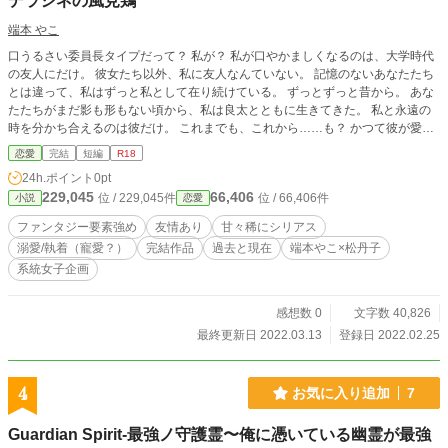
デラシネの風見鶏
端本 やこ
口うるさい委員長タイプだって？ 私が？ 私が口やかましくなるのは、大学時代
の友人にだけ。 彼女たち以外、私に友人なんていない。 記憶のないあなたたち
とは違って、私はずっと私として在り続けている。 ずっとずっと昔から。 あな
たたちがまだ影も形もない頃から、私は良太とともに生きてきた。 私と永遠の
時を分かち合えるのは彼だけ。 これまでも、これから……も？ かつて彼が愛し
たあの人が現れるまでは、せめて隣に居させて欲しい。 これってわがまま？ だ
恋愛
完結
短編
R18
としても、それが私の希望で願い。 私の唯一の願いを、どうか。 ※松丹子様と
24h.ポイント
0pt
のコラボレーション作品のオマケです。 ※本作は、拙著「チキンさんの事始
229,045
66,406
位 / 229,045件
位 / 66,406件
小説
恋愛
め」のアナザーバージョンです。パラレルワールドのお話としてお読みくださ
い。 ※コラボ作品はタグよりご覧ください。 同一世界のキャラクターが登場
ファンタジー要素強め
友情あり
甘々稀にシリアス
する先行作品をご覧いただけますとよりお楽しみいただけると思います。
溺愛/執着（寵愛？）
完結作品
過去と現在
端本やこ×松丹子
系統女子企画
感想数 0
文字数 40,826
最終更新日 2022.03.13
登録日 2022.02.25
4
お気に入り追加
7
Guardian Spirit-最強ノ守護霊〜俺に憑いている幽霊が最強