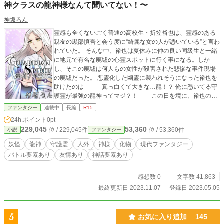
神クラスの龍神様なんて聞いてない！〜
神坂ろん
霊感も全くないごく普通の高校生・折笠裕也は、霊感のある
親友の黒部慎吾と会う度に“綺麗な女の人が憑いている”と言わ
れていた。 そんな中、裕也は夏休みに仲の良い同級生と一緒
に地元で有名な廃墟の心霊スポットに行く事になる。しか
し、そこの廃墟は何人もの女性が殺害された悲惨な事件現場
の廃墟だった。 悪霊化した幽霊に襲われそうになった裕也を
助けたのは―――真っ白くて大きな…龍！？ 俺に憑いてる守
護霊が最強の龍神ってマジ？！ ――この日を境に、裕也の周
りで次々と得体しれないモノ達が姿を現すようになる。 最強
ファンタジー
連載中
長編
R15
守護霊×アクションバトル×妖怪×友情が繰り広げられる現代
24h.ポイント
0pt
ファンタジー！！ ―――――――――――――――――――
229,045
53,360
位 / 229,045件
位 / 53,360件
小説
ファンタジー
―――――――――――――
妖怪
龍神
守護霊
人外
神様
化物
現代ファンタジー
バトル要素あり
友情あり
神話要素あり
感想数 0
文字数 41,863
最終更新日 2023.11.07
登録日 2023.05.05
5
お気に入り追加
145