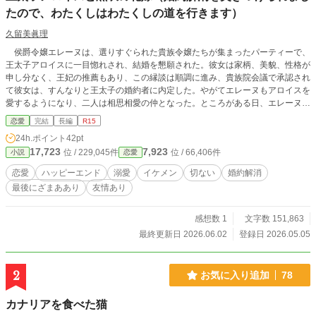
たので、わたくしはわたくしの道を行きます）
久留美眞理
侯爵令嬢エレーヌは、選りすぐられた貴族令嬢たちが集まったパーティーで、
王太子アロイスに一目惚れされ、結婚を懇願された。彼女は家柄、美貌、性格が
申し分なく、王妃の推薦もあり、この縁談は順調に進み、貴族院会議で承認され
て彼女は、すんなりと王太子の婚約者に内定した。やがてエレーヌもアロイスを
愛するようになり、二人は相思相愛の仲となった。ところがある日、エレーヌの
もとに王宮から使者が来た。使者が携えていたのは王家からの「婚約解消通知」
恋愛
完結
長編
R15
……。納得できないエレーヌは王太子に彼の気持ちをたずねるも、返ってきたの
24h.ポイント
42pt
は「きみを愛したことはない」という冷たい返事。その言葉の翌日、新聞紙上
17,723
7,923
位 / 229,045件
位 / 66,406件
小説
恋愛
で、王太子の新しい婚約者、隣国の王女のことが報道されていた。ほどなく、そ
の王女が新しい婚約者として王宮にやってきた。 ありえないことに、エレー
恋愛
ハッピーエンド
溺愛
イケメン
切ない
婚約解消
ヌは王命で、その王女のお妃教育を任された。とてもそんな気持ちになれない彼
最後にざまああり
友情あり
女だったが、王妃の強い希望で引き受けざるを得なくなった。そして、やってき
た王女は悲しい過去を背負う、可愛い子で……王女は策士か天使か、腹黒いの
か、天然なのか。女二人の攻防もお楽しみください。 理不尽にも負けず、前
感想数 1
文字数 151,863
向きに生きるエレーヌが最後に掴んだ幸せをどうか見届けてくださるようお願い
最終更新日 2026.06.02
登録日 2026.05.05
致します（途中、秘密の一夜があるためＲ15にしています。助走長いですが、
そのあとにはスカっとが待っています。どうぞよろしくお願いしたします）
2
お気に入り追加
78
カナリアを食べた猫