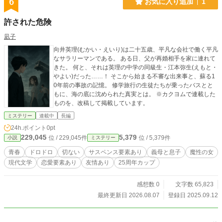
6
お気に入り追加
1
許された危険
凪子
向井英理(むかい・えいり)は二十五歳、平凡な会社で働く平凡
なサラリーマンである。 ある日、父が再婚相手を家に連れて
きた。 何と、それは英理の中学の同級生・江本弥生(えもと・
やよい)だった……！ そこから始まる不審な出来事と、蘇る1
0年前の事故の記憶。 修学旅行の生徒たちが乗ったバスとと
もに、海の底に沈められた真実とは。 ※カクヨムで連載した
ものを、改稿して掲載しています。
ミステリー
連載中
長編
24h.ポイント
0pt
229,045
5,379
位 / 229,045件
位 / 5,379件
小説
ミステリー
青春
ドロドロ
切ない
サスペンス要素あり
義母と息子
魔性の女
現代文学
恋愛要素あり
友情あり
25周年カップ
感想数 0
文字数 65,823
最終更新日 2026.08.07
登録日 2025.09.12