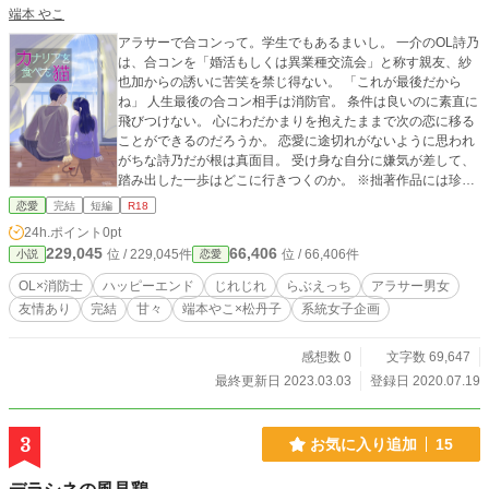
端本 やこ
アラサーで合コンって。学生でもあるまいし。 一介のOL詩乃
は、合コンを「婚活もしくは異業種交流会」と称す親友、紗
也加からの誘いに苦笑を禁じ得ない。 「これが最後だから
ね」 人生最後の合コン相手は消防官。 条件は良いのに素直に
飛びつけない。 心にわだかまりを抱えたままで次の恋に移る
ことができるのだろうか。 恋愛に途切れがないように思われ
がちな詩乃だが根は真面目。 受け身な自分に嫌気が差して、
踏み出した一歩はどこに行きつくのか。 ※拙著作品には珍し
く焦れてます。渋みがなくても読める方向きです。 ※松丹子
恋愛
完結
短編
R18
様とのコラボレーション作品です。 ※コラボ作品は全４作品
24h.ポイント
0pt
です。 以下の順にご覧いただきますと、より登場人物たちの
229,045
66,406
位 / 229,045件
位 / 66,406件
小説
恋愛
関係性をご理解いただけるかと思います。 ①『この初恋は犬
も食わない』（松丹子様）https://www.alphapolis.co.jp/novel/
OL×消防士
ハッピーエンド
じれじれ
らぶえっち
アラサー男女
219337452/54593744 ②本作『カナリアを食べた猫』（端本
友情あり
完結
甘々
端本やこ×松丹子
系統女子企画
やこ） ③『小悪魔うさぎの発情期』（松丹子様）https://www.
alphapolis.co.jp/novel/219337452/31593834 ④『チキンさん
の事始め』（端本やこ） おまけの⑤『デラシネの風見鶏』
感想数 0
文字数 69,647
（端本やこ） 以上、タグからもご確認いただけます。 ※表紙
最終更新日 2023.03.03
登録日 2020.07.19
絵はまったんこ様に描いていただきました。いかなる場合も
引用・転載等の行為はなさいませんようお願い申し上げま
す。 【illustrated by mat_tanko/(c).2020 mat_tanko All rights
3
お気に入り追加
15
reserved】