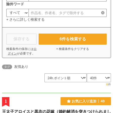
除外ワード
+ さらに詳しく検索する
保存する
6
件を検索する
検索条件の保存には
ロ
× 検索条件をクリアする
グイン
が必要です。
友情あり
タグ
6
件
1
お気に入り追加
49
王太子アロイスと黒衣の花嫁（婚約解消を突きつけられまし