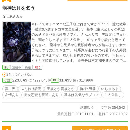
龍神は月を乞う
なつあきみか
キレイでオトコマエな王子様は好きですか？ * * * 一途な傲岸
不遜攻め×超オトコマエ美形受け。 基本は主人公とその周辺
の宮廷ドタバタ恋愛モノです。 ふんわり異世界設定に包まれ
た「頭からしっぽまで主人公推し」のキャラ小説だと思って
ください。 龍神やら兄弟やら親類縁者やらが絡みます。女の
子もふつうに出てきます。 時系列が進むにつれ若干の人外要
素も出てきますが、匂わせる程度の軽いものです。 ※個人サ
イトと同時進行しています。 ※当分は不定期更新の予定で
す。 ※表紙画像はNEO HIMEISMさんからお借りしました。
BL
連載中
長編
R15
24h.ポイント
0pt
229,045
31,499
位 / 229,045件
位 / 31,499件
小説
BL
異世界
ふんわり設定
王族とか貴族とか
俺様×男前
いちゃあま
友情あり
男女恋愛も普通にあり
基本は呑気なラブコメ
主人公推し
感想数 6
文字数 354,542
最終更新日 2019.11.01
登録日 2017.10.02