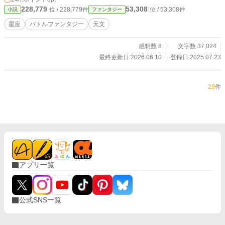
228,779
53,308
位 / 228,779件
位 / 53,308件
小説
ファンタジー
星座
バトルファンタジー
天文
感想数 8
文字数 37,024
最終更新日 2026.06.10
登録日 2025.07.23
29
件
アプリ一覧
公式SNS一覧