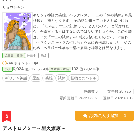
リョウチャン
ギリシャ神話の英雄、ヘラクレス。 十二の「神の試練」を乗
り越え、神となります。 その話は知っている人も多いけれ
ど、 「じゃあ、十二の試練って、どんなの？」 と聞かれた
ら、全部言える人は少ないのではないでしょうか。 この小説
は、その「十二の試練」を中心に描いたものです。 ※自作
「ヘラクレス〜ヘラの推し活」を元に再構成しました。その
ため、ヘラ様の性格や一部の展開は神話とは異なります。
児童書・童話
連載中
長編
24h.ポイント
200pt
6,924
132
位 / 228,779件
位 / 4,658件
小説
児童書・童話
ギリシャ神話
星座
英雄
試練
怪物とのバトル
感想数 0
文字数 28,726
最終更新日 2026.08.07
登録日 2026.07.12
2
お気に入り追加
4
アストロノミー～星火燎原～