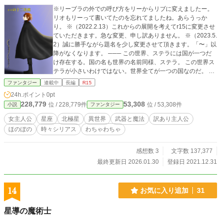
※リーブラの外での呼び方をリーからリブに変えましたー。
リオもリーって書いてたのを忘れてましたね。あらうっか
り。 ※（2022.2.13）これからの展開を考えてr15に変更させ
ていただきます。急な変更、申し訳ありません。 ※（2023.5.
2）誠に勝手ながら題名を少し変更させて頂きます。「〜」以
降がなくなります。 ─── この世界、ステラには国が一つだ
け存在する。国の名も世界の名前同様、ステラ。 この世界ス
テラが小さいわけではない。世界全てが一つの国なのだ。 そ
んな広大な土地を治めるのは『ポラリス』と呼ばれる羅針盤
ファンタジー
連載中
長編
R15
（王）と、その下につく『十二星座』と呼ばれる十二人の臣
24h.ポイント
0pt
下。その十三人を合わせてこの世界の『トップ』と呼ぶ。 ポ
228,779
53,308
位 / 228,779件
位 / 53,308件
小説
ファンタジー
ラリスはこの世界に存在する四つの属性魔法全てを操ること
が出来、更に上に立つ人間性も必要である。そして十二星座
女主人公
星座
北極星
異世界
武器と魔法
訳あり主人公
全員が認めた者しかなれない。この世界を治めるからには、
ほのぼの
時々シリアス
わちゃわちゃ
条件も厳しくなるというもの。 そして十二星座は、それぞれ
の星座を襲名している人物から代々受け継がれるものであ
る。ただし、それぞれ何かに秀でていなければならない。
感想数 3
文字数 137,377
（まあ、主に戦闘面であるが） そんな世界ステラで、初代に
最終更新日 2026.01.30
登録日 2021.12.31
次いで有名な世代があった。小さい子から老人まで皆が知る
世代。その名も『××の十二星座』。 その世代のことは小説や
絵本などになってまで後世に根強く伝わっているくらいなの
14
お気に入り追加
31
だから、相当の人気だったのだろう。 何故そこまで有名なの
か。それは十三人とも美形揃いというのもあるが、この代の
星導の魔術士
十二星座はとにかく世界が平和であることに力を注いでいた