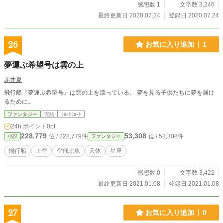
感想数 1
文字数 3,246
最終更新日 2020.07.24
登録日 2020.07.24
26
お気に入り追加
1
夢運ぶ希望号は雲の上
赤井夏
飛行船『夢運ぶ希望号』は雲の上を漂っている。 夢を見る子供たちに夢を届け
るために。
ファンタジー
完結
ｼｮｰﾄｼｮｰﾄ
24h.ポイント
0pt
228,779
53,308
位 / 228,779件
位 / 53,308件
小説
ファンタジー
飛行船
上空
空飛ぶ魚
天体
星座
感想数 0
文字数 3,422
最終更新日 2021.01.08
登録日 2021.01.08
27
お気に入り追加
0