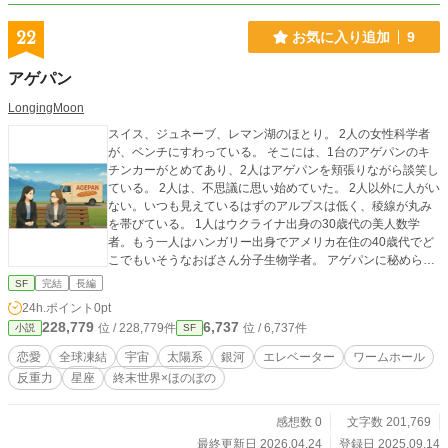
22
お気に入り追加
9
アゲパン
LongingMoon
スイス、ジュネーブ、レマン湖のほとり。 2人の女性科学者
が、ベンチにすわっている。 そこには、1台のアゲパンのキ
チンカーがとめてあり、2人はアゲパンを頬張りながら談笑し
ている。 2人は、不思議に思い始めていた。 2人以外に人がい
ない。いつも見えているはずのアルプスは低く、稜線が丸み
を帯びている。 1人はウクライナ出身の30歳代の美人数学
者。もう一人はハンガリー出身でアメリカ在住の40歳代でど
こでもいそうなおばさん分子生物学者。 アゲパンに秘められ
た壮大な謎。我々はどこからやってきて、どこへむかってい
SF
完結
長編
るのかご興味あられる方は、ご賞味あれ。
24h.ポイント
0pt
228,779
6,737
位 / 228,779件
位 / 6,737件
小説
SF
恋愛
全球凍結
宇宙
太陽系
銀河
エレベーター
ワームホール
反重力
星座
終末世界×ほのぼの
感想数 0
文字数 201,769
最終更新日 2026.04.24
登録日 2025.09.14