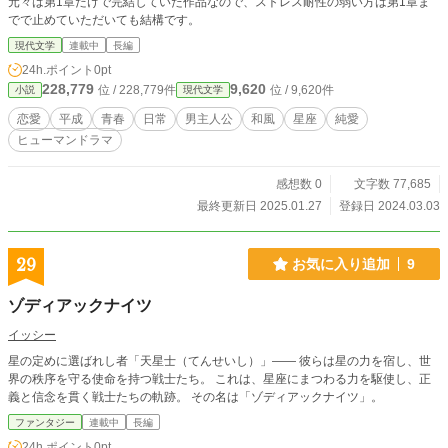
元々は第1章だけで完結していた作品なので、ストレス耐性の弱い方は第1章ま
でで止めていただいても結構です。
現代文学
連載中
長編
24h.ポイント
0pt
228,779
9,620
位 / 228,779件
位 / 9,620件
小説
現代文学
恋愛
平成
青春
日常
男主人公
和風
星座
純愛
ヒューマンドラマ
感想数 0
文字数 77,685
最終更新日 2025.01.27
登録日 2024.03.03
29
お気に入り追加
9
ゾディアックナイツ
イッシー
星の定めに選ばれし者「天星士（てんせいし）」―― 彼らは星の力を宿し、世
界の秩序を守る使命を持つ戦士たち。 これは、星座にまつわる力を駆使し、正
義と信念を貫く戦士たちの軌跡。 その名は「ゾディアックナイツ」。
ファンタジー
連載中
長編
24h.ポイント
0pt