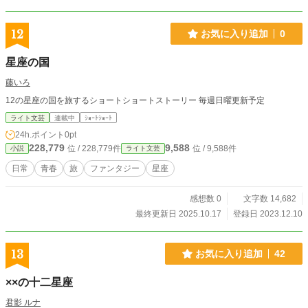
12
お気に入り追加
0
星座の国
藤いろ
12の星座の国を旅するショートショートストーリー 毎週日曜更新予定
ライト文芸
連載中
ｼｮｰﾄｼｮｰﾄ
24h.ポイント
0pt
228,779
9,588
位 / 228,779件
位 / 9,588件
小説
ライト文芸
日常
青春
旅
ファンタジー
星座
感想数 0
文字数 14,682
最終更新日 2025.10.17
登録日 2023.12.10
13
お気に入り追加
42
××の十二星座
君影 ルナ