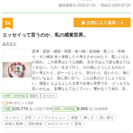
最終更新日 2020.07.20
登録日 2020.07.20
24
お気に入り追加
1
エッセイって言うのか、私の感覚世界。
あきすと
思考・思想・感情・習慣・食べ物・添加物・肩こり・耳鳴
り・ガン検診 色々体験したり考えさせられたり、親しい人と
の別れ。 この世界はとても残酷。 生き方なんて誰も教えては
くれない。 ただ、生きて行く。その為にどうしたものかと
日々考えたり、ぼーっとしたり。 怠けたり、赴いたり。 旅に
出たいなぁと、急に思い立つ。 こんな私のどうしようもな
い、感覚と もよもよした文章で出来た世界です。 どっちでも
良いかなぁ。 影響なんてなくていい。響かなくて余計、良
い。
ｴｯｾｲ・ﾉﾝﾌｨｸｼｮﾝ
連載中
ｼｮｰﾄｼｮｰﾄ
24h.ポイント
0pt
228,779
8,866
位 / 228,779件
位 / 8,866件
小説
ｴｯｾｲ・ﾉﾝﾌｨｸｼｮﾝ
エッセイ
日常
ノンフィクション
感覚
優しさ
思い遣り
肉体と精神
四柱推命
ホロスコープ
星座