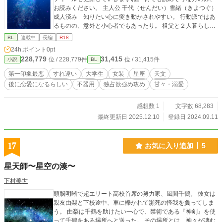
お読みください。 主人公 千代（せんだい）雪緒（きよつぐ）
成人済み 知りたい心に突き動かされやすい。 行動派ではあ
るものの、意外と小心者でもあったり。 祖父と２人暮らし。
隣には伯母が住んでおり、バイトに かり出されたりしてい
BL
連載中
長編
R18
る。 彼 天文サークルの幽霊部員。 ふと、急に現れる謎の
24h.ポイント
0pt
人。 容姿は良く、人目を惹く。 かなりの愛煙家。 珍しく、
228,779
31,415
位 / 228,779件
位 / 31,415件
小説
BL
ストックしてまで書いています。 それもそのはず、全然２人
のお話が進まないからです(;'∀') 大まかな流れは考えているも
第一印象最悪
すれ違い
大学生
女装
星座
天文
のの 細かく２人のアレコレまで考えるに至らない事が 多いの
後に恋愛になるらしい
不器用
独占欲強め攻め
甘々・溺愛
で、ほぼその場の雰囲気で書いています。
感想数 1
文字数 68,283
最終更新日 2025.12.10
登録日 2024.09.11
17
お気に入り追加
5
星天師〜星空の湊〜
下村美世
頭脳明晰で超エリート高校首席の努力家、風間千鶴。 彼女は
親友由梨と下校途中、車に轢かれて瀕死の怪我を負ってしま
う。 由梨は千鶴を助けたい一心で、禁術である『神剣』を使
って千鶴をある場所へと送った。 その場所とは、神々が凄む