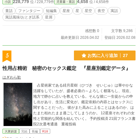
228,779
4,658
位 / 228,779件
位 / 4,658件
小説
児童書・童話
話・寓話です。 一節ごとの文字数を少なくしています。そのため、節数と更
新回数が増加しますが、ご了承ください。 基本、平仮名だけの童話ですが、
童話
ファンタジー
短編集
星座
星
星空
夜空
寓話
若干漢字が入っていたりします。完結後に漢字でバージョンも投稿します。
寓話風味/おとぎ話系
星屑
可能な限り、毎日投稿を目指します。一旦、制作している箇所まで投稿できた
ら、そこで一旦投稿が止まる可能性が高いです。 カクヨム、小説家になろう
で同じ題名で連載中です。
感想数 0
文字数 9,286
最終更新日 2026.04.02
登録日 2026.02.08
5
お気に入り追加
27
性用占精術 秘密のセックス鑑定 『星座別鑑定データ』
はぎわら歓
占星術家である緋月星樹（ひづき せいじゅ）は華やかな
活躍をしていたが、盛者必衰の～よろしく都落ちし、現在、
地方で静かに占いを教えている。そんな彼に一生徒からの申
し出があり、生活に変化が。鑑定依頼の内容とはセックスに
関することだった。 彼がまた高みに上ることはあるのか、は
たまた枯れたまま過ごしてしまうのか。 12星座それぞれの女
性と官能的な関係を結んでいく。 予約投稿済 21回フランス書
院2次選考通過 重複投稿
大衆娯楽
完結
長編
R18