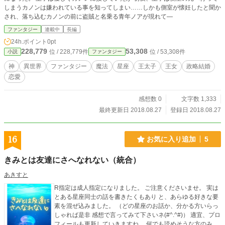
しまうカノンは嫌われている事を知ってしまい……しかも側室が懐妊したと聞か
され、落ち込むカノンの前に盗賊と名乗る青年ノアが現れて―
ファンタジー
連載中
長編
24h.ポイント
0pt
228,779
53,308
位 / 228,779件
位 / 53,308件
小説
ファンタジー
神
異世界
ファンタジー
魔法
星座
王太子
王女
政略結婚
恋愛
感想数 0
文字数 1,333
最終更新日 2018.08.27
登録日 2018.08.27
16
お気に入り追加
5
きみとは友達にさへなれない（統合）
あきすと
R指定は成人指定になりました。 ご注意くださいませ。 実は
とある星座同士の話を書きたくもあり と、あらゆる好きな要
素を混ぜ込みました。 （どの星座のお話か、分かる方いらっ
しゃれば是非 感想で言ってみて下さいネ(#^.^#)） 適宜、プロ
フィールも更新していきますね。 何でも読めそうな方のみ、