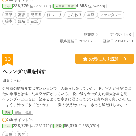
24h.ポイント
0pt
228,779
4,658
位 / 228,779件
位 / 4,658件
小説
児童書・童話
童話
寓話
児童書
ほっこり
じんわり
星座
ファンタジー
絵本
短編
昔話
感想数 0
文字数 6,958
最終更新日 2024.07.31
登録日 2024.07.31
10
お気に入り追加
0
ベランダで星を指す
四葉くらめ
会社員の結城奏太はマンションで一人暮らしをしていた。 冬、澄んだ夜空には
他の季節とは違った星空が広がっている。 晩ご飯を食べ終えた奏太は星を見に
ベランダへと出ると、染みるような寒さに混じってツンと鼻を突く臭いがした。
「よう、帰ってきてたのか」 ――奏太が見たいのは、きっと星だけじゃない。
恋愛
完結
短編
24h.ポイント
0pt
228,779
66,370
位 / 228,779件
位 / 66,370件
小説
恋愛
星座
現代