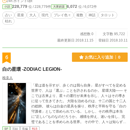
24h.ポイント
0pt
228,779
6,072
位 / 228,779件
位 / 6,072件
小説
大衆娯楽
占い
星座
大人
現代
プレイ色々
複数
神話
タロット
枯れ
感想数 0
文字数 95,722
最終更新日 2018.11.15
登録日 2018.10.11
6
お気に入り追加
0
白の星環 -ZODIAC LEGION-
桂圭人
「星は道を示すが、歩くのは我ら自身」 星がすべてを定める
世界で、人は「選ぶ」ことを許されるのか。 星環大陸―― そ
こでは古来より、星々の運行が未来を示し、人々はその導き
に従って生きてきた。 大陸を治めるのは、十二の国と十二人
の総帥。 彼らは白金の星具を操り、秩序と平和を守る「白の
守護者」として崇められている。 しかし、その秩序は本当
に“正しい”ものなのだろうか。 感情を抑え、迷いを排し、完
璧であることを求められる世界。 その中で、人々は知らず知
らずのうちに 「自由」という言葉を忘れかけていた。 本作
SF
完結
長編
R15