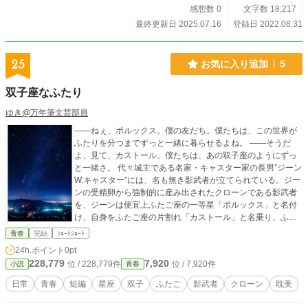
感想数 0
文字数 18,217
最終更新日 2025.07.16
登録日 2022.08.31
25
お気に入り追加
5
双子座なふたり
ゆき@万年筆文芸部員
——ねぇ、ポルックス。僕の友だち。僕たちは、この世界が
ふたりを分つまでずっと一緒に暮らせるよね。 ——そうだ
よ、見て、カストール。僕たちは、あの双子座のようにずっ
と一緒さ。 代々城主である名家・キャスター家の長男”ジーン
W.キャスター”には、名も無き影武者が立てられている。ジー
ンの受精卵から強制的に産み出されたクローンである影武者
を、ジーンは便宜上ふたご座の一等星「ポルックス」と名付
け、自身をふたご座の片割れ「カストール」と名乗り、ふた
りは大親友として日々を過ごしていた——。 ※WEB上企画
青春
完結
ｼｮｰﾄｼｮｰﾄ
「クローンをテーマに１本」の作品です。
24h.ポイント
0pt
228,779
7,920
位 / 228,779件
位 / 7,920件
小説
青春
日常
青春
短編
星座
双子
ふたご
影武者
クローン
耽美