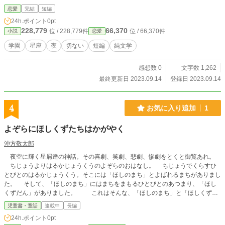
恋愛
完結
短編
24h.ポイント
0pt
228,779
66,370
位 / 228,779件
位 / 66,370件
小説
恋愛
学園
星座
夜
切ない
短編
純文学
感想数 0
文字数 1,262
最終更新日 2023.09.14
登録日 2023.09.14
4
お気に入り追加
1
よぞらにほしくずたちはかがやく
沖方敬太郎
夜空に輝く星屑達の神話。その喜劇、笑劇、悲劇、惨劇をとくと御覧あれ。
ちじょうよりはるかじょうくうのよぞらのおはなし。 ちじょうでくらすひ
とびとのはるかじょうくう。そこには「ほしのまち」とよばれるまちがありまし
た。 そして、「ほしのまち」にはまちをまもるひとびとのあつまり、「ほし
くずだん」がありました。 これはそんな、「ほしのまち」と「ほしくずだ
ん」のものがたり。 この世界には摩訶不思議な、人々が知らないだけのこと
児童書・童話
連載中
長編
が未だ存在している。 「もしも、もしも、遥か上空に地上の人々が知らない街
24h.ポイント
0pt
が存在したとしたら？」 これはそんな作者の空想をもとに生み出された童