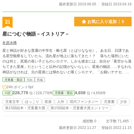
最終更新日 2019.06.05
登録日 2019.04.16
21
お気に入り追加
0
星につむぐ物語－イストリア－
冬原水稀
星と神話が好きな普通の中学生・帳七星（とばりななせ）。 ある日、日課であ
る星空観察をしていたら、流れ星が地上に落ちてきた！？ 落ちた場所にいた
のは何と、尻尾の長い子どものシロクマ。しかも彼女には、自分が「夜空から落
ちてきた星座」だということ以外の記憶がないらしい。星座の物語……すなわち
神話がなければ、元の星座には帰れないと嘆くシロクマ。 「お願いナナセ、私
の記憶‐神話‐を書いて！！」 しまいにはそんなことを頼まれてしまう。 さらに
児童書・童話
完結
長編
彼女と過ごす内に、謎の生物にも襲われるようになってしまって……！ 星を繋
24h.ポイント
0pt
いで、神話を紡ぐ。普通の少女・七星と、”ホクト”と名付けた子グマのハートフ
228,779
4,658
位 / 228,779件
位 / 4,658件
小説
児童書・童話
ルファンタジー。 ※公開部分のみでとりあえず一話分完結！※
児童文学
ほっこり
星座
人外
現代ファンタジー
児童書
少女
第15回絵本・児童書大賞
第15回絵本・児童書大賞エントリー
感想数 0
文字数 71,485
最終更新日 2022.11.27
登録日 2022.11.15