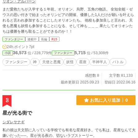
リオン・アルバーン
まだ愛救たちが入学する１年前。オリオン、烏野、五角の物語。 全知全能・ゼ
ウスの思い付きで始まったオリンピアの開催、優勝した1人だけが願いを叶えら
れると言われ参加することにしたオリオンたち。 他校も参加良しと言われ、天
使も悪魔も妖怪も参加することになる、そして神も＿＿＿ 果たしてオリオンた
ちは優勝を勝ち取ることができるのか！！
ファンタジー
連載中
長編
R15
24h.ポイント
7pt
36,573
5,715
位 / 228,779件
位 / 53,308件
小説
ファンタジー
ファンタジー
神
天使と悪魔
妖怪
星座
半神半人
バトル
感想数 8
文字数 81,133
最終更新日 2025.09.23
登録日 2022.06.16
3
お気に入り追加
0
星が光る街で
シダレヤナギ
私の彼は天文部に入っている学校でも有名な星座好き。でも私は、星座なんて大
嫌いだった──。星が光る夜の、切ないラブストーリー。