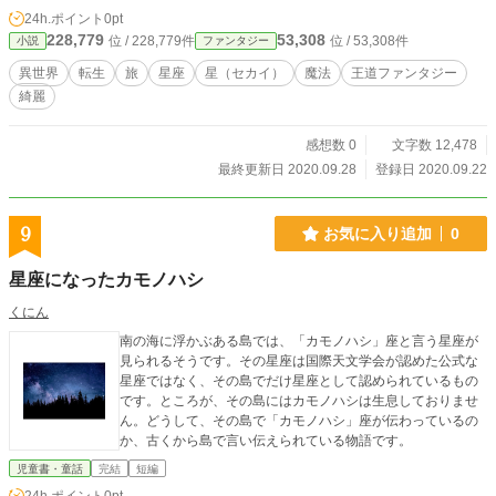
いです、僕にそのチャンスをください。」 将樹は迷う事もな
24h.ポイント
0pt
く叫んだ。 自身の消失を賭けてもいい、そんな一心で将樹は
228,779
53,308
位 / 228,779件
位 / 53,308件
小説
ファンタジー
その旅を受け入れた。 そして〝星の祈りと祝福〟を手に入れ
る為に、旅を始める事となった将樹。 舞台は〝星の世界〟 各
異世界
転生
旅
星座
星（セカイ）
魔法
王道ファンタジー
地にある〝星のカケラ〟を集める。 その星のカケラと引き換
綺麗
えに〝星の祈りと祝福〟を手に入れ、家族を救う事が目的
だ。 愛情と勇気と煌めきが沢山詰まった将樹の旅が今始ま
る。 ※小説は今回が初投稿となります、誤字脱字があるかも
感想数 0
文字数 12,478
しれませんが、一生懸命書いていきます。異世界転生の王
最終更新日 2020.09.28
登録日 2020.09.22
道？ストーリーですが、是非楽しんで頂けたらなと思ってい
ます。 応援して頂けたら大変嬉しく思います、何卒よろしく
お願い致します。
9
お気に入り追加
0
星座になったカモノハシ
くにん
南の海に浮かぶある島では、「カモノハシ」座と言う星座が
見られるそうです。その星座は国際天文学会が認めた公式な
星座ではなく、その島でだけ星座として認められているもの
です。ところが、その島にはカモノハシは生息しておりませ
ん。どうして、その島で「カモノハシ」座が伝わっているの
か、古くから島で言い伝えられている物語です。
児童書・童話
完結
短編