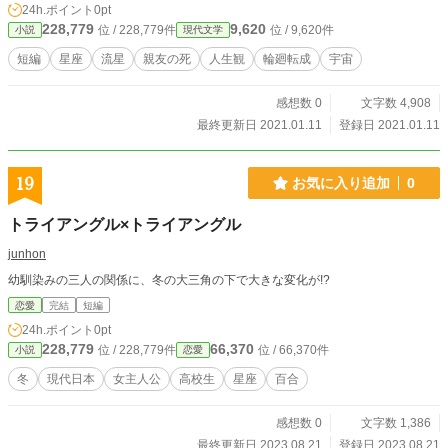
24h.ポイント
0pt
228,779
9,620
位 / 228,779件
位 / 9,620件
小説
現代文学
短編
星座
流星
親友の死
人生観
輪廻転成
宇宙
感想数 0
文字数 4,908
最終更新日 2021.01.11
登録日 2021.01.11
19
お気に入り追加
0
トライアングル×トライアングル
junhon
幼馴染みの三人の関係に、冬の大三角の下で大きな変化が!?
恋愛
完結
短編
24h.ポイント
0pt
228,779
66,370
位 / 228,779件
位 / 66,370件
小説
恋愛
冬
現代日本
女主人公
高校生
星座
百合
感想数 0
文字数 1,386
最終更新日 2023.08.21
登録日 2023.08.21