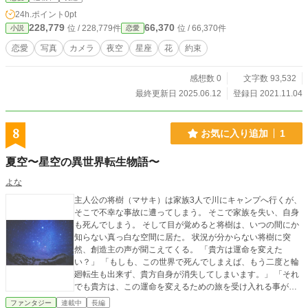
24h.ポイント
0pt
228,779
66,370
位 / 228,779件
位 / 66,370件
小説
恋愛
恋愛
写真
カメラ
夜空
星座
花
約束
感想数 0
文字数 93,532
最終更新日 2025.06.12
登録日 2021.11.04
8
お気に入り追加
1
夏空〜星空の異世界転生物語〜
よな
主人公の将樹（マサキ）は家族3人で川にキャンプへ行くが、
そこで不幸な事故に遭ってしまう。 そこで家族を失い、自身
も死んでしまう。 そして目が覚めると将樹は、いつの間にか
知らない真っ白な空間に居た。 状況が分からない将樹に突
然、創造主の声が聞こえてくる。 「貴方は運命を変えた
い？」 「もしも、この世界で死んでしまえば、もう二度と輪
廻転生も出来ず、貴方自身が消失してしまいます。」 「それ
でも貴方は、この運命を変えるための旅を受け入れる事がで
きますか？」 そんな問いかけに対して将樹は答えた。 「お願
ファンタジー
連載中
長編