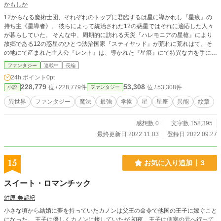
からだ。だからこそ、国民は当時の彼らを讃える。 これはそ
かもしか
の『××の十二星座』の時代のお話である。 ─── ※主要キャ
12からなる魔術士団、それぞれのトップに君臨するは星に導かれし『星痕』の
ラ十二人は全員主人公が大好きです。しかし恋愛要素は多分
持ち主《星導者》。 彼らによって統治された12の惑星ではそれに適応した人々
無いと思われます。 ※最初の『十二星座編』は主人公を抜い
が暮らしていた。 そんな中、周期的に訪れる天災『ハレモニアの星槍』により
た主要キャラ目線で進みます。主人公目線は『一章』からで
故郷である12の惑星のひとつ法治国家『スティヤッド』が荒れに荒れはて、そ
す。 ※異世界転生者（異世界語から現代語に翻訳できる人）
の地にて産まれた主人公『レント』は、導かれた『星痕』にて特異な力を手にし
はいません。なので物の名前は基本現代と同じです。 ※一応
てしまった。 その力を嫌悪する人々がいる中、レントは幼い頃に助けてもらっ
主要キャラは十三人とも一人称が違います。分かりやすく書
ファンタジー
連載中
長編
た《星導者》に憧れ目指すようになる。 その力をもって星を巡り魔を蹴散ら
けるようには努めますが、誰が話しているか分からなくなっ
24h.ポイント
0pt
し、数多の惑星を見て感じてレントは何を思うのか。 そして、彼は憧れの《星
たら一人称を見ていただけるとなんとなく分かるかと思いま
228,779
53,308
位 / 228,779件
位 / 53,308件
小説
ファンタジー
導者》にはなれるのか。 星に運命を決められし者の旅路を描いたサイエンス異
す。 ※一章よりあとは、話数に続いて名前が書いてある時は
能ファンタジー。
そのキャラ目線、それ以外はマロン目線となります。 ※ノベ
異世界
ファンタジー
魔法
最強
学園
星
星座
異能
紋章
プラ、カクヨム、なろうにも重複投稿しています。
感想数 0
文字数 158,395
最終更新日 2022.11.03
登録日 2022.09.27
15
お気に入り追加
3
スイート・ロマンチック
﨡原 美都紀
小さな頃から結婚に夢を持っていたカノンは父王の命令で他国の王子に嫁ぐこと
になった。 王子は優しくカノンに接していたが 初夜、王子は側室の元へ行って