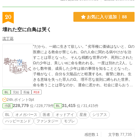
20
お気に入り追加
88
壊れた空に白鳥は哭く
沈丁花
"だから、一緒に生きて欲しい。" 劣等種に価値はないと、Ωの
医療による救命が禁じられ、Ωの人命に関わる病やけがを治
すことは罪となった。 そんな残酷な世界の中、死刑にされた
Ωの少年は、美しいαに命を救われる。 一度は別れた2人。し
かし数年後、成長した少年は彼の事情を知ることとなった。
子種がなく、自分を欠陥品だと軽蔑するα。 復讐に敗れ、生
きる意味を失った罪人のΩ。 理不尽な規則に縛られた世界。
命を救うことは罪なのか。 運命に惹かれ、社会に逆らおうと
した、2人の物語。 ※BL、オメガバです。苦手な人は退室を
BL
完結
長編
R18
お願いします。 ※ハピエン目指してますがシリアス多め。長
24h.ポイント
0pt
編になる予定です。 ※他サイトからの転載になります。表紙
228,779
31,415
位 / 228,779件
位 / 31,415件
小説
BL
は自作です。他サイトではココナラでお願いした素敵な表紙
を使っていますので、ぜひのぞいてみてください！ ※2019.9.
BL
オメガバース
医者
オッドアイ
星座
シリアス
16 表紙を変更しました。
ハッピーエンド
ファンタジー
モブレ
感想数 1
文字数 77,735