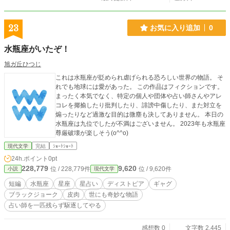
23
お気に入り追加
0
水瓶座がいたぞ！
旭ガ丘ひつじ
これは水瓶座が貶められ虐げられる恐ろしい世界の物語。 そ
れでも地球には愛があった。 この作品はフィクションです。
まったく本気でなく、特定の個人や団体や占い師さんやアレ
コレを揶揄したり批判したり、誹謗中傷したり、また対立を
煽ったりなど過激な目的は微塵も決してありません。 本日の
水瓶座は九位でしたが不満はございません。 2023年も水瓶座
尊厳破壊が楽しそう(o^^o)
現代文学
完結
ｼｮｰﾄｼｮｰﾄ
24h.ポイント
0pt
228,779
9,620
位 / 228,779件
位 / 9,620件
小説
現代文学
短編
水瓶座
星座
星占い
ディストピア
ギャグ
ブラックジョーク
皮肉
世にも奇妙な物語
占い師を一匹残らず駆逐してやる
感想数 0
文字数 2,445