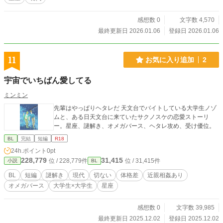
感想数 0
文字数 4,570
最終更新日 2026.01.06
登録日 2026.01.06
11
お気に入り追加
2
宇宙でいちばん愛してる
ミンミン
先輩はやっぱりヘタレだ 天文台でバイトしている大学生ノゾ
ムと、ある日天文台に来ていたサクノスケの恋愛ストーリ
ー。星座、謎解き、オメガバース、ヘタレ攻め、受け優位。
BL
完結
短編
R18
24h.ポイント
0pt
228,779
31,415
位 / 228,779件
位 / 31,415件
小説
BL
BL
短編
謎解き
現代
切ない
体格差
近親相姦あり
オメガバース
大学生×大学生
星座
感想数 0
文字数 39,985
最終更新日 2025.12.02
登録日 2025.12.02