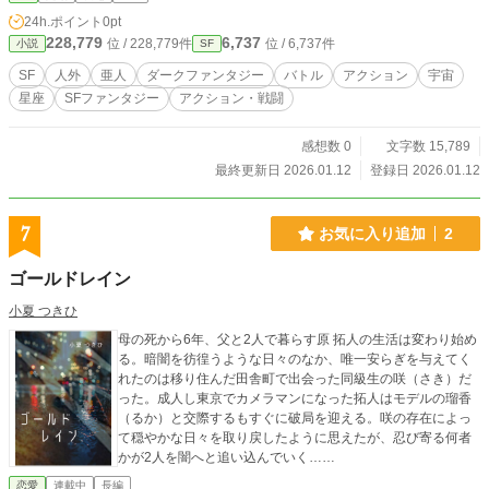
は、星・秩序・運命といった“絶対”に見える概念に対し、不完
24h.ポイント
0pt
全で、矛盾に満ちた人間の意志が、どのように向き合うのか
228,779
6,737
位 / 228,779件
位 / 6,737件
小説
SF
を描く群像ファンタジーである。 十二の総帥たちは、それぞ
れ異なる価値観と信念を持つ。 守る者、疑う者、癒す者、創
SF
人外
亜人
ダークファンタジー
バトル
アクション
宇宙
る者―― その選択と葛藤が交差する時、世界は静かに、しか
星座
SFファンタジー
アクション・戦闘
し確実に揺らぎ始める。 これは、「完璧であること」を捨て
る物語。 そして、「不完全であること」を肯定する物語。 星
は道を示す。 だが、歩くのは僕ら自身だ。
感想数 0
文字数 15,789
最終更新日 2026.01.12
登録日 2026.01.12
7
お気に入り追加
2
ゴールドレイン
小夏 つきひ
母の死から6年、父と2人で暮らす原 拓人の生活は変わり始め
る。暗闇を彷徨うような日々のなか、唯一安らぎを与えてく
れたのは移り住んだ田舎町で出会った同級生の咲（さき）だ
った。成人し東京でカメラマンになった拓人はモデルの瑠香
（るか）と交際するもすぐに破局を迎える。咲の存在によっ
て穏やかな日々を取り戻したように思えたが、忍び寄る何者
かが2人を闇へと追い込んでいく……
恋愛
連載中
長編