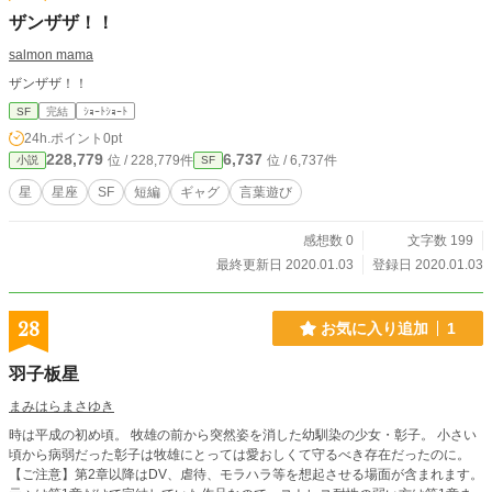
ザンザザ！！
salmon mama
ザンザザ！！
SF
完結
ｼｮｰﾄｼｮｰﾄ
24h.ポイント
0pt
228,779
6,737
位 / 228,779件
位 / 6,737件
小説
SF
星
星座
SF
短編
ギャグ
言葉遊び
感想数 0
文字数 199
最終更新日 2020.01.03
登録日 2020.01.03
28
お気に入り追加
1
羽子板星
まみはらまさゆき
時は平成の初め頃。 牧雄の前から突然姿を消した幼馴染の少女・彰子。 小さい
頃から病弱だった彰子は牧雄にとっては愛おしくて守るべき存在だったのに。
【ご注意】第2章以降はDV、虐待、モラハラ等を想起させる場面が含まれます。