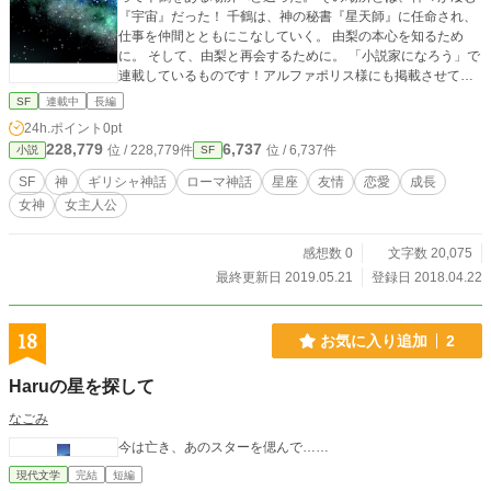
『宇宙』だった！ 千鶴は、神の秘書『星天師』に任命され、
仕事を仲間とともにこなしていく。 由梨の本心を知るため
に。 そして、由梨と再会するために。 「小説家になろう」で
連載しているものです！アルファポリス様にも掲載させてい
ただきます！ 一人称の文章のため、少し変わった文体かもし
SF
連載中
長編
れません。 宜しくお願いします(^^)
24h.ポイント
0pt
228,779
6,737
位 / 228,779件
位 / 6,737件
小説
SF
SF
神
ギリシャ神話
ローマ神話
星座
友情
恋愛
成長
女神
女主人公
感想数 0
文字数 20,075
最終更新日 2019.05.21
登録日 2018.04.22
18
お気に入り追加
2
Haruの星を探して
なごみ
今は亡き、あのスターを偲んで……
現代文学
完結
短編