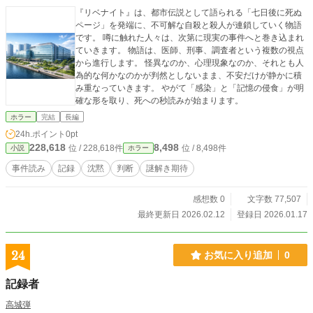
『リベナイト』は、都市伝説として語られる「七日後に死ぬ
ページ」を発端に、不可解な自殺と殺人が連鎖していく物語
です。 噂に触れた人々は、次第に現実の事件へと巻き込まれ
ていきます。 物語は、医師、刑事、調査者という複数の視点
から進行します。 怪異なのか、心理現象なのか、それとも人
為的な何かなのかが判然としないまま、不安だけが静かに積
み重なっていきます。 やがて「感染」と「記憶の侵食」が明
確な形を取り、死への秒読みが始まります。
ホラー
完結
長編
24h.ポイント
0pt
228,618
8,498
位 / 228,618件
位 / 8,498件
小説
ホラー
事件読み
記録
沈黙
判断
謎解き期待
感想数 0
文字数 77,507
最終更新日 2026.02.12
登録日 2026.01.17
24
お気に入り追加
0
記録者
高城弾