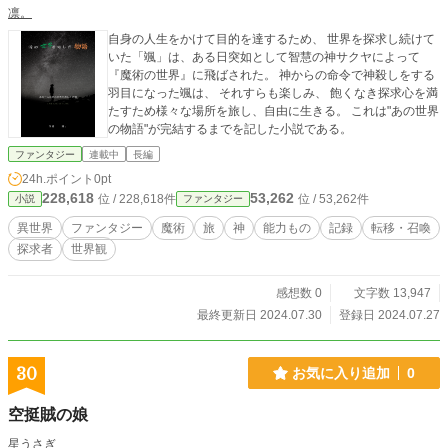
凛。
自身の人生をかけて目的を達するため、 世界を探求し続けて
いた「颯」は、ある日突如として智慧の神サクヤによって
『魔術の世界』に飛ばされた。 神からの命令で神殺しをする
羽目になった颯は、 それすらも楽しみ、 飽くなき探求心を満
たすため様々な場所を旅し、自由に生きる。 これは"あの世界
の物語"が完結するまでを記した小説である。
ファンタジー
連載中
長編
24h.ポイント
0pt
228,618
53,262
位 / 228,618件
位 / 53,262件
小説
ファンタジー
異世界
ファンタジー
魔術
旅
神
能力もの
記録
転移・召喚
探求者
世界観
感想数 0
文字数 13,947
最終更新日 2024.07.30
登録日 2024.07.27
30
お気に入り追加
0
空挺賊の娘
星うさぎ