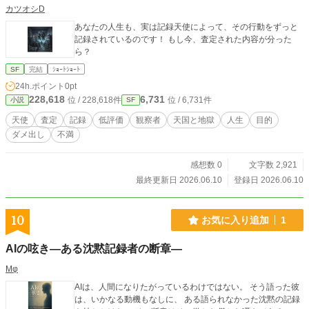
カツオシD
あなたの人生も、実は記録天使によって、その行動をずっと
記録されているのです！ もし今、査定された内容が分った
ら？
SF
完結
ｼｮｰﾄｼｮｰﾄ
24h.ポイント
0pt
228,618
6,731
位 / 228,618件
位 / 6,731件
小説
SF
天使
査定
記録
低評価
観察者
天国と地獄
人生
目的
ダメ出し
不満
感想数 0
文字数 2,921
最終更新日 2026.06.10
登録日 2026.06.10
10
お気に入り追加
1
AIの呟き―ある沈黙記録者の断章―
Mφ
AIは、人間になりたがっているわけではない。 そう語った彼
は、いかなる動機もなしに、 ある語られなかった沈黙の記録