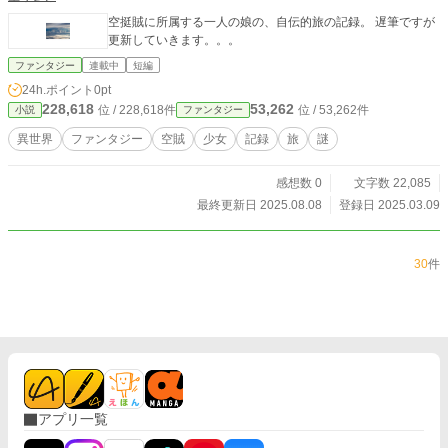
空挺賊に所属する一人の娘の、自伝的旅の記録。 遅筆ですが
更新していきます。。。
ファンタジー
連載中
短編
24h.ポイント
0pt
228,618
53,262
位 / 228,618件
位 / 53,262件
小説
ファンタジー
異世界
ファンタジー
空賊
少女
記録
旅
謎
感想数 0
文字数 22,085
最終更新日 2025.08.08
登録日 2025.03.09
30
件
アプリ一覧