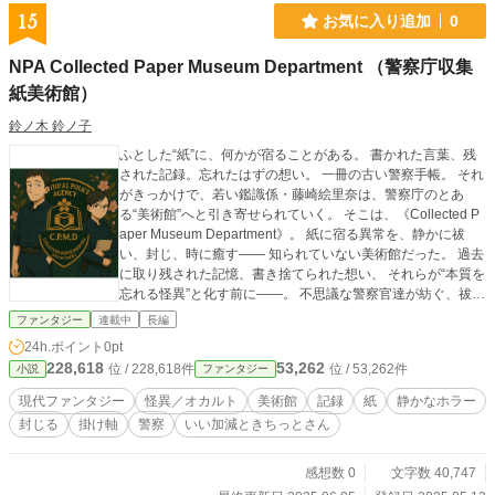
15
お気に入り追加
0
NPA Collected Paper Museum Department （警察庁収集
紙美術館）
鈴ノ木 鈴ノ子
ふとした“紙”に、何かが宿ることがある。 書かれた言葉、残
された記録。忘れたはずの想い。 一冊の古い警察手帳。 それ
がきっかけで、若い鑑識係・藤崎絵里奈は、警察庁のとあ
る“美術館”へと引き寄せられていく。 そこは、《Collected P
aper Museum Department》。 紙に宿る異常を、静かに祓
い、封じ、時に癒す―― 知られていない美術館だった。 過去
に取り残された記憶、書き捨てられた想い、 それらが“本質を
忘れる怪異”と化す前に――。 不思議な警察官達が紡ぐ、祓い
と救いの記録譚。
ファンタジー
連載中
長編
24h.ポイント
0pt
228,618
53,262
位 / 228,618件
位 / 53,262件
小説
ファンタジー
現代ファンタジー
怪異／オカルト
美術館
記録
紙
静かなホラー
封じる
掛け軸
警察
いい加減ときちっとさん
感想数 0
文字数 40,747