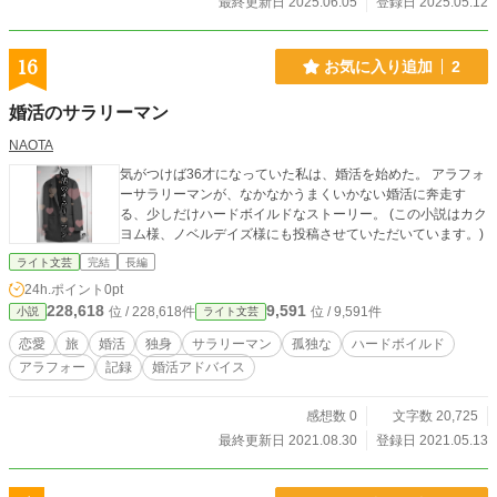
最終更新日 2025.06.05
登録日 2025.05.12
16
お気に入り追加
2
婚活のサラリーマン
NAOTA
気がつけば36才になっていた私は、婚活を始めた。 アラフォ
ーサラリーマンが、なかなかうまくいかない婚活に奔走す
る、少しだけハードボイルドなストーリー。 (この小説はカク
ヨム様、ノベルデイズ様にも投稿させていただいています。)
ライト文芸
完結
長編
24h.ポイント
0pt
228,618
9,591
位 / 228,618件
位 / 9,591件
小説
ライト文芸
恋愛
旅
婚活
独身
サラリーマン
孤独な
ハードボイルド
アラフォー
記録
婚活アドバイス
感想数 0
文字数 20,725
最終更新日 2021.08.30
登録日 2021.05.13