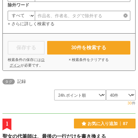
除外ワード
+ さらに詳しく検索する
保存する
30
件を検索する
検索条件の保存には
ロ
× 検索条件をクリアする
グイン
が必要です。
記録
タグ
30
件
1
お気に入り追加
87
聖女の代筆師は、最後の一行だけを書き換える