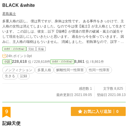
BLACK &white
君島嵐士
多重人格の話し。 僕は男ですが、身体は女性です。 ある事件をきっかけで、主
人格の女性は消えてしまいました。なので今は僕【嵐士】が主人格として生きて
います。 この話しは、彼女…以下【瑞稀】が僕達の世界の破滅・嵐士の誕生そ
して現在を話しにしていきたいと思います。 過去から今を探っていきます。 因
みに、主人格の瑞樹はもういません。 消滅しました。 初執筆なので、誤字・脱
字がありますが気軽に読んでください。 ※多重人格の診断済み。
ｴｯｾｲ・ﾉﾝﾌｨｸｼｮﾝ
完結
長編
24h.ポイント
0pt
228,618
8,861
位 / 228,618件
位 / 8,861件
小説
ｴｯｾｲ・ﾉﾝﾌｨｸｼｮﾝ
ノンフィクション
多重人格
解離性同一性障害
性同一性障害
生きる
記録
感想数 1
文字数 8,825
最終更新日 2021.09.05
登録日 2021.08.13
9
お気に入り追加
0
記録天使