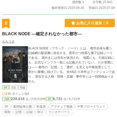
感想数 3
文字数 25,943
最終更新日 2025.09.30
登録日 2025.07.08
6
お気に入り追加
5
BLACK NODE ―確定されなかった都市―
もちうさ
BLACK NODE（ブラック・ノード）とは、 都市全体を覆う
記録網の最深層に存在する、異常かつ特異な量子記録ノード
である。 表向きには存在が抹消され、 地図にも、行政記録に
も、正式なインフラ一覧にも記載されていない。 だが実際に
は―― 都市の「記憶」と「選択」を支える中枢装置として、
密かに稼働し続けている。 全44話 ※本作はフィクションであ
り、 実在する人物・団体・店舗・事件等とは一切関係ありま
せん。
SF
完結
長編
24h.ポイント
0pt
228,618
6,731
位 / 228,618件
位 / 6,731件
小説
SF
SF
葛西臨海公園
秋葉原
アマチュア無線
中野ブロードウェイ
昭和
記憶
記録
BCL
ラジオデパート