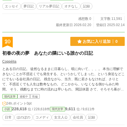
エッセイ
夢日記
リアル夢日記
オチなし
記録
感想数 0
文字数 11,591
最終更新日 2026.02.20
登録日 2025.02.14
20
お気に入り追加
0
初春の夜の夢 あなたの隣にいる誰かの日記
Coppélia
とある日の日記。 徒然なるままに日暮らし、硯に向いて、、、。 本当に理解で
きないことが不惑近くでも発生する、というかしてしまった、という身近などこ
にでもいる会社員の日記。 残念ながら、当方、既に若さもなければ、さりと
て、不惑近くでも人生は数奇なもの。 どこかから、いなくなる側からみた時
間。 そう、残酷なまでに時の流れは早いもの。 閑話休題 さて、そろそろ幕が上
がります。どうぞ、お静かに。 さあ、よろしくお願い致します。
現代文学
連載中
長編
24h.ポイント
0pt
228,618
9,611
位 / 228,618件
位 / 9,611件
小説
現代文学
日常
ほのぼの
コメディ
女主人公
会社員
記録