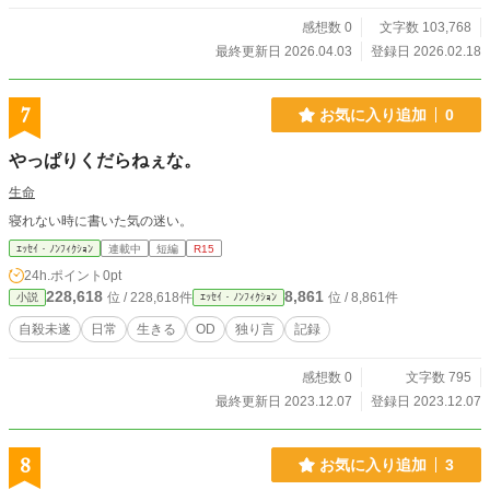
感想数 0
文字数 103,768
最終更新日 2026.04.03
登録日 2026.02.18
7
お気に入り追加
0
やっぱりくだらねぇな。
生命
寝れない時に書いた気の迷い。
ｴｯｾｲ・ﾉﾝﾌｨｸｼｮﾝ
連載中
短編
R15
24h.ポイント
0pt
228,618
8,861
位 / 228,618件
位 / 8,861件
小説
ｴｯｾｲ・ﾉﾝﾌｨｸｼｮﾝ
自殺未遂
日常
生きる
OD
独り言
記録
感想数 0
文字数 795
最終更新日 2023.12.07
登録日 2023.12.07
8
お気に入り追加
3