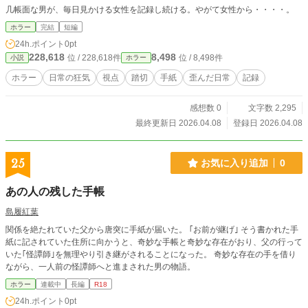
几帳面な男が、毎日見かける女性を記録し続ける。やがて女性から・・・・。
ホラー
完結
短編
24h.ポイント
0pt
228,618
8,498
位 / 228,618件
位 / 8,498件
小説
ホラー
ホラー
日常の狂気
視点
踏切
手紙
歪んだ日常
記録
感想数 0
文字数 2,295
最終更新日 2026.04.08
登録日 2026.04.08
25
お気に入り追加
0
あの人の残した手帳
島履紅葉
関係を絶たれていた父から唐突に手紙が届いた。 ｢お前が継げ｣ そう書かれた手
紙に記されていた住所に向かうと、奇妙な手帳と奇妙な存在がおり、父の行って
いた｢怪譚師｣を無理やり引き継がされることになった。 奇妙な存在の手を借り
ながら、一人前の怪譚師へと進まされた男の物語。
ホラー
連載中
長編
R18
24h.ポイント
0pt