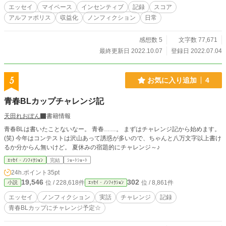
エッセイ
マイペース
インセンティブ
記録
スコア
アルファポリス
収益化
ノンフィクション
日常
感想数 5
文字数 77,671
最終更新日 2022.10.07
登録日 2022.07.04
5
お気に入り追加
4
青春BLカップチャレンジ記
天田れおぽん
書籍情報
青春BLは書いたことないなー。 青春……。 まずはチャレンジ記から始めます。
(笑) 今年はコンテストは沢山あって誘惑が多いので、ちゃんと八万文字以上書け
るか分からん無いけど。 夏休みの宿題的にチャレンジ～♪
ｴｯｾｲ・ﾉﾝﾌｨｸｼｮﾝ
完結
ｼｮｰﾄｼｮｰﾄ
24h.ポイント
35pt
19,546
302
位 / 228,618件
位 / 8,861件
小説
ｴｯｾｲ・ﾉﾝﾌｨｸｼｮﾝ
エッセイ
ノンフィクション
実話
チャレンジ
記録
青春BLカップにチャレンジ予定☆