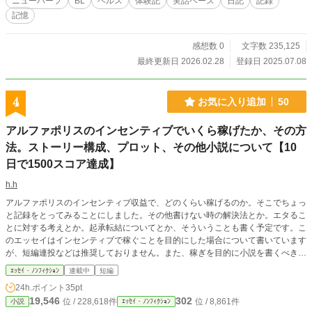
ニューハーフ
BL
ヘルス
体験記
実話ベース
日記
記録
記憶
感想数 0
文字数 235,125
最終更新日 2026.02.28
登録日 2025.07.08
4
お気に入り追加
50
アルファポリスのインセンティブでいくら稼げたか、その方
法。ストーリー構成、プロット、その他小説について【10
日で1500スコア達成】
h.h
アルファポリスのインセンティブ収益で、どのくらい稼げるのか。そこでちょっ
と記録をとってみることにしました。その他書けない時の解決法とか。エタるこ
とに対する考えとか。起承転結についてとか、そういうことも書く予定です。こ
のエッセイはインセンティブで稼ぐことを目的にした場合について書いています
が、短編連投などは推奨しておりません。また、稼ぎを目的に小説を書くべきと
主張するつもりもありません。
ｴｯｾｲ・ﾉﾝﾌｨｸｼｮﾝ
連載中
短編
24h.ポイント
35pt
19,546
302
位 / 228,618件
位 / 8,861件
小説
ｴｯｾｲ・ﾉﾝﾌｨｸｼｮﾝ