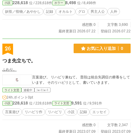
228,618
8,498
位 / 228,618件
位 / 8,498件
小説
ホラー
妖怪／怪物／あやかし
記録
オカルト
グロ
男主人公
人外
感想数 0
文字数 3,690
最終更新日 2026.07.22
登録日 2026.07.22
26
お気に入り追加
0
つま先立ちで。
ふわり。
言葉遊び。 リハビリ兼ねて。 普段は統合失調症の療養をして
います。 そのリハビリとして、書いていきます。
ライト文芸
連載中
ｼｮｰﾄｼｮｰﾄ
24h.ポイント
0pt
228,618
9,591
位 / 228,618件
位 / 9,591件
小説
ライト文芸
言葉遊び
リハビリ作
リハビリ
小説
記録
エッセイ
感想数 0
文字数 2,347
最終更新日 2023.07.09
登録日 2023.07.09