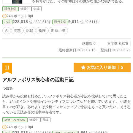
を持ちかけた。 その断章はその微かな僅かな囁きである。
現代文学
連載中
短編
24h.ポイント
0pt
228,618
9,611
位 / 228,618件
位 / 9,611件
小説
現代文学
AI
沈黙
記録
倫理
断章小説
感想数 0
文字数 8,876
最終更新日 2025.07.16
登録日 2025.06.25
11
お気に入り追加
5
アルファポリス初心者の活動日記
つぼみ
読み専から投稿も始めたアルファポリス初心者が小説を投稿していて思ったこ
と、24hポイントや投稿インセンティブについてなどを書いていきます。 小説を
書くのが好き。あわよくば投稿インセンティブで小説をもっと買いたい。そう思
っている元読み専の活字中毒者です。
ｴｯｾｲ・ﾉﾝﾌｨｸｼｮﾝ
連載中
長編
24h.ポイント
0pt
228,618
8,861
小説
ｴｯｾｲ・ﾉﾝﾌｨｸｼｮﾝ