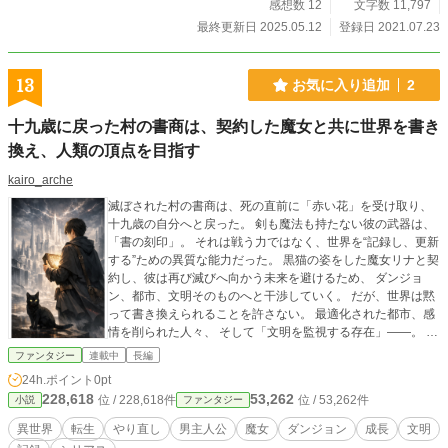
感想数 12
文字数 11,797
最終更新日 2025.05.12
登録日 2021.07.23
13
お気に入り追加
2
十九歳に戻った村の書商は、契約した魔女と共に世界を書き
換え、人類の頂点を目指す
kairo_arche
滅ぼされた村の書商は、死の直前に「赤い花」を受け取り、
十九歳の自分へと戻った。 剣も魔法も持たない彼の武器は、
「書の刻印」。 それは戦う力ではなく、世界を“記録し、更新
する”ための異質な能力だった。 黒猫の姿をした魔女リナと契
約し、彼は再び滅びへ向かう未来を避けるため、 ダンジョ
ン、都市、文明そのものへと干渉していく。 だが、世界は黙
って書き換えられることを許さない。 最適化された都市、感
情を削られた人々、 そして「文明を監視する存在」――。 勝
利ではなく、生存を。 支配ではなく、選択を。 書商トラヤウ
ファンタジー
連載中
長編
ルスは、 “完成された世界”に抗いながら、 人類が人類であり
24h.ポイント
0pt
続けるための物語を記し始める。 これは、剣で頂点に立つ物
228,618
53,262
位 / 228,618件
位 / 53,262件
小説
ファンタジー
語ではない。 記録と更新によって、運命そのものを折り返
す、静かで緊迫した再生の物語。
異世界
転生
やり直し
男主人公
魔女
ダンジョン
成長
文明