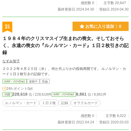
感想数 0
文字数 20,647
最終更新日 2024.04.30
登録日 2024.04.30
21
お気に入り追加
0
１９８４年のクリスマスイブ生まれの喪女。そしておそら
く、永遠の喪女の『ルノルマン・カード』１日２枚引きの記
録
なずみ智子
２０２２年４月２０日（水）、何か月ぶりかの投稿再開です。 ルノルマン・カ
ード１日２枚引きの記録です。
ｴｯｾｲ・ﾉﾝﾌｨｸｼｮﾝ
連載中
長編
24h.ポイント
0pt
228,618
8,861
位 / 228,618件
位 / 8,861件
小説
ｴｯｾｲ・ﾉﾝﾌｨｸｼｮﾝ
ルノルマン・カード
１日２枚
記録
オラクルカード
感想数 0
文字数 8,022
最終更新日 2022.04.24
登録日 2020.03.03