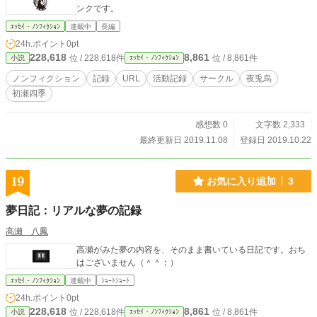
ンクです。
ｴｯｾｲ・ﾉﾝﾌｨｸｼｮﾝ
連載中
長編
24h.ポイント
0pt
228,618
8,861
位 / 228,618件
位 / 8,861件
小説
ｴｯｾｲ・ﾉﾝﾌｨｸｼｮﾝ
ノンフィクション
記録
URL
活動記録
サークル
夜兎烏
初瀬四季
感想数 0
文字数 2,333
最終更新日 2019.11.08
登録日 2019.10.22
19
お気に入り追加
3
夢日記：リアルな夢の記録
高瀬 八鳳
高瀬がみた夢の内容を、そのまま書いている日記です。おち
はございません（＾＾；）
ｴｯｾｲ・ﾉﾝﾌｨｸｼｮﾝ
連載中
ｼｮｰﾄｼｮｰﾄ
24h.ポイント
0pt
228,618
8,861
位 / 228,618件
位 / 8,861件
小説
ｴｯｾｲ・ﾉﾝﾌｨｸｼｮﾝ