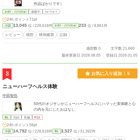
作品ばかりです）
ｴｯｾｲ・ﾉﾝﾌｨｸｼｮﾝ
連載中
ｼｮｰﾄｼｮｰﾄ
24h.ポイント
71pt
13,045
233
位 / 228,618件
位 / 8,861件
小説
ｴｯｾｲ・ﾉﾝﾌｨｸｼｮﾝ
レビュー
感想
映画鑑賞
記録
感想数 0
文字数 21,660
最終更新日 2026.08.05
登録日 2026.01.05
3
お気に入り追加
5
ニューハーフヘルス体験
中田智也
50代のオジサンがニューハーフヘルスにハマッた実体験と心
の内を元にしたおはなし
BL
完結
長編
R18
24h.ポイント
56pt
14,792
3,527
位 / 228,618件
位 / 31,392件
小説
BL