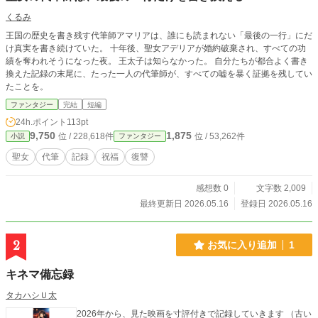
くるみ
王国の歴史を書き残す代筆師アマリアは、誰にも読まれない「最後の一行」にだ
け真実を書き続けていた。 十年後、聖女アデリアが婚約破棄され、すべての功
績を奪われそうになった夜。 王太子は知らなかった。 自分たちが都合よく書き
換えた記録の末尾に、たった一人の代筆師が、すべての嘘を暴く証拠を残してい
たことを。
ファンタジー
完結
短編
24h.ポイント
113pt
9,750
1,875
位 / 228,618件
位 / 53,262件
小説
ファンタジー
聖女
代筆
記録
祝福
復讐
感想数 0
文字数 2,009
最終更新日 2026.05.16
登録日 2026.05.16
2
お気に入り追加
1
キネマ備忘録
タカハシＵ太
2026年から、見た映画を寸評付きで記録していきます （古い