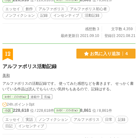
位 / 228,618件
位 / 8,861件
エッセイ
創作
アルファポリス
アルファポリス初心者
ノンフィクション
記録
インセンティブ
活動記録
感想数 3
文字数 4,359
最終更新日 2021.09.10
登録日 2021.08.21
12
お気に入り追加
4
アルファポリス活動記録
美和
アルファポリスの活動記録です。 使ってみた感想などを書きます。 せっかく書
いている作品は読んでもらいたい気持ちもあるので、記録はする。
ｴｯｾｲ・ﾉﾝﾌｨｸｼｮﾝ
連載中
長編
24h.ポイント
0pt
228,618
8,861
位 / 228,618件
位 / 8,861件
小説
ｴｯｾｲ・ﾉﾝﾌｨｸｼｮﾝ
エッセイ
実話
ノンフィクション
アルファポリス
日常
記録
日記
インセンティブ