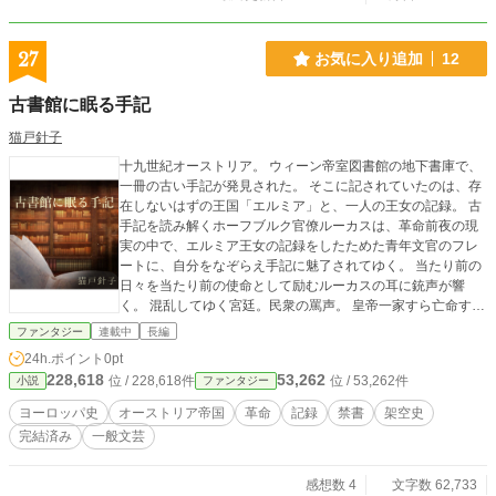
27
お気に入り追加
12
古書館に眠る手記
猫戸針子
十九世紀オーストリア。 ウィーン帝室図書館の地下書庫で、
一冊の古い手記が発見された。 そこに記されていたのは、存
在しないはずの王国「エルミア」と、一人の王女の記録。 古
手記を読み解くホーフブルク官僚ルーカスは、革命前夜の現
実の中で、エルミア王女の記録をしたためた青年文官のフレ
ートに、自分をなぞらえ手記に魅了されてゆく。 当たり前の
日々を当たり前の使命として励むルーカスの耳に銃声が響
く。 混乱してゆく宮廷。民衆の罵声。 皇帝一家すら亡命する
中、ルーカスはたった一人手記を読み解き続ける。 一方、手
ファンタジー
連載中
長編
記内のフレートは、王女に触れるにつれ自らの信じていた世
24h.ポイント
0pt
界の深淵を知り、人間とは、王族とは何かを問われる。 手記
228,618
53,262
位 / 228,618件
位 / 53,262件
小説
ファンタジー
を最後まで読み終えたルーカスが「記録を残す意味」を問わ
れた時、決断し出した答えは、英断でもなんでもない。 書物
ヨーロッパ史
オーストリア帝国
革命
記録
禁書
架空史
に惹き付けられた、ひとりの人間の意思。 ウィーン三月革命
完結済み
一般文芸
を舞台に、ふたつの物語を綴った歴史小説です。 本作はムソ
ルグスキー『展覧会の絵』の構成を参考にしています。 ルー
カスの語りは、展示を巡るプロムナードのように進み、その
感想数 4
文字数 62,733