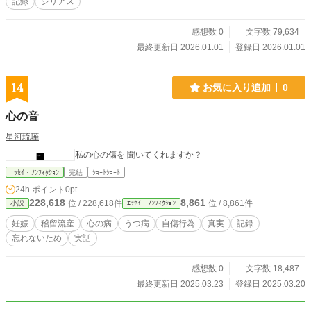
記録
シリアス
感想数 0
文字数 79,634
最終更新日 2026.01.01
登録日 2026.01.01
14
お気に入り追加
0
心の音
星河琉嘩
私の心の傷を 聞いてくれますか？
ｴｯｾｲ・ﾉﾝﾌｨｸｼｮﾝ
完結
ｼｮｰﾄｼｮｰﾄ
24h.ポイント
0pt
228,618
8,861
位 / 228,618件
位 / 8,861件
小説
ｴｯｾｲ・ﾉﾝﾌｨｸｼｮﾝ
妊娠
稽留流産
心の病
うつ病
自傷行為
真実
記録
忘れないため
実話
感想数 0
文字数 18,487
最終更新日 2025.03.23
登録日 2025.03.20