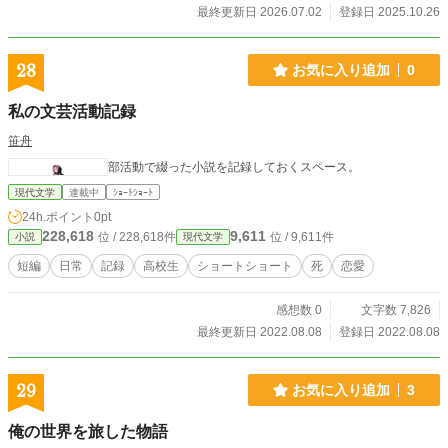
歩みは少しずつ変化していきます。 ※アルファポリス25周年
最終更新日 2026.07.02
登録日 2025.10.26
カップ145位
28
お気に入り追加
0
私の文芸活動記録
笹舟
部活動で綴った小説を記録しておくスペース。
現代文学
連載中
ｼｮｰﾄｼｮｰﾄ
24h.ポイント
0pt
228,618
9,611
位 / 228,618件
位 / 9,611件
小説
現代文学
短編
日常
記録
高校生
ショートショート
死
恋愛
感想数 0
文字数 7,826
最終更新日 2022.08.08
登録日 2022.08.08
29
お気に入り追加
3
俺の世界を旅した物語