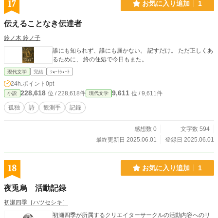
17
お気に入り追加
1
伝えることなき伝達者
鈴ノ木 鈴ノ子
誰にも知られず、誰にも届かない。 記すだけ。 ただ正しくあ
るために、 終の住処で今日もまた。
現代文学
完結
ｼｮｰﾄｼｮｰﾄ
24h.ポイント
0pt
228,618
9,611
位 / 228,618件
位 / 9,611件
小説
現代文学
孤独
詩
観測手
記録
感想数 0
文字数 594
最終更新日 2025.06.01
登録日 2025.06.01
18
お気に入り追加
1
夜兎烏 活動記録
初瀬四季［ハツセシキ］
初瀬四季が所属するクリエイターサークルの活動内容へのリ