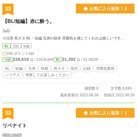
22
お気に入り追加
2
【BL/短編】赤に酔う。
ちの
※注意 死ネタ BL・短編 兄弟の顛末 雰囲気を感じてくれれば嬉しいです。
BL
完結
短編
24h.ポイント
0pt
228,618
31,392
位 / 228,618件
位 / 31,392件
小説
BL
BL
短編
兄弟
執着
死ネタ
現代
記録
雰囲気重視
シリアス
考察してお楽しみください
感想数 0
文字数 4,695
最終更新日 2022.08.28
登録日 2022.08.28
23
お気に入り追加
1
リベナイト
ukon osumi