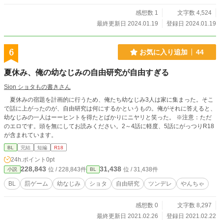
感想数 1
文字数 4,524
最終更新日 2024.01.19
登録日 2024.01.19
6
お気に入り追加
44
夏休み、俺の幼なじみの自由研究が自由すぎる
Sion ショタもの書きさん
夏休みの宿題を計画的に行うため、俺たち幼なじみ3人は家に集まった。そこ
で話に上がったのが、自由研究は何にするかというもの。俺がそれに答えると、
幼なじみの一人はーーヒントを得たとばかりにニヤリと笑った。 ※注意：ただ
のエロです。頭を無にしてお読みください。2～4話に軽度、5話にがっつりR18
が含まれています。
BL
完結
短編
R18
24h.ポイント
0pt
228,843
31,438
位 / 228,843件
位 / 31,438件
小説
BL
BL
罰ゲーム
幼なじみ
ショタ
自由研究
ツンデレ
やんちゃ
感想数 0
文字数 8,297
最終更新日 2021.02.26
登録日 2021.02.22