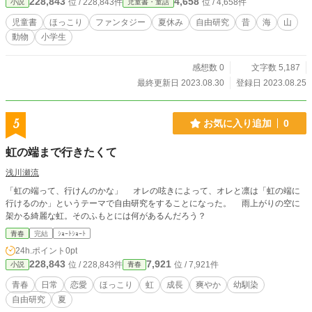
228,843
4,658
位 / 228,843件
位 / 4,658件
小説
児童書・童話
児童書
ほっこり
ファンタジー
夏休み
自由研究
昔
海
山
動物
小学生
感想数 0
文字数 5,187
最終更新日 2023.08.30
登録日 2023.08.25
5
お気に入り追加
0
虹の端まで行きたくて
浅川瀬流
「虹の端って、行けんのかな」 オレの呟きによって、オレと凛は「虹の端に
行けるのか」というテーマで自由研究をすることになった。 雨上がりの空に
架かる綺麗な虹。そのふもとには何があるんだろう？
青春
完結
ｼｮｰﾄｼｮｰﾄ
24h.ポイント
0pt
228,843
7,921
位 / 228,843件
位 / 7,921件
小説
青春
青春
日常
恋愛
ほっこり
虹
成長
爽やか
幼馴染
自由研究
夏