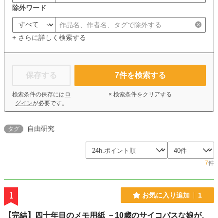
除外ワード
+ さらに詳しく検索する
保存する
7
件を検索する
検索条件の保存には
ロ
× 検索条件をクリアする
グイン
が必要です。
自由研究
タグ
7
件
1
お気に入り追加
1
【完結】四十年目のメモ用紙 －10歳のサイコパスな娘が、