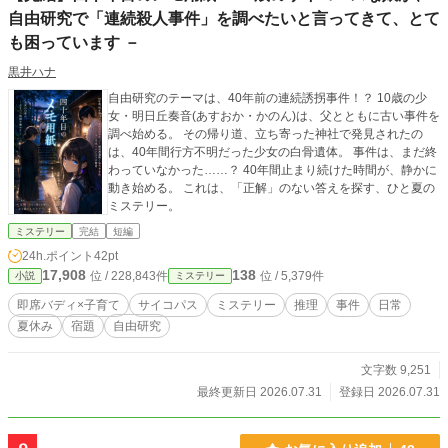
自由研究で「連続殺人事件」を調べたいと言ってきて、とて
も困っています －
黒井ハナ
自由研究のテーマは、40年前の連続誘拐事件！？ 10歳の少
女・明日丘奏音(あすおか・かのん)は、父とともに古い事件を
調べ始める。 その帰り道、立ち寄った神社で発見されたの
は、40年間行方不明だった少女の白骨遺体。 事件は、まだ終
わっていなかった……？ 40年間止まり続けた時間が、静かに
動き始める。 これは、「正解」のない答えを探す、ひと夏の
ミステリー。
ミステリー
完結
短編
24h.ポイント
42pt
17,908
138
位 / 228,843件
位 / 5,379件
小説
ミステリー
即席バディ×子育て
サイコパス
ミステリー
推理
事件
日常
夏休み
宿題
自由研究
文字数 9,251
最終更新日 2026.07.31
登録日 2026.07.31