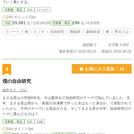
ていく事にする。
児童書・童話
完結
ｼｮｰﾄｼｮｰﾄ
24h.ポイント
21pt
25,981
298
位 / 228,843件
位 / 4,658件
小説
児童書・童話
リゾート
桧
ヒノキ
自由研究
廃線跡
森林鉄道
檜
男主人公
感想数 0
文字数 3,492
最終更新日 2026.08.02
登録日 2026.08.02
4
お気に入り追加
10
僕の自由研究
ゆきもと けい
まさる君は小学校6年生。今は夏休みで自由研究のテーマで悩んでいました。去
年、まさる君は県から「家庭の冷凍庫で作った氷はもっと凍るか」で表彰されて
いたから、今年のテーマにも気合が入る。そしてまさる君が今年、自由研究のテ
ーマに選んだものは？
児童書・童話
完結
短編
24h.ポイント
0pt