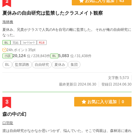
2
お気に入り追加
43
夏休みの自由研究は監禁したクラスメイト観察
海林檎
夏休み、兄貴がクラスで人気のAを自宅の離に監禁した。 それが俺の自由研究に
なった。
BL
完結
ｼｮｰﾄｼｮｰﾄ
R18
24h.ポイント
35pt
20,124
5,083
位 / 228,843件
位 / 31,438件
小説
BL
BL
監禁調教
自由研究
夏休み
集団
文字数 5,573
最終更新日 2024.06.30
登録日 2024.06.30
3
お気に入り追加
0
森の中の幻
口羽龍
渡は自由研究がなかなか思いつかず、悩んでいた。そこで両親は、森林浴に連れ