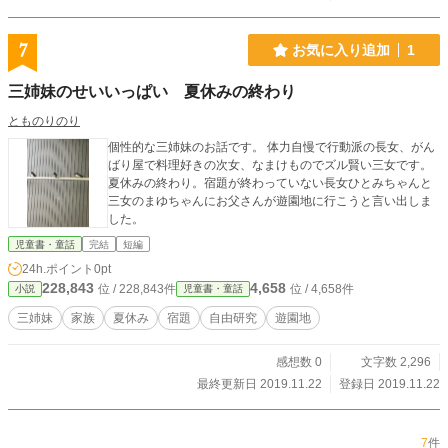
7
お気に入り追加
1
三姉妹のせいいっぱい 夏休みの終わり
とものりのり
個性的な三姉妹のお話です。 体力自慢で行動派の長女、がん
ばり屋で料理好きの次女、なまけものでズル賢い三女です。
夏休みの終わり。宿題が終わっていない長女ひとみちゃんと
三女のまゆちゃんにお父さんが遊園地に行こうと言い出しま
した。
児童書・童話
完結
短編
24h.ポイント
0pt
228,843
4,658
位 / 228,843件
位 / 4,658件
小説
児童書・童話
三姉妹
家族
夏休み
宿題
自由研究
遊園地
感想数 0
文字数 2,296
最終更新日 2019.11.22
登録日 2019.11.22
7
件