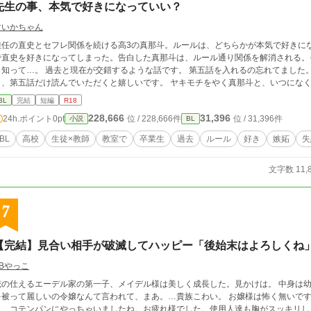
先生の事、本気で好きになっていい？
すいかちゃん
担任の直史とセフレ関係を続ける高3の真那斗。ルールは、どちらかが本気で好きに
で直史を好きになってしまった。告白した真那斗は、ルール通り関係を解消される。
って…。 過去と現在が交錯するような話です。 第五話を入れるの忘れてました。 本当にごめんなさい。 一度読んだという人
も、第五話だけ読んでいただくと嬉しいです。 ヤキモチをやく真那斗と、いつにな
BL
完結
短編
R18
228,666
31,396
24h.ポイント
0pt
位 / 228,666件
位 / 31,396件
小説
BL
BL
高校
生徒×教師
教室で
卒業生
過去
ルール
好き
嫉妬
失
文字数 11,
7
【完結】見合い相手が破滅してハッピー「後始末はよろしくね
BBやっこ
俺の仕えるエーデル家の第一子、メイデル様は美しく成長した。見かけは。 中身は
被って麗しいの令嬢なんて言われて、まあ。…貴族こわい。 お嬢様は怖く無いですよー。アハハ。 今回の獲
し、コテンパンにやっちゃいましたね。お疲れ様でした。使用人達も胸がスッキリし