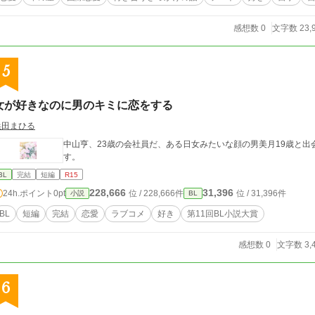
感想数 0
文字数 23,
5
女が好きなのに男のキミに恋をする
浜田まひる
中山亨、23歳の会社員だ、ある日女みたいな顔の男美月19歳と出
す。
BL
完結
短編
R15
228,666
31,396
24h.ポイント
0pt
位 / 228,666件
位 / 31,396件
小説
BL
BL
短編
完結
恋愛
ラブコメ
好き
第11回BL小説大賞
感想数 0
文字数 3,
6