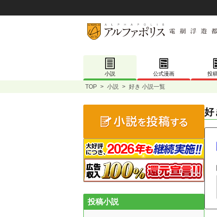
小説
公式漫画
投
TOP
>
小説
>
好き 小説一覧
好
投稿小説