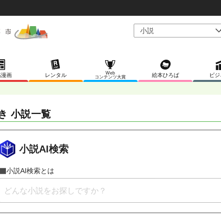
Web
稿漫画
レンタル
絵本ひろば
ビジ
コンテンツ大賞
き 小説一覧
小説AI検索
小説AI検索とは