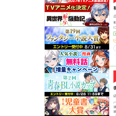
小
c
籍