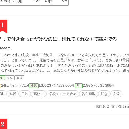
1
ノリで付き合っただけなのに、別れてくれなくて詰んでる
heeery
告白23連敗中の高校二年生・浅海凪。 失恋のショックと友人たちの悪ノリから、ク
と言ってしまう。 冗談で済むと思いきや、碧斗は「いいよ」とあっさり承諾し本気で付き合うことになってしまった。 こん
かしい！ やっぱり別れよう！ 「付き合おうって言ったのは凪だよね」 あの流れで本気だとは思わないだろおおお！！ しかも
なんで別れてくれねぇんだよ……。 凪はなんとか碧斗に愛想を尽か
BL
完結
長編
13,023
2,965
24h.ポイント
71pt
位 / 228,666件
位 / 31,396件
小説
BL
BL
溺愛
日常
高校生
学校１モテ男攻め
告白連敗
好き
友達
感想数 2
文字数 68,
2