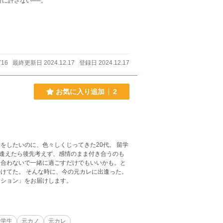
たこと。 絶対に許さない──。
716
最終更新日 2024.12.17
登録日 2024.12.17
お気に入り追加
2
をしたいのに、色々しくじってきた20代。 留学
逢えたら後先考えず、感情のまま付き合うのも
き合わないで一緒に過ごすだけでもいいかも。と
けてた。 そんな時に、今の元カレに出逢った。
るのだろう。 「実話ベースのフィクション」をお届けします。
留学生
元カノ
元カレ