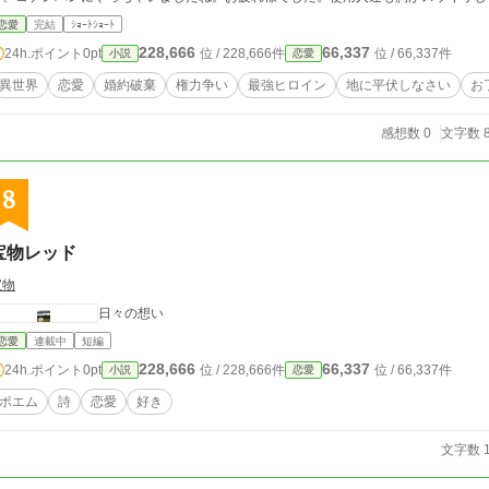
恋愛
完結
ｼｮｰﾄｼｮｰﾄ
228,666
66,337
24h.ポイント
0pt
位 / 228,666件
位 / 66,337件
小説
恋愛
異世界
恋愛
婚約破棄
権力争い
最強ヒロイン
地に平伏しなさい
お
感想数 0
文字数 8
8
宝物レッド
宝物
日々の想い
恋愛
連載中
短編
228,666
66,337
24h.ポイント
0pt
位 / 228,666件
位 / 66,337件
小説
恋愛
ポエム
詩
恋愛
好き
文字数 1