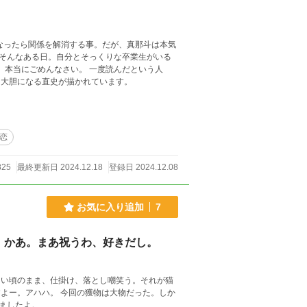
なったら関係を解消する事。だが、真那斗は本気
そんなある日。自分とそっくりな卒業生がいる
く大胆になる直史が描かれています。
恋
825
最終更新日 2024.12.18
登録日 2024.12.08
お気に入り追加
7
」かあ。まあ祝うわ、好きだし。
幼い頃のまま、仕掛け、落とし嘲笑う。それが猫
物は大物だった。しか
ましたよ。