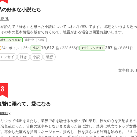
私の好きな小説たち
夏 礼
私が読んで「好き」と思った小説についてつれづれ書いてます。 感想というより思ったこと
にその本の基本情報を載せておくので、地雷がある場合は回避お願いします。
ｴｯｾｲ・ﾉﾝﾌｨｸｼｮﾝ
連載中
短編
19,612
297
24h.ポイント
35pt
位 / 228,666件
位 / 8,861件
小説
ｴｯｾｲ・ﾉﾝﾌｨｸｼｮﾝ
エッセイ
好き
小説
感想
文字数 10,
3
復讐に溺れて、愛になる
heeery
ハリウッド進出を果たし、業界で名を馳せる女優・深山菜月。彼女の心を支配するの
瀬名良哉だった。告白の返事をしないまま去った彼に対し、菜月は執念でトップ女優
。再会した瀬名を担当マネージャーに指名し、彼を揺さぶる計画を始める。 「キスの仕方、教えてよ」 「ふざけんな、ガキが」