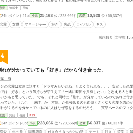
「もうガキじゃないよ。確かめてみる？」 私の前から何も言わずに消え
恋愛
連載中
長編
25,163
10,929
24h.ポイント
21pt
位 / 228,666件
位 / 66,337件
小説
恋愛
恋愛
女優
マネージャ―
好き
失恋
ライバル
キス
感想数 0
文字数 15,
4
別れが分かっていても「好き」だから付き合った。
蒼葉 海
自分の恋愛は友達に話すと「ドラマみたいだね」とよく言われる。。。 安定した恋愛
先では「好き」という気持ちが芽生えて「一緒に時間を共有したい」と思える人と出
いいかもと思っていた。 でも、それと同時に「別れ」が分かっているのであれば付
思っていた。 けど、「遊び」か「本気」か見極めるのも面倒くさくなり恋愛を諦めか
別れがくるのを分かっているのに人はなぜ恋をす
恋愛
完結
長編
R15
228,666
66,337
24h.ポイント
0pt
位 / 228,666件
位 / 66,337件
小説
恋愛
恋愛
年の差
国際恋愛
付き合うきっかけの話
デート
好き
留学