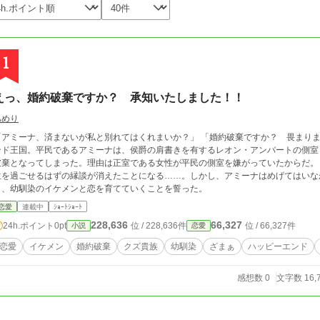
1
えっ、婚約破棄ですか？ 承知いたしました！！
あめり
ミーナ、済まないが私と別れてはくれまいか？」 「婚約破棄ですか？ 畏まりました」 一夫多妻制が認められた国家、ローラ
ンド王国。平民であるアミーナは、侯爵の肩書きを有するレオン・アンバートの側室
棄となってしまった。理由は正室である女性が平民の側室を嫌がっていたからだ。 貧しい家庭であったアミーナからすれば、
生を過ごせるはずの縁談が消えたことになる……。しかし、アミーナはめげてはいな
り、幼馴染のイケメンと恋を育てていくことを誓った。
恋愛
連載中
ｼｮｰﾄｼｮｰﾄ
228,636
66,327
24h.ポイント
0pt
位 / 228,636件
位 / 66,327件
小説
恋愛
恋愛
イケメン
婚約破棄
クズ貴族
幼馴染
ざまぁ
ハッピーエンド
感想数 0
文字数 16,