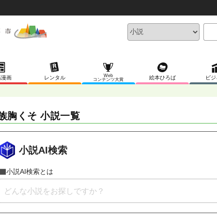
Web
稿漫画
レンタル
絵本ひろば
ビジ
コンテンツ大賞
族胸くそ 小説一覧
小説AI検索
小説AI検索とは