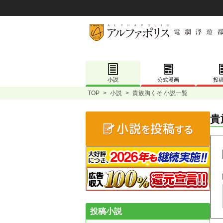
小説
公式漫画
投
TOP
>
小説
>
貴族胸くそ 小説一覧
貴
投稿小説