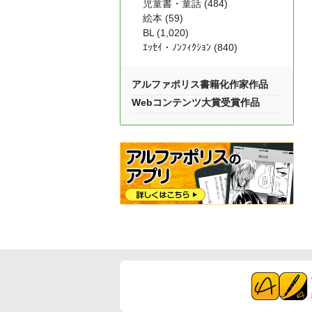
児童書・童話 (484)
絵本 (59)
BL (1,020)
ｴｯｾｲ・ﾉﾝﾌｨｸｼｮﾝ (840)
アルファポリス書籍化作家作品
Webコンテンツ大賞受賞作品