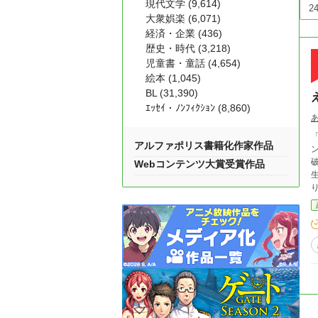
現代文学 (9,614)
大衆娯楽 (6,071)
経済・企業 (436)
歴史・時代 (3,218)
児童書・童話 (4,654)
絵本 (1,045)
BL (31,390)
ｴｯｾｲ・ﾉﾝﾌｨｸｼｮﾝ (8,860)
「ア
アルファポリス書籍化作家作品
破
Webコンテンツ大賞受賞作品