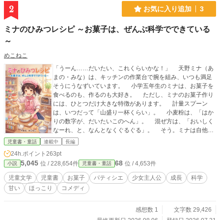
とビタミンミネラル補給 第十部 新型○○○○○○○という幻想の
2
お気に入り追加
3
○○○○○○ 第十一部 スーパーシティ法案とムーショット計画
第十二部 2020年米国大統領不正選挙、WeRise～ノーマル
ミナのひみつレシピ ～お菓子は、ぜんぶ科学でできている
を取り戻そう～ ---------------------------------------------------------
～
（シオン長老の議定書・第２議定） かれらには、われわれ
が〝科学が説くところでは〟（学説）と吹きこんだことを後
めこねこ
生大事にいつまでも守らせておこう http://blog.goo.ne.jp/1shi
g/e/a041a18873d888d51fe535a69874aa55 ----------------------
「うーん……だいたい、これくらいかな！」 天野ミナ（あ
----------------------------------- 洗脳社会＜マトリックス＞の謎を
まの・みな）は、キッチンの作業台で腕を組み、いつも満足
解く～科学も医学も迷信だった～ 作者 坂崎文明（カクヨム
そうにうなずいています。 小学五年生のミナは、お菓子を
で祝155万PV超えの人気エッセイ！？ 真の医学と科学を追
食べるのも、作るのも大好き。 ただし、ミナのお菓子作り
求していきます） https://ncode.syosetu.com/n1971dp/ カ
には、ひとつだけ大きな特徴があります。 計量スプーン
クヨム版 https://kakuyomu.jp/works/1177354054881040030
は、いつだって「山盛り一杯くらい」。 小麦粉は、「はか
（公開停止中）
りの数字が、だいたいこのへん」。 混ぜ方は、「おいしく
なーれ、と、なんとなくぐるぐる」。 そう。ミナは自他と
もに認める、超・感覚派だったのです。 そんなミナが、師
児童書・童話
連載中
長編
匠となるパティシエに教えて貰いながら、お菓子の腕をメキ
24h.ポイント
263pt
メキとあげていく そんな成長物語。 この本を読んだら、お
5,045
68
位 / 228,654件
位 / 4,653件
小説
児童書・童話
菓子を作りたくなる？
児童文学
児童書
お菓子
パティシエ
少女主人公
成長
科学
甘い
ほっこり
コメディ
感想数 1
文字数 29,426