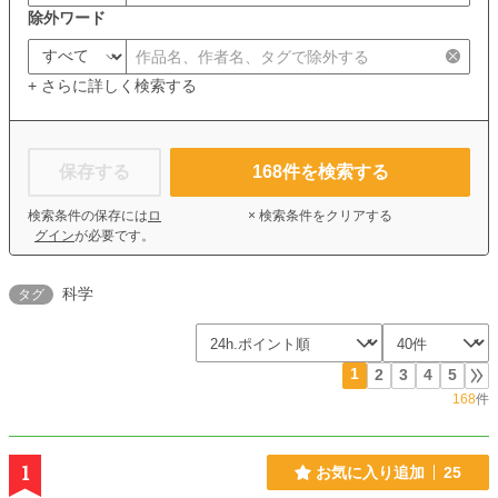
除外ワード
+ さらに詳しく検索する
保存する
168
件を検索する
検索条件の保存には
ロ
× 検索条件をクリアする
グイン
が必要です。
科学
タグ
1
2
3
4
5
168
件
1
お気に入り追加
25