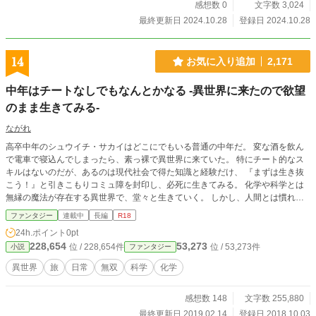
感想数 0
文字数 3,024
最終更新日 2024.10.28
登録日 2024.10.28
14
お気に入り追加
2,171
中年はチートなしでもなんとかなる -異世界に来たので欲望
のまま生きてみる-
ながれ
高卒中年のシュウイチ・サカイはどこにでもいる普通の中年だ。 変な酒を飲ん
で電車で寝込んでしまったら、素っ裸で異世界に来ていた。 特にチート的なス
キルはないのだが、あるのは現代社会で得た知識と経験だけ、 『まずは生き抜
こう！』と引きこもりコミュ障を封印し、必死に生きてみる。 化学や科学とは
無縁の魔法が存在する異世界で、堂々と生きていく。 しかし、人間とは慣れる
もの、いつしか彼は 『好きなことして生きていく！』のキャッチフレーズにた
ファンタジー
連載中
長編
R18
どり着いていく。
24h.ポイント
0pt
228,654
53,273
位 / 228,654件
位 / 53,273件
小説
ファンタジー
異世界
旅
日常
無双
科学
化学
感想数 148
文字数 255,880
最終更新日 2019.02.14
登録日 2018.10.03