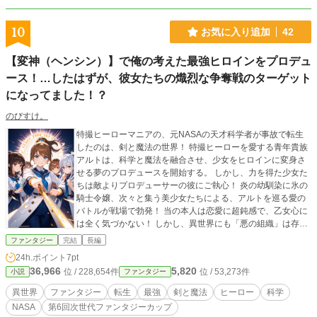
10
お気に入り追加
42
【変神（ヘンシン）】で俺の考えた最強ヒロインをプロデュ
ース！…したはずが、彼女たちの熾烈な争奪戦のターゲット
になってました！？
のびすけ。
特撮ヒーローマニアの、元NASAの天才科学者が事故で転生
したのは、剣と魔法の世界！ 特撮ヒーローを愛する青年貴族
アルトは、科学と魔法を融合させ、少女をヒロインに変身さ
せる夢のプロデュースを開始する。 しかし、力を得た少女た
ちは敵よりプロデューサーの彼にご執心！ 炎の幼馴染に氷の
騎士令嬢、次々と集う美少女たちによる、アルトを巡る愛の
バトルが戦場で勃発！ 当の本人は恋愛に超鈍感で、乙女心に
は全く気づかない！ しかし、異世界にも「悪の組織」は存在
した！国内の陰謀から、やがて銀河を揺るがす巨大な敵との
ファンタジー
完結
長編
戦いへ。 科学と特撮ロマンが交差する、勘違いプロデュー
24h.ポイント
7pt
ス・ラブコメ、ここに開幕！
36,966
5,820
位 / 228,654件
位 / 53,273件
小説
ファンタジー
異世界
ファンタジー
転生
最強
剣と魔法
ヒーロー
科学
NASA
第6回次世代ファンタジーカップ