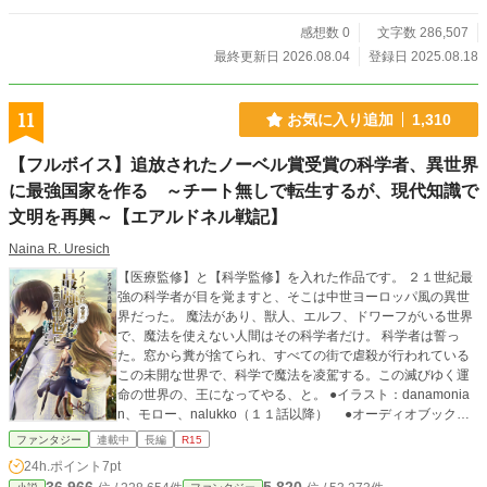
感想数 0
文字数 286,507
最終更新日 2026.08.04
登録日 2025.08.18
11
お気に入り追加
1,310
【フルボイス】追放されたノーベル賞受賞の科学者、異世界
に最強国家を作る ～チート無しで転生するが、現代知識で
文明を再興～【エアルドネル戦記】
Naina R. Uresich
【医療監修】と【科学監修】を入れた作品です。 ２１世紀最
強の科学者が目を覚ますと、そこは中世ヨーロッパ風の異世
界だった。 魔法があり、獣人、エルフ、ドワーフがいる世界
で、魔法を使えない人間はその科学者だけ。 科学者は誓っ
た。窓から糞が捨てられ、すべての街で虐殺が行われている
この未開な世界で、科学で魔法を凌駕する。この滅びゆく運
命の世界の、王になってやる、と。 ●イラスト：danamonia
n、モロー、nalukko（１１話以降） ●オーディオブック：
CV 華夢しえる ●校正：Nanase ●医療監修：Noihsuy（脳神
ファンタジー
連載中
長編
R15
経外科専門医）、Dr.mama（麻酔科） ●科学監修：アオミ ソ
24h.ポイント
7pt
ウ（科学ライター）、 M. A. Marchi（Chemistry） ●翻訳協力