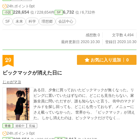
24h.ポイント
0pt
228,654
6,732
位 / 228,654件
位 / 6,732件
小説
SF
SF
未来
科学
理想郷
会話中心
感想数 0
文字数 4,494
最終更新日 2020.10.30
登録日 2020.10.30
29
お気に入り追加
0
ビックマックが消えた日に
じゃがマヨ
ある日、夕食に買っておいたビックマックが無くなった。リ
ビングに置いていたはずなのに、どこにも見当たらない。家
族全員に問いただすが、誰も知らないと言う。 街中のマクド
ナルドを探し回っても、どこにも売っておらず、メニューに
さえ載っていなかった。 世界から、「ビックマック」が消え
た。 しかし消えたのは、ビックマックだけでなく…
青春
連載中
長編
24h.ポイント
0pt