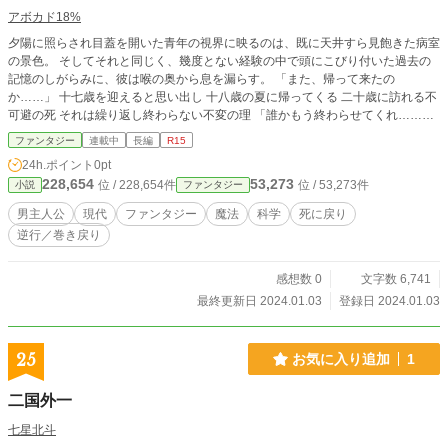
アボカド18%
夕陽に照らされ目蓋を開いた青年の視界に映るのは、既に天井すら見飽きた病室
の景色。 そしてそれと同じく、幾度とない経験の中で頭にこびり付いた過去の
記憶のしがらみに、彼は喉の奥から息を漏らす。 「また、帰って来たの
か……」 十七歳を迎えると思い出し 十八歳の夏に帰ってくる 二十歳に訪れる不
可避の死 それは繰り返し終わらない不変の理 「誰かもう終わらせてくれ……」
終わりを求めるこの世界は、緩やかに膿みはじめていた。
ファンタジー
連載中
長編
R15
24h.ポイント
0pt
228,654
53,273
位 / 228,654件
位 / 53,273件
小説
ファンタジー
男主人公
現代
ファンタジー
魔法
科学
死に戻り
逆行／巻き戻り
感想数 0
文字数 6,741
最終更新日 2024.01.03
登録日 2024.01.03
25
お気に入り追加
1
二国外一
七星北斗