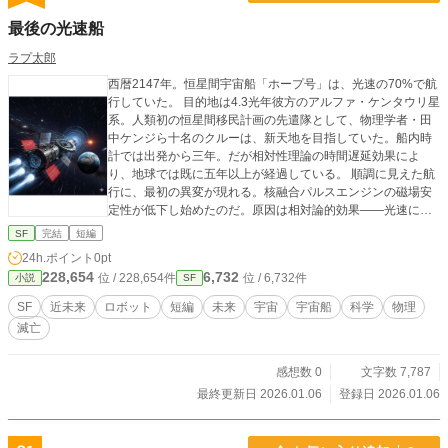
最後の光速船
ラプ太郎
西暦2147年。恒星間宇宙船「ホープ号」は、光速の70%で航
行していた。 目的地は4.3光年彼方のアルファ・ケンタウリ星
系。人類初の恒星間移民計画の先遣隊として、物理学者・田
中ケンジら十名のクルーは、新天地を目指していた。船内時
計では出発から三年。だが相対性理論の時間遅延効果によ
り、地球では既に五年以上が経過している。 順調に見えた航
行に、最初の異変が現れる。核融合パルスエンジンの磁場安
定性が低下し始めたのだ。原因は相対論的効果——光速に近
い速度で航行すると、前方から来る宇宙線のエネルギーが増
SF
完結
短編
幅され、船体と機器にダメージを与える。ローレンツ因子γ=
24h.ポイント
0pt
1.4倍に増幅された宇宙線が、超伝導磁場コイルを徐々に破壊
228,654
6,732
位 / 228,654件
位 / 6,732件
小説
SF
していた。 さらなる脅威が襲う。マイクロブラックホールか
らのホーキング放射との遭遇。高エネルギーガンマ線が船体
SF
近未来
ロボット
短編
未来
宇宙
宇宙船
科学
物理
を直撃し、エンジン出力が15%低下。このままでは三ヶ月以
滅亡
内にエンジンが停止し、減速不能のまま目的地を通過してし
まう。 クルーは決断を迫られる。速度を落として磁場負荷を
減らすか、このまま賭けに出るか。投票の結果、光速50%へ
感想数 0
文字数 7,787
の減速が決定される。到着は二年遅れるが、確実性を取っ
最終更新日 2026.01.06
登録日 2026.01.06
た。 だが、その瞬間、地球から緊急通信が入る。 「地球は壊
滅的な状況にある。太陽の巨大フレアにより磁気圏が破壊さ
れ、人口の80%が死亡。あなた方が人類最後の希望だ」 帰る