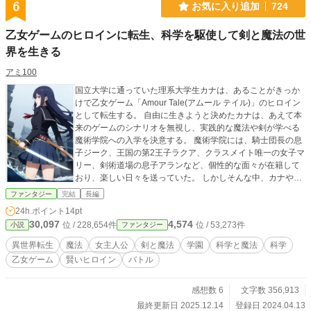
6
お気に入り追加
724
い！ 私の居場所は、もうあなたの国にはありません。 私の知識と力は、私を信
じてくれる大切な人たちのために。 隣にいる不愛想な騎士様と可愛いモフモフ
乙女ゲームのヒロインに転生、科学を駆使して剣と魔法の世
たちがいれば、私は最高に幸せです！ 祝：女性HOTランキング２１位（2025年
8月21日7時11分観測） ありがとうございます。
界を生きる
アミ100
国立大学に通っていた理系大学生カナは、あることがきっか
けで乙女ゲーム「Amour Tale(アムール テイル)」のヒロイン
として転生する。 自由に生きようと決めたカナは、あえて本
来のゲームのシナリオを無視し、実践的な魔法や剣が学べる
魔術学院への入学を決意する。 魔術学院には、騎士団長の息
子ジーク、王国の第2王子ラクア、クラスメイト唯一の女子マ
リー、剣術道場の息子アランなど、個性的な面々が在籍して
おり、楽しい日々を送っていた。 しかしそんな中、カナや友
人たちの周りで不穏な事件が起こるようになる。 前世から持
ファンタジー
完結
長編
つ頭脳や科学の知識と、今世で手にした水属性・極闇傾向の
24h.ポイント
14pt
魔法適性を駆使し、自身の過去と向き合うため、そして友人
30,097
4,574
位 / 228,654件
位 / 53,273件
小説
ファンタジー
の未来を守るために奮闘する。 ｢今世では、自分の思うよう
に生きよう。前世の二の舞にならないように。｣
異世界転生
魔法
女主人公
剣と魔法
学園
科学と魔法
科学
乙女ゲーム
賢いヒロイン
バトル
感想数 6
文字数 356,913
最終更新日 2025.12.14
登録日 2024.04.13