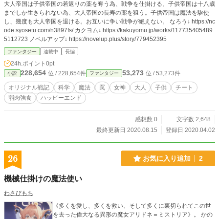
大人帝国は子供帝国の若返りの薬を奪う為、戦争を仕掛ける。子供帝国は十八歳
までしか生きられない為、大人帝国の長寿の薬を狙う。子供帝国は魔法を駆使
し、幾度も大人帝国を退ける。お互いに争い戦争が絶えない。 なろう↓ https://nc
ode.syosetu.com/n3897fs/ カクヨム↓ https://kakuyomu.jp/works/117735405489
5112723 ノベルアップ↓ https://novelup.plus/story/779452395
ファンタジー
連載中
長編
24h.ポイント
0pt
228,654
53,273
位 / 228,654件
位 / 53,273件
小説
ファンタジー
オリジナル戦記
科学
魔法
罠
女神
大人
子供
チート
弱肉強食
ハッピーエンド
感想数 0
文字数 2,648
最終更新日 2020.08.15
登録日 2020.04.02
26
お気に入り追加
2
機械仕掛けの魔法使い
わさびもち
《多くを愛し、多くを救い、そして多くに裏切られてこの世
を去った偉大なる異形の魔女アリドネ＝ミストリア》。 かの