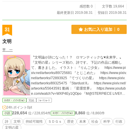
感想数 0
文字数 19,664
最終更新日 2019.08.31
登録日 2019.08.31
31
お気に入り追加
0
文明
平 一
〝文明論が詩になった！？ ロマンティックな♥未来学。〟
『文明の星』シリーズ初の、詩です。 下記の作品に感動し
て、書きました。 イラスト：『りんご少女』 https://www.pi
xiv.net/artworks/89725681 『とじこめた』 https://www.pixiv.
net/artworks/72893925 『てづくりの星』 https://www.pixiv.
net/artworks/89325475 『Stardust II』 https://www.pixiv.net/
artworks/55643591 動画：『星環世界』 https://www.youtub
e.com/watch?v=WXP4Ey1QOpo 『M@STERPIECE LIVE!!』
https://www.youtube.com/watch?v=apIbKft6fFw 『M@STE
ｴｯｾｲ・ﾉﾝﾌｨｸｼｮﾝ
完結
ｼｮｰﾄｼｮｰﾄ
RPIECE』 https://www.youtube.com/watch?v=I2u_EAbcoU
24h.ポイント
0pt
g 『アオノショウドウ』 https://www.youtube.com/watch?v=
228,654
8,860
位 / 228,654件
位 / 8,860件
小説
ｴｯｾｲ・ﾉﾝﾌｨｸｼｮﾝ
V5wNMUbj0iw 素敵な刺激を与えてくれる、文化的作品に感
謝します。
詩
文明
持続可能性
ＳＤＧｓ
歴史
未来
社会
科学
行政
文明の星