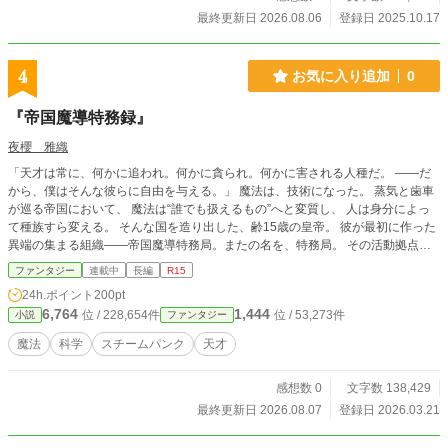
最終更新日 2026.08.06
登録日 2025.10.17
4
お気に入り追加
0
『帝国魔導特務録』
夜櫻 雅織
「天才は常に、何かに追われ。何かに貪られ。何かに害される人種だ。 ――だ
から、僕はそんな彼らに自由を与える。」 魔法は、技術になった。 蒸気と歯車
が巡る帝国において、 魔法は“誰でも扱えるもの”へと変質し、 人は身分によっ
て種族すら変える。 そんな国を造り出した、齢15歳の皇帝。 彼が最初に作った
異端の集まる組織――帝国魔導特務局。またの名を、特務局。 その活動拠点、
《黑棺》に集うのは、 何かしらの才を持つが故に、自由を奪われてきた者達。
ファンタジー
連載中
長編
R15
帝国は彼らに、 物資を、時間を、権限を――無尽蔵に与える。 その対価とし
24h.ポイント
200pt
て、 彼らの力によって発生した副産物の多くは、帝国の為に使われる。 ――全
6,764
1,444
位 / 228,654件
位 / 53,273件
小説
ファンタジー
ては、二度と失わない為に。 そんな組織に所属する1人、イリス・ヴォルカ。
そんな彼女に与えられたのは、 特務局“外”の組織、暗務局からやってきた新人、
魔法
科学
スチームパンク
天才
ノア・アルヴェルトとの共同任務だった。 合理で動く異質を自覚している異端
と、 感情で動く異質を自覚していない異端。 相反する2人の価値観は、 あまり
感想数 0
文字数 138,429
にも違い過ぎるが故に、より洗練された在り方を極めていく。 これは、 隠れた
異端と堂々とした異端が、 それぞれの日常・非日常を交差させて前に進む魔導
最終更新日 2026.08.07
登録日 2026.03.21
スチームパンク譚。 「……多少の対価が求められたとしても、多少の自由が削
られたとしても。 他の不躾な奴らと共に歩むよりも、ここで同類と共に生きる