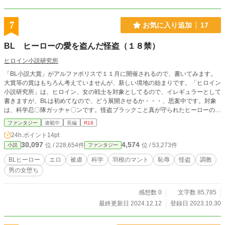
7
お気に入り追加
17
BL ヒーローの愛を盗んだ怪盗（１８禁）
ヒロイン小説研究所
「BL小説大賞」がアルファポリスで１１月に開催されるので、書いてみます。
大賞等の賞はもちろん考えていませんが、新しい境地の始まりです。「ヒロイン
小説研究所」は、ヒロイン、女の戦士を対象としてるので、イレギュラーとして
書きますが、BLは初めてなので、どう展開させるか・・・、思案中です。対象
は、科学忍〇隊ガッチャ〇ンです。怪盗ブラックこと真が守られたヒーローのお
尻にぶちこみたいという被虐的な感情から始まります。 新人３人が入って、
ファンタジー
連載中
長編
R18
複雑な人間関係になっていきます。
24h.ポイント
14pt
30,097
4,574
位 / 228,654件
位 / 53,273件
小説
ファンタジー
BLヒーロー
エロ
被虐
科学
羽根のマント
恥辱
怪盗
調教
男の女堕ち
感想数 0
文字数 85,785
最終更新日 2024.12.12
登録日 2023.10.30