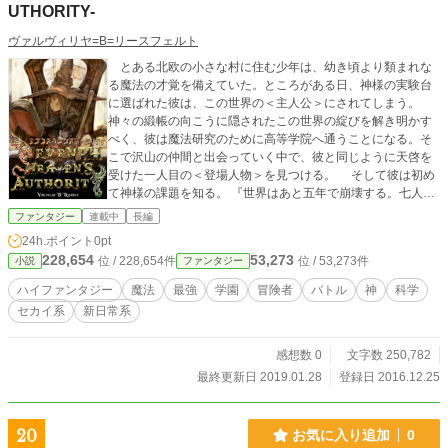
UTHORITY-
ヴァルヴィリヤ=B=リースフェルト
とある北欧の小さな村に住む少年は、幼き頃より類まれな
る魔法の才覚を備えていた。ところがある日、神様の実験台
に選ばれた彼は、この世界の＜主人公＞にされてしまう。
神々の緞帳の向こうに隠されたこの世界の綻びを解き明かす
べく、彼は魔法研究のために高等学院へ通うことになる。そ
こで沢山の仲間と出会っていく中で、彼と同じように天啓を
受けた一人目の＜登場人物＞を見つける。 そして彼は初め
て神様の課題を知る。 『世界はあと五年で崩壊する。七人の
賢者で世界を救え』と。 神様の課題に立ち向かう選ばれし
ファンタジー
連載中
長編
開拓者（スティリスタ）たち――七人の賢者。 どうすれば
24h.ポイント
0pt
世界の崩壊を食い止めることができるのか、世界の理そのも
228,654
53,273
位 / 228,654件
位 / 53,273件
小説
ファンタジー
のに抗うべく、魔法の成り立ちや仕組みを科学的・化学的に
解明し、彼がたどり着いた答えは――想像を遥かに超える、
ハイファンタジー
魔法
最強
学園
冒険者
バトル
神
科学
まさに驚愕すべき世界の真実が明らかになる。 魔法とは一
セカイ系
新日常系
体何なのか。 神様とは一体何なのか。 世界とは一体何な
のか。 身を滅ぼしかねないほど知的好奇心の旺盛過ぎる少
年と、その個性的過ぎる仲間たちによる、魔法と理系（とロ
感想数 0
文字数 250,782
マンス）が交錯する稀代の北欧ハイファンタジー冒険譚。
最終更新日 2019.01.28
登録日 2016.12.25
世界の秘密を知ってしまった少年たちの末路や如何に。 『さ
あ、君の世界をはじめよう』 今、未曾有の伝説が始まろう
としている――
20
お気に入り追加
0