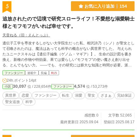
方がまだ、私は幸せだから。」 ※4/5～ 毎週日曜、水曜朝6時更新 ※5/5～ 毎
5
お気に入り追加
154
週月曜、水曜、金曜、日曜朝6時更新
追放されたので辺境で研究スローライフ！不愛想な溺愛騎士
様とモフモフがいれば幸せです。
天音ねる（旧：えんとっぷ）
遺伝子工学を専攻するしがない大学院生だった私、相沢詩乃（シノ）が聖女とし
て召喚されたのは、魔法はあっても科学の概念がない異世界でした。 与えられ
たユニークスキルは【遺伝子編集（ゲノム・マギア）】。 生命の設計図を書き
換え、新種の作物や特効薬、果ては愛らしい“モフモフ”の使い魔さえ創り出せ
る、とんでもない力。 ――でも、その研究には膨大な知識と時間が必要。派手
な奇跡を起こせない私は、婚約者のアルフォンス王子から「役立たずの地底聖
ファンタジー
連載中
長編
R15
女」と蔑まれ、研究成果はすべてライバル聖女リリアに横取りされた挙句、無実
24h.ポイント
14pt
の罪で王都から追放されてしまいました。 すべてを失い、たどり着いた辺境の
30,097
4,574
位 / 228,654件
位 / 53,273件
小説
ファンタジー
森。 「もう誰のためでもない。自分のためだけに、知識を使おう」 絶望の底で
私が最初に創り出したのは、暗い森を温かく照らしてくれる、光るモフモフのス
異世界
恋愛
ファンタジー
転生
溺愛
聖女
ざまぁ
完結保証
ライム『ルナ』でした。 それが、私の新しい人生の始まり。 打ち捨てられた小
聖女追放
科学
屋を「研究所（ラボ）」に改造し、国の陰謀で“遺伝子レベルの呪い”に蝕まれた
無愛想な元騎士団長レイン様を用心棒（兼、家事担当？）に迎え、気ままな研究
スローライフがスタート！ 痩せた土地を豊かにする微生物を開発したり、空飛
感想数 0
文字数 52,065
ぶモフモフに薬草を探させたり、ドワーフの職人さんに特注の研究設備を作って
最終更新日 2025.09.04
登録日 2025.08.17
もらったり！好きな研究に没頭できる毎日って、最高！ その頃、私を捨てた王
国では未知の病『黒枯病』が大流行し、滅亡の危機に瀕しているとか。 今さら
「君の力が必要だ、戻ってきてくれ！」と王子が泣きついてきても……もう遅