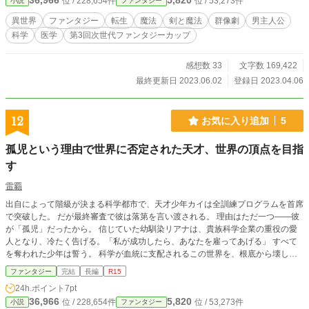
36,966
5,820
位 / 228,654件
位 / 53,273件
小説
ファンタジー
（古代英語）：James A.C. Combe (ケンブリッジ大学) エア
ルドネル戦記（Record of Ealdor Nere）は全部で三部となり
異世界
ファンタジー
転生
魔法
剣と魔法
群像劇
男主人公
ます。 第一部：世界最強の科学者、未開の中世に転生する 第
科学
医学
第3回次世代ファンタジーカップ
二部：聖戦とひとつの王座（仮） 第三部：わたしだけがいな
い、この二つの世界（仮） ※作者は日本のアニメが大好き
な、元米国企業の映像脚本家です。その為、通常 Web小説と
感想数 33
文字数 169,422
は違ったテイストかもしれませんが、楽しんでいただけます
最終更新日 2023.06.02
登録日 2023.04.06
と幸いです。 【プロット完成済み】。１１話まで監修を入れ
ています。 オーディオブックは、フリースペース（お気に入
りボタンの周辺）か、Webページ（Twitterの隣）から、ダウ
12
お気に入り追加
5
ンロード！
孤児という理由で世界に否定された天才、世界の頂点を目指
す
雷覇
出自によって階級が決まる科学都市で、天才少年カイは全訓練プログラムを首席
で突破した。 だが最終審査で彼は落第を言い渡される。 理由はただ一つ――彼
が「孤児」だったから。 信じていた幼馴染リアナは、貴族科学企業の重役の愛
人となり、冷たく告げる。「私が成功したら、あなたを雇ってあげる」 すべて
を奪われた少年は誓う。 科学が血統に支配されるこの世界を、根底から壊して
やると――。 いま、“孤児の天才”による反撃が始まる。 誰よりも合理的に、冷
ファンタジー
完結
長編
R15
静に、そして…静かに燃える怒りとともに。
24h.ポイント
7pt
36,966
5,820
位 / 228,654件
位 / 53,273件
小説
ファンタジー