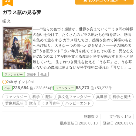
16
ガラス瓶の見る夢
曙 光
――""彼らの色づく感情が、世界を変えていく"" うさ耳の神様
の願いを受けて、たくさんのガラス瓶たちが海を漂い、感情
を集めて旅をする ガラス瓶たちは、感情を集めて神様のもと
へ再び戻り、大きな一つの国へと姿を変えた――その国の名
は""うさ瓶ランド"" 永い年月を経てできたその国は、異なる文
化の5つのエリアが国を支える魔法と科学が融合する国へと発
展していた。 生まれつき魔法を使える「うさ耳」と、うさ耳
がないため魔法は使えないが科学技術に優れた「耳なし」が
共に平穏に共存していた。 十数年前の大戦を経て、穏やかな
ファンタジー
連載中
長編
生活が続くように思われたある日。 突然、魔法が使えなくな
24h.ポイント
0pt
る事態が国中へと広がっていき…… うさ耳の青年・アケとそ
228,654
53,273
位 / 228,654件
位 / 53,273件
小説
ファンタジー
の友人たちを中心に、互いの過去と今が交差し合い、国の存
亡をかけた物語が動き始める―― それは、うさ瓶ランドの住
ファンタジー
科学
魔法
異文化ファンタジー
異世界
科学と魔法
人たちの群像劇を交えた、ある神を救う救済の物語
群像劇風味
救済
うさ耳青年
ハッピーエンド
感想数 0
文字数 6,145
最終更新日 2026.03.13
登録日 2026.03.09