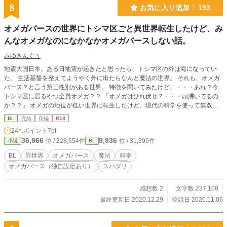
8
お気に入り追加
193
オメガバースの世界にトシマ区ごと異世界転生したけど、み
んなオメガなのになかなかオメガバースしない話。
みゆきんぐぅ
地震大国日本。ある日地震が起きたと思ったら、トシマ区の外は海になってい
た。 生活基盤を整えてようやく外に出たらなんと魔法の世界。 それも、オメガ
バース？と言う第三性別がある世界。 特徴を聞いてみたけど、・・・あれ？今
トシマ区に居るやつ全員オメガ？？ 「オメガはひれ伏せ？・・・頭沸いてるの
か？？」 オメガの地位が低い世界に転生したけど、現代の科学を使って無双し
ます。 ただ、早い段階で番ができます。 なにがオメガバースしないかという
BL
完結
長編
R18
と・・・それは本編で確認してし見てくださいw 「婚約破棄され売れ残りなの
24h.ポイント
7pt
に、粘着質次期宰相につかまりました。」 が、終わったら書き始めます。 ※誤
36,966
9,936
位 / 228,654件
位 / 31,396件
小説
BL
字脱字超絶ごめんなさい ※短話ですけど1話ではないです。浮かぶ限りかきます
です。（12話で収まればいいな） ※ヨーロッパ風中世ファンタジーと、現代が
BL
異世界
オメガバース
魔法
科学
同時に出てきます。 ※オメガバースのルールは独自ルールが入ります。（オメ
オメガバース（独自設定あり）
スパダリ
ガ同士妊娠できたり） ※（私が書く）受けは快楽に弱いです。 ※目指せ1日1回
更新（更新開始は11月末予定）
感想数 2
文字数 237,100
最終更新日 2020.12.29
登録日 2020.11.06