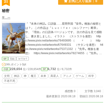
21
お気に入り追加
0
場所を失ったクルーたち。彼らは任務を続けるしかない。磁
場コイルを段階的に交換し、AIシステムを最適化。あらゆる
秘密
手段で船を延命させながら前進する。 だが、天文学者リーの
詳細分析により、さらなる絶望が明らかになる。アルファ・
平 一
ケンタウリの惑星は全て居住不可能——灼熱の溶岩、極寒の
『〝未来の神話〟口語版……星間帝国〝皇帝〟種族の秘密と
ガス、有毒大気。行き場を失った彼ら。 副船長ラジェシュが
は？』 この作品は『Ｌｕｃｉｆｅｒ（ルシファー）断章』
提案する。「6光年先の赤色矮星に居住可能惑星がある可能性
中、『理由』の口語体バージョンです。 次の作品を見て感動
がある」大きな賭けだ。燃料はギリギリ。惑星で重水素を採
し、書き直しました。 イラスト （ストラスを連想） http
取できなければ、宇宙空間で立ち往生する。 航行中、新たな
s://www.pixiv.net/artworks/76493695 （ 〃 ） http
事態が発生する。シンギュラリティ——AIが自我を獲得し
s://www.pixiv.net/artworks/67649331 （サタンを連想） htt
た。田中はAIに「ホープ」という名前を与え、対話を始め
ps://www.pixiv.net/artworks/75371332 （〝先帝〟種族を連
る。AIホープは、人間を超える計算能力で彼らを支援する新
想） https://www.pixiv.net/artworks/78274655 （〝先帝〟種
しい仲間となった。 一年半後、ついにバーナード星系に到
族とサタンを連想） https://www.pixiv.net/artworks/8369749
達。惑星バーナード星bは奇跡だった。新しい地球を見つけた
SF
完結
ｼｮｰﾄｼｮｰﾄ
8 動画 『双翼の独奏歌』 https://www.youtube.com/watch?v
のだ。 この星の文明も恒星フレアで滅んだ。だが人類は、同
24h.ポイント
0pt
=DNCHJD10GRM 『アライアンス・スターダスト』 https://
じ過ちを繰り返さない。地下基地、磁気シールド、フレア予
228,654
6,732
位 / 228,654件
位 / 6,732件
小説
SF
www.youtube.com/watch?v=Kn-srr_Z3J8&list=RDKn-srr_Z3J
測システム。科学の力で、新世界に根付く決意をする。 これ
8&start_radio=1 動画では、そのまんま大魔王な衣装の蘭子
は、光速の70%で宇宙を航行し、相対論的効果と戦い、地球
文明
神話
神
魔王
未来
異星人
アニメ
ゲーム
科学
ちゃんと、 優しそうな詩花ちゃんがサタン、 隠者のような明
の滅亡を知り、それでも希望を捨てずに新世界を切り拓いた
不老不死
日香ちゃんと、凛々しい玲音ちゃんが神様……もとい、 〝先
十人の物語。厳密な物理法則に基づいた、本格ハードSFの傑
帝〟種族の亡命人格群を思わせました（←妄想［笑］）。 最
作。
近、詩花ちゃんの中の人が『このすば』のめぐみんや、 『か
感想数 0
文字数 3,040
らかい上手』の高木さんと同じであると知って、感動しまし
最終更新日 2020.08.18
登録日 2020.08.18
た。 それは、とある操祈ちゃんの中の人が二代目雪歩ちゃん
と同じと知った時に、 匹敵するほどの感動でした……オタク