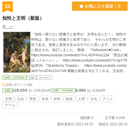
だなあ（笑）。 作中で、サタンが本来の悪魔（？）やエジプ
22
お気に入り追加
0
トのバステト神に似た、 ネコとコウモリの合いの子のような
姿だというのは、 Ａ．Ｃ．クラークの『幼年期の終わり』の
知性と文明（新版）
影響と、 この物語の設定によるものです。 〝先帝〟種族がタ
コ型異星人だったというのは、 私が子供の頃、最初に読んだ
平 一
ＳＦがウエルズの『宇宙戦争』であり、 今でもあのような姿
『知性＝限りない想像力と欲求が、文明を生んだ！』 知性の
が、文明が進んだ種族にとっては一番合理的な、 生物学的進
特色は、限りない想像力と欲求であり、 それらが文明の二本
化の究極形だと思うからです。 奇想譚から文明論まで湧き出
柱である、技術と政策を生み出すのだと思います。 次の動画
すような、 素敵な刺激を与えてくれる文化的作品に感謝しま
に励まされ、改訂しました。 動画：『Halloween♥Code』
す。 ご興味がおありの方は、『Ｌｕｃｉｆｅｒ（ルシファ
https://www.youtube.com/watch?v=LADP4Aa1Zsk 『禁忌の寓
ー）』シリーズの他作品や、 『文明の星』理論（仮説）につ
話（メルヘン）』 https://www.youtube.com/watch?v=gr1TR
いてのエッセイもご覧いただけましたら幸いです。
tg3R2k 『Strawberry Trapper』 https://www.youtube.com/w
atch?v=uDAc22a7rvM 素敵な刺激を与えてくれる、文化的作
品に感謝します。 ご興味がおありの方は、関連するエッセイ
ｴｯｾｲ・ﾉﾝﾌｨｸｼｮﾝ
完結
ｼｮｰﾄｼｮｰﾄ
『文明の星』や『〝君主論〟要約』、 ＳＦ『Ｌｕｃｉｆｅｒ
24h.ポイント
0pt
（ルシファー）』シリーズも、ご覧いただけましたら幸いで
228,654
8,860
位 / 228,654件
位 / 8,860件
小説
ｴｯｾｲ・ﾉﾝﾌｨｸｼｮﾝ
す。
文明
社会
歴史
未来
科学
政策
人間
文化
アニメ
ゲーム
感想数 0
文字数 4,040
最終更新日 2021.08.25
登録日 2021.08.25