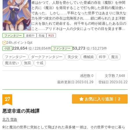
者はかつて、人類を脅かしていた脅威の存在《魔獣》を仲間
と共に《魔法》を発現することで打ち倒した原初の魔法使い
であった。 しかし……平和となった世界ではあまりに強大な
力を持つ彼女の存在は危険視され……鎖に縛られたまま洋館
に火を放たれて絶命する。 何千年もの時が経過したある日の
こと……アリドネは一人の少女によってその目を覚ます事と
なった。 自分を目覚めさせると同時に絶命したその少女の命
ファンタジー
連載中
長編
R15
令は……《人類を助けてくれ》。 機械仕掛けの魔法使いと
24h.ポイント
0pt
して蘇ったアリドネは《原初の魔女》として再び大いなる敵
228,654
53,273
位 / 228,654件
位 / 53,273件
小説
ファンタジー
へと立ち向かう！ 『あなたの行く末に幸多からんことを』彼
女を復活させると共に絶命した、とある王国の王女が最期に
ファンタジー
ダークファンタジー
美少女
機械娘
科学
魔法
告げた言葉を胸に抱きながら。
魔法使い
無双
十戒
感想数 0
文字数 7,648
最終更新日 2023.01.29
登録日 2023.01.22
27
お気に入り追加
2
悪逆非道の英雄譚
北乃 雪路
剣と魔法の世界に突如として飛ばされた喜多健一 彼は、その世界で幸せに暮ら