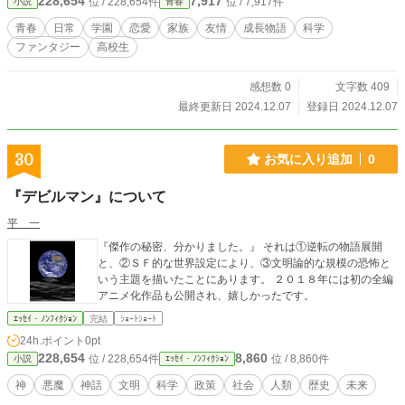
228,654
7,917
位 / 228,654件
位 / 7,917件
小説
青春
青春
日常
学園
恋愛
家族
友情
成長物語
科学
ファンタジー
高校生
感想数 0
文字数 409
最終更新日 2024.12.07
登録日 2024.12.07
30
お気に入り追加
0
『デビルマン』について
平 一
『傑作の秘密、分かりました。』 それは①逆転の物語展開
と、②ＳＦ的な世界設定により、③文明論的な規模の恐怖と
いう主題を描いたことにあります。 ２０１８年には初の全編
アニメ化作品も公開され、嬉しかったです。
ｴｯｾｲ・ﾉﾝﾌｨｸｼｮﾝ
完結
ｼｮｰﾄｼｮｰﾄ
24h.ポイント
0pt
228,654
8,860
位 / 228,654件
位 / 8,860件
小説
ｴｯｾｲ・ﾉﾝﾌｨｸｼｮﾝ
神
悪魔
神話
文明
科学
政策
社会
人類
歴史
未来