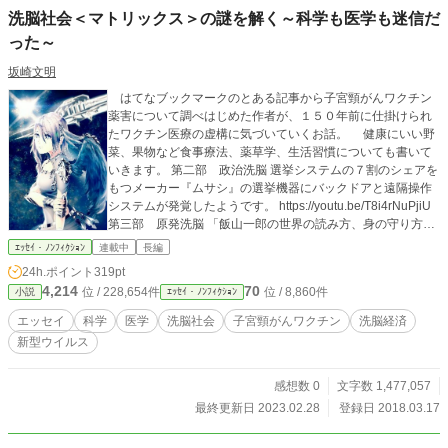
洗脳社会＜マトリックス＞の謎を解く～科学も医学も迷信だ
った～
坂崎文明
はてなブックマークのとある記事から子宮頸がんワクチン
薬害について調べはじめた作者が、１５０年前に仕掛けられ
たワクチン医療の虚構に気づいていくお話。 健康にいい野
菜、果物など食事療法、薬草学、生活習慣についても書いて
いきます。 第二部 政治洗脳 選挙システムの７割のシェアを
もつメーカー『ムサシ』の選挙機器にバックドアと遠隔操作
システムが発覚したようです。 https://youtu.be/T8i4rNuPjiU
第三部 原発洗脳 「飯山一郎の世界の読み方、身の守り方」
の解説を入れてます。広島、長崎の被爆に勝った放射能を除
ｴｯｾｲ・ﾉﾝﾌｨｸｼｮﾝ
連載中
長編
去する光合成細菌、乳酸菌、腸内細菌の話を書いてます。 htt
24h.ポイント
319pt
ps://www.amazon.co.jp/dp/4864511896 第四部 経済洗脳、
4,214
70
位 / 228,654件
位 / 8,860件
小説
ｴｯｾｲ・ﾉﾝﾌｨｸｼｮﾝ
豊洲市場移転問題と豊洲カジノ化計画のお話とか。 第五部
地震洗脳、シェールガス採掘の水圧破砕法でも人工地震は簡
エッセイ
科学
医学
洗脳社会
子宮頸がんワクチン
洗脳経済
単に起こせます。東京湾で行われているＣＯ２液化注入実験
新型ウイルス
が関東大震災を再現する？ 第六部 世界洗脳、トランプ大統
領の誕生で日米露三国同盟が実現する？果たして、科学とマ
スコミの洗脳によるグローバリズムという多国籍企業の世界
感想数 0
文字数 1,477,057
支配は覆っていくのだろうか？ 第七部 真の医学と科学を追
最終更新日 2023.02.28
登録日 2018.03.17
求していきます。 第八部 ホメオパシーと波動医学の謎を解
く。 第九部 ガン、糖尿病など全ての病気を治す糖質制限食