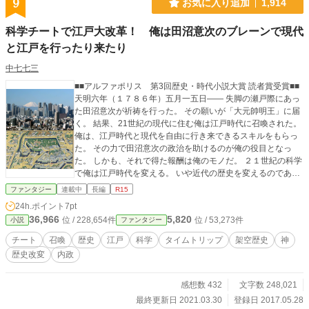
9
お気に入り追加
1,914
科学チートで江戸大改革！ 俺は田沼意次のブレーンで現代
と江戸を行ったり来たり
中七七三
■■アルファポリス 第3回歴史・時代小説大賞 読者賞受賞■■
天明六年（１７８６年）五月一五日―― 失脚の瀬戸際にあっ
た田沼意次が祈祷を行った。 その願いが「大元帥明王」に届
く。 結果、21世紀の現代に住む俺は江戸時代に召喚された。
俺は、江戸時代と現代を自由に行き来できるスキルをもらっ
た。 その力で田沼意次の政治を助けるのが俺の役目となっ
た。 しかも、それで得た報酬は俺のモノだ。 ２１世紀の科学
で俺は江戸時代を変える。 いや近代の歴史を変えるのであ
る。 2017/9/19 プロ編集者の評価を自分なりに消化して、主
ファンタジー
連載中
長編
R15
人公の説得力強化を狙いました。 時代選定が「地味」は、こ
24h.ポイント
7pt
れからの展開でカバーするとしてですね。 冒頭で主人公が選
36,966
5,820
位 / 228,654件
位 / 53,273件
小説
ファンタジー
ばれるのが唐突なので、その辺りつながるような話を0話プロ
ローグで追加しました。 失敗の場合、消して元に戻します。
チート
召喚
歴史
江戸
科学
タイムトリップ
架空歴史
神
歴史改変
内政
感想数 432
文字数 248,021
最終更新日 2021.03.30
登録日 2017.05.28