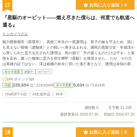
17
お気に入り追加
0
『星駆のオービット――燃え尽きた僕らは、何度でも軌道へ
還る』
トンカツうどん
能力開発都市《星環市》。高校二年生の一星護理は、双子の妹を守るため、誰に
も見えない怪物《虚蝕体》との戦いへ巻き込まれる。瀕死の黒髪少女・冬城澪か
ら禁じられた霊力を託された護理は、死の淵で「手の届くものだけは守る」と覚
悟を定め、蹴った物体に霊力を宿す脚甲《星駆》を発現させた。 だが、その力
は英雄の証ではない。澪は組織の命令に背いた逃亡者となり、護理は未知の星核
を宿す危険な実験対象として追われることになる。しかも、一星家へ転がり込ん
キャラ文芸
連載中
ｼｮｰﾄｼｮｰﾄ
だ澪は護理の押し入れを占拠。前向きすぎる妹・小春は父親の冗談をすべて真に
24h.ポイント
0pt
受け、商店街では《歩く春風》と呼ばれていた。そんな小春自身にも、折れた心
228,654
5,634
位 / 228,654件
位 / 5,634件
小説
キャラ文芸
をもう一度立ち上がらせる未知能力《百折不撓》が眠っている。 さらに彼らの
前へ現れたのは、《歩く事故現場》と悪名高い高校生・灰庭朔也。触れた能力を
chatGPT小説
AI生成作品
科学
強制的に燃え尽きさせる《燃え尽き症候群》を持つ彼は、他人を救うためなら、
自分の命を平然と計算から外す危うい少年だった。 軌道を支配する護理。境界
感想数 0
文字数 31,106
を縫い止める澪。絶望を再点火する小春。あらゆる力を燃やし尽くす朔也。 正
反対の四人が出会った時、都市の地下で封印されていた《原初星核》と、能力開
最終更新日 2026.07.30
登録日 2026.07.20
発に隠された非人道的な計画が動き始める。管理局から追われ、異形に狙われな
がらも、彼らは誰か一人を犠牲にする正解を拒み続ける。 これは世界を救う英
雄の物語ではない。 目の前の誰かを見捨てられない、不器用な少年少女たち
18
お気に入り追加
0
が、傷つき、衝突し、何度燃え尽きても立ち上がり、最後には全員で日常へ帰る