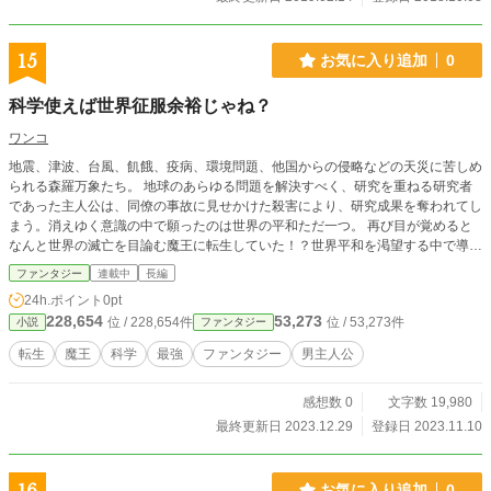
15
お気に入り追加
0
科学使えば世界征服余裕じゃね？
ワンコ
地震、津波、台風、飢餓、疫病、環境問題、他国からの侵略などの天災に苦しめ
られる森羅万象たち。 地球のあらゆる問題を解決すべく、研究を重ねる研究者
であった主人公は、同僚の事故に見せかけた殺害により、研究成果を奪われてし
まう。消えゆく意識の中で願ったのは世界の平和ただ一つ。 再び目が覚めると
なんと世界の滅亡を目論む魔王に転生していた！？世界平和を渇望する中で導か
れる本当の平和とは 現実世界とリンクした深みがあるストーリー
ファンタジー
連載中
長編
24h.ポイント
0pt
228,654
53,273
位 / 228,654件
位 / 53,273件
小説
ファンタジー
転生
魔王
科学
最強
ファンタジー
男主人公
感想数 0
文字数 19,980
最終更新日 2023.12.29
登録日 2023.11.10
お気に入り追加
0