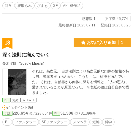
科学
寝取られ
ざまぁ
SF
AI生成作品
感想数 1
文字数 45,774
最終更新日 2025.07.11
登録日 2025.05.25
13
お気に入り追加
1
深く法則に病んでいく
鈴木澪師（Suzuki Mioshi）
それは、高次元。 自然法則により高次元的な肉体の情報を持
つ男、淡海考里（あわかい こうり）は、精神を病んでい
た。 それは、自然界から肉体に降りる情報と、1人の恋人に
愛されていることが原因だった。 ※表紙の絵は自分自身で描
きました。
BL
完結
ｼｮｰﾄｼｮｰﾄ
24h.ポイント
0pt
228,654
31,396
位 / 228,654件
位 / 31,396件
小説
BL
BL
ファンタジー
SFファンタジー
メンヘラ
短編
科学