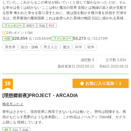
していた。これからもこの幸せが続いていくと信じて疑わなかった だが、そん
な幸せは長くは続かない ここは剣と魔法の世界 安穏とは無縁の血と鉄が支配す
る世界 奪われた幸せを取り戻すために、彼は国を動かす権力者を目指す 打倒す
るは、世界最強の魔術国家 これは血塗られた英雄の物語 伝記に描かれる英雄の
ような華々しい活躍とは無縁 謀略と血で彩られた英雄の物語なり
ファンタジー
連載中
長編
R15
24h.ポイント
0pt
228,654
53,273
位 / 228,654件
位 / 53,273件
小説
ファンタジー
異世界
政治・謀略
男主人公
魔法
科学
戦争
感想数 0
文字数 3,934
最終更新日 2020.09.12
登録日 2020.08.31
28
お気に入り追加
1
[理想郷前夜]PROJECT・ARCADIA
梅見月ふたよ
青年はささやく。現存世界に再現できないものは無いと。 男性は戦慄する。再
現がもたらす悪夢のような未来図に。 この作品はノベルアップplus様、カクヨ
ム様にも 投稿しています。
SF
完結
短編