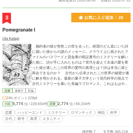
最終更新日 2026.08.06
登録日 2026.07.31
3
お気に入り追加
28
Pomegranate I
Uta Katagi
婚約者の彼が突然この世を去った。絶望のどん底にいた詩
に届いた彼からの謎のメッセージ。クラウド上に残されたフ
ァイルのパスワードと貸金庫の暗証番号のミステリーを解い
た後に、詩が手に入れたものは？世代を超えて永遠の愛を誓
った彼が遺したこの世界の驚愕の真理とは？詩は本当に彼と
再会できるのか？ 古代から伝承されたこの世界の秘密が遂
に解き明かされる。最新の量子力学という現代科学の視点で
古代ミステリーを暴いた長編ラブロマンス。これはもはや、
ファンタジーの域を越えた究極の愛の物語。恋愛に憧れ愛の
恋愛
連載中
長編
本質に悩み戸惑う人々に真実の愛とは何かを伝える作者渾身
24h.ポイント
228pt
の超大作。 ＊本作品は「小説家になろう」にも掲載していま
5,774
2,774
位 / 228,654件
位 / 66,334件
小説
恋愛
す。
恋愛
ハッピーエンド
ミステリー
ロマンチック
神話
科学
古代
暗号
真理
エタニティ
感想数 7
文字数 365,218