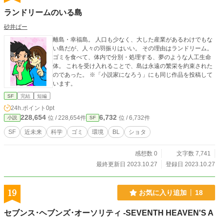
ために戦う物語である
ランドリームのいる島
砂井ぱー
離島・幸福島。 人口も少なく、大した産業があるわけでもな
い島だが、人々の羽振りはいい。 その理由はランドリーム。
ゴミを食べて、体内で分別・処理する、夢のような人工生命
体。 これを受け入れることで、島は永遠の繁栄を約束された
のであった。 ※「小説家になろう」にも同じ作品を投稿して
います。
SF
完結
短編
24h.ポイント
0pt
228,654
6,732
位 / 228,654件
位 / 6,732件
小説
SF
SF
近未来
科学
ゴミ
環境
BL
ショタ
感想数 0
文字数 7,741
最終更新日 2023.10.27
登録日 2023.10.27
19
お気に入り追加
18
セブンス･ヘブンズ･オーソリティ -SEVENTH HEAVEN'S A