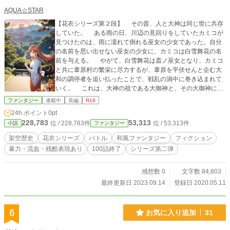
AQUA☆STAR
【花衣シリーズ第２段】 その昔、人と大神は同じ世に共存
していた。 ある雨の日、川辺の見回りをしていたカミコが
見つけたのは、雨に濡れて倒れる巫女の少女であった。自分
の名前を思い出せない巫女の少女に、カミコは白雪舞花の名
前を与える。 やがて、白雪舞花は斎ノ巫女となり、カミコ
と共に葦原村の繁栄に尽力するが、葦原を平伏せんと企む大
和の調停者を追い払ったことで、戦乱の渦中に巻き込まれて
いく。 これは、大神の祖である大御神と、その大御神に仕
えた記憶を失った巫女の話。
ファンタジー
連載中
長編
R18
24h.ポイント
0pt
228,783
53,313
位 / 228,783件
位 / 53,313件
小説
ファンタジー
架空歴史
花衣シリーズ
バトル
和風ファンタジー
フィクション
暴力・流血・残酷表現あり
100話終了
シリーズ第二弾
感想数 0
文字数 84,803
最終更新日 2023.09.14
登録日 2020.05.11
6
お気に入り追加
31