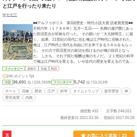
と江戸を行ったり来たり
中七七三
■■アルファポリス 第3回歴史・時代小説大賞 読者賞受賞■■
天明六年（１７８６年）五月一五日―― 失脚の瀬戸際にあっ
た田沼意次が祈祷を行った。 その願いが「大元帥明王」に届
く。 結果、21世紀の現代に住む俺は江戸時代に召喚された。
俺は、江戸時代と現代を自由に行き来できるスキルをもらっ
た。 その力で田沼意次の政治を助けるのが俺の役目となっ
た。 しかも、それで得た報酬は俺のモノだ。 ２１世紀の科学
で俺は江戸時代を変える。 いや近代の歴史を変えるのであ
る。 2017/9/19 プロ編集者の評価を自分なりに消化して、主
ファンタジー
連載中
長編
R15
人公の説得力強化を狙いました。 時代選定が「地味」は、こ
24h.ポイント
7pt
れからの展開でカバーするとしてですね。 冒頭で主人公が選
36,691
5,742
位 / 228,783件
位 / 53,313件
小説
ファンタジー
ばれるのが唐突なので、その辺りつながるような話を0話プロ
ローグで追加しました。 失敗の場合、消して元に戻します。
チート
召喚
歴史
江戸
科学
タイムトリップ
架空歴史
神
歴史改変
内政
感想数 432
文字数 248,021
最終更新日 2021.03.30
登録日 2017.05.28
3
お気に入り追加
23