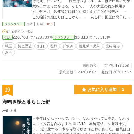
け与えられていた。 飢饉は収まらず、国王は大臣達に何か
案を出すように命じる。そして、一人の大臣の案が採用さ
れ、数ヶ月、数年後には何とか持ち直すことが出来た――
この物語の始まりはここから…… ある日、国王は息子に自
分の寿命が短いことを告げる。 国王が亡くなってから、町
ファンタジー
完結
長編
R15
や村では「悪夢」という得体の知れないものが噂されるよう
24h.ポイント
0pt
になった。 大臣の一人、剛昌は急死する前の国王の異変に
228,783
53,313
位 / 228,783件
位 / 53,313件
小説
ファンタジー
気が付き調査を進めていくが……。 これは理弔と呼ばれ
る村が出来るまでの物語……。 登場人物たちの過去からこ
戦国
架空歴史
飢饉
埋葬
群像劇
義兄弟・兄妹
完結済み
の先に待ち受ける未来までを描いた儚き物語……。 そし
お寺
て、この物語の本質は登場人物たち全員が主人公となり「死
者の為に紡ぐ物語」であるということ。
感想数 0
文字数 133,958
最終更新日 2020.06.07
登録日 2020.05.25
19
お気に入り追加
5
海鳴き様と暮らした郷
松山あき
※本作はなんちゃってホラー、なんちゃって日本史、なんち
ゃって方言を含みます※ ※12/18 本編完結。※ 昭和十六
年。 近代化する日本から取り残された郷があった。住民は自