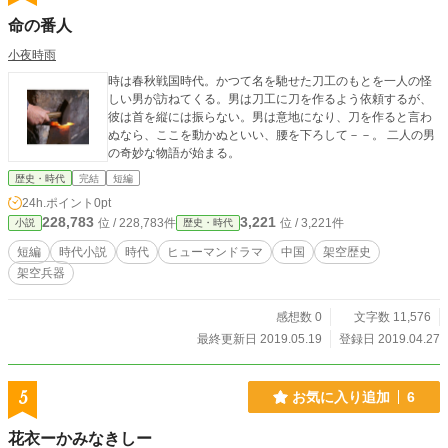
命の番人
小夜時雨
時は春秋戦国時代。かつて名を馳せた刀工のもとを一人の怪
しい男が訪ねてくる。男は刀工に刀を作るよう依頼するが、
彼は首を縦には振らない。男は意地になり、刀を作ると言わ
ぬなら、ここを動かぬといい、腰を下ろして－－。 二人の男
の奇妙な物語が始まる。
歴史・時代
完結
短編
24h.ポイント
0pt
228,783
3,221
位 / 228,783件
位 / 3,221件
小説
歴史・時代
短編
時代小説
時代
ヒューマンドラマ
中国
架空歴史
架空兵器
感想数 0
文字数 11,576
最終更新日 2019.05.19
登録日 2019.04.27
5
お気に入り追加
6
花衣ーかみなきしー