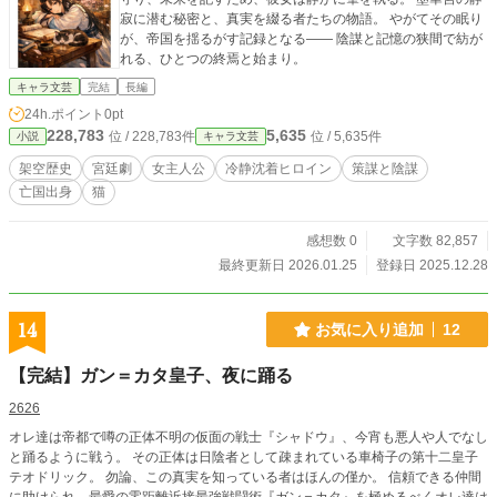
寂に潜む秘密と、真実を綴る者たちの物語。 やがてその眠り
が、帝国を揺るがす記録となる―― 陰謀と記憶の狭間で紡が
れる、ひとつの終焉と始まり。
キャラ文芸
完結
長編
24h.ポイント
0pt
228,783
5,635
位 / 228,783件
位 / 5,635件
小説
キャラ文芸
架空歴史
宮廷劇
女主人公
冷静沈着ヒロイン
策謀と陰謀
亡国出身
猫
感想数 0
文字数 82,857
最終更新日 2026.01.25
登録日 2025.12.28
14
お気に入り追加
12
【完結】ガン＝カタ皇子、夜に踊る
2626
オレ達は帝都で噂の正体不明の仮面の戦士『シャドウ』、今宵も悪人や人でなし
と踊るように戦う。 その正体は日陰者として疎まれている車椅子の第十二皇子
テオドリック。 勿論、この真実を知っている者はほんの僅か。 信頼できる仲間