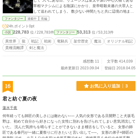
してついにある日、リューシスは皇太子派の中心人物である
宰相マクシムによる陰謀にかかり、皇帝暗殺未遂の大罪人と
して追われてしまう。 数少ない仲間たちと共に辺境の地まで
逃亡するリューシスを、マクシムら皇太子派は執拗に追い続
ファンタジー
連載中
長編
ける。 だがまた、そのようなローヤン帝国の騒乱を好機と見
24h.ポイント
0pt
て、帝国を狙う数々の敵が現れる。 強大な隣国の侵攻、かつ
228,783
53,313
位 / 228,783件
位 / 53,313件
小説
ファンタジー
て大陸を統治していた国の末裔の決起、政治に不満を持つ民
衆の蜂起、そしてリューシスを憎悪し、帝国そのものを破壊
異世界
龍
戦記
戦術
竜騎兵
架空歴史
魔法
オリジナル戦記
しようとする謎の天法士の暗躍。 皇子から大罪人へと転落し
貴種流離譚
剣と魔法
たリューシスは、数々の難敵に対処しながら、自らを陥れた
宰相らへ戦いを挑む。 紅い玉座を巡る熾烈な戦いが始まる。
タイトルは紅き(あかき)龍棲(りゅうせい)の玉座、と読みま
感想数 11
文字数 414,039
す。
最終更新日 2023.09.04
登録日 2018.04.05
16
お気に入り追加
3
君と紡ぐ夏の夜
蓮水千夜
何年経っても師匠の美しさには敵わない── 人気の女形である旦開野こと犬坂毛
野は、初めて自分から好きになった女性に別れを告げられてしまい意気消沈して
いた。 沈んだ気持ちを晴らすことができないまま稽古をしていると、女形の師
匠である春円が一緒に夏祭りに行きたいと言い出して──。 女形の弟子×師匠の