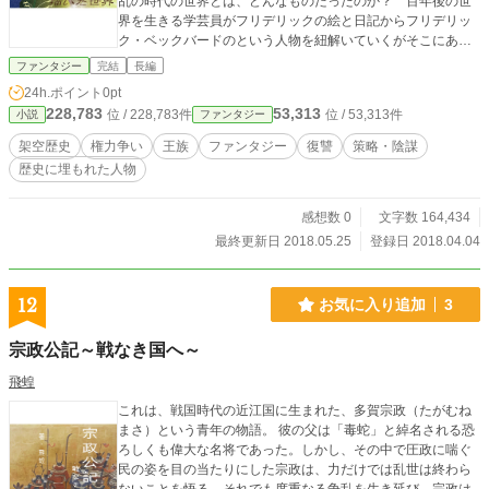
乱の時代の世界とは、どんなものだったのか？ 百年後の世
界を生きる学芸員がフリデリックの絵と日記からフリデリッ
ク・ベックバードのという人物を紐解いていくがそこにあっ
たのは、世間で言われているような卑屈で卑怯で我儘な人物
ファンタジー
完結
長編
とはかけ離れたフリデリックの姿だった。
24h.ポイント
0pt
228,783
53,313
位 / 228,783件
位 / 53,313件
小説
ファンタジー
架空歴史
権力争い
王族
ファンタジー
復讐
策略・陰謀
歴史に埋もれた人物
感想数 0
文字数 164,434
最終更新日 2018.05.25
登録日 2018.04.04
12
お気に入り追加
3
宗政公記～戦なき国へ～
飛蝗
これは、戦国時代の近江国に生まれた、多賀宗政（たがむね
まさ）という青年の物語。 彼の父は「毒蛇」と綽名される恐
ろしくも偉大な名将であった。しかし、その中で圧政に喘ぐ
民の姿を目の当たりにした宗政は、力だけでは乱世は終わら