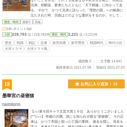
ないことを悟る。それでも度重なる争乱を生き延び、宗政は
兄弟、幼馴染、家来たちとともに「天下静謐」に向かって走
る。 やがて、かつて兄弟と語らった「理想の国」への岐路に
立たされた時、宗政はどのような選択をするのか。そして、
作り上げる戦なき国とは。
歴史・時代
連載中
長編
24h.ポイント
0pt
228,783
3,221
位 / 228,783件
位 / 3,221件
小説
歴史・時代
歴史
戦国
戦記
忍者
架空武将
架空歴史
戦国時代
時代小説
大河ドラマ
大河ドラマ風
感想数 0
文字数 14,641
最終更新日 2021.07.08
登録日 2021.07.03
13
お気に入り追加
15
墨華宮の昼寝猫
naomikoryo
【♪♪♪第９回キャラ文芸大賞１６位 ありがとうございました
(^^)♪♪♪】 帝都の片隅、誰にも知られず眠る“昼寝猫”。 その正
体は、かつて帝国と戦った亡国の軍師。 過去を隠し、現在を
守り、未来を記すため、彼女は静かに筆を執る。 墨華宮の静