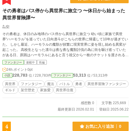
その勇者はバス停から異世界に旅立つ 〜休日から始まった
異世界冒険譚〜
たや
その勇者は、休日のみ地球のバス停から異世界に旅立つ 幼い頃に家族で異世
界“ハーモラル”を巡っていた日向凛斗がこちらの世界に帰還して10年が過ぎてい
た。 しかし最近、ハーモラルの魔獣が頻繁に現実世界に姿を現し始める異変が
起こった。 高校生となった凛斗は夜な夜な魔獣討伐の為に街を駆け巡っていた
がある日、原因はハーモラルにあると言う祖父から一枚のチケットを渡される。
「バス！？」 なんとハーモラルに向かう手段は何故かバスしかないらしい。 お
ファンタジー
連載中
長編
まけにハーモラルに滞在できるのは地球時間で金曜日の夜から日曜日の夜の48
24h.ポイント
0pt
時間ピッタリで時間になるとどこからかバスがお迎えに来てしまう。 おまけに
228,783
53,313
位 / 228,783件
位 / 53,313件
小説
ファンタジー
祖父はせめて高校は卒業しろと言うので休日だけハーモラルで旅をしつつ、平日
は普通の高校生として過ごすことになった凛斗の運命はいかに？ 第二章 シン
異世界
ファンタジー
魔法
バトル
勇者
異世界冒険ファンタジー
ヘルキ編 センタレアから出発したリントとスノウは旅に必須の荷車とそれを引
ギルド
架空歴史
家族愛
異世界往復
く魔獣を取り扱っているシンヘルキへと向かう。 しかし地球に戻ってくるとな
んと魔王が異世界から地球に襲来したり、たどり着いたシンヘルキでは子を持つ
親が攫われているようだったり…？ 第三章 ナフィコ編 シンヘルキの親攫い事
感想数 0
文字数 225,669
件を解決し、リント達は新たな仲間と荷車とそれを引く魔獣を手にして新たなギ
最終更新日 2026.02.01
登録日 2025.06.22
ルド【昇る太陽】を立ち上げた。 アレタの要望で学院都市とも呼ばれる国のナ
フィコへ向かうが滞在中に雷獄の雨が発生してしまう。 それを発生させたのは
この国の学生だそうで…？ ※カクヨム、小説家になろうにも同時掲載しており
4
お気に入り追加
0
ます