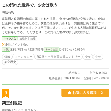
この汚れた世界で、少女は歌う
時結莉黒
富裕層と貧困層の極端に隔てられた世界。 金持ちは透明な空気を吸い、金無し
は金持ちの物を作るために、灰色の煙を吸い続ける。 貧困層は長く生きて30
代。そこから抜け出すことは不可能に近い。 ここで生きる人間は毎日死んだよ
うな目をしてる。 ただひとり、この汚れた世界で歌う少女以外は。
キャラ文芸
連載中
短編
24h.ポイント
0pt
228,783
5,635
位 / 228,783件
位 / 5,635件
小説
キャラ文芸
短編
ファンタジー
第2回キャラ文芸大賞エントリー
少女
少年
架空歴史
感想数 1
文字数 9,203
最終更新日 2021.01.04
登録日 2017.09.06
9
お気に入り追加
2
架空創世記
佐村孫千(サムラ マゴセン)