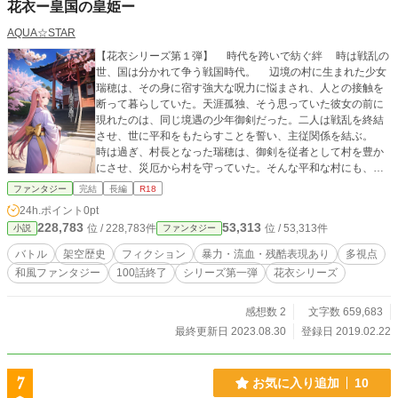
花衣ー皇国の皇姫ー
AQUA☆STAR
【花衣シリーズ第１弾】 時代を跨いで紡ぐ絆 時は戦乱の
世、国は分かれて争う戦国時代。 辺境の村に生まれた少女
瑞穂は、その身に宿す強大な呪力に悩まされ、人との接触を
断って暮らしていた。天涯孤独、そう思っていた彼女の前に
現れたのは、同じ境遇の少年御剣だった。二人は戦乱を終結
させ、世に平和をもたらすことを誓い、主従関係を結ぶ。
時は過ぎ、村長となった瑞穂は、御剣を従者として村を豊か
にさせ、災厄から村を守っていた。そんな平和な村にも、戦
乱の風が容赦なく吹き付ける。 領主からの重税により、村
ファンタジー
完結
長編
R18
民たちの反発が強まる中、瑞穂の育て親でもある前村長の墨
24h.ポイント
0pt
染が殺害される。怒りを解放した瑞穂は僅かな手勢を率いて
228,783
53,313
位 / 228,783件
位 / 53,313件
小説
ファンタジー
領主を襲撃、そして指導者を倒し、遂には国を打ち崩し新た
な国である皇国を建国する。 平和を望む彼女に何らかの作
バトル
架空歴史
フィクション
暴力・流血・残酷表現あり
多視点
為が働いているのかの如く、彼女や皇国に次々と戦の火の粉
和風ファンタジー
100話終了
シリーズ第一弾
花衣シリーズ
が降りかかる。 豊葦原瑞穂皇国初代皇帝、瑞穂之命、通称
『瑞穂帝』と、彼女に忠義を貫いた従者、御剣の物語。 イラ
スト作成の絵師様 Naoko様（表紙・立ち絵） 猫ペンギン様
感想数 2
文字数 659,683
（宣伝イラスト等） 琴水さやは様（挿絵・立ち絵） 黒杞よる
最終更新日 2023.08.30
登録日 2019.02.22
の様（宣伝イラスト） その他（AIイラスト生成）
7
お気に入り追加
10