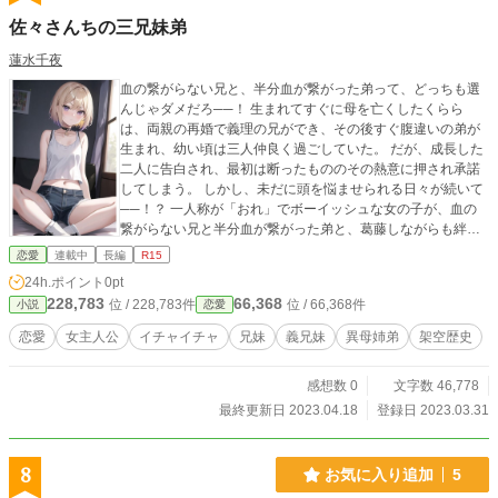
佐々さんちの三兄妹弟
蓮水千夜
血の繋がらない兄と、半分血が繋がった弟って、どっちも選
んじゃダメだろ──！ 生まれてすぐに母を亡くしたくらら
は、両親の再婚で義理の兄ができ、その後すぐ腹違いの弟が
生まれ、幼い頃は三人仲良く過ごしていた。 だが、成長した
二人に告白され、最初は断ったもののその熱意に押され承諾
してしまう。 しかし、未だに頭を悩ませられる日々が続いて
──！？ 一人称が「おれ」でボーイッシュな女の子が、血の
繋がらない兄と半分血が繋がった弟と、葛藤しながらも絆を
深めていく三兄妹弟（きょうだい）のラブコメです。
恋愛
連載中
長編
R15
24h.ポイント
0pt
228,783
66,368
位 / 228,783件
位 / 66,368件
小説
恋愛
恋愛
女主人公
イチャイチャ
兄妹
義兄妹
異母姉弟
架空歴史
感想数 0
文字数 46,778
最終更新日 2023.04.18
登録日 2023.03.31
8
お気に入り追加
5