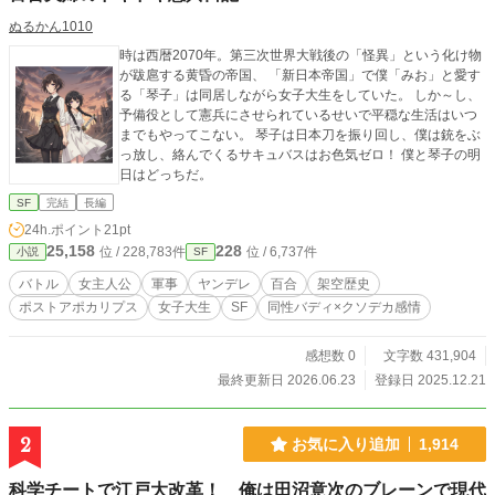
ぬるかん1010
時は西暦2070年。第三次世界大戦後の「怪異」という化け物
が跋扈する黄昏の帝国、 「新日本帝国」で僕「みお」と愛す
る「琴子」は同居しながら女子大生をしていた。 しか～し、
予備役として憲兵にさせられているせいで平穏な生活はいつ
までもやってこない。 琴子は日本刀を振り回し、僕は銃をぶ
っ放し、絡んでくるサキュバスはお色気ゼロ！ 僕と琴子の明
日はどっちだ。
SF
完結
長編
24h.ポイント
21pt
25,158
228
位 / 228,783件
位 / 6,737件
小説
SF
バトル
女主人公
軍事
ヤンデレ
百合
架空歴史
ポストアポカリプス
女子大生
SF
同性バディ×クソデカ感情
感想数 0
文字数 431,904
最終更新日 2026.06.23
登録日 2025.12.21
2
お気に入り追加
1,914
科学チートで江戸大改革！ 俺は田沼意次のブレーンで現代