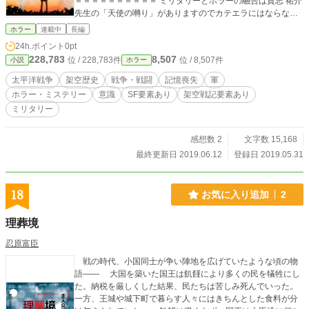
＝＝＝＝＝＝＝＝＝＝ ミリタリーとホラーの融合は貴志 祐介
先生の「天使の囀り」がありますのでカテエラにはならない
と思います…… 架空の太平洋戦争設定のホラー小説では飴村
ホラー
連載中
長編
行先生の「粘膜シリーズ」があります。同作よりはかなり史
24h.ポイント
0pt
実よりですが……
228,783
8,507
位 / 228,783件
位 / 8,507件
小説
ホラー
太平洋戦争
架空歴史
戦争・戦闘
記憶喪失
軍
ホラー・ミステリー
意識
SF要素あり
架空戦記要素あり
ミリタリー
感想数 2
文字数 15,168
最終更新日 2019.06.12
登録日 2019.05.31
18
お気に入り追加
2
理葬境
忍原富臣
戦の時代、小国同士が争い陣地を広げていたような頃の物
語―― 大国を築いた国王は飢饉により多くの民を犠牲にし
た。納税を厳しくした結果、民たちは苦しみ死んでいった。
一方、王城や城下町で暮らす人々にはきちんとした食料が分