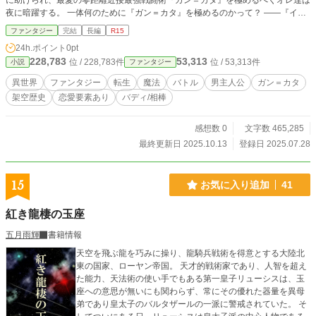
に助けられ、最愛の零距離近接最強戦闘術『ガン＝カタ』を極めるべくオレ達は
夜に暗躍する。 一体何のために『ガン＝カタ』を極めるのかって？ ――『イカ
している』以外の理由がオレ達にとって必要かい？ 陰謀×異世界ファンタジー×
ファンタジー
完結
長編
R15
『ガン＝カタ』 ロマンとスタイリッシュと『ガン＝カタ』を愛する者全てに捧
24h.ポイント
0pt
げる異世界歴史物語、ここに開幕。 ※この物語は、法律・法令に反する行為を
228,783
53,313
位 / 228,783件
位 / 53,313件
小説
ファンタジー
容認・推奨するものではありません！！！！
異世界
ファンタジー
転生
魔法
バトル
男主人公
ガン＝カタ
架空歴史
恋愛要素あり
バディ/相棒
感想数 0
文字数 465,285
最終更新日 2025.10.13
登録日 2025.07.28
15
お気に入り追加
41
紅き龍棲の玉座
五月雨輝
書籍情報
天空を飛ぶ龍を巧みに操り、龍騎兵戦術を得意とする大陸北
東の国家、ローヤン帝国。 天才的戦術家であり、人智を超え
た能力、天法術の使い手でもある第一皇子リューシスは、玉
座への意思が無いにも関わらず、常にその優れた器量を異母
弟であり皇太子のバルタザールの一派に警戒されていた。 そ