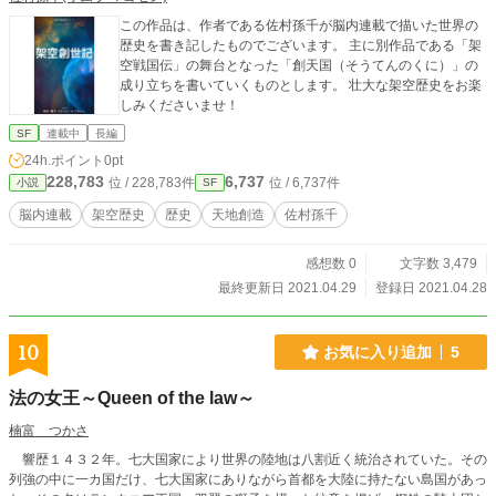
この作品は、作者である佐村孫千が脳内連載で描いた世界の
歴史を書き記したものでございます。 主に別作品である「架
空戦国伝」の舞台となった「創天国（そうてんのくに）」の
成り立ちを書いていくものとします。 壮大な架空歴史をお楽
しみくださいませ！
SF
連載中
長編
24h.ポイント
0pt
228,783
6,737
位 / 228,783件
位 / 6,737件
小説
SF
脳内連載
架空歴史
歴史
天地創造
佐村孫千
感想数 0
文字数 3,479
最終更新日 2021.04.29
登録日 2021.04.28
10
お気に入り追加
5
法の女王～Queen of the law～
楠富 つかさ
響歴１４３２年。七大国家により世界の陸地は八割近く統治されていた。その
列強の中に一カ国だけ、七大国家にありながら首都を大陸に持たない島国があっ