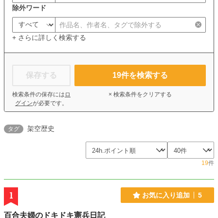
除外ワード
+ さらに詳しく検索する
保存する
19
件を検索する
検索条件の保存には
ロ
× 検索条件をクリアする
グイン
が必要です。
架空歴史
タグ
19
件
1
お気に入り追加
5
百合夫婦のドキドキ憲兵日記