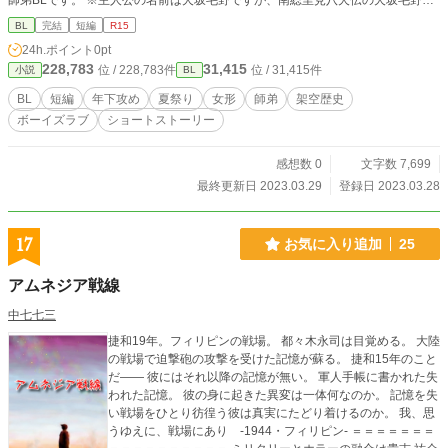
師弟BLです。 ※主人公の名前は犬坂毛野ですが、南総里見八犬伝の犬坂毛野の
モデルになった実在の人物という設定なので、南総里見八犬伝要素はほとんどあ
BL
完結
短編
R15
りません。 ※「君と紡ぐ夏の夜 下」はR要素多めなので苦手な方はご注意で
24h.ポイント
0pt
す。
228,783
31,415
位 / 228,783件
位 / 31,415件
小説
BL
BL
短編
年下攻め
夏祭り
女形
師弟
架空歴史
ボーイズラブ
ショートストーリー
感想数 0
文字数 7,699
最終更新日 2023.03.29
登録日 2023.03.28
17
お気に入り追加
25
アムネジア戦線
中七七三
捷和19年。フィリピンの戦場。 都々木永司は目覚める。 大陸
の戦場で迫撃砲の攻撃を受けた記憶が蘇る。 捷和15年のこと
だ―― 彼にはそれ以降の記憶が無い。 軍人手帳に書かれた失
われた記憶。 彼の身に起きた異変は一体何なのか。 記憶を失
い戦場をひとり彷徨う彼は真実にたどり着けるのか。 我、思
うゆえに、戦場にあり -1944・フィリピン- ＝＝＝＝＝＝＝