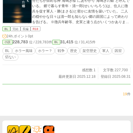
分たちが崇める神“海鳴き様”にあやかり“海鳴きの郷”と呼んで
いる。 郷で暮らす青年・清一郎(せいいちろう)は、住人に徴
兵を促す軍人・勝(まさる)と密かに友情を築いていた。 二人
の穏やかな日々は清一郎も知らない郷の因習によって終わり
を告げる。 ※徴兵年齢等、史実と違う点がいくつかあります
※ ※あんまり怖くないホラー要素は最初だけです※ ※方言は
BL
完結
長編
R18
適当です※
24h.ポイント
0pt
228,783
31,415
位 / 228,783件
位 / 31,415件
小説
BL
BL
ホラー風味
ホラー？
戦争
歴史
架空歴史
軍人
因習
切ない
感想数 1
文字数 227,700
最終更新日 2025.12.18
登録日 2025.08.31
19
件