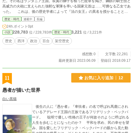
た。その名はランタニア王国。双翼の獅子を模った紋章を掲げ、鋼鉄の騎士団と
高威力の火砲に支えられた強靭な軍隊を率いる国家元首は……可憐なる乙女であ
った。 これは、後の歴史学者によって『法の女王』の異名を授かることとな
るソフィ―リス・マリーベル＝ランタニアの、30年に及ぶ治世を記した歴史書
歴史・時代
連載中
長編
の断片である。
24h.ポイント
0pt
228,783
3,221
位 / 228,783件
位 / 3,221件
小説
歴史・時代
歴史
西洋
政治
百合
架空歴史
感想数 0
文字数 22,281
最終更新日 2023.06.09
登録日 2018.09.17
11
お気に入り追加
12
愚者が描いた世界
白い黒猫
後生の人に『愚か者』『卑怯者』の名で呼ばれ馬鹿にされ
ているアデレード王国の王族であるフリデリック・ベックバ
ード。 聡明で優しい性格の王子が何故そのように呼ばれる
人生を歩むことになったのか？ 平和を求め、民の幸せを望
み、国を愛したフリデリック・ベックバードの眼から見た動