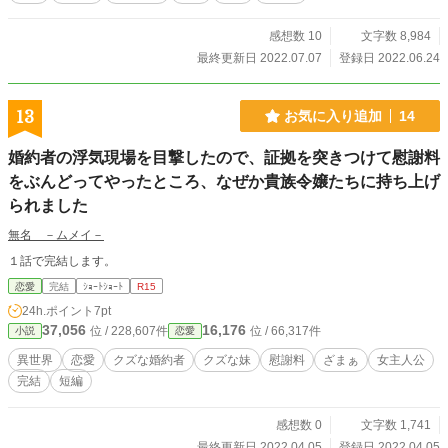
その時、 「ああ、慰謝料は後で請求するよ」 とジョンが言ってきた。 アンは理
解できなかった。 アンが慰謝料を払う？意味がわからない。 離婚を切り出した
感想数 10
文字数 8,984
のはジョンだ。 「わ、私が慰謝料を払うんですか？」 するとジョンは当然のよ
うに頷いた。 「ああ、そうだ。だって君は女だろう？ 慰謝料を払うのは当然
最終更新日 2022.07.07
登録日 2022.06.24
じゃないか」 ジョンは慰謝料を貰えると錯覚していた。 加えてジョンはアンの
持つ資産や屋敷までも相続できると考えていることが分かった。 離婚を突きつ
けられたうえにあまりにも虚仮にされて、アンはジョンへ復讐することを決意す
13
お気に入り追加
14
る……。
婚約者の浮気現場を目撃したので、証拠を突きつけて慰謝料
をぶんどってやったところ、なぜか貴族令嬢たちに持ち上げ
られました
無名 －ムメイ－
１話で完結します。
恋愛
完結
ｼｮｰﾄｼｮｰﾄ
R15
24h.ポイント
7pt
37,056
16,176
位 / 228,607件
位 / 66,317件
小説
恋愛
異世界
恋愛
クズな婚約者
クズな妹
慰謝料
ざまぁ
女主人公
完結
短編
感想数 0
文字数 1,741
最終更新日 2022.04.05
登録日 2022.04.05