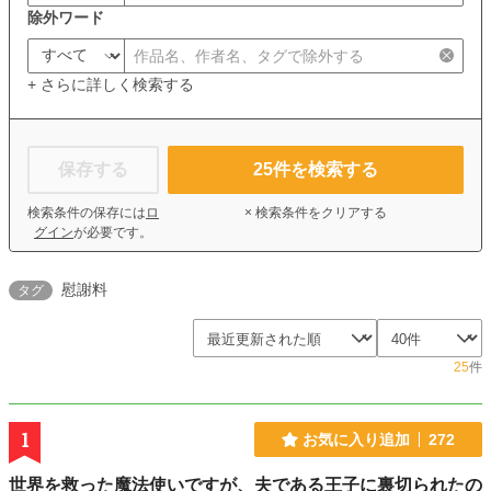
除外ワード
+ さらに詳しく検索する
保存する
25
件を検索する
検索条件の保存には
ロ
× 検索条件をクリアする
グイン
が必要です。
慰謝料
タグ
25
件
1
お気に入り追加
272
世界を救った魔法使いですが、夫である王子に裏切られたの