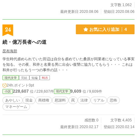
文字数 1,062
最終更新日 2020.08.06
登録日 2020.08.06
24
お気に入り追加
4
続・億万長者への道
昆布海胆
学生時代虐められていた田辺は自分を虐めていた桑原が同業者になっている事実
を知る。 その夜、和井と名乗る男に出会い復讐に協力してもらう・・・ これは
和井が行ったもう一つの事件の話・・・
現代文学
完結
短編
R15
24h.ポイント
0pt
228,607
9,609
位 / 228,607件
位 / 9,609件
小説
現代文学
あやしい
現金
商標権
慰謝料
罠
法律
リアル
恐怖
マネーゲーム
感想数 0
文字数 4,405
最終更新日 2020.02.17
登録日 2020.02.14