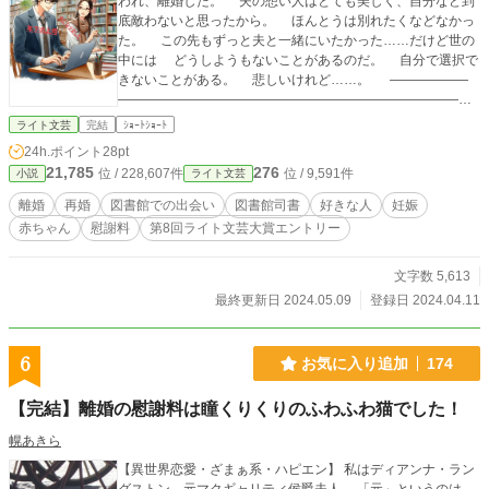
われ、離婚した。 夫の想い人はとても美しく、自分など到
底敵わないと思ったから。 ほんとうは別れたくなどなかっ
た。 この先もずっと夫と一緒にいたかった……だけど世の
中には どうしようもないことがあるのだ。 自分で選択で
きないことがある。 悲しいけれど……。 ――――――
―――――――――――――――――――――――――――
登場人物紹介 戸田貴理子 ４０才 戸田正義 ４
ライト文芸
完結
ｼｮｰﾄｼｮｰﾄ
４才 青木誠二 ２８才 嘉島優子 ３３才 小
24h.ポイント
28pt
田聖也 ３５才 2024.4.11 ―― プロット作成日 💛イラ
21,785
276
位 / 228,607件
位 / 9,591件
小説
ライト文芸
ストはAI生成自作画像
離婚
再婚
図書館での出会い
図書館司書
好きな人
妊娠
赤ちゃん
慰謝料
第8回ライト文芸大賞エントリー
文字数 5,613
最終更新日 2024.05.09
登録日 2024.04.11
6
お気に入り追加
174
【完結】離婚の慰謝料は瞳くりくりのふわふわ猫でした！
幌あきら
【異世界恋愛・ざまぁ系・ハピエン】 私はディアンナ・ラン