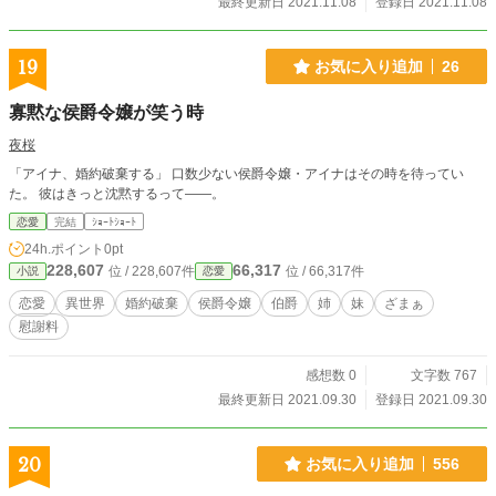
最終更新日 2021.11.08
登録日 2021.11.08
19
お気に入り追加
26
寡黙な侯爵令嬢が笑う時
夜桜
「アイナ、婚約破棄する」 口数少ない侯爵令嬢・アイナはその時を待ってい
た。 彼はきっと沈黙するって――。
恋愛
完結
ｼｮｰﾄｼｮｰﾄ
24h.ポイント
0pt
228,607
66,317
位 / 228,607件
位 / 66,317件
小説
恋愛
恋愛
異世界
婚約破棄
侯爵令嬢
伯爵
姉
妹
ざまぁ
慰謝料
感想数 0
文字数 767
最終更新日 2021.09.30
登録日 2021.09.30
20
お気に入り追加
556