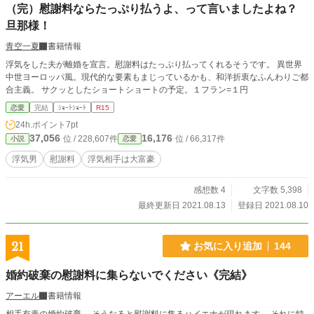
（完）慰謝料ならたっぷり払うよ、って言いましたよね？
旦那様！
青空一夏
書籍情報
浮気をした夫が離婚を宣言。慰謝料はたっぷり払ってくれるそうです。 異世界
中世ヨーロッパ風。現代的な要素もまじっているかも、和洋折衷なふんわりご都
合主義。 サクッとしたショートショートの予定。１フラン=１円
恋愛
完結
ｼｮｰﾄｼｮｰﾄ
R15
24h.ポイント
7pt
37,056
16,176
位 / 228,607件
位 / 66,317件
小説
恋愛
浮気男
慰謝料
浮気相手は大富豪
感想数 4
文字数 5,398
最終更新日 2021.08.13
登録日 2021.08.10
21
お気に入り追加
144
婚約破棄の慰謝料に集らないでください《完結》
アーエル
書籍情報