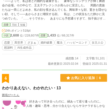
「――よって、私は君との婚約を破棄する」 豪華なシャンデリアが輝く舞踏
会の会場。その中心で、王太子アレクシスが高らかに宣言した。 周囲の貴族
たちは一斉にどよめき、私の顔を覗き込んでくる。興味津々な顔、驚きを隠せな
い顔、そして――あからさまに嘲笑する顔。 私は、この状況をただ静かに見
つめていた。 「……そうですか」 あまりにも予想通りすぎて、拍子抜けする
くらいだ。 婚約破棄、大いに結構。 慰謝料でも請求してやりますか。 私
恋愛
完結
短編
には隠された力がある。 これからは自由に生きるとしよう。
24h.ポイント
518pt
2,608
1,433
位 / 228,607件
位 / 66,317件
小説
恋愛
恋愛
異世界
ざまぁ
婚約破棄
魔法
ハッピーエンド
女主人公
慰謝料
AI生成作品
感想数 14
文字数 51,101
最終更新日 2025.02.04
登録日 2025.01.31
4
お気に入り追加
6
わかりあえない、わかれたい・13
茜琉ぴーたん
好きあって付き合ったのに、縁あって巡り逢ったのに。
人格・趣味・思考…分かり合えないならサヨナラするしかな