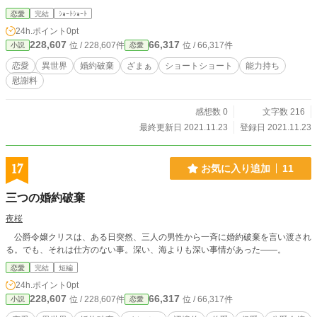
恋愛
完結
ｼｮｰﾄｼｮｰﾄ
24h.ポイント
0pt
228,607
66,317
位 / 228,607件
位 / 66,317件
小説
恋愛
恋愛
異世界
婚約破棄
ざまぁ
ショートショート
能力持ち
慰謝料
感想数 0
文字数 216
最終更新日 2021.11.23
登録日 2021.11.23
17
お気に入り追加
11
三つの婚約破棄
夜桜
公爵令嬢クリスは、ある日突然、三人の男性から一斉に婚約破棄を言い渡され
る。でも、それは仕方のない事。深い、海よりも深い事情があった――。
恋愛
完結
短編
24h.ポイント
0pt
228,607
66,317
位 / 228,607件
位 / 66,317件
小説
恋愛