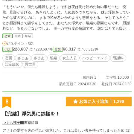
「もういいや、僕たち離婚しよう」 それは夜は明け始めた時の事だった。 突
然、旦那が告げる。 あきれたように、ため息をつきながら。 妹と浮気をしてい
たのは彼の方なのに。 まるで私が悪いかのような態度をとる。 そしてあろうこ
とか慰謝料まで請求をしてきた。 あなたの浮気が、離婚の原因なんです。 慰謝
料など、あるわけないでしょ。 ※一万字程度の短編です。 設定はとても緩いで
す。
恋愛
完結
短編
24h.ポイント
0pt
228,607
66,317
位 / 228,607件
位 / 66,317件
小説
恋愛
恋愛
ざまぁ
ざまあ
離婚
女主人公
ハッピーエンド
慰謝料
設定緩め
異世界
感想数 1
文字数 10,000
最終更新日 2024.03.30
登録日 2024.03.30
8
お気に入り追加
1,290
【完結】浮気男に鉄槌を！
つくも茄子
書籍情報
アザミの愛する夫の浮気が発覚した。これは美しい夫を持ってしまったために起