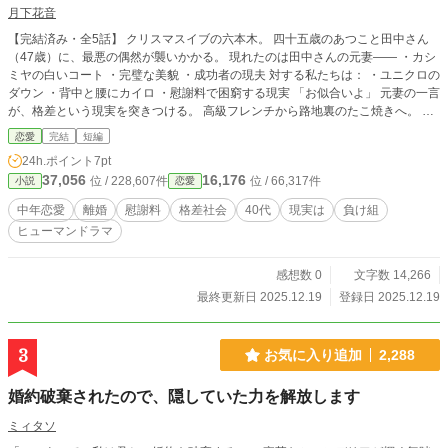
月下花音
【完結済み・全5話】 クリスマスイブの六本木。 四十五歳のあつこと田中さん
（47歳）に、最悪の偶然が襲いかかる。 現れたのは田中さんの元妻—— ・カシ
ミヤの白いコート ・完璧な美貌 ・成功者の現夫 対する私たちは： ・ユニクロの
ダウン ・背中と腰にカイロ ・慰謝料で困窮する現実 「お似合いよ」 元妻の一言
が、格差という現実を突きつける。 高級フレンチから路地裏のたこ焼きへ。 プ
ライドはズタズタでも、二人で食べるたこ焼きは温かかった。 ★こんな人にお
恋愛
完結
短編
すすめ★ ・離婚経験がある ・経済的に苦労している ・格差社会に疲れている ・
24h.ポイント
7pt
それでも希望を見つけたい 「勝ち組になれなくても、幸せにはなれる」 底辺か
37,056
16,176
位 / 228,607件
位 / 66,317件
小説
恋愛
らの愛の物語。 # 注意事項 ※離婚、慰謝料、経済格差などの重いテーマが含ま
れます ※社会的弱者の描写がありますが、希望のある結末です
中年恋愛
離婚
慰謝料
格差社会
40代
現実は
負け組
ヒューマンドラマ
感想数 0
文字数 14,266
最終更新日 2025.12.19
登録日 2025.12.19
3
お気に入り追加
2,288
婚約破棄されたので、隠していた力を解放します
ミィタソ