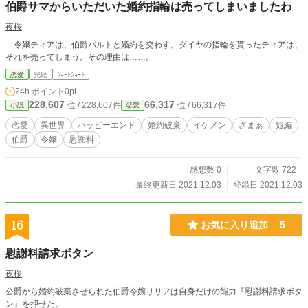
伯爵サマからいただいた婚約指輪は売ってしまいましたわ
夜桜
令嬢ティアは、伯爵バルトと婚約を交わす。ダイヤの指輪を貰ったティアは、
それを売ってしまう。その理由は……。
恋愛
完結
ｼｮｰﾄｼｮｰﾄ
24h.ポイント
0pt
228,607
66,317
位 / 228,607件
位 / 66,317件
小説
恋愛
恋愛
異世界
ハッピーエンド
婚約破棄
イケメン
ざまぁ
短編
伯爵
令嬢
慰謝料
感想数 0
文字数 722
最終更新日 2021.12.03
登録日 2021.12.03
16
お気に入り追加
5
慰謝料請求ボタン
夜桜
公爵から婚約破棄させられた伯爵令嬢リリアは自身だけの能力『慰謝料請求ボタ
ン』を押せた。