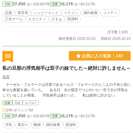
37,056
16,176
位 / 228,607件
位 / 66,317件
小説
恋愛
恋愛
異世界
ハッピーエンド
イケメン
婚約破棄
コメディ
乙女ゲーム
エタニティ
ざまぁ
慰謝料
文字数 1,935
最終更新日 2020.10.10
登録日 2020.10.10
23
お気に入り追加
147
私の旦那の浮気相手は双子の妹でした～絶対に許しません～
京月
ナーゼル・フルマークは旦那であるベルズ・フルマークのと二人の子供と供に
幸せな家庭を築いていた。 ある日、夫が寝言でつぶやいた一言で夫が浮気を
していることが発覚。 浮気相手は妹だった。 私は絶対に許さない。
恋愛
完結
ｼｮｰﾄｼｮｰﾄ
24h.ポイント
7pt
37,056
16,176
位 / 228,607件
位 / 66,317件
小説
恋愛
浮気
裏切り
離婚
婚約破棄
慰謝料