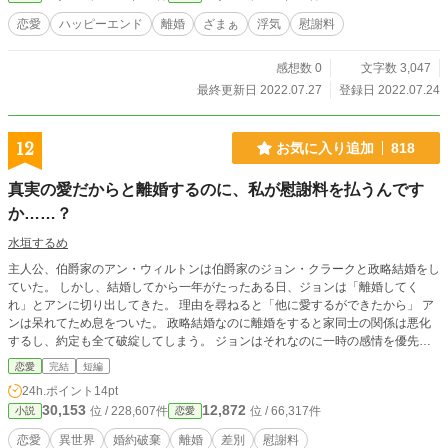
恋愛
ハッピーエンド
離婚
ざまぁ
浮気
慰謝料
感想数 0
文字数 3,047
最終更新日 2022.07.27
登録日 2022.07.24
12
お気に入り追加
818
真実の愛だからと離婚するのに、私が慰謝料を払うんです
か……？
水垣するめ
主人公、伯爵家のアン・ウィルトンは伯爵家のジョン・クラークと政略結婚をし
ていた。 しかし、結婚してから一年がたったある日、ジョンは「離婚してく
れ」とアンに切り出してきた。 理由を尋ねると「他に愛するができたから」 ア
ンは呆れてため息をついた。 政略結婚なのに離婚をすると家同士の関係は悪化
するし、約定も全て破綻してしまう。 ジョンはそれなのに一時の感情を優先
し、アンへ離婚を迫った。 アンは呆れて「もういいか」とジョンとの離婚を承
恋愛
完結
短編
諾する。 結婚生活を続けてもこれ以上ジョンと上手くやっていけないと思った
24h.ポイント
14pt
からだ。 「本当はありがとう、アン！」 「いえ、あなたたちの幸福をお祈りし
30,153
12,872
位 / 228,607件
位 / 66,317件
小説
恋愛
ています」 ジョンは飛び上がるほどに喜び、アンは作り笑いでそれに対応し
た。 「では、私はもう行きますので」 しかしアンが部屋から出ていこうとした
恋愛
異世界
婚約破棄
離婚
差別
慰謝料