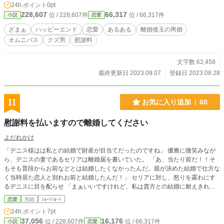
24h.ポイント
0pt
228,607
66,317
位 / 228,607件
位 / 66,317件
小説
恋愛
ざまぁ
ハッピーエンド
恋愛
あるある
離婚後玉の輿婚
オムニバス
クズ男
慰謝料
文字数 62,458
最終更新日 2023.09.07
登録日 2023.08.28
11
お気に入り追加
60
慰謝料を払いますので離婚してください
よだれかけ
「デニス様はは私との結婚で財産が目当てだったのですね」 優雅に微笑みなが
ら、デニスの妻であるセリアは離婚届を書いていた。 「あ、当たり前だ！！そ
もそも普段からお前などとは結婚したくなかったんだ。親が決めた結婚で仕方な
く当時居た恋人と別れお前と結婚したんだ！」 セリアに対し、怒りを露わにす
るデニスに目を配らせ 「まぁいいですけれど、私は貴方との結婚に耐えきれな
くなり離婚を切り出したため私が慰謝料を払いますわ。離婚届にサインしてくだ
恋愛
完結
ｼｮｰﾄｼｮｰﾄ
さる？」 離婚届をセリアから奪い取るようにして受け取ると 「早く貸せッ、今
24h.ポイント
7pt
すぐ離婚届を提出しに行ってやる。慰謝料は金と領地にしろ。広大な土地を
37,056
16,176
位 / 228,607件
位 / 66,317件
小説
恋愛
な！」 なら差し上げますわ。広大な土地をね