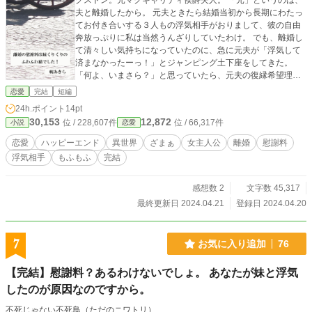
グストン。元マクギャリティ侯爵夫人。 「元」というのは、
夫と離婚したから。 元夫ときたら結婚当初から長期にわたっ
てお付き合いする３人もの浮気相手がおりまして、彼の自由
奔放っぷりに私は当然うんざりしていたわけ。 でも、離婚し
て清々しい気持ちになっていたのに、急に元夫が「浮気して
済まなかったーっ！」とジャンピング土下座をしてきた。
「何よ、いまさら？」と思っていたら、元夫の復縁希望理由
は、まさかの『飼い猫のリリーと離婚で離れて寂しくなった
恋愛
完結
短編
から』と判明。 ふざけてるの？ 復縁は絶対にお断りだ
24h.ポイント
14pt
わ！ そうしたら、次々に元夫の浮気相手のところに『猫が
30,153
12,872
位 / 228,607件
位 / 66,317件
小説
恋愛
絡んだ奇妙な事件』が起こり始めた……。いったい、何が起
こっているというの――？ 首謀者は、え――？ 短め
恋愛
ハッピーエンド
異世界
ざまぁ
女主人公
離婚
慰謝料
連載・完結済み。設定ゆるいです。 お気軽に読みに来ていた
浮気相手
もふもふ
完結
だけたらありがたいです。 他サイト様でも公開しています。
感想数 2
文字数 45,317
最終更新日 2024.04.21
登録日 2024.04.20
7
お気に入り追加
76
【完結】慰謝料？あるわけないでしょ。 あなたが妹と浮気
したのが原因なのですから。
不死じゃない不死鳥（ただのニワトリ）