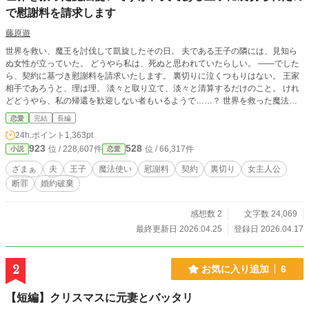
で慰謝料を請求します
藤原遊
世界を救い、魔王を討伐して凱旋したその日。 夫である王子の隣には、見知ら
ぬ女性が立っていた。 どうやら私は、死ぬと思われていたらしい。 ――でした
ら、契約に基づき慰謝料を請求いたします。 裏切りに泣くつもりはない。 王家
相手であろうと、理は理。 淡々と取り立て、淡々と清算するだけのこと。 けれ
どどうやら、私の帰還を歓迎しない者もいるようで……？ 世界を救った魔法使
いが、夫と王家から正当に取り立てるお話。
恋愛
完結
長編
24h.ポイント
1,363pt
923
528
位 / 228,607件
位 / 66,317件
小説
恋愛
ざまぁ
夫
王子
魔法使い
慰謝料
契約
裏切り
女主人公
断罪
婚約破棄
感想数 2
文字数 24,069
最終更新日 2026.04.25
登録日 2026.04.17
2
お気に入り追加
6
【短編】クリスマスに元妻とバッタリ