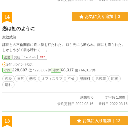
14
お気に入り追加
3
恋は虹のように
家紋武範
課長との不倫関係に終止符を打たれた。 取引先にも断られ、雨にも降られた。
しかしやがて雲も晴れて──。
恋愛
完結
ｼｮｰﾄｼｮｰﾄ
R15
24h.ポイント
0pt
228,607
66,317
位 / 228,607件
位 / 66,317件
小説
恋愛
恋愛
日常
悲恋
オフィスラブ
不倫
慰謝料
男後輩
応援
晴れ
感想数 0
文字数 1,000
最終更新日 2022.03.16
登録日 2022.03.16
15
お気に入り追加
12