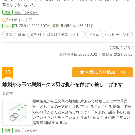
落としそうになった。
恋愛
完結
ｼｮｰﾄｼｮｰﾄ
24h.ポイント
28pt
21,785
9,560
位 / 228,607件
位 / 66,317件
小説
恋愛
浮気
離婚
慰謝料
財産は半分貰います！
ざまぁ
ハッピーエンド
文字数 3,498
最終更新日 2023.10.02
登録日 2023.10.02
10
お気に入り追加
75
離婚から玉の輿婚～クズ男は熨斗を付けて差し上げます
青の雀
婚約破棄から玉の輿の離婚版 縁あって結婚したはずの男女
が、どちらかの一方的な原因で別れることになる 離婚してか
らの相手がどんどん落ちぶれて行く「ざまあ」話を中心に書
いていきたいと思っています 血液型 石女 半身不随 マザコン
略奪婚 開業医 幼馴染
恋愛
完結
ｼｮｰﾄｼｮｰﾄ