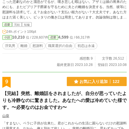
こった悲劇なのかと溜息がでるが、嘆き悲しむ暇はない。アザミは娘の将来のた
めにも、またビブリア子爵家を守るために夫との離婚を決意する。当然、彼等に
慰謝料を請求して。え？お金がない？支払い能力がない？大丈夫です。あなた方
はまだ若く美しい。ピッタリの働き口は用意してあります。勿論強制は致しませ
ん。特に元夫は美しさに加えて血統の良さもあるのでそこそこ需要はあるはず。
恋愛
完結
短編
24h.ポイント
106pt
10,210
4,599
位 / 228,607件
位 / 66,317件
小説
恋愛
浮気男
離婚
慰謝料
職業選択の自由
初恋は永遠
感想数 9
文字数 26,512
最終更新日 2023.10.28
登録日 2023.10.08
9
お気に入り追加
122
【完結】突然、離婚話をされましたが、自分が思っていたよ
りも冷静なのに驚きました。あなたへの愛は冷めていた様で
す。〜必要なのはお金ですわ〜
山葵
「すまない。ベラに子供が出来た。君がこれからの生活に困らないだけの慰謝料
は用意する。だから、俺と別れて欲しい。」 突然の離婚話に、思わずカップを