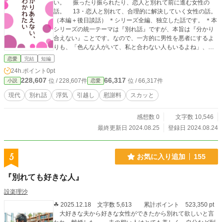
い。 振ったり振られたり、恋人と別れて前に進む女性の
話。 13・恋人と別れて、合理的に解決していく女性の話。
（本編＋後日談話） ＊シリーズ全編、独立した話です。 ＊本
シリーズの統一テーマは『別れ話』ですが、本旨は『分かり
合えない』ことです。なので、一方的に男性を悪者にするよ
りも、「色んな人がいて、私と合わない人もいるよね」、と
いうところを切り取ったお話です。
恋愛
完結
短編
24h.ポイント
0pt
228,607
66,317
位 / 228,607件
位 / 66,317件
小説
恋愛
現代
別れ話
浮気
引越し
慰謝料
スカッと
感想数 0
文字数 10,546
最終更新日 2024.08.25
登録日 2024.08.24
5
お気に入り追加
155
『別れても好きな人』
設楽理沙
☘ 2025.12.18 文字数 5,613 累計ポイント 523,350 pt
大好きな夫から好きな女性ができたから別れて欲しいと言