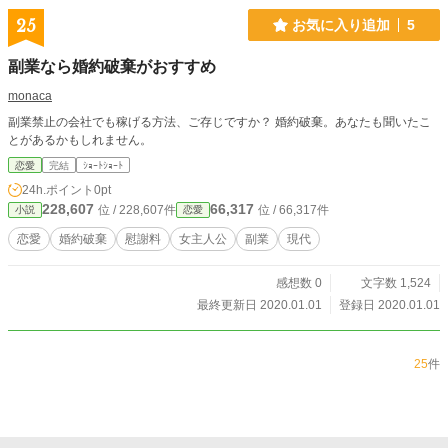
25
お気に入り追加
5
副業なら婚約破棄がおすすめ
monaca
副業禁止の会社でも稼げる方法、ご存じですか？ 婚約破棄。あなたも聞いたこ
とがあるかもしれません。
恋愛
完結
ｼｮｰﾄｼｮｰﾄ
24h.ポイント
0pt
228,607
66,317
位 / 228,607件
位 / 66,317件
小説
恋愛
恋愛
婚約破棄
慰謝料
女主人公
副業
現代
感想数 0
文字数 1,524
最終更新日 2020.01.01
登録日 2020.01.01
25
件