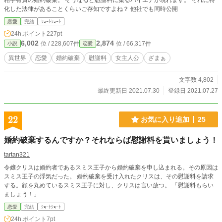
相手有責の婚約破棄。 そうなると慰謝料に集るハイエナが現れます。 それに特
化した法律があることくらいご存知ですよね？ 他社でも同時公開
恋愛
完結
ｼｮｰﾄｼｮｰﾄ
24h.ポイント
227pt
6,002
2,874
位 / 228,607件
位 / 66,317件
小説
恋愛
異世界
恋愛
婚約破棄
慰謝料
女主人公
ざまぁ
文字数 4,802
最終更新日 2021.07.30
登録日 2021.07.27
22
お気に入り追加
25
婚約破棄するんですか？それならば慰謝料を貰いましょう！
tartan321
令嬢クリスは婚約者であるスミス王子から婚約破棄を申し込まれる。その原因は
スミス王子の浮気だった。 婚約破棄を受け入れたクリスは、その慰謝料を請求
する。顔を丸めているスミス王子に対し、クリスは言い放つ。 「慰謝料もらい
ましょう！」
恋愛
完結
ｼｮｰﾄｼｮｰﾄ
24h.ポイント
7pt