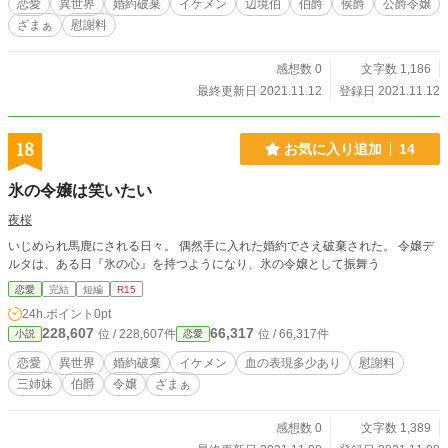
恋愛
異世界
婚約破棄
イケメン
辺境伯
伯爵
侯爵
公爵令嬢
ざまぁ
慰謝料
感想数 0
文字数 1,186
最終更新日 2021.11.12
登録日 2021.11.12
18
お気に入り追加
14
氷の令嬢は笑いたい
夜桜
いじめられ馬鹿にされる日々。 偶然手に入れた婚約でさえ破棄された。 令嬢デ
ルタは、ある日『氷の心』を持つようになり、氷の令嬢として振舞う
恋愛
完結
短編
R15
24h.ポイント
0pt
228,607
66,317
位 / 228,607件
位 / 66,317件
小説
恋愛
恋愛
異世界
婚約破棄
イケメン
血の表現多少あり
慰謝料
三姉妹
伯爵
令嬢
ざまぁ
感想数 0
文字数 1,389