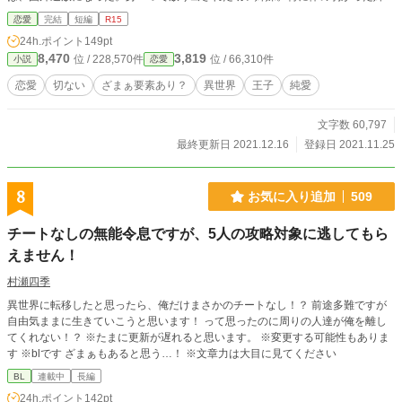
は、寒さと飢えに耐えられず命を落とす。 そんな中1人生き残ったフローラは、
恋愛
完結
短編
R15
運よく近くに住む女性の助けを受け、何とか平民として生活していた。 そんな
24h.ポイント
149pt
ある日、大けがを負った青年を森の中で見つけたフローラ。家に連れて帰りすぐ
8,470
3,819
位 / 228,570件
位 / 66,310件
小説
恋愛
に医者に診せたおかげで、青年は一命を取り留めたのだが… 「どうして俺を助
けた！俺はあの場で死にたかったのに！」 そうフローラを怒鳴りつける青年。
恋愛
切ない
ざまぁ要素あり？
異世界
王子
純愛
そんな青年にフローラは 「あなた様がどんな辛い目に合ったのかは分かりませ
ん。でも、せっかく助かったこの命、無駄にしてはいけません！」 そう伝え、
文字数 60,797
大けがをしている青年を献身的に看護するのだった。一緒に生活する中で、いつ
しか2人の間に、恋心が芽生え始めるのだが… 甘く切ない異世界ラブストーリー
最終更新日 2021.12.16
登録日 2021.11.25
です。
8
お気に入り追加
509
チートなしの無能令息ですが、5人の攻略対象に逃してもら
えません！
村瀬四季
異世界に転移したと思ったら、俺だけまさかのチートなし！？ 前途多難ですが
自由気ままに生きていこうと思います！ って思ったのに周りの人達が俺を離し
てくれない！？ ※たまに更新が遅れると思います。 ※変更する可能性もありま
す ※blです ざまぁもあると思う…！ ※文章力は大目に見てください
BL
連載中
長編
24h.ポイント
142pt