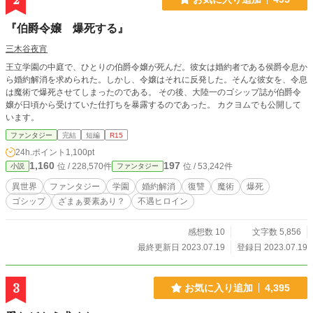
2
『伯爵令嬢 爆死する』
三木谷夜宵
王立学園の中庭で、ひとりの伯爵令嬢が死んだ。彼女は婚約者である侯爵令息か
ら婚約解消を求められた。しかし、令嬢はそれに反発した。そんな彼女を、令息
は魔術で爆死させてしまったのである。 その後、大陸一のゴシップ誌が伯爵令
嬢が日頃から受けていた仕打ちを暴露するのであった。 カクヨムでも公開して
います。
ファンタジー
完結
短編
R15
24h.ポイント
1,100pt
1,160
197
位 / 228,570件
位 / 53,242件
小説
ファンタジー
異世界
ファンタジー
学園
婚約解消
復讐
魔術
爆死
ゴシップ
ざまぁ要素あり？
不遇ヒロイン
感想数 10
文字数 5,856
最終更新日 2023.07.19
登録日 2023.07.19
3
お気に入り追加
4,395