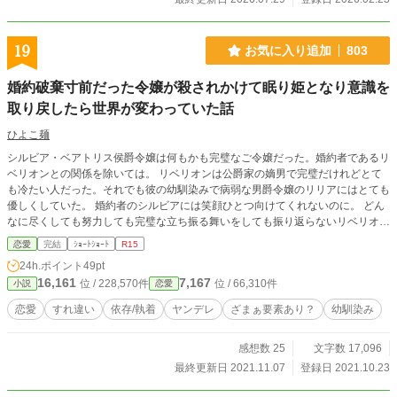
19
お気に入り追加
803
婚約破棄寸前だった令嬢が殺されかけて眠り姫となり意識を
取り戻したら世界が変わっていた話
ひよこ麺
シルビア・ベアトリス侯爵令嬢は何もかも完璧なご令嬢だった。婚約者であるリ
ベリオンとの関係を除いては。 リベリオンは公爵家の嫡男で完璧だけれどとて
も冷たい人だった。それでも彼の幼馴染みで病弱な男爵令嬢のリリアにはとても
優しくしていた。 婚約者のシルビアには笑顔ひとつ向けてくれないのに。 どん
なに尽くしても努力しても完璧な立ち振る舞いをしても振り返らないリベリオン
に疲れてしまったシルビア。その日も舞踏会でエスコートだけしてリリアと居な
恋愛
完結
ｼｮｰﾄｼｮｰﾄ
R15
くなってしまったリベリオンを見ているのが悲しくなりテラスでひとり夜風に当
24h.ポイント
49pt
たっていたところ、いきなり何者かに後ろから押されて転落してしまう。 死は
16,161
7,167
位 / 228,570件
位 / 66,310件
小説
恋愛
免れたが、テラスから転落した際に頭を強く打ったシルビアはそのまま意識を失
い、昏睡状態となってしまう。それから3年の月日が流れ、目覚めたシルビアを
恋愛
すれ違い
依存/執着
ヤンデレ
ざまぁ要素あり？
幼馴染み
取り巻く世界は変っていて…… ※正常な人があまりいない話です。
感想数 25
文字数 17,096
最終更新日 2021.11.07
登録日 2021.10.23