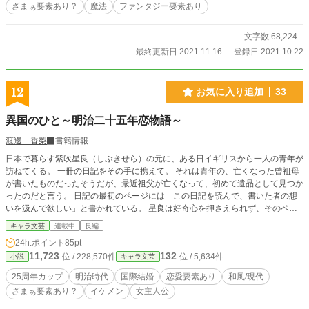
ざまぁ要素あり？
魔法
ファンタジー要素あり
なら、いっその事ジャックと一緒に国を出るのもいいかもしれない！ そう思っ
たエリザは、ジャックと共に国を出る事に！
文字数 68,224
最終更新日 2021.11.16
登録日 2021.10.22
12
お気に入り追加
33
異国のひと～明治二十五年恋物語～
渡邊 香梨
書籍情報
日本で暮らす紫吹星良（しぶきせら）の元に、ある日イギリスから一人の青年が
訪ねてくる。 一冊の日記をその手に携えて。 それは青年の、亡くなった曾祖母
が書いたものだったそうだが、最近祖父が亡くなって、初めて遺品として見つか
ったのだと言う。 日記の最初のページには「この日記を読んで、書いた者の想
いを汲んで欲しい」と書かれている。 星良は好奇心を押さえられず、そのペー
ジをめくった――。 ――明治二十五年―― 「旧世代の弊害を取り除け」との掛
キャラ文芸
連載中
長編
け声の中、時の政府が海の向こうにある国から人を招いて、他国への「追いつけ
24h.ポイント
85pt
追い抜け」政策を推進していた頃。 優秀な外国人を国内に留めるためには結婚
11,723
132
位 / 228,570件
位 / 5,634件
小説
キャラ文芸
だと、妙齢の令嬢との縁組が幾つも組まれ――紫吹琴星（ことせ）とハウディー
ト・フォーレンとの婚約も、そうして成立した。 代々鉱山経営を家業とし、鉱
25周年カップ
明治時代
国際結婚
恋愛要素あり
和風/現代
脈の発見に特別な能力を発揮する紫吹家と、鉱山学者で地震学者、幅広い地震学
ざまぁ要素あり？
イケメン
女主人公
や耐震の研究を行うフォーレンとの婚姻は、国を富ませるのにうってつけの組み
合わせだと、当時判断されたのだ。 だが、鉱脈を読むという紫吹家の特別な血