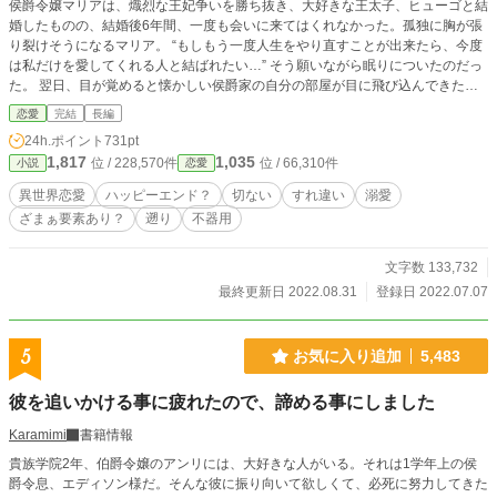
侯爵令嬢マリアは、熾烈な王妃争いを勝ち抜き、大好きな王太子、ヒューゴと結
婚したものの、結婚後6年間、一度も会いに来てはくれなかった。孤独に胸が張
り裂けそうになるマリア。 “もしもう一度人生をやり直すことが出来たら、今度
は私だけを愛してくれる人と結ばれたい…” そう願いながら眠りについたのだっ
た。 翌日、目が覚めると懐かしい侯爵家の自分の部屋が目に飛び込んできた。
どうやら14歳のデビュータントの日に戻った様だ。 もう二度とあんな孤独で寂
恋愛
完結
長編
しい思いをしない様に、絶対にヒューゴ様には近づかない。そして、素敵な殿方
24h.ポイント
731pt
を見つけて、今度こそ幸せになる！ そう決意したマリアだったが、なぜかヒュ
1,817
1,035
位 / 228,570件
位 / 66,310件
小説
恋愛
ーゴに気に入られてしまい… 恋愛に不器用な男女のすれ違い？ラブストーリー
です。
異世界恋愛
ハッピーエンド？
切ない
すれ違い
溺愛
ざまぁ要素あり？
遡り
不器用
文字数 133,732
最終更新日 2022.08.31
登録日 2022.07.07
5
お気に入り追加
5,483
彼を追いかける事に疲れたので、諦める事にしました
Karamimi
書籍情報
貴族学院2年、伯爵令嬢のアンリには、大好きな人がいる。それは1学年上の侯
爵令息、エディソン様だ。そんな彼に振り向いて欲しくて、必死に努力してきた