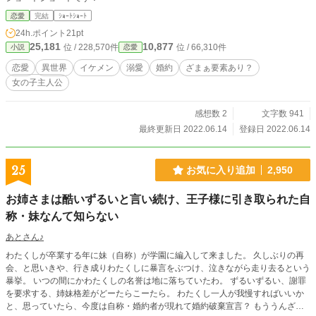
恋愛
完結
ｼｮｰﾄｼｮｰﾄ
24h.ポイント
21pt
25,181
10,877
位 / 228,570件
位 / 66,310件
小説
恋愛
恋愛
異世界
イケメン
溺愛
婚約
ざまぁ要素あり？
女の子主人公
感想数 2
文字数 941
最終更新日 2022.06.14
登録日 2022.06.14
25
お気に入り追加
2,950
お姉さまは酷いずるいと言い続け、王子様に引き取られた自
称・妹なんて知らない
あとさん♪
わたくしが卒業する年に妹（自称）が学園に編入して来ました。 久しぶりの再
会、と思いきや、行き成りわたくしに暴言をぶつけ、泣きながら走り去るという
暴挙。 いつの間にかわたくしの名誉は地に落ちていたわ。 ずるいずるい、謝罪
を要求する、姉妹格差がどーたらこーたら。 わたくし一人が我慢すればいいか
と、思っていたら、今度は自称・婚約者が現れて婚約破棄宣言？ もううんざ