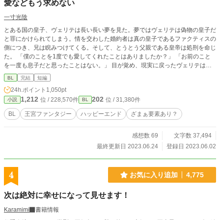
愛などもう求めない
一寸光陰
とある国の皇子、ヴェリテは長い長い夢を見た。夢ではヴェリテは偽物の皇子だ
と罪にかけられてしまう。情を交わした婚約者は真の皇子であるファクティスの
側につき、兄は睨みつけてくる。そして、とうとう父親である皇帝は処刑を命じ
た。 「僕のことを1度でも愛してくれたことはありましたか？」 「お前のこと
を一度も息子だと思ったことはない。」 目が覚め、現実に戻ったヴェリテは安
心するが、本当にただの夢だったのだろうか？もし予知夢だとしたら、今すぐこ
BL
完結
短編
こから逃げなくては。 本当に自分を愛してくれる人と生きたい。 ヴェリテの切
24h.ポイント
1,050pt
実な願いが周りを変えていく。 ハッピーエンド大好きなので、絶対に主人公
1,212
202
位 / 228,570件
位 / 31,380件
小説
BL
は幸せに終わらせたいです。 最後まで読んでいただけると嬉しいです。
BL
王宮ファンタジー
ハッピーエンド
ざまぁ要素あり？
感想数 69
文字数 37,494
最終更新日 2023.06.24
登録日 2023.06.02
4
お気に入り追加
4,775
次は絶対に幸せになって見せます！
Karamimi
書籍情報