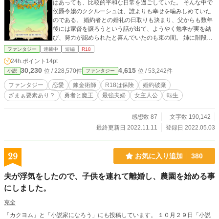
はあっても、比較的平和な日常を過ごしていた。 そんな中で
侯爵令嬢のククルーシュは、誰よりも幸せを噛みしめていた
のである。 婚約者との婚礼の日取りも決まり、父からも数年
後には家督を譲ろうという話が出て、ようやく勉学が実を結
び、努力が認められたと喜んでいたのも束の間。 姉に階段か
ら突き落とされ、意識不明の重体となってしまったのだ。 意
ファンタジー
連載中
短編
R18
識を取り戻したときには遅く。 姉に全てを奪われた後であっ
24h.ポイント
14pt
た。 目撃者もいない中での立証は難しく、かといって婚約者
30,230
4,615
位 / 228,570件
位 / 53,242件
小説
ファンタジー
を取り戻したいとも思えなくなっていたククルーシュは、自
分なりの方法で復讐することを誓う。 全てを失ったはずの彼
ファンタジー
恋愛
錬金術師
R18は保険
婚約破棄
女が、【新しい訳ありの婚約者】と【勇者の遺物】に邂逅し
ざまぁ要素あり？
勇者と魔王
最強夫婦
女主人公
転生
たとき、五百年前の勇者の想いと願いを引き継ぐことにな
る。
感想数 87
文字数 190,142
最終更新日 2022.11.11
登録日 2022.05.03
29
お気に入り追加
380
夫が浮気をしたので、子供を連れて離婚し、農園を始める事
にしました。
克全
「カクヨム」と「小説家になろう」にも投稿しています。 １０月２９日「小説