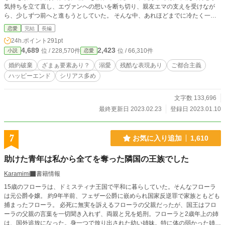
気持ちを立て直し、エヴァンへの想いを断ち切り、親友エマの支えを受けなが
ら、少しずつ前へと進もうとしていた。 そんな中、あれほどまでに冷たく一方
的に婚約破棄を言い渡したはずのエヴァンが、復縁を迫って来たのだ。聞けばル
恋愛
完結
長編
ーナを嫌っている公爵令嬢で王太子の婚約者、ナタリーに騙されたとの事。 自
24h.ポイント
291pt
分を嫌い、暴言を吐くナタリーのいう事を鵜呑みにした事、さらに1年ものあい
4,689
2,423
位 / 228,570件
位 / 66,310件
小説
恋愛
だ冷遇されていた事が、どうしても許せないルーナは、エヴァンを拒み続ける。
絶対にエヴァンとやり直すなんて無理だと思っていたルーナだったが、異常なま
婚約破棄
ざまぁ要素あり？
溺愛
残酷な表現あり
ご都合主義
でにルーナに憎しみを抱くナタリーの毒牙が彼女を襲う。 次々にルーナに攻撃
ハッピーエンド
シリアス多め
を仕掛けるナタリーに、エヴァンは…
文字数 133,696
最終更新日 2023.02.23
登録日 2023.01.10
7
お気に入り追加
1,610
助けた青年は私から全てを奪った隣国の王族でした
Karamimi
書籍情報
15歳のフローラは、ドミスティナ王国で平和に暮らしていた。そんなフローラ
は元公爵令嬢。 約9年半前、フェザー公爵に嵌められ国家反逆罪で家族ともども
捕まったフローラ。 必死に無実を訴えるフローラの父親だったが、国王はフロ
ーラの父親の言葉を一切聞き入れず、両親と兄を処刑。フローラと2歳年上の姉
は、国外追放になった。身一つで放り出された幼い姉妹。特に体の弱かった姉