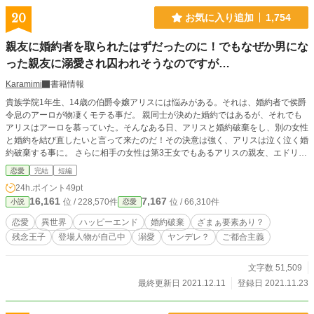
20
お気に入り追加
1,754
親友に婚約者を取られたはずだったのに！でもなぜか男にな
った親友に溺愛され囚われそうなのですが…
Karamimi
書籍情報
貴族学院1年生、14歳の伯爵令嬢アリスには悩みがある。それは、婚約者で侯爵
令息のアーロが物凄くモテる事だ。 親同士が決めた婚約ではあるが、それでも
アリスはアーロを慕っていた。そんなある日、アリスと婚約破棄をし、別の女性
と婚約を結び直したいと言って来たのだ！その決意は強く、アリスは泣く泣く婚
約破棄する事に。 さらに相手の女性は第3王女でもあるアリスの親友、エドリー
ンだったのだ。アーロに婚約破棄された事よりも、絶大な信頼を寄せていたエド
恋愛
完結
短編
リーンに裏切られたショックで落ち込むアリス。 そんなアリスの元にやって来
24h.ポイント
49pt
たのは、なんと男性の姿をしたエドリーンだったのだ！ 一体どういう事？動揺
16,161
7,167
位 / 228,570件
位 / 66,310件
小説
恋愛
するアリスにエドリーンは 「アリス、俺は初めて会ったあの日から君を愛して
きた。どうか俺と婚約して欲しい！」 そう詰め寄って来たのだ。ちょっと待っ
恋愛
異世界
ハッピーエンド
婚約破棄
ざまぁ要素あり？
て！エドリーンが男！そして私を愛しているですって！ そもそもアーロ様はど
残念王子
登場人物が自己中
溺愛
ヤンデレ？
ご都合主義
うなったの？完全にパニック状態のアリスは、あろう事かエドリーンから逃げよ
うとするが… ずっと親友で女性だと思っていた人に詰め寄られ、逃げ腰のアリ
スと、今まで抑えていた感情を爆発させ、何が何でもアリスを手に入れようとす
文字数 51,509
る王子のお話です。
最終更新日 2021.12.11
登録日 2021.11.23