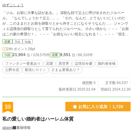
ゆずこしょう
「ジル。お前に大事な話がある。」 深刻な顔で父上に呼び出されたジルベー
ル。 「なんでしょうか？父上…。」 「その…なんだ…とてもいいにくいのだ
が…このままだとお前を跡取りとから外すことになりそうなんだ…」 ジャンヴ
ィエ辺境伯の跡取りとして育てられたジルベール。 小さい頃から －－－「お前
はこの家の希望だ！」 －－－「お前ならいい領主になれる！」 －－－「領主に
なるなら剣術も弓術も魔法も他のやつに負けてはならん。」 来る日も来る日も
恋愛
完結
短編
勉強と、稽古の毎日。ドレスを着た記憶なんてほとんど無い。 「ドレスを着る
24h.ポイント
28pt
暇があるなら鎧を身に着けて魔物討伐に行ってこい！」とよく言われたものだ。
21,904
9,551
位 / 228,570件
位 / 66,310件
小説
恋愛
ジャンヴィエ辺境伯の跡取りとしてルナフルール国の臣下として必死に耐えてき
たのだが… 「どういうことでしょうか…父上…。」 「女性が爵位を継ぐ場合、
ファンタジー要素あり
恋愛
異世界
辺境伯令嬢
婚約者候補
18までに婚約者が居なくてはならないのだが逃げられてしまったんだ…だから
公爵令息
最強ヒロイン
ざまぁ要素あり？
あと半年で婚約者を見つけなくてはならなくなった…」 そんな話初耳です…父
上… あと半年で18になるジルベールは一体どうするのか…
感想数 5
文字数 64,537
最終更新日 2025.01.04
登録日 2024.12.30
23
お気に入り追加
1,728
私の愛しい婚約者はハーレム体質
abang
書籍情報