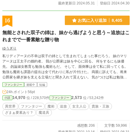
最終更新日 2024.05.31
登録日 2024.04.30
16
お気に入り追加
8,405
無能とされた双子の姉は、妹から逃げようと思う～追放はこ
れまでで一番素敵な贈り物
ゆうぎり
私リディアーヌの不幸は双子の姉として生まれてしまった事だろう。 妹のマリ
アーヌは王太子の婚約者。 我が公爵家は妹を中心に回る。 何をするにも妹優
先。 勿論淑女教育も勉強も魔術もだ。 そして、面倒事は全て私に回ってくる。
勉強も魔術も課題の提出は全て代わりに私が片付けた。 両親に訴えても、将来
公爵家を継ぎ妹を支える立場だと聞き入れて貰えない。 気がつけば私は勉強に
関してだけは、王太子妃教育も次期公爵家教育も修了していた。 そう勉強だけ
ファンタジー
連載中
短編
は…… 魔術の実技に関しては無能扱い。 この魔術に頼っている国では私は何を
24h.ポイント
56pt
しても無能扱いだった。 だから突然罪を着せられ国を追放された時には喜んで
14,970
2,573
位 / 228,570件
位 / 53,242件
小説
ファンタジー
従った。 さあ、どこに行こうか。 ※ゆるゆる設定です。 ※2021.9.9 HOTラン
キング入りしました。ありがとうございます。
異世界
ファンタジー
魔術
追放
女主人公
貴族・王族
ざまぁ要素あり？
魔道具
感想数 206
文字数 59,996