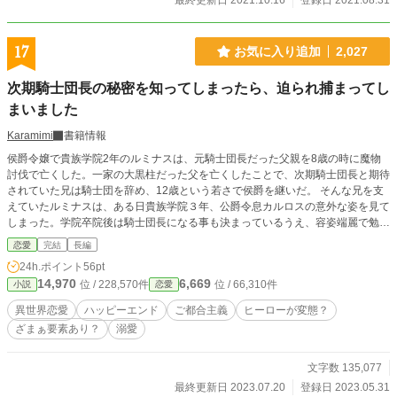
最終更新日 2021.10.16
登録日 2021.08.31
17
お気に入り追加
2,027
次期騎士団長の秘密を知ってしまったら、迫られ捕まってし
まいました
Karamimi
書籍情報
侯爵令嬢で貴族学院2年のルミナスは、元騎士団長だった父親を8歳の時に魔物
討伐で亡くした。一家の大黒柱だった父を亡くしたことで、次期騎士団長と期待
されていた兄は騎士団を辞め、12歳という若さで侯爵を継いだ。 そんな兄を支
えていたルミナスは、ある日貴族学院３年、公爵令息カルロスの意外な姿を見て
しまった。学院卒院後は騎士団長になる事も決まっているうえ、容姿端麗で勉
学、武術も優れているまさに完璧公爵令息の彼とはあまりにも違う姿に、笑いが
恋愛
完結
長編
止まらない。 お兄様の夢だった騎士団長の座を奪ったと、一方的にカルロスを
24h.ポイント
56pt
嫌っていたルミナスだが、さすがにこの秘密は墓場まで持って行こう。そう決め
14,970
6,669
位 / 228,570件
位 / 66,310件
小説
恋愛
ていたのだが、翌日カルロスに捕まり、鼻息荒く迫って来る姿にドン引きのルミ
ナス。 挙句の果てに“ルミタン”だなんて呼ぶ始末。もうあの男に関わるのはやめ
異世界恋愛
ハッピーエンド
ご都合主義
ヒーローが変態？
よう、そう思っていたのに… 意地っ張りで素直になれない令嬢、ルミナスと、
ざまぁ要素あり？
溺愛
ちょっと気持ち悪いがルミナスを誰よりも愛している次期騎士団長、カルロスが
幸せになるまでのお話しです。 よろしくお願いしますm(__)m
文字数 135,077
最終更新日 2023.07.20
登録日 2023.05.31