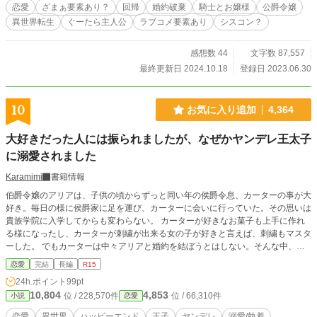
て馬車に引かれてしまった。 私が血だらけで倒れていても、アッサム様は身籠
恋愛
ざまぁ要素あり？
回帰
婚約破棄
騎士とお嬢様
公爵令嬢
もっているキャンディの方を心配している。 あぁ……貴方はキャンディの方へ
異世界転生
ぐーたら主人公
ラブコメ要素あり
シスコン？
行くのね… 真っ白なドレスが真っ赤に染まる。 最悪の結婚式だわ。 好きな人と
想い合いながらの晴れ舞台…… 今まで長女だからと厳しいレッスンも勉強も頑
張っていたのに…誰も…誰も私の事など… 「リゼお嬢様！！！」 「……セ
感想数 44
文字数 87,557
イ…」 この声は我が家の専属の騎士……口も態度も生意気の奴。セイロンとは
最終更新日 2024.10.18
登録日 2023.06.30
あまり話したことがない。もうセイロンの顔はよく見えないけれど……手は温か
い……。 「俺はなんのために‥‥」 セイロンは‥‥冷たい男だと思っていたけ
ど、唯一私の為に涙を流してくれるのね、 あぁ、雨が降ってきた。 目を瞑ると
10
お気に入り追加
4,364
真っ暗な闇の中光が見え、 その瞬間、何故か前世の記憶を思い出す。 色々と混
乱しつつも更に眩しい光が現れた。 その光の先へいくと…… 目を覚ました瞬
大好きだった人には振られましたが、なぜかヤンデレ王太子
間‥‥ 「リゼお姉様？どうしたんですか？」 「…え？？」 何故16歳に戻ってい
た！？ 婚約者になる前のアッサム様と妹の顔を見てプツンと何かが切れた。 も
に溺愛されました
う、見て見ぬフリもしないわ。それに何故周りの目を気にして勉強などやらなけ
Karamimi
書籍情報
ればならいのかしら？！もう…疲れた！！好きな美味しいお菓子食べて、ぐーた
ら、したい！するわ！ よくわからないけれど……今世は好き勝手する！まず
伯爵令嬢のアリアは、子供の頃からずっと同い年の侯爵令息、カーターの事が大
は、我慢していたイチゴケーキをホールで食べましょう！
好き。毎日の様に侯爵家に足を運び、カーターに会いに行っていた。その思いは
貴族学院に入学してからも変わらない。 カーターが好きなお菓子も上手に作れ
る様になったし、カーターが刺繍が出来る女の子が好きと言えば、刺繍もマスタ
ーした。 でもカーターは中々アリアと婚約を結ぼうとはしない。そんな中、カ
ーターが王女でもある、スカーレットと近々婚約を結ぶと言う話を耳にしたアリ
恋愛
完結
長編
R15
ア。 大好きなカーターが別の女性と結婚してしまう現実に、大きなショックを
24h.ポイント
99pt
受ける。友人や家族の支えもあり、何とか立ち直ろうとしていたアリアの元に、
10,804
4,853
位 / 228,570件
位 / 66,310件
小説
恋愛
一通の手紙が… その手紙は、王宮で開かれる夜会への招待状だった。何でも今
年16歳になる王太子、ワイアットの婚約者を決める為の夜会との事。伯爵以上
恋愛
異世界
ハッピーエンド
王子
ヤンデレ
溺愛/執着