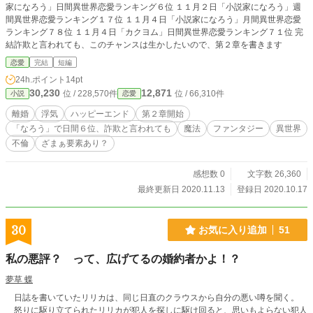
家になろう」日間異世界恋愛ランキング６位 １１月２日「小説家になろう」週
間異世界恋愛ランキング１７位 １１月４日「小説家になろう」月間異世界恋愛
ランキング７８位 １１月４日「カクヨム」日間異世界恋愛ランキング７１位 完
結詐欺と言われても、このチャンスは生かしたいので、第２章を書きます
恋愛
完結
短編
24h.ポイント
14pt
30,230
12,871
位 / 228,570件
位 / 66,310件
小説
恋愛
離婚
浮気
ハッピーエンド
第２章開始
「なろう」で日間６位、詐欺と言われても
魔法
ファンタジー
異世界
不倫
ざまぁ要素あり？
感想数 0
文字数 26,360
最終更新日 2020.11.13
登録日 2020.10.17
30
お気に入り追加
51
私の悪評？ って、広げてるの婚約者かよ！？
夢草 蝶
日誌を書いていたリリカは、同じ日直のクラウスから自分の悪い噂を聞く。
怒りに駆り立てられたリリカが犯人を探しに駆け回ると、思いもよらない犯人