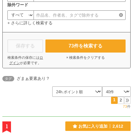
除外ワード
+ さらに詳しく検索する
保存する
73
件を検索する
検索条件の保存には
ロ
× 検索条件をクリアする
グイン
が必要です。
ざまぁ要素あり？
タグ
1
2
73
件
1
お気に入り追加
2,612