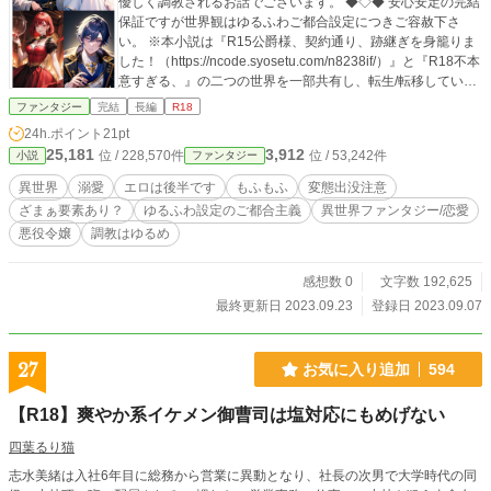
優しく調教されるお話でございます。 ◆◇◆ 安心安定の完結
保証ですが世界観はゆるふわご都合設定につきご容赦下さ
い。 ※本小説は『R15公爵様、契約通り、跡継ぎを身籠りま
した！（https://ncode.syosetu.com/n8238if/）』と『R18不本
意すぎる、』の二つの世界を一部共有し、転生/転移していま
す。 ※Rシーンは最初の１話と、最後に固まっております。
ファンタジー
完結
長編
R18
また、相当展開ゆっくりですので御暇つぶし程度にお願い致
24h.ポイント
21pt
します。
25,181
3,912
位 / 228,570件
位 / 53,242件
小説
ファンタジー
異世界
溺愛
エロは後半です
もふもふ
変態出没注意
ざまぁ要素あり？
ゆるふわ設定のご都合主義
異世界ファンタジー/恋愛
悪役令嬢
調教はゆるめ
感想数 0
文字数 192,625
最終更新日 2023.09.23
登録日 2023.09.07
27
お気に入り追加
594
【R18】爽やか系イケメン御曹司は塩対応にもめげない
四葉るり猫
志水美緒は入社6年目に総務から営業に異動となり、社長の次男で大学時代の同