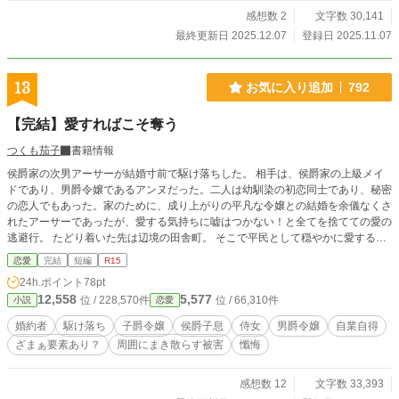
を色濃く繋いでゆきたい当主・星樹（せいじゅ）にとっては、この結婚には不満
感想数 2
文字数 30,141
しかなく、裏で破談にすべく密かに動き始める。 フォーレンが嘱託として名を
最終更新日 2025.12.07
登録日 2025.11.07
連ねていた震災予防調査会を縮小させ、イギリスへの帰還を促す傍ら、別の女性
を近付けたり、自らが琴星を囲い込もうと手を回す。 追い詰められていく二人
が取る行動は――。 ※アニバーサリーカップ用に「カクヨム」掲載分とは少し
13
お気に入り追加
792
設定を変えています。
【完結】愛すればこそ奪う
つくも茄子
書籍情報
侯爵家の次男アーサーが結婚寸前で駆け落ちした。 相手は、侯爵家の上級メイ
ドであり、男爵令嬢であるアンヌだった。二人は幼馴染の初恋同士であり、秘密
の恋人でもあった。家のために、成り上がりの平凡な令嬢との結婚を余儀なくさ
れたアーサーであったが、愛する気持ちに嘘はつかない！と全てを捨てての愛の
逃避行。 たどり着いた先は辺境の田舎町。 そこで平民として穏やかに愛する人
と夫婦として暮らしていた。 数年前に娘のエミリーも生まれ、幸せに満ちてい
恋愛
完結
短編
R15
た。 そんなある日、王都の大学から連絡がくる。 アーサーの論文が認められ、
24h.ポイント
78pt
講師として大学に招かれることになった。 数年ぶりに王都に戻るアーサー達一
12,558
5,577
位 / 228,570件
位 / 66,310件
小説
恋愛
行。 王都の暮らしに落ち着いてきた頃に、アーサーに襲いかかった暴行事件！
通り魔の無差別事件として処理された。 だが、アーサーには何かかが引っかか
婚約者
駆け落ち
子爵令嬢
侯爵子息
侍女
男爵令嬢
自業自得
る。 後日、犯人の名前を聞いたアーサーは、驚愕した！ 自分を襲ったのが妻
ざまぁ要素あり？
周囲にまき散らす被害
懺悔
の妹！ そこから明らかになる、駆け落ち後の悲劇の数々。 愛し合う夫婦に、捨
てたはずの過去が襲いかかってきた。 彼らは一体どのような決断をするの
か！！！ 一方、『傷物令嬢』となった子爵令嬢のヴィクトリアは美しく優しい
感想数 12
文字数 33,393
夫の間に二人の子供にも恵まれ、幸せの絶頂にいた。 「小説家になろう」「カ