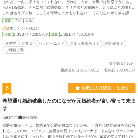
けれど、一向に振り向いてくれない。 どれどころか、最近では迷惑そうにあし
らわれる始末。さらに同じ侯爵令嬢、ネリア様との婚約も、近々結ぶとの噂も…
これはもうダメね、ここらが潮時なのかもしれない… そんな思いから彼を諦め
る事を決意したのだが… 5万文字ちょっとの短めのお話で、テンポも早めです。
恋愛
完結
短編
よろしくお願いしますm(__)m
24h.ポイント
582pt
2,333
1,321
位 / 228,570件
位 / 66,310件
小説
恋愛
異世界
幼馴染
ハッピーエンド
ざまぁ要素あり？
婚約破棄？
ご都合主義
文字数 57,389
最終更新日 2023.02.12
登録日 2023.01.24
6
お気に入り追加
3,055
希望通り婚約破棄したのになぜか元婚約者が言い寄って来ま
す
Karamimi
書籍情報
侯爵令嬢ルーナは、婚約者で公爵令息エヴァンから、一方的に婚約破棄を告げら
れる。この1年、エヴァンに無視され続けていたルーナは、そんなエヴァンの申
し出を素直に受け入れた。 傷つき疲れ果てたルーナだが、家族の支えで何とか