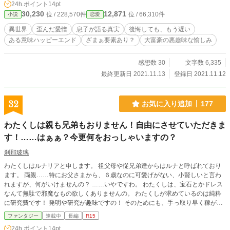
24h.ポイント
14pt
30,230
12,871
位 / 228,570件
位 / 66,310件
小説
恋愛
異世界
歪んだ愛憎
息子が語る真実
後悔しても、もう遅い
ある意味ハッピーエンド
ざまぁ要素あり？
大富豪の悪趣味な愉しみ
感想数 30
文字数 6,335
最終更新日 2021.11.13
登録日 2021.11.12
32
お気に入り追加
177
わたくしは親も兄弟もおりません！自由にさせていただきま
す！……はぁぁ？今更何をおっしゃいますの？
刹那玻璃
わたくしはルナリアと申します。 祖父母や従兄弟達からはルナと呼ばれており
ます。 両親……特にお父さまから、６歳なのに可愛げがない、小賢しいと言わ
れますが、何がいけませんの？ ……いやですわ。 わたくしは、宝石とかドレス
なんて無駄で邪魔なもの欲しくありませんの。 わたくしが求めているのは純粋
に研究費です！ 発明や研究が趣味ですの！ そのためにも、手っ取り早く稼がせ
ていただきます！ 普通に稼げ？ 未成年なのだから、お父さまに頼んでお小遣い
ファンタジー
連載中
長編
R15
を貰えばいい？ ……もう一度申し上げます、お父さまもお母さまもわたくしに
24h.ポイント
14pt