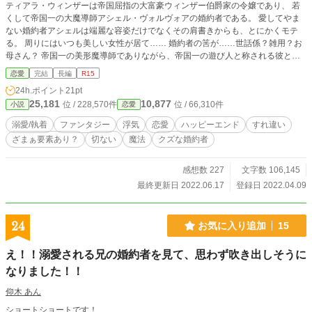
ティアラ・ウィンザーは帝国屈指の大富豪ウィンザー伯爵家の令嬢であり、 若
くして帝国一の大魔導師アシェル・ヴォルヴォアの婚約者である。 愛してやま
ない婚約者アシェルは端麗な容姿だけでなくその肩書きからも、とにかくモテ
る。 周りにはいつも美しい女性が居て…… 婚約者の筈が……世話係？雑用？お
母さん？ 帝国一の美形魔導師でありながら、帝国一の遊び人と称される彼との
間に果たして愛はあるのだろうか？ 「今回こそ別れてやるんだから」 もう何度
恋愛
完結
長編
R15
誓っただろうこの言葉を掲げてティアラは今日も彼との恋のバトルを繰り広げ
24h.ポイント
21pt
る。
25,181
10,877
位 / 228,570件
位 / 66,310件
小説
恋愛
溺愛/執着
ファンタジー
浮気
恋愛
ハッピーエンド
すれ違い
ざまぁ要素あり？
切ない
魔法
クズな婚約者
感想数 227
文字数 106,145
最終更新日 2022.06.17
登録日 2022.04.09
24
お気に入り追加
15
え！！溺愛される兄の婚約者を見て、思わず吹き出しそうに
なりました！！
仰木 あん
ショートショートです！