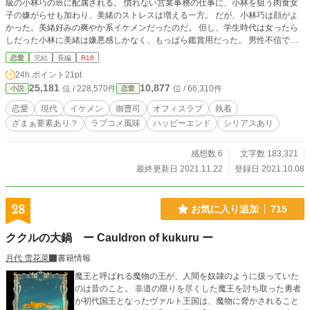
級の小林巧の班に配属される。 慣れない営業事務の仕事に、小林を狙う肉食女
子の嫌がらせも加わり、美緒のストレスは増える一方。 だが、小林巧は顔がよ
かった。美緒好みの爽やか系イケメンだったのだ。 但し、学生時代は女ったら
しだった小林に美緒は嫌悪感しかなく、もっぱら鑑賞用だった。 男性不信で可
愛げがなく意地っ張りなOLと、人間不信から初恋に気付かず拗らせ、自覚した
恋愛
完結
長編
R18
途端に暴走を始めた男の、両想いになるまでのゴタゴタ劇。 ※のある話はR18
24h.ポイント
21pt
です、ご注意ください。 他サイトにも投稿していますが、アルファポリス先行
25,181
10,877
位 / 228,570件
位 / 66,310件
小説
恋愛
です。
恋愛
現代
イケメン
御曹司
オフィスラブ
執着
ざまぁ要素あり？
ラブコメ風味
ハッピーエンド
シリアスあり
感想数 6
文字数 183,321
最終更新日 2021.11.22
登録日 2021.10.08
28
お気に入り追加
715
ククルの大鍋 ー Cauldron of kukuru ー
月代 雪花菜
書籍情報
魔王と呼ばれる魔物の王が、人間を奴隷のように扱っていた
のは昔のこと。 非道の限りを尽くした魔王を討ち取った勇者
が初代国王となったヴァルト王国は、魔物に脅かされること