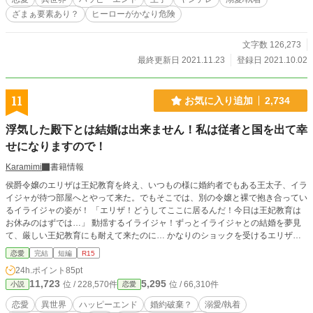
の婚約者のいない女性は強制参加の様で、仕方なく夜会に参加するアリア。その
ざまぁ要素あり？
ヒーローがかなり危険
夜会が、アリアの運命を大きく左右する事になる！ 追記 話しが進むにつれ、ワ
イアットがかなり病んでいきます。ちょっと残酷なシーンも出て来そうなので、
R15指定にしました。 よろしくお願いいたしますm(__)m
文字数 126,273
最終更新日 2021.11.23
登録日 2021.10.02
11
お気に入り追加
2,734
浮気した殿下とは結婚は出来ません！私は従者と国を出て幸
せになりますので！
Karamimi
書籍情報
侯爵令嬢のエリザは王妃教育を終え、いつもの様に婚約者でもある王太子、イラ
イジャが待つ部屋へとやって来た。でもそこでは、別の令嬢と裸で抱き合ってい
るイライジャの姿が！ 「エリザ！どうしてここに居るんだ！今日は王妃教育は
お休みのはずでは…」 動揺するイライジャ！ずっとイライジャとの結婚を夢見
て、厳しい王妃教育にも耐えて来たのに… かなりのショックを受けるエリザ。
どうしてもイライジャとの婚約を継続する事が出来ないと判断し、思い切って父
恋愛
完結
短編
R15
親に相談するも 「浮気の1つや2つでギャーギャー騒ぐな！そもそも、お前はた
24h.ポイント
85pt
だ王妃になって、この家の為に尽くせばいいんだ！」 そう一喝されてしまう！
11,723
5,295
位 / 228,570件
位 / 66,310件
小説
恋愛
「お嬢様、そんなにお辛いなら、私とこの国を出ませんか？私がお嬢様を全力で
お守りしますから」 涙を流すエリザに、そう声を掛けて来たのは従者のジャッ
恋愛
異世界
ハッピーエンド
婚約破棄？
溺愛/執着
クだった。このまま孤独に耐えながら、なりたくもない王妃をさせられるくらい