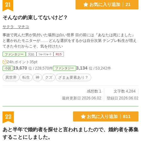
21
お気に入り追加
21
そんなの約束してないけど？
サクラ マチコ
事故で死んだ男が気付いた場所は白い世界 目の前には『あなたは死にました』
と書かれたモニターが…… どんな選択をするかは自分次第 テンプレ転生が増え
てきた今だからこそ、気を付けたい
ファンタジー
完結
ｼｮｰﾄｼｮｰﾄ
R15
24h.ポイント
35pt
19,670
3,134
位 / 228,570件
位 / 53,242件
小説
ファンタジー
異世界
転生
神
クズ
ざまぁ要素あり？
感想数 1
文字数 4,284
最終更新日 2026.06.02
登録日 2026.06.02
22
お気に入り追加
811
あと半年で婚約者を探せと言われましたので、婚約者を募集
することにしました。