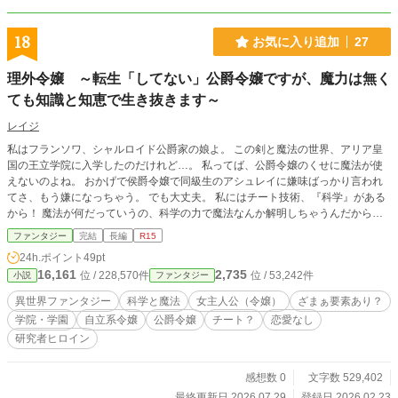
18
お気に入り追加
27
理外令嬢 ～転生「してない」公爵令嬢ですが、魔力は無く
ても知識と知恵で生き抜きます～
レイジ
私はフランソワ、シャルロイド公爵家の娘よ。 この剣と魔法の世界、アリア皇
国の王立学院に入学したのだけれど…。 私ってば、公爵令嬢のくせに魔法が使
えないのよね。 おかげで侯爵令嬢で同級生のアシュレイに嫌味ばっかり言われ
てさ、もう嫌になっちゃう。 でも大丈夫。 私にはチート技術、『科学』がある
から！ 魔法が何だっていうの、科学の力で魔法なんか解明しちゃうんだから！
なんて思っていたんだけど。 目の前に現れた、魔力９９９９、属性不明のホン
ファンタジー
完結
長編
R15
トのチート、黒髪のシオンが現れたの。 丁度毎年恒例の王立学院魔法大会があ
24h.ポイント
49pt
るから、そこでデータを取らせてもらうわ！ ライバルは学院最強の魔導士、ア
16,161
2,735
位 / 228,570件
位 / 53,242件
小説
ファンタジー
シュレイの兄でレクターのギリアム。 でもねぇ。 こういうお話ってトラブルが
つきものなのよね…。 なんて！ 第一章はちゃんと『学園モノ』なのだけれ
異世界ファンタジー
科学と魔法
女主人公（令嬢）
ざまぁ要素あり？
ど、第二章はなぜか冒険ものになったわ。 だって、私の研究を完成させるの
学院・学園
自立系令嬢
公爵令嬢
チート？
恋愛なし
に、フィヨルド王国（外国よ）にある『蛍石』が必要なのだもの！ 私の夏休
研究者ヒロイン
み、ぜーんぶ冒険で消えてしまったわ。 こういう夏休みも楽しいわよね。 問題
は…北極圏って夏場でもとんでもなく寒い、って事かしら…。 ※この作品は
『小説家になろう』および『カクヨム』でも連載しています
感想数 0
文字数 529,402
最終更新日 2026.07.29
登録日 2026.02.23