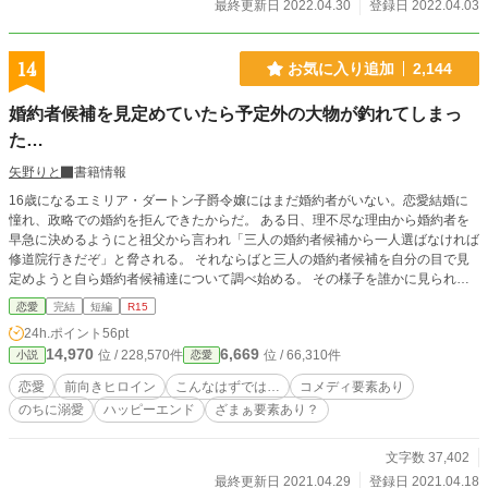
最終更新日 2022.04.30
登録日 2022.04.03
クヨム」にも公開中。
14
お気に入り追加
2,144
婚約者候補を見定めていたら予定外の大物が釣れてしまっ
た…
矢野りと
書籍情報
16歳になるエミリア・ダートン子爵令嬢にはまだ婚約者がいない。恋愛結婚に
憧れ、政略での婚約を拒んできたからだ。 ある日、理不尽な理由から婚約者を
早急に決めるようにと祖父から言われ「三人の婚約者候補から一人選ばなければ
修道院行きだぞ」と脅される。 それならばと三人の婚約者候補を自分の目で見
定めようと自ら婚約者候補達について調べ始める。 その様子を誰かに見られて
いるとも知らずに…。 ＊設定はゆるいです。 ＊この作品は作者の他作品『私の
恋愛
完結
短編
R15
孤独に気づいてくれたのは家族でも婚約者でもなく特待生で平民の彼でした』の
24h.ポイント
56pt
登場人物第三王子と婚約者のお話です。そちらも読んで頂くとより楽しめると思
14,970
6,669
位 / 228,570件
位 / 66,310件
小説
恋愛
います。
恋愛
前向きヒロイン
こんなはずでは…
コメディ要素あり
のちに溺愛
ハッピーエンド
ざまぁ要素あり？
文字数 37,402
最終更新日 2021.04.29
登録日 2021.04.18