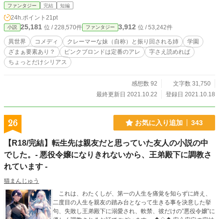
り！ 早く本当の立ち位置を理解させないと、あの子に騙される被害者は増える
ファンタジー
完結
短編
一方！ そんな時、王子殿下が彼女を引き取りたいと言いだして──── ※この話
24h.ポイント
21pt
は小説家になろうにも同時掲載しています。 ※設定は相変わらずゆるんゆる
25,181
3,912
位 / 228,570件
位 / 53,242件
小説
ファンタジー
ん。 ※シャティエル王国シリーズ４作目！ ※過去の拙作 『相互理解は難しい
(略)』の２９年後、 『王宮勤めにも色々ありまして』の２７年後、 『王女殿下
異世界
コメディ
クレーマーな妹（自称）と振り回される姉
学園
のモラトリアム』の１７年後の話になります。 上記と主人公が違います。未読
ざまぁ要素あり？
ピンクブロンドは定番のアレ
字さえ読めれば
でも話は分かるとは思いますが、知っているとなお面白いかと。 ※『俺の心を
ちょっとだけシリアス
掴んだ姫は笑わない～見ていいのは俺だけだから！～』シリーズ５作目、オリヴ
ァーくんが主役です！ こちらもよろしくお願いします<(_ _)> ※ちょくちょく
修正します。誤字撲滅！ ※全9話
感想数 92
文字数 31,750
最終更新日 2021.10.22
登録日 2021.10.18
26
お気に入り追加
343
【R18/完結】転生先は親友だと思っていた友人の小説の中
でした。- 悪役令嬢になりきれないから、王弟殿下に調教さ
れています -
猫まんじゅう
これは、わたくしが、第一の人生を痛覚を知らずに終え、
二度目の人生を親友の踏み台となって生きる事を決意した挙
句、失敗し王弟殿下に溺愛され、軟禁、彼だけの”悪役令嬢”に