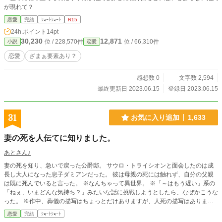
が現れて？
恋愛
完結
ｼｮｰﾄｼｮｰﾄ
R15
24h.ポイント
14pt
30,230
12,871
位 / 228,570件
位 / 66,310件
小説
恋愛
恋愛
ざまぁ要素あり？
感想数 0
文字数 2,594
最終更新日 2023.06.15
登録日 2023.06.15
31
お気に入り追加
1,633
妻の死を人伝てに知りました。
あとさん♪
妻の死を知り、急いで戻った公爵邸。 サウロ・トライシオンと面会したのは成
長し大人になった息子ダミアンだった。 彼は母親の死には触れず、自分の父親
は既に死んでいると言った。 ※なんちゃって異世界。 ※「～はもう遅い」系の
「ねぇ、いまどんな気持ち？」みたいな話に挑戦しようとしたら、なぜかこうな
った。 ※作中、葬儀の描写はちょっとだけありますが、人死の描写はありませ
ん。 ※人によってはモヤるかも。広いお心でお読みくださいませ<(_ _)>
恋愛
完結
ｼｮｰﾄｼｮｰﾄ