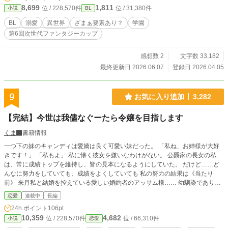
8,699
1,811
位 / 228,570件
位 / 31,380件
小説
BL
BL
溺愛
異世界
ざまぁ要素あり？
学園
第6回次世代ファンタジーカップ
感想数 2
文字数 33,182
最終更新日 2026.06.07
登録日 2026.04.05
9
お気に入り追加
3,282
【完結】今世は我儘なぐーたら令嬢を目指します
くま
書籍情報
一つ下の妹のキャンディは愛嬌は良く可愛い妹だった。 「私ね、お姉様が大好
きです！」 「私もよ」 私に懐く彼女を嫌いなわけがない。 公爵家の長女の私
は、常に成績トップを維持し、皆の見本になるようにしていた。 だけど……ど
んなに努力をしていても、成績をよくしていても 私の努力の結果は《当たり
前》 来月私と結婚を控えている愛しい婚約者のアッサム様…… 幼馴染であり、
婚約者。とても優しい彼に惹かれ愛していた。 なのに……結婚式当日 「……今
恋愛
連載中
長編
なんと？」 「……こ、子供が出来たんだ。キャンディとの」 「お、お姉様……
24h.ポイント
106pt
ごめんなさい…わ、私…でも、ずっと前からアッサム様が好きだったの！お姉様
10,359
4,682
位 / 228,570件
位 / 66,310件
小説
恋愛
を傷つけたくなくて……！」 頭が真っ白になった私はそのまま外へと飛びだし