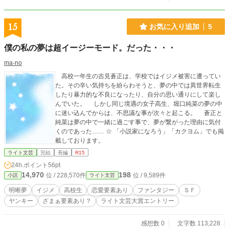
15
お気に入り追加
5
僕の私の夢は超イージーモード。だった・・・
ma-no
高校一年生の吉見蒼正は、学校ではイジメ被害に遭ってい
た。その辛い気持ちを紛らわそうと、夢の中では異世界転生
したり暴力的な不良になったり、自分の思い通りにして楽し
んでいた。 しかし同じ境遇の女子高生、堀口純菜の夢の中
に迷い込んでからは、不思議な事が次々と起こる。 蒼正と
純菜は夢の中で一緒に過ごす事で、夢が繋がった理由に気付
くのであった…… ☆ 「小説家になろう」「カクヨム」でも掲
載しております。
ライト文芸
完結
長編
R15
24h.ポイント
56pt
14,970
198
位 / 228,570件
位 / 9,589件
小説
ライト文芸
明晰夢
イジメ
高校生
恋愛要素あり
ファンタジー
ＳＦ
ヤンキー
ざまぁ要素あり？
ライト文芸大賞エントリー
感想数 0
文字数 113,228