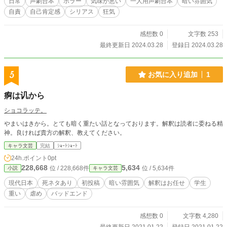
日常
声劇台本
ホラー
気味が悪い
一人用声劇台本
暗い雰囲気
自責
自己肯定感
シリアス
狂気
感想数 0
文字数 253
最終更新日 2024.03.28
登録日 2024.03.28
5
お気に入り追加
1
痾は讥から
ショコラッテ。
やまいはきから。とても暗く重たい話となっております。解釈は読者に委ねる精
神。良ければ貴方の解釈、教えてください。
キャラ文芸
完結
ｼｮｰﾄｼｮｰﾄ
24h.ポイント
0pt
228,668
5,634
位 / 228,668件
位 / 5,634件
小説
キャラ文芸
現代日本
死ネタあり
初投稿
暗い雰囲気
解釈はお任せ
学生
重い
虐め
バッドエンド
感想数 0
文字数 4,280