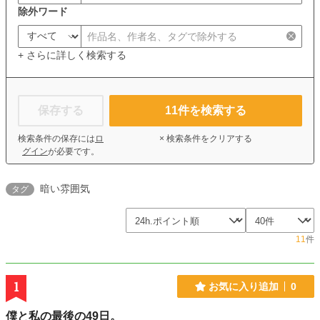
除外ワード
+ さらに詳しく検索する
保存する
11
件を検索する
検索条件の保存には
ロ
× 検索条件をクリアする
グイン
が必要です。
暗い雰囲気
タグ
11
件
1
お気に入り追加
0
僕と私の最後の49日。