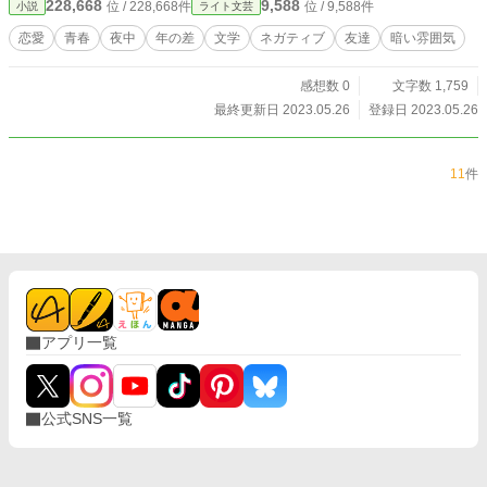
228,668
9,588
位 / 228,668件
位 / 9,588件
小説
ライト文芸
恋愛
青春
夜中
年の差
文学
ネガティブ
友達
暗い雰囲気
感想数 0
文字数 1,759
最終更新日 2023.05.26
登録日 2023.05.26
11
件
アプリ一覧
公式SNS一覧