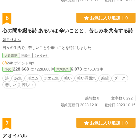
最終更新日 2021.01.22
登録日 2021.01.22
6
お気に入り追加
0
心の闇を綴る詩 あるいは 辛いことと、苦しみを共有する詩
如月りよん
日々の生活で、苦しいことや辛いことを詩にしました。
大衆娯楽
連載中
ｼｮｰﾄｼｮｰﾄ
24h.ポイント
0pt
228,668
6,073
位 / 228,668件
位 / 6,073件
小説
大衆娯楽
詩
詩集
ポエム
ポエム集
暗い
暗い雰囲気
絶望
ダーク
悲しい
苦しい
感想数 0
文字数 6,292
最終更新日 2023.12.01
登録日 2023.10.15
7
お気に入り追加
0
アオイハル