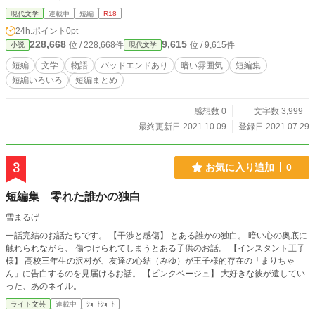
現代文学
連載中
短編
R18
24h.ポイント
0pt
228,668
9,615
位 / 228,668件
位 / 9,615件
小説
現代文学
短編
文学
物語
バッドエンドあり
暗い雰囲気
短編集
短編いろいろ
短編まとめ
感想数 0
文字数 3,999
最終更新日 2021.10.09
登録日 2021.07.29
3
お気に入り追加
0
短編集 零れた誰かの独白
雪まるげ
一話完結のお話たちです。 【干渉と感傷】 とある誰かの独白。 暗い心の奥底に
触れられながら、 傷つけられてしまうとある子供のお話。 【インスタント王子
様】 高校三年生の沢村が、友達の心結（みゆ）が王子様的存在の「まりちゃ
ん」に告白するのを見届けるお話。 【ピンクベージュ】 大好きな彼が遺してい
った、あのネイル。
ライト文芸
連載中
ｼｮｰﾄｼｮｰﾄ