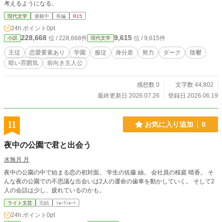
考えるようになる。
現代文学
連載中
長編
R15
24h.ポイント
0pt
228,668
9,615
位 / 228,668件
位 / 9,615件
小説
現代文学
主従
恋愛要素あり
学園
服従
身分差
努力
ダーク
陰鬱
暗い雰囲気
前向き主人公
感想数 0
文字数 44,802
最終更新日 2026.07.26
登録日 2026.06.19
11
お気に入り追加
0
夜中の公園で君と出会う
水無月 月
夜中の公園の中で始まる恋の初対面。 学生の佐藤 紬。 会社員の桜庭 晴香。 そ
んな夜の公園での不思議な出会いは2人の運命の歯車を動かしていく。 そして2
人の会話は少し、疲れているのかも。
ライト文芸
完結
ｼｮｰﾄｼｮｰﾄ
24h.ポイント
0pt