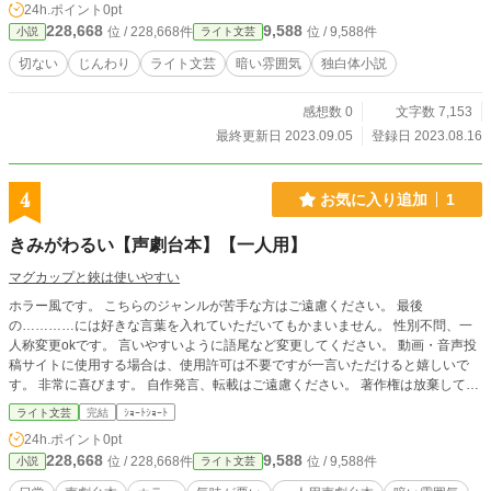
24h.ポイント
0pt
228,668
9,588
位 / 228,668件
位 / 9,588件
小説
ライト文芸
切ない
じんわり
ライト文芸
暗い雰囲気
独白体小説
感想数 0
文字数 7,153
最終更新日 2023.09.05
登録日 2023.08.16
4
お気に入り追加
1
きみがわるい【声劇台本】【一人用】
マグカップと鋏は使いやすい
ホラー風です。 こちらのジャンルが苦手な方はご遠慮ください。 最後
の…………には好きな言葉を入れていただいてもかまいません。 性別不問、一
人称変更okです。 言いやすいように語尾など変更してください。 動画・音声投
稿サイトに使用する場合は、使用許可は不要ですが一言いただけると嬉しいで
す。 非常に喜びます。 自作発言、転載はご遠慮ください。 著作権は放棄してお
りません。 使用の際は作者名を記載してください。 内容や世界観が変わらない
ライト文芸
完結
ｼｮｰﾄｼｮｰﾄ
程度の変更や語尾、性別の変更、方言は構いません。
24h.ポイント
0pt
228,668
9,588
位 / 228,668件
位 / 9,588件
小説
ライト文芸