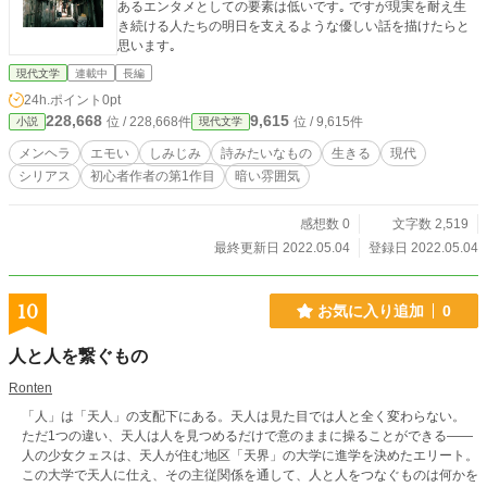
あるエンタメとしての要素は低いです｡ ですが現実を耐え生
作業とかした拍手と好奇の目に苛まれながらも席に着き座
き続ける人たちの明日を支えるような優しい話を描けたらと
る。 はい！では、授業を始めます。 教科書の… 帰りの会が
思います｡
終わり教科書をランドセルに終い帰り支度を進めていると、
前に座っていた女の子が後ろを振り向き椅子の背もたれに片
現代文学
連載中
長編
手を着き無垢な笑顔で話しかけてくる。 信也君ってどこに住
24h.ポイント
0pt
んでるのっ？ えっ。7丁目… そうなのっ！？ 私もだよっ！ じ
228,668
9,615
位 / 228,668件
位 / 9,615件
小説
現代文学
ゃ！一緒に帰ろ！ 立ち上がり信也の机に両手を押し当て前か
がみで話しかける。 えっ…あっいいよ…。 斜め下を向いて問
メンヘラ
エモい
しみじみ
詩みたいなもの
生きる
現代
に答える。 本当？！やった！！ 私ね！結衣って言うのっ！
シリアス
初心者作者の第1作目
暗い雰囲気
今日からよろしくねっ！！ その声は透明感が有りとても甘い
声をしていた。
感想数 0
文字数 2,519
最終更新日 2022.05.04
登録日 2022.05.04
10
お気に入り追加
0
人と人を繋ぐもの
Ronten
「人」は「天人」の支配下にある。天人は見た目では人と全く変わらない。
ただ1つの違い、天人は人を見つめるだけで意のままに操ることができる――
人の少女クェスは、天人が住む地区「天界」の大学に進学を決めたエリート。
この大学で天人に仕え、その主従関係を通して、人と人をつなぐものは何かを