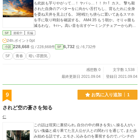
も此奴も芋りやがって…！ ヤバっ…！！ ﾁｯ！ カス。 撃ち殺
された自身のアバターをに向かい舌打ちし、背もたれに全身
を委ね天井を見上げる。 3秒程たち傍らに置いてあるスマホ
を手に取り時刻を確認する。 AM4:35 もう朝か。そりゃ腹も
減るわな。 ｷｨｯｰ。高い音を出すゲーミングチェアーから約10
時間ぶりに二足歩行を行う。 コンビニ行こ…。 PC画面をつ
SF
連載中
長編
けたままジャージ姿で部屋を出る。 軽く買い物をし足早に店
24h.ポイント
0pt
を出る。 足を止め薄暗い空を見上げ呟く信也 何時から…こん
228,668
6,732
位 / 228,668件
位 / 6,732件
小説
SF
な人生になったんだろう 子供の頃は楽しかったな… 信也！
後ろから透明感が有るが甘い声が静寂に満ちた歩道に響き渡
SF
青春
暗い雰囲気
る。 …っ！ 肩をすくめ驚き、声のする方へ目を向ける信也。
そこには胸元まである黒髪に白のTシャツ、水色の短パン姿
感想数 0
文字数 1,538
と、とてもラスな格好の女の子が後ろに手を組み立ってい
た。 3秒程時間がたっただろうか。 ただ生きていたら何とも
最終更新日 2021.09.04
登録日 2021.09.04
感じない短い時間だが、信也には走馬灯の様に様々な記憶が
交錯し10分は静寂を取り戻したように感じていた。 ゆっくり
口を開く女の子。 久しぶりだね…！ 信也！ これでもかと目
9
お気に入り追加
1
を見開く。 と同時に身体に力が入らなく成り視野が狭まり色
彩が失われ倒れていると実感しながら目の前が空に向かって
されど空の蒼さを知る
行く。 目の前が真っ暗に成り意識を失う。 俺はこの聞き慣れ
た声を覚えている。 まだ俺がちゃんと人をしていた時代の記
仁
憶…。 9年前 信也は小学2年生。 夏休み前に引越し9月1日夏
この話は現実に裏切られ､自分の中の輝きを失い､操る人がい
休み明けで新しい小学校に転校していた。 今日から新しいク
ない傀儡と成り果てた主人公が人との関わりを通じて､また歩
ラスの仲間になる夢咲信也君です。 ぱちぱちぱちぱち。 担任
み始める話です｡ エモさ､沁みるのを重視するので､パンチの
の先生の紹介で頭を軽く下げ誘導された席へと向かう信也。