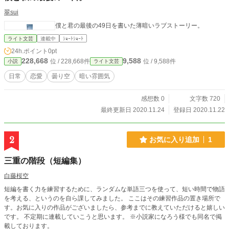
翠sui
僕と君の最後の49日を書いた薄暗いラブストーリー。
ライト文芸
連載中
ｼｮｰﾄｼｮｰﾄ
24h.ポイント
0pt
228,668
9,588
位 / 228,668件
位 / 9,588件
小説
ライト文芸
日常
恋愛
曇り空
暗い雰囲気
感想数 0
文字数 720
最終更新日 2020.11.24
登録日 2020.11.22
2
お気に入り追加
1
三重の階段（短編集）
白藤桜空
短編を書く力を練習するために、ランダムな単語三つを使って、短い時間で物語
を考える、というのを自ら課してみました。 ここはその練習作品の置き場所で
す。お気に入りの作品がございましたら、参考までに教えていただけると嬉しい
です。 不定期に連載していこうと思います。 ※小説家になろう様でも同名で掲
載しております。