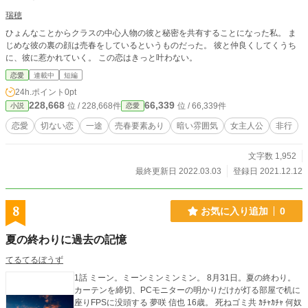
瑞穂
ひょんなことからクラスの中心人物の彼と秘密を共有することになった私。 ま
じめな彼の裏の顔は売春をしているというものだった。 彼と仲良くしてくうち
に、彼に惹かれていく。 この恋はきっと叶わない。
恋愛
連載中
短編
24h.ポイント
0pt
228,668
66,339
位 / 228,668件
位 / 66,339件
小説
恋愛
恋愛
切ない恋
一途
売春要素あり
暗い雰囲気
女主人公
非行
文字数 1,952
最終更新日 2022.03.03
登録日 2021.12.12
8
お気に入り追加
0
夏の終わりに過去の記憶
てるてるぼうず
1話 ミーン。ミーンミンミンミン。 8月31日。夏の終わり。
カーテンを締切、PCモニターの明かりだけが灯る部屋で机に
座りFPSに没頭する 夢咲 信也 16歳。 死ねゴミ共 ｶﾁｬｶﾁｬ 何奴