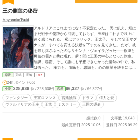
王の側室の秘密
MayonakaTsuki
アルドリアはこれまでになく不安定だった。 民は飢え、畑は
まだ戦争の傷跡から回復しておらず、玉座はこれまで以上に
遠く感じられる。 私はアラリック、王太子。 そして父王マグ
ナスが、すべてを変える決断を下すのを見てきた。 だが、彼
を最も揺さぶったのはリヤンナ・ヴェイラだった――欲望と
勇気の囁きと共に現れ、瞬く間に王国の中心となった側室。
陰謀、秘密、そして誰にも予想できなかった情熱の中で、私
は悟った。 権力も、血筋も、忠誠も、心の欲望を縛るには足
りないのだと。 もしあなたが、欲望と野心が王をどこまで導
恋愛
完結
長編
R15
くのかを知りたいのなら―― これは必ず知るべき物語であ
24h.ポイント
0pt
る。
228,638
66,327
位 / 228,638件
位 / 66,327件
小説
恋愛
ファンタジー
王室ロマンス
宮廷陰謀
ドラマ
権力と愛
ヴァルドリアの玉座
王族
ミステリー
王国の運命
感想数 0
文字数 19,043
最終更新日 2025.10.05
登録日 2025.09.29