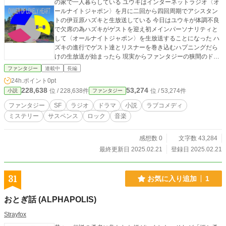
の家で一人暮らしている ユウキはインターネットラジオ〈オ
ールナイトジャポン〉を月に二回から四回周期でアシスタン
トの伊豆原ハズキと生放送している 今日はユウキが体調不良
で欠席の為ハズキがゲストを迎え初メインパーソナリティと
して〈オールナイトジャポン〉を生放送することになった ハ
ズキの進行でゲスト達とリスナーを巻き込むハプニングだら
けの生放送が始まったら 現実からファンタジーの狭間のドタ
バタ劇の終末は何処へ 新感覚ラジオドラマの世界を楽しんで
ファンタジー
連載中
長編
下さい
24h.ポイント
0pt
228,638
53,274
位 / 228,638件
位 / 53,274件
小説
ファンタジー
ファンタジー
SF
ラジオ
ドラマ
小説
ラブコメディ
ミステリー
サスペンス
ロック
音楽
感想数 0
文字数 43,284
最終更新日 2025.02.21
登録日 2025.02.21
31
お気に入り追加
1
おとぎ話 (ALPHAPOLIS)
Strayfox