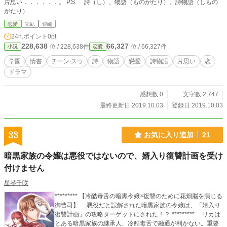
片思い．．．．．．。 P.S. 詩（し）、物語（ものがたり）、詩物語（しもの
がたり）
恋愛
完結
短編
24h.ポイント
0pt
228,638
66,327
位 / 228,638件
位 / 66,327件
小説
恋愛
学園
情書
チーン‧スウ
詩
物語
戀愛
詩物語
片思い
恋
ドラマ
感想数 0
文字数 2,747
最終更新日 2019.10.03
登録日 2019.10.03
33
お気に入り追加
21
暗黒家族の令嬢は悪役ではないので、婿入り復讐計画を受け
付けません
星琴千咲
********* 【冷酷毒舌の暗黒令嬢×復讐のために花畑脳を演じる
御曹司】 悪役だと誤解された暗黒家族の令嬢は、「婿入り
復讐計画」の攻略ターゲットにされた！？ ********* リカは
とある暗黒家族の継承人、冷酷毒舌で融通が利かない。重要