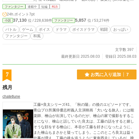
る―― ～参考～ https://hhh.fanbox.cc/
ファンタジー
連載中
短編
R15
24h.ポイント
7pt
37,130
5,857
位 / 228,638件
位 / 53,274件
小説
ファンタジー
バトル
ゲーム
ボイス
ドラマ
ボイスドラマ
戦闘
おっぱい
ファンタジー
和風
文字数 397
最終更新日 2025.08.03
登録日 2025.08.03
7
お気に入り追加
7
残月
chatetlune
工藤×良太シリーズ41、「秋の陽」の後のエピソードです。
青山プロ所属俳優志村義人主演映画「大いなる旅人」には能
楽師、檜山が出演しているのだが、檜山の家で撮影をするこ
とになり、檜山と話していた良太は、工藤の話をすると嬉し
そうな顔をする檜山に、本谷が工藤を好きになったように、
また檜山もまさかと疑ってしまう。ここのところ良太は益々
仕事が増え、工藤の後を追うように東奔西走しているが、映