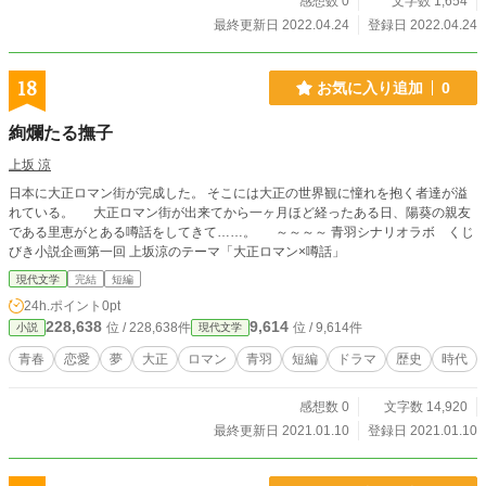
感想数 0
文字数 1,654
最終更新日 2022.04.24
登録日 2022.04.24
18
お気に入り追加
0
絢爛たる撫子
上坂 涼
日本に大正ロマン街が完成した。 そこには大正の世界観に憧れを抱く者達が溢
れている。 大正ロマン街が出来てから一ヶ月ほど経ったある日、陽葵の親友
である里恵がとある噂話をしてきて……。 ～～～～ 青羽シナリオラボ くじ
びき小説企画第一回 上坂涼のテーマ「大正ロマン×噂話」
現代文学
完結
短編
24h.ポイント
0pt
228,638
9,614
位 / 228,638件
位 / 9,614件
小説
現代文学
青春
恋愛
夢
大正
ロマン
青羽
短編
ドラマ
歴史
時代
感想数 0
文字数 14,920
最終更新日 2021.01.10
登録日 2021.01.10