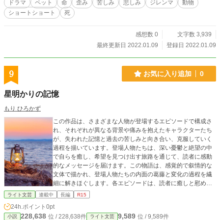
ドラマ
ペット
命
歪み
苦しみ
悲しみ
ジレンマ
動物
ショートショート
死
感想数 0
文字数 3,939
最終更新日 2022.01.09
登録日 2022.01.09
9
お気に入り追加
0
星明かりの記憶
もり ひろかず
この作品は、さまざまな人物が登場するエピソードで構成さ
れ、それぞれが異なる背景や痛みを抱えたキャラクターたち
が、失われた記憶と過去の苦しみと向き合い、克服していく
過程を描いています。登場人物たちは、深い憂鬱と絶望の中
で自らを癒し、希望を見つけ出す旅路を通じて、読者に感動
的なメッセージを届けます。この物語は、感覚的で叙情的な
文体で描かれ、登場人物たちの内面の葛藤と変化の過程を繊
細に解きほぐします。各エピソードは、読者に癒しと慰めを
与え、過去の傷を乗り越え、新しい人生へと向かう勇気と希
ライト文芸
連載中
長編
R15
望を見つける過程を描いています。
24h.ポイント
0pt
228,638
9,589
位 / 228,638件
位 / 9,589件
小説
ライト文芸