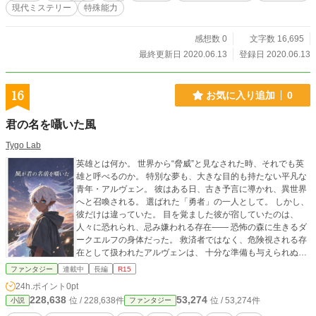
現代ミステリー
特殊能力
感想数 0
文字数 16,695
最終更新日 2020.06.13
登録日 2020.06.13
16
お気に入り追加
0
君の名を囁いた風
Tygo Lab
英雄とは何か。 世界から“脅威”と見なされた時、それでも英
雄と呼べるのか。 特別な夢も、大きな目的も持たない平凡な
青年・アルヴェン。 彼はある日、古き予言に導かれ、異世界
へと召喚される。 選ばれた「勇者」の一人として。 しかし、
彼だけは違っていた。 目を覚ました彼が宿していたのは、
人々に恐れられ、忌み嫌われる存在―― 恐怖の森に生きるダ
ークエルフの身体だった。 救済者ではなく、危険視される存
在として扱われたアルヴェンは、 十分な準備も与えられぬま
ま、ある使命を命じられる。 それは、誰もが恐れる恐怖の森
ファンタジー
連載中
長編
R15
へ赴き、王国を代表すること。 陰謀、歪んだ判断、そして覆
24h.ポイント
0pt
い隠された裏切り。 彼は次第に、自身の召喚の真の目的に疑
228,638
53,274
位 / 228,638件
位 / 53,274件
小説
ファンタジー
念を抱き始める。 そんな敵意に満ちた地で、 アルヴェンは恐