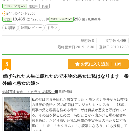
ます。
ｴｯｾｲ・ﾉﾝﾌｨｸｼｮﾝ
連載中
長編
24h.ポイント
35pt
19,465
298
位 / 228,638件
位 / 8,860件
小説
ｴｯｾｲ・ﾉﾝﾌｨｸｼｮﾝ
幼馴染
映画レビュー
ドラマ
感想数 0
文字数 4,499
最終更新日 2019.12.30
登録日 2019.12.30
5
お気に入り追加
105
虐げられた人生に疲れたので本物の悪女に私はなります 番
外編＜悪女の娘＞
結城芙由奈＠コミカライズ連載中
書籍情報
私の母は実母を陥れた悪女でした ＜モンタナ事件から18年後
の世界の物語＞ 私の名前はアンジェリカ・レスタ― 18歳。
判事の父と秘書を務める母ライザは何故か悪女と呼ばれてい
る。その謎を探るために、時折どこかへ出かける母の秘密を
探る為に、たどり着いた私は衝撃の事実を目の当たりにする
事に―！ ※ 「カクヨム」「小説家になろう」にも投稿して