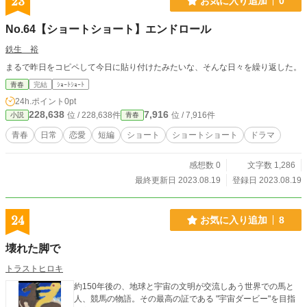
23
お気に入り追加
0
No.64【ショートショート】エンドロール
鉄生 裕
まるで昨日をコピペして今日に貼り付けたみたいな、そんな日々を繰り返した。
青春
完結
ｼｮｰﾄｼｮｰﾄ
24h.ポイント
0pt
228,638
7,916
位 / 228,638件
位 / 7,916件
小説
青春
青春
日常
恋愛
短編
ショート
ショートショート
ドラマ
感想数 0
文字数 1,286
最終更新日 2023.08.19
登録日 2023.08.19
24
お気に入り追加
8
壊れた脚で
トラストヒロキ
約150年後の、地球と宇宙の文明が交流しあう世界での馬と
人、競馬の物語。その最高の証である "宇宙ダービー"を目指