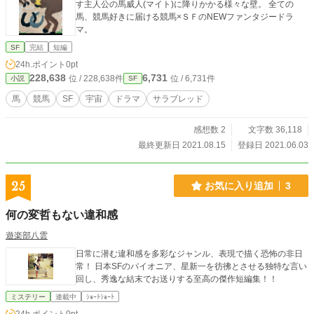
す主人公の馬威人(マイト)に降りかかる様々な壁。 全ての
馬、競馬好きに届ける競馬×ＳＦのNEWファンタジードラ
マ。
SF
完結
短編
24h.ポイント
0pt
228,638
6,731
位 / 228,638件
位 / 6,731件
小説
SF
馬
競馬
SF
宇宙
ドラマ
サラブレッド
感想数 2
文字数 36,118
最終更新日 2021.08.15
登録日 2021.06.03
25
お気に入り追加
3
何の変哲もない違和感
遊楽部八雲
日常に潜む違和感を多彩なジャンル、表現で描く恐怖の非日
常！ 日本SFのパイオニア、星新一を彷彿とさせる独特な言い
回し、秀逸な結末でお送りする至高の傑作短編集！！
ミステリー
連載中
ｼｮｰﾄｼｮｰﾄ