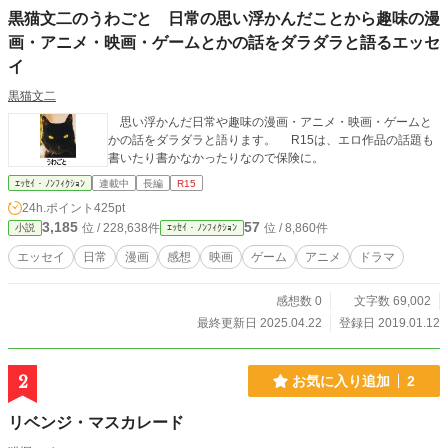
黒猫文二のうわごと 日常の思い浮かんだことから趣味の漫
画・アニメ・映画・ゲームとかの話をダラダラと語るエッセ
イ
黒猫文二
思い浮かんだ日常や趣味の漫画・アニメ・映画・ゲームと
かの話をダラダラと語ります。 R15は、エロ作品の話題も
書いたり書かなかったりなので保険に。
ｴｯｾｲ・ﾉﾝﾌｨｸｼｮﾝ
連載中
長編
R15
24h.ポイント
425pt
3,185
57
位 / 228,638件
位 / 8,860件
小説
ｴｯｾｲ・ﾉﾝﾌｨｸｼｮﾝ
エッセイ
日常
漫画
感想
映画
ゲーム
アニメ
ドラマ
感想数 0
文字数 69,002
最終更新日 2025.04.22
登録日 2019.01.12
2
お気に入り追加
2
リベンジ・マスカレード