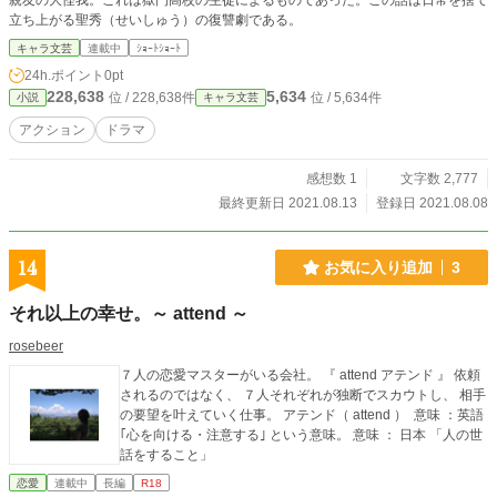
親友の大怪我。これは獄門高校の生徒によるものであった。この話は日常を捨て
立ち上がる聖秀（せいしゅう）の復讐劇である。
キャラ文芸
連載中
ｼｮｰﾄｼｮｰﾄ
24h.ポイント
0pt
228,638
5,634
位 / 228,638件
位 / 5,634件
小説
キャラ文芸
アクション
ドラマ
感想数 1
文字数 2,777
最終更新日 2021.08.13
登録日 2021.08.08
14
お気に入り追加
3
それ以上の幸せ。～ attend ～
rosebeer
７人の恋愛マスターがいる会社。 『 attend アテンド 』 依頼
されるのではなく、 ７人それぞれが独断でスカウトし、 相手
の要望を叶えていく仕事。 アテンド（ attend ） 意味 ：英語
｢心を向ける・注意する｣ という意味。 意味 ： 日本 「人の世
話をすること」
恋愛
連載中
長編
R18