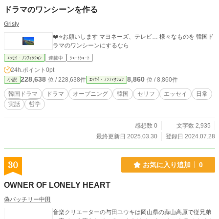
ドラマのワンシーンを作る
Grisly
❤️⭐️お願いします マヨネーズ、テレビ… 様々なものを 韓国ド
ラマのワンシーンにするなら
ｴｯｾｲ・ﾉﾝﾌｨｸｼｮﾝ
連載中
ｼｮｰﾄｼｮｰﾄ
24h.ポイント
0pt
228,638
8,860
位 / 228,638件
位 / 8,860件
小説
ｴｯｾｲ・ﾉﾝﾌｨｸｼｮﾝ
韓国ドラマ
ドラマ
オープニング
韓国
セリフ
エッセイ
日常
実話
哲学
感想数 0
文字数 2,935
最終更新日 2025.03.30
登録日 2024.07.28
30
お気に入り追加
0
OWNER OF LONELY HEART
偽バッチリー中田
音楽クリエーターの与田ユウキは岡山県の蒜山高原で従兄弟