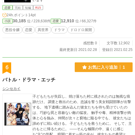
います
恋愛
完結
短編
R15
24h.ポイント
14pt
30,185
12,910
位 / 228,638件
位 / 66,327件
小説
恋愛
悪役令嬢
恋愛
異世界
ドラマ
ドロドロ展開
感想数 0
文字数 12,902
最終更新日 2021.02.28
登録日 2021.02.25
6
お気に入り追加
1
バトル・ドラマ・エッチ
シンセカイ
子どもたちが失踪し、焼け落ちた村に残されたのは無残な痕
跡だけ。 調査と救出のため、忠誠を誓う美女戦闘部隊が出撃
する。 地下遺構に踏み込んだ彼女たちを待ち受けていたの
は、巧妙な罠と容赦ない敵の猛攻。 触手や毒、精神攻撃が肉
体と心を蝕み、仲間が次々と窮地に陥る中でも、 彼女たちは
諦めずに戦い続ける。 子どもたちを救うために。 そして、主
のもとに帰るために。 ――そんな極限の中、遠くに感じ
た“主”の気配。 暗闇に差す一筋の光が、彼女たちの希望とな