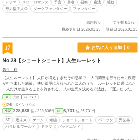
怖の森に生きる一人の少女と出会う。 その出会いをきっかけ
ドラマ
スローロマンス
予言
勇者
召喚
魔法
感動
に、彼の運命は静かに、しかし確かに動き出す。 世界に拒ま
努力型主人公
ダークファンタジー
ファンタジー
れた少年は、 果たしてどんな「英雄」になり、 どんな「人
間」であることを選ぶのか。
感想数 0
文字数 6,173
最終更新日 2026.01.25
登録日 2026.01.25
17
お気に入り追加
0
No.28【ショートショート】人生ルーレット
鉄生 裕
【人生ルーレット】 人口が増えすぎたその惑星で、 人口調整を行うために政府
が打ち出した施策。 狭い部屋に入れられた二人のうち、 ルーレットに選ばれた
一人だけが生きることを許される。 人の生死を決める方法は、『運』だった。
SF
完結
ｼｮｰﾄｼｮｰﾄ
24h.ポイント
0pt
228,638
6,731
位 / 228,638件
位 / 6,731件
小説
SF
SF
近未来
ゲーム
短編
ショートショート
パニック
異世界
パラレルワールド
ドラマ
バッドエンド