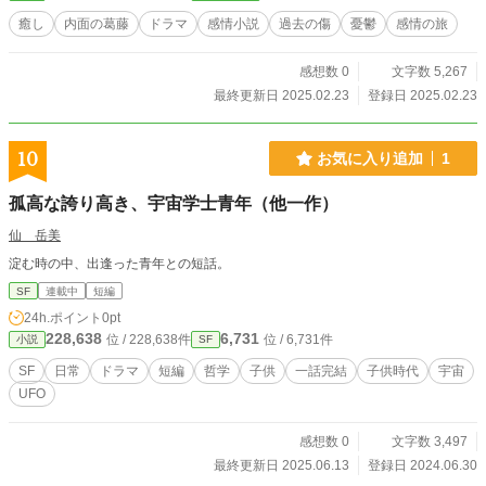
癒し
内面の葛藤
ドラマ
感情小説
過去の傷
憂鬱
感情の旅
感想数 0
文字数 5,267
最終更新日 2025.02.23
登録日 2025.02.23
10
お気に入り追加
1
孤高な誇り高き、宇宙学士青年（他一作）
仙 岳美
淀む時の中、出逢った青年との短話。
SF
連載中
短編
24h.ポイント
0pt
228,638
6,731
位 / 228,638件
位 / 6,731件
小説
SF
SF
日常
ドラマ
短編
哲学
子供
一話完結
子供時代
宇宙
UFO
感想数 0
文字数 3,497
最終更新日 2025.06.13
登録日 2024.06.30