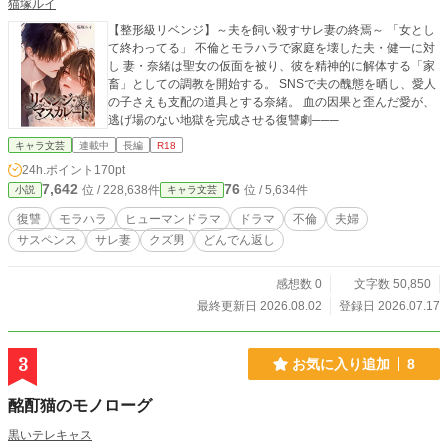
猫塚ルイ
【整形級リベンジ】～夫を飼い殺すサレ妻の終焉～ 「女とし
て終わってる」 不倫とモラハラで家庭を壊した夫・健一に対
し 妻・奈緒は聖女の仮面を被り、彼を精神的に解体する「家
畜」としての調教を開始する。 SNSで夫の醜態を晒し、愛人
の子さえも支配の道具とする奈緒。 血の因果と歪んだ愛が、
逃げ場のない地獄を完成させる復讐劇───
キャラ文芸
連載中
長編
R18
24h.ポイント
170pt
7,642
76
位 / 228,638件
位 / 5,634件
小説
キャラ文芸
復讐
モラハラ
ヒューマンドラマ
ドラマ
不倫
夫婦
サスペンス
サレ妻
クズ男
どんでん返し
感想数 0
文字数 50,850
最終更新日 2026.08.02
登録日 2026.07.17
3
お気に入り追加
8
酩酊猫のモノローグ
黒いテレキャス