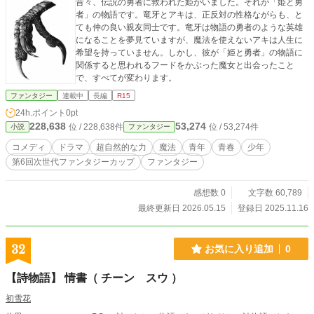
昔々、伝説の勇者に救われた姫がいました。それが「姫と勇
者」の物語です。竜牙とアキは、正反対の性格ながらも、と
ても仲の良い親友同士です。竜牙は物語の勇者のような英雄
になることを夢見ていますが、魔法を使えないアキは人生に
希望を持っていません。しかし、彼が「姫と勇者」の物語に
関係すると思われるフードをかぶった魔女と出会ったこと
で、すべてが変わります。
ファンタジー
連載中
長編
R15
24h.ポイント
0pt
228,638
53,274
位 / 228,638件
位 / 53,274件
小説
ファンタジー
コメディ
ドラマ
超自然的な力
魔法
青年
青春
少年
第6回次世代ファンタジーカップ
ファンタジー
感想数 0
文字数 60,789
最終更新日 2026.05.15
登録日 2025.11.16
32
お気に入り追加
0
【詩物語】 情書（ チーン スウ ）
初雪花