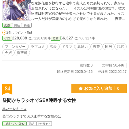
な家族任務を執行する途中で友人たちに裏切られて、家から
追放されそうになった。 イズルは神農財団の御曹司。彼の
家族は暗黒家族の秘密を知ったせいで全員が殺された。イズ
ル一人だけが異能力のおかげで魔の手から逃れた。 復讐す
るために、イズルは暗黒家族のライバル組織と手を組んだ。
恋愛
完結
長編
その組織が提案したのは、なんと、イズルがリカの夫にな
24h.ポイント
0pt
って、暗黒家族内部に侵入するという屈辱な「悪役令嬢の婿
228,638
66,327
位 / 228,638件
位 / 66,327件
小説
恋愛
入り計画」だった。 リカの信頼を得るために、イズルは小
馬鹿なCEOに扮して、リカと馬の合わない同居生活を始め
ファンタジー
ラブコメ
恋愛
ドラマ
異能力
復讐
同居
現代
る。 思わなかったのは、リカは彼が想像した悪役令嬢では
令嬢
御曹司
なく、彼からの好意に全く動じない石頭だった…… *********
この作品をご覧いただき、本当にありがとうございます。 い
ろいろと悩んだ末、ネオページ様にて有料化させていただく
感想数 0
文字数 56,446
ことに決めました。 そのため、ネオページ様以外のサイトで
最終更新日 2025.04.16
登録日 2022.02.27
は、20話以降の有料部分を削除することにします。 突然のお
知らせで申し訳ありませんが、もし続きが気になりました
ら、 ぜひ以下のリンクからご覧いただけると嬉しいです↓ http
34
お気に入り追加
0
s://www.neopage.com/book/31155360615734100 今後とも
どうぞよろしくお願いいたします。
昼間からラジオでSEX連呼する女性
黒いテレキャス
昼間のラジオでSEX連呼する女性の話
ｴｯｾｲ・ﾉﾝﾌｨｸｼｮﾝ
完結
ｼｮｰﾄｼｮｰﾄ