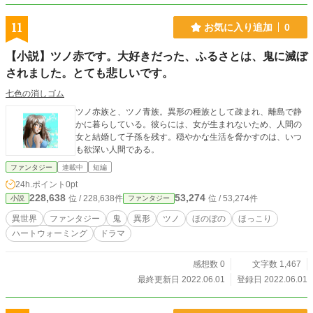
11
お気に入り追加
0
【小説】ツノ赤です。大好きだった、ふるさとは、鬼に滅ぼ
されました。とても悲しいです。
七色の消しゴム
ツノ赤族と、ツノ青族。異形の種族として疎まれ、離島で静
かに暮らしている。彼らには、女が生まれないため、人間の
女と結婚して子孫を残す。穏やかな生活を脅かすのは、いつ
も欲深い人間である。
ファンタジー
連載中
短編
24h.ポイント
0pt
228,638
53,274
位 / 228,638件
位 / 53,274件
小説
ファンタジー
異世界
ファンタジー
鬼
異形
ツノ
ほのぼの
ほっこり
ハートウォーミング
ドラマ
感想数 0
文字数 1,467
最終更新日 2022.06.01
登録日 2022.06.01