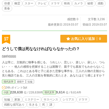
んな事があっても絶対に意地でも俳優を続けたい」という意味も込めてあり、
俳優
幽霊
スター
テレビ
ドラマ
映画
カメラ
秘密
感動
サブタイトルに「魂」が入っているのは、主人公が幽霊だからです。
青春
感想数 0
文字数 3,236
最終更新日 2019.03.07
登録日 2019.03.07
27
お気に入り追加
0
どうして僕は死ななければならなかったの？
nagiyoooo
人は常に、主観的に物事を感じる。 うれしい、悲しい、楽しい、寂しい、つら
い・・・ 他人の感情を把握することは困難で、親子でも親友でもわからないこ
ともある。 これはとある母と子に起きた悲惨な事件を、三人の人物の主観から
見た物語である。 三人の主観を客観的に見たとき、あなたはどう感じますか？
現代文学
連載中
短編
24h.ポイント
0pt
228,638
9,614
位 / 228,638件
位 / 9,614件
小説
現代文学
短編
家族
ミステリー
サスペンス
シリアス
ドラマ
残酷な描写あり
生きる
死
謎