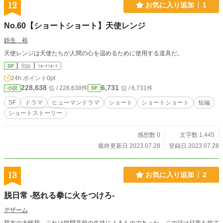
12
お気に入り追加
1
No.60【ショートショート】天使レンジ
鉄生 裕
天使レンジは天使たちが人間の心を温めるために使用する道具だ。
SF
完結
ｼｮｰﾄｼｮｰﾄ
24h.ポイント
0pt
228,638
6,731
位 / 228,638件
位 / 6,731件
小説
SF
SF
ドラマ
ヒューマンドラマ
ショート
ショートショート
短編
ショートストーリー
感想数 0
文字数 1,445
最終更新日 2023.07.28
登録日 2023.07.28
13
お気に入り追加
2
脱日常 -怒れる拳に火をつけろ-
デザーム