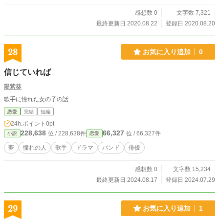
感想数 0
文字数 7,321
最終更新日 2020.08.22
登録日 2020.08.20
28
お気に入り追加
0
信じていれば
陽紫葵
歌手に憧れた女の子の話
恋愛
完結
短編
24h.ポイント
0pt
228,638
66,327
位 / 228,638件
位 / 66,327件
小説
恋愛
夢
憧れの人
歌手
ドラマ
バンド
俳優
感想数 0
文字数 15,234
最終更新日 2024.08.17
登録日 2024.07.29
29
お気に入り追加
1