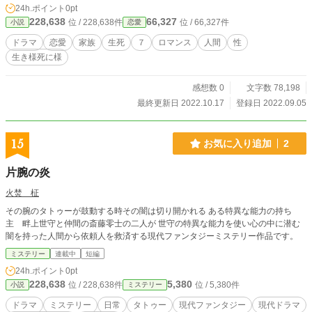
24h.ポイント
0pt
228,638
66,327
位 / 228,638件
位 / 66,327件
小説
恋愛
ドラマ
恋愛
家族
生死
７
ロマンス
人間
性
生き様死に様
感想数 0
文字数 78,198
最終更新日 2022.10.17
登録日 2022.09.05
15
お気に入り追加
2
片腕の炎
火焚 柾
その腕のタトゥーが鼓動する時その闇は切り開かれる ある特異な能力の持ち
主 畔上世守と仲間の斎藤零士の二人が 世守の特異な能力を使い心の中に潜む
闇を持った人間から依頼人を救済する現代ファンタジーミステリー作品です。
ミステリー
連載中
短編
24h.ポイント
0pt
228,638
5,380
位 / 228,638件
位 / 5,380件
小説
ミステリー
ドラマ
ミステリー
日常
タトゥー
現代ファンタジー
現代ドラマ