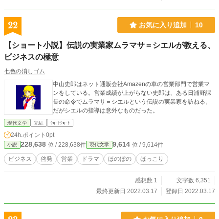
社会の偏見。 肌の色の違いによる差別。 騎士たちの嫉妬。
町娘たちとの思わぬ恋愛騒動。 それでもマルクは、セシリア
と共に少しずつこの世界で居場所を築いていく。 やがて二人
22
お気に入り追加
10
は、自分たち以外にも現代日本系アメリカ人の婚約者カップ
ルが、ベオモント侯爵家の令嬢と令息としてこの世界へ転生
【ショート小説】伝説の実業家ムラマサ＝シエルが教える、
していることを知る。 さらに、原作では語られなかった陰謀
ビジネスの極意
が動き始める。 ローゼンフェルト伯爵家は、本来なら悪役令
嬢ヴァレリア・フォン・アウゼンナッハ―が禁忌の召喚魔法
七色の消しゴム
を試す最初の犠牲者となり、一族は滅びる運命だった。 そし
てその先には、真のヒロインであるモンテクレール侯爵令嬢
中山史郎はネット通販会社Amazenの車の営業部門で営業マ
を襲う、さらなる悲劇が待っている。 未来を知るセシリア
ンをしている。営業成績が上がらない史郎は、ある日浦野課
は、大切な家族を守るため運命を書き換えようと決意する。
長の命令でムラマサ＝シエルという伝説の実業家を訪ねる。
そして、誰の記憶にも存在しないはずの青年マルクは、彼女
だがシエルの指導は意外なものだった。
を守りたいという強い想いをきっかけに、世界の理すら覆す
現代文学
完結
ｼｮｰﾄｼｮｰﾄ
未知の力を目覚めさせていく――！ 物語に存在しなかった青
24h.ポイント
0pt
年が、自分自身の居場所をこの世界に刻み、運命そのものを
228,638
9,614
書き換えていく物語、開幕！
位 / 228,638件
位 / 9,614件
小説
現代文学
ビジネス
啓発
営業
ドラマ
ほのぼの
ほっこり
感想数 1
文字数 6,351
最終更新日 2022.03.17
登録日 2022.03.17