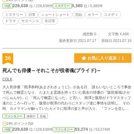
24h.ポイント
0pt
228,638
5,380
位 / 228,638件
位 / 5,380件
小説
ミステリー
ミステリー
日常
ショートショート
完結
ホラー
コメディ
ドラマ
サスペンス
非日常
感想数 0
文字数 4,466
最終更新日 2021.07.17
登録日 2021.07.16
26
お気に入り追加
1
死んでも俳優～それこそが役者魂(プライド)～
COLK
大人気俳優「雨澤恭時(あまざわきょうじ)」がある日、 誰もいないところで事故
で死んで幽霊となり、 たまたま霊感を持っていた親友の俳優の「阪部盾哉(さか
べじゅんや)」に 「死んで幽霊になった」と言い、 雨澤と阪部がドラマスタッフ
達のところへ行って、 阪部が雨澤の代わりにスタッフ達に事情を説明し、 その
時、カメラマンが触っていたカメラに雨澤の姿と声が入り、 「ファンを悲しま
せたくない」という本人の意向のもと、 「雨澤が死んだ」という事実を世間に
ファンタジー
連載中
長編
公にせずに幽霊になった後、 カメラやマイク、霊感を持つ阪部を頼りに俳優業
24h.ポイント
0pt
を続けていくが、 「〝雨澤が死んだ〟という事実を世間に隠しきれるか？」と
228,638
53,274
位 / 228,638件
位 / 53,274件
小説
ファンタジー
いうストーリーです。 ちなみに、 「死んでも俳優」というのは、 「主人公がど