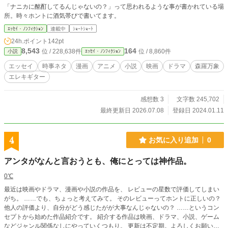
「ナニカに酩酊してるんじゃないの？」って思われるような事が書かれている場
所。時々ホントに酒気帯びで書いてます。
ｴｯｾｲ・ﾉﾝﾌｨｸｼｮﾝ
連載中
ｼｮｰﾄｼｮｰﾄ
24h.ポイント
142pt
8,543
164
位 / 228,638件
位 / 8,860件
小説
ｴｯｾｲ・ﾉﾝﾌｨｸｼｮﾝ
エッセイ
時事ネタ
漫画
アニメ
小説
映画
ドラマ
森羅万象
エレキギター
感想数 3
文字数 245,702
最終更新日 2026.07.08
登録日 2024.01.11
4
お気に入り追加
0
アンタがなんと言おうとも、俺にとっては神作品。
0℃
最近は映画やドラマ、漫画や小説の作品を、 レビューの星数で評価してしまい
がち。 ……でも、ちょっと考えてみて。 そのレビューってホントに正しいの？
他人の評価より、自分がどう感じたがが大事なんじゃないの？ ……というコン
セプトから始めた作品紹介です。 紹介する作品は映画、ドラマ、小説、ゲーム
などジャンル関係なしにやっていくつもり。 更新は不定期。よろしくお願いし