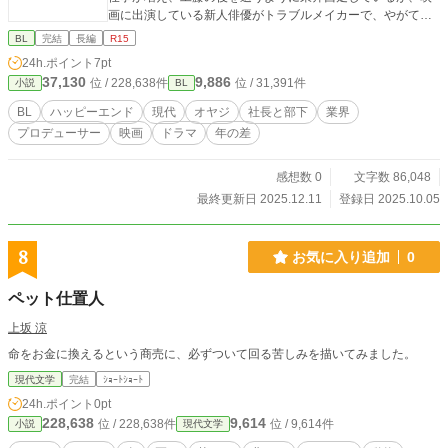
画に出演している新人俳優がトラブルメイカーで、やがてち
ょっとした事件を引き起こすことになり、良太は頭を抱え
BL
完結
長編
R15
る。
24h.ポイント
7pt
37,130
9,886
位 / 228,638件
位 / 31,391件
小説
BL
BL
ハッピーエンド
現代
オヤジ
社長と部下
業界
プロデューサー
映画
ドラマ
年の差
感想数 0
文字数 86,048
最終更新日 2025.12.11
登録日 2025.10.05
8
お気に入り追加
0
ペット仕置人
上坂 涼
命をお金に換えるという商売に、必ずついて回る苦しみを描いてみました。
現代文学
完結
ｼｮｰﾄｼｮｰﾄ
24h.ポイント
0pt
228,638
9,614
位 / 228,638件
位 / 9,614件
小説
現代文学