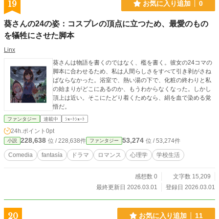
19
お気に入り追加
0
葵さんの24の姿：コスプレの頂点に立つため、最愛のもの
を犠牲にさせた脚本
Linx
葵さんは物語を書くのではなく、檻を書く。彼女の24コマの
脚本に合わせるため、私は人間らしさをすべて引き剥がさね
ばならなかった。浴室で、熱い湯の下で、化粧の終わりと私
の始まりがどこにあるのか、もうわからなくなった。しかし
頂上は近い。そこにたどり着くためなら、絹を血で染める覚
悟だ。
ファンタジー
連載中
ｼｮｰﾄｼｮｰﾄ
24h.ポイント
0pt
228,638
53,274
位 / 228,638件
位 / 53,274件
小説
ファンタジー
Comedia
fantasía
ドラマ
ロマンス
心理学
学校生活
感想数 0
文字数 15,209
最終更新日 2026.03.01
登録日 2026.03.01
20
お気に入り追加
11