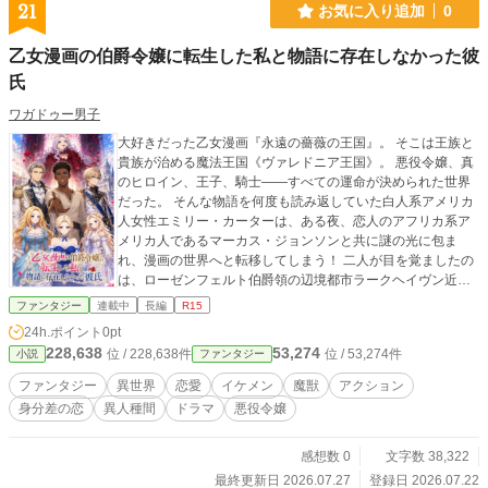
21
お気に入り追加
0
乙女漫画の伯爵令嬢に転生した私と物語に存在しなかった彼
氏
ワガドゥー男子
大好きだった乙女漫画『永遠の薔薇の王国』。 そこは王族と
貴族が治める魔法王国《ヴァレドニア王国》。 悪役令嬢、真
のヒロイン、王子、騎士――すべての運命が決められた世界
だった。 そんな物語を何度も読み返していた白人系アメリカ
人女性エミリー・カーターは、ある夜、恋人のアフリカ系ア
メリカ人であるマーカス・ジョンソンと共に謎の光に包ま
れ、漫画の世界へと転移してしまう！ 二人が目を覚ましたの
は、ローゼンフェルト伯爵領の辺境都市ラークヘイヴン近く
の森。 エミリーは、物語に登場する心優しき伯爵令嬢――セ
ファンタジー
連載中
長編
R15
シリア・フォン・ローゼンフェルトへと転生していた。 しか
24h.ポイント
0pt
し、恋人のマーカスには誰かの既存キャラクターの身体も身
228,638
53,274
位 / 228,638件
位 / 53,274件
小説
ファンタジー
分も与えられなかった。 黒い肌と黒く縮れた髪を持つ青年と
して、そのまま異世界に現れた彼は、この世界の誰の記録に
ファンタジー
異世界
恋愛
イケメン
魔獣
アクション
も存在しない"物語に書かれていない人物"だった。 身元も家
身分差の恋
異人種間
ドラマ
悪役令嬢
名もなく、このままでは生きていくことすら難しい。 そこで
エミリーは彼に、 「マルク」 という新たな名前と、 「遠い
南方から来た旅人」 という偽りの経歴を与え、自らが暮らす
感想数 0
文字数 38,322
ローゼンフェルト伯爵家へ迎え入れることを決意する。 貴族
最終更新日 2026.07.27
登録日 2026.07.22